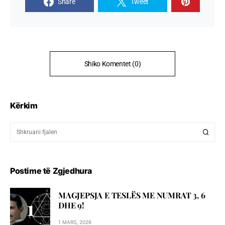
Share
Tweet
Shiko Komentet (0)
Kërkim
Postime të Zgjedhura
MAGJEPSJA E TESLËS ME NUMRAT 3, 6
DHE 9!
1 MARS, 2026