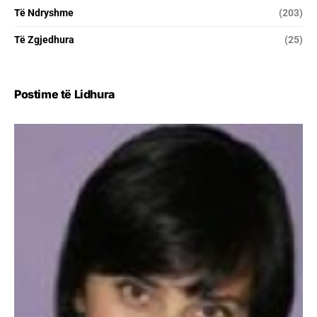
Të Ndryshme
(203)
Të Zgjedhura
(25)
Postime të Lidhura