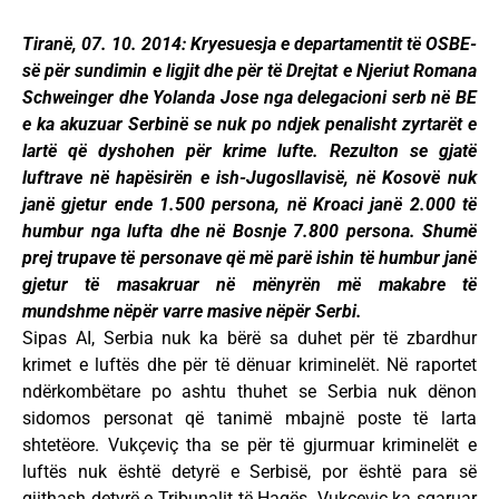
Tiranë, 07. 10. 2014: Kryesuesja e departamentit të OSBE-
së për sundimin e ligjit dhe për të Drejtat e Njeriut Romana
Schweinger dhe Yolanda Jose nga delegacioni serb në BE
e ka akuzuar Serbinë se nuk po ndjek penalisht zyrtarët e
lartë që dyshohen për krime lufte. Rezulton se gjatë
luftrave në hapësirën e ish-Jugosllavisë, në Kosovë nuk
janë gjetur ende 1.500 persona, në Kroaci janë 2.000 të
humbur nga lufta dhe në Bosnje 7.800 persona. Shumë
prej trupave të personave që më parë ishin të humbur janë
gjetur të masakruar në mënyrën më makabre të
mundshme nëpër varre masive nëpër Serbi.
Sipas AI, Serbia nuk ka bërë sa duhet për të zbardhur
krimet e luftës dhe për të dënuar kriminelët. Në raportet
ndërkombëtare po ashtu thuhet se Serbia nuk dënon
sidomos personat që tanimë mbajnë poste të larta
shtetëore. Vukçeviç tha se për të gjurmuar kriminelët e
luftës nuk është detyrë e Serbisë, por është para së
gjithash detyrë e Tribunalit të Hagës. Vukçeviç ka sqaruar