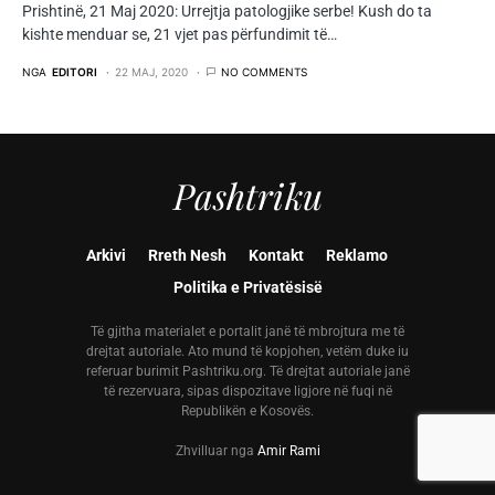
Prishtinë, 21 Maj 2020: Urrejtja patologjike serbe! Kush do ta
kishte menduar se, 21 vjet pas përfundimit të…
NGA
EDITORI
22 MAJ, 2020
NO COMMENTS
Pashtriku
Arkivi
Rreth Nesh
Kontakt
Reklamo
Politika e Privatësisë
Të gjitha materialet e portalit janë të mbrojtura me të
drejtat autoriale. Ato mund të kopjohen, vetëm duke iu
referuar burimit Pashtriku.org. Të drejtat autoriale janë
të rezervuara, sipas dispozitave ligjore në fuqi në
Republikën e Kosovës.
Zhvilluar nga
Amir Rami