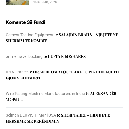
14 KORRIK, 2026
Komente Së Fundi
SALAJDIN BRAHA – NJЁ JETЁ NЁ
Cement Testing Equipment
te
SHЁRBIM TЁ KOMBIT
LUFTA E KOSHARES
online travel booking
te
DR.MOIKOM ZEQO: KARL TOPIA DHE KULTI I
IPTV France
te
GJON VLADIMIRIT
ALEKSANDËR
Wire Testing Machine Manufacturers in India
te
MOISIU …
SHQIPTARËT – LIDHJET E
Selman DERVISHI-Mani USA
te
HERSHME ME PERËNDIMIN