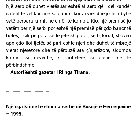
Një serb që duhet vlerësuar është ai serb që i del kundër
shtetit të vet kur ai e ka gabim, kur ai vret dhe jo të mbyllë
sytë përpara krimit në emër të kombit. Kjo, një premisë jo
vetëm për një serb, por është një premisë për çdo banor të
botës, i cili përpara se të jetë shqiptar, serb, kroat, slloven
apo çdo lloj tjetër, së pari është njeri dhe duhet të mbrojë
vlerat njerëzore dhe të përbuzë ata ç’njerëzore, sidomos
krimin, si neveritje, si antivlerë, si gjënë më të
përbindshme.
– Autori është gazetar i Ri nga Tirana.
,,,,,,,,,,,,,,,,,,,,,,,,,,,,,,,,,,,,,,,,,,,,,,,
Një nga krimet e shumta serbe në Bosnjë e Hercegovinë
– 1995.