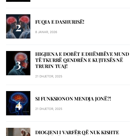
FUQIA E DASHURISË!
8 JANAR, 2026
HIGJIENA E DOBËT E DHËMBËVE MUND
TË TKURRË QENDRËN E KUJTESËS NË
TRURIN TUAJ!
21 DHJETOR, 2025
SI FUNKSIONON MENDJA JONË?!
21 DHJETOR, 2025
DIOGJENI I VARFËR QË NUK KISHTE