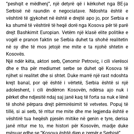
“peshqit e mëdhenj”, një detyrë që i kërkohet nga BE-ja
Serbisë në raundin e negociatave. Ndoshta është e
vështirë të gjykohet në është e drejtë apo jo, por Serbia e
ka shumë të vështirë të heqë dorë nga Kosova për të parë
drejt Bashkimit Europian. Vetëm një klasë elite politike e
vogël e pranon faktin se Serbia duhet ta shohë realitetin
në sy dhe të mos jetojë me mite e ta njohë shtetin e
Kosovës.
Një ndër këta, aktori serb, Çenomir Petroviç, i cili vlerësoi
dhe e tha për mediumet serbe se duhet që Kosova të
njihet si realitet dhe si shtet. Duke marrë një rast ndoshta
krejt banal, por që është i vërtetë, Serbia është si një
adoleshent, i cili ëndërron Kosovën, ndërsa ajo nuk i
përket dhe ndjesitë ndaj saj janë kaq të forta sa nuk e lënë
të shohë përpara drejt përmirësimit të vetvetes. Popuj të
tillë, si ai serb, të rritur me mite dhe me legjenda është e
vështirë tua heqësh pjesën mitike në genin e tyre, derisa
janë rritur me to, me histori për Kosovën, madje duke
mësuar edhe se “Kosova është djep e zemër e Serbisë”.