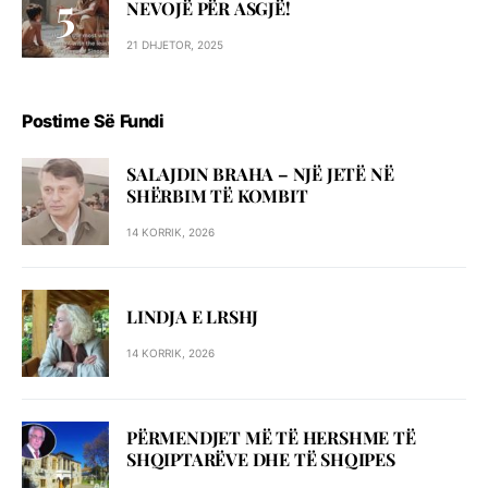
NEVOJË PËR ASGJË!
21 DHJETOR, 2025
Postime Së Fundi
SALAJDIN BRAHA – NJЁ JETЁ NЁ
SHЁRBIM TЁ KOMBIT
14 KORRIK, 2026
LINDJA E LRSHJ
14 KORRIK, 2026
PËRMENDJET MË TË HERSHME TË
SHQIPTARËVE DHE TË SHQIPES