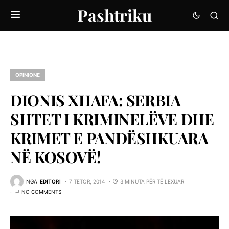
Pashtriku
OPINIONE
DIONIS XHAFA: SERBIA
SHTET I KRIMINELËVE DHE
KRIMET E PANDËSHKUARA
NË KOSOVË!
NGA
EDITORI
7 TETOR, 2014
3 MINUTA PËR TË LEXUAR
NO COMMENTS