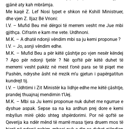
gjânë aty kah mbrâmja.
Me kaqë Z. Lef Nosi lypet e shkon në Kshill Ministruer,
dhe vjen Z. Iljaz Bé Vrioni:
I.V. – Mufid Beu më dërgoi të merrem vesht me Jue mbi
gjithça. Cifrarin e kam me vete. Urdhnoni.
M.K. – A dhatë ndonji vêndim mbi sa ju kemi proponue ?
I.V. – Jo, asnji vêndim edhe.
M.K. – Mufid Beu a për këtë çâshtje po vjen nesër këndej
? Apo për ndonji tjetër ? Në qoftë për këtê duhet të
merremi vesht pakëz në mest t’onë para se të piqet me
Pashën, ndryshe âsht në rrezik m’u gjetun i papërgatitun
kundrejt tij.
I.V. – Udhtimi i Zit Ministër ka lidhje edhe me këtë çâshtje,
prandej thuajnaj mendimin t’Uej.
M.K. – Mbi sa Ju kemi proponue nuk duhet me ngurrue e
dyshue aspak. Sepse sa na ka ardhun prej dore e kemi
mbyllun mirë çëdo shteg shpërdorimi. Por në qoftë se
Qeverija ka ndër mênd të marrë masa tjera druem mos të