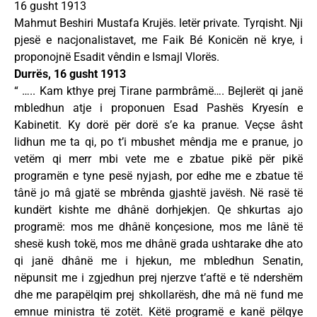
16 gusht 1913
Mahmut Beshiri Mustafa Krujës. letër private. Tyrqisht. Nji
pjesë e nacjonalistavet, me Faik Bé Konicën në krye, i
proponojnë Esadit vêndin e Ismajl Vlorës.
Durrës, 16 gusht 1913
“ ….. Kam kthye prej Tirane parmbrâmë…. Bejlerët qi janë
mbledhun atje i proponuen Esad Pashës Kryesín e
Kabinetit. Ky dorë për dorë s’e ka pranue. Veçse âsht
lidhun me ta qi, po t’i mbushet mêndja me e pranue, jo
vetëm qi merr mbi vete me e zbatue pikë për pikë
programën e tyne pesë nyjash, por edhe me e zbatue të
tânë jo mâ gjatë se mbrênda gjashtë javësh. Në rasë të
kundërt kishte me dhânë dorhjekjen. Qe shkurtas ajo
programë: mos me dhânë konçesione, mos me lânë të
shesë kush tokë, mos me dhânë grada ushtarake dhe ato
qi janë dhânë me i hjekun, me mbledhun Senatin,
nëpunsit me i zgjedhun prej njerzve t’aftë e të ndershëm
dhe me parapëlqim prej shkollarësh, dhe mâ në fund me
emnue ministra të zotët. Këtë programë e kanë pëlqye