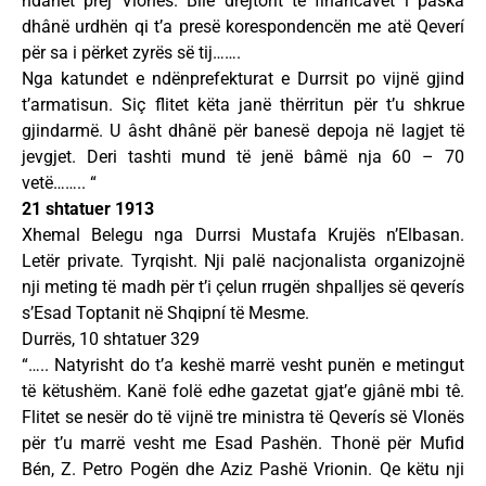
ndahet prej Vlonës. Bile drejtorit të financavet i paska
dhânë urdhën qi t’a presë korespondencën me atë Qeverí
për sa i përket zyrës së tij…….
Nga katundet e ndënprefekturat e Durrsit po vijnë gjind
t’armatisun. Siç flitet këta janë thërritun për t’u shkrue
gjindarmë. U âsht dhânë për banesë depoja në lagjet të
jevgjet. Deri tashti mund të jenë bâmë nja 60 – 70
vetë…….. “
21 shtatuer 1913
Xhemal Belegu nga Durrsi Mustafa Krujës n’Elbasan.
Letër private. Tyrqisht. Nji palë nacjonalista organizojnë
nji meting të madh për t’i çelun rrugën shpalljes së qeverís
s’Esad Toptanit në Shqipní të Mesme.
Durrës, 10 shtatuer 329
“….. Natyrisht do t’a keshë marrë vesht punën e metingut
të këtushëm. Kanë folë edhe gazetat gjat’e gjânë mbi tê.
Flitet se nesër do të vijnë tre ministra të Qeverís së Vlonës
për t’u marrë vesht me Esad Pashën. Thonë për Mufid
Bén, Z. Petro Pogën dhe Aziz Pashë Vrionin. Qe këtu nji