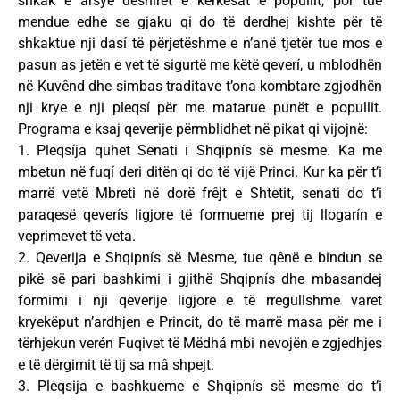
shkak e arsye deshiret e kërkesat e popullit, por tue
mendue edhe se gjaku qi do të derdhej kishte për të
shkaktue nji dasí të përjetëshme e n’anë tjetër tue mos e
pasun as jetën e vet të sigurtë me këtë qeverí, u mblodhën
në Kuvênd dhe simbas traditave t’ona kombtare zgjodhën
nji krye e nji pleqsí për me matarue punët e popullit.
Programa e ksaj qeverije përmblidhet në pikat qi vijojnë:
1. Pleqsíja quhet Senati i Shqipnís së mesme. Ka me
mbetun në fuqí deri ditën qi do të vijë Princi. Kur ka për t’i
marrë vetë Mbreti në dorë frêjt e Shtetit, senati do t’i
paraqesë qeverís ligjore të formueme prej tij llogarín e
veprimevet të veta.
2. Qeverija e Shqipnís së Mesme, tue qênë e bindun se
pikë së pari bashkimi i gjithë Shqipnís dhe mbasandej
formimi i nji qeverije ligjore e të rregullshme varet
kryekëput n’ardhjen e Princit, do të marrë masa për me i
tërhjekun verén Fuqivet të Mëdhá mbi nevojën e zgjedhjes
e të dërgimit të tij sa mâ shpejt.
3. Pleqsija e bashkueme e Shqipnís së mesme do t’i