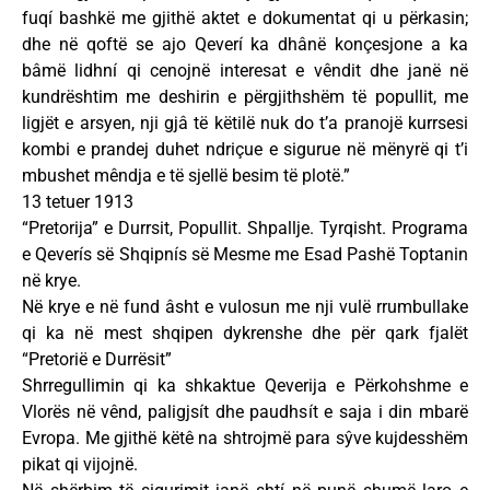
fuqí bashkë me gjithë aktet e dokumentat qi u përkasin;
dhe në qoftë se ajo Qeverí ka dhânë konçesjone a ka
bâmë lidhní qi cenojnë interesat e vêndit dhe janë në
kundrështim me deshirin e përgjithshëm të popullit, me
ligjët e arsyen, nji gjâ të këtilë nuk do t’a pranojë kurrsesi
kombi e prandej duhet ndriçue e sigurue në mënyrë qi t’i
mbushet mêndja e të sjellë besim të plotë.”
13 tetuer 1913
“Pretorija” e Durrsit, Popullit. Shpallje. Tyrqisht. Programa
e Qeverís së Shqipnís së Mesme me Esad Pashë Toptanin
në krye.
Në krye e në fund âsht e vulosun me nji vulë rrumbullake
qi ka në mest shqipen dykrenshe dhe për qark fjalët
“Pretorië e Durrësit”
Shrregullimin qi ka shkaktue Qeverija e Përkohshme e
Vlorës në vênd, paligjsít dhe paudhsít e saja i din mbarë
Evropa. Me gjithë këtê na shtrojmë para sŷve kujdesshëm
pikat qi vijojnë.