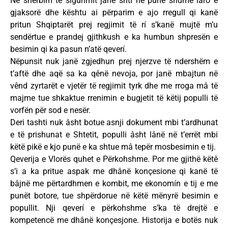
Në shërbim të sigurimit janë shtí në punë shumë laro e
gjaksorë dhe kështu ai përparim e ajo rregull qi kanë
pritun Shqiptarët prej regjimit të rí s’kanë mujtë m’u
sendërtue e prandej gjithkush e ka humbun shpresën e
besimin qi ka pasun n’atë qeverí.
Nëpunsit nuk janë zgjedhun prej njerzve të ndershëm e
t’aftë dhe aqë sa ka qênë nevoja, por janë mbajtun në
vênd zyrtarët e vjetër të regjimit tyrk dhe me rroga mâ të
majme tue shkaktue rrenimin e bugjetit të këtij populli të
vorfën për sod e nesër.
Deri tashti nuk âsht botue asnji dokument mbi t’ardhunat
e të prishunat e Shtetit, populli âsht lânë në t’errët mbi
këtë pikë e kjo punë e ka shtue mâ tepër mosbesimin e tij.
Qeverija e Vlorës quhet e Përkohshme. Por me gjithë këtê
s’i a ka pritue aspak me dhânë konçesione qi kanë të
bâjnë me përtardhmen e kombit, me ekonomín e tij e me
punët botore, tue shpërdorue në këtë mënyrë besimin e
popullit. Nji qeverí e përkohshme s’ka të drejtë e
kompetencë me dhânë konçesjone. Historija e botës nuk