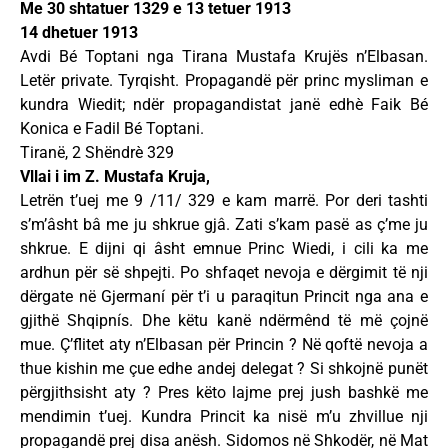
Me 30 shtatuer 1329 e 13 tetuer 1913
14 dhetuer 1913
Avdi Bé Toptani nga Tirana Mustafa Krujës n’Elbasan.
Letër private. Tyrqisht. Propagandë për princ mysliman e
kundra Wiedit; ndër propagandistat janë edhè Faik Bé
Konica e Fadil Bé Toptani.
Tiranë, 2 Shëndrè 329
Vllai i im Z. Mustafa Kruja,
Letrën t’uej me 9 /11/ 329 e kam marrë. Por deri tashti
s’m’âsht bâ me ju shkrue gjâ. Zati s’kam pasë as ç’me ju
shkrue. E dijni qi âsht emnue Princ Wiedi, i cili ka me
ardhun për së shpejti. Po shfaqet nevoja e dërgimit të nji
dërgate në Gjermaní për t’i u paraqitun Princit nga ana e
gjithë Shqipnís. Dhe këtu kanë ndërmênd të më çojnë
mue. Ç’flitet aty n’Elbasan për Princin ? Në qoftë nevoja a
thue kishin me çue edhe andej delegat ? Si shkojnë punët
përgjithsisht aty ? Pres këto lajme prej jush bashkë me
mendimin t’uej. Kundra Princit ka nisë m’u zhvillue nji
propagandë prej disa anësh. Sidomos në Shkodër, në Mat