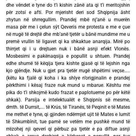
dhe vêndet e tyne do t’i kishin zânë ata qi t’i meritojshin
për zotsí e aftí. Por mjerisht deri sod Shqipnija âsht
zhytun në shrregullim. Prandej mbë nj’anë u muerën
masa për me i çelun sŷt Qeverís me protesta e me e çue
në rrugë të drejtë dhe mb’anë tjetër u bânë mundime me u
premë vrullin të ligavet qi ka shkaktue anarqija. Mirë po
thirrjet qi i u drejtuen nuk i bânë asnji efekt Vlonës.
Mosbesimi e pakënaqsija e popullit u shtuen. Prandej
edhe shumë të këqija tjera kishte gjasë qi të lejshin nga
kjo gjêndje. Nuk u gjet pra tjetër rrugë shpëtimi veçse…..
(këtu ka fjalë qi koha i ka shlye n’origjinalin e prandej
përkthimi i kësaj fraze nuk mund u mbarue. Kështu me
pika do t’i shkojmë kudo frazat e paplotueme po për këtë
shkak). Parsíja e intelektualët e Shqipnís së mesme,
dmth. të Durrsit,…. të Krús, të Tiranës, të Peqinit e të Mates
me rrethet e tyne, qi gjinden ndërmjet ujit të Mates e lumit
të Shkumbînit, tue pamë se vetëm me pushkë mund të
rrëzohej nji qeverí qi përbuz pa tjetër e pa diftue asnji