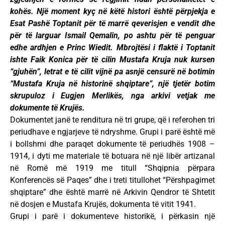
kohës. Një moment kyç në këtë histori është përpjekja e
Esat Pashë Toptanit për të marrë qeverisjen e vendit dhe
për të larguar Ismail Qemalin, po ashtu për të penguar
edhe ardhjen e Princ Wiedit. Mbrojtësi i flaktë i Toptanit
ishte Faik Konica për të cilin Mustafa Kruja nuk kursen
“gjuhën”, letrat e të cilit vijnë pa asnjë censurë në botimin
“Mustafa Kruja në historinë shqiptare”, një tjetër botim
skrupuloz i Eugjen Merlikës, nga arkivi vetjak me
dokumente të Krujës.
Dokumentet janë te renditura në tri grupe, që i referohen tri
periudhave e ngjarjeve të ndryshme. Grupi i parë është më
i bollshmi dhe paraqet dokumente të periudhës 1908 –
1914, i dyti me materiale të botuara në një libër artizanal
në Romë më 1919 me titull “Shqipnia përpara
Konferencës së Paqes” dhe i treti titullohet “Përshpagimet
shqiptare” dhe është marrë në Arkivin Qendror të Shtetit
në dosjen e Mustafa Krujës, dokumenta të vitit 1941.
Grupi i parë i dokumenteve historikë, i përkasin një