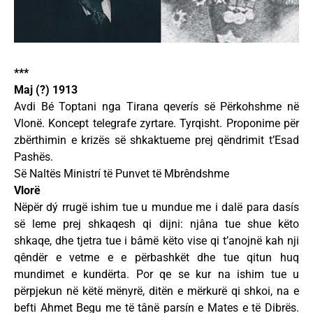
***
Maj (?) 1913
Avdi Bé Toptani nga Tirana qeverís së Përkohshme në
Vlonë. Koncept telegrafe zyrtare. Tyrqisht. Proponime për
zbërthimin e krizës së shkaktueme prej qëndrimit t’Esad
Pashës.
Së Naltës Ministrí të Punvet të Mbrêndshme
Vlorë
Nëpër dý rrugë ishim tue u mundue me i dalë para dasís
së leme prej shkaqesh qi dijni: njâna tue shue këto
shkaqe, dhe tjetra tue i bâmë këto vise qi t’anojnë kah nji
qêndër e vetme e e përbashkët dhe tue qitun huq
mundimet e kundërta. Por qe se kur na ishim tue u
përpjekun në këtë mënyrë, ditën e mërkurë qi shkoi, na e
befti Ahmet Begu me të tânë parsín e Mates e të Dibrës.