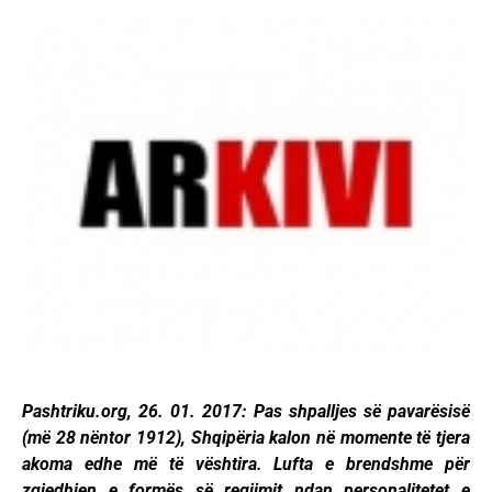
Pashtriku.org, 26. 01. 2017: Pas shpalljes së pavarësisë
(më 28 nëntor 1912), Shqipëria kalon në momente të tjera
akoma edhe më të vështira. Lufta e brendshme për
zgjedhjen e formës së regjimit ndan personalitetet e