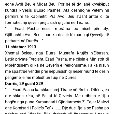
edhe Avdi Beu e Midat Beu. Por që të dy janë kryekëput
kundra kryesís s’Esad Pashës. Ata deshirojnë vetëm nji
përmirsim të Kabinetit. Pra Avdi Beu s’âsht antar qi të
formohet nji qeverí prej asish qi janë në Tiranë….
“….. Esad Pasha nesër mbrâma po niset për aty.
Gjithashtu Avdi Beu. I pari ka deshir të madh qi Qeverija të
përbaret në Durrës….”
11 shtatuer 1913
Xhemal Belegu nga Durrsi Mustafa Krujës n’Elbasan.
Letër private Tyrqisht. Esad Pasha, me cilsín e Ministrit të
Mbrêndshëm qi ká në Qeverín e Përkohshme, i a ka nisun
me spastrue vendin prej nëpunsish qi nesër mund të qesin
pengime, e me mbledhun fuqí në Durrës.
Durrës, 29 gusht 329
“….. Esad Pasha ka shkue prej Tirane në Rreth . Ditën vjen
e e shkon këtu, në Pallat të Qeverís. Me urdhnin e tij u
hoqën nga puna Kumandari i Gjindarmerís Z. Tajar Malezi
dhe Komisari i Policís Tefik ……. Dje duel fjala se Pasha po