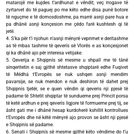
matarojë me kujdes t’ardhunat e vêndit; veç rrogave të
zyrtarvet do të paguej po me këto edhe disa punë botore
të nguçme e të domosdoshme, pa marrë asnji pare hua e
pa dhânë asnji konçesion me çëdo farë kushtesh qi të
jetë.
4. S’ka për t’i njohun n’asnji mënyrë veprimet e deritashme
as të mbas tashme të qeverís së Vlorës e as konçesjonet
qi ka dhânë ajo për interesa vetijake.
5. Qeverija e Shqipnís së mesme u shpall me të tânë
sinqeritetin e saj gjithë shtetasve shqiptarë edhe Fuqivet
të Mëdhá t’Evropës se nuk ushqen asnji mendim
pavarsije, se nuk mendon e nuk deshiron të dahet prej
Shqipnís tjetër, se e quen vêndin qi qeveris nji pjesë të
padame të Shtetit shqiptar të sundueme prej Princit porsa
të ketë ardhun e prej qeverís ligjore të formueme prej tij, se
âsht gati me i dhânë hesap kurdoherë kshillit kontrollues
t’Evropës dhe në këtë mënyrë ajo provon se âsht nji pjesë
e Shqipnís së padame.
6. Senati i Shqipnís së mesme gjithë këto vêndime do t’u