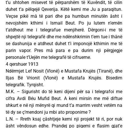
t’u shtohen misevet të përparshëm të Kuvêndit, të cilin
duhet t’a pëlqejë Qeverija. Këtê kemi me Ju a paraqitun.
Veçse pikë mâ të pari dhe pa humbun minutën âsht i
nevojshëm kthimi i Ismail Beut. Po ju lutem n’emën
t’atdheut me i telegrafue menjiherë. Dërgoni-i me të
shpejtë nji telegrafë dhe me ndënshkrimin t’em tue i thânë
se dashunija e atdheut duhet t’i imponojë kthimin me të
parin vapor. Pres mâ para e pa durim nji përgjegje
personale t’Uejën me telegrafë të cifrueme.
4 qershuer 1913
Ndërmjet Lef Nosit (Vlonë) e Mustafa Krujës (Tiranë), dhe
Iljas Bé Vrionit (Vlonë) e Mustafa Krujës. Bisedim
telegrafik. Tyrqisht.
M.K. – Sigurisht do të keni dijení për sa i telegrafoi me
cifra Avdi Béu Mufid Beut. A keni mirsín me më diftue
shkurt e në nji mënyrë qi mund t’a marrim vesht vetëm na
të dy se ç’mendoni ju mbi ato proponime ?
L.N. – Rreth ksaj çâshtjeje kemi nji projekt të rì, por nuk
âsht vêndosun edhe. Prandej po piqemi e flasim gjat’e