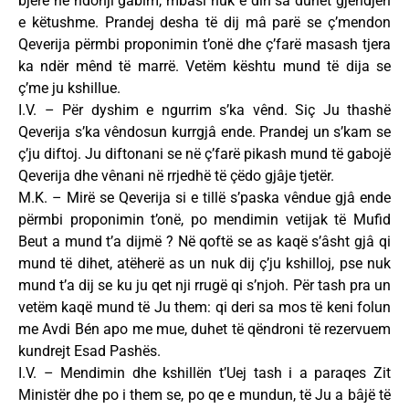
bjerë në ndonji gabim, mbasi nuk e din sa duhet gjêndjen
e këtushme. Prandej desha të dij mâ parë se ç’mendon
Qeverija përmbi proponimin t’onë dhe ç’farë masash tjera
ka ndër mênd të marrë. Vetëm kështu mund të dija se
ç’me ju kshillue.
I.V. – Për dyshim e ngurrim s’ka vênd. Siç Ju thashë
Qeverija s’ka vêndosun kurrgjâ ende. Prandej un s’kam se
ç’ju diftoj. Ju diftonani se në ç’farë pikash mund të gabojë
Qeverija dhe vênani në rrjedhë të çëdo gjâje tjetër.
M.K. – Mirë se Qeverija si e tillë s’paska vêndue gjâ ende
përmbi proponimin t’onë, po mendimin vetijak të Mufid
Beut a mund t’a dijmë ? Në qoftë se as kaqë s’âsht gjâ qi
mund të dihet, atëherë as un nuk dij ç’ju kshilloj, pse nuk
mund t’a dij se ku ju qet nji rrugë qi s’njoh. Për tash pra un
vetëm kaqë mund të Ju them: qi deri sa mos të keni folun
me Avdi Bén apo me mue, duhet të qëndroni të rezervuem
kundrejt Esad Pashës.
I.V. – Mendimin dhe kshillën t’Uej tash i a paraqes Zit
Ministër dhe po i them se, po qe e mundun, të Ju a bâjë të