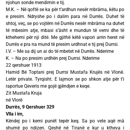
njohun sonde mendimin e tij.
M.K. – Në qoftë se ka për t’ardhun nesër mbrâma, këtu po
e presim. Ndryshe po i dalim para në Durrës. Duhet të
shtoj, veç, se po vojtëm në Durrës nesër mbrâma na duhet
të mbesim atje, mbasi s’âsht e mundun të vemi dhe të
kthehemi për nji ditë. Me gjithë këtê vapori arrin heret në
Durrës e pra na mund të presim urdhnat e tij prej Durrsi.
I.V. – Me sa dij un ai do të mbetet në Durrës. Nderime
K. – Na po presim urdhën prej Durrsi. Nderime
22 qershuer 1913
Hamid Bé Toptani prej Durrsi Mustafa Krujës në Vlonë.
Letër private. Tyrqisht. E lajmon se po shkon atje për t’i
raportue Qeverís me gojë gjêndjen e keqe.
Zit Mustafa Kruja
në Vlorë
Durrës, 9 Qershuer 329
Vlla i im,
Këndej po i kemi punët tepër keq. Sa po vete aqë mâ
shumë po ndizen. Qeshë në Tiranë e kur u ktheva i