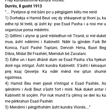
Prep kundrështime kundra Vlonës.
Durrës, 8 gusht 1913
“…. Pyetjeve qi më bâni po u përgjigjem këtu me rend:
1) Dorhekja e Hamid Beut veç dy shkaqevet qi thoni ju, ka
edhe nji të tretë, qi âsht ky: pse Esad Pasha i a nisi me u
organizue porsa mbërrîni.
2) Qëllimi i atyne qi janë mbledhun në Tiranë, si më duket
mue, âsht ndërrimi i Kabinetit. Ndër ta gjinden Faik Bé
Konica, Fazil Pashë Toptani, Dervish Hima, Basrí Beg
Dibra, Midat Bé Frashëri, Memduh bé Zavalani.
3) Edhe un i kam dhânë dum se Esad Pasha s’ka hjekun
dorë nga intrigat. Ȃsht kundra Kabinetit. S’âsht i kënaqun
prej ksaj Qeveríje. Ka ndër mênd me qitun shumë
ngatrresa.
4) Hamid Beu merr pjesë n’intrigat e Esad Pashës. As
qêndrimi i Avdi Beut s’âsht fort i mirë. Nuk duket antar i
Kabinetit të soçëm. Por nuk mund t’a çëmoj se deri ku ka
me përkrahun Esad Pashën
5) Mendimi i përgjithshëm âsht kundra Vlonës….”