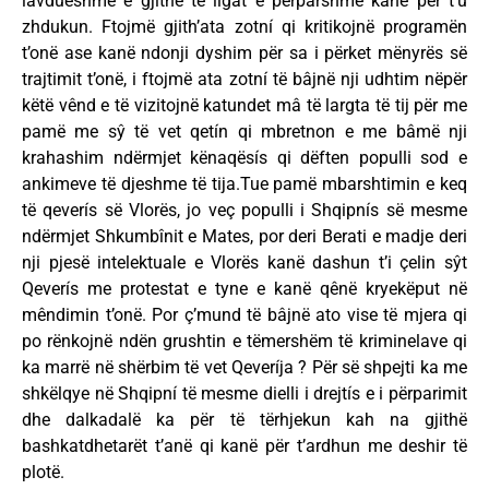
lavdueshme e gjithë të ligat e përparshme kanë për t’u
zhdukun. Ftojmë gjith’ata zotní qi kritikojnë programën
t’onë ase kanë ndonji dyshim për sa i përket mënyrës së
trajtimit t’onë, i ftojmë ata zotní të bâjnë nji udhtim nëpër
këtë vênd e të vizitojnë katundet mâ të largta të tij për me
pamë me sŷ të vet qetín qi mbretnon e me bâmë nji
krahashim ndërmjet kënaqësís qi dëften populli sod e
ankimeve të djeshme të tija.Tue pamë mbarshtimin e keq
të qeverís së Vlorës, jo veç populli i Shqipnís së mesme
ndërmjet Shkumbînit e Mates, por deri Berati e madje deri
nji pjesë intelektuale e Vlorës kanë dashun t’i çelin sŷt
Qeverís me protestat e tyne e kanë qênë kryekëput në
mêndimin t’onë. Por ç’mund të bâjnë ato vise të mjera qi
po rënkojnë ndën grushtin e tëmershëm të kriminelave qi
ka marrë në shërbim të vet Qeveríja ? Për së shpejti ka me
shkëlqye në Shqipní të mesme dielli i drejtís e i përparimit
dhe dalkadalë ka për të tërhjekun kah na gjithë
bashkatdhetarët t’anë qi kanë për t’ardhun me deshir të
plotë.