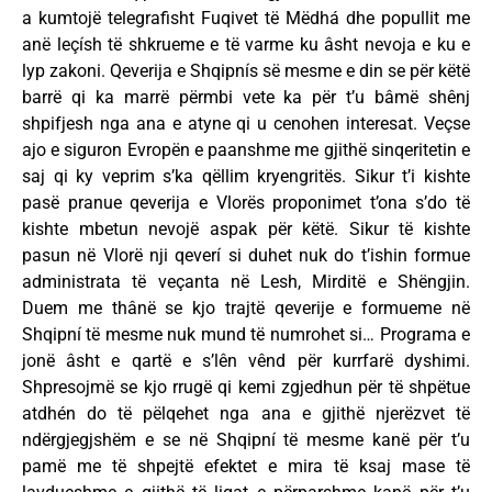
a kumtojë telegrafisht Fuqivet të Mëdhá dhe popullit me
anë leçísh të shkrueme e të varme ku âsht nevoja e ku e
lyp zakoni. Qeverija e Shqipnís së mesme e din se për këtë
barrë qi ka marrë përmbi vete ka për t’u bâmë shênj
shpifjesh nga ana e atyne qi u cenohen interesat. Veçse
ajo e siguron Evropën e paanshme me gjithë sinqeritetin e
saj qi ky veprim s’ka qëllim kryengritës. Sikur t’i kishte
pasë pranue qeverija e Vlorës proponimet t’ona s’do të
kishte mbetun nevojë aspak për këtë. Sikur të kishte
pasun në Vlorë nji qeverí si duhet nuk do t’ishin formue
administrata të veçanta në Lesh, Mirditë e Shëngjin.
Duem me thânë se kjo trajtë qeverije e formueme në
Shqipní të mesme nuk mund të numrohet si… Programa e
jonë âsht e qartë e s’lên vênd për kurrfarë dyshimi.
Shpresojmë se kjo rrugë qi kemi zgjedhun për të shpëtue
atdhén do të pëlqehet nga ana e gjithë njerëzvet të
ndërgjegjshëm e se në Shqipní të mesme kanë për t’u
pamë me të shpejtë efektet e mira të ksaj mase të