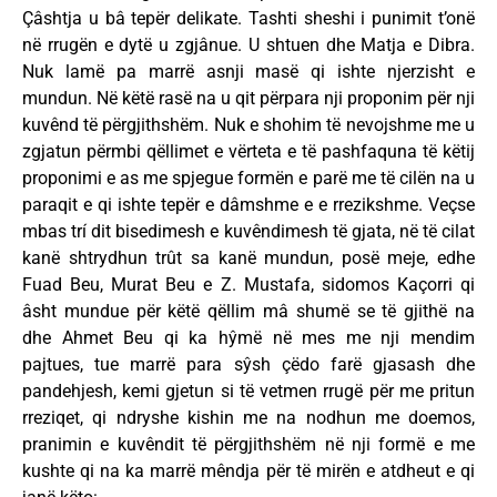
Çâshtja u bâ tepër delikate. Tashti sheshi i punimit t’onë
në rrugën e dytë u zgjânue. U shtuen dhe Matja e Dibra.
Nuk lamë pa marrë asnji masë qi ishte njerzisht e
mundun. Në këtë rasë na u qit përpara nji proponim për nji
kuvênd të përgjithshëm. Nuk e shohim të nevojshme me u
zgjatun përmbi qëllimet e vërteta e të pashfaquna të këtij
proponimi e as me spjegue formën e parë me të cilën na u
paraqit e qi ishte tepër e dâmshme e e rrezikshme. Veçse
mbas trí dit bisedimesh e kuvêndimesh të gjata, në të cilat
kanë shtrydhun trût sa kanë mundun, posë meje, edhe
Fuad Beu, Murat Beu e Z. Mustafa, sidomos Kaçorri qi
âsht mundue për këtë qëllim mâ shumë se të gjithë na
dhe Ahmet Beu qi ka hŷmë në mes me nji mendim
pajtues, tue marrë para sŷsh çëdo farë gjasash dhe
pandehjesh, kemi gjetun si të vetmen rrugë për me pritun
rreziqet, qi ndryshe kishin me na nodhun me doemos,
pranimin e kuvêndit të përgjithshëm në nji formë e me
kushte qi na ka marrë mêndja për të mirën e atdheut e qi