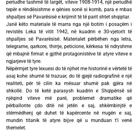
periudhe tashmë të largët, viteve 1908-1914, një periudhë
tepër e rëndësishme e qënies sonë si komb, para e mbas
shpalljes së Pavarësisë e krijimit të të parit shtet shqiptar.
Janë këto materiale të marra nga një botim i posaçëm i
revistës Leka të vitit 1942, në kuadrin e 30-vjetorit të
shpalljes së Pavarësisë. Materialet përbëhen nga letra,
telegrame, qarkore, thirrje, peticione, kërkesa të ndryshme
që mbajnë firmat e gjithë protagonistëve të atyre viteve e
ngjarjeve të tyre.
Nëpërmjet tyre lexuesi do të njihet me historinë e vërtetë të
asaj kohe shumë të trazuar, do të gjejë radiografinë e një
realiteti, për të cilin ka mësuar shumë pak gjëra në
shkollë. Do të ketë parasysh kuadrin e Shqipërisë së
njëqind viteve më parë, problemet dramatike që
përballonte çdo ditë në jetën e saj, shkëmbinjtë e
stërmëdhenj që duhet të kapërcente në rrugën e saj,
mundin titanik të atyre bijve që u munduan t’i venë
themelet.