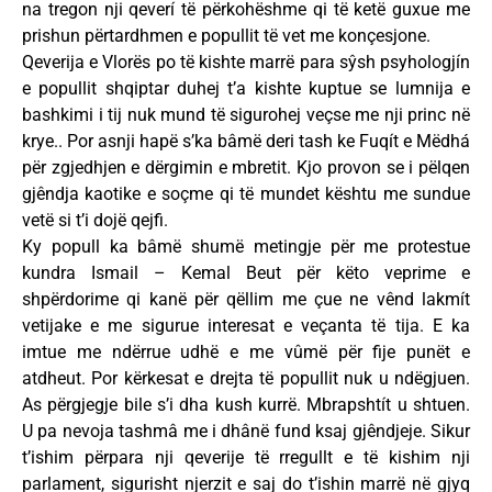
na tregon nji qeverí të përkohëshme qi të ketë guxue me
prishun përtardhmen e popullit të vet me konçesjone.
Qeverija e Vlorës po të kishte marrë para sŷsh psyhologjín
e popullit shqiptar duhej t’a kishte kuptue se lumnija e
bashkimi i tij nuk mund të sigurohej veçse me nji princ në
krye.. Por asnji hapë s’ka bâmë deri tash ke Fuqít e Mëdhá
për zgjedhjen e dërgimin e mbretit. Kjo provon se i pëlqen
gjêndja kaotike e soçme qi të mundet kështu me sundue
vetë si t’i dojë qejfi.
Ky popull ka bâmë shumë metingje për me protestue
kundra Ismail – Kemal Beut për këto veprime e
shpërdorime qi kanë për qëllim me çue ne vênd lakmít
vetijake e me sigurue interesat e veçanta të tija. E ka
imtue me ndërrue udhë e me vûmë për fije punët e
atdheut. Por kërkesat e drejta të popullit nuk u ndëgjuen.
As përgjegje bile s’i dha kush kurrë. Mbrapshtít u shtuen.
U pa nevoja tashmâ me i dhânë fund ksaj gjêndjeje. Sikur
t’ishim përpara nji qeverije të rregullt e të kishim nji
parlament, sigurisht njerzit e saj do t’ishin marrë në gjyq