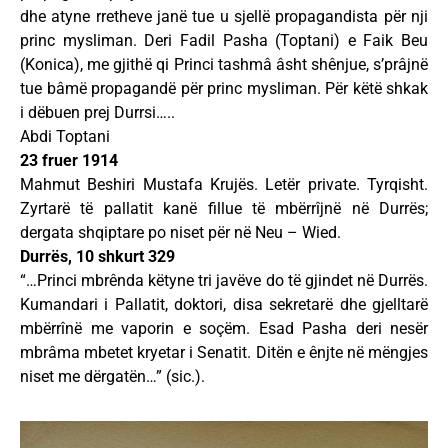
dhe atyne rretheve janë tue u sjellë propagandista për nji
princ mysliman. Deri Fadil Pasha (Toptani) e Faik Beu
(Konica), me gjithë qi Princi tashmâ âsht shênjue, s’prâjnë
tue bâmë propagandë për princ mysliman. Për këtë shkak
i dëbuen prej Durrsi…..
Abdi Toptani
23 fruer 1914
Mahmut Beshiri Mustafa Krujës. Letër private. Tyrqisht.
Zyrtarë të pallatit kanë fillue të mbërrîjnë në Durrës;
dergata shqiptare po niset për në Neu – Wied.
Durrës, 10 shkurt 329
“…Princi mbrênda këtyne tri javëve do të gjindet në Durrës.
Kumandari i Pallatit, doktori, disa sekretarë dhe gjelltarë
mbërrînë me vaporin e soçëm. Esad Pasha deri nesër
mbrâma mbetet kryetar i Senatit. Ditën e ênjte në mëngjes
niset me dërgatën…” (sic.).