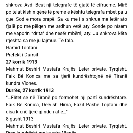
shkrova Avdi Beut nji telegrafë të gjatë të cifrueme. Mirë
po telat kishin qênë të preme e kështu telegrafa mbet pa u
çue. Sod e mora prapë. Sa ku me i a shkrue me letër ato
fjalë po më pëlqen me ardhun vetë aty. Sonde po nisem
me vaporin “drita” dhe nesër mbërrîj aty. Ju shkrova këta
rrjeshta sa me ju lajmue. Të fala.
Hamid Toptani
Prefekt i Durrsit
27 korrik 1913
Mahmut Beshiri Mustafa Krujës. Letër private. Tyrqisht.
Faik Bé Konica me sa tjerë kundrështojnë në Tiranë
kundra Vlonës.
Durrës, 27 korrik 1913
“…Flitet se në Tiranë po formohet nji partí kundrështare.
Faik Bé Konica, Dervish Hima, Fazil Pashë Toptani dhe
disa krenë tjerë gjinden atje…”
8 gusht 1913
Mahmut Beshiri Mustafa Krujës. Letër private. Tyrqisht.