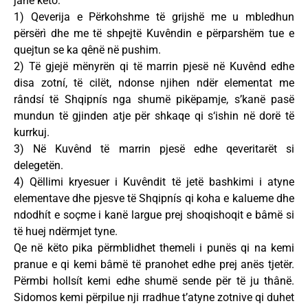
janë këto:
1) Qeverija e Përkohshme të grijshë me u mbledhun
përsërì dhe me të shpejtë Kuvêndin e përparshëm tue e
quejtun se ka qênë në pushim.
2) Të gjejë mënyrën qi të marrin pjesë në Kuvênd edhe
disa zotní, të cilët, ndonse njihen ndër elementat me
rândsí të Shqipnís nga shumë pikëpamje, s’kanë pasë
mundun të gjinden atje për shkaqe qi s‘ishin në dorë të
kurrkuj.
3) Në Kuvênd të marrin pjesë edhe qeveritarët si
delegetën.
4) Qëllimi kryesuer i Kuvêndit të jetë bashkimi i atyne
elementave dhe pjesve të Shqipnís qi koha e kalueme dhe
ndodhít e soçme i kanë largue prej shoqishoqit e bâmë si
të huej ndërmjet tyne.
Qe në këto pika përmblidhet themeli i punës qi na kemi
pranue e qi kemi bâmë të pranohet edhe prej anës tjetër.
Përmbi hollsít kemi edhe shumë sende për të ju thânë.
Sidomos kemi përpilue nji rradhue t’atyne zotnive qi duhet