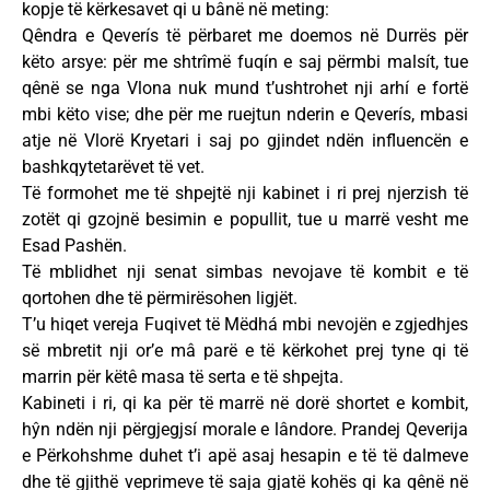
kopje të kërkesavet qi u bânë në meting:
Qêndra e Qeverís të përbaret me doemos në Durrës për
këto arsye: për me shtrîmë fuqín e saj përmbi malsít, tue
qênë se nga Vlona nuk mund t’ushtrohet nji arhí e fortë
mbi këto vise; dhe për me ruejtun nderin e Qeverís, mbasi
atje në Vlorë Kryetari i saj po gjindet ndën influencën e
bashkqytetarëvet të vet.
Të formohet me të shpejtë nji kabinet i ri prej njerzish të
zotët qi gzojnë besimin e popullit, tue u marrë vesht me
Esad Pashën.
Të mblidhet nji senat simbas nevojave të kombit e të
qortohen dhe të përmirësohen ligjët.
T’u hiqet vereja Fuqivet të Mëdhá mbi nevojën e zgjedhjes
së mbretit nji or’e mâ parë e të kërkohet prej tyne qi të
marrin për këtê masa të serta e të shpejta.
Kabineti i ri, qi ka për të marrë në dorë shortet e kombit,
hŷn ndën nji përgjegjsí morale e lândore. Prandej Qeverija
e Përkohshme duhet t’i apë asaj hesapin e të të dalmeve
dhe të gjithë veprimeve të saja gjatë kohës qi ka qênë në