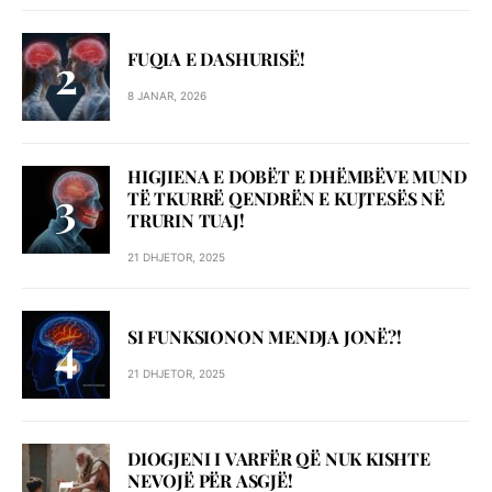
FUQIA E DASHURISË!
8 JANAR, 2026
HIGJIENA E DOBËT E DHËMBËVE MUND
TË TKURRË QENDRËN E KUJTESËS NË
TRURIN TUAJ!
21 DHJETOR, 2025
SI FUNKSIONON MENDJA JONË?!
21 DHJETOR, 2025
DIOGJENI I VARFËR QË NUK KISHTE
NEVOJË PËR ASGJË!