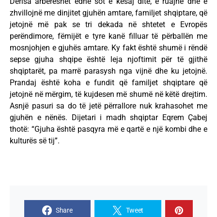
Derisa arbëreshët edhe sot e kësaj dite, e ruajnë dhe e
zhvillojnë me dinjitet gjuhën amtare, familjet shqiptare, që
jetojnë më pak se tri dekada në shtetet e Evropës
perëndimore, fëmijët e tyre kanë filluar të përballën me
mosnjohjen e gjuhës amtare. Ky fakt është shumë i rëndë
sepse gjuha shqipe është leja njoftimit për të gjithë
shqiptarët, pa marrë parasysh nga vijnë dhe ku jetojnë.
Prandaj është koha e fundit që familjet shqiptare që
jetojnë në mërgim, të kujdesen më shumë në këtë drejtim.
Asnjë pasuri sa do të jetë përrallore nuk krahasohet me
gjuhën e nënës. Dijetari i madh shqiptar Eqrem Çabej
thotë: “Gjuha është pasqyra më e qartë e një kombi dhe e
kulturës së tij”.
Share
Tweet