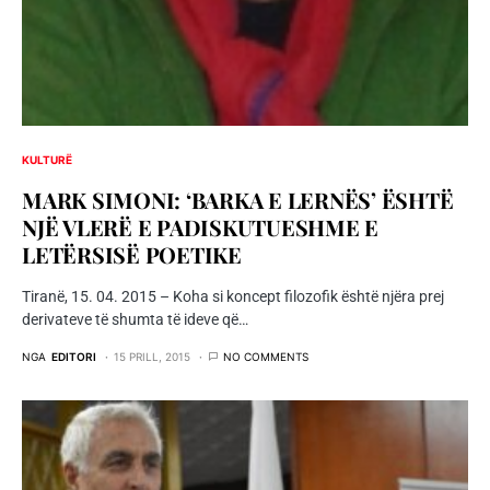
KULTURË
MARK SIMONI: ‘BARKA E LERNËS’ ËSHTË
NJË VLERË E PADISKUTUESHME E
LETËRSISË POETIKE
Tiranë, 15. 04. 2015 – Koha si koncept filozofik është njëra prej
derivateve të shumta të ideve që…
NGA
EDITORI
15 PRILL, 2015
NO COMMENTS