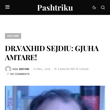
Pashtriku
KULTURË
DR.VAXHID SEJDIU: GJUHA
AMTARE!
NGA
EDITORI
12 PRILL, 2018
5 MINUTA PËR TË LEXUAR
NO COMMENTS