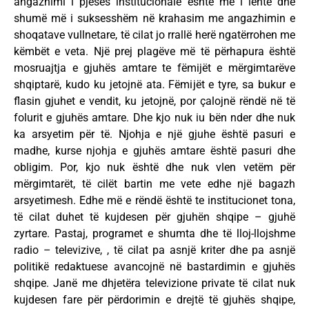
angazhimi i pjesës institucionale është më i lehtë dhe
shumë më i suksesshëm në krahasim me angazhimin e
shoqatave vullnetare, të cilat jo rrallë herë ngatërrohen me
këmbët e veta. Një prej plagëve më të përhapura është
mosruajtja e gjuhës amtare te fëmijët e mërgimtarëve
shqiptarë, kudo ku jetojnë ata. Fëmijët e tyre, sa bukur e
flasin gjuhet e vendit, ku jetojnë, por çalojnë rëndë në të
folurit e gjuhës amtare. Dhe kjo nuk iu bën nder dhe nuk
ka arsyetim për të. Njohja e një gjuhe është pasuri e
madhe, kurse njohja e gjuhës amtare është pasuri dhe
obligim. Por, kjo nuk është dhe nuk vlen vetëm për
mërgimtarët, të cilët bartin me vete edhe një bagazh
arsyetimesh. Edhe më e rëndë është te institucionet tona,
të cilat duhet të kujdesen për gjuhën shqipe – gjuhë
zyrtare. Pastaj, programet e shumta dhe të lloj-llojshme
radio – televizive, , të cilat pa asnjë kriter dhe pa asnjë
politikë redaktuese avancojnë në bastardimin e gjuhës
shqipe. Janë me dhjetëra televizione private të cilat nuk
kujdesen fare për përdorimin e drejtë të gjuhës shqipe,