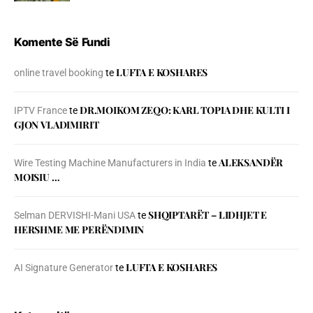
Komente Së Fundi
LUFTA E KOSHARES
online travel booking
te
DR.MOIKOM ZEQO: KARL TOPIA DHE KULTI I
IPTV France
te
GJON VLADIMIRIT
ALEKSANDËR
Wire Testing Machine Manufacturers in India
te
MOISIU …
SHQIPTARËT – LIDHJET E
Selman DERVISHI-Mani USA
te
HERSHME ME PERËNDIMIN
LUFTA E KOSHARES
AI Signature Generator
te