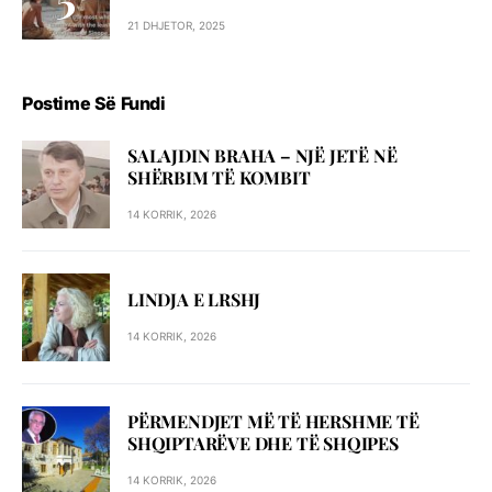
21 DHJETOR, 2025
Postime Së Fundi
SALAJDIN BRAHA – NJЁ JETЁ NЁ
SHЁRBIM TЁ KOMBIT
14 KORRIK, 2026
LINDJA E LRSHJ
14 KORRIK, 2026
PËRMENDJET MË TË HERSHME TË
SHQIPTARËVE DHE TË SHQIPES
14 KORRIK, 2026