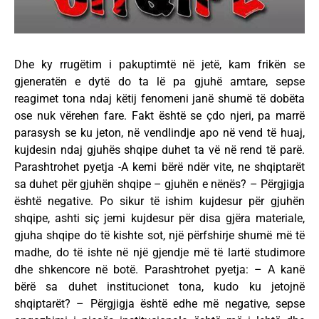
Dhe ky rrugëtim i pakuptimtë në jetë, kam frikën se
gjeneratën e dytë do ta lë pa gjuhë amtare, sepse
reagimet tona ndaj këtij fenomeni janë shumë të dobëta
ose nuk vërehen fare. Fakt është se çdo njeri, pa marrë
parasysh se ku jeton, në vendlindje apo në vend të huaj,
kujdesin ndaj gjuhës shqipe duhet ta vë në rend të parë.
Parashtrohet pyetja -A kemi bërë ndër vite, ne shqiptarët
sa duhet për gjuhën shqipe – gjuhën e nënës? – Përgjigja
është negative. Po sikur të ishim kujdesur për gjuhën
shqipe, ashti siç jemi kujdesur për disa gjëra materiale,
gjuha shqipe do të kishte sot, një përfshirje shumë më të
madhe, do të ishte në një gjendje më të lartë studimore
dhe shkencore në botë. Parashtrohet pyetja: – A kanë
bërë sa duhet institucionet tona, kudo ku jetojnë
shqiptarët? – Përgjigja është edhe më negative, sepse