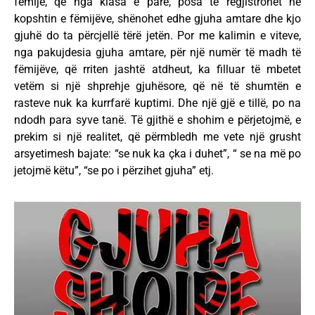
fëmijë, që nga klasa e parë, posa të regjistrohet në
kopshtin e fëmijëve, shënohet edhe gjuha amtare dhe kjo
gjuhë do ta përcjellë tërë jetën. Por me kalimin e viteve,
nga pakujdesia gjuha amtare, për një numër të madh të
fëmijëve, që rriten jashtë atdheut, ka filluar të mbetet
vetëm si një shprehje gjuhësore, që në të shumtën e
rasteve nuk ka kurrfarë kuptimi. Dhe një gjë e tillë, po na
ndodh para syve tanë. Të gjithë e shohim e përjetojmë, e
prekim si një realitet, që përmbledh me vete një grusht
arsyetimesh bajate: “se nuk ka çka i duhet”, “ se na më po
jetojmë këtu”, “se po i përzihet gjuha” etj.