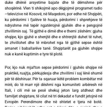
duke dhënë arsyetime bajate dhe të dëmshme për
shoqërinë. Vlen ti shikojmë apo dëgjojmë programet radio
–televizive në Kosovë, në Maqedoni, por edhe në Shqipëri,
ku përdorimi i fjalëve të huaja, përdorimi i shprehjeve të
ndryshme më tepër ngatërrojnë gjuhën dhe e pengojnë
zhvillimin saj. Të gjithë e dimë dhe e themi zëshëm: gjuha
shqipe, kjo gjuhë e shenjtë dhe e shtrenjtë duhet të ruhet,
te zhvillohet dhe të mbrohet nga të gjithë sepse është
amanet i baballarëve tanë. Shqiptarët pa gjuhën shqipe
nuk e kanë kuptimin e tyre të plotë.
Por, kjo nuk mjafton sepse përdorimi i gjuhës shqipe në
praktikë, ruajtja, përkujdesja dhe zhvillimi i saj lënë shumë
për të dëshiruar. Për ta sqaruar këtë problem kombëtar më
mirë, do të marr një dëshmi nga komuniteti arbëresh në
Itali, i cili më se pesë shekuj jeton larg atdheut dhe
familjet shqiptare, të cilat në tri dekadat e fundit jetojnë në
Evropën Perendimore dhe në shtetet e tjera në botë.