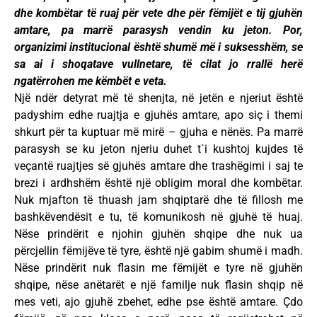
dhe kombëtar të ruaj për vete dhe për fëmijët e tij gjuhën
amtare, pa marrë parasysh vendin ku jeton. Por,
organizimi institucional është shumë më i suksesshëm, se
sa ai i shoqatave vullnetare, të cilat jo rrallë herë
ngatërrohen me këmbët e veta.
Një ndër detyrat më të shenjta, në jetën e njeriut është
padyshim edhe ruajtja e gjuhës amtare, apo siç i themi
shkurt për ta kuptuar më mirë – gjuha e nënës. Pa marrë
parasysh se ku jeton njeriu duhet t`i kushtoj kujdes të
veçantë ruajtjes së gjuhës amtare dhe trashëgimi i saj te
brezi i ardhshëm është një obligim moral dhe kombëtar.
Nuk mjafton të thuash jam shqiptarë dhe të fillosh me
bashkëvendësit e tu, të komunikosh në gjuhë të huaj.
Nëse prindërit e njohin gjuhën shqipe dhe nuk ua
përcjellin fëmijëve të tyre, është një gabim shumë i madh.
Nëse prindërit nuk flasin me fëmijët e tyre në gjuhën
shqipe, nëse anëtarët e një familje nuk flasin shqip në
mes veti, ajo gjuhë zbehet, edhe pse është amtare. Çdo