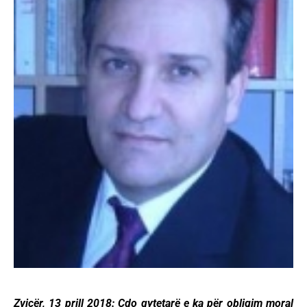
Zvicër, 13 prill 2018: Çdo qytetarë e ka për obligim moral