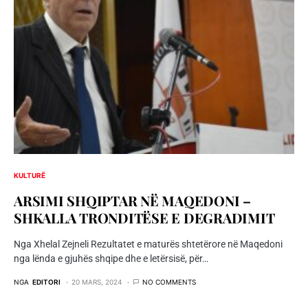
KULTURË
ARSIMI SHQIPTAR NË MAQEDONI –
SHKALLA TRONDITËSE E DEGRADIMIT
Nga Xhelal Zejneli Rezultatet e maturës shtetërore në Maqedoni
nga lënda e gjuhës shqipe dhe e letërsisë, për…
NGA
EDITORI
20 MARS, 2024
NO COMMENTS