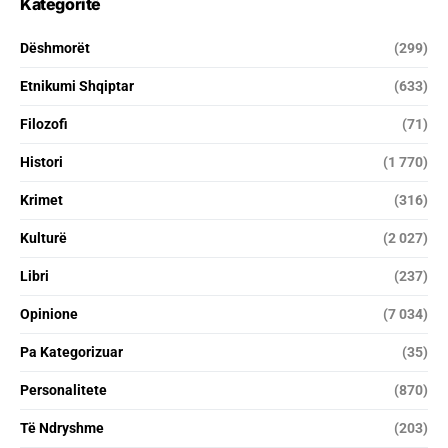
Kategoritë
Dëshmorët
(299)
Etnikumi Shqiptar
(633)
Filozofi
(71)
Histori
(1 770)
Krimet
(316)
Kulturë
(2 027)
Libri
(237)
Opinione
(7 034)
Pa Kategorizuar
(35)
Personalitete
(870)
Të Ndryshme
(203)