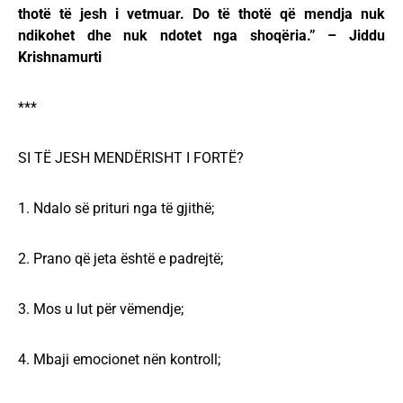
thotë të jesh i vetmuar. Do të thotë që mendja nuk
ndikohet dhe nuk ndotet nga shoqëria.” – Jiddu
Krishnamurti
***
SI TË JESH MENDËRISHT I FORTË?
1. Ndalo së prituri nga të gjithë;
2. Prano që jeta është e padrejtë;
3. Mos u lut për vëmendje;
4. Mbaji emocionet nën kontroll;