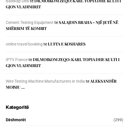
DR.MOIKOM ZEQO: KARL TOPIA DHE KULTI I
Badwap Desi
te
GJON VLADIMIRIT
SALAJDIN BRAHA – NJЁ JETЁ NЁ
Cement Testing Equipment
te
SHЁRBIM TЁ KOMBIT
LUFTA E KOSHARES
online travel booking
te
DR.MOIKOM ZEQO: KARL TOPIA DHE KULTI I
IPTV France
te
GJON VLADIMIRIT
ALEKSANDËR
Wire Testing Machine Manufacturers in India
te
MOISIU …
Kategoritë
Dëshmorët
(299)