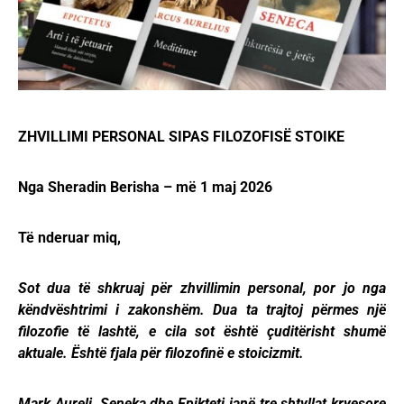
ZHVILLIMI PERSONAL SIPAS FILOZOFISË STOIKE
Nga Sheradin Berisha – më 1 maj 2026
Të nderuar miq,
Sot dua të shkruaj për zhvillimin personal, por jo nga
këndvështrimi i zakonshëm. Dua ta trajtoj përmes një
filozofie të lashtë, e cila sot është çuditërisht shumë
aktuale. Është fjala për filozofinë e stoicizmit.
Mark Aureli, Seneka dhe Epikteti janë tre shtyllat kryesore