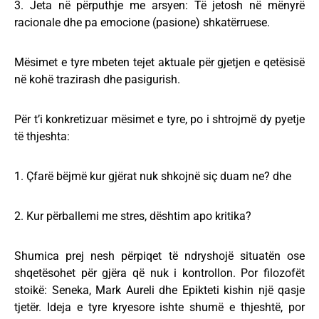
3. Jeta në përputhje me arsyen: Të jetosh në mënyrë
racionale dhe pa emocione (pasione) shkatërruese.
Mësimet e tyre mbeten tejet aktuale për gjetjen e qetësisë
në kohë trazirash dhe pasigurish.
Për t’i konkretizuar mësimet e tyre, po i shtrojmë dy pyetje
të thjeshta:
1. Çfarë bëjmë kur gjërat nuk shkojnë siç duam ne? dhe
2. Kur përballemi me stres, dështim apo kritika?
Shumica prej nesh përpiqet të ndryshojë situatën ose
shqetësohet për gjëra që nuk i kontrollon. Por filozofët
stoikë: Seneka, Mark Aureli dhe Epikteti kishin një qasje
tjetër. Ideja e tyre kryesore ishte shumë e thjeshtë, por