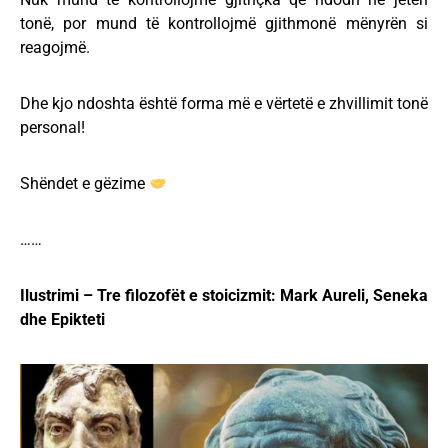
tonë, por mund të kontrollojmë gjithmonë mënyrën si
reagojmë.
Dhe kjo ndoshta është forma më e vërtetë e zhvillimit tonë
personal!
Shëndet e gëzime
……
Ilustrimi – Tre filozofët e stoicizmit: Mark Aureli, Seneka
dhe Epikteti