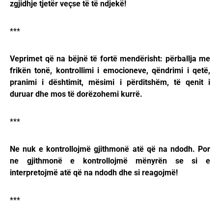
zgjidhje tjetër veçse të të ndjekë!
***
Veprimet që na bëjnë të fortë mendërisht: përballja me
frikën tonë, kontrollimi i emocioneve, qëndrimi i qetë,
pranimi i dështimit, mësimi i përditshëm, të qenit i
duruar dhe mos të dorëzohemi kurrë.
***
Ne nuk e kontrollojmë gjithmonë atë që na ndodh. Por
ne gjithmonë e kontrollojmë mënyrën se si e
interpretojmë atë që na ndodh dhe si reagojmë!
***