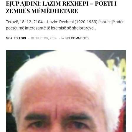
EJUP AJDINI: LAZIM REXHEPI – POETI I
ZEMRËS MËMËDHETARE
Tetovë, 18. 12. 2104 – Lazim Rexhepi (1920-1983) është një ndër
poetët më interesantë të letërsisë së shqiptarëve…
NGA
EDITORI
18 DHJETOR, 2014
NO COMMENTS