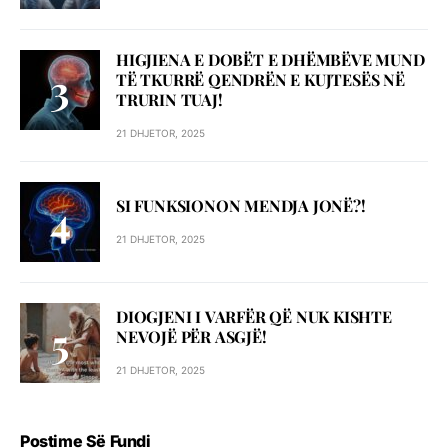
HIGJIENA E DOBËT E DHËMBËVE MUND
TË TKURRË QENDRËN E KUJTESËS NË
TRURIN TUAJ!
21 DHJETOR, 2025
SI FUNKSIONON MENDJA JONË?!
21 DHJETOR, 2025
DIOGJENI I VARFËR QË NUK KISHTE
NEVOJË PËR ASGJË!
21 DHJETOR, 2025
Postime Së Fundi