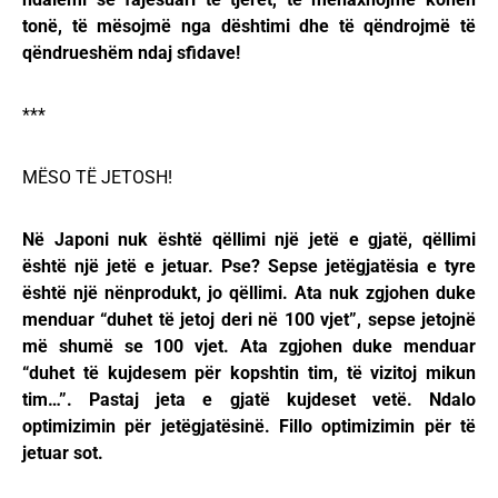
tonë, të mësojmë nga dështimi dhe të qëndrojmë të
qëndrueshëm ndaj sfidave!
***
MËSO TË JETOSH!
Në Japoni nuk është qëllimi një jetë e gjatë, qëllimi
është një jetë e jetuar. Pse? Sepse jetëgjatësia e tyre
është një nënprodukt, jo qëllimi. Ata nuk zgjohen duke
menduar “duhet të jetoj deri në 100 vjet”, sepse jetojnë
më shumë se 100 vjet. Ata zgjohen duke menduar
“duhet të kujdesem për kopshtin tim, të vizitoj mikun
tim…”. Pastaj jeta e gjatë kujdeset vetë. Ndalo
optimizimin për jetëgjatësinë. Fillo optimizimin për të
jetuar sot.