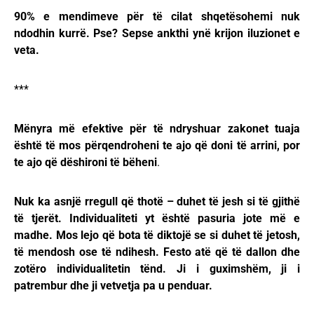
90% e mendimeve për të cilat shqetësohemi nuk
ndodhin kurrë. Pse? Sepse ankthi ynë krijon iluzionet e
veta.
***
Mënyra më efektive për të ndryshuar zakonet tuaja
është të mos përqendroheni te ajo që doni të arrini, por
te ajo që dëshironi të bëheni
.
Nuk ka asnjë rregull që thotë –
duhet të jesh si të gjithë
të tjerët. Individualiteti yt është pasuria jote më e
madhe. Mos lejo që bota të diktojë se si duhet të jetosh,
të mendosh ose të ndihesh. Festo atë që të dallon dhe
zotëro individualitetin tënd. Ji i guximshëm, ji i
patrembur dhe ji vetvetja pa u penduar.