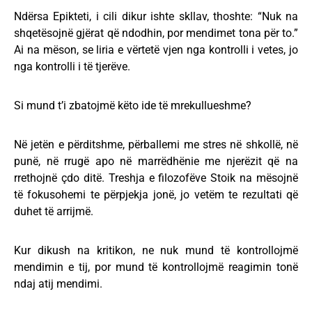
Ndërsa Epikteti, i cili dikur ishte skllav, thoshte: “Nuk na
shqetësojnë gjërat që ndodhin, por mendimet tona për to.”
Ai na mëson, se liria e vërtetë vjen nga kontrolli i vetes, jo
nga kontrolli i të tjerëve.
Si mund t’i zbatojmë këto ide të mrekullueshme?
Në jetën e përditshme, përballemi me stres në shkollë, në
punë, në rrugë apo në marrëdhënie me njerëzit që na
rrethojnë çdo ditë. Treshja e filozofëve Stoik na mësojnë
të fokusohemi te përpjekja jonë, jo vetëm te rezultati që
duhet të arrijmë.
Kur dikush na kritikon, ne nuk mund të kontrollojmë
mendimin e tij, por mund të kontrollojmë reagimin tonë
ndaj atij mendimi.