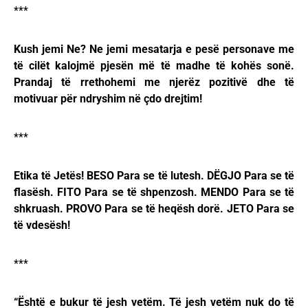
***
Kush jemi Ne? Ne jemi mesatarja e pesë personave me
të cilët kalojmë pjesën më të madhe të kohës sonë.
Prandaj të rrethohemi me njerëz pozitivë dhe të
motivuar për ndryshim në çdo drejtim!
***
Etika të Jetës! BESO Para se të lutesh. DËGJO Para se të
flasësh. FITO Para se të shpenzosh. MENDO Para se të
shkruash. PROVO Para se të heqësh dorë. JETO Para se
të vdesësh!
***
“Është e bukur të jesh vetëm. Të jesh vetëm nuk do të