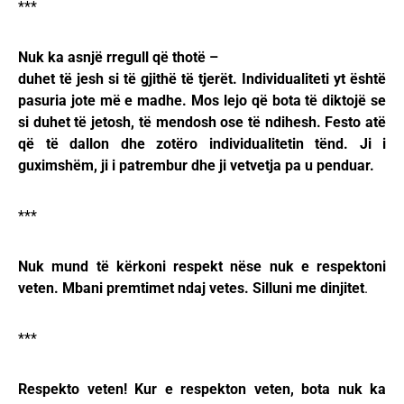
***
Nuk ka asnjë rregull që thotë –
duhet të jesh si të gjithë të tjerët. Individualiteti yt është
pasuria jote më e madhe. Mos lejo që bota të diktojë se
si duhet të jetosh, të mendosh ose të ndihesh. Festo atë
që të dallon dhe zotëro individualitetin tënd. Ji i
guximshëm, ji i patrembur dhe ji vetvetja pa u penduar.
***
Nuk mund të kërkoni respekt nëse nuk e respektoni
veten. Mbani premtimet ndaj vetes. Silluni me dinjitet
.
***
Respekto veten! Kur e respekton veten, bota nuk ka