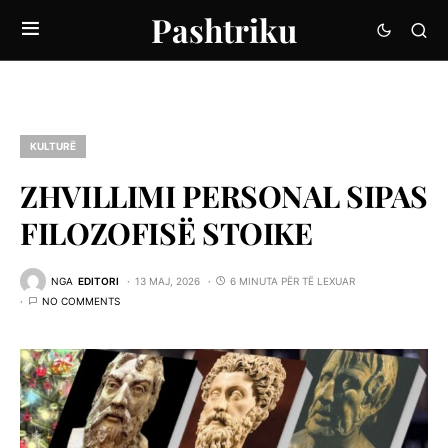
Pashtriku
KULTURË
ZHVILLIMI PERSONAL SIPAS
FILOZOFISË STOIKE
NGA
EDITORI
13 MAJ, 2026
6 MINUTA PËR TË LEXUAR
NO COMMENTS