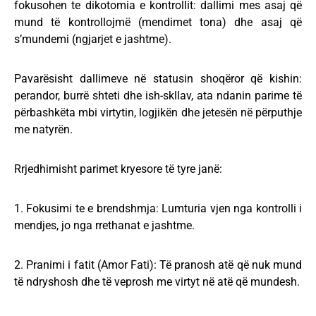
fokusohen te dikotomia e kontrollit: dallimi mes asaj që
mund të kontrollojmë (mendimet tona) dhe asaj që
s’mundemi (ngjarjet e jashtme).
Pavarësisht dallimeve në statusin shoqëror që kishin:
perandor, burrë shteti dhe ish-skllav, ata ndanin parime të
përbashkëta mbi virtytin, logjikën dhe jetesën në përputhje
me natyrën.
Rrjedhimisht parimet kryesore të tyre janë:
1. Fokusimi te e brendshmja: Lumturia vjen nga kontrolli i
mendjes, jo nga rrethanat e jashtme.
2. Pranimi i fatit (Amor Fati): Të pranosh atë që nuk mund
të ndryshosh dhe të veprosh me virtyt në atë që mundesh.