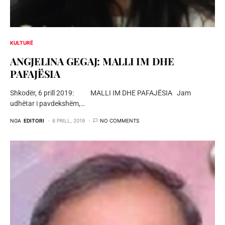
KULTURË
ANGJELINA GEGAJ: MALLI IM DHE
PAFAJËSIA
Shkodër, 6 prill 2019: MALLI IM DHE PAFAJËSIA Jam
udhëtar i pavdekshëm,…
NGA
EDITORI
6 PRILL, 2019
NO COMMENTS