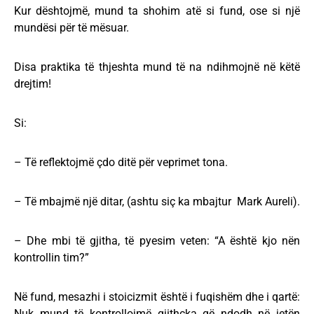
Kur dështojmë, mund ta shohim atë si fund, ose si një
mundësi për të mësuar.
Disa praktika të thjeshta mund të na ndihmojnë në këtë
drejtim!
Si:
– Të reflektojmë çdo ditë për veprimet tona.
– Të mbajmë një ditar, (ashtu siç ka mbajtur Mark Aureli).
– Dhe mbi të gjitha, të pyesim veten: “A është kjo nën
kontrollin tim?”
Në fund, mesazhi i stoicizmit është i fuqishëm dhe i qartë:
Nuk mund të kontrollojmë gjithçka që ndodh në jetën