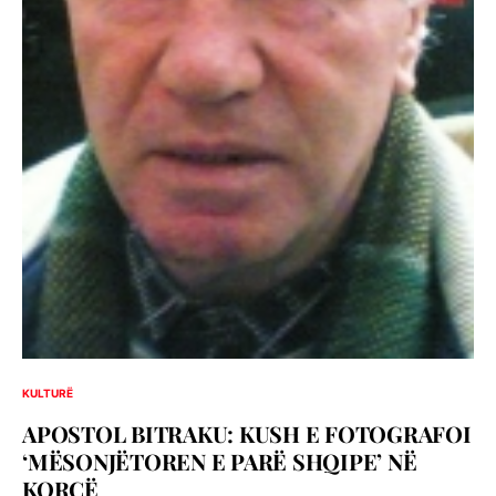
KULTURË
APOSTOL BITRAKU: KUSH E FOTOGRAFOI
‘MËSONJËTOREN E PARË SHQIPE’ NË
KORÇË