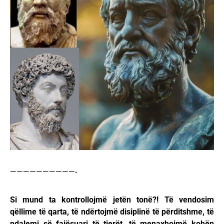
——————————-
Si mund ta kontrollojmë jetën tonë?! Të vendosim
qëllime të qarta, të ndërtojmë disiplinë të përditshme, të
ndalemi së fajësuari të tjerët, të menaxhojmë kohën