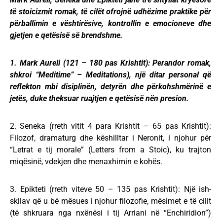
të stoicizmit romak, të cilët ofrojnë udhëzime praktike për
përballimin e vështirësive, kontrollin e emocioneve dhe
gjetjen e qetësisë së brendshme.
1. Mark Aureli (121 – 180 pas Krishtit): Perandor romak,
shkroi “Meditime” – Meditations), një ditar personal që
reflekton mbi disiplinën, detyrën dhe përkohshmërinë e
jetës, duke theksuar ruajtjen e qetësisë nën presion.
2. Seneka (rreth vitit 4 para Krishtit – 65 pas Krishtit):
Filozof, dramaturg dhe këshilltar i Neronit, i njohur për
“Letrat e tij morale” (Letters from a Stoic), ku trajton
miqësinë, vdekjen dhe menaxhimin e kohës.
3. Epikteti (rreth viteve 50 – 135 pas Krishtit): Një ish-
skllav që u bë mësues i njohur filozofie, mësimet e të cilit
(të shkruara nga nxënësi i tij Arriani në “Enchiridion”)