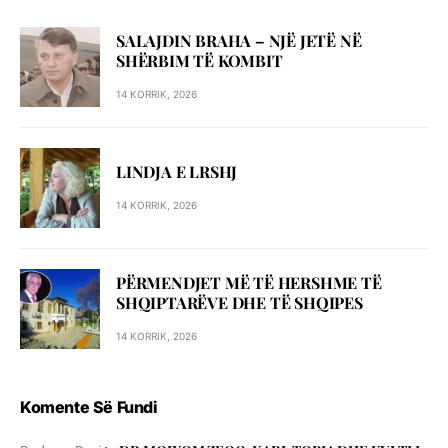
SALAJDIN BRAHA – NJЁ JETЁ NЁ
SHЁRBIM TЁ KOMBIT
14 KORRIK, 2026
LINDJA E LRSHJ
14 KORRIK, 2026
PËRMENDJET MË TË HERSHME TË
SHQIPTARËVE DHE TË SHQIPES
14 KORRIK, 2026
Komente Së Fundi