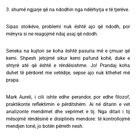
3. shumë ngjarje që na ndodhin nga ndërhyrja e të tjerëve.
Sipas stoikëve, problemi nuk është ajo që ndodh, por
mënyra si ne reagojmë ndaj asaj që ndodh.
Seneka na kujton se koha është pasuria më e çmuar që
kemi. Shpesh jetojmë sikur kemi pafund kohë, duke e
shtyrë atë që është e rëndësishme. Jo! Prandaj koha
duhet të përdoret me vetëdije, sepse ajo nuk kthehet më
prapa.
Mark Aureli, i cili ishte edhe perandor, por edhe filozof,
praktikonte reflektimin e përditshëm. Ai në ditarin e vet
analizonte mendimet dhe veprimet e tij. Nga ditari i tij
mësojmë rëndësinë e disiplinës mendore: të kontrollojmë
mendjen tonë, jo botën përreth nesh.