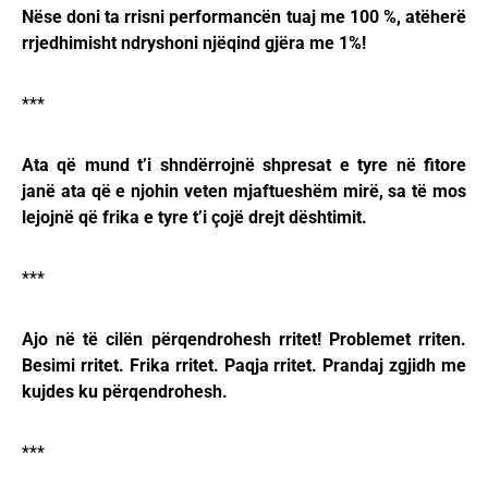
Nëse doni ta rrisni performancën tuaj me 100 %, atëherë
rrjedhimisht ndryshoni njëqind gjëra me 1%!
***
Ata që mund t’i shndërrojnë shpresat e tyre në fitore
janë ata që e njohin veten mjaftueshëm mirë, sa të mos
lejojnë që frika e tyre t’i çojë drejt dështimit.
***
Ajo në të cilën përqendrohesh rritet! Problemet rriten.
Besimi rritet. Frika rritet. Paqja rritet. Prandaj zgjidh me
kujdes ku përqendrohesh.
***