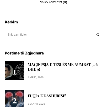
Shiko Komentet (0)
Kërkim
Postime të Zgjedhura
MAGJEPSJA E TESLËS ME NUMRAT 3, 6
DHE 9!
1 MARS, 2026
FUQIA E DASHURISË!
8 JANAR, 2026