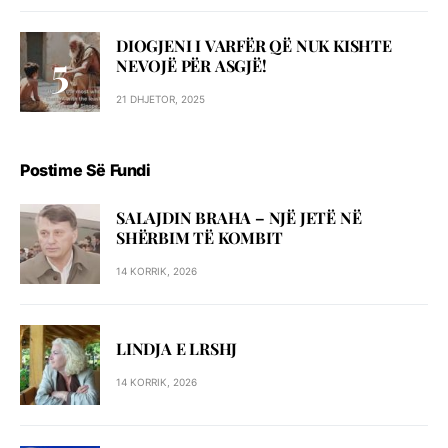
DIOGJENI I VARFËR QË NUK KISHTE
NEVOJË PËR ASGJË!
21 DHJETOR, 2025
Postime Së Fundi
SALAJDIN BRAHA – NJЁ JETЁ NЁ
SHЁRBIM TЁ KOMBIT
14 KORRIK, 2026
LINDJA E LRSHJ
14 KORRIK, 2026