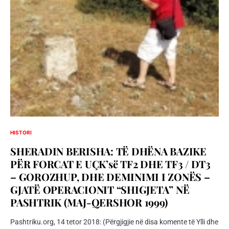
HISTORI
SHERADIN BERISHA: TË DHËNA BAZIKE
PËR FORCAT E UÇK’së TF2 DHE TF3 / DT3
– GOROZHUP, DHE DEMINIMI I ZONËS –
GJATË OPERACIONIT “SHIGJETA” NË
PASHTRIK (MAJ-QERSHOR 1999)
Pashtriku.org, 14 tetor 2018: (Përgjigjie në disa komente të Ylli dhe