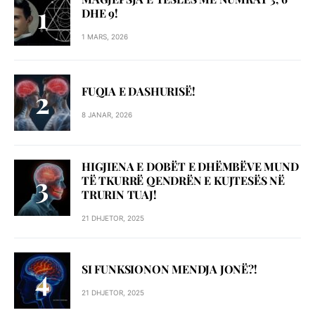
DHE 9!
1 MARS, 2026
FUQIA E DASHURISË!
8 JANAR, 2026
HIGJIENA E DOBËT E DHËMBËVE MUND
TË TKURRË QENDRËN E KUJTESËS NË
TRURIN TUAJ!
21 DHJETOR, 2025
SI FUNKSIONON MENDJA JONË?!
21 DHJETOR, 2025