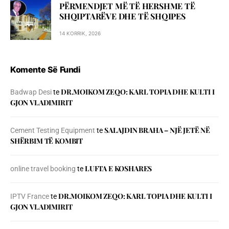
PËRMENDJET MË TË HERSHME TË
SHQIPTARËVE DHE TË SHQIPES
14 KORRIK, 2026
Komente Së Fundi
DR.MOIKOM ZEQO: KARL TOPIA DHE KULTI I
Badwap Desi
te
GJON VLADIMIRIT
SALAJDIN BRAHA – NJЁ JETЁ NЁ
Cement Testing Equipment
te
SHЁRBIM TЁ KOMBIT
LUFTA E KOSHARES
online travel booking
te
DR.MOIKOM ZEQO: KARL TOPIA DHE KULTI I
IPTV France
te
GJON VLADIMIRIT