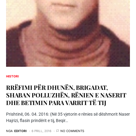
HISTORI
RRËFIMI PËR DHUNËN, BRIGADAT,
SHABAN POLLUZHËN, RËNIEN E NASERIT
DHE BETIMIN PARA VARRIT TË TIJ
Prishtinë, 06. 04. 2016: (Në 35 vjetorin e rënies së dëshmorit Naser
Hajrizi, flasin prindërit e tij, Beqir…
NGA
EDITORI
6 PRILL, 2016
NO COMMENTS