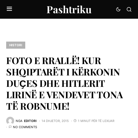
Pashtriku
HISTORI
FOTO E RRALLË! KUR
SHQIPTARËT I KËRKONIN
DUҪES DHE HITLERIT
LIRINË E VENDEVET TONA
TË ROBNUME!
NGA
EDITORI
14 DHJETOR, 2015
1 MINUT PËR TË LEXUAR
NO COMMENTS