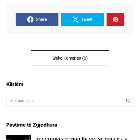
Share
Tweet
Shiko Komentet (0)
Kërkim
Postime të Zgjedhura
MAGJEPSJA E TESLËS ME NUMRAT 3, 6