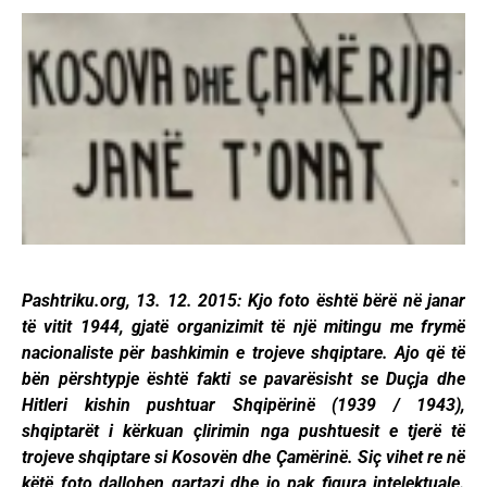
Pashtriku.org, 13. 12. 2015: Kjo foto është bërë në janar
të vitit 1944, gjatë organizimit të një mitingu me frymë
nacionaliste për bashkimin e trojeve shqiptare. Ajo që të
bën përshtypje është fakti se pavarësisht se Duçja dhe
Hitleri kishin pushtuar Shqipërinë (1939 / 1943),
shqiptarët i kërkuan çlirimin nga pushtuesit e tjerë të
trojeve shqiptare si Kosovën dhe Çamërinë. Siç vihet re në
këtë foto dallohen qartazi dhe jo pak figura intelektuale.