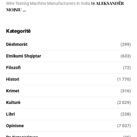
ALEKSANDËR
Wire Testing Machine Manufacturers in India
te
MOISIU …
Kategoritë
Dëshmorët
(299)
Etnikumi Shqiptar
(633)
Filozofi
(72)
Histori
(1 770)
Krimet
(316)
Kulturë
(2 029)
Libri
(238)
Opinione
(7 037)