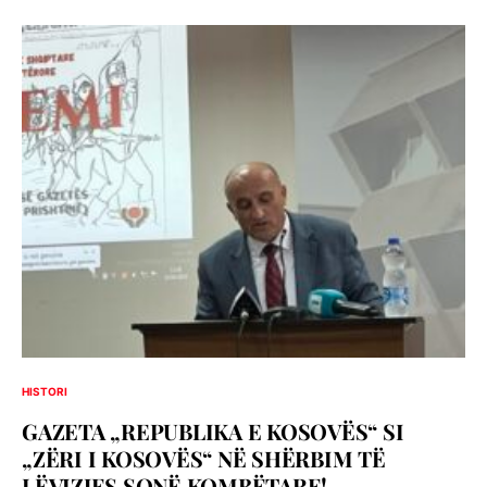
HISTORI
GAZETA „REPUBLIKA E KOSOVËS“ SI
„ZËRI I KOSOVËS“ NË SHËRBIM TË
LËVIZJES SONË KOMBËTARE!