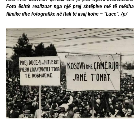
Foto është realizuar nga një prej shtëpive më të mëdha
filmike dhe fotografike në Itali të asaj kohe – “Luce”. /p/