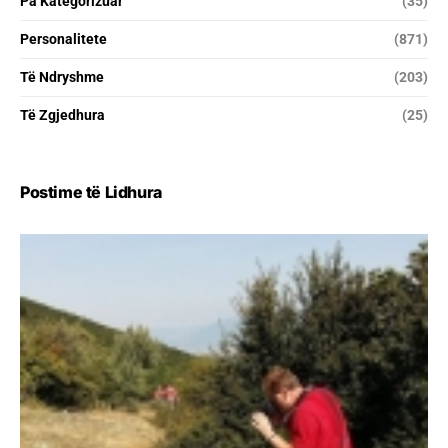
Pa Kategorizuar
(35)
Personalitete
(871)
Të Ndryshme
(203)
Të Zgjedhura
(25)
Postime të Lidhura