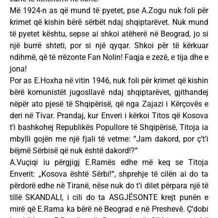
Më 1924-n as që mund të pyetet, pse A.Zogu nuk foli për
krimet që kishin bërë sërbët ndaj shqiptarëvet. Nuk mund
të pyetet kështu, sepse ai shkoi atëherë në Beograd, jo si
një burrë shteti, por si një qyqar. Shkoi për të kërkuar
ndihmë, që të rrëzonte Fan Nolin! Faqja e zezë, e tija dhe e
jona!
Por as E.Hoxha në vitin 1946, nuk foli për krimet që kishin
bërë komunistët jugosllavë ndaj shqiptarëvet, gjithandej
nëpër ato pjesë të Shqipërisë, që nga Zajazi i Kërçovës e
deri në Tivar. Prandaj, kur Enveri i kërkoi Titos që Kosova
t’i bashkohej Republikës Popullore të Shqipërisë, Titoja ia
mbylli gojën me një fjali të vetme: “Jam dakord, por ç’t‘i
bëjmë Sërbisë që nuk është dakord!?“
A.Vuçiqi iu përgjigj E.Ramës edhe më keq se Titoja
Enverit: „Kosova është Sërbi!“, shprehje të cilën ai do ta
përdorë edhe në Tiranë, nëse nuk do t’i dilet përpara një të
tillë SKANDALI, i cili do ta ASGJËSONTE krejt punën e
mirë që E.Rama ka bërë në Beograd e në Preshevë. Ç’dobi