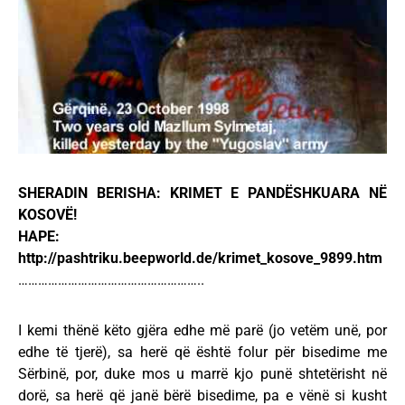
SHERADIN BERISHA: KRIMET E PANDËSHKUARA NË
KOSOVË!
HAPE:
http://pashtriku.beepworld.de/krimet_kosove_9899.htm
………………………………………………..
I kemi thënë këto gjëra edhe më parë (jo vetëm unë, por
edhe të tjerë), sa herë që është folur për bisedime me
Sërbinë, por, duke mos u marrë kjo punë shtetërisht në
dorë, sa herë që janë bërë bisedime, pa e vënë si kusht