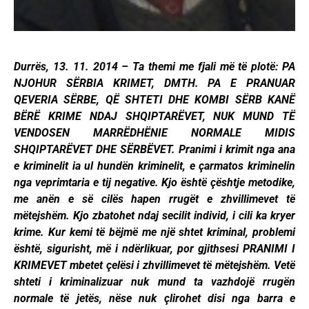
Durrës, 13. 11. 2014 – Ta themi me fjali më të plotë: PA
NJOHUR SËRBIA KRIMET, DMTH. PA E PRANUAR
QEVERIA SËRBE, QË SHTETI DHE KOMBI SËRB KANË
BËRË KRIME NDAJ SHQIPTARËVET, NUK MUND TË
VENDOSEN MARRËDHËNIE NORMALE MIDIS
SHQIPTARËVET DHE SËRBËVET. Pranimi i krimit nga ana
e kriminelit ia ul hundën kriminelit, e çarmatos kriminelin
nga veprimtaria e tij negative. Kjo është çështje metodike,
me anën e së cilës hapen rrugët e zhvillimevet të
mëtejshëm. Kjo zbatohet ndaj secilit individ, i cili ka kryer
krime.
Kur kemi të bëjmë me një shtet kriminal, problemi
është, sigurisht, më i ndërlikuar, por gjithsesi PRANIMI I
KRIMEVET mbetet çelësi i zhvillimevet të mëtejshëm. Vetë
shteti i kriminalizuar nuk mund ta vazhdojë rrugën
normale të jetës, nëse nuk çlirohet disi nga barra e