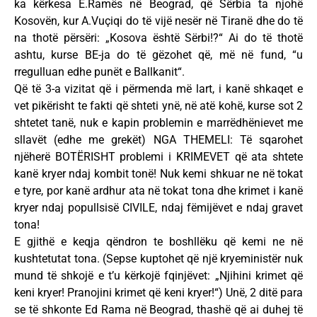
ka kërkesa E.Ramës në Beograd, që Sërbia ta njohë
Kosovën, kur A.Vuçiqi do të vijë nesër në Tiranë dhe do të
na thotë përsëri: „Kosova është Sërbi!?“ Ai do të thotë
ashtu, kurse BE-ja do të gëzohet që, më në fund, “u
rregulluan edhe punët e Ballkanit“.
Që të 3-a vizitat që i përmenda më lart, i kanë shkaqet e
vet pikërisht te fakti që shteti ynë, në atë kohë, kurse sot 2
shtetet tanë, nuk e kapin problemin e marrëdhënievet me
sllavët (edhe me grekët) NGA THEMELI: Të sqarohet
njëherë BOTËRISHT problemi i KRIMEVET që ata shtete
kanë kryer ndaj kombit tonë! Nuk kemi shkuar ne në tokat
e tyre, por kanë ardhur ata në tokat tona dhe krimet i kanë
kryer ndaj popullsisë CIVILE, ndaj fëmijëvet e ndaj gravet
tona!
E gjithë e keqja qëndron te boshllëku që kemi ne në
kushtetutat tona. (Sepse kuptohet që një kryeministër nuk
mund të shkojë e t’u kërkojë fqinjëvet: „Njihini krimet që
keni kryer! Pranojini krimet që keni kryer!“) Unë, 2 ditë para
se të shkonte Ed Rama në Beograd, thashë që ai duhej të