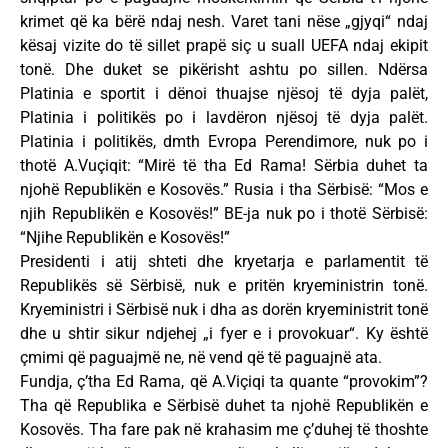
krimet që ka bërë ndaj nesh. Varet tani nëse „gjyqi“ ndaj
kësaj vizite do të sillet prapë siç u suall UEFA ndaj ekipit
tonë. Dhe duket se pikërisht ashtu po sillen. Ndërsa
Platinia e sportit i dënoi thuajse njësoj të dyja palët,
Platinia i politikës po i lavdëron njësoj të dyja palët.
Platinia i politikës, dmth Evropa Perendimore, nuk po i
thotë A.Vuçiqit: “Mirë të tha Ed Rama! Sërbia duhet ta
njohë Republikën e Kosovës.” Rusia i tha Sërbisë: “Mos e
njih Republikën e Kosovës!” BE-ja nuk po i thotë Sërbisë:
“Njihe Republikën e Kosovës!”
Presidenti i atij shteti dhe kryetarja e parlamentit të
Republikës së Sërbisë, nuk e pritën kryeministrin tonë.
Kryeministri i Sërbisë nuk i dha as dorën kryeministrit tonë
dhe u shtir sikur ndjehej „i fyer e i provokuar“. Ky është
çmimi që paguajmë ne, në vend që të paguajnë ata.
Fundja, ç’tha Ed Rama, që A.Viçiqi ta quante “provokim”?
Tha që Republika e Sërbisë duhet ta njohë Republikën e
Kosovës. Tha fare pak në krahasim me ç’duhej të thoshte