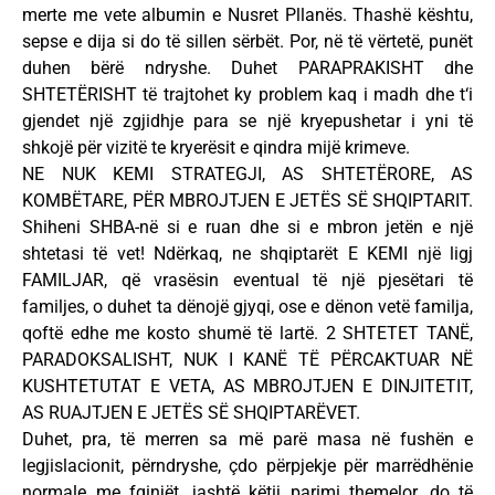
merte me vete albumin e Nusret Pllanës. Thashë kështu,
sepse e dija si do të sillen sërbët. Por, në të vërtetë, punët
duhen bërë ndryshe. Duhet PARAPRAKISHT dhe
SHTETËRISHT të trajtohet ky problem kaq i madh dhe t‘i
gjendet një zgjidhje para se një kryepushetar i yni të
shkojë për vizitë te kryerësit e qindra mijë krimeve.
NE NUK KEMI STRATEGJI, AS SHTETËRORE, AS
KOMBËTARE, PËR MBROJTJEN E JETËS SË SHQIPTARIT.
Shiheni SHBA-në si e ruan dhe si e mbron jetën e një
shtetasi të vet! Ndërkaq, ne shqiptarët E KEMI një ligj
FAMILJAR, që vrasësin eventual të një pjesëtari të
familjes, o duhet ta dënojë gjyqi, ose e dënon vetë familja,
qoftë edhe me kosto shumë të lartë. 2 SHTETET TANË,
PARADOKSALISHT, NUK I KANË TË PËRCAKTUAR NË
KUSHTETUTAT E VETA, AS MBROJTJEN E DINJITETIT,
AS RUAJTJEN E JETËS SË SHQIPTARËVET.
Duhet, pra, të merren sa më parë masa në fushën e
legjislacionit, përndryshe, çdo përpjekje për marrëdhënie
normale me fqinjët, jashtë këtij parimi themelor, do të