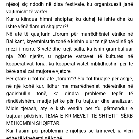
njësoj siç ndodh në disa festivale, ku organizuesit janë
vajtimisht të varfër.
Kur u këndua himni shqiptar, ku duhej të ishte dhe ku
ishte vënë flamuri shqiptar?!
Në atë të quajturin „forum për marrëdhëniet etnike në
Ballkan“, kryeministrin tonë e kishin ulur te një tavolinë që
mezi i merrte 3 vetë dhe krejt salla, ku ishin grumbulluar
nja 200 njerëz, u ngjante vatravet të kulturës në
kooperativat tona, ku kooperativistët mblidheshin për të
bërë analizat mujore e vjetore.
Për çfarë u fol në atë „forum“?! S’u fol thuajse për asgjë,
në një kohë kur, lidhur me marrëdhëniet ndëretnike në
gadishullin tonë, ka qindra probleme tepër të
rëndësishëm, madje jetikë për t’u trajtuar dhe analizuar.
Midis tjerash, aty e kish vendin për t’u përmendur e
trajtuar pikërisht TEMA E KRIMEVET TË SHTETIT SËRB
MBI KOMBIN SHQIPTAR.
Kur flasim për problemin e njohjes së krimevet, ia vlen
edhe të kthehemi në kohë.