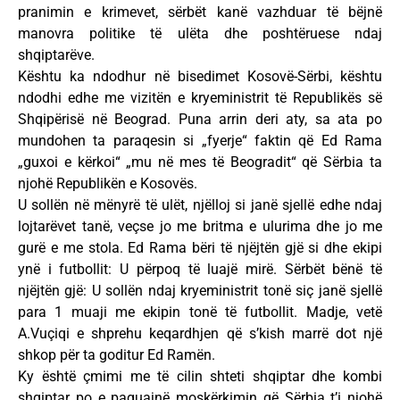
pranimin e krimevet, sërbët kanë vazhduar të bëjnë
manovra politike të ulëta dhe poshtëruese ndaj
shqiptarëve.
Kështu ka ndodhur në bisedimet Kosovë-Sërbi, kështu
ndodhi edhe me vizitën e kryeministrit të Republikës së
Shqipërisë në Beograd. Puna arrin deri aty, sa ata po
mundohen ta paraqesin si „fyerje“ faktin që Ed Rama
„guxoi e kërkoi“ „mu në mes të Beogradit“ që Sërbia ta
njohë Republikën e Kosovës.
U sollën në mënyrë të ulët, njëlloj si janë sjellë edhe ndaj
lojtarëvet tanë, veçse jo me britma e ulurima dhe jo me
gurë e me stola. Ed Rama bëri të njëjtën gjë si dhe ekipi
ynë i futbollit: U përpoq të luajë mirë. Sërbët bënë të
njëjtën gjë: U sollën ndaj kryeministrit tonë siç janë sjellë
para 1 muaji me ekipin tonë të futbollit. Madje, vetë
A.Vuçiqi e shprehu keqardhjen që s’kish marrë dot një
shkop për ta goditur Ed Ramën.
Ky është çmimi me të cilin shteti shqiptar dhe kombi
shqiptar po e paguajnë moskërkimin që Sërbia t’i njohë