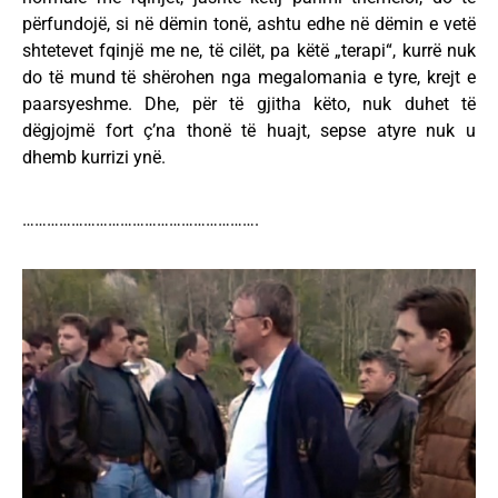
përfundojë, si në dëmin tonë, ashtu edhe në dëmin e vetë
shtetevet fqinjë me ne, të cilët, pa këtë „terapi“, kurrë nuk
do të mund të shërohen nga megalomania e tyre, krejt e
paarsyeshme. Dhe, për të gjitha këto, nuk duhet të
dëgjojmë fort ç’na thonë të huajt, sepse atyre nuk u
dhemb kurrizi ynë.
………………………………………………….