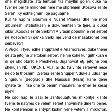
dhe, megjithatë, ata tentuan t’ia mbyllin gojën, duke na
fyer ne për të miliontën herë me shprehjen „Kosova është
Sërbi“. Ky është çmimi që paguajmë!
Kur të hapim albumin e Nusret Pllanës dhe një mori
albumesh, statistikash e dokumentesh të tjerë, a duket
sikur „Kosova është Sërbi“?! A vrasin popullin e vet sërbët
në Kosovë?! Si qenka Sërbi një vend që masakrohet prej
sërbëvet?!
A.Vuçiqi i fyeu edhe shqiptarët e Anamoravës, duke thënë
që ata jetojnë „në tokën sërbe“, në një kohë kur gjithkush e
di që shqiptarët e Preshevës, Bujanovcit etj. jetojnë prej
shekujsh NË TOKËN E VET. Si do t’u vinte sërbëvet nëse
ne do të thoshim: „Sërbia është Shqipëri“, duke aluduar që
Singiduni (Beogradi) dhe Naissusi (Nishi) kanë qenë
qytete të Ilirisë dhe të bënim masakra në emër të kësaj
idje?!
Në çdo hap të asaj të ashtuquajturës mikpritje kishte
fyerje, të natyrës që vetëm sërbët shovinistë dinë t’i bëjnë.
Në konferencën e shtypit kishin vënë vetëm 1 mikrofon,