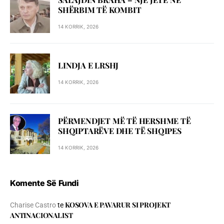
SHЁRBIM TЁ KOMBIT
14 KORRIK, 2026
LINDJA E LRSHJ
14 KORRIK, 2026
PËRMENDJET MË TË HERSHME TË
SHQIPTARËVE DHE TË SHQIPES
14 KORRIK, 2026
Komente Së Fundi
KOSOVA E PAVARUR SI PROJEKT
Charise Castro
te
ANTINACIONALIST