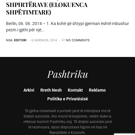
SHPIRTËRAVE (ELOKUENCA
SHPËTIMTARE)
Berlin, 06. 06. 2014 – 1. Ka kohë që shtypi gjerman është mbushur
pezm i gjithi për një…
NGA
EDITORI
6 QERSHOR, 2014
NO COMMENTS
Pashtriku
Arkivi
Rreth Nesh
Kontakt
Reklamo
Politika e Privatësisë
Të gjitha materialet e portalit janë të mbrojtura me të
drejtat autoriale. Ato mund të kopjohen, vetëm duke iu
referuar burimit Pashtriku.org. Të drejtat autoriale janë
të rezervuara, sipas dispozitave ligjore në fuqi në
Republikën e Kosovës.