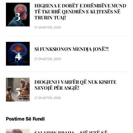
HIGJIENA E DOBËT E DHËMBËVE MUND
TË TKURRË QENDRËN E KUJTESËS NË
TRURIN TUAJ!
21 DHJETOR, 2025
SI FUNKSIONON MENDJA JONË?!
21 DHJETOR, 2025
DIOGJENI I VARFËR QË NUK KISHTE
NEVOJË PËR ASGJË!
21 DHJETOR, 2025
Postime Së Fundi
SALAJDIN BRAHA – NJЁ JETЁ NЁ