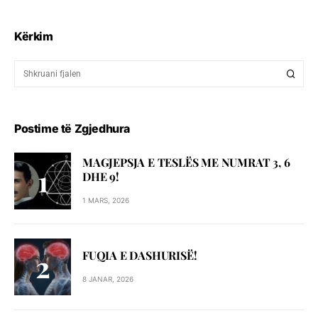
Kërkim
Postime të Zgjedhura
MAGJEPSJA E TESLËS ME NUMRAT 3, 6
DHE 9!
1 MARS, 2026
FUQIA E DASHURISË!
8 JANAR, 2026