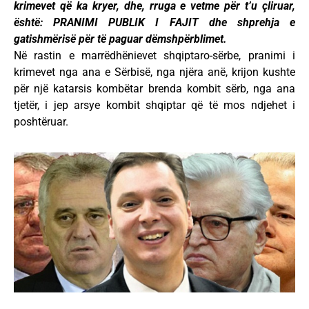
krimevet që ka kryer, dhe, rruga e vetme për t’u çliruar,
është: PRANIMI PUBLIK I FAJIT dhe shprehja e
gatishmërisë për të paguar dëmshpërblimet.
Në rastin e marrëdhënievet shqiptaro-sërbe, pranimi i
krimevet nga ana e Sërbisë, nga njëra anë, krijon kushte
për një katarsis kombëtar brenda kombit sërb, nga ana
tjetër, i jep arsye kombit shqiptar që të mos ndjehet i
poshtëruar.