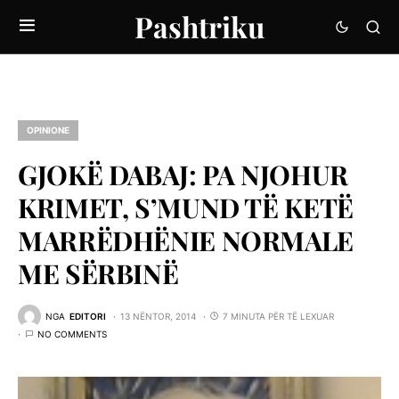
Pashtriku
OPINIONE
GJOKË DABAJ: PA NJOHUR
KRIMET, S’MUND TË KETË
MARRËDHËNIE NORMALE
ME SËRBINË
NGA
EDITORI
13 NËNTOR, 2014
7 MINUTA PËR TË LEXUAR
NO COMMENTS