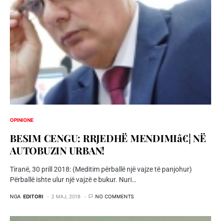
OPINIONE
BESIM CENGU: RRJEDHË MENDIMIâ€¦ NË
AUTOBUZIN URBAN!
Tiranë, 30 prill 2018: (Meditim përballë një vajze të panjohur)
Përballë ishte ulur një vajzë e bukur. Nuri…
NGA
EDITORI
2 MAJ, 2018
NO COMMENTS