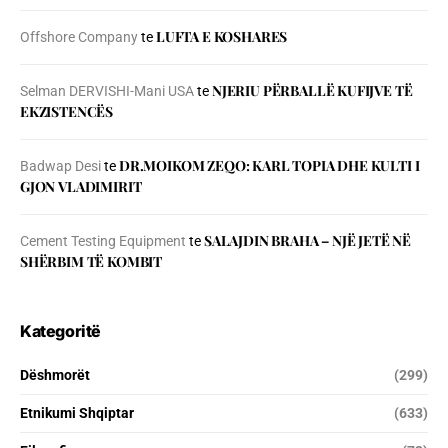
LUFTA E KOSHARES
Offshore Company
te
NJERIU PЁRBALLЁ KUFIJVE TЁ
Selman DERVISHI-Mani USA
te
EKZISTENCЁS
DR.MOIKOM ZEQO: KARL TOPIA DHE KULTI I
Badwap Desi
te
GJON VLADIMIRIT
SALAJDIN BRAHA – NJЁ JETЁ NЁ
Cement Testing Equipment
te
SHЁRBIM TЁ KOMBIT
Kategoritë
Dëshmorët
(299)
Etnikumi Shqiptar
(633)