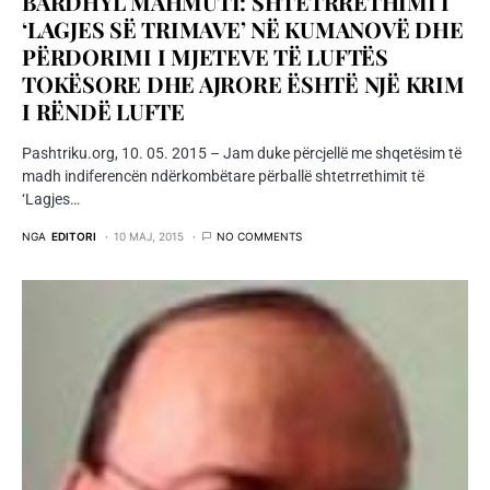
BARDHYL MAHMUTI: SHTETRRETHIMI I
‘LAGJES SË TRIMAVE’ NË KUMANOVË DHE
PËRDORIMI I MJETEVE TË LUFTËS
TOKËSORE DHE AJRORE ËSHTË NJË KRIM
I RËNDË LUFTE
Pashtriku.org, 10. 05. 2015 – Jam duke përcjellë me shqetësim të
madh indiferencën ndërkombëtare përballë shtetrrethimit të
‘Lagjes…
NGA
EDITORI
10 MAJ, 2015
NO COMMENTS