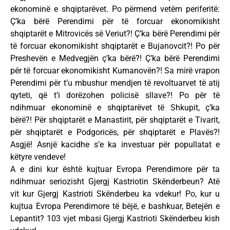
ekonominë e shqiptarëvet. Po përmend vetëm periferitë:
Ç’ka bërë Perendimi për të forcuar ekonomikisht
shqiptarët e Mitrovicës së Veriut?! Ç’ka bërë Perendimi për
të forcuar ekonomikisht shqiptarët e Bujanovcit?! Po për
Preshevën e Medvegjën ç’ka bërë?! Ç’ka bërë Perendimi
për të forcuar ekonomikisht Kumanovën?! Sa mirë vrapon
Perendimi për t’u mbushur mendjen të revoltuarvet të atij
qyteti, që t’i dorëzohen policisë sllave?! Po për të
ndihmuar ekonominë e shqiptarëvet të Shkupit, ç’ka
bërë?! Për shqiptarët e Manastirit, për shqiptarët e Tivarit,
për shqiptarët e Podgoricës, për shqiptarët e Plavës?!
Asgjë! Asnjë kacidhe s’e ka investuar për popullatat e
këtyre vendeve!
A e dini kur është kujtuar Evropa Perendimore për ta
ndihmuar seriozisht Gjergj Kastriotin Skënderbeun? Atë
vit kur Gjergj Kastrioti Skënderbeu ka vdekur! Po, kur u
kujtua Evropa Perendimore të bëjë, e bashkuar, Betejën e
Lepantit? 103 vjet mbasi Gjergj Kastrioti Skënderbeu kish