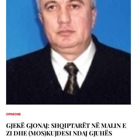
OPINIONE
GJEKË GJONAJ: SHQIPTARËT NË MALIN E
ZI DHE (MOS)KUJDESI NDAJ GJUHËS