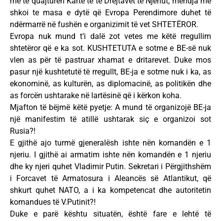
me të quajturën Kartë të të Drejtavet të Njeriut, mendja më
shkoi te masa e dytë që Evropa Perendimore duhet të
ndërmarrë në fushën e organizimit të vet SHTETËROR.
Evropa nuk mund t’i dalë zot vetes me këtë rregullim
shtetëror që e ka sot. KUSHTETUTA e sotme e BE-së nuk
vlen as për të pastruar xhamat e dritarevet. Duke mos
pasur një kushtetutë të rregullt, BE-ja e sotme nuk i ka, as
ekonominë, as kulturën, as diplomacinë, as politikën dhe
as forcën ushtarake në lartësinë që i kërkon koha.
Mjafton të bëjmë këtë pyetje: A mund të organizojë BE-ja
një manifestim të atillë ushtarak siç e organizoi sot
Rusia?!
E gjithë ajo turmë gjeneralësh ishte nën komandën e 1
njeriu. I gjithë ai armatim ishte nën komandën e 1 njeriu
dhe ky njeri quhet Vladimir Putin. Sekretari i Përgjithshëm
i Forcavet të Armatosura i Aleancës së Atlantikut, që
shkurt quhet NATO, a i ka kompetencat dhe autoritetin
komandues të V.Putinit?!
Duke e parë kështu situatën, është fare e lehtë të