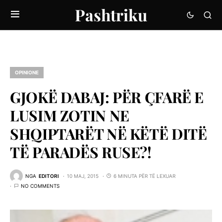
Pashtriku
OPINIONE
GJOKË DABAJ: PËR ÇFARË E
LUSIM ZOTIN NE
SHQIPTARËT NË KËTË DITË
TË PARADËS RUSE?!
NGA
EDITORI
10 MAJ, 2015
6 MINUTA PËR TË LEXUAR
NO COMMENTS