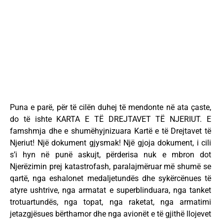
Puna e parë, për të cilën duhej të mendonte në ata çaste,
do të ishte KARTA E TË DREJTAVET TË NJERIUT. E
famshmja dhe e shumëhyjnizuara Kartë e të Drejtavet të
Njeriut! Një dokument gjysmak! Një gjoja dokument, i cili
s’i hyn në punë askujt, përderisa nuk e mbron dot
Njerëzimin prej katastrofash, paralajmëruar më shumë se
qartë, nga eshalonet medaljetundës dhe sykërcënues të
atyre ushtrive, nga armatat e superblinduara, nga tanket
trotuartundës, nga topat, nga raketat, nga armatimi
jetazgjësues bërthamor dhe nga avionët e të gjithë llojevet