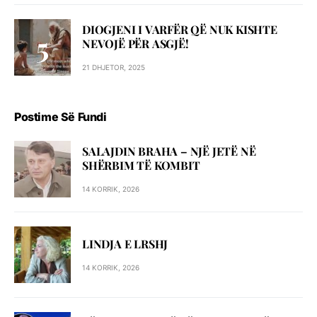
DIOGJENI I VARFËR QË NUK KISHTE
NEVOJË PËR ASGJË!
21 DHJETOR, 2025
Postime Së Fundi
SALAJDIN BRAHA – NJЁ JETЁ NЁ
SHЁRBIM TЁ KOMBIT
14 KORRIK, 2026
LINDJA E LRSHJ
14 KORRIK, 2026