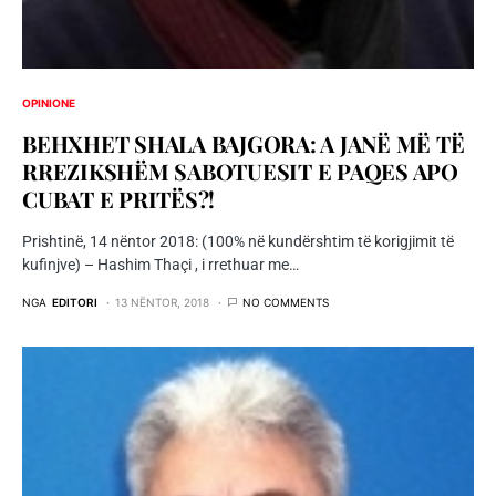
OPINIONE
BEHXHET SHALA BAJGORA: A JANË MË TË
RREZIKSHËM SABOTUESIT E PAQES APO
CUBAT E PRITËS?!
Prishtinë, 14 nëntor 2018: (100% në kundërshtim të korigjimit të
kufinjve) – Hashim Thaçi , i rrethuar me…
NGA
EDITORI
13 NËNTOR, 2018
NO COMMENTS