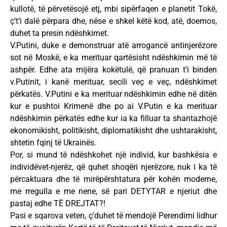
kullotë, të përvetësojë etj, mbi sipërfaqen e planetit Tokë,
ç’t’i dalë përpara dhe, nëse e shkel këtë kod, atë, doemos,
duhet ta presin ndëshkimet.
V.Putini, duke e demonstruar atë arrogancë antinjerëzore
sot në Moskë, e ka merituar qartësisht ndëshkimin më të
ashpër. Edhe ata mijëra kokëtulë, që pranuan t’i binden
v.Putinit, i kanë merituar, secili veç e veç, ndëshkimet
përkatës. V.Putini e ka merituar ndëshkimin edhe në ditën
kur e pushtoi Krimenë dhe po ai V.Putin e ka merituar
ndëshkimin përkatës edhe kur ia ka filluar ta shantazhojë
ekonomikisht, politikisht, diplomatikisht dhe ushtarakisht,
shtetin fqinj të Ukrainës.
Por, si mund të ndëshkohet një individ, kur bashkësia e
individëvet-njerëz, që quhet shoqëri njerëzore, nuk i ka të
përcaktuara dhe të mirëpërshtatura për kohën moderne,
me rregulla e me nene, së pari DETYTAR e njeriut dhe
pastaj edhe TË DREJTAT?!
Pasi e sqarova veten, ç’duhet të mendojë Perendimi lidhur