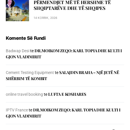
PËRMENDJET MË TË HERSHME TË
SHQIPTARËVE DHE TË SHQIPES
14 KORRIK, 2026
Komente Së Fundi
DR.MOIKOM ZEQO: KARL TOPIA DHE KULTI I
Badwap Desi
te
GJON VLADIMIRIT
SALAJDIN BRAHA – NJЁ JETЁ NЁ
Cement Testing Equipment
te
SHЁRBIM TЁ KOMBIT
LUFTA E KOSHARES
online travel booking
te
DR.MOIKOM ZEQO: KARL TOPIA DHE KULTI I
IPTV France
te
GJON VLADIMIRIT