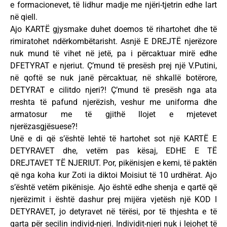
e formacionevet, të lidhur madje me njëri-tjetrin edhe lart
në qiell.
Ajo KARTË gjysmake duhet doemos të rihartohet dhe të
rimiratohet ndërkombëtarisht. Asnjë E DREJTË njerëzore
nuk mund të vihet në jetë, pa i përcaktuar mirë edhe
DFETYRAT e njeriut. Ç’mund të presësh prej një V.Putini,
në qoftë se nuk janë përcaktuar, në shkallë botërore,
DETYRAT e cilitdo njeri?! Ç’mund të presësh nga ata
rreshta të pafund njerëzish, veshur me uniforma dhe
armatosur me të gjithë llojet e mjetevet
njerëzasgjësuese?!
Unë e di që s’është lehtë të hartohet sot një KARTË E
DETYRAVET dhe, vetëm pas kësaj, EDHE E TË
DREJTAVET TË NJERIUT. Por, pikënisjen e kemi, të paktën
që nga koha kur Zoti ia diktoi Moisiut të 10 urdhërat. Ajo
s’është vetëm pikënisje. Ajo është edhe shenja e qartë që
njerëzimit i është dashur prej mijëra vjetësh një KOD I
DETYRAVET, jo detyravet në tërësi, por të thjeshta e të
qarta për secilin individ-njeri. Individit-njeri nuk i lejohet të