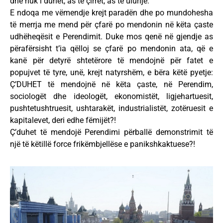
dhe nuk i duhet, as të çirret, as të ulurijë.
E ndoqa me vëmendje krejt paradën dhe po mundohesha
të merrja me mend për çfarë po mendonin në këta çaste
udhëheqësit e Perendimit. Duke mos qenë në gjendje as
përafërsisht t’ia qëlloj se çfarë po mendonin ata, që e
kanë për detyrë shtetërore të mendojnë për fatet e
popujvet të tyre, unë, krejt natyrshëm, e bëra këtë pyetje:
Ç’DUHET të mendojnë në këta çaste, në Perendim,
sociologët dhe ideologët, ekonomistët, ligjehartuesit,
pushtetushtruesit, ushtarakët, industrialistët, zotëruesit e
kapitalevet, deri edhe fëmijët?!
Ç’duhet të mendojë Perendimi përballë demonstrimit të
një të këtillë force frikëmbjellëse e panikshkaktuese?!