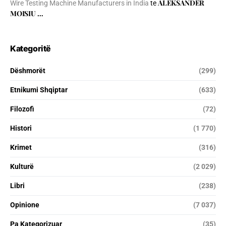
ALEKSANDËR
Wire Testing Machine Manufacturers in India
te
MOISIU …
Kategoritë
Dëshmorët
(299)
Etnikumi Shqiptar
(633)
Filozofi
(72)
Histori
(1 770)
Krimet
(316)
Kulturë
(2 029)
Libri
(238)
Opinione
(7 037)
Pa Kategorizuar
(35)