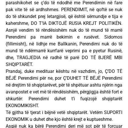
parashikohet se ç’do të ndodhë me Perendimin në fare
pak vite të së ardhshmes. PERENDIMIT, në qoftë se nuk
do të shkundet prej letargjisë, që është sëmundje e tija e
kahershme, DO T’IA DIKTOJË RUSIA KREJT POLITIKËN.
Asnjë vendim të rëndësishëm nuk do të mund të marrë
Perendimi pa marrë bekimin e rusëvet. Sidomos
(fillimisht), në lidhje me Ballkanin, Perendimi nuk do të
mund të ndërmarrë kurrfarë veprimi pa e pyetur Rusinë,
dhe, TRAGJEDIA në radhë të parë DO TË BJERË MBI
SHQIPTARËT.
Prandaj, duke medituar kështu në vazhdim, jo, Ç’DO TË
BËJË Perendimi për ne, por Ç’DUHET TË BËJË Perendimi
në drejtim të shqiptarëvet, për të shpëtuar ashtu njërin nga
avanpostet e vet më të rëndësishëm, përgjigjja është fort e
shkurtër: Perendimi duhet t’i fuqizojë shqiptarët
EKONOMIKISHT.
Të gjitha të tjerat i bëjnë vetë shqiptarët. Vetëm SUPORTI
EKONOMIK u duhet dhe kjo është krejt e kuptueshme.
Asgjë nuk ka bërë Perendimi deri më sot për të forcuar