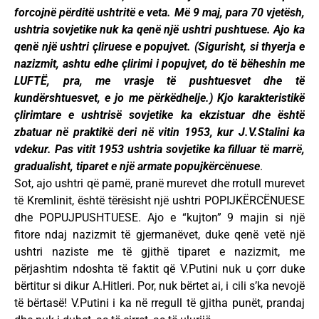
forcojnë përditë ushtritë e veta. Më 9 maj, para 70 vjetësh,
ushtria sovjetike nuk ka qenë një ushtri pushtuese. Ajo ka
qenë një ushtri çliruese e popujvet. (Sigurisht, si thyerja e
nazizmit, ashtu edhe çlirimi i popujvet, do të bëheshin me
LUFTË, pra, me vrasje të pushtuesvet dhe të
kundërshtuesvet, e jo me përkëdhelje.) Kjo karakteristikë
çlirimtare e ushtrisë sovjetike ka ekzistuar dhe është
zbatuar në praktikë deri në vitin 1953, kur J.V.Stalini ka
vdekur. Pas vitit 1953 ushtria sovjetike ka filluar të marrë,
gradualisht, tiparet e një armate popujkërcënuese
.
Sot, ajo ushtri që pamë, pranë murevet dhe rrotull murevet
të Kremlinit, është tërësisht një ushtri POPIJKËRCËNUESE
dhe POPUJPUSHTUESE. Ajo e “kujton” 9 majin si një
fitore ndaj nazizmit të gjermanëvet, duke qenë vetë një
ushtri naziste me të gjithë tiparet e nazizmit, me
përjashtim ndoshta të faktit që V.Putini nuk u çorr duke
bërtitur si dikur A.Hitleri. Por, nuk bërtet ai, i cili s’ka nevojë
të bërtasë! V.Putini i ka në rregull të gjitha punët, prandaj