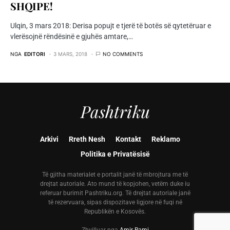
SHQIPE!
Ulqin, 3 mars 2018: Derisa popujt e tjerë të botës së qytetëruar e
vlerësojnë rëndësinë e gjuhës amtare,…
NGA
EDITORI
3 MARS, 2018
NO COMMENTS
Pashtriku
Arkivi
Rreth Nesh
Kontakt
Reklamo
Politika e Privatësisë
Të gjitha materialet e portalit janë të mbrojtura me të
drejtat autoriale. Ato mund të kopjohen, vetëm duke iu
referuar burimit Pashtriku.org. Të drejtat autoriale janë
të rezervuara, sipas dispozitave ligjore në fuqi në
Republikën e Kosovës.