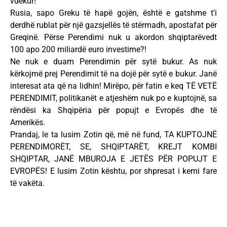
vdekur!
Rusia, sapo Greku të hapë gojën, është e gatshme t’i
derdhë rublat për një gazsjellës të stërmadh, apostafat për
Greqinë. Përse Perendimi nuk u akordon shqiptarëvedt
100 apo 200 miliardë euro investime?!
Ne nuk e duam Perendimin për sytë bukur. As nuk
kërkojmë prej Perendimit të na dojë për sytë e bukur. Janë
interesat ata që na lidhin! Mirëpo, për fatin e keq TË VETË
PERENDIMIT, politikanët e atjeshëm nuk po e kuptojnë, sa
rëndësi ka Shqipëria për popujt e Evropës dhe të
Amerikës.
Prandaj, le ta lusim Zotin që, më në fund, TA KUPTOJNË
PERENDIMORËT, SE, SHQIPTARËT, KREJT KOMBI
SHQIPTAR, JANË MBUROJA E JETËS PËR POPUJT E
EVROPËS! E lusim Zotin kështu, por shpresat i kemi fare
të vakëta.