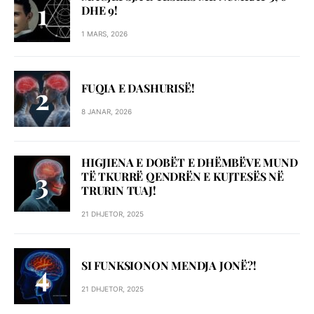
DHE 9!
1 MARS, 2026
FUQIA E DASHURISË!
8 JANAR, 2026
HIGJIENA E DOBËT E DHËMBËVE MUND
TË TKURRË QENDRËN E KUJTESËS NË
TRURIN TUAJ!
21 DHJETOR, 2025
SI FUNKSIONON MENDJA JONË?!
21 DHJETOR, 2025