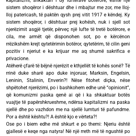
kapitalizmi, shkaktari i dy luftërave botërore, është një
sistem shoqëror i dështuar dhe i mbajtur me zor, me lloj-
lloj patericash, të paktën qysh prej vitit 1917 e këndej. Ky
sistem shoqëror, i dështuar prej kohësh, nuk i sjell sot
njerëzimit asgjë tjetër, përveç një lufte të tretë botërore, e
cila, me armët që disponohen sot, po e kërcënon
rrëzikshëm krejt qytetërimin botëror, qytetërim, të cilin geni
pozitiv i njeriut e ka krijuar me aq shumë sakrifica e
privacione.
Atëherë çfarë të bëjnë njerëzit e kthjellët të kohës sonë? Të
rrinë duke sharë apo duke injoruar, Marksin, Engelsin,
Leninin, Stalinin, Enverin?! Nëse fitohet diçka, nëse
shpëtohet njerëzimi, po i bashkohem edhe unë “opinionit”,
që komunizmi paska qenë ai që i ka shkaktuar botës
vuajtje të papërshkrueshme, ndërsa kapitalizmi na paska
sjellë dhe po vazhdon me na sjellë lumturi të pafundme.
Por a është kështu?! A është kjo e vërteta?!
Ose po i biem edhe më shkurt e po themi: Njeriu është
gjallesë e keqe nga natyra! Në një rreth më të ngushtë po