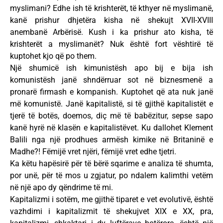
myslimani? Edhe ish të krishterët, të kthyer në myslimanë,
kanë prishur dhjetëra kisha në shekujt XVII-XVIII
anembanë Arbërisë. Kush i ka prishur ato kisha, të
krishterët a myslimanët? Nuk është fort vështirë të
kuptohet kjo që po them.
Një shumicë ish kimunistësh apo bij e bija ish
komunistësh janë shndërruar sot në biznesmenë a
pronarë firmash e kompanish. Kuptohet që ata nuk janë
më komunistë. Janë kapitalistë, si të gjithë kapitalistët e
tjerë të botës, doemos, diç më të babëzitur, sepse sapo
kanë hyrë në klasën e kapitalistëvet. Ku dallohet Klement
Balili nga një prodhues armësh kimike në Britaninë e
Madhe?! Fëmijë vret njëri, fëmijë vret edhe tjetri.
Ka këtu hapësirë për të bërë sqarime e analiza të shumta,
por unë, për të mos u zgjatur, po ndalem kalimthi vetëm
në një apo dy qëndrime të mi.
Kapitalizmi i sotëm, me gjithë tiparet e vet evolutivë, është
vazhdimi i kapitalizmit të shekujvet XIX e XX, pra,