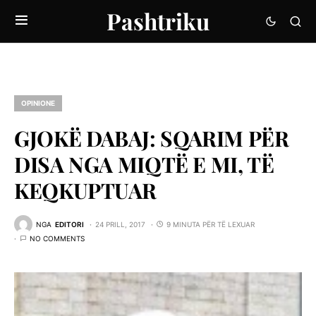
Pashtriku
OPINIONE
GJOKË DABAJ: SQARIM PËR
DISA NGA MIQTË E MI, TË
KEQKUPTUAR
NGA
EDITORI
24 PRILL, 2017
9 MINUTA PËR TË LEXUAR
NO COMMENTS