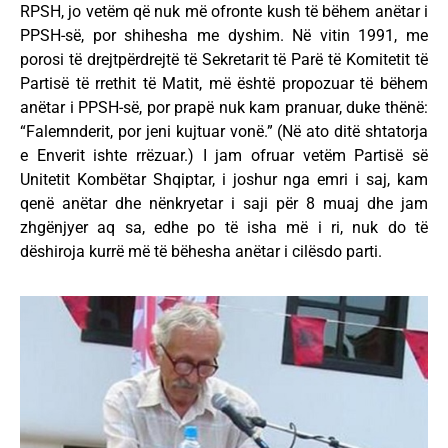
RPSH, jo vetëm që nuk më ofronte kush të bëhem anëtar i
PPSH-së, por shihesha me dyshim. Në vitin 1991, me
porosi të drejtpërdrejtë të Sekretarit të Parë të Komitetit të
Partisë të rrethit të Matit, më është propozuar të bëhem
anëtar i PPSH-së, por prapë nuk kam pranuar, duke thënë:
“Falemnderit, por jeni kujtuar vonë.” (Në ato ditë shtatorja
e Enverit ishte rrëzuar.) I jam ofruar vetëm Partisë së
Unitetit Kombëtar Shqiptar, i joshur nga emri i saj, kam
qenë anëtar dhe nënkryetar i saji për 8 muaj dhe jam
zhgënjyer aq sa, edhe po të isha më i ri, nuk do të
dëshiroja kurrë më të bëhesha anëtar i cilësdo parti.