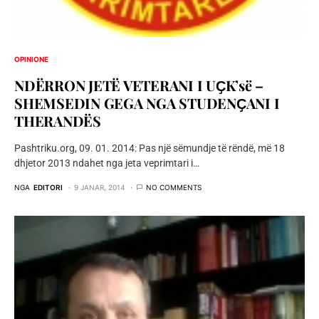
OPINIONE
NDËRRON JETË VETERANI I UҪK’së –
SHEMSEDIN GEGA NGA STUDENҪANI I
THERANDËS
Pashtriku.org, 09. 01. 2014: Pas një sëmundje të rëndë, më 18
dhjetor 2013 ndahet nga jeta veprimtari i…
NGA
EDITORI
9 JANAR, 2014
NO COMMENTS