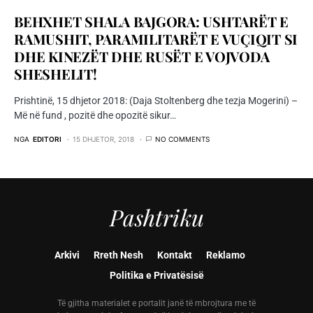
BEHXHET SHALA BAJGORA: USHTARËT E
RAMUSHIT, PARAMILITARËT E VUÇIQIT SI
DHE KINEZËT DHE RUSËT E VOJVODA
SHESHELIT!
Prishtinë, 15 dhjetor 2018: (Daja Stoltenberg dhe tezja Mogerini) –
Më në fund , pozitë dhe opozitë sikur…
NGA
EDITORI
15 DHJETOR, 2018
NO COMMENTS
Pashtriku
Arkivi
Rreth Nesh
Kontakt
Reklamo
Politika e Privatësisë
Të gjitha materialet e portalit janë të mbrojtura me të