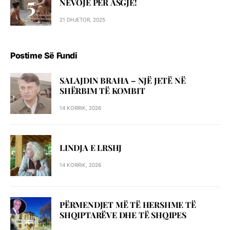
NEVOJË PËR ASGJË!
21 DHJETOR, 2025
Postime Së Fundi
SALAJDIN BRAHA – NJЁ JETЁ NЁ
SHЁRBIM TЁ KOMBIT
14 KORRIK, 2026
LINDJA E LRSHJ
14 KORRIK, 2026
PËRMENDJET MË TË HERSHME TË
SHQIPTARËVE DHE TË SHQIPES