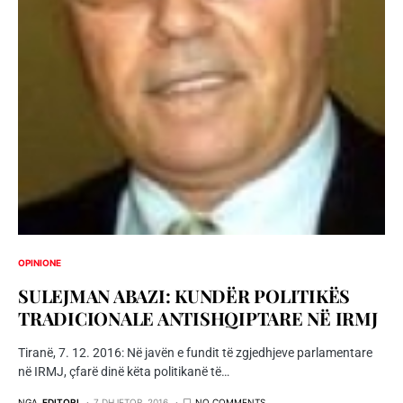
OPINIONE
SULEJMAN ABAZI: KUNDËR POLITIKËS
TRADICIONALE ANTISHQIPTARE NË IRMJ
Tiranë, 7. 12. 2016: Në javën e fundit të zgjedhjeve parlamentare
në IRMJ, çfarë dinë këta politikanë të…
NGA
EDITORI
7 DHJETOR, 2016
NO COMMENTS