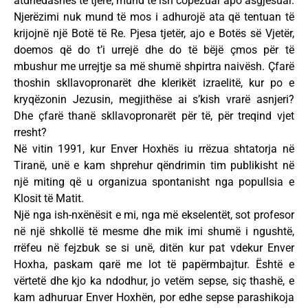
atdhedashës të tjerë, mund të ish copëzuar apo asgjësuar.
Njerëzimi nuk mund të mos i adhurojë ata që tentuan të
krijojnë një Botë të Re. Pjesa tjetër, ajo e Botës së Vjetër,
doemos që do t’i urrejë dhe do të bëjë çmos për të
mbushur me urrejtje sa më shumë shpirtra naivësh. Çfarë
thoshin skllavopronarët dhe klerikët izraelitë, kur po e
kryqëzonin Jezusin, megjithëse ai s’kish vrarë asnjeri?
Dhe çfarë thanë skllavopronarët për të, për treqind vjet
rresht?
Në vitin 1991, kur Enver Hoxhës iu rrëzua shtatorja në
Tiranë, unë e kam shprehur qëndrimin tim publikisht në
një miting që u organizua spontanisht nga popullsia e
Klosit të Matit.
Një nga ish-nxënësit e mi, nga më ekselentët, sot profesor
në një shkollë të mesme dhe mik imi shumë i ngushtë,
rrëfeu në fejzbuk se si unë, ditën kur pat vdekur Enver
Hoxha, paskam qarë me lot të papërmbajtur. Është e
vërtetë dhe kjo ka ndodhur, jo vetëm sepse, siç thashë, e
kam adhuruar Enver Hoxhën, por edhe sepse parashikoja