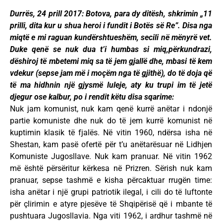
Durrës, 24 prill 2017: Botova, para dy ditësh, shkrimin „11
prilli, dita kur u shua heroi i fundit i Botës së Re”. Disa nga
miqtë e mi raguan kundërshtueshëm, secili në mënyrë vet.
Duke qenë se nuk dua t’i humbas si miq,përkundrazi,
dëshiroj të mbetemi miq sa të jem gjallë dhe, mbasi të kem
vdekur (sepse jam më i moçëm nga të gjithë), do të doja që
të ma hidhnin një gjysmë luleje, aty ku trupi im të jetë
djegur ose kalbur, po i rendit këtu disa sqarime:
Nuk jam komunist, nuk kam qenë kurrë anëtar i ndonjë
partie komuniste dhe nuk do të jem kurrë komunist në
kuptimin klasik të fjalës. Në vitin 1960, ndërsa isha në
Shestan, kam pasë ofertë për t’u anëtarësuar në Lidhjen
Komuniste Jugosllave. Nuk kam pranuar. Në vitin 1962
më është përsëritur kërkesa në Prizren. Sërish nuk kam
pranuar, sepse tashmë e kisha përcaktuar rrugën time:
isha anëtar i një grupi patriotik ilegal, i cili do të luftonte
për çlirimin e atyre pjesëve të Shqipërisë që i mbante të
pushtuara Jugosllavia. Nga viti 1962, i ardhur tashmë në