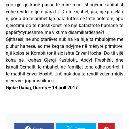
çdo gjë që kanë pasur të mirë rendi shoqëror kapitalist
edhe rendet e tjerë para tij. Do të krijohet, pra, një projekt i
ri, por a do të arrihet kjo para luftës së tretë botërore, apo
njerëzimi do të ndëshkohet me një katastrofë humane të
papërfytyrueshme, me viktima disamiliardëshe?!
Gjithsesi, ne shqiptarëvet nuk na ka hije ta mbulojmë me
pluhur harrese, aq më keq ta ndyjmë në mënyrë primitive,
një kolos të Kombit tonë siç ishte Enver Hoxha. Do të vijë
koha që, krahas Gjergj Kastriotit, Abdyl Frashërit dhe
Ismail Qemalit, të mbahet, në familjet tona edhe portreti i
të madhit Enver Hoxhë. Unë nuk dua ta rendit veten midis
njerëzvet joparashikues.
Gjokë Dabaj, Durrës – 14 prill 2017