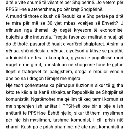
ditë e vite shumë të vështirë për Shqipërinë. Jo vetëm për
RPSSH-në e atëhershme, po për krejt Shqipërinë.
A mund të thotë dikush që Republika e Shqipërisë pa ditë
të mira për më se 30 vjet mbas vdekjes së Enverit? U
rrënuan nga themeli dy degët kryesore të ekonomisë,
bujqësia dhe industria. Tregtia favorizoi mallrat e huaj, që
do të thotë, pasuroi të huajt e varfëroi shqiptarët. Arsimi u
rrënua, shëndetësia u rrënua, gjyqësori u kthye së prapthi,
administrta e tëra u korruptua, gjysma e popullsisë mori
rrugët e mërgimit, u instaluan në shoqërinë tonë të gjithë
llojet e trafiqevet të paligjshëm, droga e mbuloi vendin
dhe po na i drogon fëmijët me mijëra.
Një teori çorientuese ka përhapur iluzionin sikur të gjitha
këto të këqia ia kanë shkaktuar Republikës së Shqipërisë
komunistët. Ngatërrohet me qëllim të keq termi komunist
me shprehjen ish anëtar i PPSH-së ose bir a bijë e ish
anëtarit të PPSH-së. Është njëlloj sikur të themi mysliman
për një ish-mysliman, tashmë komunist, i cili prish një
xhami. Kush po e prish xhaminë, në atë rast, komunisti a