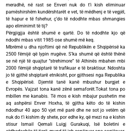
meradhë, në rast se Enveri nuk do t’i kish eliminuar
pamëshirshëm kundërshtarët e vet, të mëdhenj e të vegjël,
të hapur e të fshehur, ç’do të ndodhte mbas shmangies
apo eliminimit të tij?
Përgjigjja është shumë e qartë. Do të ndodhte kjo që
ndodhi mbas vitit 1985 ose shumë më keq.
Mbrëmë u dha njoftimi që në Republikën e Shqipërisë ka
2500 fëmijë që lypin rrugëve. S’ka shumë që është thënë
se në një të quajtur “strehimore” të Athinës mbahen mbi
2000 fëmijë shqiptarë të trafikuar e të braktisur. Ndoshta
jo të gjithë shqiptarë etnikisht, por gjithsesi nga Republika
e Shqipërisë. Djemtë tanë kanë mbushur burgjet e
Evropës. Vajzat tona kanë zënë semaforët.Tokat tona po
mbillen me kanabis. Të mos e kish mbajur pushetin me
aq ashpërsi Enver Hoxha, të gjitha këto do të kishin
ndodhur 40 apo 50 vjet më parë dhe ne sot jo vetëm që
nuk do t’i kishim dy shete, por edhe ky, që mezi na e kishin
stisur Ismail Qemali Luigj Gurakuqi, Isë boletini e