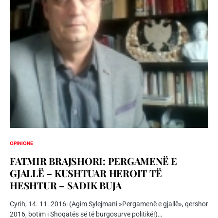
OPINIONE
FATMIR BRAJSHORI: PERGAMENË E
GJALLË – KUSHTUAR HEROIT TË
HESHTUR – SADIK BUJA
Cyrih, 14. 11. 2016: (Agim Sylejmani »Pergamenë e gjallë», qershor
2016, botim i Shoqatës së të burgosurve politikë!)…