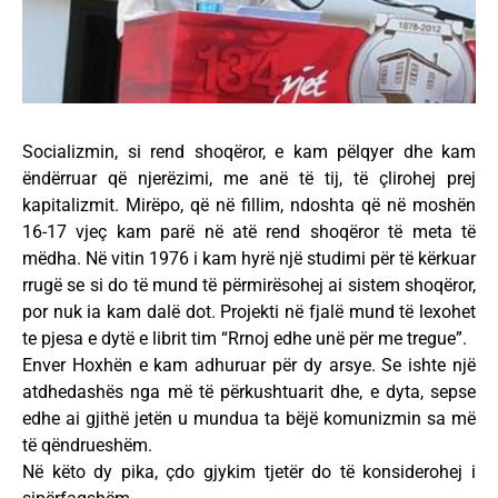
Socializmin, si rend shoqëror, e kam pëlqyer dhe kam
ëndërruar që njerëzimi, me anë të tij, të çlirohej prej
kapitalizmit. Mirëpo, që në fillim, ndoshta që në moshën
16-17 vjeç kam parë në atë rend shoqëror të meta të
mëdha. Në vitin 1976 i kam hyrë një studimi për të kërkuar
rrugë se si do të mund të përmirësohej ai sistem shoqëror,
por nuk ia kam dalë dot. Projekti në fjalë mund të lexohet
te pjesa e dytë e librit tim “Rrnoj edhe unë për me tregue”.
Enver Hoxhën e kam adhuruar për dy arsye. Se ishte një
atdhedashës nga më të përkushtuarit dhe, e dyta, sepse
edhe ai gjithë jetën u mundua ta bëjë komunizmin sa më
të qëndrueshëm.
Në këto dy pika, çdo gjykim tjetër do të konsiderohej i