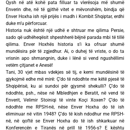
Qysh në atë kohë pata filluar ta vlerësoja më shumë
Enverin dhe, në të gjithë vitet e mëvonshëm, bindja që
Enver Hoxha ish një prijës i madh i Kombit Shqiptar, erdhi
duke m’u përforcuar.
Historia nuk është një udhë e shtruar me qilima Persie,
sado që udhëheqësit shpeshherë bëjnë parada mbi të tillë
qilima. Enver Hoxhës historia s’i ka ofruar shumë
mundësira për të zgjedhur. Ai, o duhej të vriste, o do ta
vrisnin apo shmangnin, duke i lënë si vend ngushëllimi
vetëm çitjanet e Anesë!
Tani, 30 vjet mbas vdekjes së tij, e kemi mundësinë të
gjykojmë edhe më mirë: Ç’do të ndodhte me këtë pjesë të
Shqipërisë, ku ai sundoi për gjysmë shekulli? Ç’do të
ndodhte, psh., nëse në Mbledhjen e Beratit, në vend të
Enverit, Velimir Stoiniqi të vinte Koçi Xoxen? Ç’do të
ndodhte me RPSH-në, nëse Enver Hoxha do të ish
eliminuar në vitin 1948? Ç’do të kish ndodhur me RPSH-
në, në qoftë se Enver Hoxha do të ish shkarkuar në
Konferencën e Tiranës në prill të 1956-s? E kështu