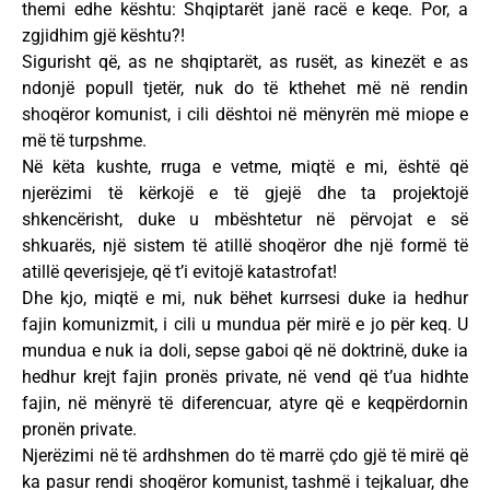
themi edhe kështu: Shqiptarët janë racë e keqe. Por, a
zgjidhim gjë kështu?!
Sigurisht që, as ne shqiptarët, as rusët, as kinezët e as
ndonjë popull tjetër, nuk do të kthehet më në rendin
shoqëror komunist, i cili dështoi në mënyrën më miope e
më të turpshme.
Në këta kushte, rruga e vetme, miqtë e mi, është që
njerëzimi të kërkojë e të gjejë dhe ta projektojë
shkencërisht, duke u mbështetur në përvojat e së
shkuarës, një sistem të atillë shoqëror dhe një formë të
atillë qeverisjeje, që t’i evitojë katastrofat!
Dhe kjo, miqtë e mi, nuk bëhet kurrsesi duke ia hedhur
fajin komunizmit, i cili u mundua për mirë e jo për keq. U
mundua e nuk ia doli, sepse gaboi që në doktrinë, duke ia
hedhur krejt fajin pronës private, në vend që t’ua hidhte
fajin, në mënyrë të diferencuar, atyre që e keqpërdornin
pronën private.
Njerëzimi në të ardhshmen do të marrë çdo gjë të mirë që
ka pasur rendi shoqëror komunist, tashmë i tejkaluar, dhe