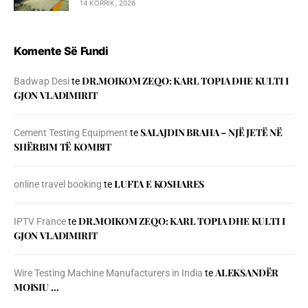
14 KORRIK, 2026
Komente Së Fundi
DR.MOIKOM ZEQO: KARL TOPIA DHE KULTI I
Badwap Desi
te
GJON VLADIMIRIT
SALAJDIN BRAHA – NJЁ JETЁ NЁ
Cement Testing Equipment
te
SHЁRBIM TЁ KOMBIT
LUFTA E KOSHARES
online travel booking
te
DR.MOIKOM ZEQO: KARL TOPIA DHE KULTI I
IPTV France
te
GJON VLADIMIRIT
ALEKSANDËR
Wire Testing Machine Manufacturers in India
te
MOISIU …