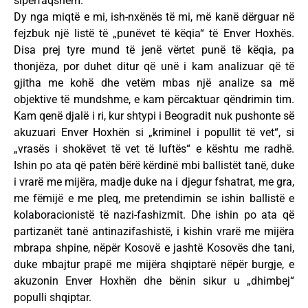
sipërfaqshëm.
Dy nga miqtë e mi, ish-nxënës të mi, më kanë dërguar në
fejzbuk një listë të „punëvet të këqia“ të Enver Hoxhës.
Disa prej tyre mund të jenë vërtet punë të këqia, pa
thonjëza, por duhet ditur që unë i kam analizuar që të
gjitha me kohë dhe vetëm mbas një analize sa më
objektive të mundshme, e kam përcaktuar qëndrimin tim.
Kam qenë djalë i ri, kur shtypi i Beogradit nuk pushonte së
akuzuari Enver Hoxhën si „kriminel i popullit të vet“, si
„vrasës i shokëvet të vet të luftës“ e kështu me radhë.
Ishin po ata që patën bërë kërdinë mbi ballistët tanë, duke
i vrarë me mijëra, madje duke na i djegur fshatrat, me gra,
me fëmijë e me pleq, me pretendimin se ishin ballistë e
kolaboracionistë të nazi-fashizmit. Dhe ishin po ata që
partizanët tanë antinazifashistë, i kishin vrarë me mijëra
mbrapa shpine, nëpër Kosovë e jashtë Kosovës dhe tani,
duke mbajtur prapë me mijëra shqiptarë nëpër burgje, e
akuzonin Enver Hoxhën dhe bënin sikur u „dhimbej“
populli shqiptar.