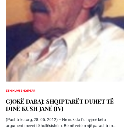
ETNIKUMI SHQIPTAR
GJOKË DABAJ: SHQIPTARËT DUHET TË
DINË KUSH JANË (IV)
(Pashtriku.org, 28. 05. 2012) – Ne nuk do t’u hyjmë këtu
argumentimevet të hollësishëm. Bëmë vetëm një parashtrim…