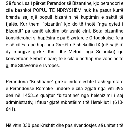
Së fundi, sa i përket Perandorisë Bizantine, kjo perandori e
cila bashkoi POPUJ TË NDRYSHËM nuk ka pasur kurrë
brenda saj një popull bizantin në kuptimin e saktë të
fjalës. Kur themi “bizantin” kjo do të thotë “nga qyteti i
Bizantit” pa asnjë aludim për asnjë etni. Bota bizantine
konsiderohej si hapësira e parë zyrtare e Ortodoksisë, feja
e së cilës u përhap nga Grekët në shekullin IX (në sajë të
dy murgjve grekë: Kiril dhe Metodi nga Selaniku) që
konvertuan Serbët e parë, fe e cila u përhap më vonë në të
gjithë Sllavërinë e Evropës.
Perandoria “Krishtiane” greko-lindore është trashëgimtare
e Perandorisë Romake Lindore e cila zgjati nga viti 395
deri në 1453…e quajtur “bizantine” nga helenizimi i saj
administrativ, i fituar gjatë mbretërimit të Herakliut I (610-
641).
Në vitin 330 pas Krishtit dhe pas rivendosjes së unitetit të