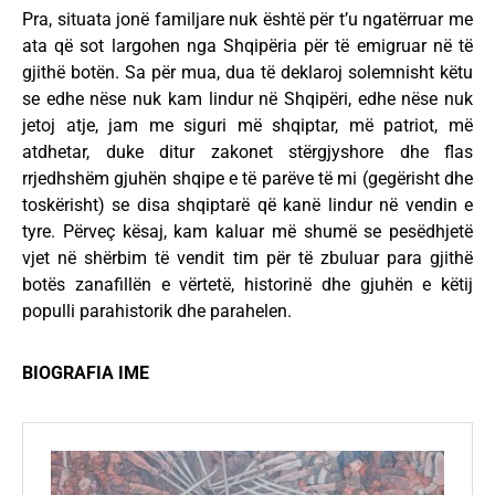
Pra, situata jonë familjare nuk është për t’u ngatërruar me
ata që sot largohen nga Shqipëria për të emigruar në të
gjithë botën. Sa për mua, dua të deklaroj solemnisht këtu
se edhe nëse nuk kam lindur në Shqipëri, edhe nëse nuk
jetoj atje, jam me siguri më shqiptar, më patriot, më
atdhetar, duke ditur zakonet stërgjyshore dhe flas
rrjedhshëm gjuhën shqipe e të parëve të mi (gegërisht dhe
toskërisht) se disa shqiptarë që kanë lindur në vendin e
tyre. Përveç kësaj, kam kaluar më shumë se pesëdhjetë
vjet në shërbim të vendit tim për të zbuluar para gjithë
botës zanafillën e vërtetë, historinë dhe gjuhën e këtij
populli parahistorik dhe parahelen.
BIOGRAFIA IME