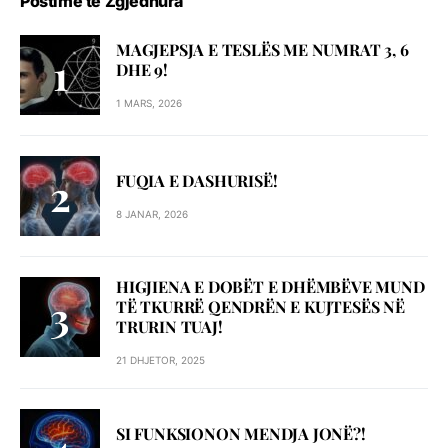
Postime të Zgjedhura
MAGJEPSJA E TESLËS ME NUMRAT 3, 6
DHE 9!
1 MARS, 2026
FUQIA E DASHURISË!
8 JANAR, 2026
HIGJIENA E DOBËT E DHËMBËVE MUND
TË TKURRË QENDRËN E KUJTESËS NË
TRURIN TUAJ!
21 DHJETOR, 2025
SI FUNKSIONON MENDJA JONË?!