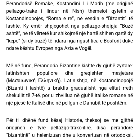
Perandorisë Romake, Kostandini I i Madh (me origjinë
pellazgo-trake i lindur në Nish) themeloi qytetin e
Kostandinopojës, “Roma e re”, në vendin e “Bizantit” të
lashtë. Ky emër shpjegohet nga pellazgo-shqipja “Buzë
ashtë”, në të vërtetë kur shikojmë një hartë shihen qartë dy
“kepe” (si dy buzë) të ndara nga ngushtica e Bosforit duke
ndarë kështu Evropën nga Azia e Vogël.
Më në fund, Perandoria Bizantine kishte dy gjuhë zyrtare:
latinishten popullore dhe greqishten mesjetare
(Μεσαιωνική Ελληνική). Latinishtja, në Kostandinopojë
(Bizanti i lashtë) u braktis gradualisht nga elitat rreth
shekullit të 7-të, por u zhvillua në gjuhë italike romane në
një pjesë të Italisë dhe në pellgun e Danubit të poshtëm.
Për t’i dhënë fund kësaj Historie, theksoj se me gjithë
origjinën e tyre pellazgo-trako-ilire, disa perandorë
“bizantinë” u helenizuan dhe u konvertuan në ortodoksi.