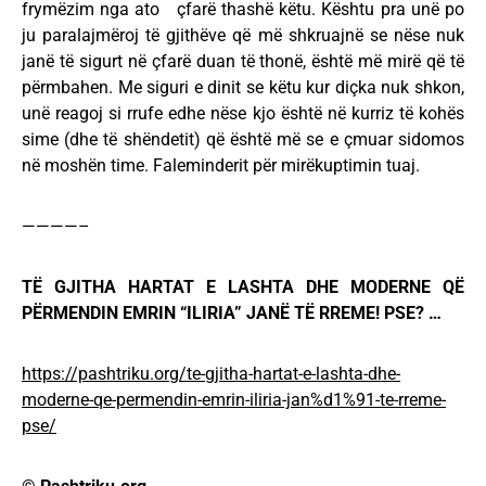
frymëzim nga ato çfarë thashë këtu. Kështu pra unë po
ju paralajmëroj të gjithëve që më shkruajnë se nëse nuk
janë të sigurt në çfarë duan të thonë, është më mirë që të
përmbahen. Me siguri e dinit se këtu kur diçka nuk shkon,
unë reagoj si rrufe edhe nëse kjo është në kurriz të kohës
sime (dhe të shëndetit) që është më se e çmuar sidomos
në moshën time. Faleminderit për mirëkuptimin tuaj.
————–
TË GJITHA HARTAT E LASHTA DHE MODERNE QË
PËRMENDIN EMRIN “ILIRIA” JANЁ TË RREME! PSE? …
https://pashtriku.org/te-gjitha-hartat-e-lashta-dhe-
moderne-qe-permendin-emrin-iliria-jan%d1%91-te-rreme-
pse/