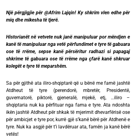
Një përgjigjie për @Afrim Lajqin! Ky shkrim vlen edhe për
miq dhe mikesha të tjerë.
Historianët në vetvete nuk janë manipuluar por mëndjen e
kanë të manipuluar nga vetë përfundimet e tyre të gabuara
ose të rrëme, sepse kanë përsëritur radhazi si papagaj
shkrime të gabuara ose të rrëme nga çfarë kanë shkruar
kolegët e tyre të meparshëm.
Sa për gjithë ata iliro-shqiptarë që u bënë me famë jashtë
Atdheut të tyre (perendorë, mbretër, Presidentë,
guvernatorë, piktorë, gjeneralë, mjekë, etj, …iliro –
shqiptaria nuk ka përfituar nga fama e tyre. Ata ndoshta
ikën jashtë Atdheut për shkak të mjerimit dhevarfërisë ose
për ambicjet e tyre por, kurrë gjë s’kanë bërë për Atdhenë e
tyre. Nuk ka asgjë për t’i lavdëruar ata, famën ja kanë bërë
vetës!