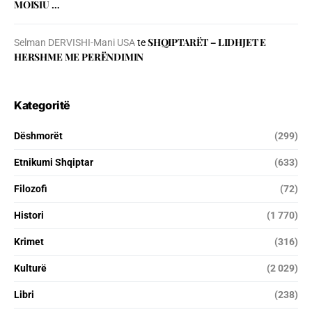
MOISIU …
SHQIPTARËT – LIDHJET E
Selman DERVISHI-Mani USA
te
HERSHME ME PERËNDIMIN
Kategoritë
Dëshmorët
(299)
Etnikumi Shqiptar
(633)
Filozofi
(72)
Histori
(1 770)
Krimet
(316)
Kulturë
(2 029)
Libri
(238)