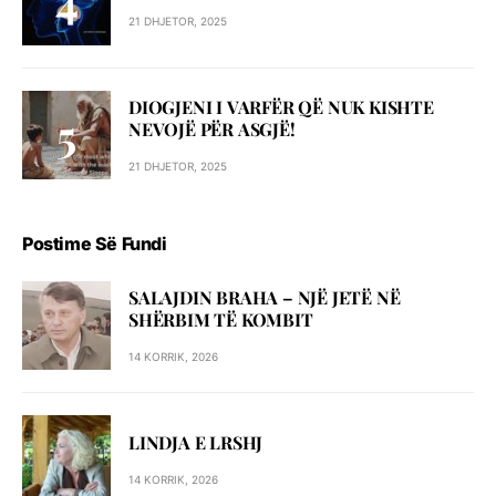
21 DHJETOR, 2025
DIOGJENI I VARFËR QË NUK KISHTE
NEVOJË PËR ASGJË!
21 DHJETOR, 2025
Postime Së Fundi
SALAJDIN BRAHA – NJЁ JETЁ NЁ
SHЁRBIM TЁ KOMBIT
14 KORRIK, 2026
LINDJA E LRSHJ
14 KORRIK, 2026