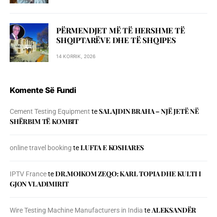
PËRMENDJET MË TË HERSHME TË
SHQIPTARËVE DHE TË SHQIPES
14 KORRIK, 2026
Komente Së Fundi
SALAJDIN BRAHA – NJЁ JETЁ NЁ
Cement Testing Equipment
te
SHЁRBIM TЁ KOMBIT
LUFTA E KOSHARES
online travel booking
te
DR.MOIKOM ZEQO: KARL TOPIA DHE KULTI I
IPTV France
te
GJON VLADIMIRIT
ALEKSANDËR
Wire Testing Machine Manufacturers in India
te