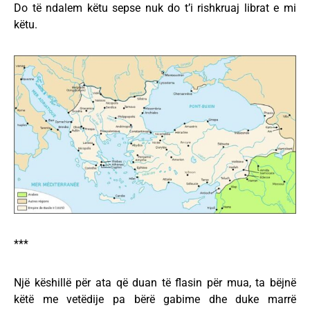
Do të ndalem këtu sepse nuk do t’i rishkruaj librat e mi
këtu.
***
Një këshillë për ata që duan të flasin për mua, ta bëjnë
këtë me vetëdije pa bërë gabime dhe duke marrë