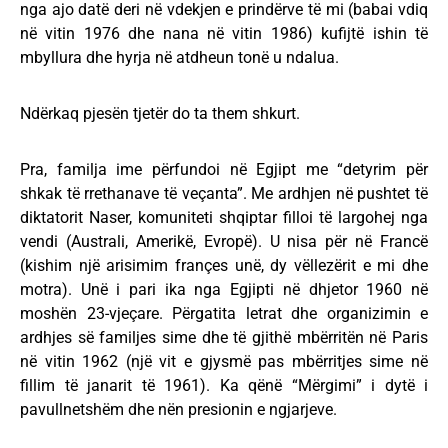
nga ajo datë deri në vdekjen e prindërve të mi (babai vdiq
në vitin 1976 dhe nana në vitin 1986) kufijtë ishin të
mbyllura dhe hyrja në atdheun tonë u ndalua.
Ndërkaq pjesën tjetër do ta them shkurt.
Pra, familja ime përfundoi në Egjipt me “detyrim për
shkak të rrethanave të veçanta”. Me ardhjen në pushtet të
diktatorit Naser, komuniteti shqiptar filloi të largohej nga
vendi (Australi, Amerikë, Evropë). U nisa për në Francë
(kishim një arisimim françes unë, dy vëllezërit e mi dhe
motra). Unë i pari ika nga Egjipti në dhjetor 1960 në
moshën 23-vjeçare. Përgatita letrat dhe organizimin e
ardhjes së familjes sime dhe të gjithë mbërritën në Paris
në vitin 1962 (një vit e gjysmë pas mbërritjes sime në
fillim të janarit të 1961). Ka qënë “Mërgimi” i dytë i
pavullnetshëm dhe nën presionin e ngjarjeve.