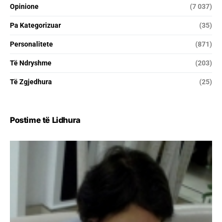
Opinione
(7 037)
Pa Kategorizuar
(35)
Personalitete
(871)
Të Ndryshme
(203)
Të Zgjedhura
(25)
Postime të Lidhura