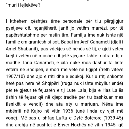
“muri i lejlekëve”!
I kthehem çështjes time personale për t’iu përgjigjur
pyetjeve që, nganjëherë, janë jo vetëm marrëzi, por të
papërshtatshme për rastin tim. Familja ime nuk ishte një
familje emigrantësh si sot. Babai im Aref Canameti (djali i
Amet Shabanit), pas vdekjes së nënës së tij, e gjeti veten
krejt i vetëm në moshën dhjetë vjeçare. Ishte motra e tij e
madhe Tana Canameti, e cila duke mos dashur ta linte
vetëm në Shqipëri, e mori me vete në Egjipt (rreth viteve
1907/10) dhe ajo e rriti dhe e edukoj. Kur u rrit, shkonte
herë pas here në Shqipëri (rruga nuk ishte mbyllur ende)
për të gjetur të fejuarën e tij Lute Lala, bija e Has Lalës
(ishin të fejuar që në djep: traditë për t’u bashkuar mes
fisnikët e vendit) dhe ata aty u martuan. Nëna ime
mbërriti në Kajro në vitin 1936 (unë linda dy vjet më
vonë). Më pas u shfaq Lufta e Dytë Botërore (1939-45)
dhe ardhja në pushtet e Enver Hoxhës në vitin 1945: që