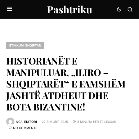
Pashtriku
ETNIKUMI SHQIPTAR
HISTORIANЁT E
MANIPULUAR, „ILIRO –
SHQIPTARЁT“ E FAMSHЁM
JASHTЁ ATDHEUT DHE
BOTA BIZANTINE!
NGA
EDITORI
27 SHKURT, 2025
5 MINUTA PËR TË LEXUAR
NO COMMENTS