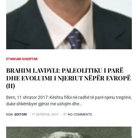
ETNIKUMI SHQIPTAR
BRAHIM I.AVDYLI: PALEOLITIKU I PARË
DHE EVOLUIMI I NJERIUT NËPËR EVROPË
(II)
Bern, 11 shtator 2017: Kështu filloi në radhë të parë njeriu tregtinë,
duke shkëmbyer gjërat me ushqim dhe…
NGA
EDITORI
11 SHTATOR, 2017
NO COMMENTS