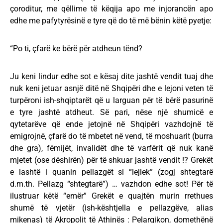
çoroditur, me qëllime të këqija apo me injorancën apo
edhe me pafytyrësinë e tyre që do të më bënin këtë pyetje:
“Po ti, çfarë ke bërë për atdheun tënd?
Ju keni lindur edhe sot e kësaj dite jashtë vendit tuaj dhe
nuk keni jetuar asnjë ditë në Shqipëri dhe e lejoni veten të
turpëroni ish-shqiptarët që u larguan për të bërë pasurinë
e tyre jashtë atdheut. Së pari, nëse një shumicë e
qytetarëve që ende jetojnë në Shqipëri vazhdojnë të
emigrojnë, çfarë do të mbetet në vend, të moshuarit (burra
dhe gra), fëmijët, invalidët dhe të varfërit që nuk kanë
mjetet (ose dëshirën) për të shkuar jashtë vendit !? Grekët
e lashtë i quanin pellazgët si “lejlek” (zogj shtegtarë
d.m.th. Pellazg “shtegtarë”) … vazhdon edhe sot! Për të
ilustruar këtë “emër” Grekët e quajtën murin rrethues
shumë të vjetër (ish-kështjella e pellazgëve, alias
mikenas) të Akropolit të Athinës : Pelargikon, domethënë