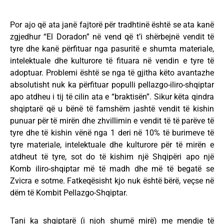
Por ajo që ata janë fajtorë për tradhtinë është se ata kanë
zgjedhur “El Doradon” në vend që t’i shërbejnë vendit të
tyre dhe kanë përfituar nga pasuritë e shumta materiale,
intelektuale dhe kulturore të fituara në vendin e tyre të
adoptuar. Problemi është se nga të gjitha këto avantazhe
absolutisht nuk ka përfituar populli pellazgo-iliro-shqiptar
apo atdheu i tij të cilin ata e “braktisën”. Sikur këta qindra
shqiptarë që u bënë të famshëm jashtë vendit të kishin
punuar për të mirën dhe zhvillimin e vendit të të parëve të
tyre dhe të kishin vënë nga 1 deri në 10% të burimeve të
tyre materiale, intelektuale dhe kulturore për të mirën e
atdheut të tyre, sot do të kishim një Shqipëri apo një
Komb iliro-shqiptar më të madh dhe më të begatë se
Zvicra e sotme. Fatkeqësisht kjo nuk është bërë, veçse në
dëm të Kombit Pellazgo-Shqiptar.
Tani ka shqiptarë (i njoh shumë mirë) me mendje të