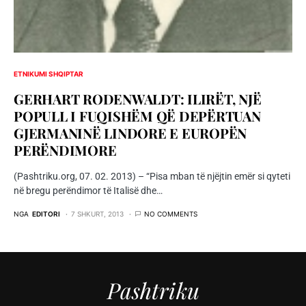
ETNIKUMI SHQIPTAR
GERHART RODENWALDT: ILIRËT, NJË
POPULL I FUQISHËM QË DEPËRTUAN
GJERMANINË LINDORE E EUROPËN
PERËNDIMORE
(Pashtriku.org, 07. 02. 2013) – “Pisa mban të njëjtin emër si qyteti
në bregu perëndimor të Italisë dhe…
NGA
EDITORI
7 SHKURT, 2013
NO COMMENTS
Pashtriku