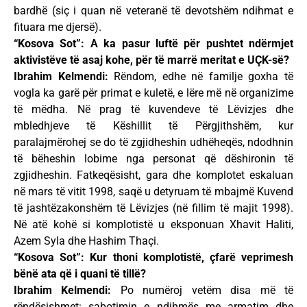
bardhë (siç i quan në veteranë të devotshëm ndihmat e
fituara me djersë).
“Kosova Sot”: A ka pasur luftë për pushtet ndërmjet
aktivistëve të asaj kohe, për të marrë meritat e UÇK-së?
Ibrahim Kelmendi:
Rëndom, edhe në familje goxha të
vogla ka garë për primat e kuletë, e lëre më në organizime
të mëdha. Në prag të kuvendeve të Lëvizjes dhe
mbledhjeve të Këshillit të Përgjithshëm, kur
paralajmërohej se do të zgjidheshin udhëheqës, ndodhnin
të bëheshin lobime nga personat që dëshironin të
zgjidheshin. Fatkeqësisht, gara dhe komplotet eskaluan
në mars të vitit 1998, saqë u detyruam të mbajmë Kuvend
të jashtëzakonshëm të Lëvizjes (në fillim të majit 1998).
Në atë kohë si komplotistë u eksponuan Xhavit Haliti,
Azem Syla dhe Hashim Thaçi.
“Kosova Sot”: Kur thoni komplotistë, çfarë veprimesh
bënë ata që i quani të tillë?
Ibrahim Kelmendi:
Po numëroj vetëm disa më të
rëndësishmet: sabotimin e ndihmës me armatim dhe