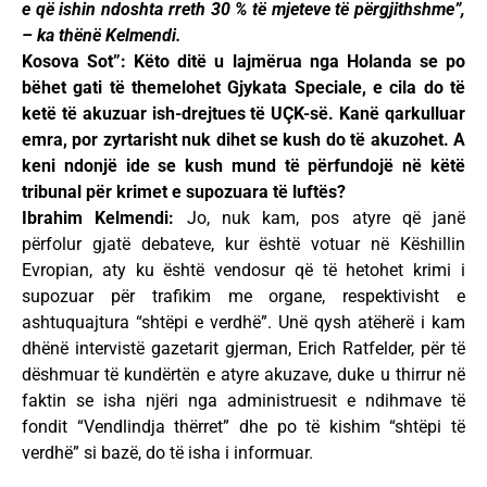
e që ishin ndoshta rreth 30 % të mjeteve të përgjithshme”,
– ka thënë Kelmendi.
Kosova Sot”: Këto ditë u lajmërua nga Holanda se po
bëhet gati të themelohet Gjykata Speciale, e cila do të
ketë të akuzuar ish-drejtues të UÇK-së. Kanë qarkulluar
emra, por zyrtarisht nuk dihet se kush do të akuzohet. A
keni ndonjë ide se kush mund të përfundojë në këtë
tribunal për krimet e supozuara të luftës?
Ibrahim Kelmendi:
Jo, nuk kam, pos atyre që janë
përfolur gjatë debateve, kur është votuar në Këshillin
Evropian, aty ku është vendosur që të hetohet krimi i
supozuar për trafikim me organe, respektivisht e
ashtuquajtura “shtëpi e verdhë”. Unë qysh atëherë i kam
dhënë intervistë gazetarit gjerman, Erich Ratfelder, për të
dëshmuar të kundërtën e atyre akuzave, duke u thirrur në
faktin se isha njëri nga administruesit e ndihmave të
fondit “Vendlindja thërret” dhe po të kishim “shtëpi të
verdhë” si bazë, do të isha i informuar.