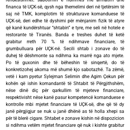
financa të UÇK-së, qysh nga themelimi deri në tjetërsim të
saj në TMK, komplotim të strukturave komanduese të
UÇK-së, deri edhe të dyshimi për mënjanim fizik të atyre
që kanë kundërshtuar “shtabin” e tyre, me seli në hotele e
restorante të Tiranës. Banda e treshes duhet të ketë
grabitur rreth 70 % të ndihmave financiare, të
grumbulluara për UÇK-në. Secili shtab i zonave do të
duhej të dëshmonte sa ndihma ka marrë nga ato mjete.
Po të guxonin dhe të bëheshin të sinqertë, do të
konkretizohej akoma më shumë kjo sabotazhë. Ta zëmë,
vetë i kam pyetur Sylejman Selimin dhe Agim Çekun për
kohën që ishin komandantë të Shtabit të Përgjithshëm,
nëse dinë diç për qarkullim të mjeteve financiare,
respektivisht nëse kanë pasur kompetencë komanduese e
kontrolle mbi mjetet financiare të UÇK-së, dhe që të dy
janë përgjigjur se nuk u janë dhënë as të holla xhepi sa
për të blerë cigare. Shtabet e zonave kishin në dispozicion
si ndihma vetëm mjetet financiare që nuk i kishte grabitur