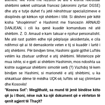
shërbimi sekret ushtarak francez (akronimi zyrtar: DGSE)
dhe aty e tutje duhet t’u jetë nënshtruar specializimeve e
disiplinës që kërkon një shërbim i tillë. Si dëshmi për këtë
kisha “shoqërimin” e Hashimit me francezin ARNAUD
DANJEAN, i cili ka qenë kuadër komandues në atë
shërbim. Z. D. Arnaud e kam takuar e njohur personalisht.
Me atë rast patëm edhe një përplasje aksidentale, e cila
ndihmoi që ai të demaskonte veten e tij si kuadër i lartë i
atij shërbimi. Për bindjen time, Hashimi gjatë gjithë Luftës
vetëm ka zbatuar urdhrat e atij shërbimi. Misterioze për
mua ishte, si e gjeti ai shërbim Hashimin, mos ndoshta ua
kishte sugjeruar shërbimi simotër serb (?) Vazhdoj të kem
bindjen se Hashimi, si marionetë e atij shërbimi, u ka
shkaktuar dëme të mëdha UÇK-së, luftës së saj çlirimtare
dhe Kosovës!
“Kosova Sot”: Megjithatë, sa mund të jenë bindëse këto
që ju i thoni, nëse nuk ka një dokument që e vërteton të
qenit agjent të Thaçit?