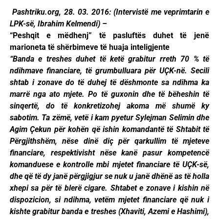
Pashtriku.org, 28. 03. 2016: (Intervistë me veprimtarin e
LPK-së, Ibrahim Kelmendi) –
“Peshqit e mëdhenj” të pasluftës duhet të jenë
marioneta të shërbimeve të huaja inteligjente
“Banda e treshes duhet të ketë grabitur rreth 70 % të
ndihmave financiare, të grumbulluara për UÇK-në. Secili
shtab i zonave do të duhej të dëshmonte sa ndihma ka
marrë nga ato mjete. Po të guxonin dhe të bëheshin të
sinqertë, do të konkretizohej akoma më shumë ky
sabotim. Ta zëmë, vetë i kam pyetur Sylejman Selimin dhe
Agim Çekun për kohën që ishin komandantë të Shtabit të
Përgjithshëm, nëse dinë diç për qarkullim të mjeteve
financiare, respektivisht nëse kanë pasur kompetencë
komanduese e kontrolle mbi mjetet financiare të UÇK-së,
dhe që të dy janë përgjigjur se nuk u janë dhënë as të holla
xhepi sa për të blerë cigare. Shtabet e zonave i kishin në
dispozicion, si ndihma, vetëm mjetet financiare që nuk i
kishte grabitur banda e treshes (Xhaviti, Azemi e Hashimi),