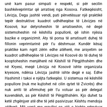
unë kam pasur simpati e respekt, si për secilin
bashkëveprimtar që arratisej nga Kosova. Fatkeqësisht,
Lëvizja, Dega jashtë vendi, pati përvetësuar një praktikë
tepër destruktive: kuadrot udhëheqëse të Lëvizjes në
Kosovë, kur detyroheshin të arratiseshin, në degë
sistemoheshin në këshilla popullorë, që ishin njësia
bazike e organizimit. Aty të porsa të arratisurit duhej të
fillonin veprimtarinë për t’u dëshmuar. Kundër kësaj
praktike kam ngrit zërin edhe atëherë, me arsyetim se
kuadrot udhëheqëse të Lëvizjes në Kosovë do të duhej të
kooptoheshin menjëherë në Këshill të Përgjithshëm dhe
në Kryesi, meqë Lëvizja në Kosovë ishte organizata
kryesore, ndërsa Lëvizja jashtë ishte degë e saj. Edhe
Hashimit i takoi e njëjta fatkeqësi. U sistemua në këshillë
popullore (nuk me kujtohet në cilin qytet të Zvicrës) dhe
nuk arriti të afirmohej për t’u votuar as për delegat
kuvendësh, as për Këshill të Përgjithshëm. Kjo duhet ta
ketë zhgënjyer atë dhe të jetë pasivizuar. Kështu mendoja
atëherë. Më vonë me rezultoi se atë e kishte rekrutuar