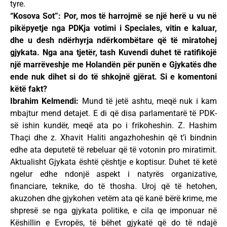
tyre.
“Kosova Sot”: Por, mos të harrojmë se një herë u vu në
pikëpyetje nga PDKja votimi i Speciales, vitin e kaluar,
dhe u desh ndërhyrja ndërkombëtare që të miratohej
gjykata. Nga ana tjetër, tash Kuvendi duhet të ratifikojë
një marrëveshje me Holandën për punën e Gjykatës dhe
ende nuk dihet si do të shkojnë gjërat. Si e komentoni
këtë fakt?
Ibrahim Kelmendi:
Mund të jetë ashtu, meqë nuk i kam
mbajtur mend detajet. E di që disa parlamentarë të PDK-
së ishin kundër, meqë ata po i frikoheshin. Z. Hashim
Thaçi dhe z. Xhavit Haliti angazhoheshin që t’i bindnin
edhe ata deputetë të rebeluar që të votonin pro miratimit.
Aktualisht Gjykata është çështje e koptisur. Duhet të ketë
ngelur edhe ndonjë aspekt i natyrës organizative,
financiare, teknike, do të thosha. Uroj që të hetohen,
akuzohen dhe gjykohen vetëm ata që kanë bërë krime, me
shpresë se nga gjykata politike, e cila qe imponuar në
Këshillin e Evropës, të bëhet gjykatë që do të ndajë