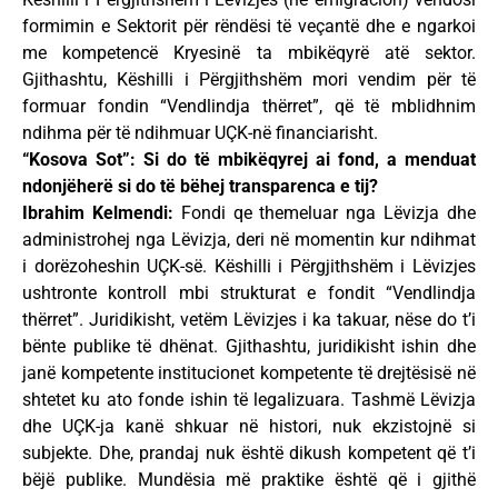
formimin e Sektorit për rëndësi të veçantë dhe e ngarkoi
me kompetencë Kryesinë ta mbikëqyrë atë sektor.
Gjithashtu, Këshilli i Përgjithshëm mori vendim për të
formuar fondin “Vendlindja thërret”, që të mblidhnim
ndihma për të ndihmuar UÇK-në financiarisht.
“Kosova Sot”: Si do të mbikëqyrej ai fond, a menduat
ndonjëherë si do të bëhej transparenca e tij?
Ibrahim Kelmendi:
Fondi qe themeluar nga Lëvizja dhe
administrohej nga Lëvizja, deri në momentin kur ndihmat
i dorëzoheshin UÇK-së. Këshilli i Përgjithshëm i Lëvizjes
ushtronte kontroll mbi strukturat e fondit “Vendlindja
thërret”. Juridikisht, vetëm Lëvizjes i ka takuar, nëse do t’i
bënte publike të dhënat. Gjithashtu, juridikisht ishin dhe
janë kompetente institucionet kompetente të drejtësisë në
shtetet ku ato fonde ishin të legalizuara. Tashmë Lëvizja
dhe UÇK-ja kanë shkuar në histori, nuk ekzistojnë si
subjekte. Dhe, prandaj nuk është dikush kompetent që t’i
bëjë publike. Mundësia më praktike është që i gjithë