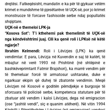
drejtësi. Fatkeqësisht, mandatin e ka për të gjykuar vetëm
krimet e mundshme të pjesëtarëve të UÇK-së, por jo krimet
monstruoze të forcave fashisoide serbe ndaj popullatës
shqiptare.
UÇK-në e themeloi LPK-ja
“Kosova Sot”: T’i kthehemi pak themelimit të UÇK-së
nga këndvështrimi juaj. Cili ka qenë roli i LPKsë në këtë
ngjarje?
Ibrahim Kelmendi:
Roli i Lëvizjes (LPK) ka qenë
vendimtar. E para, Lëvizja në Kuvendin e saj të katërt, të
mbajtur në verë 1993 në Prishtinë (në shtëpinë e
bashkëveprimtarit Fatmir Brajshori), ka marrë vendim për
të themeluar forcë të armatosur ushtarake, duke e
ngarkuar ekipin që duhej të zbatonte vendimin. Meqë
Lëvizjen në Kosovë e goditën përndjekje e burgosje të
sforcuara të policisë serbe, kompetenca statutare për të
zbatuar atë vendim i kaloi Lëvizjes, dega në emigracion
(ose “jashtë vendi”, siç e quanim atëherë). Në vitin 1994
Këshilli i Përgjithshëm i Lëvizjes (në emigracion) vendosi