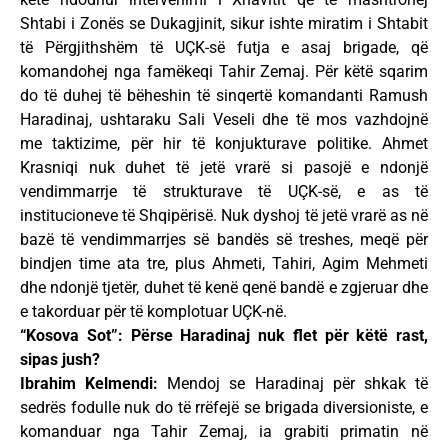
Shtabi i Zonës se Dukagjinit, sikur ishte miratim i Shtabit
të Përgjithshëm të UÇK-së futja e asaj brigade, që
komandohej nga famëkeqi Tahir Zemaj. Për këtë sqarim
do të duhej të bëheshin të sinqertë komandanti Ramush
Haradinaj, ushtaraku Sali Veseli dhe të mos vazhdojnë
me taktizime, për hir të konjukturave politike. Ahmet
Krasniqi nuk duhet të jetë vrarë si pasojë e ndonjë
vendimmarrje të strukturave të UÇK-së, e as të
institucioneve të Shqipërisë. Nuk dyshoj të jetë vrarë as në
bazë të vendimmarrjes së bandës së treshes, meqë për
bindjen time ata tre, plus Ahmeti, Tahiri, Agim Mehmeti
dhe ndonjë tjetër, duhet të kenë qenë bandë e zgjeruar dhe
e takorduar për të komplotuar UÇK-në.
“Kosova Sot”: Përse Haradinaj nuk flet për këtë rast,
sipas jush?
Ibrahim Kelmendi:
Mendoj se Haradinaj për shkak të
sedrës fodulle nuk do të rrëfejë se brigada diversioniste, e
komanduar nga Tahir Zemaj, ia grabiti primatin në