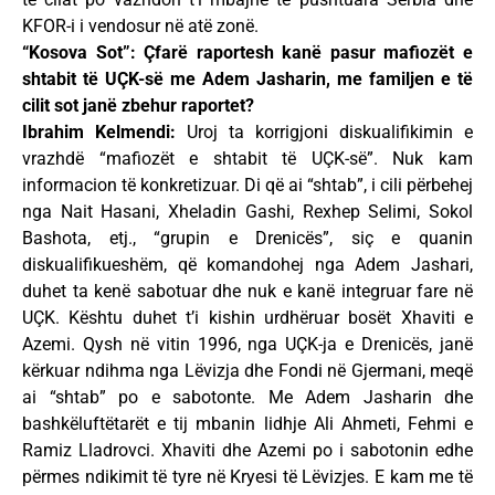
KFOR-i i vendosur në atë zonë.
“Kosova Sot”: Çfarë raportesh kanë pasur mafiozët e
shtabit të UÇK-së me Adem Jasharin, me familjen e të
cilit sot janë zbehur raportet?
Ibrahim Kelmendi:
Uroj ta korrigjoni diskualifikimin e
vrazhdë “mafiozët e shtabit të UÇK-së”. Nuk kam
informacion të konkretizuar. Di që ai “shtab”, i cili përbehej
nga Nait Hasani, Xheladin Gashi, Rexhep Selimi, Sokol
Bashota, etj., “grupin e Drenicës”, siç e quanin
diskualifikueshëm, që komandohej nga Adem Jashari,
duhet ta kenë sabotuar dhe nuk e kanë integruar fare në
UÇK. Kështu duhet t’i kishin urdhëruar bosët Xhaviti e
Azemi. Qysh në vitin 1996, nga UÇK-ja e Drenicës, janë
kërkuar ndihma nga Lëvizja dhe Fondi në Gjermani, meqë
ai “shtab” po e sabotonte. Me Adem Jasharin dhe
bashkëluftëtarët e tij mbanin lidhje Ali Ahmeti, Fehmi e
Ramiz Lladrovci. Xhaviti dhe Azemi po i sabotonin edhe
përmes ndikimit të tyre në Kryesi të Lëvizjes. E kam me të