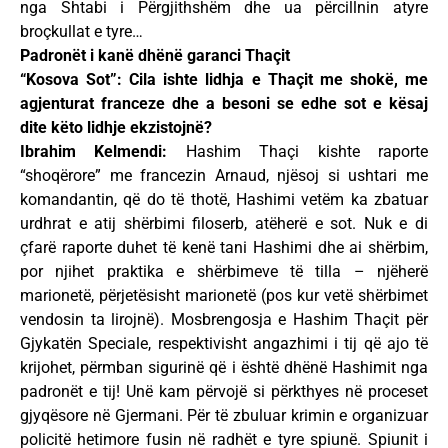
nga Shtabi i Përgjithshëm dhe ua përcillnin atyre
broçkullat e tyre…
Padronët i kanë dhënë garanci Thaçit
“Kosova Sot”: Cila ishte lidhja e Thaçit me shokë, me
agjenturat franceze dhe a besoni se edhe sot e kësaj
dite këto lidhje ekzistojnë?
Ibrahim Kelmendi:
Hashim Thaçi kishte raporte
“shoqërore” me francezin Arnaud, njësoj si ushtari me
komandantin, që do të thotë, Hashimi vetëm ka zbatuar
urdhrat e atij shërbimi filoserb, atëherë e sot. Nuk e di
çfarë raporte duhet të kenë tani Hashimi dhe ai shërbim,
por njihet praktika e shërbimeve të tilla – njëherë
marionetë, përjetësisht marionetë (pos kur vetë shërbimet
vendosin ta lirojnë). Mosbrengosja e Hashim Thaçit për
Gjykatën Speciale, respektivisht angazhimi i tij që ajo të
krijohet, përmban sigurinë që i është dhënë Hashimit nga
padronët e tij! Unë kam përvojë si përkthyes në proceset
gjyqësore në Gjermani. Për të zbuluar krimin e organizuar
policitë hetimore fusin në radhët e tyre spiunë. Spiunit i