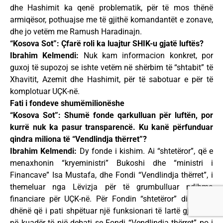
dhe Hashimit ka qenë problematik, për të mos thënë
armiqësor, pothuajse me të gjithë komandantët e zonave,
dhe jo vetëm me Ramush Haradinajn.
“Kosova Sot”: Çfarë roli ka luajtur SHIK-u gjatë luftës?
Ibrahim Kelmendi:
Nuk kam informacion konkret, por
guxoj të supozoj se ishte vetëm në shërbim të “shtabit” të
Xhavitit, Azemit dhe Hashimit, për të sabotuar e për të
komplotuar UÇK-në.
Fati i fondeve shumëmilionëshe
“Kosova Sot”: Shumë fonde qarkulluan për luftën, por
kurrë nuk ka pasur transparencë. Ku kanë përfunduar
qindra miliona të “Vendlindja thërret”?
Ibrahim Kelmendi:
Dy fonde i kishim. Ai “shtetëror”, që e
menaxhonin “kryeministri” Bukoshi dhe “ministri i
Financave” Isa Mustafa, dhe Fondi “Vendlindja thërret”, i
themeluar nga Lëvizja për të grumbulluar ndihma
financiare për UÇK-në. Për Fondin “shtetëror” di një të
dhënë që i pati shpëtuar një funksionari të lartë gjerman,
në kuadër të një debati se Fondi “Vendlindja thërret” po i