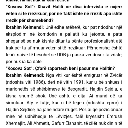
“Kosova Sot”: Xhavit Haliti në disa intervista e nxjerr
veten si të rrezikuar, por në fakt ishte në rrezik apo ishte
rrezik për shumëkënd?
Ibrahim Kelmendi:
Unë edhe atëherë, kur pat ndodhur një
eksplodim në korridorin e pallatit ku jetonte, e pata
shegarisë se nuk kishte ditur ta bënte profesionalisht atë
truk për ta afirmuar veten si të rrezikuar. Përndryshe, është
tepër naive të besohet se UDB-ja paska vendosur ta vriste,
por nuk ia ka dalë.
“Kosova Sot”: Çfarë raportesh keni pasur me Halitin?
Ibrahim Kelmendi:
Nga viti kur është emigruar në Zvicër
(ndoshta viti 1986), deri në vitin 1991, kur u bë shkues i
marionetës së shërbimeve të Beogradit, Hajdin Sejdia, e
kisha shumë shok. Unë ashtu e dija. Ai mund që ka
simuluar. Aty e tutje, kur u bë legen (ndoshta epror) i
Hajdin Sejdisë, na janë ndarë rrugët. Por, ai qe pozicionuar
mirë në udhëheqje të Lëvizjes, falë kryesisht Emrush
Xhemajlit, Ali Ahmetit, Gafurr Elshanit, të cilët nuk dinin të