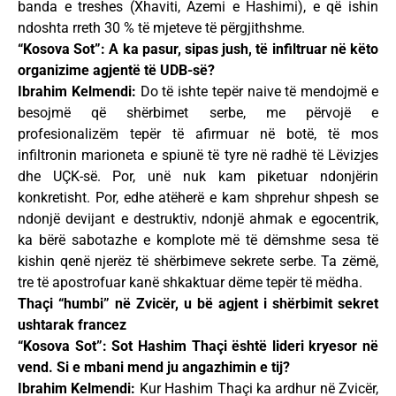
banda e treshes (Xhaviti, Azemi e Hashimi), e që ishin
ndoshta rreth 30 % të mjeteve të përgjithshme.
“Kosova Sot”: A ka pasur, sipas jush, të infiltruar në këto
organizime agjentë të UDB-së?
Ibrahim Kelmendi:
Do të ishte tepër naive të mendojmë e
besojmë që shërbimet serbe, me përvojë e
profesionalizëm tepër të afirmuar në botë, të mos
infiltronin marioneta e spiunë të tyre në radhë të Lëvizjes
dhe UÇK-së. Por, unë nuk kam piketuar ndonjërin
konkretisht. Por, edhe atëherë e kam shprehur shpesh se
ndonjë devijant e destruktiv, ndonjë ahmak e egocentrik,
ka bërë sabotazhe e komplote më të dëmshme sesa të
kishin qenë njerëz të shërbimeve sekrete serbe. Ta zëmë,
tre të apostrofuar kanë shkaktuar dëme tepër të mëdha.
Thaçi “humbi” në Zvicër, u bë agjent i shërbimit sekret
ushtarak francez
“Kosova Sot”: Sot Hashim Thaçi është lideri kryesor në
vend. Si e mbani mend ju angazhimin e tij?
Ibrahim Kelmendi:
Kur Hashim Thaçi ka ardhur në Zvicër,