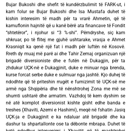
Bujar Bukoshi dhe shefit të kundërzbulimit të FARK-ut, i
kam folur se Bujar Bukoshi dhe Isa Mustafa duhet të
kishin interesim të madh për ta vrarë Ahmetin, që të
kamuflonin hajnitë që u kanë bërë ata financave të Fondit
“shtetëror”, i njohur si “3 %-shi”. Përndryshe, siç kam
shkruar, po të flitej me gjuhë ushtarake, vrasja e Ahmet
Krasniqit ka qenë një fat i madh për luftën në Kosovë.
Rreth dy muaj më parë ai dhe Tahir Zemaj organizuan një
brigadë diversioniste dhe e futën në Dukagjin, për ta
zhdukur UÇK-në e Dukagjinit, duke e minuar nga brenda,
kurse forcat serbe duke e sulmuar nga jashtë. Kjo duhej të
ndodhte që të priteshin rrugët e furnizimit të UÇK-së me
armë nga Shqipëria dhe të nënshtrohej Zona me më se
shumti ushtarë dhe armatim. Vazhdoj të kem dyshim se
në atë komplot diversionist kishte gisht edhe banda e
treshes (Xhaviti, Azemi e Hashimi), meqë në fshatin Jasiq
UÇK-ja e Dukagjinit e ka ndaluar atë brigadë dhe ka
dashur ta shpartallonte ose ta dëbonte mbrapa. Duhet të
ketë ndodhur intervenimi i Xhavitit që të mashtrohej