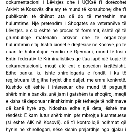
dokumentacioni i Lëvizjes dhe i UÇKsë t’i dorëzohet
Arkivit të Kosovës dhe aty të mund të konsultohej dhe t’i
publikonin të dhënat ata që do të merreshin me
hulumtime. Një pretendim i Shoqatës se veteranëve të
Lëvizjes, e cila është në proces të formimit, është që të
grumbullojë materialin arkivor dhe të organizojë
hulumtimin e tij. Institucionet e drejtësisë në Kosovë, po të
duan të hulumtojnë Fondin në Gjermani, mund të lusin
Entin federativ të Kriminalistikës që t’ua japë një kopje të
dokumentacionit, meqë atë ent e posedon krejtësisht.
Edhe banka, ku ishte xhirollogaria e fondit, i ka të
regjistruara të gjitha hyrjet dhe daljet, me emra konkretë.
Kushdo që është i interesuar dhe mund të paguajë
shërbimin e bankës, unë jam i gatshëm ta shoqëroj, meqë
e kisha të deponuar nënshkrimin për tërheqje të ndihmave
që kanë hyrë aty. Ndoshta edhe një detaj është me
rëndësi: E kam lutur shërbimin për mbrojtje kushtetuese
(si është AIK në Kosovë), që t’i kontrollojë ndihmat që
hynin në xhirollogari, nëse kishin prejardhje nga gjaku i