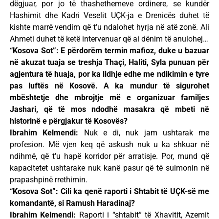
dëgjuar, por jo të thashethemeve ordinere, se kundër
Hashimit dhe Kadri Veselit UÇK-ja e Drenicës duhet të
kishte marrë vendim që t’u ndalohet hyrja në atë zonë. Ali
Ahmeti duhet të ketë intervenuar që ai dënim të anulohej…
“Kosova Sot”: E përdorëm termin mafioz, duke u bazuar
në akuzat tuaja se treshja Thaçi, Haliti, Syla punuan për
agjentura të huaja, por ka lidhje edhe me ndikimin e tyre
pas luftës në Kosovë. A ka mundur të sigurohet
mbështetje dhe mbrojtje më e organizuar familjes
Jashari, që të mos ndodhë masakra që mbeti në
historinë e përgjakur të Kosovës?
Ibrahim Kelmendi:
Nuk e di, nuk jam ushtarak me
profesion. Më vjen keq që askush nuk u ka shkuar në
ndihmë, që t’u hapë korridor për arratisje. Por, mund që
kapacitetet ushtarake nuk kanë pasur që të sulmonin në
prapashpinë rrethimin.
“Kosova Sot”: Cili ka qenë raporti i Shtabit të UÇK-së me
komandantë, si Ramush Haradinaj?
Ibrahim Kelmendi:
Raporti i “shtabit” të Xhavitit, Azemit