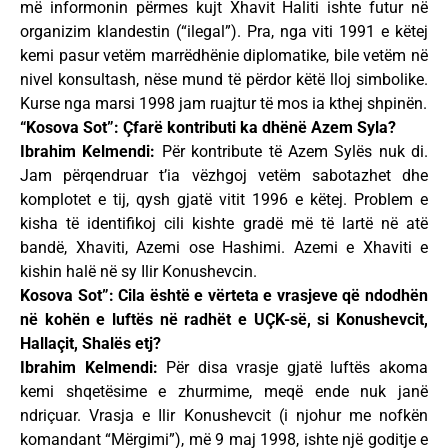
më informonin përmes kujt Xhavit Haliti ishte futur në
organizim klandestin (“ilegal”). Pra, nga viti 1991 e këtej
kemi pasur vetëm marrëdhënie diplomatike, bile vetëm në
nivel konsultash, nëse mund të përdor këtë lloj simbolike.
Kurse nga marsi 1998 jam ruajtur të mos ia kthej shpinën.
“Kosova Sot”: Çfarë kontributi ka dhënë Azem Syla?
Ibrahim Kelmendi:
Për kontribute të Azem Sylës nuk di.
Jam përqendruar t’ia vëzhgoj vetëm sabotazhet dhe
komplotet e tij, qysh gjatë vitit 1996 e këtej. Problem e
kisha të identifikoj cili kishte gradë më të lartë në atë
bandë, Xhaviti, Azemi ose Hashimi. Azemi e Xhaviti e
kishin halë në sy Ilir Konushevcin.
Kosova Sot”: Cila është e vërteta e vrasjeve që ndodhën
në kohën e luftës në radhët e UÇK-së, si Konushevcit,
Hallaçit, Shalës etj?
Ibrahim Kelmendi:
Për disa vrasje gjatë luftës akoma
kemi shqetësime e zhurmime, meqë ende nuk janë
ndriçuar. Vrasja e Ilir Konushevcit (i njohur me nofkën
komandant “Mërgimi”), më 9 maj 1998, ishte një goditje e