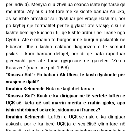
për individ). Mënyra si u zhvillua seanca ishte një farsë që
më irritoi. Aty nuk u fol fare me kë kishte banuar Ali Uka,
as se ishte arrestuar si i dyshuar për vrasje Hashimi, por
po kryhej një formalitet për të gjykuar atë vrasje, sikur e
kishte bërë një kushëri i tij, që kishte ardhur në Tiranë nga
Cyrihu. Atë e mbanin të burgosur në burgun psikiatrik në
Elbasan dhe i kishin caktuar diagnozën e të sëmurit
psikik. I kam harruar detajet, por di që pata raportuar
gjerësisht për atë farsë gjyqësore në gazetën “Zëri i
Kosovës” (mars ose prill 1998).
“Kosova Sot”: Po babai i Ali Ukës, te kush dyshonte për
vrasjen e djalit?
Ibrahim Kelmendi:
Nuk më kujtohet tamam.
“Kosova Sot”: Kush e ka dirigjuar në të vërtetë luftën e
UÇK-së, këta që sot marrin merita e rrahin gjoks, apo
ishin shërbimet sekrete, sidomos ai francez?
Ibrahim Kelmendi
: Luftën e UÇK-së nuk e ka dirigjuar
askush, por e ka bërë UÇK-ja e vegjëlisë çlirimtare në
Kosovë, e cila ka sfiduar bandën sabotuese e komplotiste