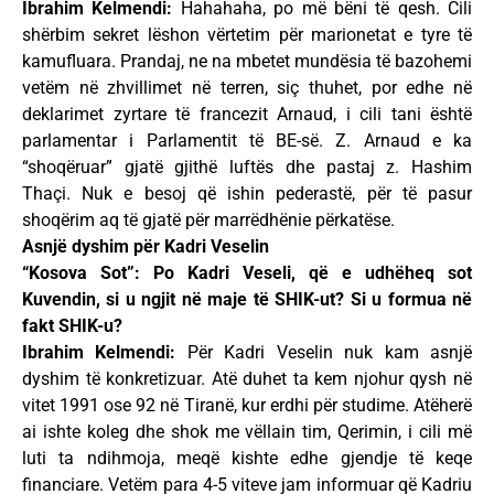
Ibrahim Kelmendi:
Hahahaha, po më bëni të qesh. Cili
shërbim sekret lëshon vërtetim për marionetat e tyre të
kamufluara. Prandaj, ne na mbetet mundësia të bazohemi
vetëm në zhvillimet në terren, siç thuhet, por edhe në
deklarimet zyrtare të francezit Arnaud, i cili tani është
parlamentar i Parlamentit të BE-së. Z. Arnaud e ka
“shoqëruar” gjatë gjithë luftës dhe pastaj z. Hashim
Thaçi. Nuk e besoj që ishin pederastë, për të pasur
shoqërim aq të gjatë për marrëdhënie përkatëse.
Asnjë dyshim për Kadri Veselin
“Kosova Sot”: Po Kadri Veseli, që e udhëheq sot
Kuvendin, si u ngjit në maje të SHIK-ut? Si u formua në
fakt SHIK-u?
Ibrahim Kelmendi:
Për Kadri Veselin nuk kam asnjë
dyshim të konkretizuar. Atë duhet ta kem njohur qysh në
vitet 1991 ose 92 në Tiranë, kur erdhi për studime. Atëherë
ai ishte koleg dhe shok me vëllain tim, Qerimin, i cili më
luti ta ndihmoja, meqë kishte edhe gjendje të keqe
financiare. Vetëm para 4-5 viteve jam informuar që Kadriu