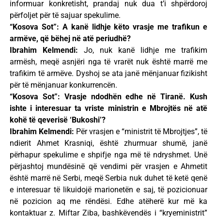
informuar konkretisht, prandaj nuk dua t’i shpërdoroj
përfoljet për të sajuar spekulime.
“Kosova Sot”: A kanë lidhje këto vrasje me trafikun e
armëve, që bëhej në atë periudhë?
Ibrahim Kelmendi:
Jo, nuk kanë lidhje me trafikim
armësh, meqë asnjëri nga të vrarët nuk është marrë me
trafikim të armëve. Dyshoj se ata janë mënjanuar fizikisht
për të mënjanuar konkurrencën.
“Kosova Sot”: Vrasje ndodhën edhe në Tiranë. Kush
ishte i interesuar ta vriste ministrin e Mbrojtës në atë
kohë të qeverisë ‘Bukoshi’?
Ibrahim Kelmendi:
Për vrasjen e “ministrit të Mbrojtjes”, të
ndierit Ahmet Krasniqi, është zhurmuar shumë, janë
përhapur spekulime e shpifje nga më të ndryshmet. Unë
përjashtoj mundësinë që vendimi për vrasjen e Ahmetit
është marrë në Serbi, meqë Serbia nuk duhet të ketë qenë
e interesuar të likuidojë marionetën e saj, të pozicionuar
në pozicion aq me rëndësi. Edhe atëherë kur më ka
kontaktuar z. Miftar Ziba, bashkëvendës i “kryeministrit”