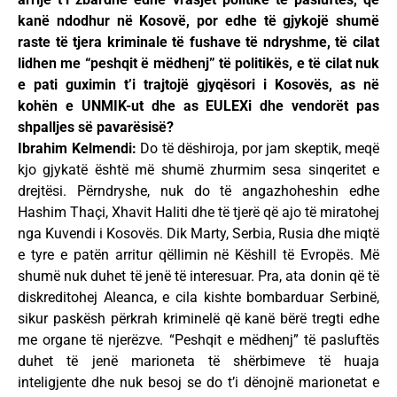
kanë ndodhur në Kosovë, por edhe të gjykojë shumë
raste të tjera kriminale të fushave të ndryshme, të cilat
lidhen me “peshqit ë mëdhenj” të politikës, e të cilat nuk
e pati guximin t’i trajtojë gjyqësori i Kosovës, as në
kohën e UNMIK-ut dhe as EULEXi dhe vendorët pas
shpalljes së pavarësisë?
Ibrahim Kelmendi:
Do të dëshiroja, por jam skeptik, meqë
kjo gjykatë është më shumë zhurmim sesa sinqeritet e
drejtësi. Përndryshe, nuk do të angazhoheshin edhe
Hashim Thaçi, Xhavit Haliti dhe të tjerë që ajo të miratohej
nga Kuvendi i Kosovës. Dik Marty, Serbia, Rusia dhe miqtë
e tyre e patën arritur qëllimin në Këshill të Evropës. Më
shumë nuk duhet të jenë të interesuar. Pra, ata donin që të
diskreditohej Aleanca, e cila kishte bombarduar Serbinë,
sikur paskësh përkrah kriminelë që kanë bërë tregti edhe
me organe të njerëzve. “Peshqit e mëdhenj” të pasluftës
duhet të jenë marioneta të shërbimeve të huaja
inteligjente dhe nuk besoj se do t’i dënojnë marionetat e