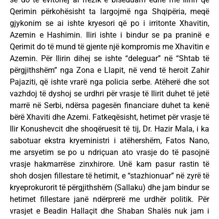
Qerimin përkohësisht ta largojmë nga Shqipëria, meqë
gjykonim se ai ishte kryesori që po i irritonte Xhavitin,
Azemin e Hashimin. Iliri ishte i bindur se pa praninë e
Qerimit do të mund të gjente një kompromis me Xhavitin e
Azemin. Për Ilirin dihej se ishte “deleguar” në “Shtab të
përgjithshëm” nga Zona e Llapit, në vend të heroit Zahir
Pajaziti, që ishte vrarë nga policia serbe. Atëherë dhe sot
vazhdoj të dyshoj se urdhri për vrasje të Ilirit duhet të jetë
marrë në Serbi, ndërsa pagesën financiare duhet ta kenë
bërë Xhaviti dhe Azemi. Fatkeqësisht, hetimet për vrasje të
Ilir Konushevcit dhe shoqëruesit të tij, Dr. Hazir Mala, i ka
sabotuar ekstra kryeministri i atëhershëm, Fatos Nano,
me arsyetim se po u ndriçuan ato vrasje do të pasojnë
vrasje hakmarrëse zinxhirore. Unë kam pasur rastin të
shoh dosjen fillestare të hetimit, e “stazhionuar” në zyrë të
kryeprokurorit të përgjithshëm (Sallaku) dhe jam bindur se
hetimet fillestare janë ndërprerë me urdhër politik. Për
vrasjet e Beadin Hallaçit dhe Shaban Shalës nuk jam i