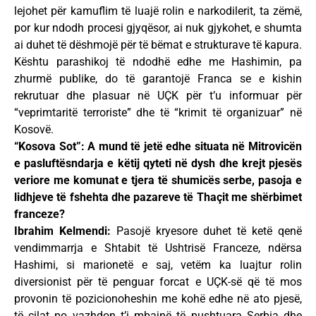
lejohet për kamuflim të luajë rolin e narkodilerit, ta zëmë,
por kur ndodh procesi gjyqësor, ai nuk gjykohet, e shumta
ai duhet të dëshmojë për të bëmat e strukturave të kapura.
Kështu parashikoj të ndodhë edhe me Hashimin, pa
zhurmë publike, do të garantojë Franca se e kishin
rekrutuar dhe plasuar në UÇK për t’u informuar për
“veprimtaritë terroriste” dhe të “krimit të organizuar” në
Kosovë.
“Kosova Sot”: A mund të jetë edhe situata në Mitrovicën
e pasluftësndarja e këtij qyteti në dysh dhe krejt pjesës
veriore me komunat e tjera të shumicës serbe, pasoja e
lidhjeve të fshehta dhe pazareve të Thaçit me shërbimet
franceze?
Ibrahim Kelmendi:
Pasojë kryesore duhet të ketë qenë
vendimmarrja e Shtabit të Ushtrisë Franceze, ndërsa
Hashimi, si marionetë e saj, vetëm ka luajtur rolin
diversionist për të penguar forcat e UÇK-së që të mos
provonin të pozicionoheshin me kohë edhe në ato pjesë,
të cilat po vazhdon t’i mbajnë të pushtuara Serbia dhe