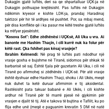
Dukagjin gjatë luftës, deri sa qe shpartalluar UÇK-ja në
Dukagjin pothuajse krejtësisht. Pas luftës në Dukagjin
ndikimin kryesor e kishte LDK-ja, prandaj Haradinaj
taktizoi për hir të ardhjes në pushtet. Por, sa mbaj mend,
për disa konflikte që i ka pasur me këtë treshe gjatë luftës
ka rrëfyer pjesërisht.
“Kosova Sot”: Edhe zëdhënësi i UÇKsë, Ali Uka u vra. Ai
banonte me Hashim Thaçin, i cili kurrë nuk ka folur për
këtë rast. Çka fshihet pas kësaj vrasjeje?
Ibrahim Kelmendi:
Në prag të luftës pati ndodhur një
vrasje goxha e bujshme në Tiranë, sidomos për shkak të
barbarisë së saj. Është fjala për gazetarin Ali Uka, i cili në
Tiranë po afirmohej si zëdhënës i UÇK-së. Për atë vrasje
është dyshuar edhe Hashim Thaçi, shoku i Ali Ukës, meqë
nuk duhet ta ketë duruar afirmimin e tij aksidental.
Rastësisht pata takuar babanë e Ali Ukës, i cili kishte
ardhur në Tiranë për të marrë pjesë në gjykimin për
vrasjen e djalit të tij. Atë e takova të bujtina e Tafilit, ku po
flija edhe unë (meqë e paguanim krevatin 5 DM në natë