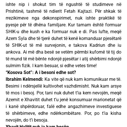
ishte nip i shokut tim të ngushtë të studimeve në
Prishtinë, tashmë të ndierit Fetah Kajtazi. Për shkak të
rrezikimeve nga dekonspirimet, nuk ishte praktikë të
pyesje për të dhëna familjare. Kur tamam është formuar
SHIK-u dhe kush e ka formuar nuk e di. Pas lufte, meqë
Azem Syla dhe të tjerë duhet të kenë komanduar pjesëtarë
të SHIK-ut të më survejonin, e takova Kadriun dhe iu
ankova. Ai më dha besë se vetëm përmbi kufomë të tij do
të mund të më bënte ndonjë pjesëtar i atij shërbimi ndonjë
sulmim fizik. I kam besuar, si edhe vetes time!
“Kosova Sot”: A i besoni edhe sot?
Ibrahim Kelmendi:
Ka vite që nuk kam komunikuar me të.
Besimi i ndërsjellë kultivohet vazhdimisht. Nuk kam arsye
të mos i besoj. Por, tani nuk duhet t’ia kem nevojën, meqë
Azemit e Xhavitit duhet t’u jenë konsumuar marionetat që
i kanë shpërdoruar, falë edhe angazhimeve investiguese
të shërbimeve, edhe ndërkombëtare. Por, po t’ia kisha
nevojën, do t’i besoja.
Xhavit Halitit nuk ia kam besën