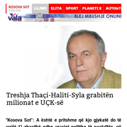
“Kosova Sot”: A është e pritshme që kjo gjykatë do të
arrijë t’i zbardhë edhe vrasjet politike të pasluftës, që