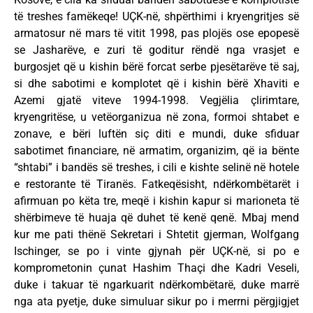
të treshes famëkeqe! UÇK-në, shpërthimi i kryengritjes së
armatosur në mars të vitit 1998, pas plojës ose epopesë
se Jasharëve, e zuri të goditur rëndë nga vrasjet e
burgosjet që u kishin bërë forcat serbe pjesëtarëve të saj,
si dhe sabotimi e komplotet që i kishin bërë Xhaviti e
Azemi gjatë viteve 1994-1998. Vegjëlia çlirimtare,
kryengritëse, u vetëorganizua në zona, formoi shtabet e
zonave, e bëri luftën siç diti e mundi, duke sfiduar
sabotimet financiare, në armatim, organizim, që ia bënte
“shtabi” i bandës së treshes, i cili e kishte selinë në hotele
e restorante të Tiranës. Fatkeqësisht, ndërkombëtarët i
afirmuan po këta tre, meqë i kishin kapur si marioneta të
shërbimeve të huaja që duhet të kenë qenë. Mbaj mend
kur me pati thënë Sekretari i Shtetit gjerman, Wolfgang
Ischinger, se po i vinte gjynah për UÇK-në, si po e
komprometonin çunat Hashim Thaçi dhe Kadri Veseli,
duke i takuar të ngarkuarit ndërkombëtarë, duke marrë
nga ata pyetje, duke simuluar sikur po i merrni përgjigjet