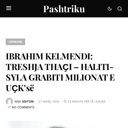
Pashtriku
OPINIONE
IBRAHIM KELMENDI:
TRESHJA THAҪI – HALITI-
SYLA GRABITI MILIONAT E
UҪK’së
NGA
EDITORI
27 MARS, 2016
23 MINUTA PËR TË LEXUAR
NO COMMENTS