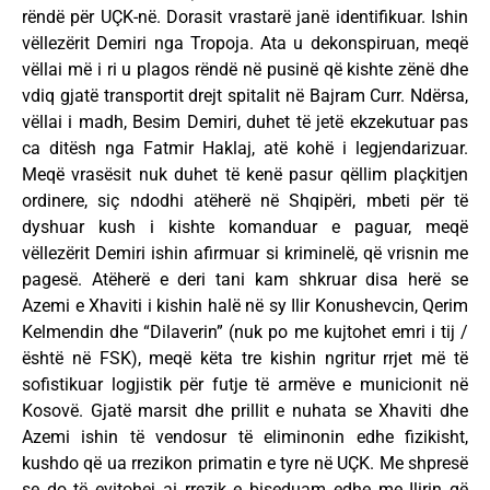
rëndë për UÇK-në. Dorasit vrastarë janë identifikuar. Ishin
vëllezërit Demiri nga Tropoja. Ata u dekonspiruan, meqë
vëllai më i ri u plagos rëndë në pusinë që kishte zënë dhe
vdiq gjatë transportit drejt spitalit në Bajram Curr. Ndërsa,
vëllai i madh, Besim Demiri, duhet të jetë ekzekutuar pas
ca ditësh nga Fatmir Haklaj, atë kohë i legjendarizuar.
Meqë vrasësit nuk duhet të kenë pasur qëllim plaçkitjen
ordinere, siç ndodhi atëherë në Shqipëri, mbeti për të
dyshuar kush i kishte komanduar e paguar, meqë
vëllezërit Demiri ishin afirmuar si kriminelë, që vrisnin me
pagesë. Atëherë e deri tani kam shkruar disa herë se
Azemi e Xhaviti i kishin halë në sy Ilir Konushevcin, Qerim
Kelmendin dhe “Dilaverin” (nuk po me kujtohet emri i tij /
është në FSK), meqë këta tre kishin ngritur rrjet më të
sofistikuar logjistik për futje të armëve e municionit në
Kosovë. Gjatë marsit dhe prillit e nuhata se Xhaviti dhe
Azemi ishin të vendosur të eliminonin edhe fizikisht,
kushdo që ua rrezikon primatin e tyre në UÇK. Me shpresë
se do të evitohej ai rrezik e biseduam edhe me Ilirin që