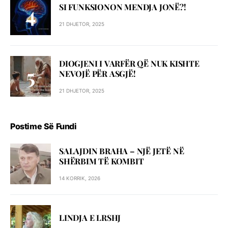
SI FUNKSIONON MENDJA JONË?!
21 DHJETOR, 2025
DIOGJENI I VARFËR QË NUK KISHTE
NEVOJË PËR ASGJË!
21 DHJETOR, 2025
Postime Së Fundi
SALAJDIN BRAHA – NJЁ JETЁ NЁ
SHЁRBIM TЁ KOMBIT
14 KORRIK, 2026
LINDJA E LRSHJ