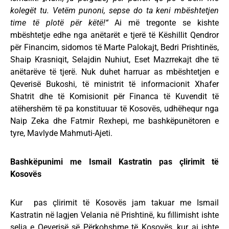
kolegët tu. Vetëm punoni, sepse do ta keni mbështetjen
time të plotë për këtë!“
Ai më tregonte se kishte
mbështetje edhe nga anëtarët e tjerë të Këshillit Qendror
për Financim, sidomos të Marte Palokajt, Bedri Prishtinës,
Shaip Krasniqit, Selajdin Nuhiut, Eset Mazrrekajt dhe të
anëtarëve të tjerë. Nuk duhet harruar as mbështetjen e
Qeverisë Bukoshi, të ministrit të informacionit Xhafer
Shatrit dhe të Komisionit për Financa të Kuvendit të
atëhershëm të pa konstituuar të Kosovës, udhëhequr nga
Naip Zeka dhe Fatmir Rexhepi, me bashkëpunëtoren e
tyre, Mavlyde Mahmuti-Ajeti.
Bashkëpunimi me Ismail Kastratin pas çlirimit të
Kosovës
Kur pas çlirimit të Kosovës jam takuar me Ismail
Kastratin në lagjen Velania në Prishtinë, ku fillimisht ishte
selia e Qeverisë së Përkohshme të Kosovës, kur ai ishte