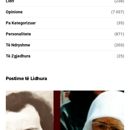
Libri
(238)
Opinione
(7 037)
Pa Kategorizuar
(35)
Personalitete
(871)
Të Ndryshme
(203)
Të Zgjedhura
(25)
Postime të Lidhura