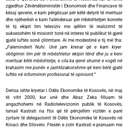
zgjedhur Zëvëndësministër i Ekonomisë dhe Financave të
kësaj qeverie, e kam përgëzuar për këtë detyrë të merituar
dhe njëherësh e kam falënderuar për mbështetjen konrete
të tij ekipit tim televiziv me qëllim të realizimit të
suksesshëm të misionit tonë në interes të publikut të gjerë
gjatë luftës sonë çlirimtare. Ai me modestinë e tij më tha:
„Faleminderit Nuhi. Unë jam krenar që e kam kryer
obligimin tim për të mbështetur ekipin tënd dhe ju e keni
merituar këtë mbështetje, e cila ka qenë shumë e vogël në
krahasim me punën e jashtëzakonshme që keni bërë gjatë
luftës në informimin profesional të opinionit.“
Derisa ishte kryetar i Odës Ekonomike të Kosovës, në maj
të vitit 2000, kur unë dhe Abaz Zeka filluam të
angazhohemi në Radiotelevizionin publik të Kosovës,
Ismail Kastrati na ftoi që të përcjellim vizitën e parë
zyrtare të delegacionit të Odës Ekonomike të Kosovës në
Kroaci dhe Slloveni. Ftesën e zotri Kastrati e pranuam me