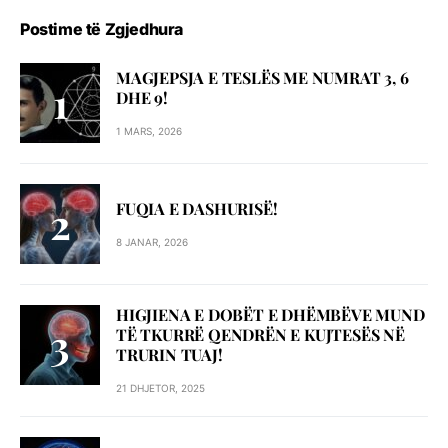
Postime të Zgjedhura
MAGJEPSJA E TESLËS ME NUMRAT 3, 6
DHE 9!
1 MARS, 2026
FUQIA E DASHURISË!
8 JANAR, 2026
HIGJIENA E DOBËT E DHËMBËVE MUND
TË TKURRË QENDRËN E KUJTESËS NË
TRURIN TUAJ!
21 DHJETOR, 2025