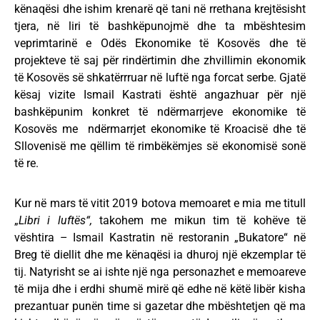
kënaqësi dhe ishim krenarë që tani në rrethana krejtësisht
tjera, në liri të bashkëpunojmë dhe ta mbështesim
veprimtarinë e Odës Ekonomike të Kosovës dhe të
projekteve të saj për rindërtimin dhe zhvillimin ekonomik
të Kosovës së shkatërrruar në luftë nga forcat serbe. Gjatë
kësaj vizite Ismail Kastrati është angazhuar për një
bashkëpunim konkret të ndërmarrjeve ekonomike të
Kosovës me ndërmarrjet ekonomike të Kroacisë dhe të
Sllovenisë me qëllim të rimbëkëmjes së ekonomisë sonë
të re.
Kur në mars të vitit 2019 botova memoaret e mia me titull
„
Libri i luftës“,
takohem me mikun tim të kohëve të
vështira – Ismail Kastratin në restoranin „Bukatore“ në
Breg të diellit dhe me kënaqësi ia dhuroj një ekzemplar të
tij. Natyrisht se ai ishte një nga personazhet e memoareve
të mija dhe i erdhi shumë mirë që edhe në këtë libër kisha
prezantuar punën time si gazetar dhe mbështetjen që ma