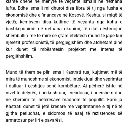
kishte dhënë në mënyrë të veçantë Ismaili në rrethana
lufte. Edhe Ismaili mi dhuroi disa libra të tij nga fusha e
ekonomisë dhe e financave në Kosovë. Kështu, si miqë të
vjetër, këmbyem disa kujtime të veçanta nga koha e
bashkëpunimit në rrethana okupimi, të cilat dëshmojnë
shembullin më të mirë se çfarë efektesh mund të japë kur
njerëzit profesionistë, të përgjegjshëm dhe atdhetarë dinë
kur duhet të mbështesin projektet me interes të
përgjithshëm.
Mund të them se për Ismail Kastrati ruaj kujtimet më të
mira të mundshme si ekonomist, intelektual dhe veprimtar
i dalluar i çështjes sonë kombëtare. Ai përherë ishte në
nivel të detyrës, i përkushtuar, i vendosur, i ndershëm dhe
në shërbim të ineteresave madhore të popullit. Familja
Kastrati duhet të jetë krenare me veprimtarinë e tij në të
gjitha periudhat, e sidomos të asaj të rezistencës së
armatosur për liri e pavarësi.