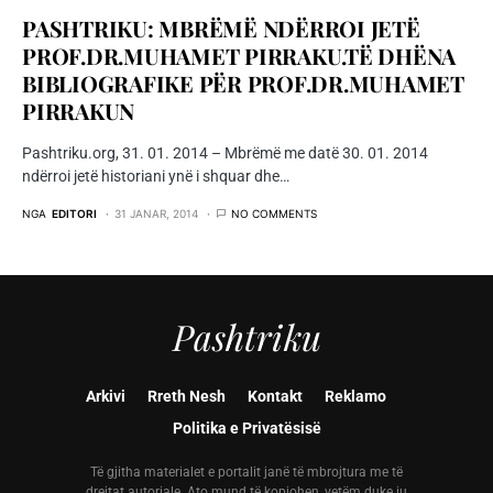
PASHTRIKU: MBRËMË NDËRROI JETË
PROF.DR.MUHAMET PIRRAKU.TË DHËNA
BIBLIOGRAFIKE PËR PROF.DR.MUHAMET
PIRRAKUN
Pashtriku.org, 31. 01. 2014 – Mbrëmë me datë 30. 01. 2014
ndërroi jetë historiani ynë i shquar dhe…
NGA
EDITORI
31 JANAR, 2014
NO COMMENTS
Pashtriku
Arkivi
Rreth Nesh
Kontakt
Reklamo
Politika e Privatësisë
Të gjitha materialet e portalit janë të mbrojtura me të
drejtat autoriale. Ato mund të kopjohen, vetëm duke iu