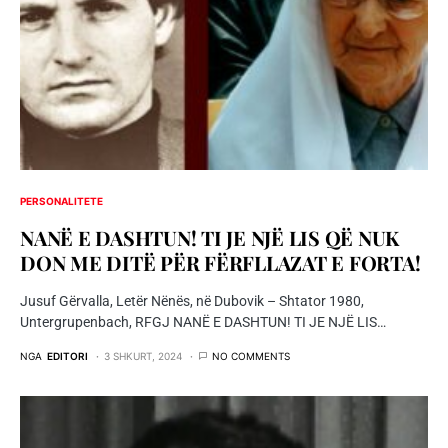
PERSONALITETE
NANË E DASHTUN! TI JE NJË LIS QË NUK
DON ME DITË PËR FËRFLLAZAT E FORTA!
Jusuf Gërvalla, Letër Nënës, në Dubovik – Shtator 1980,
Untergrupenbach, RFGJ NANË E DASHTUN! TI JE NJË LIS…
NGA
EDITORI
3 SHKURT, 2024
NO COMMENTS