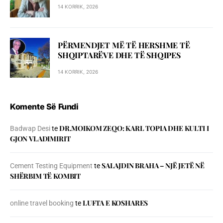
14 KORRIK, 2026
PËRMENDJET MË TË HERSHME TË
SHQIPTARËVE DHE TË SHQIPES
14 KORRIK, 2026
Komente Së Fundi
DR.MOIKOM ZEQO: KARL TOPIA DHE KULTI I
Badwap Desi
te
GJON VLADIMIRIT
SALAJDIN BRAHA – NJЁ JETЁ NЁ
Cement Testing Equipment
te
SHЁRBIM TЁ KOMBIT
LUFTA E KOSHARES
online travel booking
te