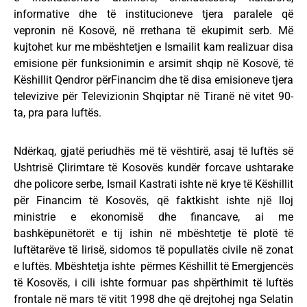
informative dhe të institucioneve tjera paralele që
vepronin në Kosovë, në rrethana të ekupimit serb. Më
kujtohet kur me mbështetjen e Ismailit kam realizuar disa
emisione për funksionimin e arsimit shqip në Kosovë, të
Këshillit Qendror përFinancim dhe të disa emisioneve tjera
televizive për Televizionin Shqiptar në Tiranë në vitet 90-
ta, pra para luftës.
Ndërkaq, gjatë periudhës më të vështirë, asaj të luftës së
Ushtrisë Çlirimtare të Kosovës kundër forcave ushtarake
dhe policore serbe, Ismail Kastrati ishte në krye të Këshillit
për Financim të Kosovës, që faktkisht ishte një lloj
ministrie e ekonomisë dhe financave, ai me
bashkëpunëtorët e tij ishin në mbështetje të plotë të
luftëtarëve të lirisë, sidomos të popullatës civile në zonat
e luftës. Mbështetja ishte përmes Këshillit të Emergjencës
të Kosovës, i cili ishte formuar pas shpërthimit të luftës
frontale në mars të vitit 1998 dhe që drejtohej nga Selatin