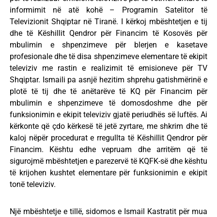
informimit në atë kohë – Programin Satelitor të
Televizionit Shqiptar në Tiranë. I kërkoj mbështetjen e tij
dhe të Këshillit Qendror për Financim të Kosovës për
mbulimin e shpenzimeve për blerjen e kasetave
profesionale dhe të disa shpenzimeve elementare të ekipit
televiziv me rastin e realizimit të emisioneve për TV
Shqiptar. Ismaili pa asnjë hezitim shprehu gatishmërinë e
plotë të tij dhe të anëtarëve të KQ për Financim për
mbulimin e shpenzimeve të domosdoshme dhe për
funksionimin e ekipit televiziv gjatë periudhës së luftës. Ai
kërkonte që çdo kërkesë të jetë zyrtare, me shkrim dhe të
kaloj nëpër procedurat e rregullta të Këshillit Qendror për
Financim. Kështu edhe vepruam dhe arritëm që të
sigurojmë mbështetjen e parezervë të KQFK-së dhe kështu
të krijohen kushtet elementare për funksionimin e ekipit
tonë televiziv.
Një mbështetje e tillë, sidomos e Ismail Kastratit për mua