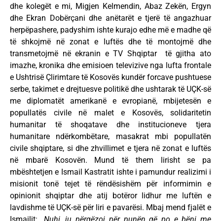
dhe kolegët e mi, Migjen Kelmendin, Abaz Zekën, Ergyn
dhe Ekran Dobërçani dhe anëtarët e tjerë të angazhuar
herpëpashere, padyshim ishte kurajo edhe më e madhe që
të shkojmë në zonat e luftës dhe të montojmë dhe
transmetojmë në ekranin e TV Shqiptar të gjitha ato
imazhe, kronika dhe emisioen televizive nga lufta frontale
e Ushtrisë Çlirimtare të Kosovës kundër forcave pushtuese
serbe, takimet e drejtuesve politikë dhe ushtarak të UÇK-së
me diplomatët amerikanë e evropianë, mbijetesën e
popullatës civile në malet e Kosovës, solidaritetin
humanitar të shoqatave dhe institucioneve tjera
humanitare ndërkombëtare, masakrat mbi popullatën
civile shqiptare, si dhe zhvillimet e tjera në zonat e luftës
në mbarë Kosovën. Mund të them lirisht se pa
mbështetjen e Ismail Kastratit ishte i pamundur realizimi i
misionit tonë tejet të rëndësishëm për informimin e
opinionit shqiptar dhe atij botëror lidhur me luftën e
lavdishme të UÇK-së për liri e pavarësi. Mbaj mend fjalët e
Ismailit:
„Nuhi, ju përgëzoj për punën që po e bëni me