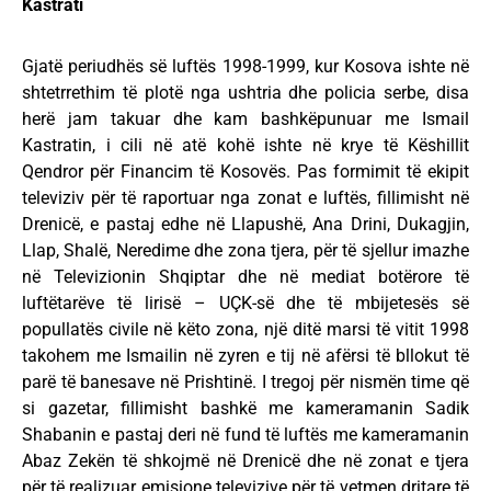
Kastrati
Gjatë periudhës së luftës 1998-1999, kur Kosova ishte në
shtetrrethim të plotë nga ushtria dhe policia serbe, disa
herë jam takuar dhe kam bashkëpunuar me Ismail
Kastratin, i cili në atë kohë ishte në krye të Këshillit
Qendror për Financim të Kosovës. Pas formimit të ekipit
televiziv për të raportuar nga zonat e luftës, fillimisht në
Drenicë, e pastaj edhe në Llapushë, Ana Drini, Dukagjin,
Llap, Shalë, Neredime dhe zona tjera, për të sjellur imazhe
në Televizionin Shqiptar dhe në mediat botërore të
luftëtarëve të lirisë – UÇK-së dhe të mbijetesës së
popullatës civile në këto zona, një ditë marsi të vitit 1998
takohem me Ismailin në zyren e tij në afërsi të bllokut të
parë të banesave në Prishtinë. I tregoj për nismën time që
si gazetar, fillimisht bashkë me kameramanin Sadik
Shabanin e pastaj deri në fund të luftës me kameramanin
Abaz Zekën të shkojmë në Drenicë dhe në zonat e tjera
për të realizuar emisione televizive për të vetmen dritare të