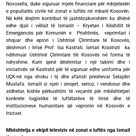
Novosella, duke siguruar mjete financiare për mbijetesën
e popullatës civile në zonat e luftës në mbarë Kosovën.
Në këtë drejtim kontribut të jashtëzakonshëm ka dhënë
edhe djali i vëllait të Ismailit – Kryetari i Këshillit të
Emergjencës për Komunën e Prishtinës, veprimtari i
shquar dhe eprori i Ushtrisë Çlirimtare të Kosovës,
dëshmori i lirisë Prof. Isa Kastrati. Ismail Krastrati ka
ndihmuar Ushtrinë Çlirimtare tlë Kosovës në forma të
ndryshme. Kam qenë dëshmitar i një takimi dhe i
iniciativës së Kastratit për të siguruar edhe uniforma për
UÇK-në nga shoku i tij dhe afaristi preshevar Selajdin
Mustafa. Ismaili si njeri i sinqert, serioz, i vendosur dhe
atdhetar, kishte përkushtim të veçantë për mbështetjen
konkrete logjistike të luftëtarëve të lirisë dhe të
institucioneve humanitare që vepronin në Kosovën e
trazuar.
Mbështetja e ekipit televiziv në zonat e luftës nga Ismail