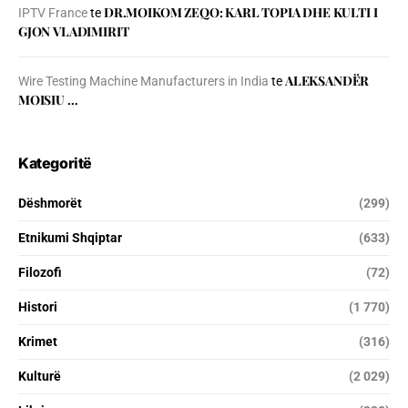
DR.MOIKOM ZEQO: KARL TOPIA DHE KULTI I
IPTV France
te
GJON VLADIMIRIT
ALEKSANDËR
Wire Testing Machine Manufacturers in India
te
MOISIU …
Kategoritë
Dëshmorët
(299)
Etnikumi Shqiptar
(633)
Filozofi
(72)
Histori
(1 770)
Krimet
(316)
Kulturë
(2 029)