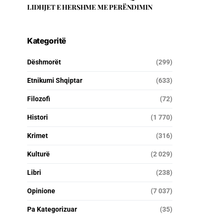
LIDHJET E HERSHME ME PERËNDIMIN
Kategoritë
Dëshmorët
(299)
Etnikumi Shqiptar
(633)
Filozofi
(72)
Histori
(1 770)
Krimet
(316)
Kulturë
(2 029)
Libri
(238)
Opinione
(7 037)
Pa Kategorizuar
(35)