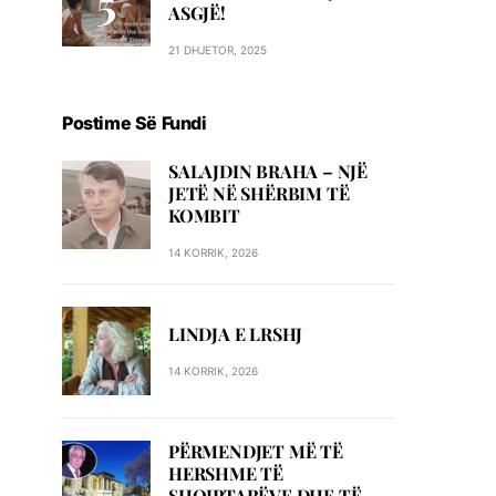
ASGJË!
21 DHJETOR, 2025
Postime Së Fundi
SALAJDIN BRAHA – NJЁ
JETЁ NЁ SHЁRBIM TЁ
KOMBIT
14 KORRIK, 2026
LINDJA E LRSHJ
14 KORRIK, 2026
PËRMENDJET MË TË
HERSHME TË
SHQIPTARËVE DHE TË