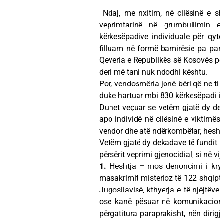
Ndaj, me nxitim, në cilësinë e sh
veprimtarinë në grumbullimin 
kërkesëpadive individuale për qyt
filluam në formë bamirësie pa pa
Qeveria e Republikës së Kosovës pë
deri më tani nuk ndodhi kështu.
Por, vendosmëria jonë bëri që ne ti
duke hartuar mbi 830 kërkesëpadi 
Duhet veçuar se vetëm gjatë dy dek
apo individë në cilësinë e viktimës
vendor dhe atë ndërkombëtar, heshtje
Vetëm gjatë dy dekadave të fundit ng
përsërit veprimi gjenocidial, si në vi
1.
Heshtja
–
mos denoncimi i kry
masakrimit misterioz të 122 shqip
Jugosllavisë, kthyerja e të njëjtë
ose kanë pësuar në komunikacion
përgatitura paraprakisht, nën dirig