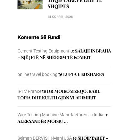
SHQIPES
14 KORRIK, 2026
Komente Së Fundi
SALAJDIN BRAHA
Cement Testing Equipment
te
– NJЁ JETЁ NЁ SHЁRBIM TЁ KOMBIT
LUFTA E KOSHARES
online travel booking
te
DR.MOIKOM ZEQO: KARL
IPTV France
te
TOPIA DHE KULTI I GJON VLADIMIRIT
Wire Testing Machine Manufacturers in India
te
ALEKSANDËR MOISIU …
SHQIPTARËT –
Selman DERVISHI-Mani USA
te