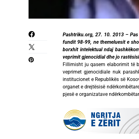
Pashtriku.org, 27. 10. 2013 – Pas g
fundit 98-99, ne themeluesit e shoq
borxhit intelektual ndaj bashkëko
veprimit gjenocidial dhe jo rastësis
Fillimisht ju qasem elaborimit të 
veprimet gjenocidiale nuk paras
institucionet e Republikës së Kosov
organet e drejtësisë ndërkombëta
pjesë e organizatave ndërkombëtar