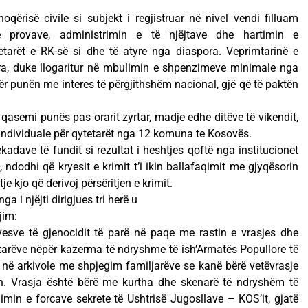
oqërisë civile si subjekt i regjistruar në nivel vendi filluam
e provave, administrimin e të njëjtave dhe hartimin e
etarët e RK-së si dhe të atyre nga diaspora. Veprimtarinë e
ra, duke llogaritur në mbulimin e shpenzimeve minimale nga
r punën me interes të përgjithshëm nacional, gjë që të paktën
 qasemi punës pas orarit zyrtar, madje edhe ditëve të vikendit,
individuale për qytetarët nga 12 komuna te Kosovës.
adave të fundit si rezultat i heshtjes qoftë nga institucionet
, ndodhi që kryesit e krimit t’i ikin ballafaqimit me gjyqësorin
 kjo që derivoj përsëritjen e krimit.
a i njëjti dirigjues tri herë u
jim:
esve të gjenocidit të parë në paqe me rastin e vrasjes dhe
tarëve nëpër kazerma të ndryshme të ish’Armatës Popullore të
ve në arkivole me shpjegim familjarëve se kanë bërë vetëvrasje
. Vrasja është bërë me kurtha dhe skenarë të ndryshëm të
jimin e forcave sekrete të Ushtrisë Jugosllave – KOS’it, gjatë