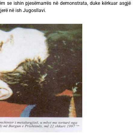
m se ishin pjesëmarrës në demonstrata, duke kërkuar asgjë
erë në ish Jugosllavi.