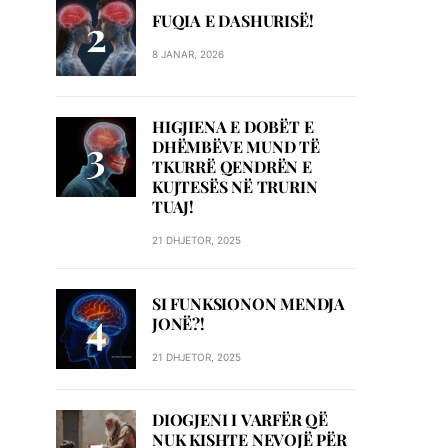
FUQIA E DASHURISË!
8 JANAR, 2026
HIGJIENA E DOBËT E
DHËMBËVE MUND TË
TKURRË QENDRËN E
KUJTESËS NË TRURIN
TUAJ!
21 DHJETOR, 2025
SI FUNKSIONON MENDJA
JONË?!
21 DHJETOR, 2025
DIOGJENI I VARFËR QË
NUK KISHTE NEVOJË PËR