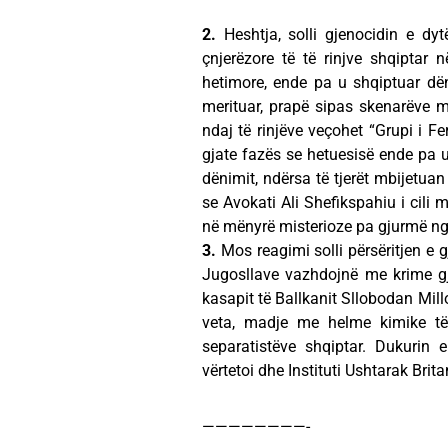
2.
Heshtja, solli gjenocidin e dyt
çnjerëzore të të rinjve shqiptar
hetimore, ende pa u shqiptuar dën
merituar, prapë sipas skenarëve m
ndaj të rinjëve veçohet “Grupi i Fe
gjate fazës se hetuesisë ende pa u
dënimit, ndërsa të tjerët mbijetuan
se Avokati Ali Shefikspahiu i cili m
në mënyrë misterioze pa gjurmë nga 
3.
Mos reagimi solli përsëritjen e g
Jugosllave vazhdojnë me krime gje
kasapit të Ballkanit Sllobodan Mil
veta, madje me helme kimike të l
separatistëve shqiptar. Dukurin
vërtetoi dhe Instituti Ushtarak Brit
————————-