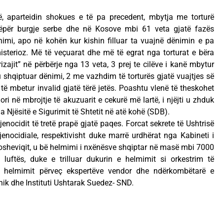
ë, aparteidin shokues e të pa precedent, mbytja me torturë
 nëpër burgje serbe dhe në Kosove mbi 61 veta gjatë fazës
imi, apo në kohën kur kishin filluar ta vuajnë dënimin e pa
isterioz. Më të veçuarat dhe më të egrat nga torturat e bëra
rizajit” në përbërje nga 13 veta, 3 prej te cilëve i kanë mbytur
 shqiptuar dënimi, 2 me vazhdim të torturës gjatë vuajtjes së
 të mbetur invalid gjatë tërë jetës. Poashtu vlenë të theskohet
ori në mbrojtje të akuzuarit e cekurë më lartë, i njëjti u zhduk
Njësitë e Sigurimit të Shtetit në atë kohë (SDB).
jenocidit të tretë prapë gjatë paqes. Forcat sekrete të Ushtrisë
nocidiale, respektivisht duke marrë urdhërat nga Kabineti i
losheviqit, u bë helmimi i nxënësve shqiptar në masë mbi 7000
uftës, duke e trilluar dukurin e helmimit si orkestrim të
 e helmimit përveç ekspertëve vendor dhe ndërkombëtarë e
anik dhe Instituti Ushtarak Suedez- SND.