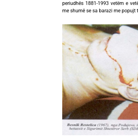
periudhës 1881-1993 vetëm e vetë
me shumë se sa barazi me popujt tj