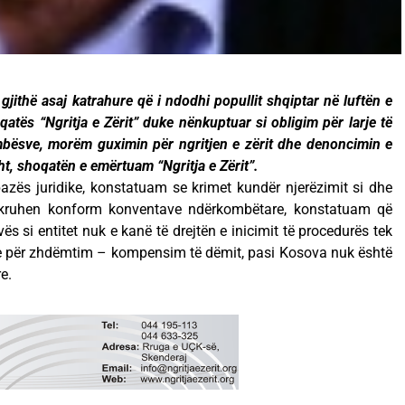
jithë asaj katrahure që i ndodhi popullit shqiptar në luftën e
atës “Ngritja e Zërit” duke nënkuptuar si obligim për larje të
mbësve, morëm guximin për ngritjen e zërit dhe denoncimin e
ht, shoqatën e emërtuam “Ngritja e Zërit”.
bazës juridike, konstatuam se krimet kundër njerëzimit si dhe
hkruhen konform konventave ndërkombëtare, konstatuam që
ës si entitet nuk e kanë të drejtën e inicimit të procedurës tek
re për zhdëmtim – kompensim të dëmit, pasi Kosova nuk është
e.