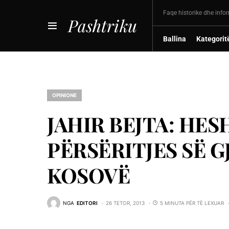
Faqe historike dhe info
Pashtriku
Ballina
Kategorit
OPINIONE
JAHIR BEJTA: HES
PËRSËRITJES SË G
KOSOVË
NGA
EDITORI
26 TETOR, 2013
5 MINUTA PËR TË LEXUAR