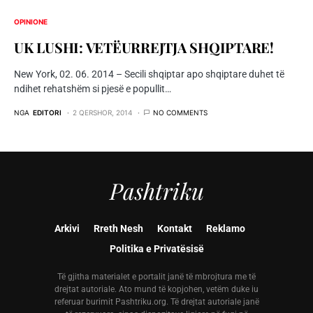
OPINIONE
UK LUSHI: VETËURREJTJA SHQIPTARE!
New York, 02. 06. 2014 – Secili shqiptar apo shqiptare duhet të
ndihet rehatshëm si pjesë e popullit…
NGA
EDITORI
2 QERSHOR, 2014
NO COMMENTS
Pashtriku
Arkivi
Rreth Nesh
Kontakt
Reklamo
Politika e Privatësisë
Të gjitha materialet e portalit janë të mbrojtura me të
drejtat autoriale. Ato mund të kopjohen, vetëm duke iu
referuar burimit Pashtriku.org. Të drejtat autoriale janë