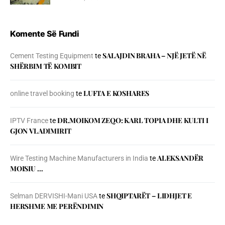
Komente Së Fundi
SALAJDIN BRAHA – NJЁ JETЁ NЁ
Cement Testing Equipment
te
SHЁRBIM TЁ KOMBIT
LUFTA E KOSHARES
online travel booking
te
DR.MOIKOM ZEQO: KARL TOPIA DHE KULTI I
IPTV France
te
GJON VLADIMIRIT
ALEKSANDËR
Wire Testing Machine Manufacturers in India
te
MOISIU …
SHQIPTARËT – LIDHJET E
Selman DERVISHI-Mani USA
te
HERSHME ME PERËNDIMIN