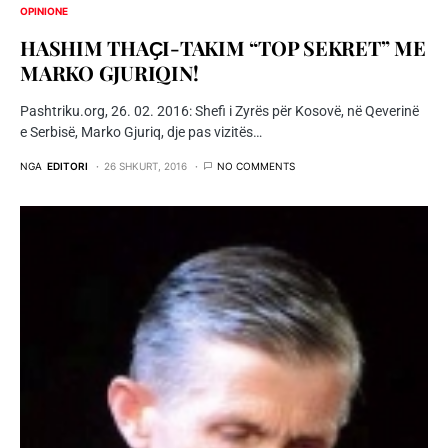
OPINIONE
HASHIM THAҪI-TAKIM “TOP SEKRET” ME
MARKO GJURIQIN!
Pashtriku.org, 26. 02. 2016: Shefi i Zyrës për Kosovë, në Qeverinë
e Serbisë, Marko Gjuriq, dje pas vizitës…
NGA
EDITORI
26 SHKURT, 2016
NO COMMENTS