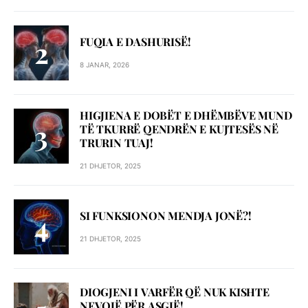
FUQIA E DASHURISË!
8 JANAR, 2026
HIGJIENA E DOBËT E DHËMBËVE MUND
TË TKURRË QENDRËN E KUJTESËS NË
TRURIN TUAJ!
21 DHJETOR, 2025
SI FUNKSIONON MENDJA JONË?!
21 DHJETOR, 2025
DIOGJENI I VARFËR QË NUK KISHTE
NEVOJË PËR ASGJË!