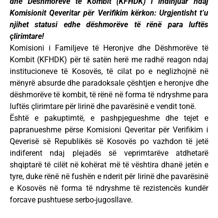
dhe Dëshmorëve të Kombit (KFHDK) i indinjuar ndaj
Komisionit Qeveritar për Verifikim kërkon: Urgjentisht t’u
njihet statusi edhe dëshmorëve të rënë para luftës
çlirimtare!
Komisioni i Familjeve të Heronjve dhe Dëshmorëve të
Kombit (KFHDK) për të satën herë me radhë reagon ndaj
institucioneve të Kosovës, të cilat po e neglizhojnë në
mënyrë absurde dhe paradoksale çështjen e heronjve dhe
dëshmorëve të kombit, të rënë në forma të ndryshme para
luftës çlirimtare për lirinë dhe pavarësinë e vendit tonë.
Është e pakuptimtë, e pashpjegueshme dhe tejet e
papranueshme përse Komisioni Qeveritar për Verifikim i
Qeverisë së Republikës së Kosovës po vazhdon të jetë
indiferent ndaj plejadës së veprimtarëve atdhetarë
shqiptarë të cilët në kohërat më të vështira dhanë jetën e
tyre, duke rënë në fushën e nderit për lirinë dhe pavarësinë
e Kosovës në forma të ndryshme të rezistencës kundër
forcave pushtuese serbo-jugosllave.