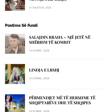
21 DHJETOR, 2025
Postime Së Fundi
SALAJDIN BRAHA – NJЁ JETЁ NЁ
SHЁRBIM TЁ KOMBIT
14 KORRIK, 2026
LINDJA E LRSHJ
14 KORRIK, 2026
PËRMENDJET MË TË HERSHME TË
SHQIPTARËVE DHE TË SHQIPES
14 KORRIK, 2026