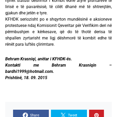
njihet statusi dëshmor i kombit edhe atyre pishtarëve të
lirisë e të pavarësisë, të cilët dhanë më të shtrenjtën,
gjakun dhe jetën e tyre.
KFHDK seriozisht po e shqyrton mundësinë e aksioneve
protestuese ndaj Komisionit Qeveritar për Verifikim deri në
përmbushjen e kërkesave, që do të thotë derisa të
shpallen zyrtarisht me ligj dëshmorë të kombit edhe të
rënët para luftës çlirimtare.
Behram Krasniqi, anëtar i KFHDK-ës.
Kontakti me Behram Krasniqin –
bardhi1999@hotmail.com
.
Prishtinë, 18. 09. 2015
Share
Tweet