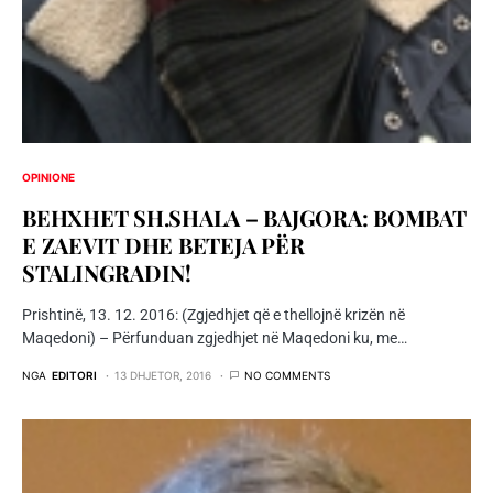
OPINIONE
BEHXHET SH.SHALA – BAJGORA: BOMBAT
E ZAEVIT DHE BETEJA PËR
STALINGRADIN!
Prishtinë, 13. 12. 2016: (Zgjedhjet që e thellojnë krizën në
Maqedoni) – Përfunduan zgjedhjet në Maqedoni ku, me…
NGA
EDITORI
13 DHJETOR, 2016
NO COMMENTS