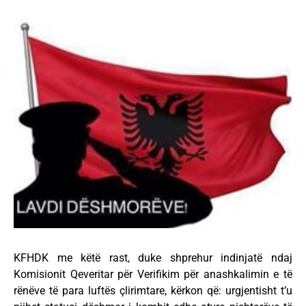
KFHDK me këtë rast, duke shprehur indinjatë ndaj
Komisionit Qeveritar për Verifikim për anashkalimin e të
rënëve të para luftës çlirimtare, kërkon që: urgjentisht t’u