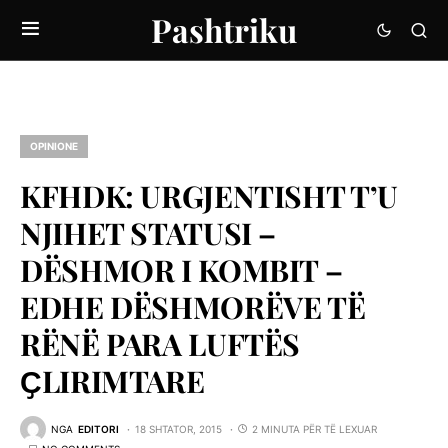
Pashtriku
OPINIONE
KFHDK: URGJENTISHT T’U
NJIHET STATUSI –
DËSHMOR I KOMBIT –
EDHE DËSHMORËVE TË
RËNË PARA LUFTËS
ҪLIRIMTARE
NGA
EDITORI
18 SHTATOR, 2015
2 MINUTA PËR TË LEXUAR