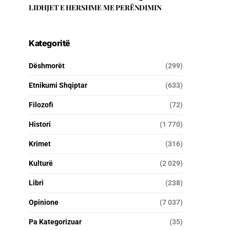
LIDHJET E HERSHME ME PERËNDIMIN
Kategoritë
Dëshmorët
(299)
Etnikumi Shqiptar
(633)
Filozofi
(72)
Histori
(1 770)
Krimet
(316)
Kulturë
(2 029)
Libri
(238)
Opinione
(7 037)
Pa Kategorizuar
(35)