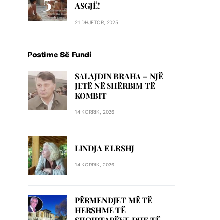
ASGJË!
21 DHJETOR, 2025
Postime Së Fundi
SALAJDIN BRAHA – NJЁ
JETЁ NЁ SHЁRBIM TЁ
KOMBIT
14 KORRIK, 2026
LINDJA E LRSHJ
14 KORRIK, 2026
PËRMENDJET MË TË
HERSHME TË
SHQIPTARËVE DHE TË