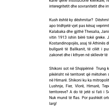
kanë qënë institucione klerikale, 
interegritetit dhe sovranitetit dhe 
Kush është ky dëshmitar? Dëshmitarë 
apo tridhjetë vjet pas kësaj veprimt
Kalabaka dhe gjithë Thesalia, Janin
vitin 1913 ishin bërë tokë greke. 
Kostandinopojës, asaj të Athinës dh
bullgarë të Ballkanit, të cilët i p
zakonet dhe i kthyen në skllevër të
Shikoni sot në Shqipërinë Trung ku
pikërisht në territoret që mëtohen 
në Himarë. Shikoni ku ka mitropolit
Lushnje, Fier, Vlorë, Himarë, Te
territoreve? A do të jetë si fati i 
Nuk mund të flas. Por pashkët ort
larg!