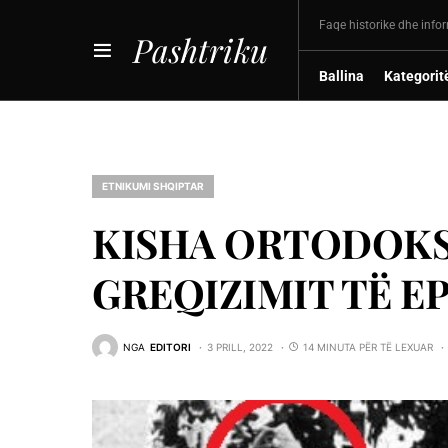
Faqe historike dhe info
Pashtriku
Ballina
Kategorit
ETNIKUMI SHQIPTAR
KISHA ORTODOKS
GREQIZIMIT TË EP
NGA
EDITORI
3 PRILL, 2022
14 MINUTA PËR TË LEXUAR