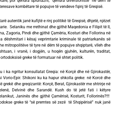
fetare, por qëndra spiunazhi, qëndra diversioniste në dëm të
interesave kombëtare të popujve të vendeve fqinj të Greqisë.
autentik janë kufijtë e rinj politikë të Greqisë, dhjetë, njëzet
arie. Selaniku me rrethinat dhe gjithë Maqedonia e Filipit të II,
a, Zagoria, Pindi dhe gjithë Çamëria, Kosturi dhe Follorina në
Ja dëshmitari i kësaj veprimtarie kriminale të patriarkanës së
e mitropolitëve të tyre në dëm të popujve shqiptarë, vlleh dhe
ushtuan, i vranë, i dogjën, u hoqën gjuhën, kulturën, traditat,
 ortodoksisë greke të formatuar në shtet politik.
 i ka ngritur konsullatat Greqia: në Korçë dhe në Gjirokastër,
si Vorio-Epir. Shikoni ku ka hapur shkolla greke: në Korcë dhe
ë grekë dhe greqizantë: Korçë, Berat, Gjirokastër me shtrirje në
pelenë, Delvinë dhe Sarandë. Kush do të jetë fati i këtyre
Selanikut, Janinës dhe gjithë Çamërisë, Kosturit, Follorinës?!!!
odokse greke të “së premtes së zezë të Shqipërisë” nuk janë