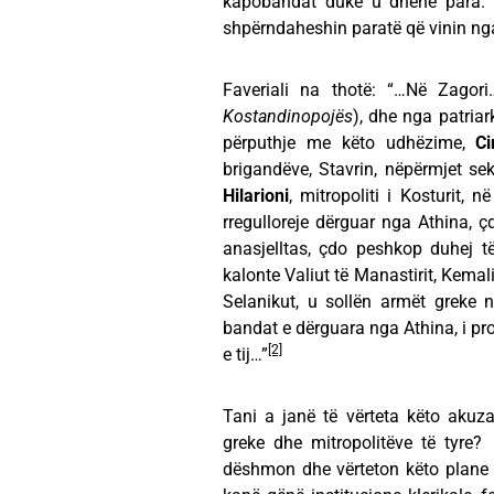
kapobandat duke u dhënë para. 
shpërndaheshin paratë që vinin ng
Faveriali na thotë: “…Në Zagori
Kostandinopojës
), dhe nga patria
përputhje me këto udhëzime,
Cir
brigandëve, Stavrin, nëpërmjet sekr
Hilarioni
, mitropoliti i Kosturit,
rregulloreje dërguar nga Athina, 
anasjelltas, çdo peshkop duhej të
kalonte Valiut të Manastirit, Kemal
Selanikut, u sollën armët greke 
bandat e dërguara nga Athina, i pr
[2]
e tij…”
Tani a janë të vërteta këto akuz
greke dhe mitropolitëve të tyr
dëshmon dhe vërteton këto plane m