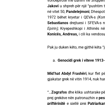
vorioepirote me banim në Shqipëri;
Jakovi
u shpreh për një “pushtim të
në vitet 50,
Pandelejmoni
; Dhespot
1972 bëhet kryetar i QEVA-s
(Kom
Sebastianos
drejtuesi i SFEVA-s 
Epirin);
Kryepeshkopi i Athinës në
Konicës, Andreas,
i cili ka vendosu
Pak ju duken këto, me gjithë këta “j
Genocidi grek i viteve 1913
Mid’hat Abdyl Frashëri
, kur flet 
gjakatar grek në vitin 1914, nuk h
“…
Zografos
dhe klika ushtarake për
prej grekëve nën patronazhin e
pes
priftërinjtë
e sjellë prej
Patriarkan