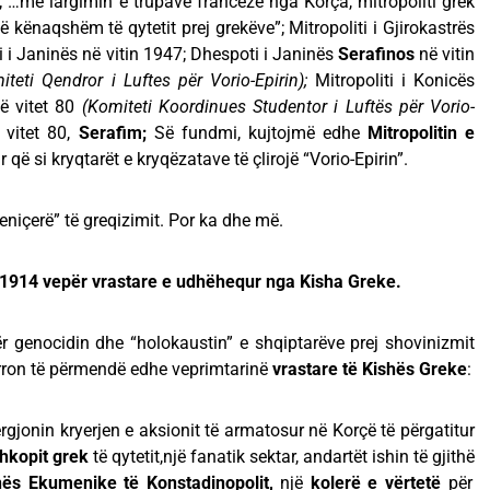
 …me largimin e trupave franceze nga Korça, mitropoliti grek
 kënaqshëm të qytetit prej grekëve”; Mitropoliti i Gjirokastrës
i i Janinës në vitin 1947; Dhespoti i Janinës
Serafinos
në vitin
iteti Qendror i Luftes për Vorio-Epirin);
Mitropoliti i Konicës
në vitet 80
(Komiteti Koordinues Studentor i Luftës për Vorio-
 vitet 80,
Serafim;
Së fundmi, kujtojmë edhe
Mitropolitin e
r që si kryqtarët e kryqëzatave të çlirojë “Vorio-Epirin”.
eniçerë” të greqizimit. Por ka dhe më.
-1914 vepër vrastare e udhëhequr nga Kisha Greke.
për genocidin dhe “holokaustin” e shqiptarëve prej shovinizmit
arron të përmendë edhe veprimtarinë
vrastare të Kishës Greke
:
gjonin kryerjen e aksionit të armatosur në Korçë të përgatitur
hkopit grek
të qytetit,një fanatik sektar, andartët ishin të gjithë
ës Ekumenike të Konstadinopolit,
një
kolerë e vërtetë
për