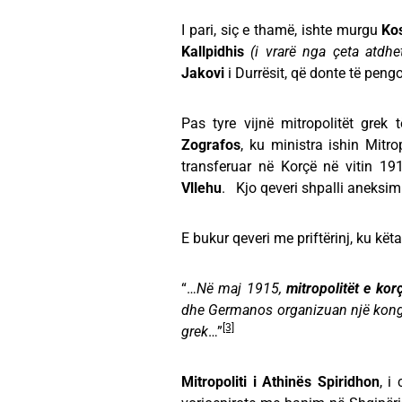
I pari, siç e thamë, ishte murgu
Ko
Kallpidhis
(i vrarë nga çeta atdh
Jakovi
i Durrësit, që donte të peng
Pas tyre vijnë mitropolitët grek 
Zografos
, ku ministra ishin Mitrop
transferuar në Korçë në vitin 191
Vllehu
. Kjo qeveri shpalli aneksim
E bukur qeveri me priftërinj, ku kët
“…
Në maj 1915,
mitropolitët e kor
dhe Germanos organizuan një kongre
[3]
grek
…”
Mitropoliti i Athinës Spiridhon
, i