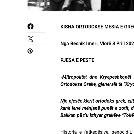
KISHA ORTODOKSE MESIA E GREQ
Nga Besnik Imeri, Vlorë 3 Prill 20
PJESA E PESTE
-Mitropolitët dhe Kryepeshkopët 
Ortodokse Greke, gjeneralë të “Kry
Një pjesëe klerit ortodoks grek, elit
kanë lënë mënjanë punët e zotit, 
Ballkan pë t’u kthyer grekëve “Tok
Historia e fatkeqësive, genocidit,