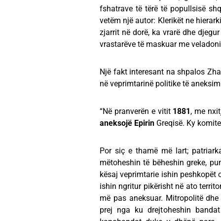
fshatrave të tërë të popullsisë shq
vetëm një autor: Klerikët ne hierar
zjarrit në dorë, ka vrarë dhe djegur
vrastarëve të maskuar me veladonin
Një fakt interesant na shpalos Zhan
në veprimtarinë politike të aneksimit
“Në pranverën e vitit
1881
, me nxi
aneksojë Epirin
Greqisë. Ky komitet
Por siç e thamë më lart; patriar
mëtoheshin të bëheshin greke, pun
kësaj veprimtarie ishin peshkopët o
ishin ngritur pikërisht në ato terri
më pas aneksuar. Mitropolitë dhe k
prej nga ku drejtoheshin bandat 