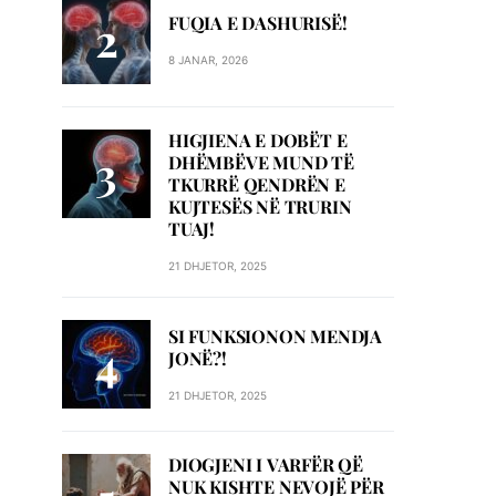
FUQIA E DASHURISË!
8 JANAR, 2026
HIGJIENA E DOBËT E
DHËMBËVE MUND TË
TKURRË QENDRËN E
KUJTESËS NË TRURIN
TUAJ!
21 DHJETOR, 2025
SI FUNKSIONON MENDJA
JONË?!
21 DHJETOR, 2025
DIOGJENI I VARFËR QË
NUK KISHTE NEVOJË PËR