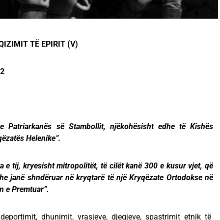
IZIMIT TË EPIRIT (V)
22
e Patriarkanës së Stambollit, njëkohësisht edhe të Kishës
qëzatës Helenike”.
a e tij, kryesisht mitropolitët, të cilët kanë 300 e kusur vjet, që
dhe janë shndëruar në kryqtarë të një Kryqëzate Ortodokse në
ën e Premtuar”.
 deportimit, dhunimit, vrasjeve, djegjeve, spastrimit etnik të