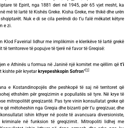
iptare të Epirit, nga 1881 deri në 1945, për 65 vjet rresht, ka
kinë më të lartë të Kishës Greke. Kisha Greke, me thikë dhe urën
 shqiptarët. Nuk e di se cila perëndi do t’u falë mëkatet këtyre
 e zi.
 Klod Faveirial lidhur me implikimin e klerikëve të lartë grekë
 të territoreve të popujve të tjerë në favor të Greqisë:
tjen e Athinës u formua në Janinë një komitet me qëllim që
t’i
[1]
 kishte për kryetar
kryepeshkopin Sofron
”
kana e Kostandinopojës dhe peshkopë të saj në territoret që
ohej ethshëm për greqizimin e popullatës së tyre. Në krye të
se mitropolitët greqizantë. Pas tyre vinin konsullatat greke që
tore që mëtoheshin nga Greqia dhe bizanti për t’u greqizuar, dhe
onsullatat ishin kthyer në poste të avancuara diversioniste,
kriminale në funksion të greqizimit. Mitropoliti lidhej me