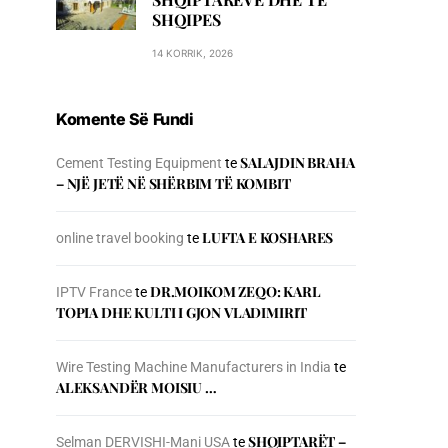
SHQIPES
14 KORRIK, 2026
Komente Së Fundi
SALAJDIN BRAHA
Cement Testing Equipment
te
– NJЁ JETЁ NЁ SHЁRBIM TЁ KOMBIT
LUFTA E KOSHARES
online travel booking
te
DR.MOIKOM ZEQO: KARL
IPTV France
te
TOPIA DHE KULTI I GJON VLADIMIRIT
Wire Testing Machine Manufacturers in India
te
ALEKSANDËR MOISIU …
SHQIPTARËT –
Selman DERVISHI-Mani USA
te