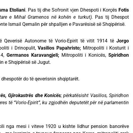
sma Etoliani
. Pas tij dhe Sofronit vjen Dhespoti i Korçës
Fotis
etare e Mihal Gramenos në kohën e turkut).
Pas tij Dhespot
onte Ismail Qemalin për shpalljen e Pavarësisë së Shqipërisë.
të Qeverisë Autonome të Vorio-Epirit të vitit 1914 të
Jorgo
oliti i Drinopulit,
Vasilios Papahristo;
Mitropoliti i Kosturit i
4,
Germanos Karavangjeli;
Mitropoliti i Konicës,
Spiridhon
in e Shqipërisë së Jugut.
a dhespotër do të qeverisnin shqiptarët.
çës, Gjirokastrës dhe Konicës
; përkatësisht Vasilios, Spiridhon
s të “Vorio-Epirit”, ku zgjodhën deputetët për në parlamentin
 cili nga mesi i viteve 1920 u kishte lidhur pension banorëve