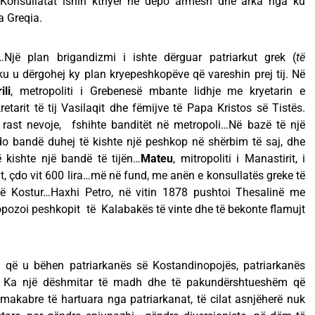
Konsullatat ishin kthyer në depo armesh dhe arka nga ku
a Greqia.
…Një plan brigandizmi i ishte dërguar patriarkut grek (
të
rku u dërgohej ky plan kryepeshkopëve që vareshin prej tij. Në
ili
, metropoliti i Grebenesë mbante lidhje me kryetarin e
etarit të tij Vasilaqit dhe fëmijve të Papa Kristos së Tistës.
 në rast nevoje, fshihte banditët në metropoli…Në bazë të një
çdo bandë duhej të kishte një peshkop në shërbim të saj, dhe
 kishte një bandë të tijën…
Mateu
, mitropoliti i Manastirit, i
it, çdo vit 600 lira…më në fund, me anën e konsullatës greke të
në Kostur…Haxhi Petro, në vitin 1878 pushtoi Thesalinë me
opozoi peshkopit të Kalabakës të vinte dhe të bekonte flamujt
a që u bëhen patriarkanës së Kostandinopojës, patriarkanës
e? Ka një dëshmitar të madh dhe të pakundërshtueshëm që
akabre të hartuara nga patriarkanat, të cilat asnjëherë nuk