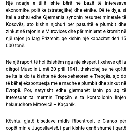
Një ndarje e tillë ishte bërë në bazë të interesave
ekonomike, politike (strategjike) dhe etnike. Që të dyja, si
Italia ashtu edhe Gjermania synonin resurset minerale të
Kosovës, ato kishin njohuri për pasuritë e plumbit dhe
zinkut në rajonin e Mitrovicës dhe për minierat e kromit në
një rajon jo larg Prizrenit, që kishin një kapacitet deri 15
000 tonë.
Në një raport të hollësishëm nga një ekspert i xeheve që ia
dërgoi Musolinit, më 20 prill 1941, theksohej se në qoftë
se Italia do ta kishte në dorë xeheroren e Trepçës, ajo do
të bëhej eksportuesja më e madhe e plumbit dhe zinkut në
Evropë. Por, natyrisht edhe gjermanët ishin po aq të
interesuar ta merrnin Trepçën e ta kontrollonin linjën
hekurudhore Mitrovicë – Kaçanik.
Kështu, gjatë bisedave midis Ribentropit e Cianos për
copëtimin e Jugosllavisë, i pari kishte qenë shumë i qartë