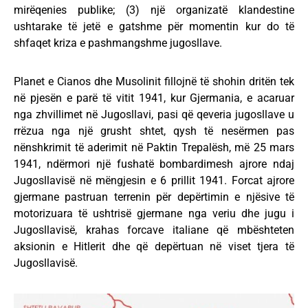
mirëqenies publike; (3) një organizatë klandestine
ushtarake të jetë e gatshme për momentin kur do të
shfaqet kriza e pashmangshme jugosllave.
Planet e Cianos dhe Musolinit fillojnë të shohin dritën tek
në pjesën e parë të vitit 1941, kur Gjermania, e acaruar
nga zhvillimet në Jugosllavi, pasi që qeveria jugosllave u
rrëzua nga një grusht shtet, qysh të nesërmen pas
nënshkrimit të aderimit në Paktin Trepalësh, më 25 mars
1941, ndërmori një fushatë bombardimesh ajrore ndaj
Jugosllavisë në mëngjesin e 6 prillit 1941. Forcat ajrore
gjermane pastruan terrenin për depërtimin e njësive të
motorizuara të ushtrisë gjermane nga veriu dhe jugu i
Jugosllavisë, krahas forcave italiane që mbështeten
aksionin e Hitlerit dhe që depërtuan në viset tjera të
Jugosllavisë.