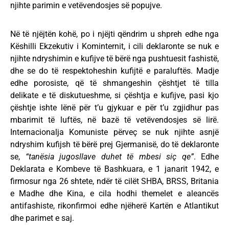
njihte parimin e vetëvendosjes së popujve.
Në të njëjtën kohë, po i njëjti qëndrim u shpreh edhe nga
Këshilli Ekzekutiv i Kominternit, i cili deklaronte se nuk e
njihte ndryshimin e kufijve të bërë nga pushtuesit fashistë,
dhe se do të respektoheshin kufijtë e paraluftës. Madje
edhe porosiste, që të shmangeshin çështjet të tilla
delikate e të diskutueshme, si çështja e kufijve, pasi kjo
çështje ishte lënë për t’u gjykuar e për t’u zgjidhur pas
mbarimit të luftës, në bazë të vetëvendosjes së lirë.
Internacionalja Komuniste përveç se nuk njihte asnjë
ndryshim kufijsh të bërë prej Gjermanisë, do të deklaronte
se,
“tanësia jugosllave duhet të mbesi siç qe”
. Edhe
Deklarata e Kombeve të Bashkuara, e 1 janarit 1942, e
firmosur nga 26 shtete, ndër të cilët SHBA, BRSS, Britania
e Madhe dhe Kina, e cila hodhi themelet e aleancës
antifashiste, rikonfirmoi edhe njëherë Kartën e Atlantikut
dhe parimet e saj.