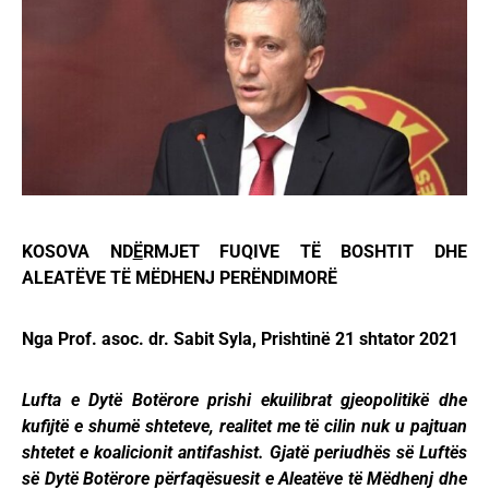
KOSOVA ND
Ë
RMJET FUQIVE TË BOSHTIT DHE
ALEATËVE TË MËDHENJ PERËNDIMORË
Nga Prof. asoc. dr. Sabit Syla, Prishtinë 21 shtator 2021
Lufta e Dytë Botërore prishi ekuilibrat gjeopolitikë dhe
kufijtë e shumë shteteve, realitet me të cilin nuk u pajtuan
shtetet e koalicionit antifashist. Gjatë periudhës së Luftës
së Dytë Botërore përfaqësuesit e Aleatëve të Mëdhenj dhe