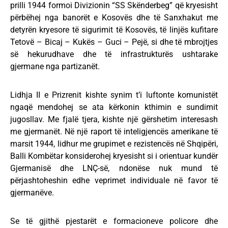
prilli 1944 formoi Divizionin “SS Skënderbeg” që kryesisht
përbëhej nga banorët e Kosovës dhe të Sanxhakut me
detyrën kryesore të sigurimit të Kosovës, të linjës kufitare
Tetovë – Bicaj – Kukës – Guci – Pejë, si dhe të mbrojtjes
së hekurudhave dhe të infrastrukturës ushtarake
gjermane nga partizanët.
Lidhja II e Prizrenit kishte synim t’i luftonte komunistët
ngaqë mendohej se ata kërkonin kthimin e sundimit
jugosllav. Me fjalë tjera, kishte një gërshetim interesash
me gjermanët. Në një raport të inteligjencës amerikane të
marsit 1944, lidhur me grupimet e rezistencës në Shqipëri,
Balli Kombëtar konsiderohej kryesisht si i orientuar kundër
Gjermanisë dhe LNÇ-së, ndonëse nuk mund të
përjashtoheshin edhe veprimet individuale në favor të
gjermanëve.
Se të gjithë pjestarët e formacioneve policore dhe