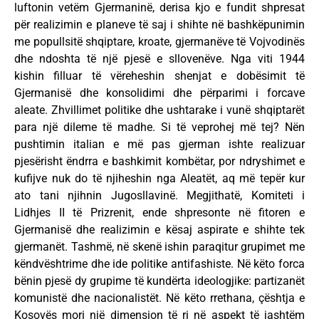
luftonin vetëm Gjermaninë, derisa kjo e fundit shpresat
për realizimin e planeve të saj i shihte në bashkëpunimin
me popullsitë shqiptare, kroate, gjermanëve të Vojvodinës
dhe ndoshta të një pjesë e sllovenëve. Nga viti 1944
kishin filluar të vëreheshin shenjat e dobësimit të
Gjermanisë dhe konsolidimi dhe përparimi i forcave
aleate. Zhvillimet politike dhe ushtarake i vunë shqiptarët
para një dileme të madhe. Si të veprohej më tej? Nën
pushtimin italian e më pas gjerman ishte realizuar
pjesërisht ëndrra e bashkimit kombëtar, por ndryshimet e
kufijve nuk do të njiheshin nga Aleatët, aq më tepër kur
ato tani njihnin Jugosllavinë. Megjithatë, Komiteti i
Lidhjes II të Prizrenit, ende shpresonte në fitoren e
Gjermanisë dhe realizimin e kësaj aspirate e shihte tek
gjermanët. Tashmë, në skenë ishin paraqitur grupimet me
këndvështrime dhe ide politike antifashiste. Në këto forca
bënin pjesë dy grupime të kundërta ideologjike: partizanët
komunistë dhe nacionalistët. Në këto rrethana, çështja e
Kosovës mori një dimension të ri në aspekt të jashtëm