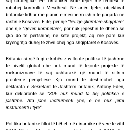
saj strategjike. Për britanikët ishte tepër me rëndësi të
mbahej kontrolli i Mesdheut. Në anën tjetër, objektivat
britanike lidhur me planin e mësipërm ishin të paqarta në
rastin e Kosovës. Flitej për një
“lëvizje çlirimtare shqiptare”
dhe një
“qeveri kombëtare”
, por nuk jepeshin të dhëna se
çka do të përfshihej në këtë projekt, aq më parë kur
kryengritja duhej të zhvillohej nga shqiptarët e Kosovës.
Britania si një fuqi e kohës zhvillonte politika të jashtme
të nivelit global dhe nuk mund të lejonte projekte të
mekanizmave të saj ushtarakë që mund të sillnin
probleme përcjellëse. Kjo mund të dëshmohet nga
deklarata e Sekretarit të Jashtëm britanik, Antony Eden,
kur deklaronte se
“SOE nuk mund ta bëj politikën e
jashtme. Ata janë instrumenti ynë, e ne nuk jemi
instrumenti i tyre”
.
Politika britanike filloi të bëhet më dinamike në verë të vitit