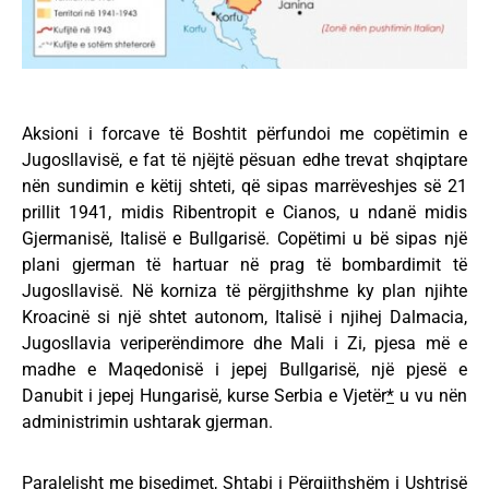
Aksioni i forcave të Boshtit përfundoi me copëtimin e
Jugosllavisë, e fat të njëjtë pësuan edhe trevat shqiptare
nën sundimin e këtij shteti, që sipas marrëveshjes së 21
prillit 1941, midis Ribentropit e Cianos, u ndanë midis
Gjermanisë, Italisë e Bullgarisë. Copëtimi u bë sipas një
plani gjerman të hartuar në prag të bombardimit të
Jugosllavisë. Në korniza të përgjithshme ky plan njihte
Kroacinë si një shtet autonom, Italisë i njihej Dalmacia,
Jugosllavia veriperëndimore dhe Mali i Zi, pjesa më e
madhe e Maqedonisë i jepej Bullgarisë, një pjesë e
Danubit i jepej Hungarisë, kurse Serbia e Vjetër
*
u vu nën
administrimin ushtarak gjerman.
Paralelisht me bisedimet, Shtabi i Përgjithshëm i Ushtrisë