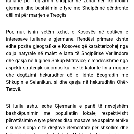
italiane për fuqizimin shqiptar në zonat nën kontrollin
gjerman dhe bashkimin e tyre me Shqipërinë qëndronte
qëllimi për marrjen e Trepçës.
Por, nuk ishin vetëm xehet e Kosovës në optikën e
interesave italiane e gjermane. Rëndësi primare kishte
edhe pozita gjeografike e Kosovës që karakterizohej nga
dalja natyrale në malet e larta të Shqipërisë Verilindore
dhe qasja në luginën Shkup-Mitrovicë, e rëndësishme nga
aspekti strategjik sidomos kur në të kalonte linja rrugore
dhe degëzimi hekurudhor që e lidhte Beogradin me
Shkupin e Selanikun, si dhe qasja në hekurudhën Ohër-
Tetovë.
Si Italia ashtu edhe Gjermania e panë të nevojshëm
bashkëpunimin me popullatën lokale, respektivisht
përvetësimin e tyre përmes disa masave në aspekte etnike
sikurse njohja e të drejtave elementare për shkollim dhe