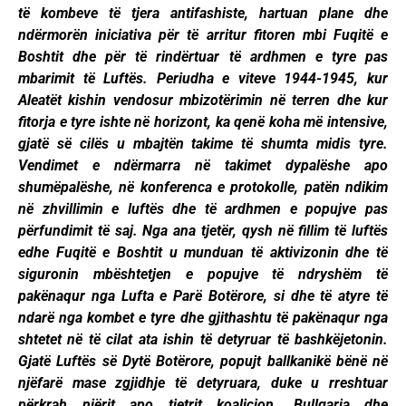
të kombeve të tjera antifashiste, hartuan plane dhe
ndërmorën iniciativa për të arritur fitoren mbi Fuqitë e
Boshtit dhe për të rindërtuar të ardhmen e tyre pas
mbarimit të Luftës. Periudha e viteve 1944-1945, kur
Aleatët kishin vendosur mbizotërimin në terren dhe kur
fitorja e tyre ishte në horizont, ka qenë koha më intensive,
gjatë së cilës u mbajtën takime të shumta midis tyre.
Vendimet e ndërmarra në takimet dypalëshe apo
shumëpalëshe, në konferenca e protokolle, patën ndikim
në zhvillimin e luftës dhe të ardhmen e popujve pas
përfundimit të saj. Nga ana tjetër, qysh në fillim të luftës
edhe Fuqitë e Boshtit u munduan të aktivizonin dhe të
siguronin mbështetjen e popujve të ndryshëm të
pakënaqur nga Lufta e Parë Botërore, si dhe të atyre të
ndarë nga kombet e tyre dhe gjithashtu të pakënaqur nga
shtetet në të cilat ata ishin të detyruar të bashkëjetonin.
Gjatë Luftës së Dytë Botërore, popujt ballkanikë bënë në
njëfarë mase zgjidhje të detyruara, duke u rreshtuar
përkrah njërit apo tjetrit koalicion. Bullgaria dhe