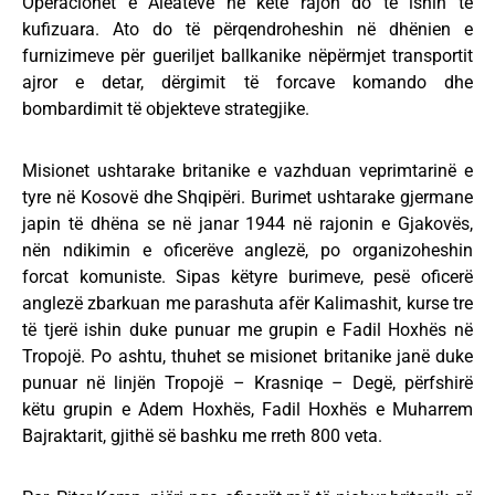
Operacionet e Aleatëve në këtë rajon do të ishin të
kufizuara. Ato do të përqendroheshin në dhënien e
furnizimeve për gueriljet ballkanike nëpërmjet transportit
ajror e detar, dërgimit të forcave komando dhe
bombardimit të objekteve strategjike.
Misionet ushtarake britanike e vazhduan veprimtarinë e
tyre në Kosovë dhe Shqipëri. Burimet ushtarake gjermane
japin të dhëna se në janar 1944 në rajonin e Gjakovës,
nën ndikimin e oficerëve anglezë, po organizoheshin
forcat komuniste. Sipas këtyre burimeve, pesë oficerë
anglezë zbarkuan me parashuta afër Kalimashit, kurse tre
të tjerë ishin duke punuar me grupin e Fadil Hoxhës në
Tropojë. Po ashtu, thuhet se misionet britanike janë duke
punuar në linjën Tropojë – Krasniqe – Degë, përfshirë
këtu grupin e Adem Hoxhës, Fadil Hoxhës e Muharrem
Bajraktarit, gjithë së bashku me rreth 800 veta.