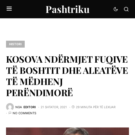
Pashtriku
HISTORI
KOSOVA NDËRMJET FUQIVE
TË BOSHTIT DHE ALEATËVE
TË MËDHENJ
PERËNDIMORË
NGA
EDITORI
21 SHTATOR, 2021
29 MINUTA PËR TË LEXUAR
NO COMMENTS