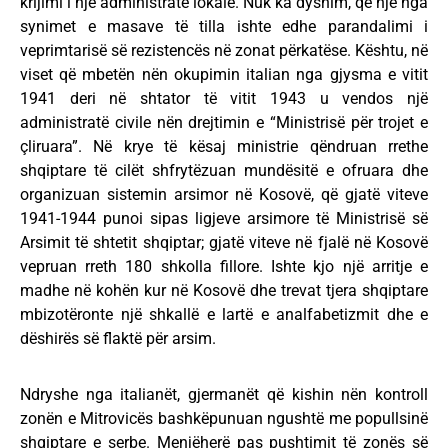
krijimi i një administrate lokale. Nuk ka dyshim, që një nga
synimet e masave të tilla ishte edhe parandalimi i
veprimtarisë së rezistencës në zonat përkatëse. Kështu, në
viset që mbetën nën okupimin italian nga gjysma e vitit
1941 deri në shtator të vitit 1943 u vendos një
administratë civile nën drejtimin e “Ministrisë për trojet e
çliruara”. Në krye të kësaj ministrie qëndruan rrethe
shqiptare të cilët shfrytëzuan mundësitë e ofruara dhe
organizuan sistemin arsimor në Kosovë, që gjatë viteve
1941-1944 punoi sipas ligjeve arsimore të Ministrisë së
Arsimit të shtetit shqiptar; gjatë viteve në fjalë në Kosovë
vepruan rreth 180 shkolla fillore. Ishte kjo një arritje e
madhe në kohën kur në Kosovë dhe trevat tjera shqiptare
mbizotëronte një shkallë e lartë e analfabetizmit dhe e
dëshirës së flaktë për arsim.
Ndryshe nga italianët, gjermanët që kishin nën kontroll
zonën e Mitrovicës bashkëpunuan ngushtë me popullsinë
shqiptare e serbe. Menjëherë pas pushtimit të zonës së