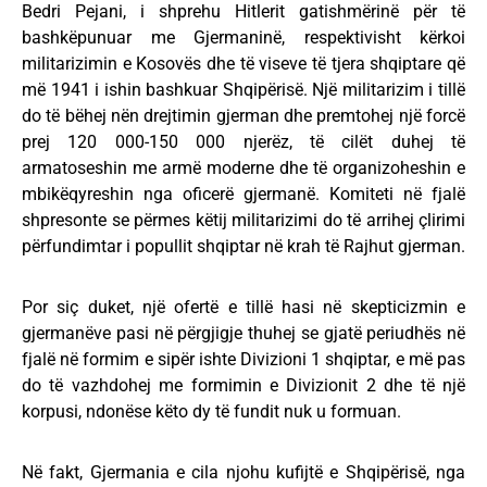
Bedri Pejani, i shprehu Hitlerit gatishmërinë për të
bashkëpunuar me Gjermaninë, respektivisht kërkoi
militarizimin e Kosovës dhe të viseve të tjera shqiptare që
më 1941 i ishin bashkuar Shqipërisë. Një militarizim i tillë
do të bëhej nën drejtimin gjerman dhe premtohej një forcë
prej 120 000-150 000 njerëz, të cilët duhej të
armatoseshin me armë moderne dhe të organizoheshin e
mbikëqyreshin nga oficerë gjermanë. Komiteti në fjalë
shpresonte se përmes këtij militarizimi do të arrihej çlirimi
përfundimtar i popullit shqiptar në krah të Rajhut gjerman.
Por siç duket, një ofertë e tillë hasi në skepticizmin e
gjermanëve pasi në përgjigje thuhej se gjatë periudhës në
fjalë në formim e sipër ishte Divizioni 1 shqiptar, e më pas
do të vazhdohej me formimin e Divizionit 2 dhe të një
korpusi, ndonëse këto dy të fundit nuk u formuan.
Në fakt, Gjermania e cila njohu kufijtë e Shqipërisë, nga