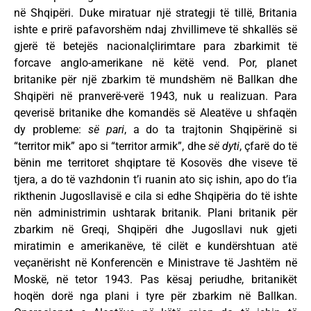
në Shqipëri. Duke miratuar një strategji të tillë, Britania
ishte e prirë pafavorshëm ndaj zhvillimeve të shkallës së
gjerë të betejës nacionalçlirimtare para zbarkimit të
forcave anglo-amerikane në këtë vend. Por, planet
britanike për një zbarkim të mundshëm në Ballkan dhe
Shqipëri në pranverë-verë 1943, nuk u realizuan. Para
qeverisë britanike dhe komandës së Aleatëve u shfaqën
dy probleme:
së pari
, a do ta trajtonin Shqipërinë si
“territor mik” apo si “territor armik”, dhe
së dyti
, çfarë do të
bënin me territoret shqiptare të Kosovës dhe viseve të
tjera, a do të vazhdonin t’i ruanin ato siç ishin, apo do t’ia
rikthenin Jugosllavisë e cila si edhe Shqipëria do të ishte
nën administrimin ushtarak britanik. Plani britanik për
zbarkim në Greqi, Shqipëri dhe Jugosllavi nuk gjeti
miratimin e amerikanëve, të cilët e kundërshtuan atë
veçanërisht në Konferencën e Ministrave të Jashtëm në
Moskë, në tetor 1943. Pas kësaj periudhe, britanikët
hoqën dorë nga plani i tyre për zbarkim në Ballkan.