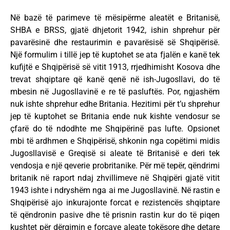
Në bazë të parimeve të mësipërme aleatët e Britanisë,
SHBA e BRSS, gjatë dhjetorit 1942, ishin shprehur për
pavarësinë dhe restaurimin e pavarësisë së Shqipërisë.
Një formulim i tillë jep të kuptohet se ata fjalën e kanë tek
kufijtë e Shqipërisë së vitit 1913, rrjedhimisht Kosova dhe
trevat shqiptare që kanë qenë në ish-Jugosllavi, do të
mbesin në Jugosllavinë e re të pasluftës. Por, ngjashëm
nuk ishte shprehur edhe Britania. Hezitimi për t’u shprehur
jep të kuptohet se Britania ende nuk kishte vendosur se
çfarë do të ndodhte me Shqipërinë pas lufte. Opsionet
mbi të ardhmen e Shqipërisë, shkonin nga copëtimi midis
Jugosllavisë e Greqisë si aleate të Britanisë e deri tek
vendosja e një qeverie probritanike. Për më tepër, qëndrimi
britanik në raport ndaj zhvillimeve në Shqipëri gjatë vitit
1943 ishte i ndryshëm nga ai me Jugosllavinë. Në rastin e
Shqipërisë ajo inkurajonte forcat e rezistencës shqiptare
të qëndronin pasive dhe të prisnin rastin kur do të piqen
kushtet për dërgimin e forcave aleate tokësore dhe detare