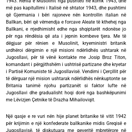
1943. Rënia e Musolinit nga pushteti në korrik 1943, dhe
më pas kapitullimi i Italisë në shtator 1943, dhe pushtimi
që Gjermania i bëri rajoneve nën kontrollin italian në
Ballkan, bëri që vëmendja e forcave Aleate të kthehej nga
Ballkani, e rrjedhimisht edhe nga shqiptarët ndonëse jo
për nga rëndësia që ata i jepnin kombeve tjera. Me të
dëgjuar për rënien e Musolinit, kryeministri britanik
urdhëroi dërgimin e një misioni ndërlidhës ushtarak në
Jugosllavi, për të vënë kontakte me Josip Broz Titon,
komandant i përgjithshëm i ushtrisë partizane dhe kryetar
i Partisë Komuniste të Jugosllavisë. Vendimi i Çerçillit për
të dërguar një mision ushtarak ndërlidhës nënkuptonte se
Britania tanimë njohu partizanët si faktor lufte në
Jugosllavi dhe gradualisht hoqi dorë nga bashkëpunimi
me Lëvizjen Çetnike të Drazha Mihailoviqit.
Një qasje e re vuri nën hije planet britanike të vitit 1942
për krijimin e një konfederate ballkanike midis Greqisë e
Jugosllavisë, të diskutuara me qeveritë mbretërore në