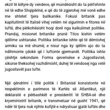
ekzil të këtyre dy vendeve, që mundësisht do ta përfshinte
në të edhe Shqipërinë, e që do të zgjerohej më vonë edhe
me shtetet tjera ballkanike. Fokusi britanik pas
kapitullimit të Italisë vihej vetëm në sigurimin e fitores në
luftë, dhe përkohësisht hoqi dorë nga kalkulimet politike.
Prandaj, misionet britanike pranë Titos kishin vetëm
qëllime ushtarake. Politika britanike ishte që të dëmtohej
armiku sa më shumë, e nisur nga ky qëllim ajo do ta
ndihmonte çdokë që i luftonte gjermanët. Politika ishte
çështje sekondare. Forma qeverisëse e Jugosllavisë,
sikurse theksohej vazhdimisht, duhej të vendosej nga vetë
jugosllavët pas lufte.
Një qëndrimi i tillë politik i Britanisë konsistonte në
respektimin e parimeve të Kartës së Atlantikut, një
deklaratë e përbashkët e presidentit të SHBA-së dhe
kryeministrit britanik, e transmetuar në gusht 1941, që
ndër të tjera nuk njihte kufijtë e ndryshuar gjatë luftës dhe