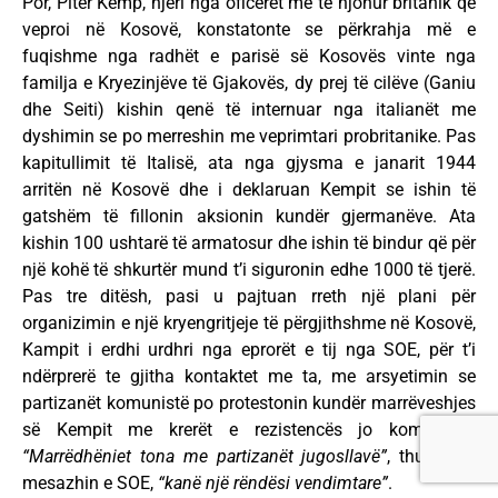
Por, Piter Kemp, njëri nga oficerët më të njohur britanik që
veproi në Kosovë, konstatonte se përkrahja më e
fuqishme nga radhët e parisë së Kosovës vinte nga
familja e Kryezinjëve të Gjakovës, dy prej të cilëve (Ganiu
dhe Seiti) kishin qenë të internuar nga italianët me
dyshimin se po merreshin me veprimtari probritanike. Pas
kapitullimit të Italisë, ata nga gjysma e janarit 1944
arritën në Kosovë dhe i deklaruan Kempit se ishin të
gatshëm të fillonin aksionin kundër gjermanëve. Ata
kishin 100 ushtarë të armatosur dhe ishin të bindur që për
një kohë të shkurtër mund t’i siguronin edhe 1000 të tjerë.
Pas tre ditësh, pasi u pajtuan rreth një plani për
organizimin e një kryengritjeje të përgjithshme në Kosovë,
Kampit i erdhi urdhri nga eprorët e tij nga SOE, për t’i
ndërprerë te gjitha kontaktet me ta, me arsyetimin se
partizanët komunistë po protestonin kundër marrëveshjes
së Kempit me krerët e rezistencës jo komuniste.
“Marrëdhëniet tona me partizanët jugosllavë”
, thuhej në
mesazhin e SOE,
“kanë një rëndësi vendimtare”
.