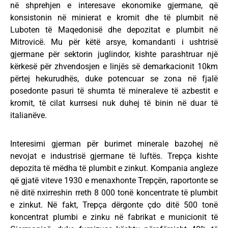
në shprehjen e interesave ekonomike gjermane, që
konsistonin në minierat e kromit dhe të plumbit në
Luboten të Maqedonisë dhe depozitat e plumbit në
Mitrovicë. Mu për këtë arsye, komandanti i ushtrisë
gjermane për sektorin juglindor, kishte parashtruar një
kërkesë për zhvendosjen e linjës së demarkacionit 10km
përtej hekurudhës, duke potencuar se zona në fjalë
posedonte pasuri të shumta të mineraleve të azbestit e
kromit, të cilat kurrsesi nuk duhej të binin në duar të
italianëve.
Interesimi gjerman për burimet minerale bazohej në
nevojat e industrisë gjermane të luftës. Trepça kishte
depozita të mëdha të plumbit e zinkut. Kompania angleze
që gjatë viteve 1930 e menaxhonte Trepçën, raportonte se
në ditë nxirreshin rreth 8 000 tonë koncentrate të plumbit
e zinkut. Në fakt, Trepça dërgonte çdo ditë 500 tonë
koncentrat plumbi e zinku në fabrikat e municionit të