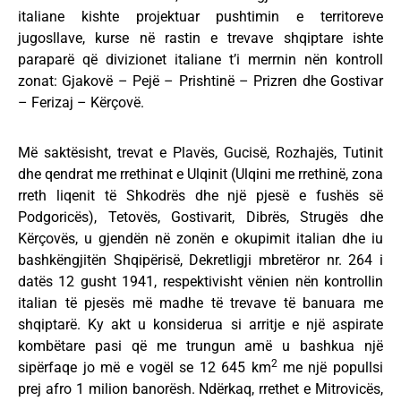
italiane kishte projektuar pushtimin e territoreve
jugosllave, kurse në rastin e trevave shqiptare ishte
paraparë që divizionet italiane t’i merrnin nën kontroll
zonat: Gjakovë – Pejë – Prishtinë – Prizren dhe Gostivar
– Ferizaj – Kërçovë.
Më saktësisht, trevat e Plavës, Gucisë, Rozhajës, Tutinit
dhe qendrat me rrethinat e Ulqinit (Ulqini me rrethinë, zona
rreth liqenit të Shkodrës dhe një pjesë e fushës së
Podgoricës), Tetovës, Gostivarit, Dibrës, Strugës dhe
Kërçovës, u gjendën në zonën e okupimit italian dhe iu
bashkëngjitën Shqipërisë, Dekretligji mbretëror nr. 264 i
datës 12 gusht 1941, respektivisht vënien nën kontrollin
italian të pjesës më madhe të trevave të banuara me
shqiptarë. Ky akt u konsiderua si arritje e një aspirate
kombëtare pasi që me trungun amë u bashkua një
2
sipërfaqe jo më e vogël se 12 645 km
me një popullsi
prej afro 1 milion banorësh. Ndërkaq, rrethet e Mitrovicës,