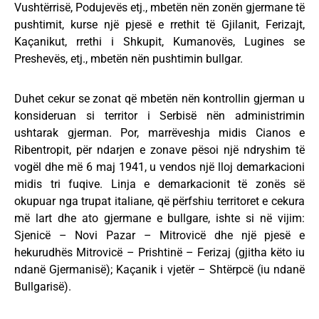
Vushtërrisë, Podujevës etj., mbetën nën zonën gjermane të
pushtimit, kurse një pjesë e rrethit të Gjilanit, Ferizajt,
Kaçanikut, rrethi i Shkupit, Kumanovës, Lugines se
Preshevës, etj., mbetën nën pushtimin bullgar.
Duhet cekur se zonat që mbetën nën kontrollin gjerman u
konsideruan si territor i Serbisë nën administrimin
ushtarak gjerman. Por, marrëveshja midis Cianos e
Ribentropit, për ndarjen e zonave pësoi një ndryshim të
vogël dhe më 6 maj 1941, u vendos një lloj demarkacioni
midis tri fuqive. Linja e demarkacionit të zonës së
okupuar nga trupat italiane, që përfshiu territoret e cekura
më lart dhe ato gjermane e bullgare, ishte si në vijim:
Sjenicë – Novi Pazar – Mitrovicë dhe një pjesë e
hekurudhës Mitrovicë – Prishtinë – Ferizaj (gjitha këto iu
ndanë Gjermanisë); Kaçanik i vjetër – Shtërpcë (iu ndanë
Bullgarisë).