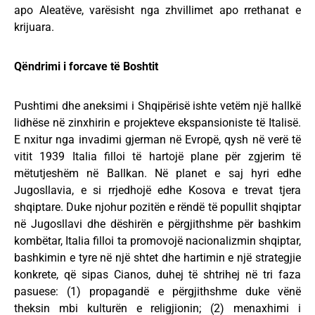
apo Aleatëve, varësisht nga zhvillimet apo rrethanat e
krijuara.
Qëndrimi i forcave të Boshtit
Pushtimi dhe aneksimi i Shqipërisë ishte vetëm një hallkë
lidhëse në zinxhirin e projekteve ekspansioniste të Italisë.
E nxitur nga invadimi gjerman në Evropë, qysh në verë të
vitit 1939 Italia filloi të hartojë plane për zgjerim të
mëtutjeshëm në Ballkan. Në planet e saj hyri edhe
Jugosllavia, e si rrjedhojë edhe Kosova e trevat tjera
shqiptare. Duke njohur pozitën e rëndë të popullit shqiptar
në Jugosllavi dhe dëshirën e përgjithshme për bashkim
kombëtar, Italia filloi ta promovojë nacionalizmin shqiptar,
bashkimin e tyre në një shtet dhe hartimin e një strategjie
konkrete, që sipas Cianos, duhej të shtrihej në tri faza
pasuese: (1) propagandë e përgjithshme duke vënë
theksin mbi kulturën e religjionin; (2) menaxhimi i