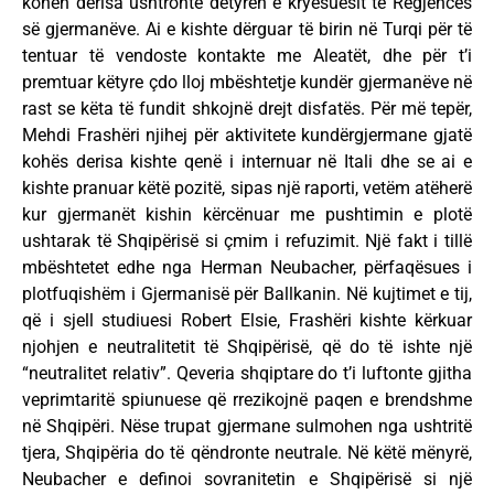
kohën derisa ushtronte detyrën e kryesuesit të Regjencës
së gjermanëve. Ai e kishte dërguar të birin në Turqi për të
tentuar të vendoste kontakte me Aleatët, dhe për t’i
premtuar këtyre çdo lloj mbështetje kundër gjermanëve në
rast se këta të fundit shkojnë drejt disfatës. Për më tepër,
Mehdi Frashëri njihej për aktivitete kundërgjermane gjatë
kohës derisa kishte qenë i internuar në Itali dhe se ai e
kishte pranuar këtë pozitë, sipas një raporti, vetëm atëherë
kur gjermanët kishin kërcënuar me pushtimin e plotë
ushtarak të Shqipërisë si çmim i refuzimit. Një fakt i tillë
mbështetet edhe nga Herman Neubacher, përfaqësues i
plotfuqishëm i Gjermanisë për Ballkanin. Në kujtimet e tij,
që i sjell studiuesi Robert Elsie, Frashëri kishte kërkuar
njohjen e neutralitetit të Shqipërisë, që do të ishte një
“neutralitet relativ”. Qeveria shqiptare do t’i luftonte gjitha
veprimtaritë spiunuese që rrezikojnë paqen e brendshme
në Shqipëri. Nëse trupat gjermane sulmohen nga ushtritë
tjera, Shqipëria do të qëndronte neutrale. Në këtë mënyrë,
Neubacher e definoi sovranitetin e Shqipërisë si një