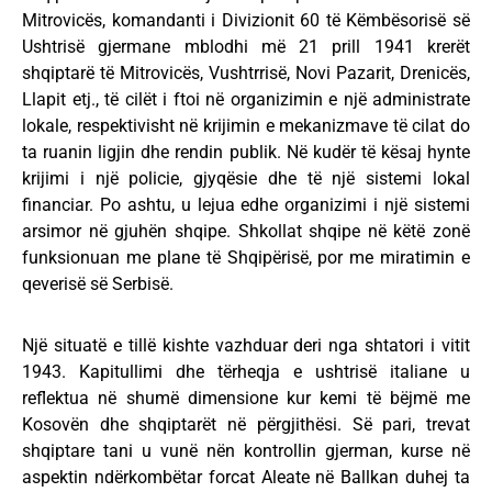
Mitrovicës, komandanti i Divizionit 60 të Këmbësorisë së
Ushtrisë gjermane mblodhi më 21 prill 1941 krerët
shqiptarë të Mitrovicës, Vushtrrisë, Novi Pazarit, Drenicës,
Llapit etj., të cilët i ftoi në organizimin e një administrate
lokale, respektivisht në krijimin e mekanizmave të cilat do
ta ruanin ligjin dhe rendin publik. Në kudër të kësaj hynte
krijimi i një policie, gjyqësie dhe të një sistemi lokal
financiar. Po ashtu, u lejua edhe organizimi i një sistemi
arsimor në gjuhën shqipe. Shkollat shqipe në këtë zonë
funksionuan me plane të Shqipërisë, por me miratimin e
qeverisë së Serbisë.
Një situatë e tillë kishte vazhduar deri nga shtatori i vitit
1943. Kapitullimi dhe tërheqja e ushtrisë italiane u
reflektua në shumë dimensione kur kemi të bëjmë me
Kosovën dhe shqiptarët në përgjithësi. Së pari, trevat
shqiptare tani u vunë nën kontrollin gjerman, kurse në
aspektin ndërkombëtar forcat Aleate në Ballkan duhej ta