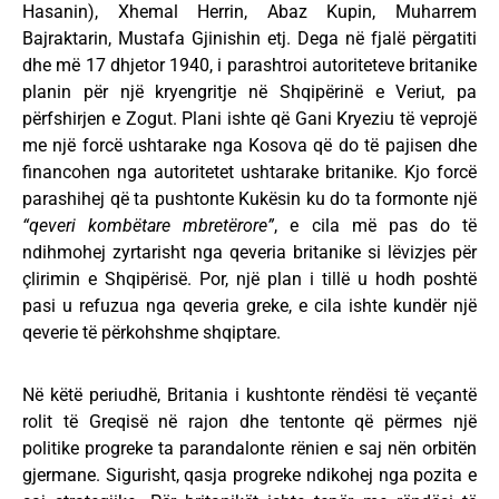
Hasanin), Xhemal Herrin, Abaz Kupin, Muharrem
Bajraktarin, Mustafa Gjinishin etj. Dega në fjalë përgatiti
dhe më 17 dhjetor 1940, i parashtroi autoriteteve britanike
planin për një kryengritje në Shqipërinë e Veriut, pa
përfshirjen e Zogut. Plani ishte që Gani Kryeziu të veprojë
me një forcë ushtarake nga Kosova që do të pajisen dhe
financohen nga autoritetet ushtarake britanike. Kjo forcë
parashihej që ta pushtonte Kukësin ku do ta formonte një
“qeveri kombëtare mbretërore”
, e cila më pas do të
ndihmohej zyrtarisht nga qeveria britanike si lëvizjes për
çlirimin e Shqipërisë. Por, një plan i tillë u hodh poshtë
pasi u refuzua nga qeveria greke, e cila ishte kundër një
qeverie të përkohshme shqiptare.
Në këtë periudhë, Britania i kushtonte rëndësi të veçantë
rolit të Greqisë në rajon dhe tentonte që përmes një
politike progreke ta parandalonte rënien e saj nën orbitën
gjermane. Sigurisht, qasja progreke ndikohej nga pozita e