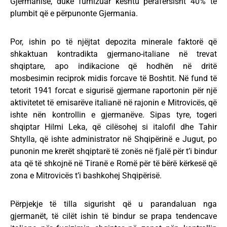
Gjermanisë, duke furnizuar kështu përafërsisht 40% të
plumbit që e përpunonte Gjermania.
Por, ishin po të njëjtat depozita minerale faktorë që
shkaktuan kontradikta gjermano-italiane në trevat
shqiptare, apo indikacione që hodhën në dritë
mosbesimin reciprok midis forcave të Boshtit. Në fund të
tetorit 1941 forcat e sigurisë gjermane raportonin për një
aktivitetet të emisarëve italianë në rajonin e Mitrovicës, që
ishte nën kontrollin e gjermanëve. Sipas tyre, togeri
shqiptar Hilmi Leka, që cilësohej si italofil dhe Tahir
Shtylla, që ishte administrator në Shqipërinë e Jugut, po
punonin me krerët shqiptarë të zonës në fjalë për t’i bindur
ata që të shkojnë në Tiranë e Romë për të bërë kërkesë që
zona e Mitrovicës t’i bashkohej Shqipërisë.
Përpjekje të tilla sigurisht që u parandaluan nga
gjermanët, të cilët ishin të bindur se prapa tendencave