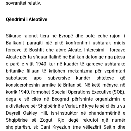
sovranitet relativ.
Qëndrimi i Aleatëve
Sikurse rajonet tjera në Evropë dhe botë, edhe rajoni i
Ballkanit paraqiti një pikë konfrontimi ushtarak midis
forcave të Boshtit dhe atyre Aleate. Interesimi i forcave
Aleate për ta sfiduar Italinë në Ballkan daton që nga pjesa
e parë e vitit 1940 kur në kuadër të qarqeve ushtarake
britanike filluan të krijohen mekanizma për veprimtari
sabotuese apo subversive kundër shteteve që
konsideroheshin armike të Britanisë. Në këtë mënyrë, në
korrik 1940, formohet Special Operations Executive (SOE),
dega e së cilës në Beograd përfshinte organizimin e
aktiviteteve për Shqipërinë e Veriut, në krye të së cilës u vu
Dayrell Oakley Hill, ish-instruktor në xhandarmërinë e
Shqipërisë së Zogut. Kjo degë rekrutoi një numër
shqiptarësh, si: Gani Kryeziun (me vëllezërit Seitin dhe