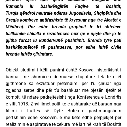
Rumania iu bashkëngjitën Fuqive të Boshtit,
Turqia qëndroi neutrale ndërsa Jugosllavia, Shqipëria dhe
Greqia kombeve antifashiste të kryesuar nga tre Aleatët e
Mëdhenj. Por edhe brenda grupimit të tri shteteve
ballkanike shkalla e rezistencës nuk qe e njëjtë dhe jo të
gjitha forcat iu kundërvunë pushtimit. Brenda tyre pati
bashkëpunëtorë të pushtuesve, por edhe luftë civile
brenda luftës çlirimtare.
Objekt studimi i këtij punimi është Kosova, historikisht i
banuar me shumicën dërmuese shqiptare, tek të cilët
gjithmonë ka ekzistuar pretendimi për t’u çliruar nga
zgjedha serbe dhe për t’u bashkuar me pjesën tjetër të
kombit, të ndarë padrejtësisht nga Konferenca e Londrës
e vitit 1913. Zhvillimet politike e ushtarake që buruan nga
fillimi i Luftës së Dytë Botërore pashmangshëm
përfshinin edhe Kosovën, e me këtë edhe përpjekjet për
realizimin e aspiratave të cekura më lart në krah të Boshtit