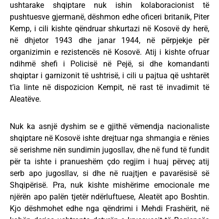
ushtarake shqiptare nuk ishin kolaboracionist të
pushtuesve gjermanë, dëshmon edhe oficeri britanik, Piter
Kemp, i cili kishte qëndruar shkurtazi në Kosovë dy herë,
në dhjetor 1943 dhe janar 1944, në përpjekje për
organizimin e rezistencës në Kosovë. Atij i kishte ofruar
ndihmë shefi i Policisë në Pejë, si dhe komandanti
shqiptar i garnizonit të ushtrisë, i cili u pajtua që ushtarët
t’ia linte në dispozicion Kempit, në rast të invadimit të
Aleatëve.
Nuk ka asnjë dyshim se e gjithë vëmendja nacionaliste
shqiptare në Kosovë ishte drejtuar nga shmangia e rënies
së serishme nën sundimin jugosllav, dhe në fund të fundit
për ta ishte i pranueshëm çdo regjim i huaj përveç atij
serb apo jugosllav, si dhe në ruajtjen e pavarësisë së
Shqipërisë. Pra, nuk kishte mishërime emocionale me
njërën apo palën tjetër ndërluftuese, Aleatët apo Boshtin.
Kjo dëshmohet edhe nga qëndrimi i Mehdi Frashërit, në