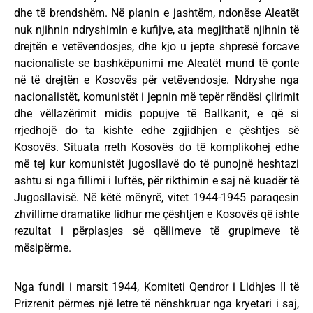
dhe të brendshëm. Në planin e jashtëm, ndonëse Aleatët
nuk njihnin ndryshimin e kufijve, ata megjithatë njihnin të
drejtën e vetëvendosjes, dhe kjo u jepte shpresë forcave
nacionaliste se bashkëpunimi me Aleatët mund të çonte
në të drejtën e Kosovës për vetëvendosje. Ndryshe nga
nacionalistët, komunistët i jepnin më tepër rëndësi çlirimit
dhe vëllazërimit midis popujve të Ballkanit, e që si
rrjedhojë do ta kishte edhe zgjidhjen e çështjes së
Kosovës. Situata rreth Kosovës do të komplikohej edhe
më tej kur komunistët jugosllavë do të punojnë heshtazi
ashtu si nga fillimi i luftës, për rikthimin e saj në kuadër të
Jugosllavisë. Në këtë mënyrë, vitet 1944-1945 paraqesin
zhvillime dramatike lidhur me çështjen e Kosovës që ishte
rezultat i përplasjes së qëllimeve të grupimeve të
mësipërme.
Nga fundi i marsit 1944, Komiteti Qendror i Lidhjes II të
Prizrenit përmes një letre të nënshkruar nga kryetari i saj,