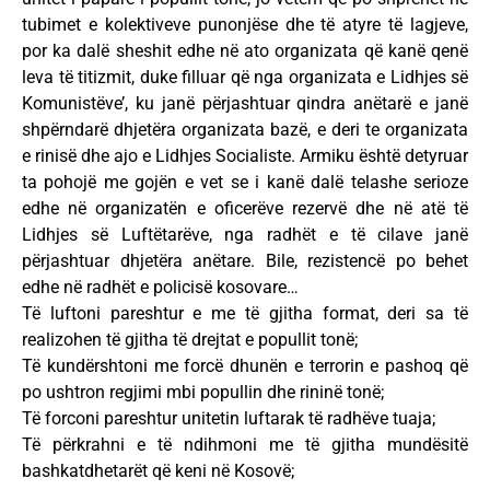
tubimet e kolektiveve punonjëse dhe të atyre të lagjeve,
por ka dalë sheshit edhe në ato organizata që kanë qenë
leva të titizmit, duke filluar që nga organizata e Lidhjes së
Komunistëve’, ku janë përjashtuar qindra anëtarë e janë
shpërndarë dhjetëra organizata bazë, e deri te organizata
e rinisë dhe ajo e Lidhjes Socialiste. Armiku është detyruar
ta pohojë me gojën e vet se i kanë dalë telashe serioze
edhe në organizatën e oficerëve rezervë dhe në atë të
Lidhjes së Luftëtarëve, nga radhët e të cilave janë
përjashtuar dhjetëra anëtare. Bile, rezistencë po behet
edhe në radhët e policisë kosovare…
Të luftoni pareshtur e me të gjitha format, deri sa të
realizohen të gjitha të drejtat e popullit tonë;
Të kundërshtoni me forcë dhunën e terrorin e pashoq që
po ushtron regjimi mbi popullin dhe rininë tonë;
Të forconi pareshtur unitetin luftarak të radhëve tuaja;
Të përkrahni e të ndihmoni me të gjitha mundësitë
bashkatdhetarët që keni në Kosovë;