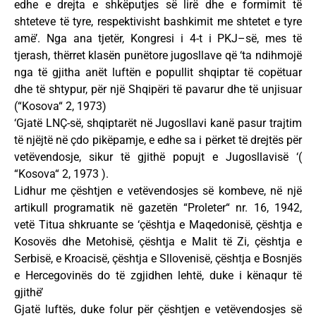
edhe e drejta e shkëputjes së lirë dhe e formimit të
shteteve të tyre, respektivisht bashkimit me shtetet e tyre
amë’. Nga ana tjetër, Kongresi i 4-t i PKJ–së, mes të
tjerash, thërret klasën punëtore jugosllave që ‘ta ndihmojë
nga të gjitha anët luftën e popullit shqiptar të copëtuar
dhe të shtypur, për një Shqipëri të pavarur dhe të unjisuar
(“Kosova“ 2, 1973)
‘Gjatë LNÇ-së, shqiptarët në Jugosllavi kanë pasur trajtim
të njëjtë në çdo pikëpamje, e edhe sa i përket të drejtës për
vetëvendosje, sikur të gjithë popujt e Jugosllavisë ‘(
“Kosova“ 2, 1973 ).
Lidhur me çështjen e vetëvendosjes së kombeve, në një
artikull programatik në gazetën “Proleter“ nr. 16, 1942,
vetë Titua shkruante se ‘çështja e Maqedonisë, çështja e
Kosovës dhe Metohisë, çështja e Malit të Zi, çështja e
Serbisë, e Kroacisë, çështja e Sllovenisë, çështja e Bosnjës
e Hercegovinës do të zgjidhen lehtë, duke i kënaqur të
gjithë’
Gjatë luftës, duke folur për çështjen e vetëvendosjes së