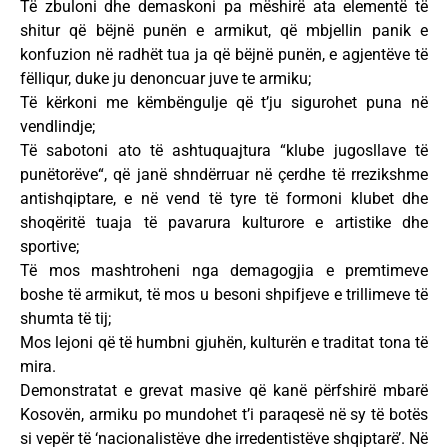
Të zbuloni dhe demaskoni pa mëshirë ata elementë të
shitur që bëjnë punën e armikut, që mbjellin panik e
konfuzion në radhët tua ja që bëjnë punën, e agjentëve të
fëlliqur, duke ju denoncuar juve te armiku;
Të kërkoni me këmbëngulje që t’ju sigurohet puna në
vendlindje;
Të sabotoni ato të ashtuquajtura “klube jugosllave të
punëtorëve“, që janë shndërruar në çerdhe të rrezikshme
antishqiptare, e në vend të tyre të formoni klubet dhe
shoqëritë tuaja të pavarura kulturore e artistike dhe
sportive;
Të mos mashtroheni nga demagogjia e premtimeve
boshe të armikut, të mos u besoni shpifjeve e trillimeve të
shumta të tij;
Mos lejoni që të humbni gjuhën, kulturën e traditat tona të
mira.
Demonstratat e grevat masive që kanë përfshirë mbarë
Kosovën, armiku po mundohet t’i paraqesë në sy të botës
si vepër të ‘nacionalistëve dhe irredentistëve shqiptarë’. Në