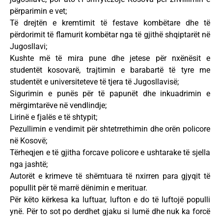
përparimin e vet;
Të drejtën e kremtimit të festave kombëtare dhe të
përdorimit të flamurit kombëtar nga të gjithë shqiptarët në
Jugosllavi;
Kushte më të mira pune dhe jetese për nxënësit e
studentët kosovarë, trajtimin e barabartë të tyre me
studentët e universiteteve të tjera të Jugosllavisë;
Sigurimin e punës për të papunët dhe inkuadrimin e
mërgimtarëve në vendlindje;
Lirinë e fjalës e të shtypit;
Pezullimin e vendimit për shtetrrethimin dhe orën policore
në Kosovë;
Tërheqjen e të gjitha forcave policore e ushtarake të sjella
nga jashtë;
Autorët e krimeve të shëmtuara të nxirren para gjyqit të
popullit për të marrë dënimin e merituar.
Për këto kërkesa ka luftuar, lufton e do të luftojë populli
ynë. Për to sot po derdhet gjaku si lumë dhe nuk ka forcë