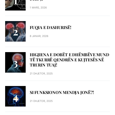
1 MARS, 2026
FUQIA E DASHURISË!
8 JANAR, 2026
HIGJIENA E DOBËT E DHËMBËVE MUND
TË TKURRË QENDRËN E KUJTESËS NË
TRURIN TUAJ!
21 DHJETOR, 2025
SI FUNKSIONON MENDJA JONË?!
21 DHJETOR, 2025