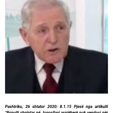
Pashtriku, 26 shtator 2020: 8.1.15 Pjesë nga artikulli
“Populli shqiptar në Jugosllavi asnjëherë nuk vendosi për