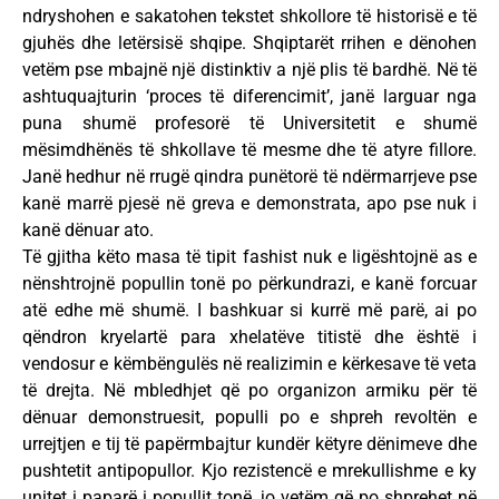
ndryshohen e sakatohen tekstet shkollore të historisë e të
gjuhës dhe letërsisë shqipe. Shqiptarët rrihen e dënohen
vetëm pse mbajnë një distinktiv a një plis të bardhë. Në të
ashtuquajturin ‘proces të diferencimit’, janë larguar nga
puna shumë profesorë të Universitetit e shumë
mësimdhënës të shkollave të mesme dhe të atyre fillore.
Janë hedhur në rrugë qindra punëtorë të ndërmarrjeve pse
kanë marrë pjesë në greva e demonstrata, apo pse nuk i
kanë dënuar ato.
Të gjitha këto masa të tipit fashist nuk e ligështojnë as e
nënshtrojnë popullin tonë po përkundrazi, e kanë forcuar
atë edhe më shumë. I bashkuar si kurrë më parë, ai po
qëndron kryelartë para xhelatëve titistë dhe është i
vendosur e këmbëngulës në realizimin e kërkesave të veta
të drejta. Në mbledhjet që po organizon armiku për të
dënuar demonstruesit, populli po e shpreh revoltën e
urrejtjen e tij të papërmbajtur kundër këtyre dënimeve dhe
pushtetit antipopullor. Kjo rezistencë e mrekullishme e ky
unitet i paparë i popullit tonë, jo vetëm që po shprehet në