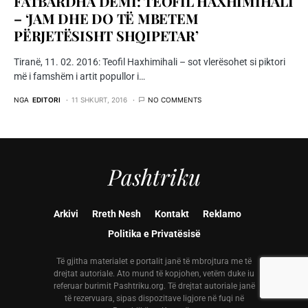
FATBARDHA DEMI: TEOFIL HAXHIMIHALI
– ‘JAM DHE DO TË MBETEM
PËRJETËSISHT SHQIPETAR’
Tiranë, 11. 02. 2016: Teofil Haxhimihali – sot vlerësohet si piktori
më i famshëm i artit popullor i…
NGA
EDITORI
11 SHKURT, 2016
NO COMMENTS
Pashtriku
Arkivi
Rreth Nesh
Kontakt
Reklamo
Politika e Privatësisë
Të gjitha materialet e portalit janë të mbrojtura me të
drejtat autoriale. Ato mund të kopjohen, vetëm duke iu
referuar burimit Pashtriku.org. Të drejtat autoriale janë
të rezervuara, sipas dispozitave ligjore në fuqi në