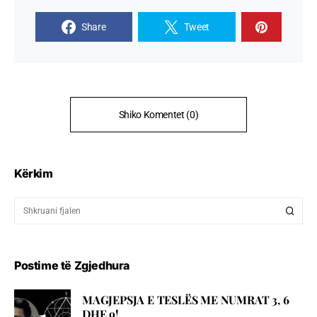
Share
Tweet
Shiko Komentet (0)
Kërkim
Postime të Zgjedhura
MAGJEPSJA E TESLËS ME NUMRAT 3, 6
DHE 9!