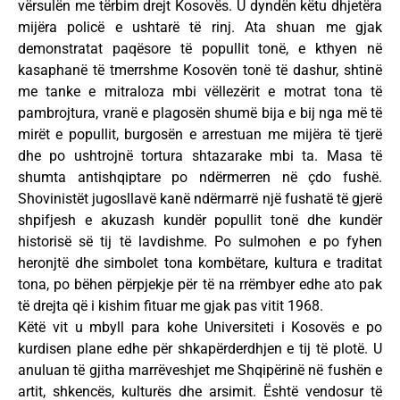
vërsulën me tërbim drejt Kosovës. U dyndën këtu dhjetëra
mijëra policë e ushtarë të rinj. Ata shuan me gjak
demonstratat paqësore të popullit tonë, e kthyen në
kasaphanë të tmerrshme Kosovën tonë të dashur, shtinë
me tanke e mitraloza mbi vëllezërit e motrat tona të
pambrojtura, vranë e plagosën shumë bija e bij nga më të
mirët e popullit, burgosën e arrestuan me mijëra të tjerë
dhe po ushtrojnë tortura shtazarake mbi ta. Masa të
shumta antishqiptare po ndërmerren në çdo fushë.
Shovinistët jugosllavë kanë ndërmarrë një fushatë të gjerë
shpifjesh e akuzash kundër popullit tonë dhe kundër
historisë së tij të lavdishme. Po sulmohen e po fyhen
heronjtë dhe simbolet tona kombëtare, kultura e traditat
tona, po bëhen përpjekje për të na rrëmbyer edhe ato pak
të drejta që i kishim fituar me gjak pas vitit 1968.
Këtë vit u mbyll para kohe Universiteti i Kosovës e po
kurdisen plane edhe për shkapërderdhjen e tij të plotë. U
anuluan të gjitha marrëveshjet me Shqipërinë në fushën e
artit, shkencës, kulturës dhe arsimit. Është vendosur të