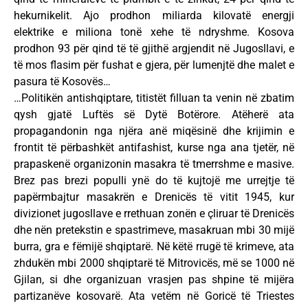
hekurnikelit. Ajo prodhon miliarda kilovatë energji
elektrike e miliona tonë xehe të ndryshme. Kosova
prodhon 93 për qind të të gjithë argjendit në Jugosllavi, e
të mos flasim për fushat e gjera, për lumenjtë dhe malet e
pasura të Kosovës…
…Politikën antishqiptare, titistët filluan ta venin në zbatim
qysh gjatë Luftës së Dytë Botërore. Atëherë ata
propagandonin nga njëra anë miqësinë dhe krijimin e
frontit të përbashkët antifashist, kurse nga ana tjetër, në
prapaskenë organizonin masakra të tmerrshme e masive.
Brez pas brezi populli ynë do të kujtojë me urrejtje të
papërmbajtur masakrën e Drenicës të vitit 1945, kur
divizionet jugosllave e rrethuan zonën e çliruar të Drenicës
dhe nën pretekstin e spastrimeve, masakruan mbi 30 mijë
burra, gra e fëmijë shqiptarë. Në këtë rrugë të krimeve, ata
zhdukën mbi 2000 shqiptarë të Mitrovicës, më se 1000 në
Gjilan, si dhe organizuan vrasjen pas shpine të mijëra
partizanëve kosovarë. Ata vetëm në Goricë të Triestes