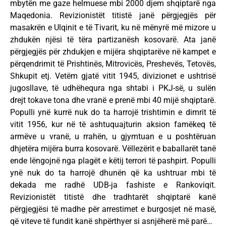
mbytën me gaze helmuese mbi 2000 djem shqiptarë nga
Maqedonia. Revizionistët titistë janë përgjegjës për
masakrën e Ulqinit e të Tivarit, ku në mënyrë më mizore u
zhdukën njësi të tëra partizanësh kosovarë. Ata janë
përgjegjës për zhdukjen e mijëra shqiptarëve në kampet e
përqendrimit të Prishtinës, Mitrovicës, Preshevës, Tetovës,
Shkupit etj. Vetëm gjatë vitit 1945, divizionet e ushtrisë
jugosllave, të udhëhequra nga shtabi i PKJ-së, u sulën
drejt tokave tona dhe vranë e prenë mbi 40 mijë shqiptarë.
Populli ynë kurrë nuk do ta harrojë trishtimin e dimrit të
vitit 1956, kur në të ashtuquajturin aksion famëkeq të
armëve u vranë, u rrahën, u gjymtuan e u poshtëruan
dhjetëra mijëra burra kosovarë. Vëllezërit e baballarët tanë
ende lëngojnë nga plagët e këtij terrori të pashpirt. Populli
ynë nuk do ta harrojë dhunën që ka ushtruar mbi të
dekada me radhë UDB-ja fashiste e Rankoviqit.
Revizionistët titistë dhe tradhtarët shqiptarë kanë
përgjegjësi të madhe për arrestimet e burgosjet në masë,
që viteve të fundit kanë shpërthyer si asnjëherë më parë…