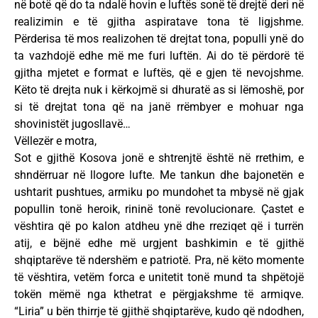
në botë që do ta ndalë hovin e luftës sonë të drejtë deri në
realizimin e të gjitha aspiratave tona të ligjshme.
Përderisa të mos realizohen të drejtat tona, populli ynë do
ta vazhdojë edhe më me furi luftën. Ai do të përdorë të
gjitha mjetet e format e luftës, që e gjen të nevojshme.
Këto të drejta nuk i kërkojmë si dhuratë as si lëmoshë, por
si të drejtat tona që na janë rrëmbyer e mohuar nga
shovinistët jugosllavë…
Vëllezër e motra,
Sot e gjithë Kosova jonë e shtrenjtë është në rrethim, e
shndërruar në llogore lufte. Me tankun dhe bajonetën e
ushtarit pushtues, armiku po mundohet ta mbysë në gjak
popullin tonë heroik, rininë tonë revolucionare. Çastet e
vështira që po kalon atdheu ynë dhe rreziqet që i turrën
atij, e bëjnë edhe më urgjent bashkimin e të gjithë
shqiptarëve të ndershëm e patriotë. Pra, në këto momente
të vështira, vetëm forca e unitetit tonë mund ta shpëtojë
tokën mëmë nga kthetrat e përgjakshme të armiqve.
“Liria” u bën thirrje të gjithë shqiptarëve, kudo që ndodhen,