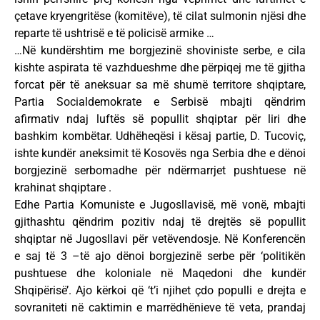
çetave kryengritëse (komitëve), të cilat sulmonin njësi dhe
reparte të ushtrisë e të policisë armike …
…Në kundërshtim me borgjezinë shoviniste serbe, e cila
kishte aspirata të vazhdueshme dhe përpiqej me të gjitha
forcat për të aneksuar sa më shumë territore shqiptare,
Partia Socialdemokrate e Serbisë mbajti qëndrim
afirmativ ndaj luftës së popullit shqiptar për liri dhe
bashkim kombëtar. Udhëheqësi i kësaj partie, D. Tucoviç,
ishte kundër aneksimit të Kosovës nga Serbia dhe e dënoi
borgjezinë serbomadhe për ndërmarrjet pushtuese në
krahinat shqiptare .
Edhe Partia Komuniste e Jugosllavisë, më vonë, mbajti
gjithashtu qëndrim pozitiv ndaj të drejtës së popullit
shqiptar në Jugosllavi për vetëvendosje. Në Konferencën
e saj të 3 –të ajo dënoi borgjezinë serbe për ‘politikën
pushtuese dhe koloniale në Maqedoni dhe kundër
Shqipërisë’. Ajo kërkoi që ‘t’i njihet çdo populli e drejta e
sovraniteti në caktimin e marrëdhënieve të veta, prandaj