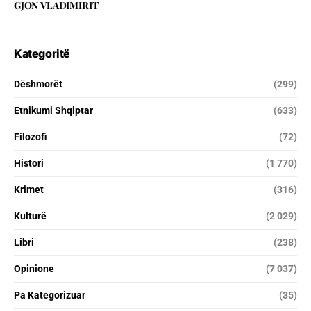
GJON VLADIMIRIT
Kategoritë
Dëshmorët
(299)
Etnikumi Shqiptar
(633)
Filozofi
(72)
Histori
(1 770)
Krimet
(316)
Kulturë
(2 029)
Libri
(238)
Opinione
(7 037)
Pa Kategorizuar
(35)