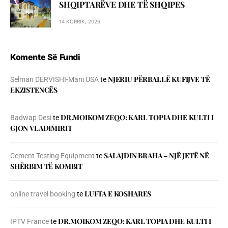
SHQIPTARËVE DHE TË SHQIPES
14 KORRIK, 2026
Komente Së Fundi
NJERIU PЁRBALLЁ KUFIJVE TЁ
Selman DERVISHI-Mani USA
te
EKZISTENCЁS
DR.MOIKOM ZEQO: KARL TOPIA DHE KULTI I
Badwap Desi
te
GJON VLADIMIRIT
SALAJDIN BRAHA – NJЁ JETЁ NЁ
Cement Testing Equipment
te
SHЁRBIM TЁ KOMBIT
LUFTA E KOSHARES
online travel booking
te
DR.MOIKOM ZEQO: KARL TOPIA DHE KULTI I
IPTV France
te