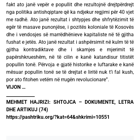
fakt ato janë vepër e popullit dhe rezultojnë drejtpërdrejt
nga politika antishqiptare që ka ndjekur regjimi për 40 vjet
me radhë. Ato janë rezultat i shtypjes dhe shfrytëzimit të
egër të masave punonjëse, i pozitës koloniale të Kosovës
dhe i vendosjes së marrëdhënieve kapitaliste në të gjitha
fushat e jetës. Ato janë rezultat i ashpërsimit në kulm të të
gjitha kontradiktave dhe i skamjes e mjerimit të
papërshkrueshëm, në të cilin e kanë katandisur titistët
popullin tonë. Përvoja e gjatë historike e luftarake e kanë
mësuar popullin tonë se të drejtat e liritë nuk t’i fal kush,
por ato fitohen vetëm në rrugën revolucionare”.
VIJON …
_____________
MEHMET HAJRIZI: SHTOJCA – DOKUMENTE, LETRA
DHE ARTIKUJ (74)
https://pashtriku.org/?kat=64&shkrimi=10551