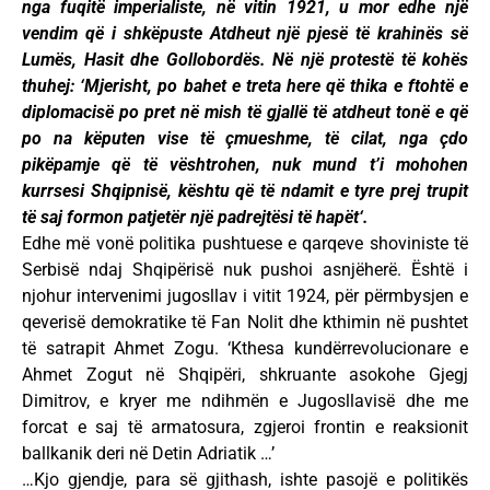
nga fuqitë imperialiste, në vitin 1921, u mor edhe një
vendim që i shkëpuste Atdheut një pjesë të krahinës së
Lumës, Hasit dhe Gollobordës. Në një protestë të kohës
thuhej: ‘Mjerisht, po bahet e treta here që thika e ftohtë e
diplomacisë po pret në mish të gjallë të atdheut tonë e që
po na këputen vise të çmueshme, të cilat, nga çdo
pikëpamje që të vështrohen, nuk mund t’i mohohen
kurrsesi Shqipnisë, kështu që të ndamit e tyre prej trupit
të saj formon patjetër një padrejtësi të hapët‘.
Edhe më vonë politika pushtuese e qarqeve shoviniste të
Serbisë ndaj Shqipërisë nuk pushoi asnjëherë. Është i
njohur intervenimi jugosllav i vitit 1924, për përmbysjen e
qeverisë demokratike të Fan Nolit dhe kthimin në pushtet
të satrapit Ahmet Zogu. ‘Kthesa kundërrevolucionare e
Ahmet Zogut në Shqipëri, shkruante asokohe Gjegj
Dimitrov, e kryer me ndihmën e Jugosllavisë dhe me
forcat e saj të armatosura, zgjeroi frontin e reaksionit
ballkanik deri në Detin Adriatik …’
…Kjo gjendje, para së gjithash, ishte pasojë e politikës