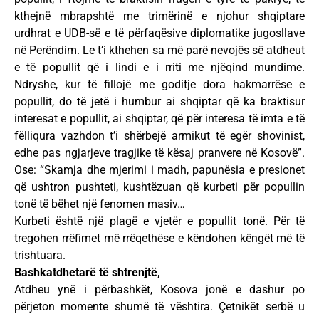
kthejnë mbrapshtë me trimërinë e njohur shqiptare
urdhrat e UDB-së e të përfaqësive diplomatike jugosllave
në Perëndim. Le t’i kthehen sa më parë nevojës së atdheut
e të popullit që i lindi e i rriti me njëqind mundime.
Ndryshe, kur të fillojë me goditje dora hakmarrëse e
popullit, do të jetë i humbur ai shqiptar që ka braktisur
interesat e popullit, ai shqiptar, që për interesa të imta e të
fëlliqura vazhdon t’i shërbejë armikut të egër shovinist,
edhe pas ngjarjeve tragjike të kësaj pranvere në Kosovë”.
Ose: “Skamja dhe mjerimi i madh, papunësia e presionet
që ushtron pushteti, kushtëzuan që kurbeti për popullin
tonë të bëhet një fenomen masiv…
Kurbeti është një plagë e vjetër e popullit tonë. Për të
tregohen rrëfimet më rrëqethëse e këndohen këngët më të
trishtuara.
Bashkatdhetarë të shtrenjtë,
Atdheu ynë i përbashkët, Kosova jonë e dashur po
përjeton momente shumë të vështira. Çetnikët serbë u