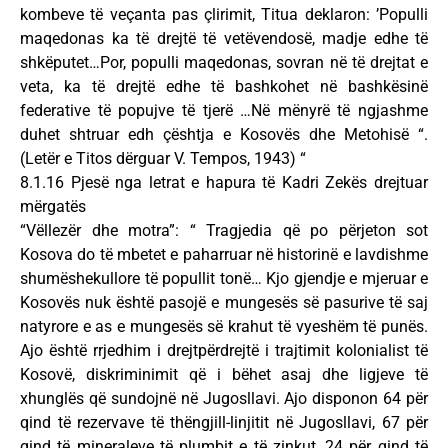
kombeve të veçanta pas çlirimit, Titua deklaron: ’Populli
maqedonas ka të drejtë të vetëvendosë, madje edhe të
shkëputet…Por, populli maqedonas, sovran në të drejtat e
veta, ka të drejtë edhe të bashkohet në bashkësinë
federative të popujve të tjerë …Në mënyrë të ngjashme
duhet shtruar edh çështja e Kosovës dhe Metohisë “.
(Letër e Titos dërguar V. Tempos, 1943) “
8.1.16 Pjesë nga letrat e hapura të Kadri Zekës drejtuar
mërgatës
“Vëllezër dhe motra”: “ Tragjedia që po përjeton sot
Kosova do të mbetet e paharruar në historinë e lavdishme
shumëshekullore të popullit tonë… Kjo gjendje e mjeruar e
Kosovës nuk është pasojë e mungesës së pasurive të saj
natyrore e as e mungesës së krahut të vyeshëm të punës.
Ajo është rrjedhim i drejtpërdrejtë i trajtimit kolonialist të
Kosovë, diskriminimit që i bëhet asaj dhe ligjeve të
xhunglës që sundojnë në Jugosllavi. Ajo disponon 64 për
qind të rezervave të thëngjill-linjitit në Jugosllavi, 67 për
qind të mineraleve të plumbit e të zinkut, 24 për qind të