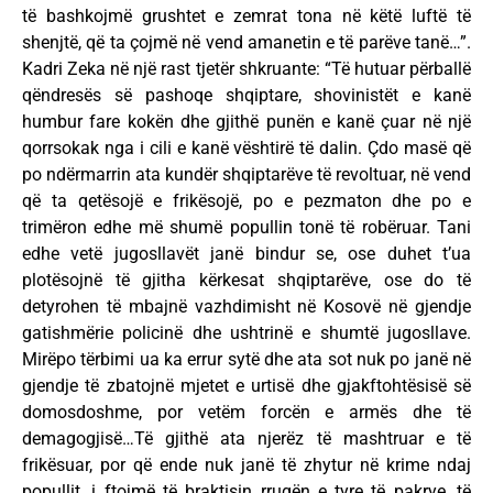
të bashkojmë grushtet e zemrat tona në këtë luftë të
shenjtë, që ta çojmë në vend amanetin e të parëve tanë…”.
Kadri Zeka në një rast tjetër shkruante: “Të hutuar përballë
qëndresës së pashoqe shqiptare, shovinistët e kanë
humbur fare kokën dhe gjithë punën e kanë çuar në një
qorrsokak nga i cili e kanë vështirë të dalin. Çdo masë që
po ndërmarrin ata kundër shqiptarëve të revoltuar, në vend
që ta qetësojë e frikësojë, po e pezmaton dhe po e
trimëron edhe më shumë popullin tonë të robëruar. Tani
edhe vetë jugosllavët janë bindur se, ose duhet t’ua
plotësojnë të gjitha kërkesat shqiptarëve, ose do të
detyrohen të mbajnë vazhdimisht në Kosovë në gjendje
gatishmërie policinë dhe ushtrinë e shumtë jugosllave.
Mirëpo tërbimi ua ka errur sytë dhe ata sot nuk po janë në
gjendje të zbatojnë mjetet e urtisë dhe gjakftohtësisë së
domosdoshme, por vetëm forcën e armës dhe të
demagogjisë…Të gjithë ata njerëz të mashtruar e të
frikësuar, por që ende nuk janë të zhytur në krime ndaj
popullit, i ftojmë të braktisin rrugën e tyre të pakrye, të