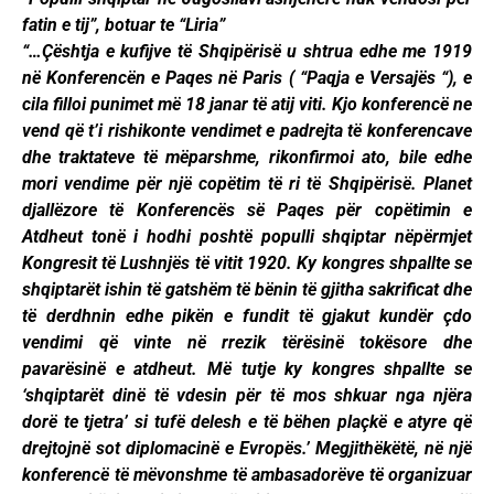
fatin e tij”, botuar te “Liria”
“…Çështja e kufijve të Shqipërisë u shtrua edhe me 1919
në Konferencën e Paqes në Paris ( “Paqja e Versajës “), e
cila filloi punimet më 18 janar të atij viti. Kjo konferencë ne
vend që t’i rishikonte vendimet e padrejta të konferencave
dhe traktateve të mëparshme, rikonfirmoi ato, bile edhe
mori vendime për një copëtim të ri të Shqipërisë. Planet
djallëzore të Konferencës së Paqes për copëtimin e
Atdheut tonë i hodhi poshtë populli shqiptar nëpërmjet
Kongresit të Lushnjës të vitit 1920. Ky kongres shpallte se
shqiptarët ishin të gatshëm të bënin të gjitha sakrificat dhe
të derdhnin edhe pikën e fundit të gjakut kundër çdo
vendimi që vinte në rrezik tërësinë tokësore dhe
pavarësinë e atdheut. Më tutje ky kongres shpallte se
‘shqiptarët dinë të vdesin për të mos shkuar nga njëra
dorë te tjetra’ si tufë delesh e të bëhen plaçkë e atyre që
drejtojnë sot diplomacinë e Evropës.’ Megjithëkëtë, në një
konferencë të mëvonshme të ambasadorëve të organizuar