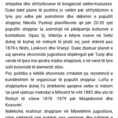
shtypëse dhe shfrytëzuese të borgjezisë serbe-malazeze.
Duke bërë plane të poshtra jo vetëm për shfrytëzimin e
tyre, por edhe për asimilimin dhe dëbimin e popullit
shqiptar, Nikolla Pashiqi planifikonte që për 20-30 vjet
popullin shqiptar ta asimilojë në pikëpamje kulturore e
kombëtare. Sipas tij, ‘shkrirja e këtyre viseve në Serbi
duhej të kryhej në mënyrë të plotë siç janë shkrirë pas
1878-s Nishi, Leskovci dhe Vranja’. Duke zbatuar planet e
saj qeveria shoviniste jugosllave shpërnguli për Turqi dhe
vende të tjera me qindra mijëra shqiptarë, e në vend të tyre
solli kolonistë të elementit sllav.
Por, politika e këtillë shoviniste s’mbetet pa rezistencë e
kundërshtim të organizuar të popullit shqiptar. Lufta e
shqiptarëve duhej t’u shërbente qarqeve serbe si mësim
‘se janë vjetruar metodat e Miloshit të vitit 1883 dhe ato të
Ristiçit të viteve 1878 -1879 për Maqedoninë dhe
Kosovën’.
Ndërkohë, krahinat shqiptare në Mbretërinë jugosllave,
ishin përfshirë prej kohësh nga veprimet dhe luftimet e