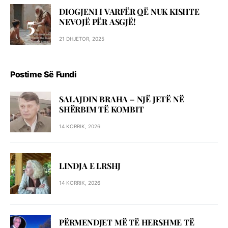
DIOGJENI I VARFËR QË NUK KISHTE
NEVOJË PËR ASGJË!
21 DHJETOR, 2025
Postime Së Fundi
SALAJDIN BRAHA – NJЁ JETЁ NЁ
SHЁRBIM TЁ KOMBIT
14 KORRIK, 2026
LINDJA E LRSHJ
14 KORRIK, 2026
PËRMENDJET MË TË HERSHME TË