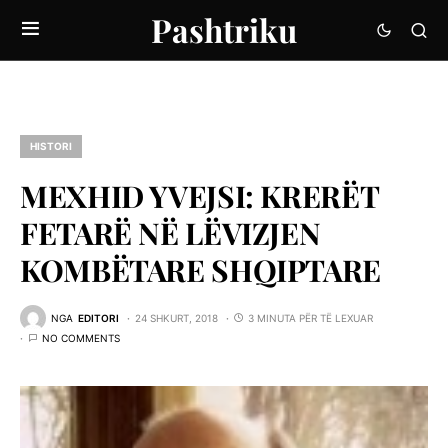
Pashtriku
HISTORI
MEXHID YVEJSI: KRERËT
FETARË NË LËVIZJEN
KOMBËTARE SHQIPTARE
NGA
EDITORI
24 SHKURT, 2018
3 MINUTA PËR TË LEXUAR
NO COMMENTS