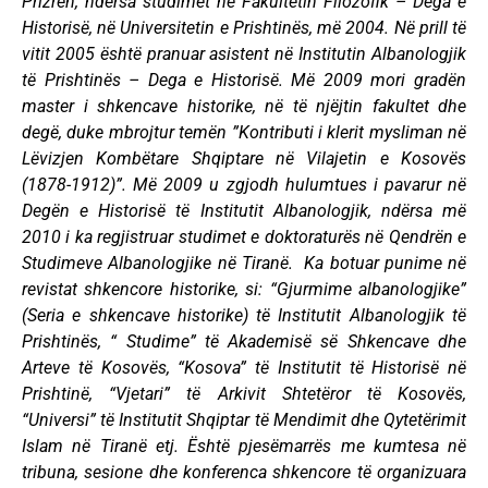
Prizren, ndërsa studimet në Fakultetin Filozofik – Dega e
Historisë, në Universitetin e Prishtinës, më 2004. Në prill të
vitit 2005 është pranuar asistent në Institutin Albanologjik
të Prishtinës – Dega e Historisë. Më 2009 mori gradën
master i shkencave historike, në të njëjtin fakultet dhe
degë, duke mbrojtur temën ”Kontributi i klerit mysliman në
Lëvizjen Kombëtare Shqiptare në Vilajetin e Kosovës
(1878-1912)”. Më 2009 u zgjodh hulumtues i pavarur në
Degën e Historisë të Institutit Albanologjik, ndërsa më
2010 i ka regjistruar studimet e doktoraturës në Qendrën e
Studimeve Albanologjike në Tiranë. Ka botuar punime në
revistat shkencore historike, si: “Gjurmime albanologjike”
(Seria e shkencave historike) të Institutit Albanologjik të
Prishtinës, “ Studime” të Akademisë së Shkencave dhe
Arteve të Kosovës, “Kosova” të Institutit të Historisë në
Prishtinë, “Vjetari” të Arkivit Shtetëror të Kosovës,
“Universi” të Institutit Shqiptar të Mendimit dhe Qytetërimit
Islam në Tiranë etj. Është pjesëmarrës me kumtesa në
tribuna, sesione dhe konferenca shkencore të organizuara