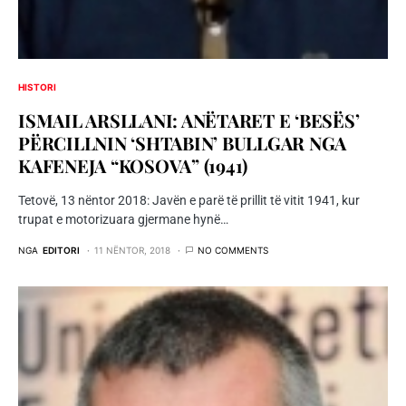
HISTORI
ISMAIL ARSLLANI: ANËTARET E ‘BESËS’
PËRCILLNIN ‘SHTABIN’ BULLGAR NGA
KAFENEJA “KOSOVA” (1941)
Tetovë, 13 nëntor 2018: Javën e parë të prillit të vitit 1941, kur
trupat e motorizuara gjermane hynë…
NGA
EDITORI
11 NËNTOR, 2018
NO COMMENTS