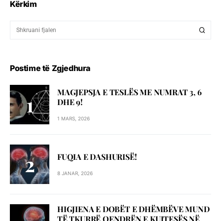
Kërkim
Postime të Zgjedhura
MAGJEPSJA E TESLËS ME NUMRAT 3, 6
DHE 9!
1 MARS, 2026
FUQIA E DASHURISË!
8 JANAR, 2026
HIGJIENA E DOBËT E DHËMBËVE MUND
TË TKURRË QENDRËN E KUJTESËS NË