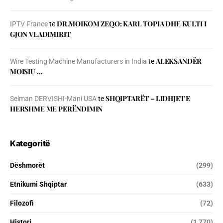
DR.MOIKOM ZEQO: KARL TOPIA DHE KULTI I
IPTV France
te
GJON VLADIMIRIT
ALEKSANDËR
Wire Testing Machine Manufacturers in India
te
MOISIU …
SHQIPTARËT – LIDHJET E
Selman DERVISHI-Mani USA
te
HERSHME ME PERËNDIMIN
Kategoritë
Dëshmorët
(299)
Etnikumi Shqiptar
(633)
Filozofi
(72)
Histori
(1 770)