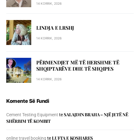
14 KORRIK, 2026
LINDJA E LRSHJ
14 KORRIK, 2026
PËRMENDJET MË TË HERSHME TË
SHQIPTARËVE DHE TË SHQIPES
14 KORRIK, 2026
Komente Së Fundi
SALAJDIN BRAHA – NJЁ JETЁ NЁ
Cement Testing Equipment
te
SHЁRBIM TЁ KOMBIT
LUFTA E KOSHARES
online travel booking
te