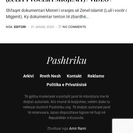
Shfaqet dokumentari Misteri i vrasjes së Zenel Islamit (Luli i vocër i
Migjenit). Ky dokumentar tenton të zbardhë…
NGA
EDITORI
21 JANAR, 2024
NO COMMENTS
Pashtriku
Arkivi
Rreth Nesh
Kontakt
Reklamo
Politika e Privatësisë
Të gjitha materialet e portalit janë të mbrojtura me të
drejtat autoriale. Ato mund të kopjohen, vetëm duke iu
referuar burimit Pashtriku.org. Të drejtat autoriale janë
të rezervuara, sipas dispozitave ligjore në fuqi në
Republikën e Kosovës.
Zhvilluar nga
Amir Rami