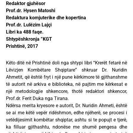
Redaktor gjuhësor
Prof.dr. Hysen Matoshi
Redaktura komjuterike dhe kopertina
Prof.dr. Lulëzim Lajçi
Libri ka 488 faqe.
Shtypëshkronja ”KGT
Prishtinë, 2017
Këto ditë në Prishtinë doli nga shtypi libri “Krerët fetarë në
Lëvizjen Kombëtare Shqiptare” shkruar Dr. Nuridin
Ahmetit, që është fryt i një pune kërkimore të gjithanshme
të autorit në arkiva e biblioteka, në pajtim me kërkesat e
një metodologjie shkencore, thotë redaktori shkencor,
Prof.dr. Ferit Duka nga Tirana.
Ndërsa merita kryesore e autorit, Dr. Nuridin Ahmeti, është
se ai me këtë vepër ridëshmon, edhe njëherë, se procesi i
vetëdijesimit kombëtar shqiptar, ashtu si te popujt e tjerë,
ka filluar gjithashtu, ndonëse me shumë pengesa dhe