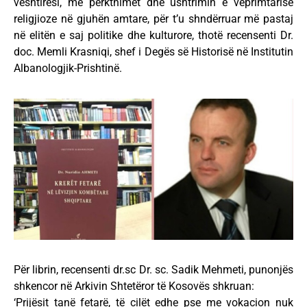
vështirësi, me përkthimet dhe ushtrimin e veprimtarisë
religjioze në gjuhën amtare, për t’u shndërruar më pastaj
në elitën e saj politike dhe kulturore, thotë recensenti Dr.
doc. Memli Krasniqi, shef i Degës së Historisë në Institutin
Albanologjik-Prishtinë.
Për librin, recensenti dr.sc Dr. sc. Sadik Mehmeti, punonjës
shkencor në Arkivin Shtetëror të Kosovës shkruan:
‘Prijësit tanë fetarë, të cilët edhe pse me vokacion nuk