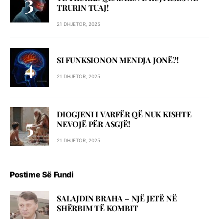
TRURIN TUAJ!
21 DHJETOR, 2025
SI FUNKSIONON MENDJA JONË?!
21 DHJETOR, 2025
DIOGJENI I VARFËR QË NUK KISHTE
NEVOJË PËR ASGJË!
21 DHJETOR, 2025
Postime Së Fundi
SALAJDIN BRAHA – NJЁ JETЁ NЁ
SHЁRBIM TЁ KOMBIT