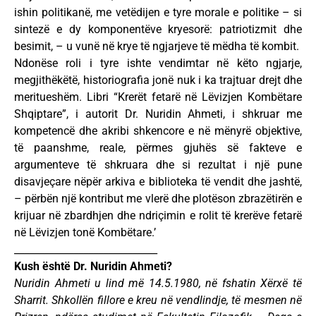
ishin politikanë, me vetëdijen e tyre morale e politike – si
sintezë e dy komponentëve kryesorë: patriotizmit dhe
besimit, – u vunë në krye të ngjarjeve të mëdha të kombit.
Ndonëse roli i tyre ishte vendimtar në këto ngjarje,
megjithëkëtë, historiografia jonë nuk i ka trajtuar drejt dhe
meritueshëm. Libri “Krerët fetarë në Lëvizjen Kombëtare
Shqiptare”, i autorit Dr. Nuridin Ahmeti, i shkruar me
kompetencë dhe akribi shkencore e në mënyrë objektive,
të paanshme, reale, përmes gjuhës së fakteve e
argumenteve të shkruara dhe si rezultat i një pune
disavjeçare nëpër arkiva e biblioteka të vendit dhe jashtë,
– përbën një kontribut me vlerë dhe plotëson zbrazëtirën e
krijuar në zbardhjen dhe ndriçimin e rolit të krerëve fetarë
në Lëvizjen tonë Kombëtare.’
_____________________________
Kush është Dr. Nuridin Ahmeti?
Nuridin Ahmeti u lind më 14.5.1980, në fshatin Xërxë të
Sharrit. Shkollën fillore e kreu në vendlindje, të mesmen në