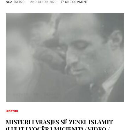
NGA
EDITORI
29 DHJETOR, 2020
ONE COMMENT
HISTORI
MISTERI I VRASJES SË ZENEL ISLAMIT
(LULIT I VOCËR I MIGJENIT) / VIDEO /