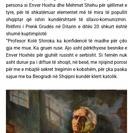
persona si Enver Hoxha dhe Mehmet Shehu për qëllimet e
tyre, për të shkatërruar elementet më të mira të popullit
shqiptar që ishin kundërshtarë të sllavo-komunizmin.
Rrëfimi i Prenk Grudës në Ditarin e ditës 20 shkurt është
shumë kuptimplotë:
”Profesor Kolë Shiroka ka konfidencë të madhe për çdo
gja me mue. Ka gruen ruse. Ajo asht përkthyese besnike e
Enver Hoxhës për gjuhët rusisht e serbisht. Si femën nuk
asht durue pa i diftue të shoqit, në besë, me njiqind porosi
për me e mbajtë sekret tregimin e kobshëm, për çka paska
sajue me ba Beogradi në Shqipni kundër klerit katolik.