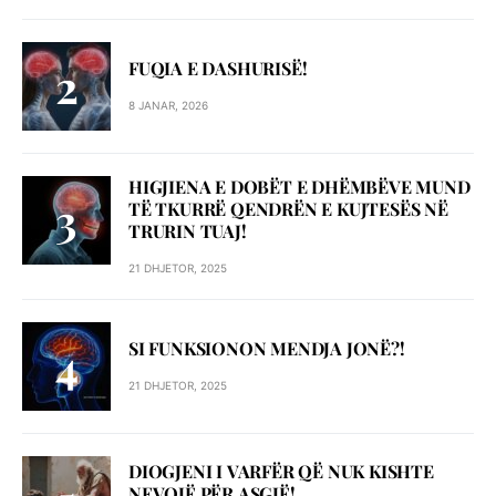
FUQIA E DASHURISË!
8 JANAR, 2026
HIGJIENA E DOBËT E DHËMBËVE MUND
TË TKURRË QENDRËN E KUJTESËS NË
TRURIN TUAJ!
21 DHJETOR, 2025
SI FUNKSIONON MENDJA JONË?!
21 DHJETOR, 2025
DIOGJENI I VARFËR QË NUK KISHTE
NEVOJË PËR ASGJË!