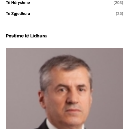
Të Ndryshme
(203)
Të Zgjedhura
(25)
Postime të Lidhura