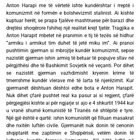
Anton Harapi me të vërtetë ishte kundërshtar i rreptë i
komunizmit në formën e bolshevizmit stalinist. Ai kishte
kuptuar herët, se prapa fjalëve mashtruese për barazi dhe
drejtësi shoqërore fshihej një realitet krejt tjetër. Tragjika e
Anton Harapit mbetet në pranimin e tij të tezës së hidhur
”armiku i armikut tim duhet të jetë miku im”. Ai pranoi
pushtimin gjerman si mbrojtje kundër komunizmit, sepse
nazistët gjerman ishin armiq të betuar të popujve sllav në
përgjithësi dhe të Bashkimit Sovjetik në veçanti. Por dihet
se nazistët gjerman vazhdimisht kryenin krime të
tmerrshme kundër vlerave më të larta të njerëzimit. Kur
gjermanët dështuan dështoi edhe bota e Anton Harapit.
Nuk dihet çfarë pushtet real ka pasur ai si regjent, çfarë
përgjegjësi kishte ai për ngjarje si ajo e 4 shkurtit 1944 kur
u vranë shumë komunistë të Tiranës në shtëpitë e tyre.
Një gjë është e qartë: ishin komunistët që filluan masakrat
dhe nxitën luftën civile. Gjermanët nuk donin të cenonin
shqiptarët me zaptimin e Shqipërisë, vetëm donin të