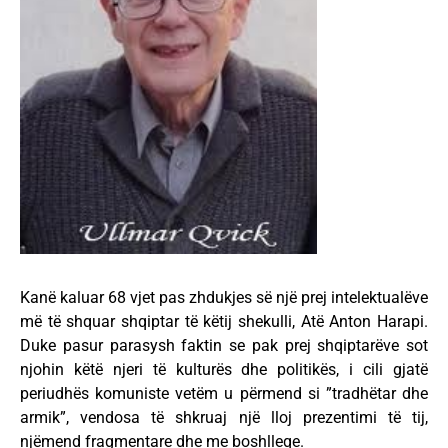
Kanë kaluar 68 vjet pas zhdukjes së një prej intelektualëve
më të shquar shqiptar të këtij shekulli, Atë Anton Harapi.
Duke pasur parasysh faktin se pak prej shqiptarëve sot
njohin këtë njeri të kulturës dhe politikës, i cili gjatë
periudhës komuniste vetëm u përmend si ”tradhëtar dhe
armik”, vendosa të shkruaj një lloj prezentimi të tij,
njëmend fragmentare dhe me boshlleqe.