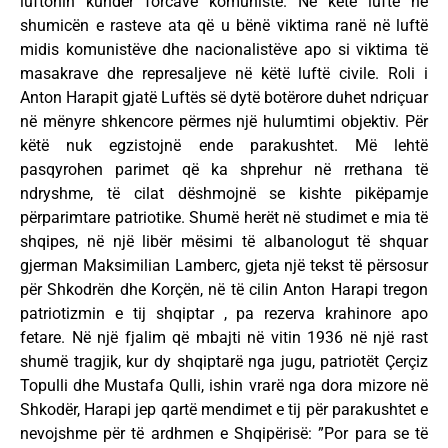
luftonin kundër forcave komuniste. Në këtë luftë në
shumicën e rasteve ata që u bënë viktima ranë në luftë
midis komunistëve dhe nacionalistëve apo si viktima të
masakrave dhe represaljeve në këtë luftë civile. Roli i
Anton Harapit gjatë Luftës së dytë botërore duhet ndriçuar
në mënyre shkencore përmes një hulumtimi objektiv. Për
këtë nuk egzistojnë ende parakushtet. Më lehtë
pasqyrohen parimet që ka shprehur në rrethana të
ndryshme, të cilat dëshmojnë se kishte pikëpamje
përparimtare patriotike. Shumë herët në studimet e mia të
shqipes, në një libër mësimi të albanologut të shquar
gjerman Maksimilian Lamberc, gjeta një tekst të përsosur
për Shkodrën dhe Korçën, në të cilin Anton Harapi tregon
patriotizmin e tij shqiptar , pa rezerva krahinore apo
fetare. Në një fjalim që mbajti në vitin 1936 në një rast
shumë tragjik, kur dy shqiptarë nga jugu, patriotët Çerçiz
Topulli dhe Mustafa Qulli, ishin vrarë nga dora mizore në
Shkodër, Harapi jep qartë mendimet e tij për parakushtet e
nevojshme për të ardhmen e Shqipërisë: ”Por para se të