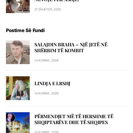
21 DHJETOR, 2025
Postime Së Fundi
SALAJDIN BRAHA – NJЁ JETЁ NЁ
SHЁRBIM TЁ KOMBIT
14 KORRIK, 2026
LINDJA E LRSHJ
14 KORRIK, 2026
PËRMENDJET MË TË HERSHME TË
SHQIPTARËVE DHE TË SHQIPES
14 KORRIK, 2026