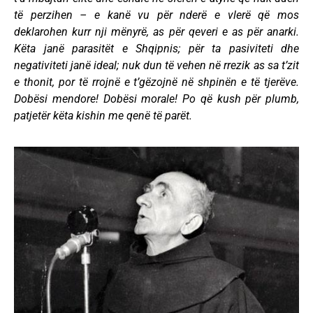
të perzihen – e kanë vu për nderë e vlerë që mos
deklarohen kurr nji mënyrë, as për qeveri e as për anarki.
Këta janë parasitët e Shqipnis; për ta pasiviteti dhe
negativiteti janë ideal; nuk dun të vehen në rrezik as sa t’zit
e thonit, por të rrojnë e t’gëzojnë në shpinën e të tjerëve.
Dobësi mendore! Dobësi morale! Po që kush për plumb,
patjetër këta kishin me qenë të parët.