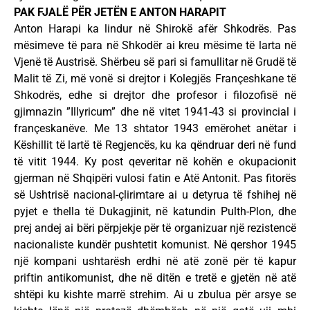
PAK FJALË PËR JETËN E ANTON HARAPIT
Anton Harapi ka lindur në Shirokë afër Shkodrës. Pas
mësimeve të para në Shkodër ai kreu mësime të larta në
Vjenë të Austrisë. Shërbeu së pari si famullitar në Grudë të
Malit të Zi, më vonë si drejtor i Kolegjës Françeshkane të
Shkodrës, edhe si drejtor dhe profesor i filozofisë në
gjimnazin ”Illyricum” dhe në vitet 1941-43 si provincial i
françeskanëve. Me 13 shtator 1943 emërohet anëtar i
Këshillit të lartë të Regjencës, ku ka qëndruar deri në fund
të vitit 1944. Ky post qeveritar në kohën e okupacionit
gjerman në Shqipëri vulosi fatin e Atë Antonit. Pas fitorës
së Ushtrisë nacional-çlirimtare ai u detyrua të fshihej në
pyjet e thella të Dukagjinit, në katundin Pulth-Plon, dhe
prej andej ai bëri përpjekje për të organizuar një rezistencë
nacionaliste kundër pushtetit komunist. Në qershor 1945
një kompani ushtarësh erdhi në atë zonë për të kapur
priftin antikomunist, dhe në ditën e tretë e gjetën në atë
shtëpi ku kishte marrë strehim. Ai u zbulua për arsye se