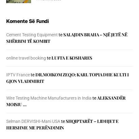
Komente Së Fundi
SALAJDIN BRAHA – NJЁ JETЁ NЁ
Cement Testing Equipment
te
SHЁRBIM TЁ KOMBIT
LUFTA E KOSHARES
online travel booking
te
DR.MOIKOM ZEQO: KARL TOPIA DHE KULTI I
IPTV France
te
GJON VLADIMIRIT
ALEKSANDËR
Wire Testing Machine Manufacturers in India
te
MOISIU …
SHQIPTARËT – LIDHJET E
Selman DERVISHI-Mani USA
te
HERSHME ME PERËNDIMIN