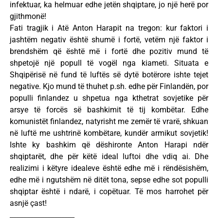
infektuar, ka helmuar edhe jetën shqiptare, jo një herë por
gjithmonë!
Fati tragjik i Atë Anton Harapit na tregon: kur faktori i
jashtëm negativ është shumë i fortë, vetëm një faktor i
brendshëm që është më i fortë dhe pozitiv mund të
shpetojë një popull të vogël nga kiameti. Situata e
Shqipërisë në fund të luftës së dytë botërore ishte tejet
negative. Kjo mund të thuhet p.sh. edhe për Finlandën, por
populli finlandez u shpetua nga kthetrat sovjetike për
arsye të forcës së bashkimit të tij kombëtar. Edhe
komunistët finlandez, natyrisht me zemër të vrarë, shkuan
në luftë me ushtrinë kombëtare, kundër armikut sovjetik!
Ishte ky bashkim që dëshironte Anton Harapi ndër
shqiptarët, dhe për këtë ideal luftoi dhe vdiq ai. Dhe
realizimi i këtyre idealeve është edhe më i rëndësishëm,
edhe më i ngutshëm në ditët tona, sepse edhe sot populli
shqiptar është i ndarë, i copëtuar. Të mos harrohet për
asnjë çast!
___________________