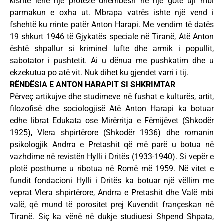
kishte lënë një protezë dhëmbësh në një gotë uji mbi
parmakun e oxha ut. Mbrapa vatrës ishte një vend i
fshehtë ku rrinte patër Anton Harapi. Me vendim të datës
19 shkurt 1946 të Gjykatës speciale në Tiranë, Atë Anton
është shpallur si kriminel lufte dhe armik i popullit,
sabotator i pushtetit. Ai u dënua me pushkatim dhe u
ekzekutua po atë vit. Nuk dihet ku gjendet varri i tij.
RËNDËSIA E ANTON HARAPIT SI SHKRIMTAR
Përveç artikujve dhe studimeve në fushat e kulturës, artit,
filozofisë dhe sociologjisë Atë Anton Harapi ka botuar
edhe librat Edukata ose Mirërritja e Fëmijëvet (Shkodër
1925), Vlera shpirtërore (Shkodër 1936) dhe romanin
psikologjik Andrra e Pretashit që më parë u botua në
vazhdime në revistën Hylli i Dritës (1933-1940). Si vepër e
plotë posthume u ribotua në Romë më 1959. Në vitet e
fundit fondacioni Hylli i Dritës ka botuar një vëllim me
veprat Vlera shpirtërore, Andrra e Pretashit dhe Valë mbi
valë, që mund të porositet prej Kuvendit françeskan në
Tiranë. Siç ka vënë në dukje studiuesi Shpend Shpata,