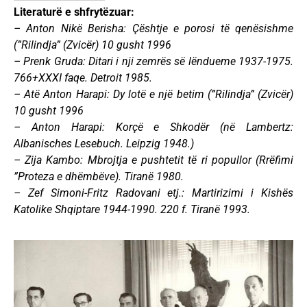
Literaturë e shfrytëzuar:
– Anton Nikë Berisha: Çështje e porosi të qenësishme
(”Rilindja” (Zvicër) 10 gusht 1996
– Prenk Gruda: Ditari i nji zemrës së lëndueme 1937-1975.
766+XXXI faqe. Detroit 1985.
– Atë Anton Harapi: Dy lotë e një betim (”Rilindja” (Zvicër)
10 gusht 1996
– Anton Harapi: Korçë e Shkodër (në Lambertz:
Albanisches Lesebuch. Leipzig 1948.)
– Zija Kambo: Mbrojtja e pushtetit të ri popullor (Rrëfimi
”Proteza e dhëmbëve). Tiranë 1980.
– Zef Simoni-Fritz Radovani etj.: Martirizimi i Kishës
Katolike Shqiptare 1944-1990. 220 f. Tiranë 1993.