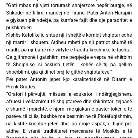
”Gati mbas nji vjeti torturash shnjerzore nëpër burgje, në
Shkodër në fillim, mandej në Tiranë, Pater Anton Harapin
e gjykuen për vdekje, pa kurrfarë fajit dhe dje paradritet e
pushkatuen.
Kishës Katolike iu shtue nji i shêjtë e kombit shqiptar edhe
nji martir i shquem. Atdheu mbeti pa nji patriot shumë të
madh, pa nji burrë me virtyte e tradita kreshnike të lashta.
Qe gjithmonë i gatshëm, me përpjekje e vepra në shërbim
të Shqipnisë, si askush tjetër i kohës së tij pa qellim
shpërblimi, gja qi dihet prej të gjithë shqiptarëve.”
Për patër Antonin jepet kjo karakteristikë në Ditarin e
Prenk Grudës:
”Oratori i përvujtë, mësuesi e edukatori i ndërgjegjshëm,
afruesi i vëllaznimit të shqiptarëve dhe shkrimtari tejpasë
e shumë i mprehtë, e njomi me gjakun e pastër tokën e të
parëve, të cilës, bashkë me besimin në të Plotëfuqishmin,
ua kishte kushtue jetën dhe, pa droje aspak, u flijue për
atdhe. E vranë tradhëtarët mercenarë të Moskës e të