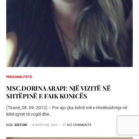
PERSONALITETE
MSC.DORINA ARAPI: NJË VIZITË NË
SHTËPINË E FAIK KONICËS
(Tiranë, 08. 09. 2012) – Por ajo çka është më e rëndësishmja në
këtë qytet të vogël dhe…
NGA
EDITORI
8 SHTATOR, 2012
NO COMMENTS