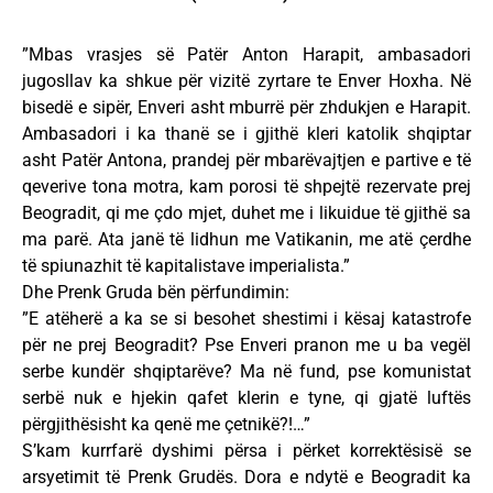
”Mbas vrasjes së Patër Anton Harapit, ambasadori
jugosllav ka shkue për vizitë zyrtare te Enver Hoxha. Në
bisedë e sipër, Enveri asht mburrë për zhdukjen e Harapit.
Ambasadori i ka thanë se i gjithë kleri katolik shqiptar
asht Patër Antona, prandej për mbarëvajtjen e partive e të
qeverive tona motra, kam porosi të shpejtë rezervate prej
Beogradit, qi me çdo mjet, duhet me i likuidue të gjithë sa
ma parë. Ata janë të lidhun me Vatikanin, me atë çerdhe
të spiunazhit të kapitalistave imperialista.”
Dhe Prenk Gruda bën përfundimin:
”E atëherë a ka se si besohet shestimi i kësaj katastrofe
për ne prej Beogradit? Pse Enveri pranon me u ba vegël
serbe kundër shqiptarëve? Ma në fund, pse komunistat
serbë nuk e hjekin qafet klerin e tyne, qi gjatë luftës
përgjithësisht ka qenë me çetnikë?!…”
S’kam kurrfarë dyshimi përsa i përket korrektësisë se
arsyetimit të Prenk Grudës. Dora e ndytë e Beogradit ka