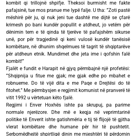
kombit qi trillojnë shpifje. Theksoi burrnisht me fakte
pafajsinë, tue mos pranue me lypë falje. U tha: ”Zoti pastë
mëshirë për ju, qi nuk jeni tue dashtë me dijtë se çfarë
krimesh po bani kundër popullit e atdheut, jo vetëm për
dënimin tem e të qinda të tjerëve të pafajshëm sikurse
unë, por për tragjedinë qi keni vulosë kundër tanësisë
kombëtare, në dhunim shqelmues të tagrit të shqiptarëve
për atdheun etnik. Mundimet dhe jeta ime i qofshin falë
kombit!”
Fjalët e fundit e Harapit në gjyq përmbajnë një profetësi:
”Shqipnija u fitue me gjak; me gjak edhe po mbahet e
robnueme. Do të vijë dita e me Paqe e Drejtësi do të
fitohet.” Me përmbysjen e regjimit komunist në pranverë të
vitit 1992 u vërtetuan këto fjalë.
Regjimi i Enver Hoxhës ishte pa skrupuj, pa parime
normale njerëzore. Dhe më e keqja në veprimtarinë
politike të Enverit ishte gatishmëria e tij të flijojë të gjitha
vlerat kombëtare dhe humane për hir të pushtetit.
Serbomëdhejtë shpirtligë dinin me mjeshtëri të përdornin