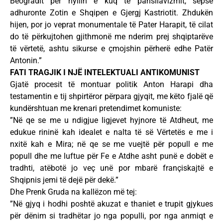
Beogradit për hyllin e kuq të pansllavizmit, sepse
adhuronte Zotin e Shqipen e Gjergj Kastriotit. Zhdukën
hijen, por jo veprat monumentale të Pater Harapit, të cilat
do të përkujtohen gjithmonë me nderim prej shqiptarëve
të vërtetë, ashtu sikurse e çmojshin përherë edhe Patër
Antonin.”
FATI TRAGJIK I NJË INTELEKTUALI ANTIKOMUNIST
Gjatë procesit të montuar politik Anton Harapi dha
testamentin e tij shpirtëror përpara gjyqit, me këto fjalë që
kundërshtuan me krenari pretendimet komuniste:
”Në qe se me u ndigjue ligjevet hyjnore të Atdheut, me
edukue rininë kah idealet e nalta të së Vërtetës e me i
nxitë kah e Mira; në qe se me vuejtë për popull e me
popull dhe me luftue për Fe e Atdhe asht punë e dobët e
tradhti, atëbotë jo veç unë por mbarë françiskajtë e
Shqipnis jemi të dejë për dekë.”
Dhe Prenk Gruda na kallëzon më tej:
”Në gjyq i hodhi poshtë akuzat e thaniet e trupit gjykues
për dënim si tradhëtar jo nga populli, por nga anmiqt e