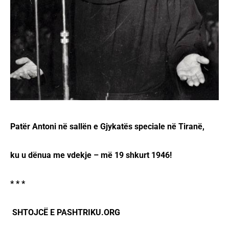
Patër Antoni në sallën e Gjykatës speciale në Tiranë,
ku u dënua me vdekje – më 19 shkurt 1946!
* * *
SHTOJCË E PASHTRIKU.ORG