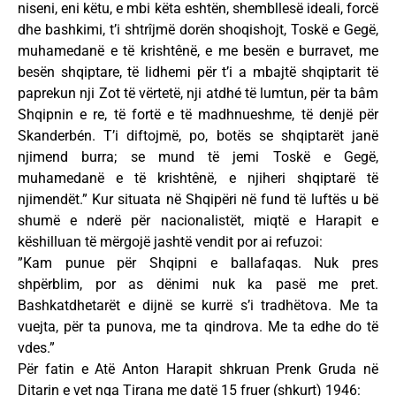
niseni, eni këtu, e mbi këta eshtën, shembllesë ideali, forcë
dhe bashkimi, t’i shtrîjmë dorën shoqishojt, Toskë e Gegë,
muhamedanë e të krishtênë, e me besën e burravet, me
besën shqiptare, të lidhemi për t’i a mbajtë shqiptarit të
paprekun nji Zot të vërtetë, nji atdhé të lumtun, për ta bâm
Shqipnin e re, të fortë e të madhnueshme, të denjë për
Skanderbén. T’i diftojmë, po, botës se shqiptarët janë
njimend burra; se mund të jemi Toskë e Gegë,
muhamedanë e të krishtênë, e njiheri shqiptarë të
njimendët.” Kur situata në Shqipëri në fund të luftës u bë
shumë e nderë për nacionalistët, miqtë e Harapit e
këshilluan të mërgojë jashtë vendit por ai refuzoi:
”Kam punue për Shqipni e ballafaqas. Nuk pres
shpërblim, por as dënimi nuk ka pasë me pret.
Bashkatdhetarët e dijnë se kurrë s’i tradhëtova. Me ta
vuejta, për ta punova, me ta qindrova. Me ta edhe do të
vdes.”
Për fatin e Atë Anton Harapit shkruan Prenk Gruda në
Ditarin e vet nga Tirana me datë 15 fruer (shkurt) 1946: