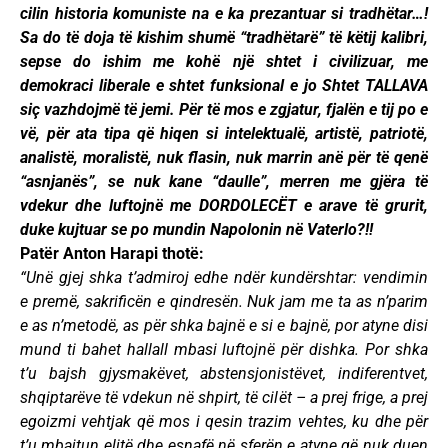
cilin historia komuniste na e ka prezantuar si tradhëtar…!
Sa do të doja të kishim shumë “tradhëtarë” të këtij kalibri,
sepse do ishim me kohë një shtet i civilizuar, me
demokraci liberale e shtet funksional e jo Shtet TALLAVA
siç vazhdojmë të jemi. Për të mos e zgjatur, fjalën e tij po e
vë, për ata tipa që hiqen si intelektualë, artistë, patriotë,
analistë, moralistë, nuk flasin, nuk marrin anë për të qenë
“asnjanës”, se nuk kane “daulle”, merren me gjëra të
vdekur dhe luftojnë me DORDOLECËT e arave të grurit,
duke kujtuar se po mundin Napolonin në Vaterlo?!!
Patër Anton Harapi thotë:
“Unë gjej shka t’admiroj edhe ndër kundërshtar: vendimin
e premë, sakrificën e qindresën. Nuk jam me ta as n’parim
e as n’metodë, as për shka bajnë e si e bajnë, por atyne disi
mund ti bahet hallall mbasi luftojnë për dishka. Por shka
t’u bajsh gjysmakëvet, abstensjonistëvet, indiferentvet,
shqiptarëve të vdekun në shpirt, të cilët – a prej frige, a prej
egoizmi vehtjak që mos i qesin trazim vehtes, ku dhe për
t’u mbajtun elitë dhe esnafë në sferën e atyne që nuk duen