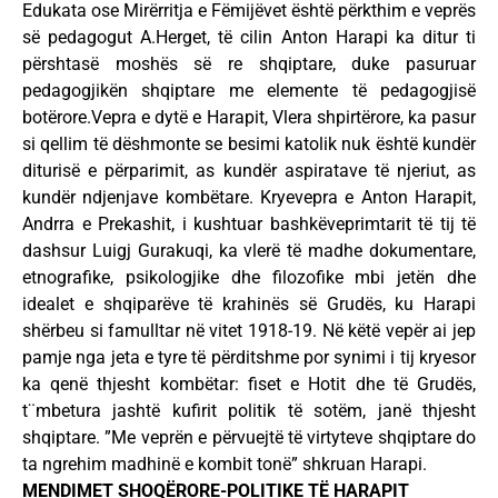
Edukata ose Mirërritja e Fëmijëvet është përkthim e veprës
së pedagogut A.Herget, të cilin Anton Harapi ka ditur ti
përshtasë moshës së re shqiptare, duke pasuruar
pedagogjikën shqiptare me elemente të pedagogjisë
botërore.Vepra e dytë e Harapit, Vlera shpirtërore, ka pasur
si qellim të dëshmonte se besimi katolik nuk është kundër
diturisë e përparimit, as kundër aspiratave të njeriut, as
kundër ndjenjave kombëtare. Kryevepra e Anton Harapit,
Andrra e Prekashit, i kushtuar bashkëveprimtarit të tij të
dashsur Luigj Gurakuqi, ka vlerë të madhe dokumentare,
etnografike, psikologjike dhe filozofike mbi jetën dhe
idealet e shqiparëve të krahinës së Grudës, ku Harapi
shërbeu si famulltar në vitet 1918-19. Në këtë vepër ai jep
pamje nga jeta e tyre të përditshme por synimi i tij kryesor
ka qenë thjesht kombëtar: fiset e Hotit dhe të Grudës,
t¨mbetura jashtë kufirit politik të sotëm, janë thjesht
shqiptare. ”Me veprën e përvuejtë të virtyteve shqiptare do
ta ngrehim madhinë e kombit tonë” shkruan Harapi.
MENDIMET SHOQËRORE-POLITIKE TË HARAPIT