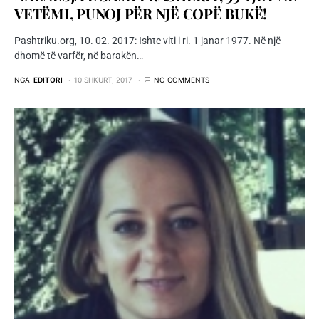
VETËMI, PUNOJ PËR NJË COPË BUKË!
Pashtriku.org, 10. 02. 2017: Ishte viti i ri. 1 janar 1977. Në një
dhomë të varfër, në barakën…
NGA
EDITORI
10 SHKURT, 2017
NO COMMENTS