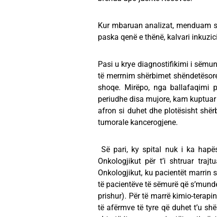
Kur mbaruan analizat, menduam se m
paska qenë e thënë, kalvari inkuzici
Pasi u krye diagnostifikimi i sëmun
të merrnim shërbimet shëndetësore 
shoqe. Mirëpo, nga ballafaqimi p
periudhe disa mujore, kam kuptuar m
afron si duhet dhe plotësisht sh
tumorale kancerogjene.
Së pari, ky spital nuk i ka hapë
Onkologjikut për t’i shtruar traj
Onkologjikut, ku pacientët marrin s
të pacientëve të sëmurë që s’munden
prishur). Për të marrë kimio-terap
të afërmve të tyre që duhet t’u shë