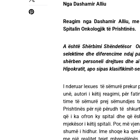
Nga Dashamir Alliu
Reagim nga Dashamir Alliu, me
Spitalin Onkologjik të Prishtinës.
A është Shërbimi Shëndetësor On
selektime dhe diferencime ndaj 
shërben personeli drejtues dhe ai 
Hipokratit, apo sipas klasifikimit-
I nderuar lexues të sëmurë prekur 
unë, autori i këtij reagimi, për f
time të sëmurë prej sëmundjes tu
Prishtinës për një përudh të shkur
që i ka ofron ky spital dhe që ës
mjekësor i këtij spitali. Por, më vj
shumë i hidhur. Ime shoqe ka qenë 
me një realitet tejet mbresëlënës 