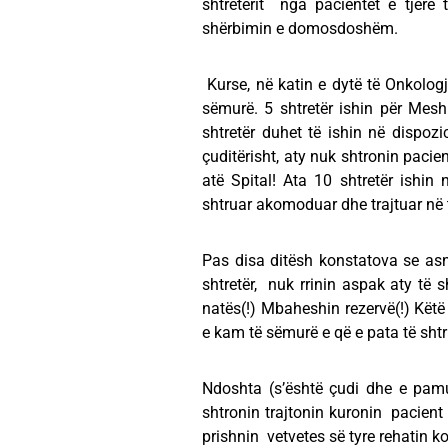
shtretërit nga pacientët e tjer
shërbimin e domosdoshëm.
Kurse, në katin e dytë të Onkologj
sëmurë. 5 shtretër ishin për Mesh
shtretër duhet të ishin në dispozi
çuditërisht, aty nuk shtronin pacie
atë Spital! Ata 10 shtretër ishin 
shtruar akomoduar dhe trajtuar në t
Pas disa ditësh konstatova se asn
shtretër, nuk rrinin aspak aty të sh
natës(!) Mbaheshin rezervë(!) Këtë
e kam të sëmurë e që e pata të shtr
Ndoshta (s’është çudi dhe e pam
shtronin trajtonin kuronin pacient 
prishnin vetvetes së tyre rehatin ko