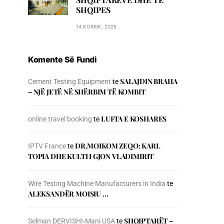
SHQIPES
14 KORRIK, 2026
Komente Së Fundi
SALAJDIN BRAHA
Cement Testing Equipment
te
– NJЁ JETЁ NЁ SHЁRBIM TЁ KOMBIT
LUFTA E KOSHARES
online travel booking
te
DR.MOIKOM ZEQO: KARL
IPTV France
te
TOPIA DHE KULTI I GJON VLADIMIRIT
Wire Testing Machine Manufacturers in India
te
ALEKSANDËR MOISIU …
SHQIPTARËT –
Selman DERVISHI-Mani USA
te