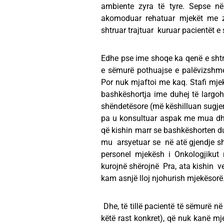
ambiente zyra të tyre. Sepse në
akomoduar rehatuar mjekët me zy
shtruar trajtuar kuruar pacientët e
Edhe pse ime shoqe ka qenë e shtrua
e sëmurë pothuajse e palëvizshm
Por nuk mjaftoi me kaq. Stafi mjek
bashkëshortja ime duhej të largohe
shëndetësore (më këshilluan sugjeru
pa u konsultuar aspak me mua dh
që kishin marr se bashkëshorten duh
mu arsyetuar se në atë gjendje sh
personel mjekësh i Onkologjikut 
kurojnë shërojnë Pra, ata kishin 
kam asnjë lloj njohurish mjekësorë
Dhe, të tillë pacientë të sëmurë në
këtë rast konkret), që nuk kanë mjekë