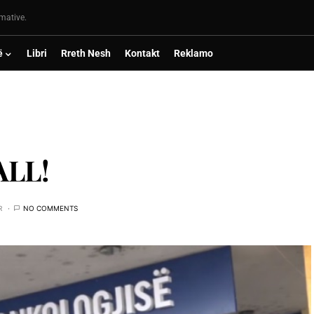
rmative.
ë
Libri
Rreth Nesh
Kontakt
Reklamo
ALL!
R
NO COMMENTS