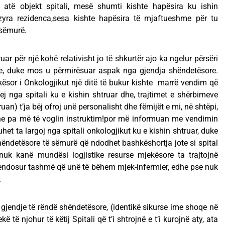
 atë objekt spitali, mesë shumti kishte hapësira ku ishin
ra rezidenca,sesa kishte hapësira të mjaftueshme për tu
 sëmurë.
r për një kohë relativisht jo të shkurtër ajo ka ngelur përsëri
e, duke mos u përmirësuar aspak nga gjendja shëndetësore.
ësor i Onkologjikut një ditë të bukur kishte marrë vendim që
j nga spitali ku e kishin shtruar dhe, trajtimet e shërbimeve
an) t’ja bëj ofroj unë personalisht dhe fëmijët e mi, në shtëpi,
e pa më të voglin instruktim!por më informuan me vendimin
et ta largoj nga spitali onkologjikut ku e kishin shtruar, duke
ëndetësore të sëmurë që ndodhet bashkëshortja jote si spital
nuk kanë mundësi logjistike resurse mjekësore ta trajtojnë
vendosur tashmë që unë të bëhem mjek-infermier, edhe pse nuk
.
 gjendje të rëndë shëndetësore, (identikë sikurse ime shoqe në
 të njohur të këtij Spitali që t’i shtrojnë e t’i kurojnë aty, ata