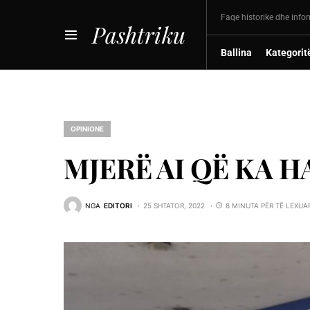
Faqe historike dhe info
Pashtriku
Ballina
Kategorit
OPINIONE
MJERË AI QË KA H
NGA
EDITORI
25 SHTATOR, 2022
8 MINUTA PËR TË LEXUA