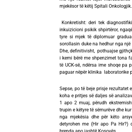
mjekësor të këtij Spitali Onkologjik.
Konkretisht: deri tek diagnostif
inkuizicioni psikik shpirtëror, ng
tyre si mjek të diplomuar gradua
sorollasin duke na hedhur nga një d
Dhe, definitivisht, pothuajse gjithç
i kemi bërë me shpenzimet tona fa
të UCK-së, ndërsa ime shoqe pa p
paguar nëpër klinika laboratorike p
Sepse, po të beje prisje rezultatet
koha e pritjes së daljes së analizav
1 apo 2 muaj, përudh ekstremish
trupin e këtyre të sëmurëve dhe kur
nga mjekësia dhe për këto arsy
detyrohen me (Hir apo Pa Hir?) që
brenda apo jashtë Kosovës.