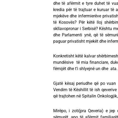
dhe të afërmit e tyre duhet të vu
kredia për të trajtuar e kuruar të
mjekëve dhe infermierëve privatish
të Kosovës? Për këtë lloj shërbi
skllavopronar i Serbisë? Kështu men
dhe Parlamenti ynë, që të sëmur
paguar privatisht mjekët dhe inferm
Konkretisht këtë kalvar shërbimesh
mundësive të mia financiare, duke
fëmijët dhe t’i shlyejnë un dhe ata
Gjatë kësaj periudhe që po vuan 
Vendim të Këshillit të ish qeveri
që trajtohen në Spitalin Onkologjik
Mirëpo, i zoti(pra Qeveria) e jep 
sëmurët ,apo të afërmit familjarë