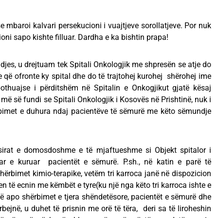
baroi kalvari persekucioni i vuajtjeve sorollatjeve. Por nuk
oni sapo kishte filluar. Dardha e ka bishtin prapa!
djes, u drejtuam tek Spitali Onkologjik me shpresën se atje do
që ofronte ky spital dhe do të trajtohej kurohej shërohej ime
othuajse i përditshëm në Spitalin e Onkogjikut gjatë kësaj
ë së fundi se Spitali Onkologjik i Kosovës në Prishtinë, nuk i
ërbimet e duhura ndaj pacientëve të sëmurë me këto sëmundje
sirat e domosdoshme e të mjaftueshme si Objekt spitalor i
tuar e kuruar pacientët e sëmurë. P.sh., në katin e parë të
hërbimet kimio-terapike, vetëm tri karroca janë në dispozicion
 të ecnin me këmbët e tyre(ku një nga këto tri karroca ishte e
inë apo shërbimet e tjera shëndetësore, pacientët e sëmurë dhe
rbejnë, u duhet të prisnin me orë të tëra, deri sa të liroheshin