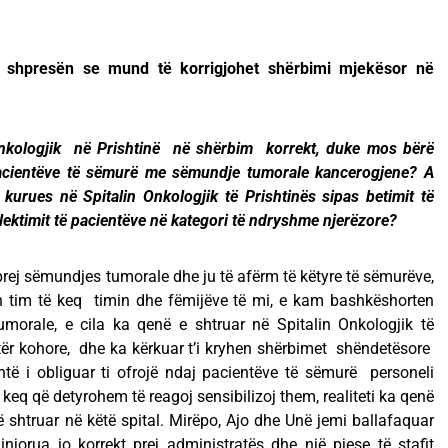
 shpresën se mund të korrigjohet shërbimi mjekësor në
kologjik në Prishtinë në shërbim korrekt, duke mos bërë
pacientëve të sëmurë me sëmundje tumorale kancerogjene? A
kurues në Spitalin Onkologjik të Prishtinës sipas betimit të
selektimit të pacientëve në kategori të ndryshme njerëzore?
prej sëmundjes tumorale dhe ju të afërm të këtyre të sëmurëve,
atin tim të keq timin dhe fëmijëve të mi, e kam bashkëshorten
morale, e cila ka qenë e shtruar në Spitalin Onkologjik të
tër kohore, dhe ka kërkuar t’i kryhen shërbimet shëndetësore
htë i obliguar ti ofrojë ndaj pacientëve të sëmurë personeli
en keq që detyrohem të reagoj sensibilizoj them, realiteti ka qenë
shtruar në këtë spital. Mirëpo, Ajo dhe Unë jemi ballafaquar
injorua jo korrekt prej administratës dhe një pjese të stafit