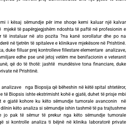
ikimi i kësaj sëmundje për ime shoqe kemi kaluar një kalvar
aqë mjekë të papërgjegjshëm ndoshta të paftë në profesionin e
r të instaluar në ato pozita ?na kanë sorollatur dhe po na
erë në tjetrën të spitaleve e klinikave mjekësore në Prishtinë.
ka, duke filluar prej kontrolleve fillestare elementare analizave,
miljare edhe pse unë jetoj vetëm me benifacionin e veteranit
unë, që do të thotë: jashtë mundësive tona financiare, duke
rivate në Prishtinë.
 e analizave nga Biopsija që bëheshin në këtë spital shtetëror,
e të Biopsis ishte ekstrimisht kohë e gjatë, duhet të prisje mbi
t e gjatë kohore ku këto sëmundje tumorale avanconin në
 dilnin këto analiza si sëmundje ishin tashmë të pa trajtushme
e jo pak të sëmur të prekur nga këto sëmundje tumorale
 si kontrolle analiza ti bëjnë në klinika laboratorë private