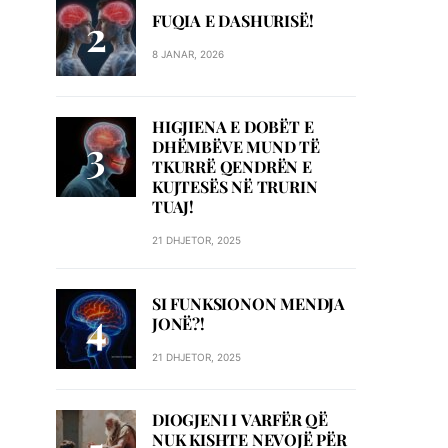
FUQIA E DASHURISË!
8 JANAR, 2026
HIGJIENA E DOBËT E
DHËMBËVE MUND TË
TKURRË QENDRËN E
KUJTESËS NË TRURIN
TUAJ!
21 DHJETOR, 2025
SI FUNKSIONON MENDJA
JONË?!
21 DHJETOR, 2025
DIOGJENI I VARFËR QË
NUK KISHTE NEVOJË PËR