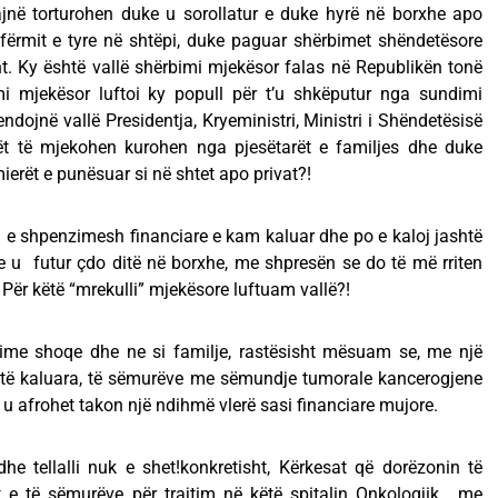
ajnë torturohen duke u sorollatur e duke hyrë në borxhe apo
 afërmit e tyre në shtëpi, duke paguar shërbimet shëndetësore
t. Ky është vallë shërbimi mjekësor falas në Republikën tonë
mi mjekësor luftoi ky popull për t’u shkëputur nga sundimi
dojnë vallë Presidentja, Kryeministri, Ministri i Shëndetësisë
ët të mjekohen kurohen nga pjesëtarët e familjes dhe duke
ierët e punësuar si në shtet apo privat?!
 e shpenzimesh financiare e kam kaluar dhe po e kaloj jashtë
 u futur çdo ditë në borxhe, me shpresën se do të më rriten
. Për këtë “mrekulli” mjekësore luftuam vallë?!
ime shoqe dhe ne si familje, rastësisht mësuam se, me një
ve të kaluara, të sëmurëve me sëmundje tumorale kancerogjene
, u afrohet takon një ndihmë vlerë sasi financiare mujore.
dhe tellalli nuk e shet!konkretisht, Kërkesat që dorëzonin të
t e të sëmurëve për trajtim në këtë spitalin Onkologjik , me