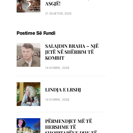
ASGJË!
21 DHJETOR, 2025
Postime Së Fundi
SALAJDIN BRAHA – NJЁ
JETЁ NЁ SHЁRBIM TЁ
KOMBIT
14 KORRIK, 2026
LINDJA E LRSHJ
14 KORRIK, 2026
PËRMENDJET MË TË
HERSHME TË
SHQIPTARËVE DHE TË