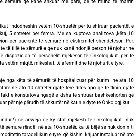
ë të sëmurë që kanë shkuar më parë, që të mund të marrin
ikut ndodheshin vetëm 10-shtretër për tu shtruar pacientët e
kuj, 5 shtretër për femra. Me sa kuptova analizova ,këta 10
cion për pacientë të sëmurë në ekstremitet shëndetësor. Por,
ntë të tillë të sëmurë e që nuk kanë ndonjë person të njohur në
në dispozicion të personelit mjekësor të Onkologjikut, për të
a vetëm miqtë, mikeshat, të afërmit dhe të njohurit e tyre.
jë nga këta të sëmurët të hospitalizuar për kurim në ata 10
trirë në ato 10 shtretër gjatë tërë ditës apo që të flinin gjatë
 fakt e konstatova ngaqë e kisha të shtruar bashkëshorten që
uar për një përudh të shkurtër në katin e dytë të Onkologjikut.
undur?) se arsyeja që ky staf mjekësh të Onkologjikut nuk
tê sëmurë rëndë në ata 10-shtretër, ka të bëjë se nuk donin ti
moditetin taraqellikun e tyre që kishin krijuar instaluar në ato