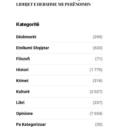
LIDHJET E HERSHME ME PERËNDIMIN
Kategoritë
Dëshmorët
(299)
Etnikumi Shqiptar
(633)
Filozofi
(71)
Histori
(1 770)
Krimet
(316)
Kulturë
(2 027)
Libri
(237)
Opinione
(7 034)
Pa Kategorizuar
(35)