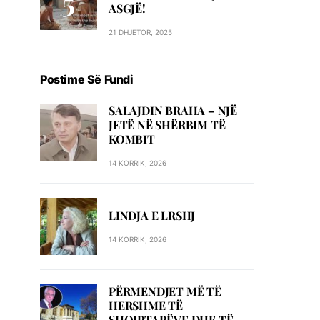
ASGJË!
21 DHJETOR, 2025
Postime Së Fundi
SALAJDIN BRAHA – NJЁ
JETЁ NЁ SHЁRBIM TЁ
KOMBIT
14 KORRIK, 2026
LINDJA E LRSHJ
14 KORRIK, 2026
PËRMENDJET MË TË
HERSHME TË
SHQIPTARËVE DHE TË