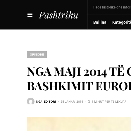
Faqe historike dhe info
Pashtriku
Ballina
Kategorit
OPINIONE
NGA MAJI 2014 TË
BASHKIMIT EUROP
NGA
EDITORI
25 JANAR, 2014
1 MINUT PËR TË LEXUAR