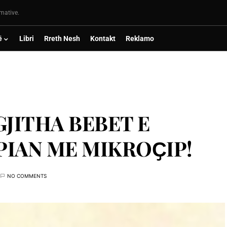
rmative.
ë
Libri
Rreth Nesh
Kontakt
Reklamo
 GJITHA BEBET E
IAN ME MIKROҪIP!
NO COMMENTS