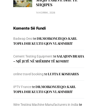
SHQIPES
14 KORRIK, 2026
Komente Së Fundi
DR.MOIKOM ZEQO: KARL
Badwap Desi
te
TOPIA DHE KULTI I GJON VLADIMIRIT
SALAJDIN BRAHA
Cement Testing Equipment
te
– NJЁ JETЁ NЁ SHЁRBIM TЁ KOMBIT
LUFTA E KOSHARES
online travel booking
te
DR.MOIKOM ZEQO: KARL
IPTV France
te
TOPIA DHE KULTI I GJON VLADIMIRIT
Wire Testing Machine Manufacturers in India
te