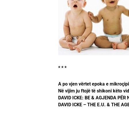
* * *
A po vjen vërtet epoka e mikroçipi
Në vijim ju ftojë të shikoni këto v
DAVID ICKE: BE & AGJENDA PËR 
DAVID ICKE – THE E.U. & THE A