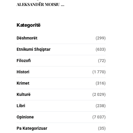
ALEKSANDËR MOISIU …
Kategoritë
Dëshmorët
(299)
Etnikumi Shqiptar
(633)
Filozofi
(72)
Histori
(1 770)
Krimet
(316)
Kulturë
(2 029)
Libri
(238)
Opinione
(7 037)
Pa Kategorizuar
(35)