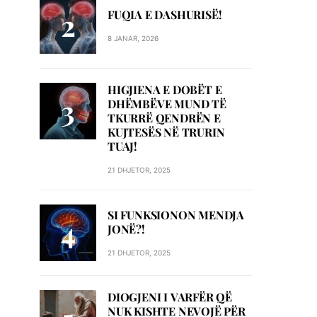
FUQIA E DASHURISË!
8 JANAR, 2026
HIGJIENA E DOBËT E
DHËMBËVE MUND TË
TKURRË QENDRËN E
KUJTESËS NË TRURIN
TUAJ!
21 DHJETOR, 2025
SI FUNKSIONON MENDJA
JONË?!
21 DHJETOR, 2025
DIOGJENI I VARFËR QË
NUK KISHTE NEVOJË PËR