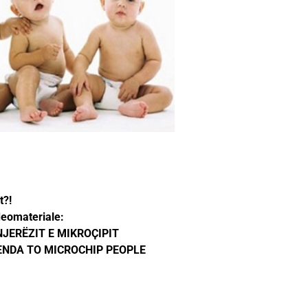
t?!
ideomateriale:
NJERËZIT E MIKROҪIPIT
GENDA TO MICROCHIP PEOPLE