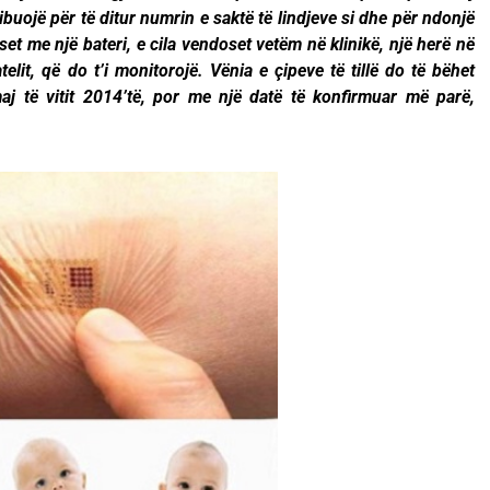
tribuojë për të ditur numrin e saktë të lindjeve si dhe për ndonjë
et me një bateri, e cila vendoset vetëm në klinikë, një herë në
telit, që do t’i monitorojë. Vënia e çipeve të tillë do të bëhet
aj të vitit 2014’të, por me një datë të konfirmuar më parë,