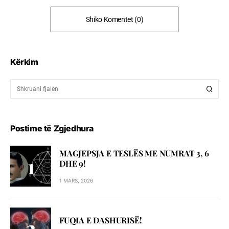
Shiko Komentet (0)
Kërkim
Postime të Zgjedhura
MAGJEPSJA E TESLËS ME NUMRAT 3, 6
DHE 9!
1 MARS, 2026
FUQIA E DASHURISË!