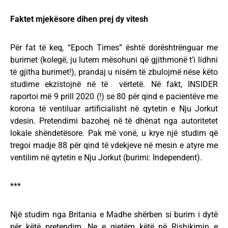
Faktet mjekësore dihen prej dy vitesh
Për fat të keq, “Epoch Times” është dorështrënguar me
burimet (kolegë, ju lutem mësohuni që gjithmonë t’i lidhni
të gjitha burimet!), prandaj u nisëm të zbulojmë nëse këto
studime ekzistojnë në të vërtetë. Në fakt, INSIDER
raportoi më 9 prill 2020 (!) se 80 për qind e pacientëve me
korona të ventiluar artificialisht në qytetin e Nju Jorkut
vdesin. Pretendimi bazohej në të dhënat nga autoritetet
lokale shëndetësore. Pak më vonë, u krye një studim që
tregoi madje 88 për qind të vdekjeve në mesin e atyre me
ventilim në qytetin e Nju Jorkut (burimi: Independent).
***
Një studim nga Britania e Madhe shërben si burim i dytë
për këtë pretendim. Ne e gjetëm këtë në Rishikimin e