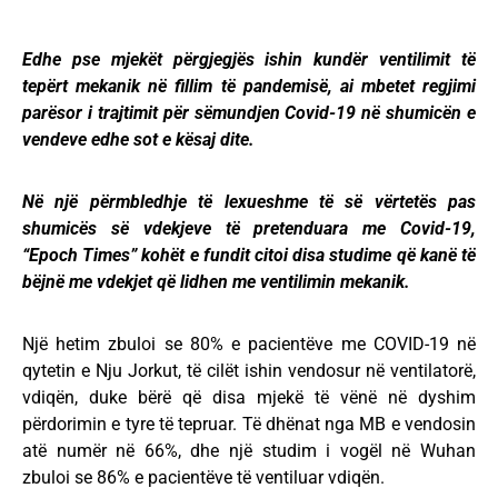
Edhe pse mjekët përgjegjës ishin kundër ventilimit të
tepërt mekanik në fillim të pandemisë, ai mbetet regjimi
parësor i trajtimit për sëmundjen Covid-19 në shumicën e
vendeve edhe sot e kësaj dite.
Në një përmbledhje të lexueshme të së vërtetës pas
shumicës së vdekjeve të pretenduara me Covid-19,
“Epoch Times” kohët e fundit citoi disa studime që kanë të
bëjnë me vdekjet që lidhen me ventilimin mekanik.
Një hetim zbuloi se 80% e pacientëve me COVID-19 në
qytetin e Nju Jorkut, të cilët ishin vendosur në ventilatorë,
vdiqën, duke bërë që disa mjekë të vënë në dyshim
përdorimin e tyre të tepruar. Të dhënat nga MB e vendosin
atë numër në 66%, dhe një studim i vogël në Wuhan
zbuloi se 86% e pacientëve të ventiluar vdiqën.