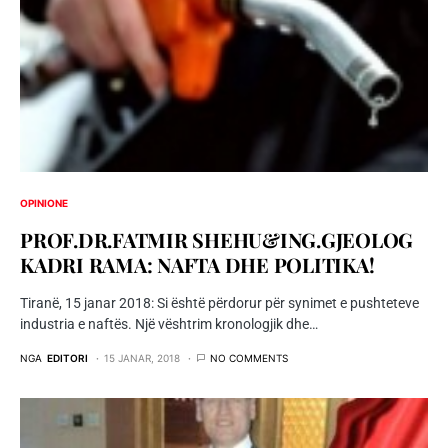
OPINIONE
PROF.DR.FATMIR SHEHU&ING.GJEOLOG
KADRI RAMA: NAFTA DHE POLITIKA!
Tiranë, 15 janar 2018: Si është përdorur për synimet e pushteteve
industria e naftës. Një vështrim kronologjik dhe…
NGA
EDITORI
15 JANAR, 2018
NO COMMENTS