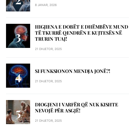
8 JANAR, 2026
HIGJIENA E DOBËT E DHËMBËVE MUND
TË TKURRË QENDRËN E KUJTESËS NË
TRURIN TUAJ!
21 DHJETOR, 2025
SI FUNKSIONON MENDJA JONË?!
21 DHJETOR, 2025
DIOGJENI I VARFËR QË NUK KISHTE
NEVOJË PËR ASGJË!
21 DHJETOR, 2025