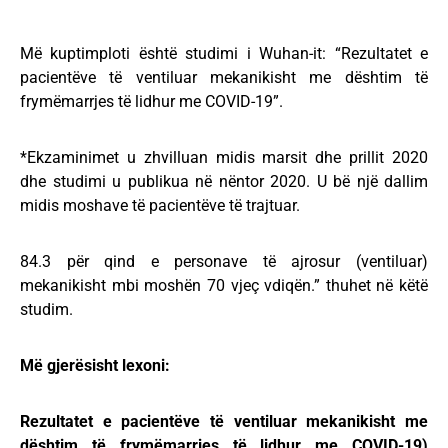
Më kuptimploti është studimi i Wuhan-it: “Rezultatet e
pacientëve të ventiluar mekanikisht me dështim të
frymëmarrjes të lidhur me COVID-19”.
*Ekzaminimet u zhvilluan midis marsit dhe prillit 2020
dhe studimi u publikua në nëntor 2020. U bë një dallim
midis moshave të pacientëve të trajtuar.
84.3 për qind e personave të ajrosur (ventiluar)
mekanikisht mbi moshën 70 vjeç vdiqën.” thuhet në këtë
studim.
Më gjerësisht lexoni:
Rezultatet e pacientëve të ventiluar mekanikisht me
dështim të frymëmarrjes të lidhur me COVID-19)