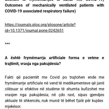
Outcomes of mechanically ventilated patients with
COVID-19 associated respiratory failure)
https://journals.plos.org/plosone/article?
id=10.1371/journal.pone.0242651
***
A është frymëmarrja artificiale forma e vetme e
trajtimit, vrasja nga pakujdesia?
Fakti që pacientët me Covid po trajtohen ende me
frymëmarrje artificiale në vend të medikamenteve që janë
cilësuar si efektive në studime të shumta kufizohet me
vrasjen nga pakujdesia; në çdo rast, sipas gjendjes
aktuale të shkencës, nuk mund të bëhet fjalë për kujdes
mjekësor.