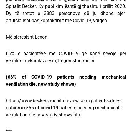
Spitalit Becker. Ky publikim është gjithashtu i prillit 2020.
Dy të tretat e 3883 personave që ju dhanë ajër
artificialisht pas kontaktimit me Covid 19, vdiqën.
Më gjerësisht Lexoni:
66% e pacientëve me COVID-19 që kanë nevojë për
ventilim mekanik vdesin, tregon studimi i ri
(66% of COVID-19 patients needing mechanical
ventilation die, new study shows)
https://www.beckershospitalreview.com/patient-safety-
outcomes/66-of-covid-19-patients-needing-mechanical-
ventilation-die-new-study-shows.html
***