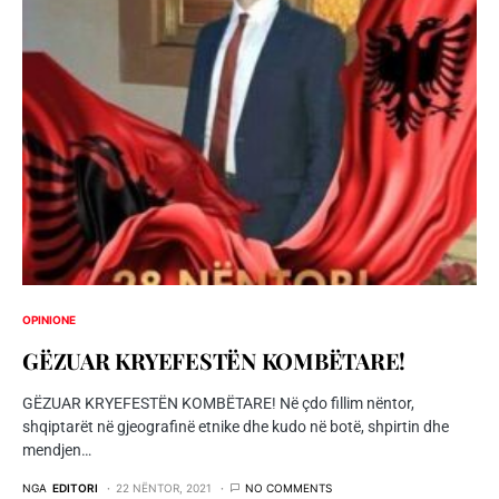
OPINIONE
GËZUAR KRYEFESTËN KOMBËTARE!
GËZUAR KRYEFESTËN KOMBËTARE! Në çdo fillim nëntor,
shqiptarët në gjeografinë etnike dhe kudo në botë, shpirtin dhe
mendjen…
NGA
EDITORI
22 NËNTOR, 2021
NO COMMENTS