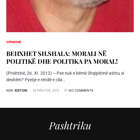
OPINIONE
BEHXHET SH.SHALA: MORALI NË
POLITIKË DHE POLITIKA PA MORAL!
(Prishtinë, 26. XI. 2012) – Pse nuk e bëmë Shqipërinë ashtu si
deshëm? Pyetje e rëndë e cila…
NGA
EDITORI
26 NËNTOR, 2012
NO COMMENTS
Pashtriku