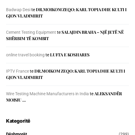
DR.MOIKOM ZEQO: KARL TOPIA DHE KULTI I
Badwap Desi
te
GJON VLADIMIRIT
SALAJDIN BRAHA – NJЁ JETЁ NЁ
Cement Testing Equipment
te
SHЁRBIM TЁ KOMBIT
LUFTA E KOSHARES
online travel booking
te
DR.MOIKOM ZEQO: KARL TOPIA DHE KULTI I
IPTV France
te
GJON VLADIMIRIT
ALEKSANDËR
Wire Testing Machine Manufacturers in India
te
MOISIU …
Kategoritë
Dëshmorët
(299)