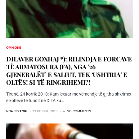
OPINIONE
DILAVER GOXHAJ *): RILINDJA E FORCAVE
TË ARMATOSURA (FA), NGA ’26
GJENERALËT’ E SALIUT, TEK ‘USHTRIA’ E
OLTËS! SI TË RINGRIHEMI?!
Tiranë, 24 korrik 2018: Kam lexuar me vëmendje të gjitha shkrimet
e kohëve të fundit në DITA ku…
NGA
EDITORI
23 KORRIK, 2018
NO COMMENTS