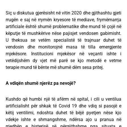
Siç u diskutua gjerësisht në vitin 2020 dhe gjithashtu gjeti
rrugën e saj në rrymën kryesore të mediave, frymëmarrja
artificiale është shumë problematike dhe mund të çojë në
këputje të mushkërive nëse pajisjet vendosen gabimisht.
U theksua se vetëm specialistë të trajnuar duhet të
vendosin dhe monitorojnë masa të tilla emergjente
mjekësore. Institucioni mjekësor në veçanti ishte i
vetëdijshëm dy vjet më parë se kjo metodë e vetme
terapie mund të bënte më shumë dëm sesa pritej.
A vdiqën shumë njerëz pa nevojë?
Kushdo që humbi një të afërm në spital, i cili u ventilua
artificialisht për shkak të Covid 19 dhe vdiq si pasojë e
këtij ventilimi, ndoshta duhet të bëjë pyetjen nëse kjo
vdekje ishte e shmangshme, ndërsa ajo u pranua në
rrjedhën e histerisë së përgjithshme nga situata e