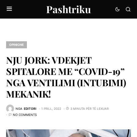
Pashtriku
OPINIONE
NJU JORK: VDEKJET
SPITALORE ME “COVID-19”
NGA VENTILIMI (INTUBIMI)
MEKANIK!
NGA
EDITORI
1 PRILL, 2022
3 MINUTA PËR TË LEXUAR
NO COMMENTS