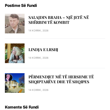
Postime Së Fundi
SALAJDIN BRAHA – NJЁ JETЁ NЁ
SHЁRBIM TЁ KOMBIT
14 KORRIK, 2026
LINDJA E LRSHJ
14 KORRIK, 2026
PËRMENDJET MË TË HERSHME TË
SHQIPTARËVE DHE TË SHQIPES
14 KORRIK, 2026
Komente Së Fundi