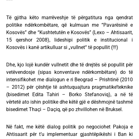
***
Të gjitha këto marrëveshje të përgatitura nga qendrat
politike ndërkombëtare, që kulmuan me “Pavarësinë e
Kosovës” dhe “Kushtetutën e Kosovës” (Lexo – Ahtisaarit,
15 qershor 2008), lideshipi politik e institucional i
Kosovës i kanë artikulluar si „vullnet“ të popullit (!!!)
Dhe, kjo lojë kundër vullnetit dhe të drejtës së popullit për
vetëvendosje (sipas konventave ndërkombëtare) do të
intensifikohet me dialogun e ri Beograd – Prishtinë (2010
– 2012) për çështje të ashtuquajtura pragmatike’teknike
(bisedimet Edita Tahiri – Borko Stefanoviq), a në të
vërtetë ato ishin politike dhe këtë gjë e dëshmojnë tashmë
bisedimet Thaçi – Daçiq, që po zhvillohen në Bruksel.
Në fakt, me këtë dialog politik po negociohet Pakoja e
Ahtisaarit për t’u implementuar gjashtëpikëshi i Ban ki