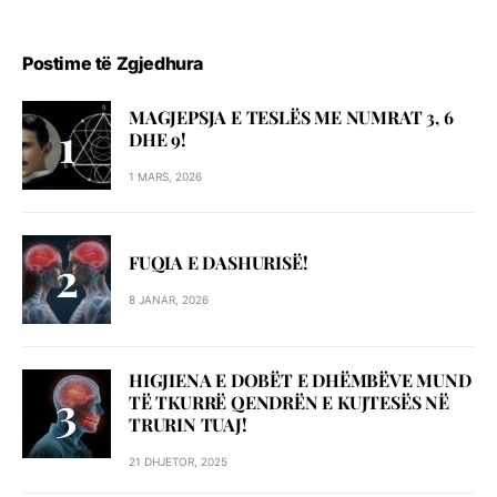
Postime të Zgjedhura
MAGJEPSJA E TESLËS ME NUMRAT 3, 6
DHE 9!
1 MARS, 2026
FUQIA E DASHURISË!
8 JANAR, 2026
HIGJIENA E DOBËT E DHËMBËVE MUND
TË TKURRË QENDRËN E KUJTESËS NË
TRURIN TUAJ!
21 DHJETOR, 2025