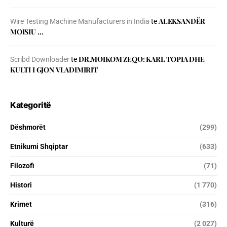
ALEKSANDËR
Wire Testing Machine Manufacturers in India
te
MOISIU …
DR.MOIKOM ZEQO: KARL TOPIA DHE
Scribd Downloader
te
KULTI I GJON VLADIMIRIT
Kategoritë
Dëshmorët
(299)
Etnikumi Shqiptar
(633)
Filozofi
(71)
Histori
(1 770)
Krimet
(316)
Kulturë
(2 027)