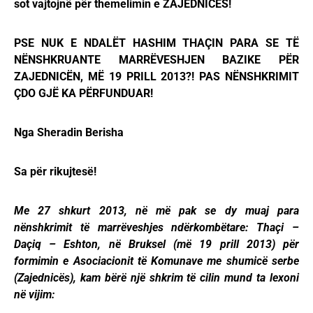
sot vajtojnë për themelimin e ZAJEDNICËS!
PSE NUK E NDALËT HASHIM THAÇIN PARA SE TË
NËNSHKRUANTE MARRËVESHJEN BAZIKE PËR
ZAJEDNICËN, MË 19 PRILL 2013?! PAS NËNSHKRIMIT
ÇDO GJË KA PËRFUNDUAR!
Nga Sheradin Berisha
Sa për rikujtesë!
Me 27 shkurt 2013, në më pak se dy muaj para
nënshkrimit të marrëveshjes ndërkombëtare: Thaçi –
Daçiq – Eshton, në Bruksel (më 19 prill 2013) për
formimin e Asociacionit të Komunave me shumicë serbe
(Zajednicës), kam bërë një shkrim të cilin mund ta lexoni
në vijim: