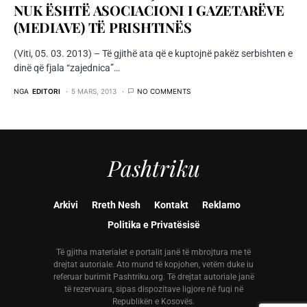
NUK ËSHTË ASOCIACIONI I GAZETARËVE
(MEDIAVE) TË PRISHTINËS
(Viti, 05. 03. 2013) – Të gjithë ata që e kuptojnë pakëz serbishten e
dinë që fjala “zajednica”…
NGA
EDITORI
5 MARS, 2013
NO COMMENTS
Pashtriku
Arkivi
Rreth Nesh
Kontakt
Reklamo
Politika e Privatësisë
Të gjitha materialet e portalit janë të mbrojtura me të
drejtat autoriale. Ato mund të kopjohen, vetëm duke iu
referuar burimit Pashtriku.org. Të drejtat autoriale janë
të rezervuara, sipas dispozitave ligjore në fuqi në
Republikën e Kosovës.