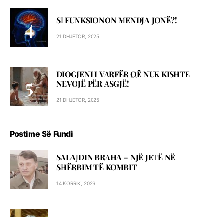
SI FUNKSIONON MENDJA JONË?!
21 DHJETOR, 2025
DIOGJENI I VARFËR QË NUK KISHTE
NEVOJË PËR ASGJË!
21 DHJETOR, 2025
Postime Së Fundi
SALAJDIN BRAHA – NJЁ JETЁ NЁ
SHЁRBIM TЁ KOMBIT
14 KORRIK, 2026