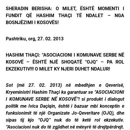
SHERADIN BERISHA: O MILET, ËSHTË MOMENTI I
FUNDIT QË HASHIM THAҪI TË NDALET – NGA
BOSNJËZIMI I KOSOVËS!
Pashtriku, org, 27. 02. 2013
HASHIM THAҪI: “ASOCIACIONI I KOMUNAVE SERBE NË
KOSOVË – ËSHTË NJË SHOQATË “OJQ” – PA ROL
EKZEKUTIV!!! O MILET KY NJERI DUHET NDALUR!
Sot (më 27. 02. 2013) në mbedhjen e Qeverisë,
Kryeministri Hashim Thaçi ka garantuar se “ASOCIACIONI
I KOMUNAVE SERBE NË KOSOVË”! si produkt i dialogut
politik me Ivica Daçiqin, është i bazuar mbi konceptin e
funksionimit të një Organizate Jo-Qeveritare (OJQ), dhe
sipas tij kjo “OJQ” nuk do të ketë rol ekzekutiv.
“Asociacioni nuk do të zgjidhet në mënyrë të drejtpërdrejt.