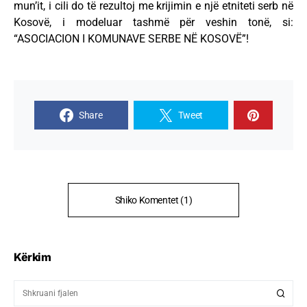
mun’it, i cili do të rezultoj me krijimin e një etniteti serb në
Kosovë, i modeluar tashmë për veshin tonë, si:
“ASOCIACION I KOMUNAVE SERBE NË KOSOVË”!
Share
Tweet
Shiko Komentet (1)
Kërkim