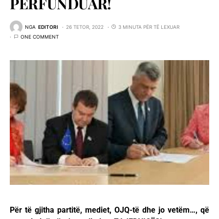
PËRFUNDUAR!
NGA
EDITORI
26 TETOR, 2022
3 MINUTA PËR TË LEXUAR
ONE COMMENT
Për të gjitha partitë, mediet, OJQ-të dhe jo vetëm…, që