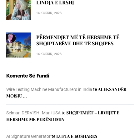
LINDJA E LRSHJ
14 KORRIK, 2026
PËRMENDJET MË TË HERSHME TË
SHQIPTARËVE DHE TË SHQIPES
14 KORRIK, 2026
Komente Së Fundi
ALEKSANDËR
Wire Testing Machine Manufacturers in India
te
MOISIU …
SHQIPTARËT – LIDHJET E
Selman DERVISHI-Mani USA
te
HERSHME ME PERËNDIMIN
LUFTA E KOSHARES
AI Signature Generator
te