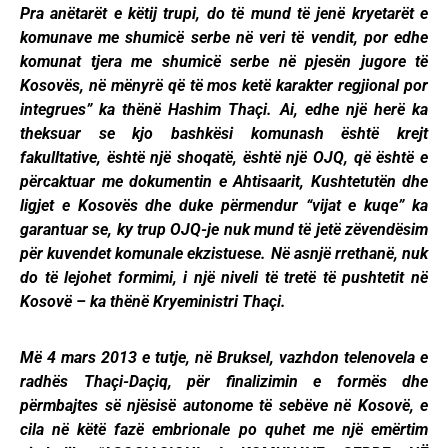
Pra anëtarët e këtij trupi, do të mund të jenë kryetarët e
komunave me shumicë serbe në veri të vendit, por edhe
komunat tjera me shumicë serbe në pjesën jugore të
Kosovës, në mënyrë që të mos ketë karakter regjional por
integrues” ka thënë Hashim Thaçi. Ai, edhe një herë ka
theksuar se kjo bashkësi komunash është krejt
fakulltative, është një shoqatë, është një OJQ, që është e
përcaktuar me dokumentin e Ahtisaarit, Kushtetutën dhe
ligjet e Kosovës dhe duke përmendur “vijat e kuqe” ka
garantuar se, ky trup OJQ-je nuk mund të jetë zëvendësim
për kuvendet komunale ekzistuese. Në asnjë rrethanë, nuk
do të lejohet formimi, i një niveli të tretë të pushtetit në
Kosovë – ka thënë Kryeministri Thaçi.
Më 4 mars 2013 e tutje, në Bruksel, vazhdon telenovela e
radhës Thaçi-Daçiq, për finalizimin e formës dhe
përmbajtes së njësisë autonome të sebëve në Kosovë, e
cila në këtë fazë embrionale po quhet me një emërtim