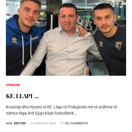
OPINIONE
KF. LLAPI …
Krasniqi dhe Hyseni të KF. Llapi të Podujevës me të ardhme të
ndritur Nga Arif Ejupi Klubi futbollistik…
NGA
EDITORI
21 NËNTOR, 2023
NO COMMENTS