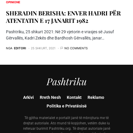
OPINIONE
SHERADIN BERISHA: ENVER HADRI PËR
ATENTATIN E 17 JANARIT 1982
Pashtriku, 25 shkurt 2021: Në 29 vjetorin e vrasjes së Jusuf
Gërvallës, Kadri Zekës dhe Bardhosh Gërvallës, janar…
NGA
EDITORI
25 SHKURT, 2021
NO COMMENTS
Pashtriku
Arkivi
Rreth Nesh
Kontakt
Reklamo
Politika e Privatësisë
Të gjitha materialet e portalit janë të mbrojtura me të
drejtat autoriale. Ato mund të kopjohen, vetëm duke iu
referuar burimit Pashtriku.org. Të drejtat autoriale janë