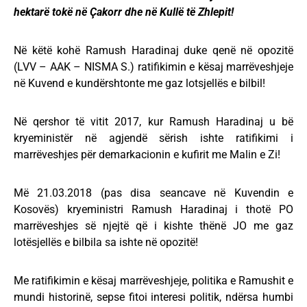
hektarë tokë në Çakorr dhe në Kullë të Zhlepit!
Në këtë kohë Ramush Haradinaj duke qenë në opozitë
(LVV – AAK – NISMA S.) ratifikimin e kësaj marrëveshjeje
në Kuvend e kundërshtonte me gaz lotsjellës e bilbil!
Në qershor të vitit 2017, kur Ramush Haradinaj u bë
kryeministër në agjendë sërish ishte ratifikimi i
marrëveshjes për demarkacionin e kufirit me Malin e Zi!
Më 21.03.2018 (pas disa seancave në Kuvendin e
Kosovës) kryeministri Ramush Haradinaj i thotë PO
marrëveshjes së njejtë që i kishte thënë JO me gaz
lotësjellës e bilbila sa ishte në opozitë!
Me ratifikimin e kësaj marrëveshjeje, politika e Ramushit e
mundi historinë, sepse fitoi interesi politik, ndërsa humbi