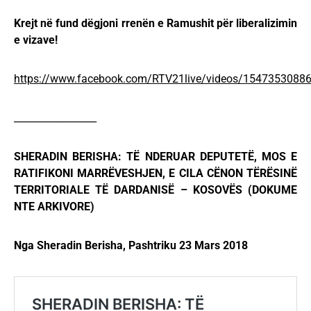
Krejt në fund dëgjoni rrenën e Ramushit për liberalizimin
e vizave!
https://www.facebook.com/RTV21live/videos/1547353088
_________________
SHERADIN BERISHA: TË NDERUAR DEPUTETË, MOS E
RATIFIKONI MARRËVESHJEN, E CILA CËNON TËRËSINË
TERRITORIALE TË DARDANISË – KOSOVËS (DOKUME
NTE ARKIVORE)
Nga Sheradin Berisha, Pashtriku 23 Mars 2018