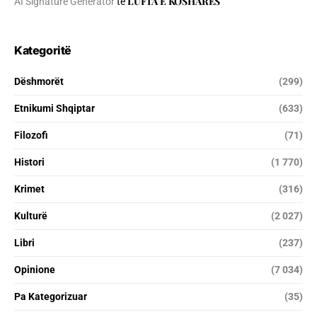
LUFTA E KOSHARES
AI Signature Generator
te
Kategoritë
Dëshmorët
(299)
Etnikumi Shqiptar
(633)
Filozofi
(71)
Histori
(1 770)
Krimet
(316)
Kulturë
(2 027)
Libri
(237)
Opinione
(7 034)
Pa Kategorizuar
(35)