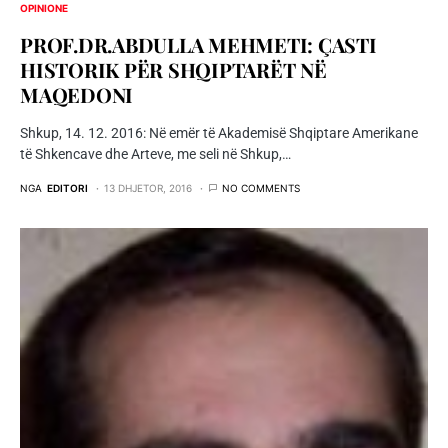
OPINIONE
PROF.DR.ABDULLA MEHMETI: ÇASTI
HISTORIK PËR SHQIPTARËT NË
MAQEDONI
Shkup, 14. 12. 2016: Në emër të Akademisë Shqiptare Amerikane
të Shkencave dhe Arteve, me seli në Shkup,…
NGA
EDITORI
13 DHJETOR, 2016
NO COMMENTS