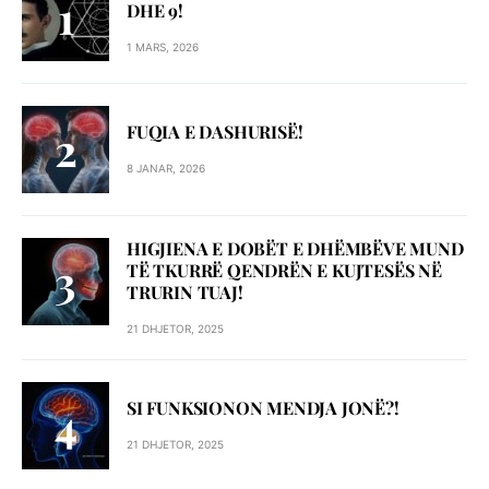
DHE 9!
1 MARS, 2026
FUQIA E DASHURISË!
8 JANAR, 2026
HIGJIENA E DOBËT E DHËMBËVE MUND
TË TKURRË QENDRËN E KUJTESËS NË
TRURIN TUAJ!
21 DHJETOR, 2025
SI FUNKSIONON MENDJA JONË?!
21 DHJETOR, 2025