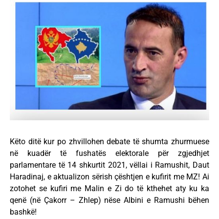
Këto ditë kur po zhvillohen debate të shumta zhurmuese
në kuadër të fushatës elektorale për zgjedhjet
parlamentare të 14 shkurtit 2021, vëllai i Ramushit, Daut
Haradinaj, e aktualizon sërish çështjen e kufirit me MZ! Ai
zotohet se kufiri me Malin e Zi do të kthehet aty ku ka
qenë (në Çakorr – Zhlep) nëse Albini e Ramushi bëhen
bashkë!