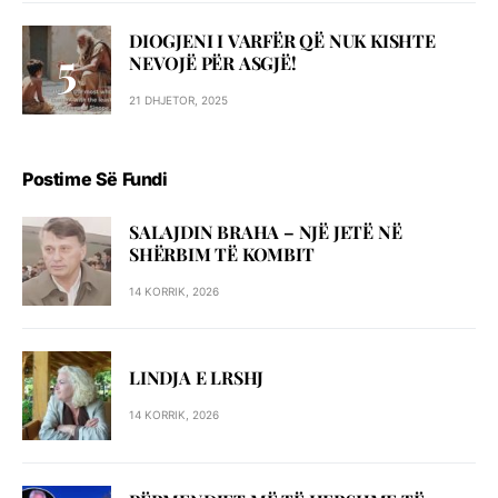
DIOGJENI I VARFËR QË NUK KISHTE
NEVOJË PËR ASGJË!
21 DHJETOR, 2025
Postime Së Fundi
SALAJDIN BRAHA – NJЁ JETЁ NЁ
SHЁRBIM TЁ KOMBIT
14 KORRIK, 2026
LINDJA E LRSHJ
14 KORRIK, 2026