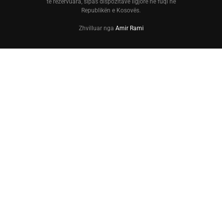
të rezervuara, sipas dispozitave ligjore në fuqi në
Republikën e Kosovës.
Zhvilluar nga
Amir Rami