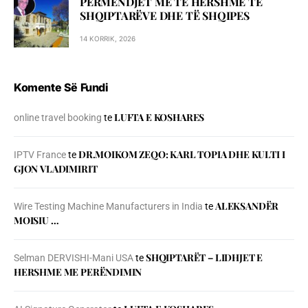
PËRMENDJET MË TË HERSHME TË
SHQIPTARËVE DHE TË SHQIPES
14 KORRIK, 2026
Komente Së Fundi
LUFTA E KOSHARES
online travel booking
te
DR.MOIKOM ZEQO: KARL TOPIA DHE KULTI I
IPTV France
te
GJON VLADIMIRIT
ALEKSANDËR
Wire Testing Machine Manufacturers in India
te
MOISIU …
SHQIPTARËT – LIDHJET E
Selman DERVISHI-Mani USA
te
HERSHME ME PERËNDIMIN