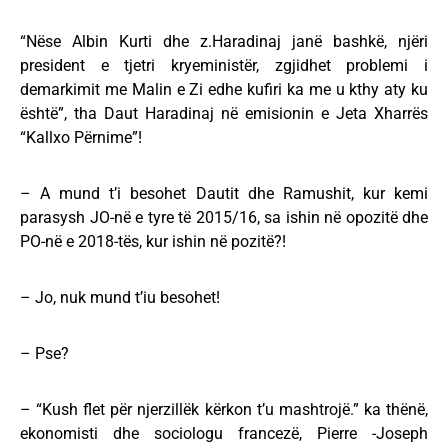
“Nëse Albin Kurti dhe z.Haradinaj janë bashkë, njëri
president e tjetri kryeministër, zgjidhet problemi i
demarkimit me Malin e Zi edhe kufiri ka me u kthy aty ku
është”, tha Daut Haradinaj në emisionin e Jeta Xharrës
“Kallxo Përnime”!
– A mund t’i besohet Dautit dhe Ramushit, kur kemi
parasysh JO-në e tyre të 2015/16, sa ishin në opozitë dhe
PO-në e 2018-tës, kur ishin në pozitë?!
– Jo, nuk mund t’iu besohet!
– Pse?
– “Kush flet për njerzillëk kërkon t’u mashtrojë.” ka thënë,
ekonomisti dhe sociologu francezë, Pierre -Joseph