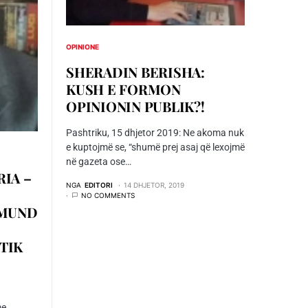
OPINIONE
SHERADIN BERISHA:
KUSH E FORMON
OPINIONIN PUBLIK?!
Pashtriku, 15 dhjetor 2019: Ne akoma nuk
e kuptojmë se, “shumë prej asaj që lexojmë
në gazeta ose…
RIA –
NGA
EDITORI
14 DHJETOR, 2019
NO COMMENTS
 MUND
TIK
me