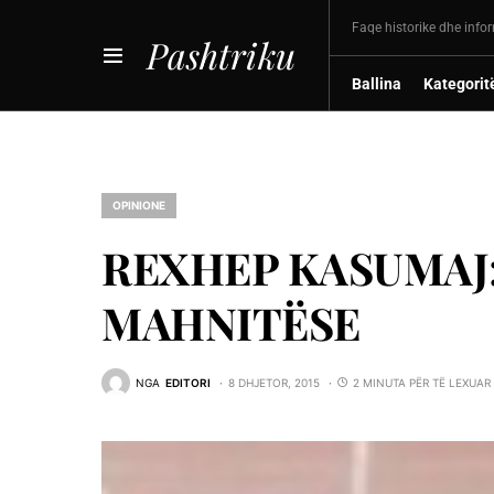
Faqe historike dhe info
Pashtriku
Ballina
Kategorit
OPINIONE
REXHEP KASUMAJ:
MAHNITËSE
NGA
EDITORI
8 DHJETOR, 2015
2 MINUTA PËR TË LEXUAR