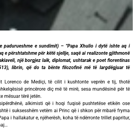
i e padurueshme e sundimit) – “Papa Xhulio i dytë ishte aq i
q e përshtatshme për këtë sjellje, saqë ai realizonte gjithmonë
kiaveli, një borgjez laik, diplomat, ushtarak e poet fiorentinas
3), librin, që do ta bënte filozofinë më të largdëgjuar të
it Lorenco de Mediçi, të cilit i kushtonte veprën e tij, thotë
shkelqësisë princërore diç më të mirë, sesa mundësinë për të
te mësuar tërë jetën.
sipërdhënë, alkimisti që i hoqi fuqisë pushtetëse etikën ose
është i suksesshëm vetëm ai Princ që i shkon për mbarë fryma
apa i hallakatur e, njëherësh, koha të ndërronte trillet papritur,
saj…