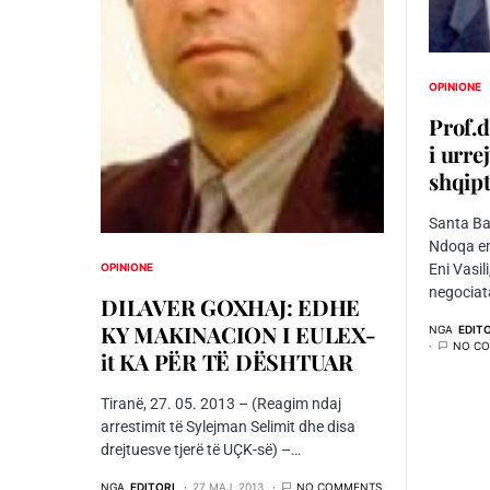
OPINIONE
Prof.d
i urre
shqipt
Santa Bar
Ndoqa em
Eni Vasili
OPINIONE
negociat
DILAVER GOXHAJ: EDHE
KY MAKINACION I EULEX-
NGA
EDIT
NO C
it KA PËR TË DËSHTUAR
Tiranë, 27. 05. 2013 – (Reagim ndaj
arrestimit të Sylejman Selimit dhe disa
drejtuesve tjerë të UÇK-së) –…
NGA
EDITORI
27 MAJ, 2013
NO COMMENTS