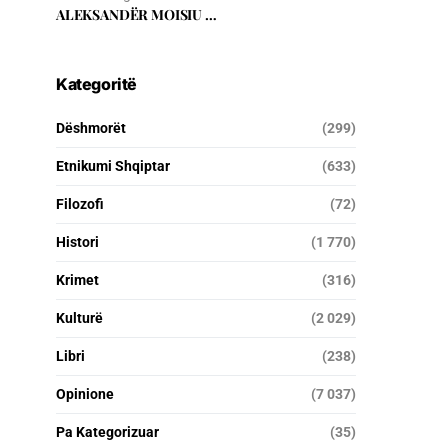
ALEKSANDËR MOISIU …
Kategoritë
Dëshmorët
(299)
Etnikumi Shqiptar
(633)
Filozofi
(72)
Histori
(1 770)
Krimet
(316)
Kulturë
(2 029)
Libri
(238)
Opinione
(7 037)
Pa Kategorizuar
(35)