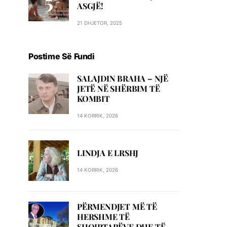
ASGJË!
21 DHJETOR, 2025
Postime Së Fundi
SALAJDIN BRAHA – NJЁ
JETЁ NЁ SHЁRBIM TЁ
KOMBIT
14 KORRIK, 2026
LINDJA E LRSHJ
14 KORRIK, 2026
PËRMENDJET MË TË
HERSHME TË
SHQIPTARËVE DHE TË