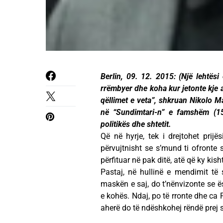
Berlin, 09. 12. 2015: (Një lehtës
rrëmbyer dhe koha kur jetonte kje a
qëllimet e veta”, shkruan Nikolo Ma
në “Sundimtari-n” e famshëm (151
politikës dhe shtetit.
Që në hyrje, tek i drejtohet prijës
përvujtnisht se s’mund ti ofronte 
përfituar në pak ditë, atë që ky kish
Pastaj, në hullinë e mendimit të 
maskën e saj, do t’nënvizonte se 
e kohës. Ndaj, po të rronte dhe ca P
aherë do të ndëshkohej rëndë prej 