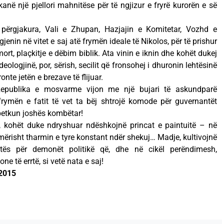
anë një pjellori mahnitëse për të ngjizur e fryrë kurorën e së
 përgjakura, Vali e Zhupan, Hazjajin e Komitetar, Vozhd e
jenin në vitet e saj atë frymën ideale të Nikolos, për të prishur
ort, plaçkitje e dëbim biblik. Ata vinin e iknin dhe kohët dukej
eologjinë, por, sërish, secilit që fronsohej i dhuronin lehtësinë
te jetën e brezave të flijuar.
epublika e mosvarme vijon me një bujari të askundparë
frymën e fatit të vet ta bëj shtrojë komode për guvernantët
 petkun joshës kombëtar!
i, kohët duke ndryshuar ndëshkojnë princat e paintuitë – në
ërisht tharmin e tyre konstant ndër shekuj… Madje, kultivojnë
bartës për demonët politikë që, dhe në cikël perëndimesh,
ne të errtë, si vetë nata e saj!
 2015