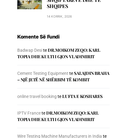
SHQIPES
14 KORRIK, 2026
Komente Së Fundi
DR.MOIKOM ZEQO: KARL
Badwap Desi
te
TOPIA DHE KULTI I GJON VLADIMIRIT
SALAJDIN BRAHA
Cement Testing Equipment
te
– NJЁ JETЁ NЁ SHЁRBIM TЁ KOMBIT
LUFTA E KOSHARES
online travel booking
te
DR.MOIKOM ZEQO: KARL
IPTV France
te
TOPIA DHE KULTI I GJON VLADIMIRIT
Wire Testing Machine Manufacturers in India
te