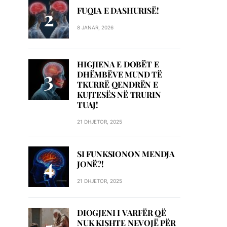
FUQIA E DASHURISË!
8 JANAR, 2026
HIGJIENA E DOBËT E
DHËMBËVE MUND TË
TKURRË QENDRËN E
KUJTESËS NË TRURIN
TUAJ!
21 DHJETOR, 2025
SI FUNKSIONON MENDJA
JONË?!
21 DHJETOR, 2025
DIOGJENI I VARFËR QË
NUK KISHTE NEVOJË PËR