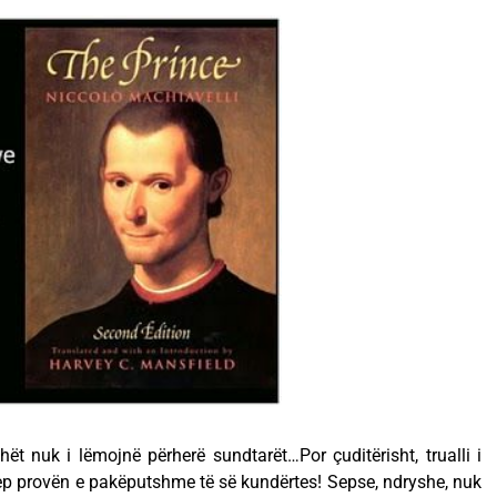
hët nuk i lëmojnë përherë sundtarët…Por çuditërisht, trualli i
ep provën e pakëputshme të së kundërtes! Sepse, ndryshe, nuk