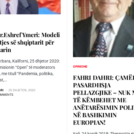
r.Eshref Ymeri: Modeli
jtjes së shqiptarit për
arin
bara, Kaliforni, 25 dhjetor 2020:
OPINIONE
isionin “Open” të moderators
, me titull “Pandemia, politika,
FAHRI DAHRI: ÇAMË
at,…
PASARDHSJA
ORI
25 DHJETOR, 2020
PELLAZGJIKE – NUK
OMMENTS
TË KËMBEHET ME
ANËTARËSIMIN POLI
NË BASHKIMIN
EUROPIAN!
Itali, 24 korrik 2018: Thesprotia 