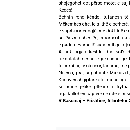
shpjegohet dot përse motet e saj k
Keqes!
Behnin rend këndej, tufanesh të
Mëkëmbës dhe, të gjithë e përherë, g
e shprishur çdogjë: me doktrinë e m
se lëviznin shenjën, ornamentin a id
e padurueshme të sundimit që mjeron
A nuk ngjan kështu dhe sot? R
përshtatshmërinë e përsosur: që 
fillhumbur, të stolisur, tashmë, me
Ndërsa, pra, si pohonte Makiavel
Kosovën shqiptare ato ruajnë ngulm
si prurje jetike pllenimin fryt
riqarkullohen paprerë në role e misio
R.Kasumaj – Prishtinë, fillimtetor