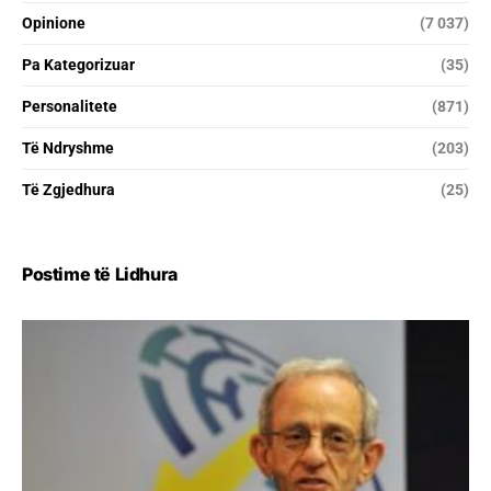
Opinione
(7 037)
Pa Kategorizuar
(35)
Personalitete
(871)
Të Ndryshme
(203)
Të Zgjedhura
(25)
Postime të Lidhura