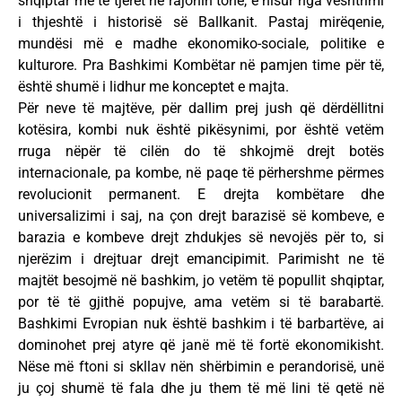
shqiptar me të tjerët në rajonin tonë, e nisur nga vështrimi
i thjeshtë i historisë së Ballkanit. Pastaj mirëqenie,
mundësi më e madhe ekonomiko-sociale, politike e
kulturore. Pra Bashkimi Kombëtar në pamjen time për të,
është shumë i lidhur me konceptet e majta.
Për neve të majtëve, për dallim prej jush që dërdëllitni
kotësira, kombi nuk është pikësynimi, por është vetëm
rruga nëpër të cilën do të shkojmë drejt botës
internacionale, pa kombe, në paqe të përhershme përmes
revolucionit permanent. E drejta kombëtare dhe
universalizimi i saj, na çon drejt barazisë së kombeve, e
barazia e kombeve drejt zhdukjes së nevojës për to, si
njerëzim i drejtuar drejt emancipimit. Parimisht ne të
majtët besojmë në bashkim, jo vetëm të popullit shqiptar,
por të të gjithë popujve, ama vetëm si të barabartë.
Bashkimi Evropian nuk është bashkim i të barbartëve, ai
dominohet prej atyre që janë më të fortë ekonomikisht.
Nëse më ftoni si skllav nën shërbimin e perandorisë, unë
ju çoj shumë të fala dhe ju them të më lini të qetë në