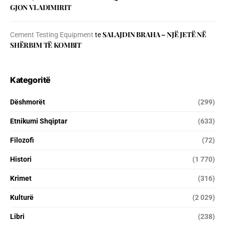
GJON VLADIMIRIT
SALAJDIN BRAHA – NJЁ JETЁ NЁ
Cement Testing Equipment
te
SHЁRBIM TЁ KOMBIT
Kategoritë
Dëshmorët
(299)
Etnikumi Shqiptar
(633)
Filozofi
(72)
Histori
(1 770)
Krimet
(316)
Kulturë
(2 029)
Libri
(238)