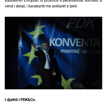
Bashkimin Evropian si provincë e perandorisë, kurrsesi si
vend i denjë, i barabartë me anëtarët e tjerë.
I djathti i PDK&Co.