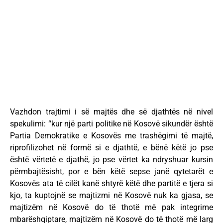
Vazhdon trajtimi i së majtës dhe së djathtës në nivel
spekulimi: “kur një parti politike në Kosovë sikundër është
Partia Demokratike e Kosovës me trashëgimi të majtë,
riprofilizohet në formë si e djathtë, e bënë këtë jo pse
është vërtetë e djathë, jo pse vërtet ka ndryshuar kursin
përmbajtësisht, por e bën këtë sepse janë qytetarët e
Kosovës ata të cilët kanë shtyrë këtë dhe partitë e tjera si
kjo, ta kuptojnë se majtizmi në Kosovë nuk ka gjasa, se
majtizëm në Kosovë do të thotë më pak integrime
mbarëshqiptare, majtizëm në Kosovë do të thotë më larg