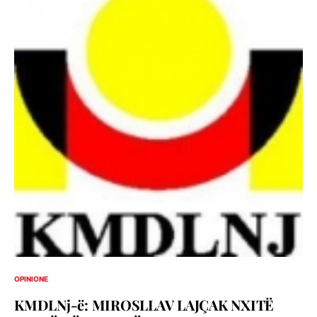
OPINIONE
KMDLNj-ë: MIROSLLAV LAJÇAK NXITË