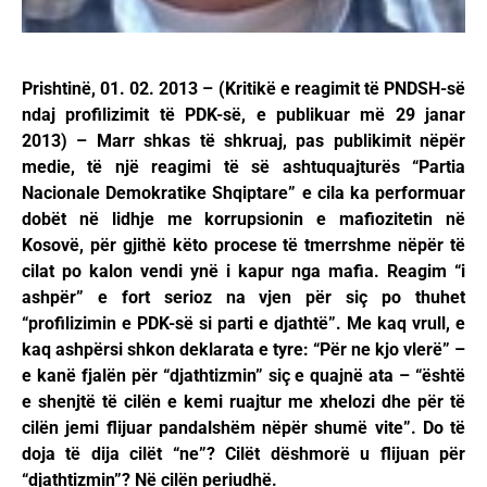
Prishtinë, 01. 02. 2013 – (Kritikë e reagimit të PNDSH-së
ndaj profilizimit të PDK-së, e publikuar më 29 janar
2013) – Marr shkas të shkruaj, pas publikimit nëpër
medie, të një reagimi të së ashtuquajturës “Partia
Nacionale Demokratike Shqiptare” e cila ka performuar
dobët në lidhje me korrupsionin e mafiozitetin në
Kosovë, për gjithë këto procese të tmerrshme nëpër të
cilat po kalon vendi ynë i kapur nga mafia. Reagim “i
ashpër” e fort serioz na vjen për siç po thuhet
“profilizimin e PDK-së si parti e djathtë”. Me kaq vrull, e
kaq ashpërsi shkon deklarata e tyre: “Për ne kjo vlerë” –
e kanë fjalën për “djathtizmin” siç e quajnë ata – “është
e shenjtë të cilën e kemi ruajtur me xhelozi dhe për të
cilën jemi flijuar pandalshëm nëpër shumë vite”. Do të
doja të dija cilët “ne”? Cilët dëshmorë u flijuan për
“djathtizmin”? Në cilën periudhë.