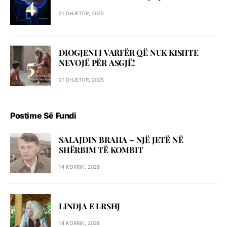
21 DHJETOR, 2025
DIOGJENI I VARFËR QË NUK KISHTE
NEVOJË PËR ASGJË!
21 DHJETOR, 2025
Postime Së Fundi
SALAJDIN BRAHA – NJЁ JETЁ NЁ
SHЁRBIM TЁ KOMBIT
14 KORRIK, 2026
LINDJA E LRSHJ
14 KORRIK, 2026