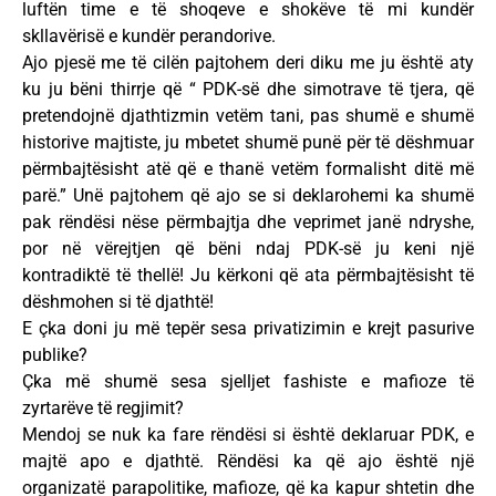
luftën time e të shoqeve e shokëve të mi kundër
skllavërisë e kundër perandorive.
Ajo pjesë me të cilën pajtohem deri diku me ju është aty
ku ju bëni thirrje që “ PDK-së dhe simotrave të tjera, që
pretendojnë djathtizmin vetëm tani, pas shumë e shumë
historive majtiste, ju mbetet shumë punë për të dëshmuar
përmbajtësisht atë që e thanë vetëm formalisht ditë më
parë.” Unë pajtohem që ajo se si deklarohemi ka shumë
pak rëndësi nëse përmbajtja dhe veprimet janë ndryshe,
por në vërejtjen që bëni ndaj PDK-së ju keni një
kontradiktë të thellë! Ju kërkoni që ata përmbajtësisht të
dëshmohen si të djathtë!
E çka doni ju më tepër sesa privatizimin e krejt pasurive
publike?
Çka më shumë sesa sjelljet fashiste e mafioze të
zyrtarëve të regjimit?
Mendoj se nuk ka fare rëndësi si është deklaruar PDK, e
majtë apo e djathtë. Rëndësi ka që ajo është një
organizatë parapolitike, mafioze, që ka kapur shtetin dhe