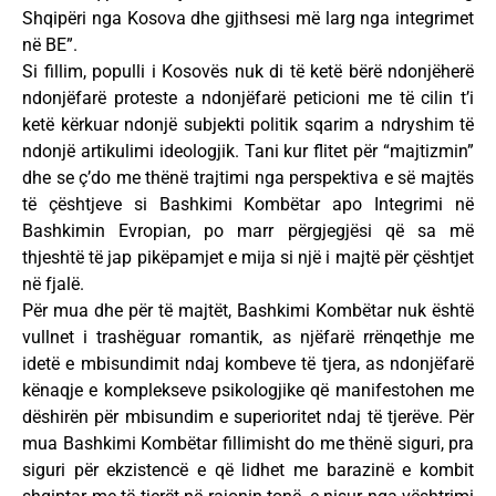
Shqipëri nga Kosova dhe gjithsesi më larg nga integrimet
në BE”.
Si fillim, populli i Kosovës nuk di të ketë bërë ndonjëherë
ndonjëfarë proteste a ndonjëfarë peticioni me të cilin t’i
ketë kërkuar ndonjë subjekti politik sqarim a ndryshim të
ndonjë artikulimi ideologjik. Tani kur flitet për “majtizmin”
dhe se ç’do me thënë trajtimi nga perspektiva e së majtës
të çështjeve si Bashkimi Kombëtar apo Integrimi në
Bashkimin Evropian, po marr përgjegjësi që sa më
thjeshtë të jap pikëpamjet e mija si një i majtë për çështjet
në fjalë.
Për mua dhe për të majtët, Bashkimi Kombëtar nuk është
vullnet i trashëguar romantik, as njëfarë rrënqethje me
idetë e mbisundimit ndaj kombeve të tjera, as ndonjëfarë
kënaqje e komplekseve psikologjike që manifestohen me
dëshirën për mbisundim e superioritet ndaj të tjerëve. Për
mua Bashkimi Kombëtar fillimisht do me thënë siguri, pra
siguri për ekzistencë e që lidhet me barazinë e kombit