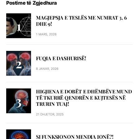
Postime të Zgjedhura
MAGJEPSJA E TESLËS ME NUMRAT 3, 6
DHE 9!
1 MARS, 2026
FUQIA E DASHURISË!
8 JANAR, 2026
HIGJIENA E DOBËT E DHËMBËVE MUND
TË TKURRË QENDRËN E KUJTESËS NË
TRURIN TUAJ!
21 DHJETOR, 2025
SI FUNKSIONON MENDJA JONË?!