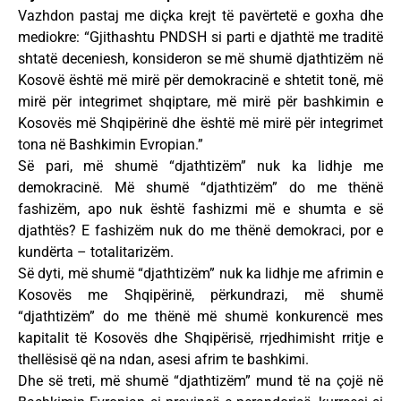
Vazhdon pastaj me diçka krejt të pavërtetë e goxha dhe
mediokre: “Gjithashtu PNDSH si parti e djathtë me traditë
shtatë deceniesh, konsideron se më shumë djathtizëm në
Kosovë është më mirë për demokracinë e shtetit tonë, më
mirë për integrimet shqiptare, më mirë për bashkimin e
Kosovës më Shqipërinë dhe është më mirë për integrimet
tona në Bashkimin Evropian.”
Së pari, më shumë “djathtizëm” nuk ka lidhje me
demokracinë. Më shumë “djathtizëm” do me thënë
fashizëm, apo nuk është fashizmi më e shumta e së
djathtës? E fashizëm nuk do me thënë demokraci, por e
kundërta – totalitarizëm.
Së dyti, më shumë “djathtizëm” nuk ka lidhje me afrimin e
Kosovës me Shqipërinë, përkundrazi, më shumë
“djathtizëm” do me thënë më shumë konkurencë mes
kapitalit të Kosovës dhe Shqipërisë, rrjedhimisht rritje e
thellësisë që na ndan, asesi afrim te bashkimi.
Dhe së treti, më shumë “djathtizëm” mund të na çojë në