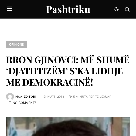
Pashtriku
OPINIONE
RRON GJINOVCI: MË SHUMË
‘DJATHTIZËM’ S’KA LIDHJE
ME DEMOKRACINË!
NGA
EDITORI
1 SHKURT, 2013
5 MINUTA PËR TË LEXUAR
NO COMMENTS