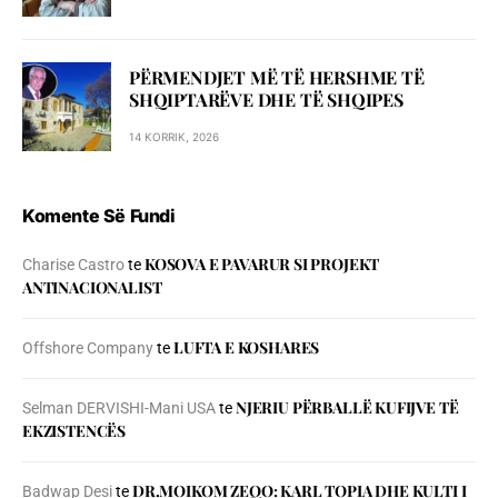
PËRMENDJET MË TË HERSHME TË
SHQIPTARËVE DHE TË SHQIPES
14 KORRIK, 2026
Komente Së Fundi
KOSOVA E PAVARUR SI PROJEKT
Charise Castro
te
ANTINACIONALIST
LUFTA E KOSHARES
Offshore Company
te
NJERIU PЁRBALLЁ KUFIJVE TЁ
Selman DERVISHI-Mani USA
te
EKZISTENCЁS
DR.MOIKOM ZEQO: KARL TOPIA DHE KULTI I
Badwap Desi
te