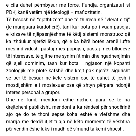
e cila duhet përmbysur me forcë. Fundja, organizatat si
PDK, kanë vetëm një ideologji – mafiozitetin.
Të besosh në “djathtizëm” dhe të thirresh në “vlerat e tij”
(të munguara kurdoherë), tani kur bota po i vuan pasojat
e krizave të njëpasnjëshme të këtij sistemi monstruoz që
ka zhdukur njerëzillëkun, që e ka bërë botën arenë lufte
mes individësh, pastaj mes popujsh, pastaj mes blloqeve
të interesave, të gjithë me synim fitimin dhe ngadhënjimin
që sjell dominim, tash kur bota i ngjason një kopshti
zoologjik me plotë kafshë dhe krejt pak njerëz, sigurisht
se për të besuar në këtë sistem ose të duhet të jesh i
mosdijshëm e i moslexuar ose që shtyn përpara ndonjë
interes personal a grupor.
Dhe në fund, mendoni edhe njëherë para se të na
drejtoheni publikisht, mendoni a ka rëndësi për shoqërinë
ajo që do të thoni sepse koha është e vlefshme dhe
marrja me dërdëllitjet tuaja në këto momente të vështira
për vendin ëshë luks i madh që s’mund ta kemi shpesh.