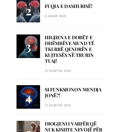
FUQIA E DASHURISË!
8 JANAR, 2026
HIGJIENA E DOBËT E
DHËMBËVE MUND TË
TKURRË QENDRËN E
KUJTESËS NË TRURIN
TUAJ!
21 DHJETOR, 2025
SI FUNKSIONON MENDJA
JONË?!
21 DHJETOR, 2025
DIOGJENI I VARFËR QË
NUK KISHTE NEVOJË PËR