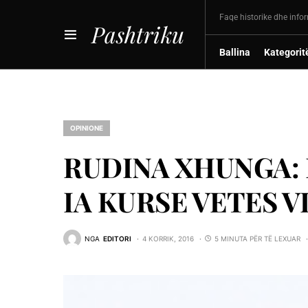
Faqe historike dhe info
Pashtriku
Ballina
Kategorit
OPINIONE
RUDINA XHUNGA: 
IA KURSE VETES 
NGA
EDITORI
4 KORRIK, 2016
5 MINUTA PËR TË LEXUAR