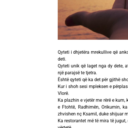
Qyteti i dhjetëra mrekullive që an
deti.
Qyteti unik që laget nga dy dete, 
një parajsë te tjetra.
Është qyteti që ka det për gjithë shq
Kur i shoh sesi mpleksen e përplase
Vlorë.
Ka plazhin e vjetër me rërë e kum, k
e Ftohtë, Radhimën, Orikumin, ka
zhvishen nç Ksamil, duke shijuar më
Ka restorantet më të mira të jugut, 
vërtetë.