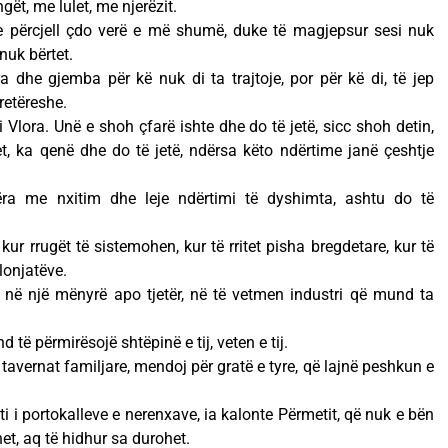
ët, me lulet, me njerëzit.
 e përcjell çdo verë e më shumë, duke të magjepsur sesi nuk
nuk bërtet.
ra dhe gjemba për kë nuk di ta trajtoje, por për kë di, të jep
etëreshe.
i Vlora. Unë e shoh çfarë ishte dhe do të jetë, sicc shoh detin,
et, ka qenë dhe do të jetë, ndërsa këto ndërtime janë çeshtje
ra me nxitim dhe leje ndërtimi të dyshimta, ashtu do të
, kur rrugët të sistemohen, kur të rritet pisha bregdetare, kur të
vlonjatëve.
 në një mënyrë apo tjetër, në të vetmen industri që mund ta
të përmirësojë shtëpinë e tij, veten e tij.
avernat familjare, mendoj për gratë e tyre, që lajnë peshkun e
eti i portokalleve e nerenxave, ia kalonte Përmetit, që nuk e bën
et, aq të hidhur sa durohet.