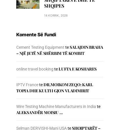
SHQIPES
14 KORRIK, 2026
Komente Së Fundi
SALAJDIN BRAHA
Cement Testing Equipment
te
– NJЁ JETЁ NЁ SHЁRBIM TЁ KOMBIT
LUFTA E KOSHARES
online travel booking
te
DR.MOIKOM ZEQO: KARL
IPTV France
te
TOPIA DHE KULTI I GJON VLADIMIRIT
Wire Testing Machine Manufacturers in India
te
ALEKSANDËR MOISIU …
SHQIPTARËT –
Selman DERVISHI-Mani USA
te