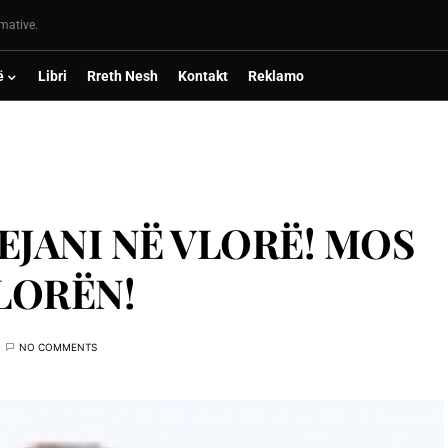
rmative.
ë
Libri
Rreth Nesh
Kontakt
Reklamo
EJANI NË VLORË! MOS
VLORËN!
NO COMMENTS