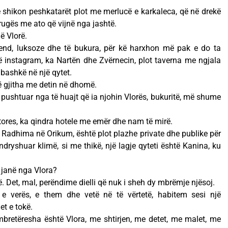
shikon peshkatarët plot me merlucë e karkaleca, që në drekë
r rrugës me ato që vijnë nga jashtë.
ë Vlorë.
end, luksoze dhe të bukura, për kë harxhon më pak e do ta
në instagram, ka Nartën dhe Zvërnecin, plot taverna me ngjala
 bashkë në një qytet.
të gjitha me detin në dhomë.
 pushtuar nga të huajt që ia njohin Vlorës, bukuritë, më shume
itores, ka qindra hotele me emër dhe nam të mirë.
Radhima në Orikum, është plot plazhe private dhe publike për
 ndryshuar klimë, si me thikë, një lagje qyteti është Kanina, ku
 janë nga Vlora?
. Det, mal, perëndime dielli që nuk i sheh dy mbrëmje njësoj.
e verës, e them dhe vetë në të vërtetë, habitem sesi një
t e tokë.
mbretëresha është Vlora, me shtirjen, me detet, me malet, me