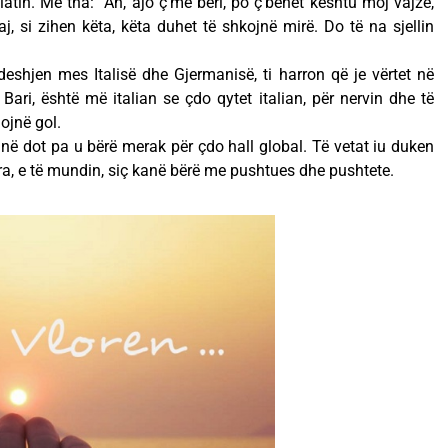
tin. Më tha: “Ah, ajo ç’më bëri, po ç’bëhet kështu moj vajzë,
 si zihen këta, këta duhet të shkojnë mirë. Do të na sjellin
eshjen mes Italisë dhe Gjermanisë, ti harron që je vërtet në
Bari, është më italian se çdo qytet italian, për nervin dhe të
ojnë gol.
rinë dot pa u bërë merak për çdo hall global. Të vetat iu duken
ara, e të mundin, siç kanë bërë me pushtues dhe pushtete.