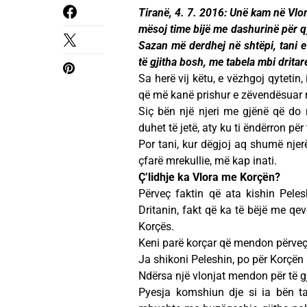
Tiranë, 4. 7. 2016: Unë kam në Vlo
mësoj time bijë me dashurinë për qy
Sazan më derdhej në shtëpi, tani e
të gjitha bosh, me tabela mbi dritare
Sa herë vij këtu, e vëzhgoj qytetin
që më kanë prishur e zëvendësuar 
Siç bën një njeri me gjënë që d
duhet të jetë, aty ku ti ëndërron për 
Por tani, kur dëgjoj aq shumë njer
çfarë mrekullie, më kap inati.
Ç’lidhje ka Vlora me Korçën?
Përveç faktin që ata kishin Pele
Dritanin, fakt që ka të bëjë me qeve
Korçës.
Keni parë korçar që mendon përveç 
Ja shikoni Peleshin, po për Korçën
Ndërsa një vlonjat mendon për të gj
Pyesja komshiun dje si ia bën ta