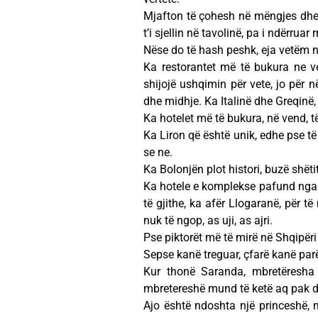
Mjafton të çohesh në mëngjes dhe 
t’i sjellin në tavolinë, pa i ndërrua
Nëse do të hash peshk, eja vetëm n
Ka restorantet më të bukura ne v
shijojë ushqimin për vete, jo për 
dhe midhje. Ka Italinë dhe Greqinë,
Ka hotelet më të bukura, në vend, 
Ka Liron që është unik, edhe pse të
se ne.
Ka Bolonjën plot histori, buzë shët
Ka hotele e komplekse pafund nga 
të gjithe, ka afër Llogaranë, për të
nuk të ngop, as uji, as ajri.
Pse piktorët më të mirë në Shqipëri
Sepse kanë treguar, çfarë kanë parë
Kur thonë Saranda, mbretëresha 
mbretereshë mund të ketë aq pak de
Ajo është ndoshta një princeshë, 