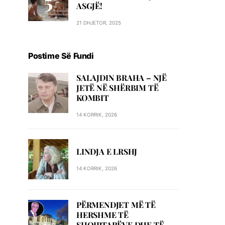
ASGJË!
21 DHJETOR, 2025
Postime Së Fundi
SALAJDIN BRAHA – NJЁ
JETЁ NЁ SHЁRBIM TЁ
KOMBIT
14 KORRIK, 2026
LINDJA E LRSHJ
14 KORRIK, 2026
PËRMENDJET MË TË
HERSHME TË
SHQIPTARËVE DHE TË