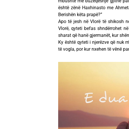
mbushte me buzëqeshje gjithe palla
është zënë Haxhinasto me Ahmetaj,
Berishën këta prapë?”
Apo të jesh në Vlorë të shikosh nd
Vlorë, qyteti befas shndërrohet në 
sharat që hanë gjermanët, kur shën
Ky është qyteti i njerëzve që nuk r
të vogla, por kur nxehen të vënë p