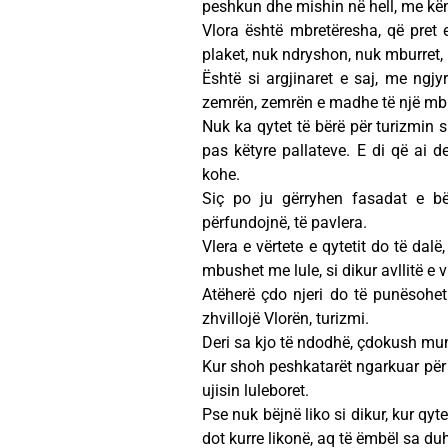
peshkun dhe mishin në hell, me këng
Vlora është mbretëresha, që pret
plaket, nuk ndryshon, nuk mburret, 
Është si argjinaret e saj, me ngjy
zemrën, zemrën e madhe të një mbr
Nuk ka qytet të bërë për turizmin s
pas këtyre pallateve. E di që ai d
kohe.
Siç po ju gërryhen fasadat e bë
përfundojnë, të pavlera.
Vlera e vërtete e qytetit do të dalë
mbushet me lule, si dikur avllitë e 
Atëherë çdo njeri do të punësohet
zhvillojë Vlorën, turizmi.
Deri sa kjo të ndodhë, çdokush mund 
Kur shoh peshkatarët ngarkuar për t
ujisin luleboret.
Pse nuk bëjnë liko si dikur, kur qyt
dot kurre likonë, aq të ëmbël sa duh