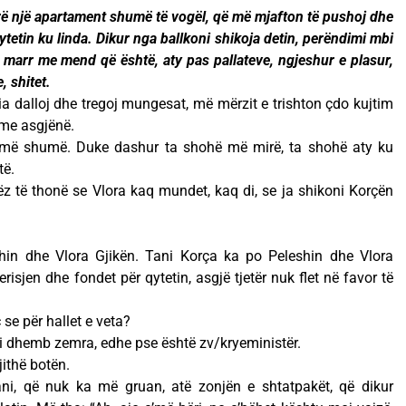
rë një apartament shumë të vogël, që më mjafton të pushoj dhe
tetin ku linda. Dikur nga ballkoni shikoja detin, perëndimi mbi
 marr me mend që është, aty pas pallateve, ngjeshur e plasur,
, shitet.
, ia dalloj dhe tregoj mungesat, më mërzit e trishton çdo kujtim
me asgjënë.
o më shumë. Duke dashur ta shohë më mirë, ta shohë aty ku
të.
ëz të thonë se Vlora kaq mundet, kaq di, se ja shikoni Korçën
shin dhe Vlora Gjikën. Tani Korça ka po Peleshin dhe Vlora
risjen dhe fondet për qytetin, asgjë tjetër nuk flet në favor të
se për hallet e veta?
 i dhemb zemra, edhe pse është zv/kryeministër.
ithë botën.
ni, që nuk ka më gruan, atë zonjën e shtatpakët, që dikur