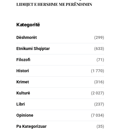
LIDHJET E HERSHME ME PERËNDIMIN
Kategoritë
Dëshmorët
(299)
Etnikumi Shqiptar
(633)
Filozofi
(71)
Histori
(1 770)
Krimet
(316)
Kulturë
(2 027)
Libri
(237)
Opinione
(7 034)
Pa Kategorizuar
(35)