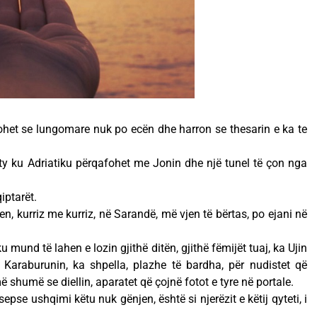
kohet se lungomare nuk po ecën dhe harron se thesarin e ka te
aty ku Adriatiku përqafohet me Jonin dhe një tunel të çon nga
iptarët.
n, kurriz me kurriz, në Sarandë, më vjen të bërtas, po ejani në
u mund të lahen e lozin gjithë ditën, gjithë fëmijët tuaj, ka Ujin
 Karaburunin, ka shpella, plazhe të bardha, për nudistet që
 shumë se diellin, aparatet që çojnë fotot e tyre në portale.
sepse ushqimi këtu nuk gënjen, është si njerëzit e këtij qyteti, i