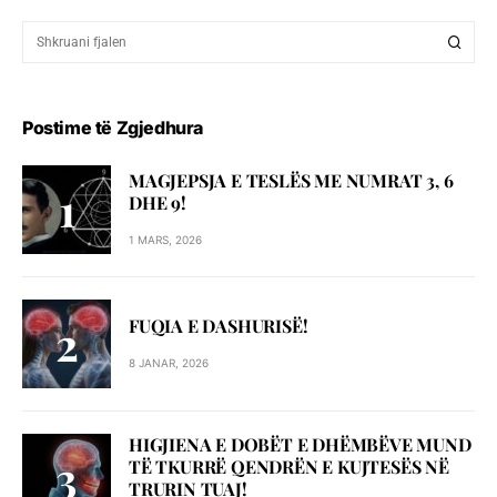
Postime të Zgjedhura
MAGJEPSJA E TESLËS ME NUMRAT 3, 6
DHE 9!
1 MARS, 2026
FUQIA E DASHURISË!
8 JANAR, 2026
HIGJIENA E DOBËT E DHËMBËVE MUND
TË TKURRË QENDRËN E KUJTESËS NË
TRURIN TUAJ!