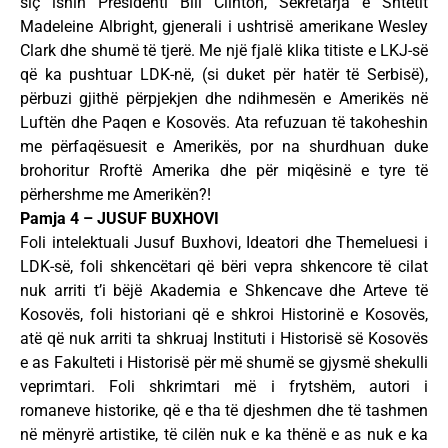
siç ishin Presidenti Bill Clinton, Sekretarja e Shtetit
Madeleine Albright, gjenerali i ushtrisë amerikane Wesley
Clark dhe shumë të tjerë. Me një fjalë klika titiste e LKJ-së
që ka pushtuar LDK-në, (si duket për hatër të Serbisë),
përbuzi gjithë përpjekjen dhe ndihmesën e Amerikës në
Luftën dhe Paqen e Kosovës. Ata refuzuan të takoheshin
me përfaqësuesit e Amerikës, por na shurdhuan duke
brohoritur Rroftë Amerika dhe për miqësinë e tyre të
përhershme me Amerikën?!
Pamja 4 – JUSUF BUXHOVI
Foli intelektuali Jusuf Buxhovi, Ideatori dhe Themeluesi i
LDK-së, foli shkencëtari që bëri vepra shkencore të cilat
nuk arriti t’i bëjë Akademia e Shkencave dhe Arteve të
Kosovës, foli historiani që e shkroi Historinë e Kosovës,
atë që nuk arriti ta shkruaj Instituti i Historisë së Kosovës
e as Fakulteti i Historisë për më shumë se gjysmë shekulli
veprimtari. Foli shkrimtari më i frytshëm, autori i
romaneve historike, që e tha të djeshmen dhe të tashmen
në mënyrë artistike, të cilën nuk e ka thënë e as nuk e ka