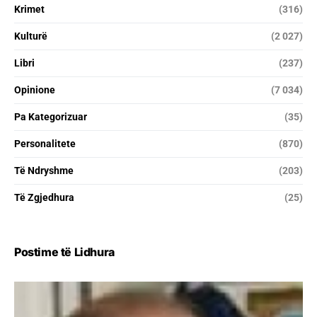
Krimet
(316)
Kulturë
(2 027)
Libri
(237)
Opinione
(7 034)
Pa Kategorizuar
(35)
Personalitete
(870)
Të Ndryshme
(203)
Të Zgjedhura
(25)
Postime të Lidhura