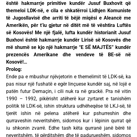
është hakmarrje primitive kundër Jusuf Buxhovit që
themeloi LDK-në, e cila e shkatërroi Lidhjen Komuniste
të Jugosllavisë dhe arriti të bëjë miqësi e Aleancë me
Amerikën, për t’iu gjetur në ditët më të vështira Luftës
së Kosovës! Me një fjalë, lufta kundër historianit Jusuf
Buxhovi është hakmarrje kundër Lirisë së Kosovës dhe
më shumë se kjo një hakmarrje “E SË MAJTËS” kundër
prezencës Amerikane dhe vendeve të BE-së në
Kosovë!…
Prolog:
Ende pa e mbushur njëvjetorin e themelimit të LDK-së, ka
pas nisur një fushatë e egër linçuese kundër saj, në lojë e
patën futur Demaçin, i cili nuk ra në grackë. Pra në vitin
1990 – 1992, pikërisht atëherë kur zyrtaret e tanishëm
politik të LDK-së, ishin struktura udhëheqëse të LKJ-së, të
tjerët ishin në pelena atëherë kur pshurreshin dhe
qurraveshin neveritshëm, sidomos kur i lëpinin qurrat që
iu shkonin zvarrë. Edhe tash këta qurranë janë bërë të
neveritshëm, të gërditshëm dhe të padurueshëm, sidomos