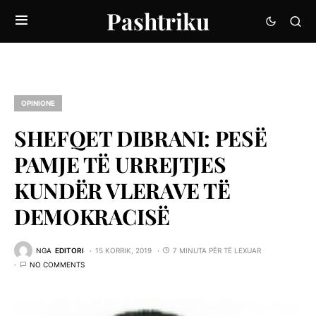
Pashtriku
OPINIONE
SHEFQET DIBRANI: PESË
PAMJE TË URREJTJES
KUNDËR VLERAVE TË
DEMOKRACISË
NGA
EDITORI
15 KORRIK, 2019
7 MINUTA PËR TË LEXUAR
NO COMMENTS