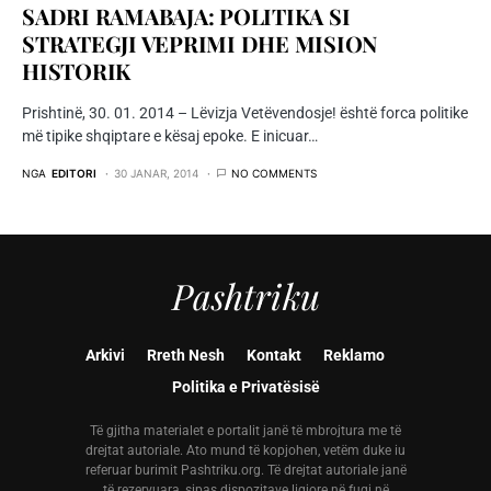
SADRI RAMABAJA: POLITIKA SI
STRATEGJI VEPRIMI DHE MISION
HISTORIK
Prishtinë, 30. 01. 2014 – Lëvizja Vetëvendosje! është forca politike
më tipike shqiptare e kësaj epoke. E inicuar…
NGA
EDITORI
30 JANAR, 2014
NO COMMENTS
Pashtriku
Arkivi
Rreth Nesh
Kontakt
Reklamo
Politika e Privatësisë
Të gjitha materialet e portalit janë të mbrojtura me të
drejtat autoriale. Ato mund të kopjohen, vetëm duke iu
referuar burimit Pashtriku.org. Të drejtat autoriale janë
të rezervuara, sipas dispozitave ligjore në fuqi në