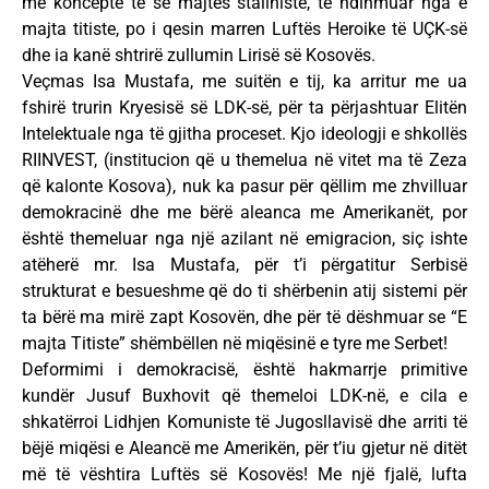
me koncepte të së majtës staliniste, të ndihmuar nga e
majta titiste, po i qesin marren Luftës Heroike të UÇK-së
dhe ia kanë shtrirë zullumin Lirisë së Kosovës.
Veçmas Isa Mustafa, me suitën e tij, ka arritur me ua
fshirë trurin Kryesisë së LDK-së, për ta përjashtuar Elitën
Intelektuale nga të gjitha proceset. Kjo ideologji e shkollës
RIINVEST, (institucion që u themelua në vitet ma të Zeza
që kalonte Kosova), nuk ka pasur për qëllim me zhvilluar
demokracinë dhe me bërë aleanca me Amerikanët, por
është themeluar nga një azilant në emigracion, siç ishte
atëherë mr. Isa Mustafa, për t’i përgatitur Serbisë
strukturat e besueshme që do ti shërbenin atij sistemi për
ta bërë ma mirë zapt Kosovën, dhe për të dëshmuar se “E
majta Titiste” shëmbëllen në miqësinë e tyre me Serbet!
Deformimi i demokracisë, është hakmarrje primitive
kundër Jusuf Buxhovit që themeloi LDK-në, e cila e
shkatërroi Lidhjen Komuniste të Jugosllavisë dhe arriti të
bëjë miqësi e Aleancë me Amerikën, për t’iu gjetur në ditët
më të vështira Luftës së Kosovës! Me një fjalë, lufta