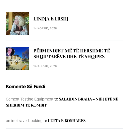
LINDJA E LRSHJ
14 KORRIK, 2026
PËRMENDJET MË TË HERSHME TË
SHQIPTARËVE DHE TË SHQIPES
14 KORRIK, 2026
Komente Së Fundi
SALAJDIN BRAHA – NJЁ JETЁ NЁ
Cement Testing Equipment
te
SHЁRBIM TЁ KOMBIT
LUFTA E KOSHARES
online travel booking
te