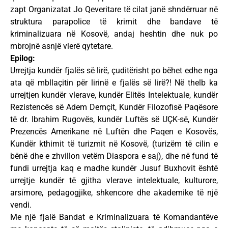
zapt Organizatat Jo Qeveritare të cilat janë shndërruar në
struktura parapolice të krimit dhe bandave të
kriminalizuara në Kosovë, andaj heshtin dhe nuk po
mbrojnë asnjë vlerë qytetare.
Epilog:
Urrejtja kundër fjalës së lirë, çuditërisht po bëhet edhe nga
ata që mbllaçitin për lirinë e fjalës së lirë?! Në thelb ka
urrejtjen kundër vlerave, kundër Elitës Intelektuale, kundër
Rezistencës së Adem Demçit, Kundër Filozofisë Paqësore
të dr. Ibrahim Rugovës, kundër Luftës së UÇK-së, Kundër
Prezencës Amerikane në Luftën dhe Paqen e Kosovës,
Kundër kthimit të turizmit në Kosovë, (turizëm të cilin e
bënë dhe e zhvillon vetëm Diaspora e saj), dhe në fund të
fundi urrejtja kaq e madhe kundër Jusuf Buxhovit është
urrejtje kundër të gjitha vlerave intelektuale, kulturore,
arsimore, pedagogjike, shkencore dhe akademike të një
vendi.
Me një fjalë Bandat e Kriminalizuara të Komandantëve