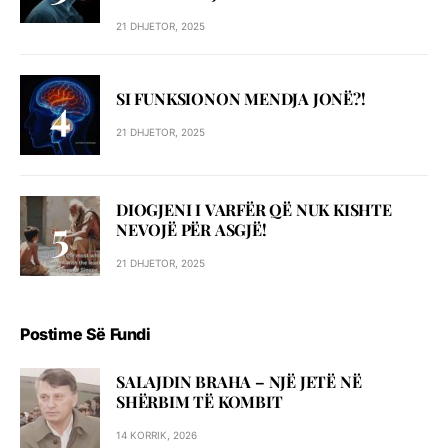
21 DHJETOR, 2025
SI FUNKSIONON MENDJA JONË?!
21 DHJETOR, 2025
DIOGJENI I VARFËR QË NUK KISHTE
NEVOJË PËR ASGJË!
21 DHJETOR, 2025
Postime Së Fundi
SALAJDIN BRAHA – NJЁ JETЁ NЁ
SHЁRBIM TЁ KOMBIT
14 KORRIK, 2026