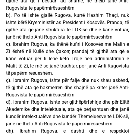
gjithë ata që i besuan aq shumë, në thelb janë Anit-
Rugovista të papërmirësueshëm.
b). Po të ishte gjallë Rugova, kurrë Hashim Thaçi, nuk
ishte bërë Kryeministër as President i Kosovës. Prandaj të
gjithë ata që janë struktura të LDK-së dhe e kanë votuar,
janë në thelb Anti-Rugovista të papërmirësueshëm.
c). Ibrahim Rugova, ka thënë kufiri i Kosovës me Malin e
Zi është në Kullë dhe Çakorr, prandaj të gjithë ata që e
kanë votuar për ti lënë këto Troje nën administrimin e
Malit të Zi, le më se janë tradhtar, por janë Anti-Rugovista
të papërmirësueshëm.
ç). Ibrahim Rugova, ishte për falje dhe nuk shau askënd,
të gjithë ata që hakmerren dhe shajnë pa kriter janë Anti-
Rugovista të papërmirësueshëm.
d). Ibrahim Rugova, ishte për gjithëpërfshirje dhe për Elitë
Akademike dhe Intelektuale, ata që përjashtuan dhe janë
kundër intelektualëve dhe kundër Themeluesve të LDK-së,
janë në thelb Anti-Rugovista të papërmirësueshëm.
dh). Ibrahim Rugova, e dashti dhe e respektoi