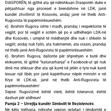
DIASPORËN, të gjithë ata që ndëshkuan Diasporën duke e
përjashtuar nga proceset e brendshme në LDK, janë
kundër zhvillimit të Kosovës, andaj janë në thelb Anti-
Rugovista të papërmirësueshëm.
e). Ibrahim Rugova ishte i madh, prandaj i respektonte të
vegjlit, por të vegjlit e sotëm që po e udhëheqin LDK-në
dhe Kosovën, i urrejnë të mëdhenjtë dhe nuk i shkelin të
vegjlit, andaj nuk falin, ata hakmerren, ata vrasin, prandaj
në thelb janë Anti-Rugovista të papërmirësueshëm.
ë). Ibrahim Rugova, dallonte për shprehjen e butë dhe
elokuente, të gjithë “katunarhanja” e Facebook-ut që nuk
dinë me shkruar dhe ata që kurrë në jetën e tyre nuk kanë
lexuar një libër, por janë kapërthurur nëpër ministri e në
Krye të LDK-së, janë në thelb Anti-Rugovista të
papërmirësueshëm!
Sepse: Rugovizmë është vlerë, është tolerancë, është
dashuri për atdheun!
Pamja 2 – Urrejtja kundër Simbolit të Rezistencës
Në këto rrethana, ndryshe vepron qytetari i rëndomtë e