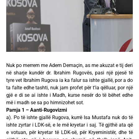
Nuk po merrem me Adem Demaçin, as me akuzat e tij deri
në sharje kundër dr. Ibrahim Rugovës, pasi një pjesë të
tyre vet Ibrahim Rugova ia ka falur sa ishte gjallë, por a do
ta falte edhe tashti, nuk jam profet për t’ia qëlluar, por një
gjë e di se ai ishte i Madh, kurse nesër do të bëhet edhe
më i madh se sa po himnizohet sot.
Pamja 1 – Aanti-Rugovizmi
a). Po të ishte gjallë Rugova, kurrë Isa Mustafa nuk do të
ishte zyrtar i LDK-së, e le më kryetar i saj. Të gjithë ata që
e votuan, për kryetar të LDK-së, për Kryeministër, dhe të