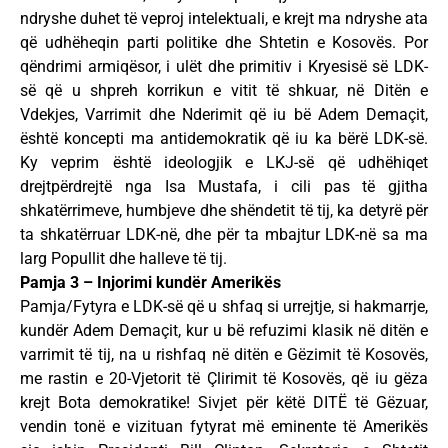
ndryshe duhet të veproj intelektuali, e krejt ma ndryshe ata
që udhëheqin parti politike dhe Shtetin e Kosovës. Por
qëndrimi armiqësor, i ulët dhe primitiv i Kryesisë së LDK-
së që u shpreh korrikun e vitit të shkuar, në Ditën e
Vdekjes, Varrimit dhe Nderimit që iu bë Adem Demaçit,
është koncepti ma antidemokratik që iu ka bërë LDK-së.
Ky veprim është ideologjik e LKJ-së që udhëhiqet
drejtpërdrejtë nga Isa Mustafa, i cili pas të gjitha
shkatërrimeve, humbjeve dhe shëndetit të tij, ka detyrë për
ta shkatërruar LDK-në, dhe për ta mbajtur LDK-në sa ma
larg Popullit dhe halleve të tij.
Pamja 3 – Injorimi kundër Amerikës
Pamja/Fytyra e LDK-së që u shfaq si urrejtje, si hakmarrje,
kundër Adem Demaçit, kur u bë refuzimi klasik në ditën e
varrimit të tij, na u rishfaq në ditën e Gëzimit të Kosovës,
me rastin e 20-Vjetorit të Çlirimit të Kosovës, që iu gëza
krejt Bota demokratike! Sivjet për këtë DITË të Gëzuar,
vendin tonë e vizituan fytyrat më eminente të Amerikës