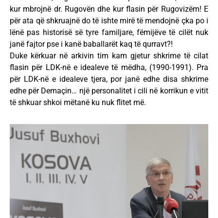
kur mbrojnë dr. Rugovën dhe kur flasin për Rugovizëm! E
për ata që shkruajnë do të ishte mirë të mendojnë çka po i
lënë pas historisë së tyre familjare, fëmijëve të cilët nuk
janë fajtor pse i kanë baballarët kaq të qurravt?!
Duke kërkuar në arkivin tim kam gjetur shkrime të cilat
flasin për LDK-në e idealeve të mëdha, (1990-1991). Pra
për LDK-në e idealeve tjera, por janë edhe disa shkrime
edhe për Demaçin… një personalitet i cili në korrikun e vitit
të shkuar shkoi mëtanë ku nuk flitet më.