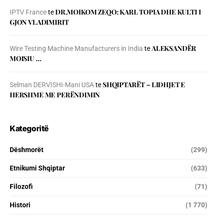
DR.MOIKOM ZEQO: KARL TOPIA DHE KULTI I
IPTV France
te
GJON VLADIMIRIT
ALEKSANDËR
Wire Testing Machine Manufacturers in India
te
MOISIU …
SHQIPTARËT – LIDHJET E
Selman DERVISHI-Mani USA
te
HERSHME ME PERËNDIMIN
Kategoritë
Dëshmorët
(299)
Etnikumi Shqiptar
(633)
Filozofi
(71)
Histori
(1 770)