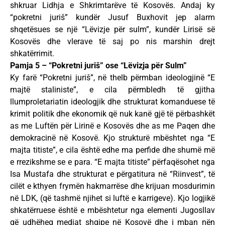
shkruar Lidhja e Shkrimtarëve të Kosovës. Andaj ky
“pokretni juriš” kundër Jusuf Buxhovit jep alarm
shqetësues se një “Lëvizje për sulm”, kundër Lirisë së
Kosovës dhe vlerave të saj po nis marshin drejt
shkatërrimit.
Pamja 5 – “Pokretni juriš” ose “Lëvizja për Sulm”
Ky farë “Pokretni juriš”, në thelb përmban ideologjinë “E
majtë staliniste”, e cila përmbledh të gjitha
llumproletariatin ideologjik dhe strukturat komanduese të
krimit politik dhe ekonomik që nuk kanë gjë të përbashkët
as me Luftën për Lirinë e Kosovës dhe as me Paqen dhe
demokracinë në Kosovë. Kjo strukturë mbështet nga “E
majta titiste”, e cila është edhe ma perfide dhe shumë më
e rrezikshme se e para. “E majta titiste” përfaqësohet nga
Isa Mustafa dhe strukturat e përgatitura në “Riinvest”, të
cilët e kthyen frymën hakmarrëse dhe krijuan mosdurimin
në LDK, (që tashmë njihet si luftë e karrigeve). Kjo logjikë
shkatërruese është e mbështetur nga elementi Jugosllav
që udhëheq mediat shqipe në Kosovë dhe i mban nën