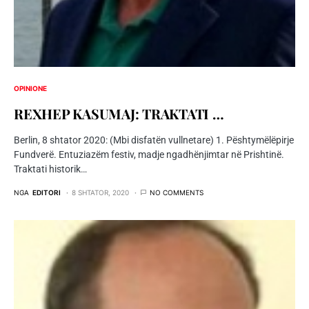
OPINIONE
REXHEP KASUMAJ: TRAKTATI …
Berlin, 8 shtator 2020: (Mbi disfatën vullnetare) 1. Pështymëlëpirje
Fundverë. Entuziazëm festiv, madje ngadhënjimtar në Prishtinë.
Traktati historik…
NGA
EDITORI
8 SHTATOR, 2020
NO COMMENTS