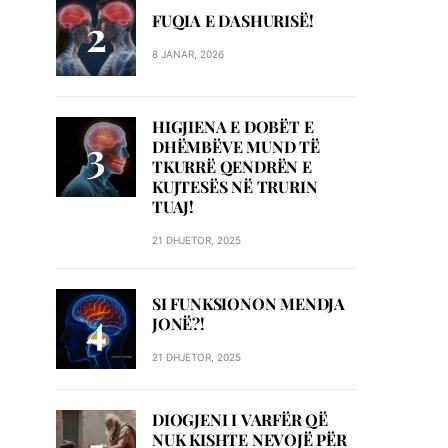
FUQIA E DASHURISË!
8 JANAR, 2026
HIGJIENA E DOBËT E
DHËMBËVE MUND TË
TKURRË QENDRËN E
KUJTESËS NË TRURIN
TUAJ!
21 DHJETOR, 2025
SI FUNKSIONON MENDJA
JONË?!
21 DHJETOR, 2025
DIOGJENI I VARFËR QË
NUK KISHTE NEVOJË PËR