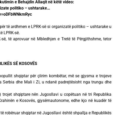
utimin e Behajdin Allaqit në këtë video:
izate politiko – ushtarake…
h?v=oDFbWNkmRyc
t, për të ardhmen e LPRK-së si organizatë politiko – ushtarake u
të LPRK-së.
së, të aprovuar në Mbledhjen e Tretë të Përgjithshme, tetor
BLIKËS SË KOSOVËS
popullit shqiptar për çlirim kombëtar, më se gjysma e trojeve
a Serbia dhe Mali i Zi, u ndanë padrejtësisht nga trungu dhe
 trojet shqiptare nën Jugosllavi u copëtuan në tri Republika
 Krahinën e Kosovës, gjysëmautonome, edhe kjo në kuadër të
it të robëruar shqiptar në Jugosllavi është shpallja e Republikës