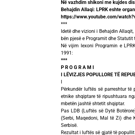
Në vazhdim shikoni me kujdes disk
Behajdin Allaqi: LPRK eshte organ
https://www.youtube.com/watc
***
Idetë dhe vizioni i Behajdin Allaqi
bën pjesë e Programit dhe Statutit 
Në vijim lexoni Programin e LPRK-
1991:
***
P R O G R A M I
I LËVIZJES POPULLORE TË REPU
I
Përkundër luftës së parreshtur të 
etnike shqiptare të ripushtuara ng
mbetën jashtë shtetit shqiptar.
Pas LDB (Luftës së Dytë Botërore)
(Serbi, Maqedoni, Mal të Zi) dhe
Serbisë.
Rezultat i luftës së gjatë të popull