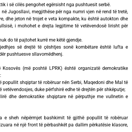
ik i së cilës pengohet egërsisht nga pushtuesit serbë.
 në Jugosllavi, megjithëse për nga numri vjen në rend të tretë,
, dhe jeton në trojet e veta kompakte, ku është autokton dhe
sisë, i mohohet e drejta legjitime të vetëvendosë lirisht për
nuk do të pajtohet kurrë me këtë gjendje.
edhjes së drejtë të çështjes sonë kombëtare është lufta e
ndër pushtuesve sllavomëdhenj.
së Kosovës (më poshtë LPRK) është organizatë demokratike
:
ë popullit shqiptar të robëruar nën Serbi, Maqedoni dhe Mal të
së vetëvendosjes, duke përfshirë edhe të drejtën për shkëputje;
 lirë dhe demokratike shqiptare në përputhje me vullnetin e
ja e sheh nëpërmjet bashkimit të gjithë popullit të robëruar
nizuara në një front të përbashkët pa dallim përkatësie klasore,