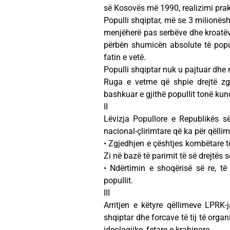
së Kosovës më 1990, realizimi prakt
Populli shqiptar, më se 3 milionësh
menjëherë pas serbëve dhe kroatëve
përbën shumicën absolute të popull
fatin e vetë.
Populli shqiptar nuk u pajtuar dhe 
Ruga e vetme që shpie drejtë zgj
bashkuar e gjithë popullit tonë ku
II
Lëvizja Popullore e Republikës 
nacional-çlirimtare që ka për qëllim
• Zgjedhjen e çështjes kombëtare t
Zi në bazë të parimit të së drejtës 
• Ndërtimin e shoqërisë së re, të
popullit.
III
Arritjen e këtyre qëllimeve LPRK-
shqiptar dhe forcave të tij të orga
ideologjike, fetare e krahinore.