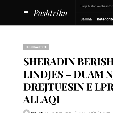
Faqe historike dhe info
Pashtriku
Ballina
Kategorit
PERSONALITETE
SHERADIN BERISHA
LINDJES – DUAM N
DREJTUESIN E LPR
ALLAQI
NGA
EDITORI
30 MARS, 2020
7 MINUTA PËR TË LEXUAR