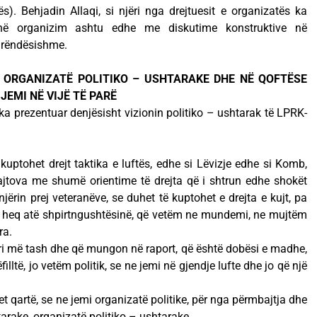
ës). Behjadin Allaqi, si njëri nga drejtuesit e organizatës ka
 në organizim ashtu edhe me diskutime konstruktive në
ë rëndësishme.
Ë ORGANIZATË POLITIKO – USHTARAKE DHE NË QOFTËSE
JEMI NË VIJË TË PARË
j ka prezentuar denjësisht vizionin politiko – ushtarak të LPRK-
kuptohet drejt taktika e luftës, edhe si Lëvizje edhe si Komb,
pajtova me shumë orientime të drejta që i shtrun edhe shokët
jërin prej veteranëve, se duhet të kuptohet e drejta e kujt, pa
 e heq atë shpirtngushtësinë, që vetëm ne mundemi, ne mujtëm
ra.
ri më tash dhe që mungon në raport, që është dobësi e madhe,
illtë, jo vetëm politik, se ne jemi në gjendje lufte dhe jo që një
t qartë, se ne jemi organizatë politike, për nga përmbajtja dhe
rake, organizatë politiko – ushtarake.