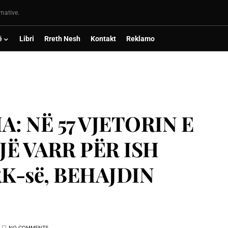
rmative.
ë
Libri
Rreth Nesh
Kontakt
Reklamo
: NË 57 VJETORIN E
JË VARR PËR ISH
K-së, BEHAJDIN
NO COMMENTS