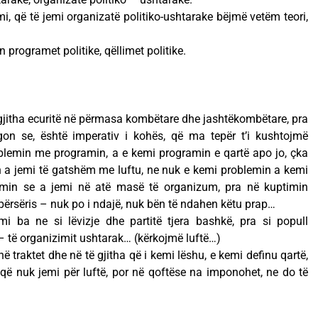
i, që të jemi organizatë politiko-ushtarake bëjmë vetëm teori,
en programet politike, qëllimet politike.
ë gjitha ecuritë në përmasa kombëtare dhe jashtëkombëtare, pra
gon se, është imperativ i kohës, që ma tepër t’i kushtojmë
oblemin me programin, a e kemi programin e qartë apo jo, çka
 a jemi të gatshëm me luftu, ne nuk e kemi problemin a kemi
min se a jemi në atë masë të organizum, pra në kuptimin
 përsëris – nuk po i ndajë, nuk bën të ndahen këtu prap…
i ba ne si lëvizje dhe partitë tjera bashkë, pra si popull
 – të organizimit ushtarak… (kërkojmë luftë…)
traktet dhe në të gjitha që i kemi lëshu, e kemi definu qartë,
 që nuk jemi për luftë, por në qoftëse na imponohet, ne do të