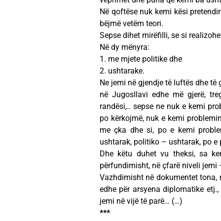
Në qoftëse nuk kemi kësi pretendim
bëjmë vetëm teori.
Sepse dihet mirëfilli, se si realizoh
Në dy mënyra:
1. me mjete politike dhe
2. ushtarake.
Ne jemi në gjendje të luftës dhe t
në Jugosllavi edhe më gjerë, tre
randësi,.. sepse ne nuk e kemi pr
po kërkojmë, nuk e kemi problemin
me çka dhe si, po e kemi proble
ushtarak, politiko – ushtarak, po e
Dhe këtu duhet vu theksi, sa kem
përfundimisht, në çfarë niveli jemi
Vazhdimisht në dokumentet tona, në 
edhe për arsyena diplomatike etj.,
jemi në vijë të parë… (…)
***