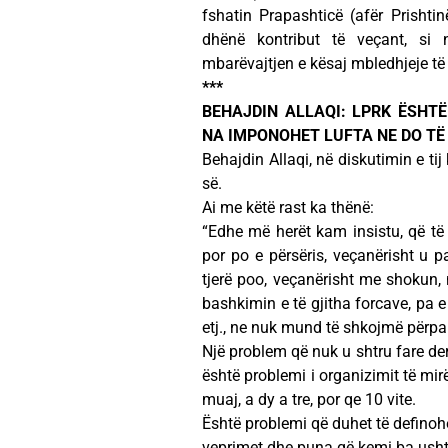
fshatin Prapashticë (afër Prishtin
dhënë kontribut të veçant, si
mbarëvajtjen e kësaj mbledhjeje t
***
BEHAJDIN ALLAQI: LPRK ËSHT
NA IMPONOHET LUFTA NE DO TË 
Behajdin Allaqi, në diskutimin e ti
së.
Ai me këtë rast ka thënë:
“Edhe më herët kam insistu, që të 
por po e përsëris, veçanërisht u 
tjerë poo, veçanërisht me shokun, n
bashkimin e të gjitha forcave, pa
etj., ne nuk mund të shkojmë përpa
Një problem që nuk u shtru fare de
është problemi i organizimit të mirëf
muaj, a dy a tre, por qe 10 vite.
Është problemi që duhet të definohe
veprimet dhe puna që kemi ba ushta