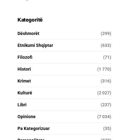
Kategoritë
Dëshmorët
(299)
Etnikumi Shqiptar
(633)
Filozofi
(71)
Histori
(1 770)
Krimet
(316)
Kulturë
(2 027)
Libri
(237)
Opinione
(7 034)
Pa Kategorizuar
(35)