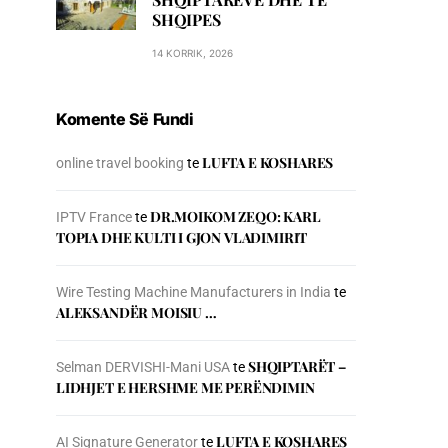
SHQIPES
14 KORRIK, 2026
Komente Së Fundi
LUFTA E KOSHARES
online travel booking
te
DR.MOIKOM ZEQO: KARL
IPTV France
te
TOPIA DHE KULTI I GJON VLADIMIRIT
Wire Testing Machine Manufacturers in India
te
ALEKSANDËR MOISIU …
SHQIPTARËT –
Selman DERVISHI-Mani USA
te
LIDHJET E HERSHME ME PERËNDIMIN
LUFTA E KOSHARES
AI Signature Generator
te