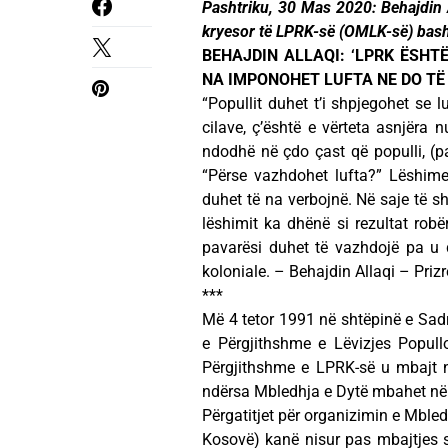
Pashtriku, 30 Mas 2020: Behajdin Al
kryesor të LPRK-së (OMLK-së) bash
BEHAJDIN ALLAQI: ‘LPRK ËSHT
NA IMPONOHET LUFTA NE DO TË JE
“Popullit duhet t’i shpjegohet se l
cilave, ç’është e vërteta asnjër
ndodhë në çdo çast që populli, (pa
“Përse vazhdohet lufta?” Lëshime
duhet të na verbojnë. Në saje të s
lëshimit ka dhënë si rezultat robë
pavarësi duhet të vazhdojë pa u 
koloniale. – Behajdin Allaqi – Priz
***
Më 4 tetor 1991 në shtëpinë e Sadr
e Përgjithshme e Lëvizjes Popul
Përgjithshme e LPRK-së u mbajt në
ndërsa Mbledhja e Dytë mbahet në t
Përgatitjet për organizimin e Mbled
Kosovë) kanë nisur pas mbajtjes s