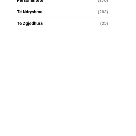
Personalitete
(870)
Të Ndryshme
(203)
Të Zgjedhura
(25)