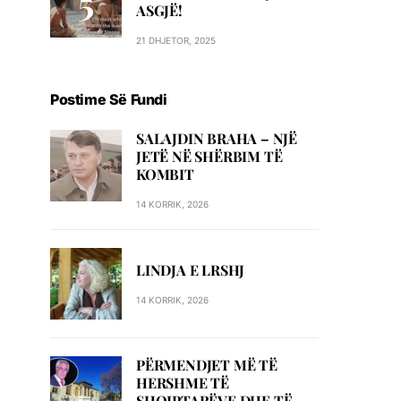
ASGJË!
21 DHJETOR, 2025
Postime Së Fundi
SALAJDIN BRAHA – NJЁ
JETЁ NЁ SHЁRBIM TЁ
KOMBIT
14 KORRIK, 2026
LINDJA E LRSHJ
14 KORRIK, 2026
PËRMENDJET MË TË
HERSHME TË
SHQIPTARËVE DHE TË