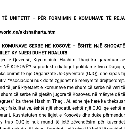
T TË UNITETIT – PËR FORMIMIN E KOMUNAVE TË REJA
epworld.de/akishatharta.htm
 I KOMUNAVE SERBE NË KOSOVË – ËSHTË NJË SHOQATË
 MILET KY NJERI DUHET NDALUR!
en e Qeverisë, Kryeministri Hashim Thaçi ka garantuar se
 KOSOVË”! si produkt i dialogut politik me Ivica Daçiqin,
ksionimit të një Organizate Jo-Qeveritare (OJQ), dhe sipas tij
tiv. “Asociacioni nuk do të zgjidhet në mënyrë të drejtpërdrejt.
mund të jenë kryetarët e komunave me shumicë serbe në veri të
 shumicë serbe në pjesën jugore të Kosovës, në mënyrë që të
tegrues” ka thënë Hashim Thaçi. Ai, edhe një herë ka theksuar
jt fakulltative, është një shoqatë, është një OJQ, që është e
aarit, Kushtetutën dhe ligjet e Kosovës dhe duke përmendur
 ky trup OJQ-je nuk mund të jetë zëvendësim për kuvendet
në, nuk do të lejohet formimi, i një niveli të tretë të pushtetit