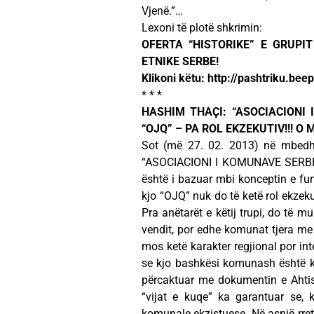
Vjenë.”…
Lexoni të plotë shkrimin:
OFERTA “HISTORIKE” E GRUPI
ETNIKE SERBE!
Klikoni këtu: http://pashtriku.be
* * *
HASHIM THAҪI: “ASOCIACIONI
“OJQ” – PA ROL EKZEKUTIV!!! O
Sot (më 27. 02. 2013) në mbedhj
“ASOCIACIONI I KOMUNAVE SERBE NË
është i bazuar mbi konceptin e fun
kjo “OJQ” nuk do të ketë rol ekzeku
Pra anëtarët e këtij trupi, do të 
vendit, por edhe komunat tjera me
mos ketë karakter regjional por in
se kjo bashkësi komunash është kre
përcaktuar me dokumentin e Ahtis
“vijat e kuqe” ka garantuar se,
komunale ekzistuese. Në asnjë rretha