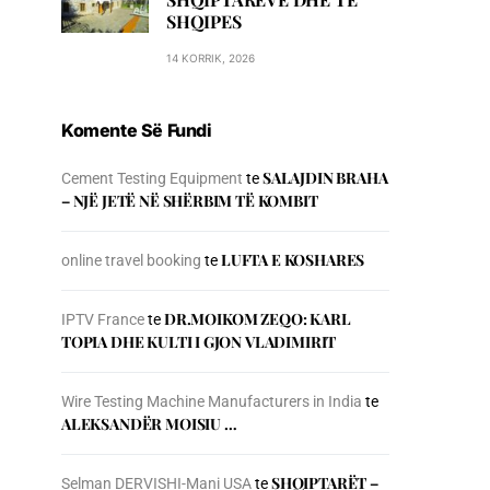
SHQIPES
14 KORRIK, 2026
Komente Së Fundi
SALAJDIN BRAHA
Cement Testing Equipment
te
– NJЁ JETЁ NЁ SHЁRBIM TЁ KOMBIT
LUFTA E KOSHARES
online travel booking
te
DR.MOIKOM ZEQO: KARL
IPTV France
te
TOPIA DHE KULTI I GJON VLADIMIRIT
Wire Testing Machine Manufacturers in India
te
ALEKSANDËR MOISIU …
SHQIPTARËT –
Selman DERVISHI-Mani USA
te