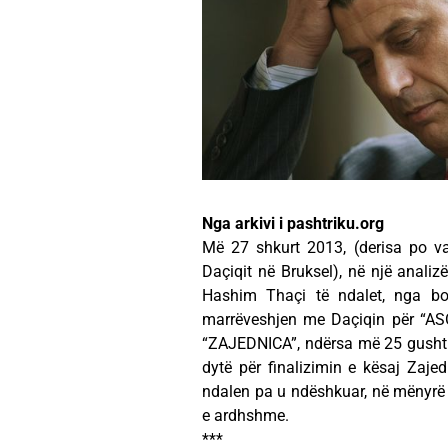
Nga arkivi i pashtriku.org
Më 27 shkurt 2013, (derisa po va
Daçiqit në Bruksel), në një analiz
Hashim Thaçi të ndalet, nga bosn
marrëveshjen me Daçiqin për “
“ZAJEDNICA”, ndërsa më 25 gusht
dytë për finalizimin e kësaj Zaje
ndalen pa u ndëshkuar, në mënyrë që
e ardhshme.
***