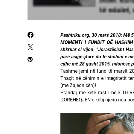
Pashtriku.org, 30 mars 2018: Më 5 
MOMENTI I FUNDIT QË HASHIM 
shkruar si vijon: “Jorastësisht Ha
parë asgjë çfarë do të shohim e më
edhe më 28 gusht 2015, ndonëse pë
Tashmë jemi në fund të marsit 2
Thaçit në cënimin e Integritetit te
(me Zajednicën)!
Prandaj me këtë rast i bëjë THIR
DORËHEQJEN e këtij njeriu nga posti