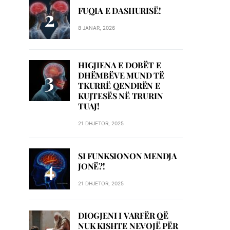
FUQIA E DASHURISË!
8 JANAR, 2026
HIGJIENA E DOBËT E
DHËMBËVE MUND TË
TKURRË QENDRËN E
KUJTESËS NË TRURIN
TUAJ!
21 DHJETOR, 2025
SI FUNKSIONON MENDJA
JONË?!
21 DHJETOR, 2025
DIOGJENI I VARFËR QË
NUK KISHTE NEVOJË PËR