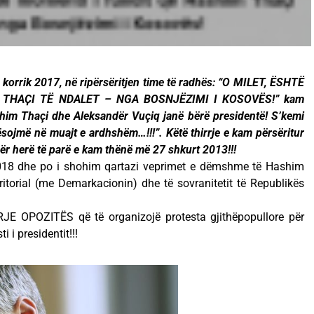
korrik 2017, në ripërsëritjen time të radhës: “O MILET, ËSHTË
THAҪI TË NDALET – NGA BOSNJËZIMI I KOSOVËS!” kam
shim Thaçi dhe Aleksandër Vuçiq janë bërë presidentë! S’kemi
sojmë në muajt e ardhshëm…!!!”. Këtë thirrje e kam përsëritur
r herë të parë e kam thënë më 27 shkurt 2013!!!
018 dhe po i shohim qartazi veprimet e dëmshme të Hashim
rritorial (me Demarkacionin) dhe të sovranitetit të Republikës
RJE OPOZITËS që të organizojë protesta gjithëpopullore për
 i presidentit!!!