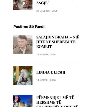
ASGJË!
21 DHJETOR, 2025
Postime Së Fundi
SALAJDIN BRAHA – NJЁ
JETЁ NЁ SHЁRBIM TЁ
KOMBIT
14 KORRIK, 2026
LINDJA E LRSHJ
14 KORRIK, 2026
PËRMENDJET MË TË
HERSHME TË
SHQIPTARËVE DHE TË