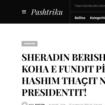
Faqe historike dhe info
Pashtriku
Ballina
Kategorit
OPINIONE
SHERADIN BERISH
KOHA E FUNDIT P
HASHIM THAҪIT N
PRESIDENTIT!
NGA
EDITORI
30 MARS, 2018
6 MINUTA PËR TË LEXUAR