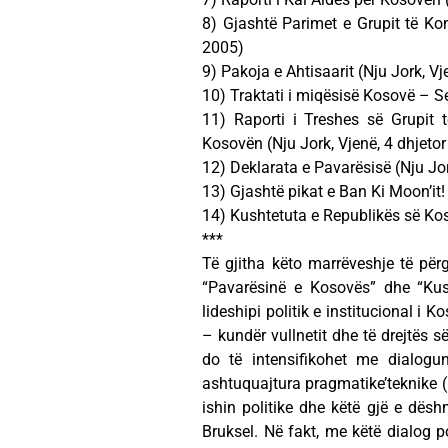
8) Gjashtë Parimet e Grupit të Kon
2005)
9) Pakoja e Ahtisaarit (Nju Jork, V
10) Traktati i miqësisë Kosovë – Se
11) Raporti i Treshes së Grupit t
Kosovën (Nju Jork, Vjenë, 4 dhjeto
12) Deklarata e Pavarësisë (Nju Jor
13) Gjashtë pikat e Ban Ki Moon’it
14) Kushtetuta e Republikës së Kos
***
Të gjitha këto marrëveshje të pë
“Pavarësinë e Kosovës” dhe “Kus
lideshipi politik e institucional i Ko
– kundër vullnetit dhe të drejtës 
do të intensifikohet me dialogu
ashtuquajtura pragmatike’teknike (b
ishin politike dhe këtë gjë e dë
Bruksel. Në fakt, me këtë dialog p