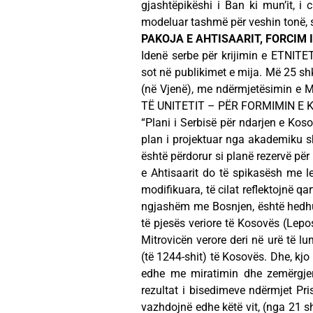
gjashtëpikëshi i Ban ki mun’it, i c
modeluar tashmë për veshin tonë
PAKOJA E AHTISAARIT, FORCIM I
Idenë serbe për krijimin e ETNI
sot në publikimet e mija. Më 25 sh
(në Vjenë), me ndërmjetësimin e M
TË UNITETIT – PËR FORMIMIN E K
“Plani i Serbisë për ndarjen e Koso
plan i projektuar nga akademiku s
është përdorur si planë rezervë pë
e Ahtisaarit do të spikasësh me 
modifikuara, të cilat reflektojnë qa
ngjashëm me Bosnjen, është hedhur
të pjesës veriore të Kosovës (Lepo
Mitrovicën verore deri në urë të lum
(të 1244-shit) të Kosovës. Dhe, kjo
edhe me miratimin dhe zemërgjerës
rezultat i bisedimeve ndërmjet Pri
vazhdojnë edhe këtë vit, (nga 21 s