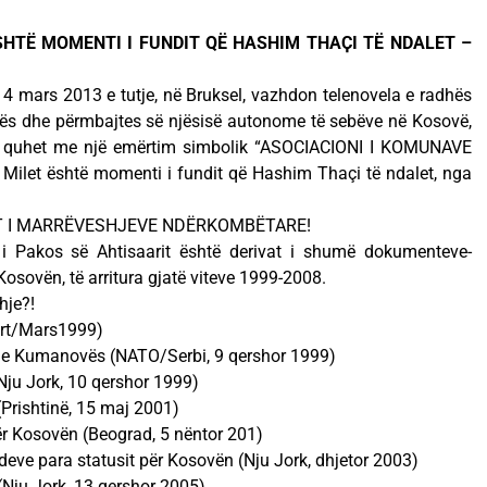
ËSHTË MOMENTI I FUNDIT QË HASHIM THAҪI TË NDALET –
 4 mars 2013 e tutje, në Bruksel, vazhdon telenovela e radhës
rmës dhe përmbajtes së njësisë autonome të sebëve në Kosovë,
po quhet me një emërtim simbolik “ASOCIACIONI I KOMUNAVE
ilet është momenti i fundit që Hashim Thaçi të ndalet, nga
AT I MARRËVESHJEVE NDËRKOMBËTARE!
i Pakos së Ahtisaarit është derivat i shumë dokumenteve-
sovën, të arritura gjatë viteve 1999-2008.
hje?!
urt/Mars1999)
e e Kumanovës (NATO/Serbi, 9 qershor 1999)
Nju Jork, 10 qershor 1999)
Prishtinë, 15 maj 2001)
r Kosovën (Beograd, 5 nëntor 201)
deve para statusit për Kosovën (Nju Jork, dhjetor 2003)
(Nju Jork, 13 qershor 2005)