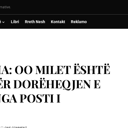
rmative.
ë
Libri
Rreth Nesh
Kontakt
Reklamo
A: OO MILET ËSHTË
ËR DORËHEQJEN E
GA POSTI I
ONE COMMENT