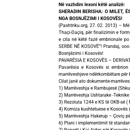
Në vazhdim lexoni këtë analizë:
SHERADIN BERISHA: O MILET, 
NGA BOSNJËZIMI I KOSOVËS!
(Pashtriku.org, 27. 02. 2013) – Më
Thaçi-Daçiq, për finalizimin e fo
e cila në këtë fazë embrionale 
SERBE NË KOSOVË”! Prandaj, ooo M
Bosnjëzimi i Kosovës!
PAVARËSIA E KOSOVËS – DERIV
Pavarësia e Kosovës si embrion 
marrëveshjeve ndërkombëtare për Ko
Cilat janë ato dokumente-marrëves
1) Marrëveshja e Rambujesë (Shk
2) Marrëveshja Ushtarake -Teknik
3) Rezoluta 1244 e KS të OKB-së ( 
4) Korniza kushtetuese e Kosovës (
5) Marrëveshja Hakerup – Çoviç pë
6) Plani i implementimit të standar
7) Raporti i Kai Aides për Kosovën 