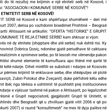
ili do të rezultoj me krijimin e një etniteti serb në Kosovë, i
, si: “ASOCIACION I KOMUNAVE SERBE NË KOSOVË”!
 ETNITETIT SERB NË KOSOVË!
TETIT SERB në Kosovë e kam shpërfaqur shumëherë – deri më
kurt 2007, derisa po vazhdonin bisedimet Prishtinë – Beograd
artti Ahtisaarit në artikullin: “OFERTA “HISTORIKE” E GRUPIT
OMUNAVE TË REJA ETNIKE SERBE! kam shkruar si vijon:
vës në dy etnitete (shqiptare dhe atë serbe) nuk është risi. Ky
hovinist Dobrica Qosiç, ndonëse gjatë periudhave të caktuara
r realizimin e synimeve serbe, po të lexosh me vëmendje pakon
lehtësi shumë elemente të kamufluara apo thënë më qartë të
rtë këtë ndarje. Dihet mirëfilli se substrati i ndarjes së Kosovës
 përmes krijimit të enklavave serbe, dhe shkëputjes së plotë
saviçit, Zubin Potokut dhe Zveçanit) duke përfshirë këtu edhe
it Ibër, nga tërësia e ushtrimit të pushtetit prej institucioneve
 ndarje e vijëzuar tashmë në pakon e Ahtisaarit, po legalizohet
inë e Grupit negociatorë, gjegjësisht Grupit të Unitetit, si
shtinës dhe Beogradit që u zhvilluan gjatë vitit 2006 e që po
hkurti 2007) si raund “konsultimesh” ne mes të dyja palëve në