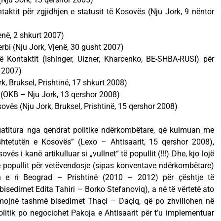
taktit për zgjidhjen e statusit të Kosovës (Nju Jork, 9 nëntor
jenë, 2 shkurt 2007)
rbi (Nju Jork, Vjenë, 30 gusht 2007)
ë Kontaktit (Ishinger, Uizner, Kharcenko, BE-SHBA-RUSI) për
r 2007)
k, Bruksel, Prishtinë, 17 shkurt 2008)
! (OKB – Nju Jork, 13 qershor 2008)
ovës (Nju Jork, Bruksel, Prishtinë, 15 qershor 2008)
rgatitura nga qendrat politike ndërkombëtare, që kulmuan me
htetutën e Kosovës” (Lexo – Ahtisaarit, 15 qershor 2008),
sovës i kanë artikulluar si „vullnet“ të popullit (!!!) Dhe, kjo lojë
së popullit për vetëvendosje (sipas konventave ndërkombëtare)
n e ri Beograd – Prishtinë (2010 – 2012) për çështje të
isedimet Edita Tahiri – Borko Stefanoviq), a në të vërtetë ato
shmojnë tashmë bisedimet Thaçi – Daçiq, që po zhvillohen në
olitik po negociohet Pakoja e Ahtisaarit për t’u implementuar