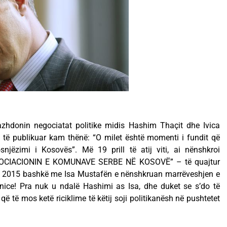
zhdonin negociatat politike midis Hashim Thaçit dhe Ivica
ë të publikuar kam thënë: “O milet është momenti i fundit që
jëzimi i Kosovës”. Më 19 prill të atij viti, ai nënshkroi
ASOCIACIONIN E KOMUNAVE SERBE NË KOSOVË” – të quajtur
 2015 bashkë me Isa Mustafën e nënshkruan marrëveshjen e
dnice! Pra nuk u ndalë Hashimi as Isa, dhe duket se s’do të
 të mos ketë riciklime të këtij soji politikanësh në pushtetet