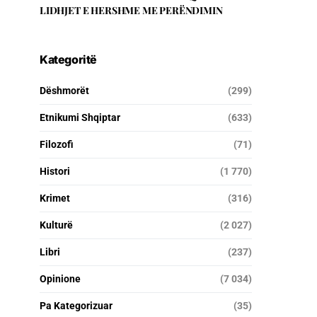
LIDHJET E HERSHME ME PERËNDIMIN
Kategoritë
Dëshmorët
(299)
Etnikumi Shqiptar
(633)
Filozofi
(71)
Histori
(1 770)
Krimet
(316)
Kulturë
(2 027)
Libri
(237)
Opinione
(7 034)
Pa Kategorizuar
(35)