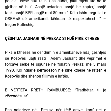
policia. ‘Nëse nuk ka blu sa duhet, pikturojeni atë në të
gjelbër në blu’. ‘Asnjë aviacion, asnjë helikopter,’ asnjë
tank, asnjë BPR, asgjë mbi 80 mm ‘. Këto ishin rregullat e
OSBE-së që amerikanët kërkuan të respektoheshin” –
tregon Kutleshiç.
ÇËSHTJA JASHARI NË PREKAZ SI NJË PIKË KTHESE
Pika e kthesës në qëndrimin e amerikanëve ndaj çështjes
së Kosovës luajti rasti i Adem Jasharit dhe veprimet e
forcave serbe të sigurisë në fshatin Prekaz, më 5 mars
1998. Kjo ngjarje përfaqëson një pikë kthese në krizën e
Kosovës dhe shënon fillimin e luftës.
E VËRTETA RRETH RAMBUJESË: “Tradhëtar, ti je
zëvendësuar”
Pas ngjarjeve në Prekaz, për këtë arsye, konfliktet e