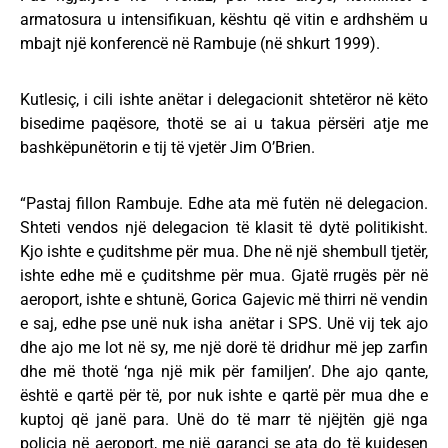
armatosura u intensifikuan, kështu që vitin e ardhshëm u
mbajt një konferencë në Rambuje (në shkurt 1999).
Kutlesiç, i cili ishte anëtar i delegacionit shtetëror në këto
bisedime paqësore, thotë se ai u takua përsëri atje me
bashkëpunëtorin e tij të vjetër Jim O’Brien.
“Pastaj fillon Rambuje. Edhe ata më futën në delegacion.
Shteti vendos një delegacion të klasit të dytë politikisht.
Kjo ishte e çuditshme për mua. Dhe në një shembull tjetër,
ishte edhe më e çuditshme për mua. Gjatë rrugës për në
aeroport, ishte e shtunë, Gorica Gajevic më thirri në vendin
e saj, edhe pse unë nuk isha anëtar i SPS. Unë vij tek ajo
dhe ajo me lot në sy, me një dorë të dridhur më jep zarfin
dhe më thotë ‘nga një mik për familjen’. Dhe ajo qante,
është e qartë për të, por nuk ishte e qartë për mua dhe e
kuptoj që janë para. Unë do të marr të njëjtën gjë nga
policia në aeroport, me një garanci se ata do të kujdesen