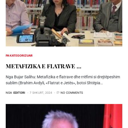
PA KATEGORIZUAR
METAFIZIKA E FLATRAVE …
Nga Bujar Salihu: Metafizika e flatrave dhe rrëfimi si drejtëpeshim
sublim (Brahim Avdyli, «Flatrat e Jetës», botoi Shtëpia…
NGA
EDITORI
7 SHKURT, 2024
NO COMMENTS