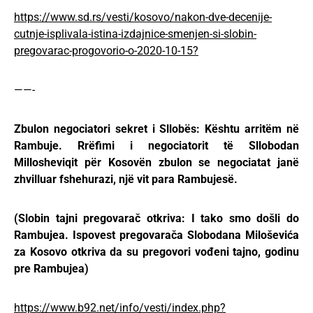
https://www.sd.rs/vesti/kosovo/nakon-dve-decenije-
cutnje-isplivala-istina-izdajnice-smenjen-si-slobin-
pregovarac-progovorio-o-2020-10-15?
——-
Zbulon negociatori sekret i Sllobës: Kështu arritëm në
Rambuje. Rrëfimi i negociatorit të Sllobodan
Millosheviqit për Kosovën zbulon se negociatat janë
zhvilluar fshehurazi, një vit para Rambujesë.
(Slobin tajni pregovarač otkriva: I tako smo došli do
Rambujea. Ispovest pregovarača Slobodana Miloševića
za Kosovo otkriva da su pregovori vođeni tajno, godinu
pre Rambujea)
https://www.b92.net/info/vesti/index.php?