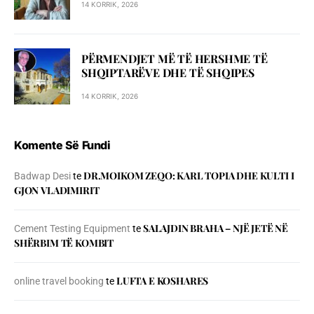
14 KORRIK, 2026
PËRMENDJET MË TË HERSHME TË
SHQIPTARËVE DHE TË SHQIPES
14 KORRIK, 2026
Komente Së Fundi
DR.MOIKOM ZEQO: KARL TOPIA DHE KULTI I
Badwap Desi
te
GJON VLADIMIRIT
SALAJDIN BRAHA – NJЁ JETЁ NЁ
Cement Testing Equipment
te
SHЁRBIM TЁ KOMBIT
LUFTA E KOSHARES
online travel booking
te