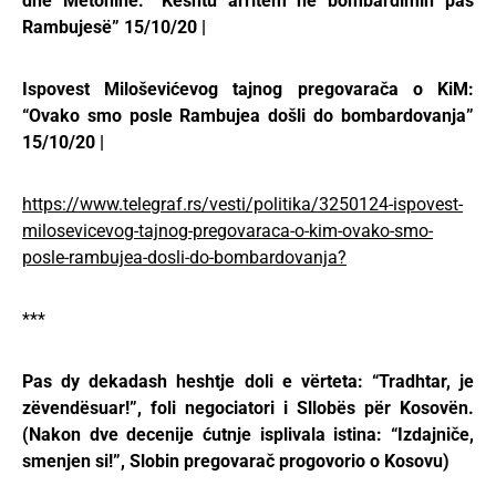
dhe Metohinë: “Kështu arritëm në bombardimin pas
Rambujesë” 15/10/20 |
Ispovest Miloševićevog tajnog pregovarača o KiM:
“Ovako smo posle Rambujea došli do bombardovanja”
15/10/20 |
https://www.telegraf.rs/vesti/politika/3250124-ispovest-
milosevicevog-tajnog-pregovaraca-o-kim-ovako-smo-
posle-rambujea-dosli-do-bombardovanja?
***
Pas dy dekadash heshtje doli e vërteta: “Tradhtar, je
zëvendësuar!”, foli negociatori i Sllobës për Kosovën.
(Nakon dve decenije ćutnje isplivala istina: “Izdajniče,
smenjen si!”, Slobin pregovarač progovorio o Kosovu)