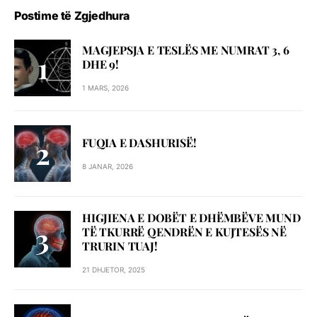
Postime të Zgjedhura
MAGJEPSJA E TESLËS ME NUMRAT 3, 6
DHE 9!
1 MARS, 2026
FUQIA E DASHURISË!
8 JANAR, 2026
HIGJIENA E DOBËT E DHËMBËVE MUND
TË TKURRË QENDRËN E KUJTESËS NË
TRURIN TUAJ!
21 DHJETOR, 2025