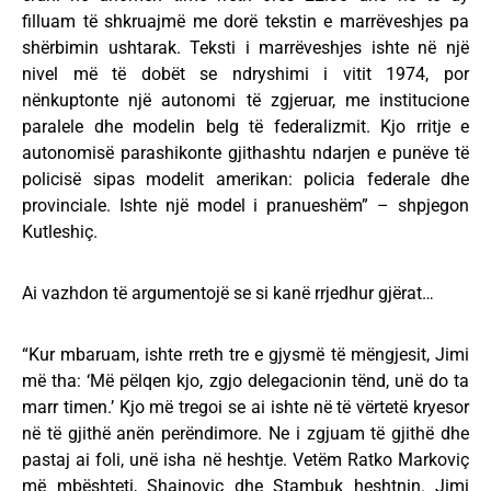
filluam të shkruajmë me dorë tekstin e marrëveshjes pa
shërbimin ushtarak. Teksti i marrëveshjes ishte në një
nivel më të dobët se ndryshimi i vitit 1974, por
nënkuptonte një autonomi të zgjeruar, me institucione
paralele dhe modelin belg të federalizmit. Kjo rritje e
autonomisë parashikonte gjithashtu ndarjen e punëve të
policisë sipas modelit amerikan: policia federale dhe
provinciale. Ishte një model i pranueshëm” – shpjegon
Kutleshiç.
Ai vazhdon të argumentojë se si kanë rrjedhur gjërat…
“Kur mbaruam, ishte rreth tre e gjysmë të mëngjesit, Jimi
më tha: ‘Më pëlqen kjo, zgjo delegacionin tënd, unë do ta
marr timen.’ Kjo më tregoi se ai ishte në të vërtetë kryesor
në të gjithë anën perëndimore. Ne i zgjuam të gjithë dhe
pastaj ai foli, unë isha në heshtje. Vetëm Ratko Markoviç
më mbështeti, Shainoviç dhe Stambuk heshtnin. Jimi