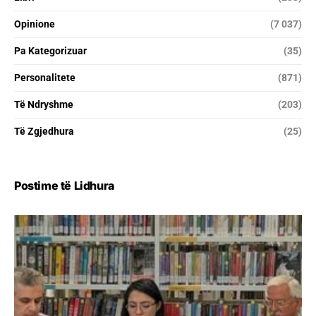
Opinione
(7 037)
Pa Kategorizuar
(35)
Personalitete
(871)
Të Ndryshme
(203)
Të Zgjedhura
(25)
Postime të Lidhura