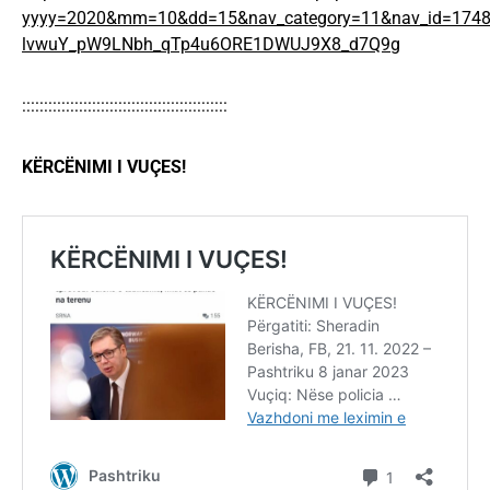
yyyy=2020&mm=10&dd=15&nav_category=11&nav_id=1748
lvwuY_pW9LNbh_qTp4u6ORE1DWUJ9X8_d7Q9g
:::::::::::::::::::::::::::::::::::::::::::::::
KËRCËNIMI I VUÇES!