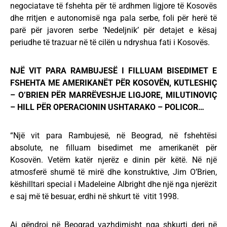
negociatave të fshehta për të ardhmen ligjore të Kosovës
dhe rritjen e autonomisë nga pala serbe, foli për herë të
parë për javoren serbe ‘Nedeljnik’ për detajet e kësaj
periudhe të trazuar në të cilën u ndryshua fati i Kosovës.
NJË VIT PARA RAMBUJESË I FILLUAM BISEDIMET E
FSHEHTA ME AMERIKANËT PËR KOSOVËN, KUTLESHIÇ
– O’BRIEN PËR MARRËVESHJE LIGJORE, MILUTINOVIÇ
– HILL PËR OPERACIONIN USHTARAKO – POLICOR…
“Një vit para Rambujesë, në Beograd, në fshehtësi
absolute, ne filluam bisedimet me amerikanët për
Kosovën. Vetëm katër njerëz e dinin për këtë. Në një
atmosferë shumë të mirë dhe konstruktive, Jim O’Brien,
këshilltari special i Madeleine Albright dhe një nga njerëzit
e saj më të besuar, erdhi në shkurt të vitit 1998.
Ai qëndroi në Beograd vazhdimisht nga shkurti deri në