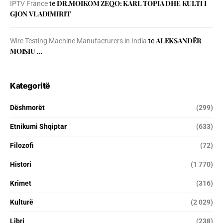
DR.MOIKOM ZEQO: KARL TOPIA DHE KULTI I
IPTV France
te
GJON VLADIMIRIT
ALEKSANDËR
Wire Testing Machine Manufacturers in India
te
MOISIU …
Kategoritë
Dëshmorët
(299)
Etnikumi Shqiptar
(633)
Filozofi
(72)
Histori
(1 770)
Krimet
(316)
Kulturë
(2 029)
Libri
(238)