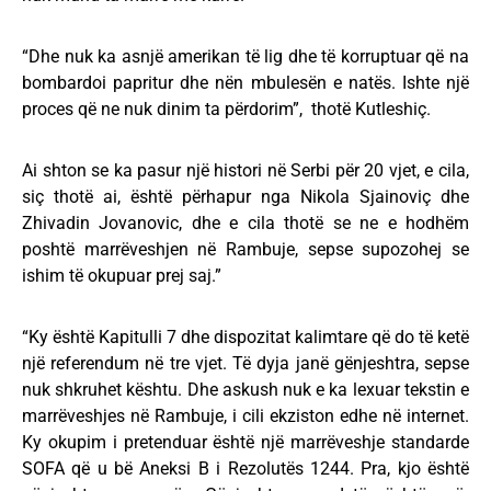
“Dhe nuk ka asnjë amerikan të lig dhe të korruptuar që na
bombardoi papritur dhe nën mbulesën e natës. Ishte një
proces që ne nuk dinim ta përdorim”, thotë Kutleshiç.
Ai shton se ka pasur një histori në Serbi për 20 vjet, e cila,
siç thotë ai, është përhapur nga Nikola Sjainoviç dhe
Zhivadin Jovanovic, dhe e cila thotë se ne e hodhëm
poshtë marrëveshjen në Rambuje, sepse supozohej se
ishim të okupuar prej saj.”
“Ky është Kapitulli 7 dhe dispozitat kalimtare që do të ketë
një referendum në tre vjet. Të dyja janë gënjeshtra, sepse
nuk shkruhet kështu. Dhe askush nuk e ka lexuar tekstin e
marrëveshjes në Rambuje, i cili ekziston edhe në internet.
Ky okupim i pretenduar është një marrëveshje standarde
SOFA që u bë Aneksi B i Rezolutës 1244. Pra, kjo është