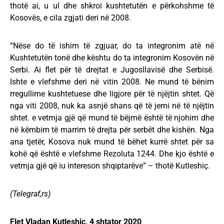
thotë ai, u ul dhe shkroi kushtetutën e përkohshme të
Kosovës, e cila zgjati deri në 2008.
“Nëse do të ishim të zgjuar, do ta integronim atë në
Kushtetutën tonë dhe kështu do ta integronim Kosovën në
Serbi. Ai flet për të drejtat e Jugosllavisë dhe Serbisë.
Ishte e vlefshme deri në vitin 2008. Ne mund të bënim
rregullime kushtetuese dhe ligjore për të njëjtin shtet. Që
nga viti 2008, nuk ka asnjë shans që të jemi në të njëjtin
shtet. e vetmja gjë që mund të bëjmë është të njohim dhe
në këmbim të marrim të drejta për serbët dhe kishën. Nga
ana tjetër, Kosova nuk mund të bëhet kurrë shtet për sa
kohë që është e vlefshme Rezoluta 1244. Dhe kjo është e
vetmja gjë që iu intereson shqiptarëve” – thotë Kutleshiç.
(Telegraf,rs)
Flet Vladan Kutleshiç, 4 shtator 2020