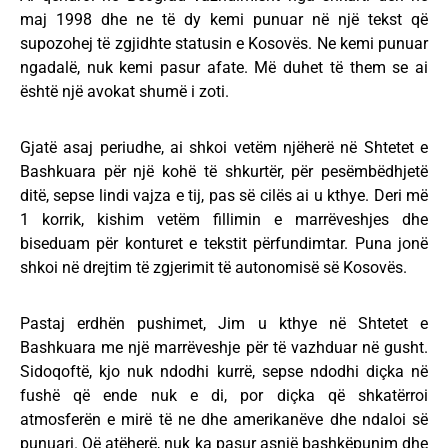
maj 1998 dhe ne të dy kemi punuar në një tekst që
supozohej të zgjidhte statusin e Kosovës. Ne kemi punuar
ngadalë, nuk kemi pasur afate. Më duhet të them se ai
është një avokat shumë i zoti.
Gjatë asaj periudhe, ai shkoi vetëm njëherë në Shtetet e
Bashkuara për një kohë të shkurtër, për pesëmbëdhjetë
ditë, sepse lindi vajza e tij, pas së cilës ai u kthye. Deri më
1 korrik, kishim vetëm fillimin e marrëveshjes dhe
biseduam për konturet e tekstit përfundimtar. Puna jonë
shkoi në drejtim të zgjerimit të autonomisë së Kosovës.
Pastaj erdhën pushimet, Jim u kthye në Shtetet e
Bashkuara me një marrëveshje për të vazhduar në gusht.
Sidoqoftë, kjo nuk ndodhi kurrë, sepse ndodhi diçka në
fushë që ende nuk e di, por diçka që shkatërroi
atmosferën e mirë të ne dhe amerikanëve dhe ndaloi së
punuari. Që atëherë, nuk ka pasur asnjë bashkëpunim dhe