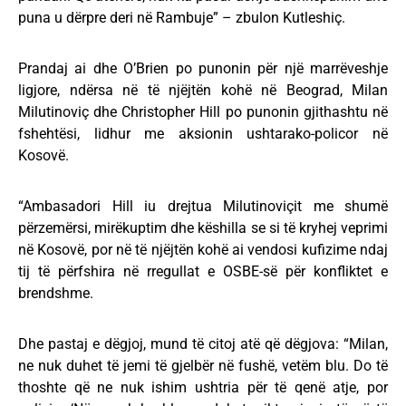
puna u dërpre deri në Rambuje” – zbulon Kutleshiç.
Prandaj ai dhe O’Brien po punonin për një marrëveshje
ligjore, ndërsa në të njëjtën kohë në Beograd, Milan
Milutinoviç dhe Christopher Hill po punonin gjithashtu në
fshehtësi, lidhur me aksionin ushtarako-policor në
Kosovë.
“Ambasadori Hill iu drejtua Milutinoviçit me shumë
përzemërsi, mirëkuptim dhe këshilla se si të kryhej veprimi
në Kosovë, por në të njëjtën kohë ai vendosi kufizime ndaj
tij të përfshira në rregullat e OSBE-së për konfliktet e
brendshme.
Dhe pastaj e dëgjoj, mund të citoj atë që dëgjova: “Milan,
ne nuk duhet të jemi të gjelbër në fushë, vetëm blu. Do të
thoshte që ne nuk ishim ushtria për të qenë atje, por