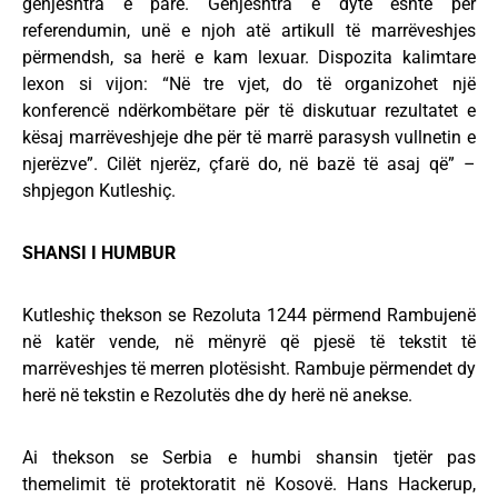
gënjeshtra e parë. Gënjeshtra e dytë është për
referendumin, unë e njoh atë artikull të marrëveshjes
përmendsh, sa herë e kam lexuar. Dispozita kalimtare
lexon si vijon: “Në tre vjet, do të organizohet një
konferencë ndërkombëtare për të diskutuar rezultatet e
kësaj marrëveshjeje dhe për të marrë parasysh vullnetin e
njerëzve”. Cilët njerëz, çfarë do, në bazë të asaj që” –
shpjegon Kutleshiç.
SHANSI I HUMBUR
Kutleshiç thekson se Rezoluta 1244 përmend Rambujenë
në katër vende, në mënyrë që pjesë të tekstit të
marrëveshjes të merren plotësisht. Rambuje përmendet dy
herë në tekstin e Rezolutës dhe dy herë në anekse.
Ai thekson se Serbia e humbi shansin tjetër pas
themelimit të protektoratit në Kosovë. Hans Hackerup,