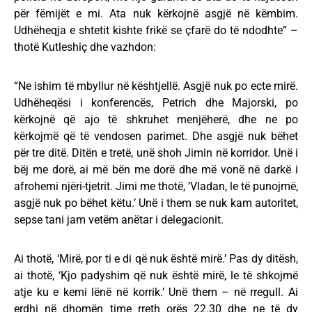
për fëmijët e mi. Ata nuk kërkojnë asgjë në këmbim.
Udhëheqja e shtetit kishte frikë se çfarë do të ndodhte” –
thotë Kutleshiç dhe vazhdon:
“Ne ishim të mbyllur në kështjellë. Asgjë nuk po ecte mirë.
Udhëheqësi i konferencës, Petrich dhe Majorski, po
kërkojnë që ajo të shkruhet menjëherë, dhe ne po
kërkojmë që të vendosen parimet. Dhe asgjë nuk bëhet
për tre ditë. Ditën e tretë, unë shoh Jimin në korridor. Unë i
bëj me dorë, ai më bën me dorë dhe më vonë në darkë i
afrohemi njëri-tjetrit. Jimi me thotë, ‘Vladan, le të punojmë,
asgjë nuk po bëhet këtu.’ Unë i them se nuk kam autoritet,
sepse tani jam vetëm anëtar i delegacionit.
Ai thotë, ‘Mirë, por ti e di që nuk është mirë.’ Pas dy ditësh,
ai thotë, ‘Kjo padyshim që nuk është mirë, le të shkojmë
atje ku e kemi lënë në korrik.’ Unë them – në rregull. Ai
erdhi në dhomën time rreth orës 22.30 dhe ne të dy