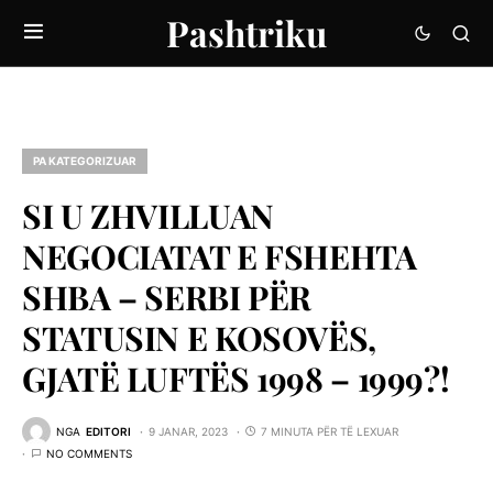
Pashtriku
PA KATEGORIZUAR
SI U ZHVILLUAN
NEGOCIATAT E FSHEHTA
SHBA – SERBI PËR
STATUSIN E KOSOVËS,
GJATË LUFTËS 1998 – 1999?!
NGA
EDITORI
9 JANAR, 2023
7 MINUTA PËR TË LEXUAR
NO COMMENTS