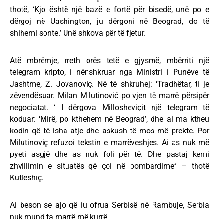
thotë, ‘Kjo është një bazë e fortë për bisedë, unë po e
dërgoj në Uashington, ju dërgoni në Beograd, do të
shihemi sonte.’ Unë shkova për të fjetur.
Atë mbrëmje, rreth orës tetë e gjysmë, mbërriti një
telegram kripto, i nënshkruar nga Ministri i Punëve të
Jashtme, Z. Jovanoviç. Në të shkruhej: ‘Tradhëtar, ti je
zëvendësuar. Milan Milutinović po vjen të marrë përsipër
negociatat. ‘ I dërgova Millosheviçit një telegram të
koduar: ‘Mirë, po kthehem në Beograd’, dhe ai ma ktheu
kodin që të isha atje dhe askush të mos më prekte. Por
Milutinoviç refuzoi tekstin e marrëveshjes. Ai as nuk më
pyeti asgjë dhe as nuk foli për të. Dhe pastaj kemi
zhvillimin e situatës që çoi në bombardime” – thotë
Kutleshiç.
Ai beson se ajo që iu ofrua Serbisë në Rambuje, Serbia
nuk mund ta marrë më kurrë.