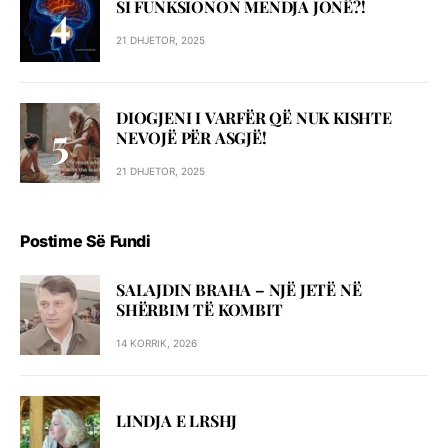
SI FUNKSIONON MENDJA JONË?!
21 DHJETOR, 2025
DIOGJENI I VARFËR QË NUK KISHTE
NEVOJË PËR ASGJË!
21 DHJETOR, 2025
Postime Së Fundi
SALAJDIN BRAHA – NJЁ JETЁ NЁ
SHЁRBIM TЁ KOMBIT
14 KORRIK, 2026
LINDJA E LRSHJ