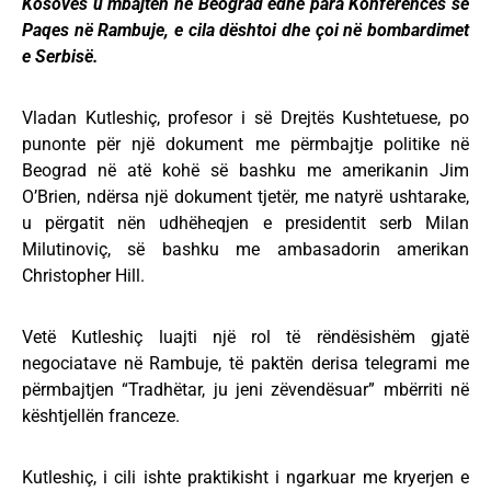
Kosovës u mbajtën në Beograd edhe para Konferencës së
Paqes në Rambuje, e cila dështoi dhe çoi në bombardimet
e Serbisë.
Vladan Kutleshiç, profesor i së Drejtës Kushtetuese, po
punonte për një dokument me përmbajtje politike në
Beograd në atë kohë së bashku me amerikanin Jim
O’Brien, ndërsa një dokument tjetër, me natyrë ushtarake,
u përgatit nën udhëheqjen e presidentit serb Milan
Milutinoviç, së bashku me ambasadorin amerikan
Christopher Hill.
Vetë Kutleshiç luajti një rol të rëndësishëm gjatë
negociatave në Rambuje, të paktën derisa telegrami me
përmbajtjen “Tradhëtar, ju jeni zëvendësuar” mbërriti në
kështjellën franceze.
Kutleshiç, i cili ishte praktikisht i ngarkuar me kryerjen e