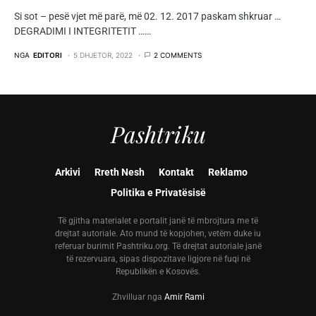
Si sot – pesë vjet më parë, më 02. 12. 2017 paskam shkruar …
DEGRADIMI I INTEGRITETIT ……
NGA
EDITORI
5 DHJETOR, 2022
2 COMMENTS
Pashtriku
Arkivi
Rreth Nesh
Kontakt
Reklamo
Politika e Privatësisë
Të gjitha materialet e portalit janë të mbrojtura me të
drejtat autoriale. Ato mund të kopjohen, vetëm duke iu
referuar burimit Pashtriku.org. Të drejtat autoriale janë
të rezervuara, sipas dispozitave ligjore në fuqi në
Republikën e Kosovës.
Zhvilluar nga
Amir Rami