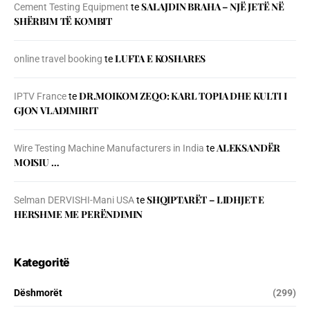
SALAJDIN BRAHA – NJЁ JETЁ NЁ
Cement Testing Equipment
te
SHЁRBIM TЁ KOMBIT
LUFTA E KOSHARES
online travel booking
te
DR.MOIKOM ZEQO: KARL TOPIA DHE KULTI I
IPTV France
te
GJON VLADIMIRIT
ALEKSANDËR
Wire Testing Machine Manufacturers in India
te
MOISIU …
SHQIPTARËT – LIDHJET E
Selman DERVISHI-Mani USA
te
HERSHME ME PERËNDIMIN
Kategoritë
Dëshmorët
(299)