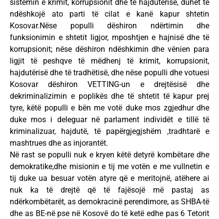
sistemin e krimit, korrupsionit dhe të hajdutërisë, duhet të
ndëshkojë ato parti të cilat e kanë kapur shtetin
Kosovar.Nëse populli dëshiron ndërtimin dhe
funksionimin e shtetit ligjor, mposhtjen e hajnisë dhe të
korrupsionit; nëse dëshiron ndëshkimin dhe vënien para
ligjit të peshqve të mëdhenj të krimit, korrupsionit,
hajdutërisë dhe të tradhëtisë, dhe nëse populli dhe votuesi
Kosovar dëshiron VETTING-un e drejtësisë dhe
dekriminalizimin e poplikës dhe të shtetit të kapur prej
tyre, këtë populli e bën me votë duke mos zgjedhur dhe
duke mos i deleguar në parlament individët e tillë të
kriminalizuar, hajdutë, të papërgjegjshëm ,tradhtarë e
mashtrues dhe as injorantët.
Në rast se populli nuk e kryen këtë detyrë kombëtare dhe
demokratike,dhe misionin e tij me votën e me vullnetin e
tij duke ua besuar votën atyre që e meritojnë, atëhere ai
nuk ka të drejtë që të fajësojë më pastaj as
ndërkombëtarët, as demokracinë perendimore, as SHBA-të
dhe as BE-në pse në Kosovë do të ketë edhe pas 6 Tetorit