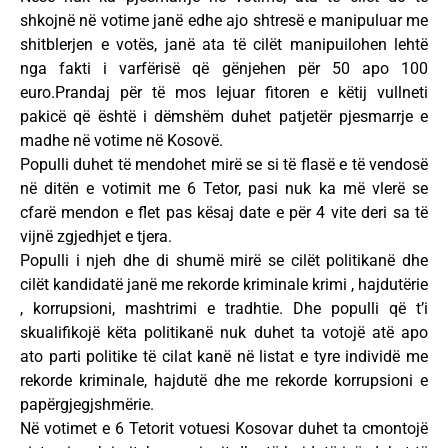
shkojnë në votime janë edhe ajo shtresë e manipuluar me
shitblerjen e votës, janë ata të cilët manipuilohen lehtë
nga fakti i varfërisë që gënjehen për 50 apo 100
euro.Prandaj për të mos lejuar fitoren e këtij vullneti
pakicë që është i dëmshëm duhet patjetër pjesmarrje e
madhe në votime në Kosovë.
Populli duhet të mendohet mirë se si të flasë e të vendosë
në ditën e votimit me 6 Tetor, pasi nuk ka më vlerë se
cfarë mendon e flet pas kësaj date e për 4 vite deri sa të
vijnë zgjedhjet e tjera.
Populli i njeh dhe di shumë mirë se cilët politikanë dhe
cilët kandidatë janë me rekorde kriminale krimi , hajdutërie
, korrupsioni, mashtrimi e tradhtie. Dhe populli që t’i
skualifikojë këta politikanë nuk duhet ta votojë atë apo
ato parti politike të cilat kanë në listat e tyre individë me
rekorde kriminale, hajdutë dhe me rekorde korrupsioni e
papërgjegjshmërie.
Në votimet e 6 Tetorit votuesi Kosovar duhet ta cmontojë