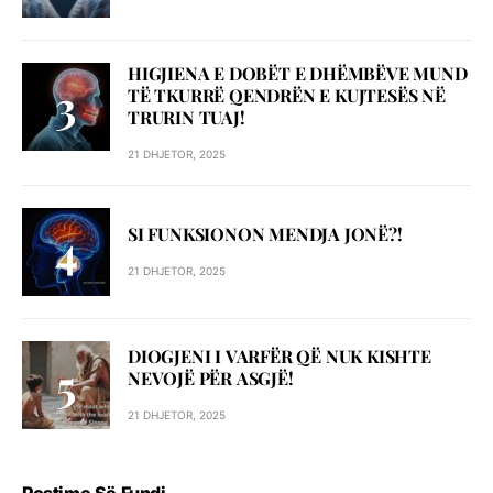
HIGJIENA E DOBËT E DHËMBËVE MUND
TË TKURRË QENDRËN E KUJTESËS NË
TRURIN TUAJ!
21 DHJETOR, 2025
SI FUNKSIONON MENDJA JONË?!
21 DHJETOR, 2025
DIOGJENI I VARFËR QË NUK KISHTE
NEVOJË PËR ASGJË!
21 DHJETOR, 2025
Postime Së Fundi