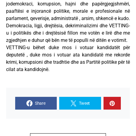
jodemokraci, korrupsion, hajni dhe papërgjegjshmëri,
paaftësi e injorancë politike, morale e profesionale në
parlament, qeverisje, administratë , arsim, shkencë e kudo.
Demokracia, ligji, drejtësia, dekriminalizimi dhe VETTING-
u i politikës dhe i drejtësisë fillon me votën e lirë dhe me
zgjedhjen e duhur që bën me të populli në ditën e votimit.
VETTING-u bëhet duke mos i votuar kandidatët për
deputetë , duke mos i votuar ata kandidatë me rekorde
krimi, korrupsioni dhe tradhtie dhe as Partitë politike për të
cilat ata kandidojnë.
Share
Tweet