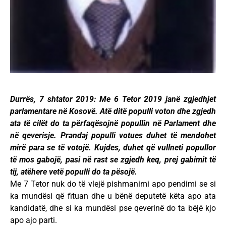
Durrës, 7 shtator 2019: Me 6 Tetor 2019 janë zgjedhjet
parlamentare në Kosovë. Atë ditë populli voton dhe zgjedh
ata të cilët do ta përfaqësojnë popullin në Parlament dhe
në qeverisje. Prandaj populli votues duhet të mendohet
mirë para se të votojë. Kujdes, duhet që vullneti popullor
të mos gabojë, pasi në rast se zgjedh keq, prej gabimit të
tij, atëhere vetë populli do ta pësojë.
Me 7 Tetor nuk do të vlejë pishmanimi apo pendimi se si
ka mundësi që fituan dhe u bënë deputetë këta apo ata
kandidatë, dhe si ka mundësi pse qeverinë do ta bëjë kjo
apo ajo parti.