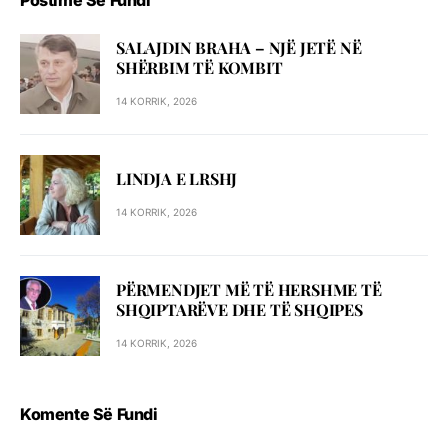
SALAJDIN BRAHA – NJЁ JETЁ NЁ
SHЁRBIM TЁ KOMBIT
14 KORRIK, 2026
LINDJA E LRSHJ
14 KORRIK, 2026
PËRMENDJET MË TË HERSHME TË
SHQIPTARËVE DHE TË SHQIPES
14 KORRIK, 2026
Komente Së Fundi