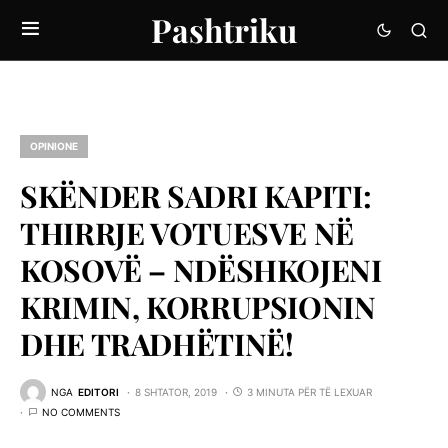
Pashtriku
OPINIONE
SKËNDER SADRI KAPITI:
THIRRJE VOTUESVE NË
KOSOVË – NDËSHKOJENI
KRIMIN, KORRUPSIONIN
DHE TRADHËTINË!
NGA
EDITORI
8 SHTATOR, 2019
3 MINUTA PËR TË LEXUAR
NO COMMENTS