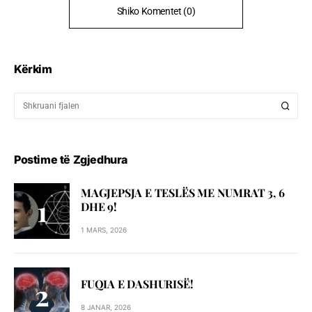
Shiko Komentet (0)
Kërkim
Postime të Zgjedhura
MAGJEPSJA E TESLËS ME NUMRAT 3, 6
DHE 9!
1 MARS, 2026
FUQIA E DASHURISË!
8 JANAR, 2026