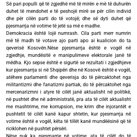
Së pari populli që të zgjedhë më të mirën e më të duhurën
duhet të mendohet e të peshojë mirë se për cilin individ
dhe për cilën parti do të votojë; dhe së dyti duhet që
pjesmarrja në votime të jetë sa më e madhe.
Demokracia është lojë numrash. Cila parti merr numrin
më të madh të votave ajo parti apo ai kualicion do ta
qeverisë Kosovën.Nëse pjesmarrja është e vogël në
zgjedhje, mundësitë e manipulimeve elektorale janë të
mëdha. Kjo sepse është e sigurtë se rezultati i zgjedhjeve
kur pjesmarrja si në Shqipëri dhe në Kosovë është e vogël,
atëhere parlamenti dhe qeverisja do të përcaktohet nga
militantizmi dhe fanatizmi partiak, do të përcaktohet nga
mercenarizmni i atyre të cilët janë aktualisht në politikë,
në pushtet dhe në administratë, pra ata të cilët aktualisht
me mashtrime, me korrupsion, me krim dhe injorantët e
pushtetit të cilët kanë kapur shtetin, kur pjesmarrja në
votime është e vogël, këta të tillët kanë mundëësinë që të
riciklohen në pushtet përsëri.
Nëse nuk ka pjesmarrje në votime, ata të cilët do të