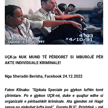
UÇK-ja NUK MUND TË PËRDORET SI MBUROJË PËR
AKTE INDIVIDUALE KRIMINALE!
Nga Sheradin Berisha, Facebook 24.12.2022
Faton Klinaku: “Gjykata Speciale po gjykon luftën tonë
çlirimtare. Po e gjykon UÇK-në, duke e quajtur edhe si
organizatë e përbashkët kriminale. Ata gjenden në Hagë
sepse po gjykohet lufta jonë”. Gazeta BLIC, Prishtinë – më