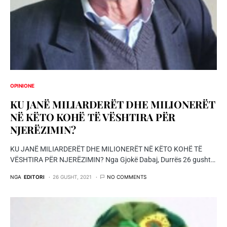
OPINIONE
KU JANË MILIARDERËT DHE MILIONERËT
NË KËTO KOHË TË VËSHTIRA PËR
NJERËZIMIN?
KU JANË MILIARDERËT DHE MILIONERËT NË KËTO KOHË TË
VËSHTIRA PËR NJERËZIMIN? Nga Gjokë Dabaj, Durrës 26 gusht…
NGA
EDITORI
26 GUSHT, 2021
NO COMMENTS