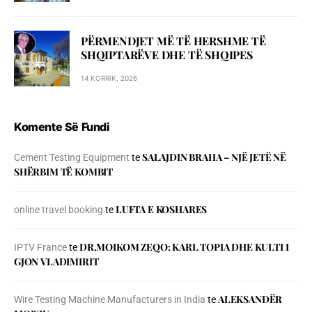
PËRMENDJET MË TË HERSHME TË
SHQIPTARËVE DHE TË SHQIPES
14 KORRIK, 2026
Komente Së Fundi
SALAJDIN BRAHA – NJЁ JETЁ NЁ
Cement Testing Equipment
te
SHЁRBIM TЁ KOMBIT
LUFTA E KOSHARES
online travel booking
te
DR.MOIKOM ZEQO: KARL TOPIA DHE KULTI I
IPTV France
te
GJON VLADIMIRIT
ALEKSANDËR
Wire Testing Machine Manufacturers in India
te