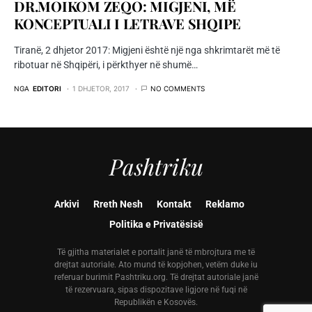
DR.MOIKOM ZEQO: MIGJENI, MË
KONCEPTUALI I LETRAVE SHQIPE
Tiranë, 2 dhjetor 2017: Migjeni është një nga shkrimtarët më të
ribotuar në Shqipëri, i përkthyer në shumë…
NGA
EDITORI
1 DHJETOR, 2017
NO COMMENTS
Pashtriku
Arkivi
Rreth Nesh
Kontakt
Reklamo
Politika e Privatësisë
Të gjitha materialet e portalit janë të mbrojtura me të
drejtat autoriale. Ato mund të kopjohen, vetëm duke iu
referuar burimit Pashtriku.org. Të drejtat autoriale janë
të rezervuara, sipas dispozitave ligjore në fuqi në
Republikën e Kosovës.