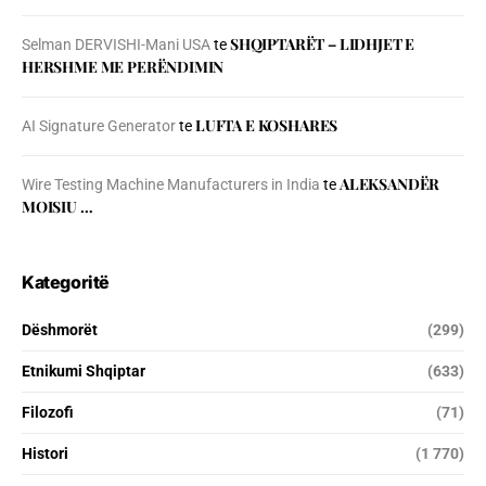
SHQIPTARËT – LIDHJET E
Selman DERVISHI-Mani USA
te
HERSHME ME PERËNDIMIN
LUFTA E KOSHARES
AI Signature Generator
te
ALEKSANDËR
Wire Testing Machine Manufacturers in India
te
MOISIU …
Kategoritë
Dëshmorët
(299)
Etnikumi Shqiptar
(633)
Filozofi
(71)
Histori
(1 770)