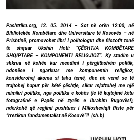
Pashtriku.org, 12. 05. 2014 – Sot në orën 12:00, në
Bibliotekën Kombëtare dhe Universitare të Kosovës – në
Prishtinë, promovohet libri i politologut dhe filozofit tonë
të shquar Ukshin Hoti: “ÇËSHTJA KOMBËTARE
SHQIPTARE – KOMPONENTI RELIGJIOZ”. Ky studim u
shkrua në kohën kur mendimi i përgjithshëm politik,
ndonëse i ngarkuar me komponentin religjioz,
konsiderohej akoma si tabu temë, dhe në vend se të
trajtohej hapur për këtë çështje, sikur mjaftohej me një
mimikri politike, nga politika e kohës (le të kujtojmë këtu
fotografinë e Papës në zyrën e Ibrahim Rugovës!),
ndërkohë që regjimi pushtues i Millosheviqit fliste për
“rrezikun fundamentalist në Kosovë”!! (sh.b)