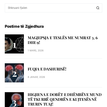
Postime të Zgjedhura
MAGJEPSJA E TESLËS ME NUMRAT 3, 6
DHE 9!
1 MARS, 2026
FUQIA E DASHURISË!
8 JANAR, 2026
HIGJIENA E DOBËT E DHËMBËVE MUND
TË TKURRË QENDRËN E KUJTESËS NË
TRURIN TUAJ!