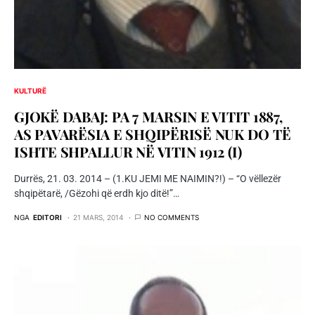
KULTURË
GJOKË DABAJ: PA 7 MARSIN E VITIT 1887,
AS PAVARËSIA E SHQIPËRISË NUK DO TË
ISHTE SHPALLUR NË VITIN 1912 (I)
Durrës, 21. 03. 2014 – (1.KU JEMI ME NAIMIN?!) – “O vëllezër
shqipëtarë, /Gëzohi që erdh kjo ditë!”…
NGA
EDITORI
21 MARS, 2014
NO COMMENTS