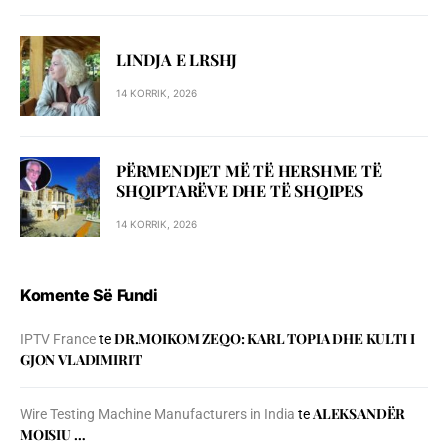
LINDJA E LRSHJ
14 KORRIK, 2026
PËRMENDJET MË TË HERSHME TË
SHQIPTARËVE DHE TË SHQIPES
14 KORRIK, 2026
Komente Së Fundi
DR.MOIKOM ZEQO: KARL TOPIA DHE KULTI I
IPTV France
te
GJON VLADIMIRIT
ALEKSANDËR
Wire Testing Machine Manufacturers in India
te
MOISIU …