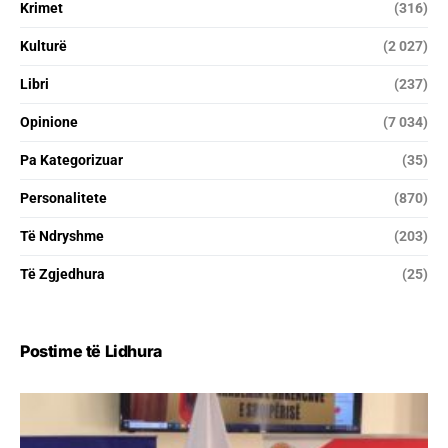
Krimet
(316)
Kulturë
(2 027)
Libri
(237)
Opinione
(7 034)
Pa Kategorizuar
(35)
Personalitete
(870)
Të Ndryshme
(203)
Të Zgjedhura
(25)
Postime të Lidhura