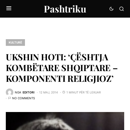
Pashtriku
KULTURË
UKSHIN HOTI: ‘ÇËSHTJA
KOMBËTARE SHQIPTARE –
KOMPONENTI RELIGJIOZ’
NGA
EDITORI
12 MAJ, 2014
1 MINUT PËR TË LEXUAR
NO COMMENTS