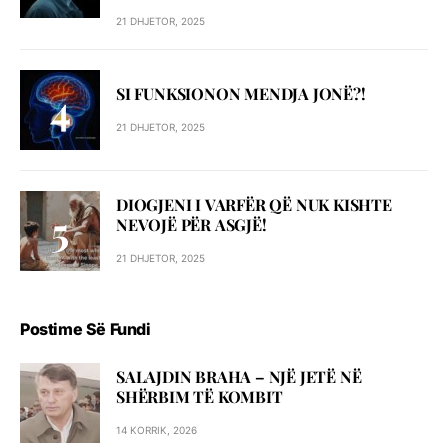
21 DHJETOR, 2025
SI FUNKSIONON MENDJA JONË?!
21 DHJETOR, 2025
DIOGJENI I VARFËR QË NUK KISHTE
NEVOJË PËR ASGJË!
21 DHJETOR, 2025
Postime Së Fundi
SALAJDIN BRAHA – NJЁ JETЁ NЁ
SHЁRBIM TЁ KOMBIT
14 KORRIK, 2026