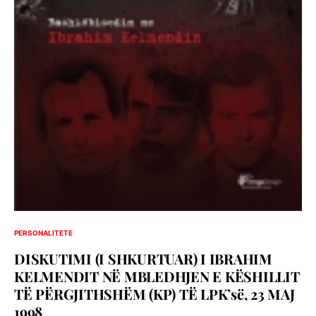
PERSONALITETE
DISKUTIMI (I SHKURTUAR) I IBRAHIM
KELMENDIT NË MBLEDHJEN E KËSHILLIT
TË PËRGJITHSHËM (KP) TË LPK’së, 23 MAJ
1998