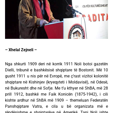
– Xhelal Zejneli –
Nga shkurti 1909 deri në korrik 1911 Noli botoi gazetën
Dielli, tribunë e bashkësisë shqiptare të Bostonit. Më 10
gusht 1911 u nis për në Evropë, me ç’rast vizitoi kolonitë
shqiptare në Kishinjev (kryeqyteti i Moldavisë), në Odesë,
në Bukuresht dhe në Sofje. Me t’u kthyer në ShBA, më 28
prill 1912, bashkë me Faik Konicën (1875-1942), i cili
kishte ardhur në ShBA më 1909 – themeluan Federatën
Panshqiptare Vatra, e cila u bë organizata më e
rëndësishme e shqiptarëve në Amerikë. Tani Noli ishte