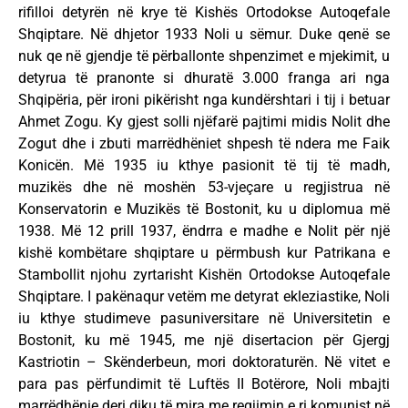
rifilloi detyrën në krye të Kishës Ortodokse Autoqefale
Shqiptare. Në dhjetor 1933 Noli u sëmur. Duke qenë se
nuk qe në gjendje të përballonte shpenzimet e mjekimit, u
detyrua të pranonte si dhuratë 3.000 franga ari nga
Shqipëria, për ironi pikërisht nga kundërshtari i tij i betuar
Ahmet Zogu. Ky gjest solli njëfarë pajtimi midis Nolit dhe
Zogut dhe i zbuti marrëdhëniet shpesh të ndera me Faik
Konicën. Më 1935 iu kthye pasionit të tij të madh,
muzikës dhe në moshën 53-vjeçare u regjistrua në
Konservatorin e Muzikës të Bostonit, ku u diplomua më
1938. Më 12 prill 1937, ëndrra e madhe e Nolit për një
kishë kombëtare shqiptare u përmbush kur Patrikana e
Stambollit njohu zyrtarisht Kishën Ortodokse Autoqefale
Shqiptare. I pakënaqur vetëm me detyrat ekleziastike, Noli
iu kthye studimeve pasuniversitare në Universitetin e
Bostonit, ku më 1945, me një disertacion për Gjergj
Kastriotin – Skënderbeun, mori doktoraturën. Në vitet e
para pas përfundimit të Luftës II Botërore, Noli mbajti
marrëdhënie deri diku të mira me regjimin e ri komunist në