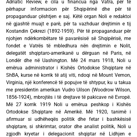
Adriatic Review, e cila u financua nga Vatra, për të
përhapur informacion për Shqipërinë dhe për të
propaganduar çështjen e saj. Këtë organ Noli e redaktoi
në gjashtë muajt e parë, për ta vazhduar drejtimin e tij
Kostandin Çekrezi (1892-1959). Për të propaganduar për
njohjen ndërkombëtare të pavarësisë së Shqipërisë, me
fondet e Vatrës të mbledhura nën drejtimin e Nolit,
delegatët shqiptaro-amerikanë u dërguan në Paris, në
Londër dhe në Uashington. Më 24 mars 1918, Noli u
emërua administrator i Kishës Ortodokse Shqiptare në
ShBA, kurse në korrik të atij viti, ndoqi në Mount Vernon,
Virginia, një konferencë të popujve të shtypur, ku u takua
me presidentin amerikan Vudro Uilson (Woodrow Wilson,
1856-1924), mbrojtës i të drejtave të pakicave në Evropë.
Më 27 korrik 1919 Noli u emërua peshkop i Kishës
Ortodokse Shqiptare në Amerikë. Më 1920, tanimë i
afirmuar si udhëheqës politik dhe fetar i bashkësisë
shqiptare, si shkrimtar, orator dhe analist politik, Noli u
zgjodh kryetar i delegacionit shqiptar në Lidhjen e