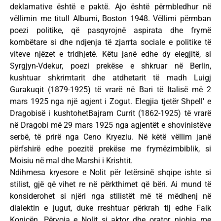
deklamative është e paktë. Ajo është përmbledhur në
vëllimin me titull Albumi, Boston 1948. Vëllimi përmban
poezi politike, që pasqyrojnë aspirata dhe frymë
kombëtare si dhe ndjenja të zjarrta sociale e politike të
viteve njëzet e tridhjetë. Këtu janë edhe dy elegjitë, si
Syrgjyn-Vdekur, poezi prekëse e shkruar në Berlin,
kushtuar shkrimtarit dhe atdhetarit të madh Luigj
Gurakuqit (1879-1925) të vrarë në Bari të Italisë më 2
mars 1925 nga një agjent i Zogut. Elegjia tjetër Shpell’ e
Dragobisë i kushtohetBajram Currit (1862-1925) të vrarë
në Dragobi më 29 mars 1925 nga agjentët e shovinistëve
serbë, të prirë nga Ceno Kryeziu. Në këtë vëllim janë
përfshirë edhe poezitë prekëse me frymëzimbiblik, si
Moisiu në mal dhe Marshi i Krishtit.
Ndihmesa kryesore e Nolit për letërsinë shqipe ishte si
stilist, gjë që vihet re në përkthimet që bëri. Ai mund të
konsiderohet si njëri nga stilistët më të mëdhenj në
dialektin e jugut, duke rreshtuar përkrah tij edhe Faik
Konicën. Përvoja e Nolit si aktor dhe orator, njohja me