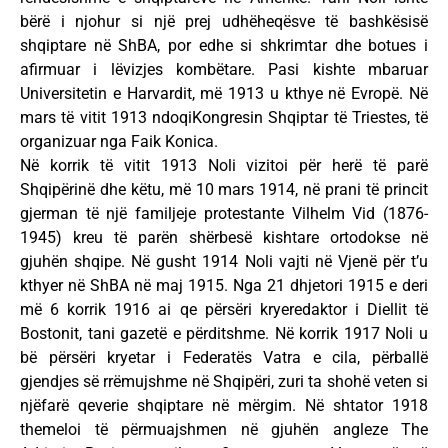
bërë i njohur si një prej udhëheqësve të bashkësisë
shqiptare në ShBA, por edhe si shkrimtar dhe botues i
afirmuar i lëvizjes kombëtare. Pasi kishte mbaruar
Universitetin e Harvardit, më 1913 u kthye në Evropë. Në
mars të vitit 1913 ndoqiKongresin Shqiptar të Triestes, të
organizuar nga Faik Konica.
Në korrik të vitit 1913 Noli vizitoi për herë të parë
Shqipërinë dhe këtu, më 10 mars 1914, në prani të princit
gjerman të një familjeje protestante Vilhelm Vid (1876-
1945) kreu të parën shërbesë kishtare ortodokse në
gjuhën shqipe. Në gusht 1914 Noli vajti në Vjenë për t’u
kthyer në ShBA në maj 1915. Nga 21 dhjetori 1915 e deri
më 6 korrik 1916 ai qe përsëri kryeredaktor i Diellit të
Bostonit, tani gazetë e përditshme. Në korrik 1917 Noli u
bë përsëri kryetar i Federatës Vatra e cila, përballë
gjendjes së rrëmujshme në Shqipëri, zuri ta shohë veten si
njëfarë qeverie shqiptare në mërgim. Në shtator 1918
themeloi të përmuajshmen në gjuhën angleze The