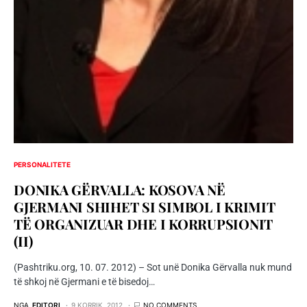
PERSONALITETE
DONIKA GËRVALLA: KOSOVA NË
GJERMANI SHIHET SI SIMBOL I KRIMIT
TË ORGANIZUAR DHE I KORRUPSIONIT
(II)
(Pashtriku.org, 10. 07. 2012) – Sot unë Donika Gërvalla nuk mund
të shkoj në Gjermani e të bisedoj…
NGA
EDITORI
9 KORRIK, 2012
NO COMMENTS