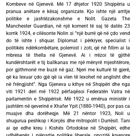
Kombeve në Gjenevë. Më 17 dhjetor 1920 Shqipëria u
pranua anëtare e kësaj organizate. Kjo ishte një arritje
politike e jashtëzakonshme e Nolit. Gazeta The
Manchester Guardian, në një koment të saj të datës 23
korrik 1924, e cilësonte Nolin si “një burrë që në çdo vend
do të ishte i shquar. Diplomat i përkryer, specialist i
politikës ndërkombëtare, polemist i zoti, që në fillim ai la
mbresa të thella në Gjenevë. Ai i rrëzoi të gjithë
kundërshtarët e tij ballkanas me një mënyrë mjeshtërore,
por gjithmonë me buzë në gaz. Njeri me kulturë të gjerë,
që ka lexuar çdo gjë që ia vlen të lexohet në anglisht dhe
në frëngjisht”. Nga Gjeneva u kthye në Shqipëri dhe nga
viti 1921 deri më 1922 përfaqësoi Federatën Vatra në
parlamentin e Shqipërisë. Më 1922 u emërua ministër i
jashtëm në qeverinë e Xhafer Ypit (1880-1940), por pas ca
muajve dha dorëheqje. Më 21 nëntor 1923, Noli u
shugurua peshkop i Korçës dhe mitropolit i Durrësit. Tani
ai qe edhe kreu i Kishës Ortodokse në Shqipëri, edhe
udhëheqës i njëpartie politike liberale, opozitë kryesore