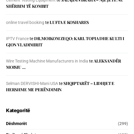
SHЁRBIM TЁ KOMBIT
LUFTA E KOSHARES
online travel booking
te
DR.MOIKOM ZEQO: KARL TOPIA DHE KULTI I
IPTV France
te
GJON VLADIMIRIT
ALEKSANDËR
Wire Testing Machine Manufacturers in India
te
MOISIU …
SHQIPTARËT – LIDHJET E
Selman DERVISHI-Mani USA
te
HERSHME ME PERËNDIMIN
Kategoritë
Dëshmorët
(299)