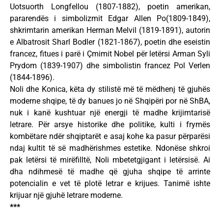
Uotsuorth Longfellou (1807-1882), poetin amerikan,
pararendës i simbolizmit Edgar Allen Po(1809-1849),
shkrimtarin amerikan Herman Melvil (1819-1891), autorin
e Albatrosit Sharl Bodler (1821-1867), poetin dhe eseistin
francez, fitues i parë i Çmimit Nobel për letërsi Arman Syli
Prydom (1839-1907) dhe simbolistin francez Pol Verlen
(1844-1896).
Noli dhe Konica, këta dy stilistë më të mëdhenj të gjuhës
moderne shqipe, të dy banues jo në Shqipëri por në ShBA,
nuk i kanë kushtuar një energji të madhe krijimtarisë
letrare. Për arsye historike dhe politike, kulti i frymës
kombëtare ndër shqiptarët e asaj kohe ka pasur përparësi
ndaj kultit të së madhërishmes estetike. Ndonëse shkroi
pak letërsi të mirëfilltë, Noli mbetetgjigant i letërsisë. Ai
dha ndihmesë të madhe që gjuha shqipe të arrinte
potencialin e vet të plotë letrar e krijues. Tanimë ishte
krijuar një gjuhë letrare moderne.
***