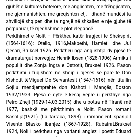
gjuhët e kulturës botërore, me anglishten, me frëngjishten,
me gjermanishten, me greqishten etj. i dhanë mundësi ta
zhvillojë shqipen dhe ta ngrejë në shkallën e një gjuhe të
përpunuar, të rrjedhshme e plot elegancë.
Përkthimet e Nolit – Përktheu katër tragjedi të Shekspirit
(1564-1616): Otello, 1916,Makbethi, Hamleti dhe Jul
Qesari, Bruksel 1926. Përktheu nga anglishtja dy pjesë të
dramaturgut norvegjez Henrik Ibsen (1828-1906) Armiku i
popullit dhe Zonja Ingra e Ostrotit, Bruksel 1926. Pason
përkthimi i fuqishëm në shqip i pjesës së parë të Don
Kishotit tëMiguel De Servantesit (1547-1616) nën titullin
Sojliu mendjemprehtë don Kishoti i Mançës, Boston
1932/1933. Pjesa e dytë e kësaj vepre u përkthye nga
Petro Zheji (1929-14.03.2015) dhe u botua në Tiranë më
1977, bashkë me përkthimin e Nolit. Pason romani
Kasollja(1921) (La tarraca, 1898) i romancierit spanjoll
Visente Blasko Ibanjez (1867-1928). Rubairat,Bruksel
1924, Noli i përktheu nga varianti anglez i poetit Eduard