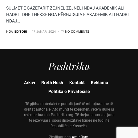
SULMET E GAZETARIT ZEJNEL ZEJNELI NDAJ AKADEMIK ALI
HADRIT DHE THEKSE NGA PËRGJIGJIA E AKADEMIK ALI HADRIT
NDAJ…
NGA
EDITORI
17 JANAR, 2024
NO COMMENTS
Pashtriku
Arkivi
Rreth Nesh
Kontakt
Reklamo
Politika e Privatësisë
Të gjitha materialet e portalit janë të mbrojtura me të
drejtat autoriale. Ato mund të kopjohen, vetëm duke iu
referuar burimit Pashtriku.org. Të drejtat autoriale janë
të rezervuara, sipas dispozitave ligjore në fuqi në
Republikën e Kosovës.
Zhvilluar nga
Amir Rami