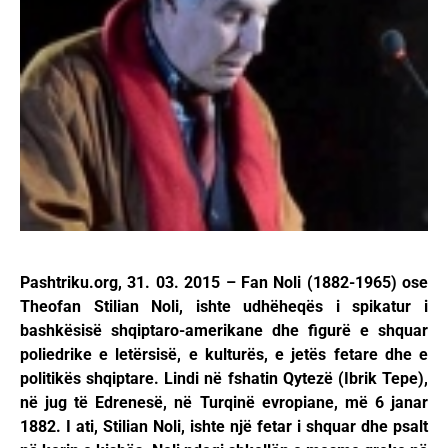
Pashtriku.org, 31. 03. 2015 – Fan Noli (1882-1965) ose
Theofan Stilian Noli, ishte udhëheqës i spikatur i
bashkësisë shqiptaro-amerikane dhe figurë e shquar
poliedrike e letërsisë, e kulturës, e jetës fetare dhe e
politikës shqiptare. Lindi në fshatin Qytezë (Ibrik Tepe),
në jug të Edrenesë, në Turqinë evropiane, më 6 janar
1882. I ati, Stilian Noli, ishte një fetar i shquar dhe psalt