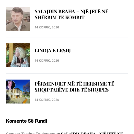
SALAJDIN BRAHA – NJЁ JETЁ NЁ
SHЁRBIM TЁ KOMBIT
14 KORRIK, 2026
LINDJA E LRSHJ
14 KORRIK, 2026
PËRMENDJET MË TË HERSHME TË
SHQIPTARËVE DHE TË SHQIPES
14 KORRIK, 2026
Komente Së Fundi
SALAJDIN BRAHA – NJЁ JETЁ NЁ
Cement Testing Equipment
te