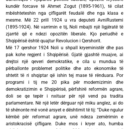
kundër forcave të Ahmet Zogut (1895-1961), të cilat
mbështeteshin nga çifligarët feudalë dhe nga klasa e
mesme. Më 22 prill 1924 u vra deputeti AvniRustemi
(1895-1924). Në varrimin e tij, Noli mbajti një ligjëratë të
zjarrtë që e ndezi opozitën liberale. Kjo periudhë e
Shqipërisë është quajtur Revolucion i Qershorit.
Më 17 qershor 1924 Noli u shpall kryeministër dhe pas
pak kohe regjent i Shqipërisë. Gjatë gjashtë muajve, ai
drejtoi një qeveri demokratike, e cila u mundua të
përballonte problemet politike dhe ato ekonomike të
shtetit të ri shqiptar që ishin tej mase të rënduara. Por
programi i tij me 20 pika për modernizimin dhe
demokratizimin e Shqipërisë, përfshirë reformën agrare,
doli se qe tepër i nxituar për një vend pa tradita
parlamentare. Në një letër dërguar një miku anglez, ai do
të shënonte më vonë arsyet e dështimit të tij: “Duke ngulur
këmbë për reformat agrare, unë ndeza zemërimin e
aristokracisë çifligare. Duke mos i kryer ato, humba