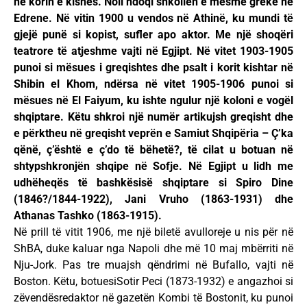
në korin e kishës. Noli ndoqi shkollën e mesme greke në
Edrene. Në vitin 1900 u vendos në Athinë, ku mundi të
gjejë punë si kopist, sufler apo aktor. Me një shoqëri
teatrore të atjeshme vajti në Egjipt. Në vitet 1903-1905
punoi si mësues i greqishtes dhe psalt i korit kishtar në
Shibin el Khom, ndërsa në vitet 1905-1906 punoi si
mësues në El Faiyum, ku ishte ngulur një koloni e vogël
shqiptare. Këtu shkroi një numër artikujsh greqisht dhe
e përktheu në greqisht veprën e Samiut Shqipëria – Ç’ka
qënë, ç’është e ç’do të bëhetë?, të cilat u botuan në
shtypshkronjën shqipe në Sofje. Në Egjipt u lidh me
udhëheqës të bashkësisë shqiptare si Spiro Dine
(1846?/1844-1922), Jani Vruho (1863-1931) dhe
Athanas Tashko (1863-1915).
Në prill të vitit 1906, me një biletë avulloreje u nis për në
ShBA, duke kaluar nga Napoli dhe më 10 maj mbërriti në
Nju-Jork. Pas tre muajsh qëndrimi në Bufallo, vajti në
Boston. Këtu, botuesiSotir Peci (1873-1932) e angazhoi si
zëvendësredaktor në gazetën Kombi të Bostonit, ku punoi