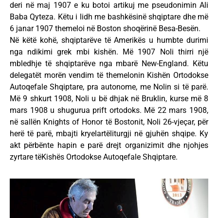
deri në maj 1907 e ku botoi artikuj me pseudonimin Ali
Baba Qyteza. Këtu i lidh me bashkësinë shqiptare dhe më
6 janar 1907 themeloi në Boston shoqërinë Besa-Besën.
Në këtë kohë, shqiptarëve të Amerikës u humbte durimi
nga ndikimi grek mbi kishën. Më 1907 Noli thirri një
mbledhje të shqiptarëve nga mbarë New-England. Këtu
delegatët morën vendim të themelonin Kishën Ortodokse
Autoqefale Shqiptare, pra autonome, me Nolin si të parë.
Më 9 shkurt 1908, Noli u bë dhjak në Bruklin, kurse më 8
mars 1908 u shugurua prift ortodoks. Më 22 mars 1908,
në sallën Knights of Honor të Bostonit, Noli 26-vjeçar, për
herë të parë, mbajti kryelartëliturgji në gjuhën shqipe. Ky
akt përbënte hapin e parë drejt organizimit dhe njohjes
zyrtare tëKishës Ortodokse Autoqefale Shqiptare.