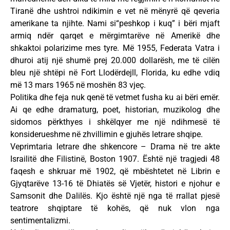
Tiranë dhe ushtroi ndikimin e vet në mënyrë që qeveria
amerikane ta njihte. Nami si“peshkop i kuq” i bëri mjaft
armiq ndër qarqet e mërgimtarëve në Amerikë dhe
shkaktoi polarizime mes tyre. Më 1955, Federata Vatra i
dhuroi atij një shumë prej 20.000 dollarësh, me të cilën
bleu një shtëpi në Fort Llodërdejll, Florida, ku edhe vdiq
më 13 mars 1965 në moshën 83 vjeç.
Politika dhe feja nuk qenë të vetmet fusha ku ai bëri emër.
Ai qe edhe dramaturg, poet, historian, muzikolog dhe
sidomos përkthyes i shkëlqyer me një ndihmesë të
konsiderueshme në zhvillimin e gjuhës letrare shqipe.
Veprimtaria letrare dhe shkencore – Drama në tre akte
Israilitë dhe Filistinë, Boston 1907. Është një tragjedi 48
faqesh e shkruar më 1902, që mbështetet në Librin e
Gjyqtarëve 13-16 të Dhiatës së Vjetër, histori e njohur e
Samsonit dhe Dalilës. Kjo është një nga të rrallat pjesë
teatrore shqiptare të kohës, që nuk vlon nga
sentimentalizmi.