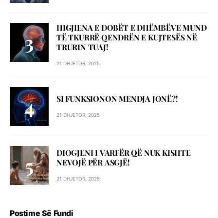
HIGJIENA E DOBËT E DHËMBËVE MUND
TË TKURRË QENDRËN E KUJTESËS NË
TRURIN TUAJ!
21 DHJETOR, 2025
SI FUNKSIONON MENDJA JONË?!
21 DHJETOR, 2025
DIOGJENI I VARFËR QË NUK KISHTE
NEVOJË PËR ASGJË!
21 DHJETOR, 2025
Postime Së Fundi