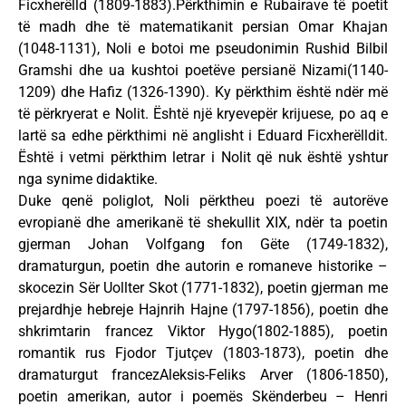
Ficxherëlld (1809-1883).Përkthimin e Rubairave të poetit
të madh dhe të matematikanit persian Omar Khajan
(1048-1131), Noli e botoi me pseudonimin Rushid Bilbil
Gramshi dhe ua kushtoi poetëve persianë Nizami(1140-
1209) dhe Hafiz (1326-1390). Ky përkthim është ndër më
të përkryerat e Nolit. Është një kryevepër krijuese, po aq e
lartë sa edhe përkthimi në anglisht i Eduard Ficxherëlldit.
Është i vetmi përkthim letrar i Nolit që nuk është yshtur
nga synime didaktike.
Duke qenë poliglot, Noli përktheu poezi të autorëve
evropianë dhe amerikanë të shekullit XIX, ndër ta poetin
gjerman Johan Volfgang fon Gëte (1749-1832),
dramaturgun, poetin dhe autorin e romaneve historike –
skocezin Sër Uollter Skot (1771-1832), poetin gjerman me
prejardhje hebreje Hajnrih Hajne (1797-1856), poetin dhe
shkrimtarin francez Viktor Hygo(1802-1885), poetin
romantik rus Fjodor Tjutçev (1803-1873), poetin dhe
dramaturgut francezAleksis-Feliks Arver (1806-1850),
poetin amerikan, autor i poemës Skënderbeu – Henri