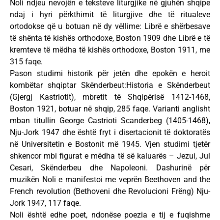
Noli ndjeu nevojën e teksteve liturgjike në gjuhën shqipe
ndaj i hyri përkthimit të liturgjive dhe të ritualeve
ortodokse që u botuan në dy vëllime: Librë e shërbesave
të shënta të kishës orthodoxe, Boston 1909 dhe Librë e të
kremteve të mëdha të kishës orthodoxe, Boston 1911, me
315 faqe.
Pason studimi historik për jetën dhe epokën e heroit
kombëtar shqiptar Skënderbeut:Historia e Skënderbeut
(Gjergj Kastriotit), mbretit të Shqipërisë 1412-1468,
Boston 1921, botuar në shqip, 285 faqe. Varianti anglisht
mban titullin George Castrioti Scanderbeg (1405-1468),
Nju-Jork 1947 dhe është fryt i disertacionit të doktoratës
në Universitetin e Bostonit më 1945. Vjen studimi tjetër
shkencor mbi figurat e mëdha të së kaluarës – Jezui, Jul
Cesari, Skënderbeu dhe Napoleoni. Dashurinë për
muzikën Noli e manifestoi me veprën Beethoven and the
French revolution (Bethoveni dhe Revolucioni Frëng) Nju-
Jork 1947, 117 faqe.
Noli është edhe poet, ndonëse poezia e tij e fuqishme