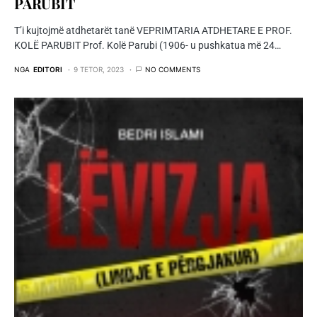
PARUBIT
T’i kujtojmë atdhetarët tanë VEPRIMTARIA ATDHETARE E PROF.
KOLË PARUBIT Prof. Kolë Parubi (1906- u pushkatua më 24…
NGA
EDITORI
9 TETOR, 2023
NO COMMENTS