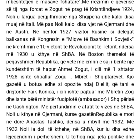
mbështetjen e masave fshatare”.Me rrëzimin e qeverisë
së tij nga forcat e Zogut në prag të Krishtlindjeve 1924,
Noli u largua përgjithmonë nga Shqipëria dhe kaloi disa
muaj në Itali. Më pas Noli kaloi disa vjet në Gjermani dhe
në Austri. Në nëntor 1927 vizitoi Rusinë si delegat
ballkanas në Kongresin e “Miqve të Bashkimit Sovjetik”
në kremtimin e 10-vjetorit të Revolucionit të Tetorit, ndërsa
më 1930 u kthye në ShBA. Në Boston themeloi të
përjavshmen Republika, që vetë me emrin e saj i bënte një
kundërshtim të hapur Ahmet Zogut, i cili më 1 shtator
1928 ishte shpallur Zogu I, Mbret i Shqiptarëvet. Kjo
gazetë u botua edhe si opozitë ndaj Diellit, që tani e
drejtonte Faik Konica, i cili ishte pajtuar me Mbretin Zog
dhe ishte bërë ministër fuqiplotë (ambasador) i Shqipërisë
në Uashington. Me përfundimin e afatit të vizës në ShBA,
Noli u kthye në Gjermani, kurse gazetënRepublika e mori
në dorë Anastas Tashko, derisa u mbyll më 1932. Më
1932 Noli ia doli të kthehej në ShBA, kur iu dha edhe
lejeqëndrim i përhershëm. U tërhoq nga jeta politike dhe