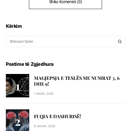
Shiko Komentet (0)
Kërkim
Postime të Zgjedhura
MAGJEPSJA E TESLËS ME NUMRAT 3, 6
DHE 9!
1 MARS, 2026
FUQIA E DASHURISË!
8 JANAR, 2026