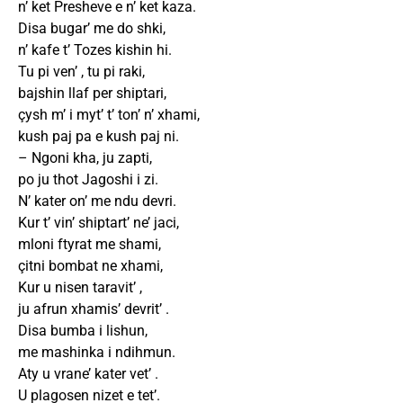
n’ ket Presheve e n’ ket kaza.
Disa bugar’ me do shki,
n’ kafe t’ Tozes kishin hi.
Tu pi ven’ , tu pi raki,
bajshin llaf per shiptari,
çysh m’ i myt’ t’ ton’ n’ xhami,
kush paj pa e kush paj ni.
– Ngoni kha, ju zapti,
po ju thot Jagoshi i zi.
N’ kater on’ me ndu devri.
Kur t’ vin’ shiptart’ ne’ jaci,
mloni ftyrat me shami,
çitni bombat ne xhami,
Kur u nisen taravit’ ,
ju afrun xhamis’ devrit’ .
Disa bumba i lishun,
me mashinka i ndihmun.
Aty u vrane’ kater vet’ .
U plagosen nizet e tet’.