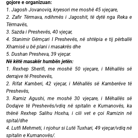
gojore e organizuan:
1. Jagosh Jovanoviq, kryesori me moshë 45 vjeçare,
2. Zafir Tërrnava, ndihmës i Jagoshit, të dytë nga Reka e
Tërrnavës,
3. Sazda i Preshevës, 40 vjeçar,
4. Stanimir Gërnçari I Preshevës, në shtëpia e tij përballë
Xhamisë u bë plani i masakrës dhe
5. Dushan Presheva, 39 vjeçar.
Në këtë masakër humbën jetën:
1. Rexhep Sherifi, me moshë 50 vjeçare, i Mëhallës së
derrajve të Preshevës,
2. Rifat Kamberi, 42 vjeçar, i Mëhallës së Kamberëve të
Preshevës,
3. Ramiz Agushi, me moshë 30 vjeçare, i Mëhallës së
Dodajve të Preshevës/vdiq në spitalin e Kumanovës, ka
thënë Rexhep Salihu Hoxha, i cili vet e çoi Ramizin në
spital/dhe
4. Lutfi Mehmeti, i njohur si Lutë Tuxhari, 49 vjeçar/vdiq në
spitalin e Kumanovës/.