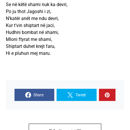
Se në këtë xhami nuk ka devri,
Po ju thot Jagoshi i zi,
N’katër anët me ndu devri,
Kur t’vin shiptart në jaci,
Hudhni bombat në xhami,
Mloni ftyrat me shami,
Shiptart duhet krejt faru,
Hi e pluhun mej maru.
Share
Tweet