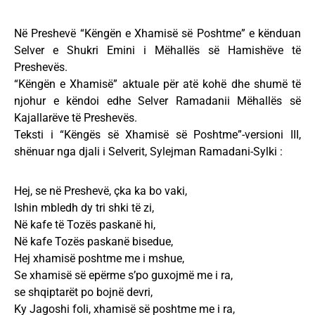
Në Preshevë “Këngën e Xhamisë së Poshtme” e kënduan
Selver e Shukri Emini i Mëhallës së Hamishëve të
Preshevës.
“Këngën e Xhamisë” aktuale për atë kohë dhe shumë të
njohur e këndoi edhe Selver Ramadanii Mëhallës së
Kajallarëve të Preshevës.
Teksti i “Këngës së Xhamisë së Poshtme”-versioni III,
shënuar nga djali i Selverit, Sylejman Ramadani-Sylki :
Hej, se në Preshevë, çka ka bo vaki,
Ishin mbledh dy tri shki të zi,
Në kafe të Tozës paskanë hi,
Në kafe Tozës paskanë bisedue,
Hej xhamisë poshtme me i mshue,
Se xhamisë së epërme s’po guxojmë me i ra,
se shqiptarët po bojnë devri,
Ky Jagoshi foli, xhamisë së poshtme me i ra,