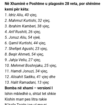
Në Xhaminë e Poshtme u plagosën 28 veta, por shënime
kemi për këta:
1. Idriz Aliu, 40 vjeç,
2. Mahmut Kurtishi, 32 vjeç,
3. Ibrahim Kamberi, 38 vjeç,
4. Arif Rushiti, 26 vjeç,
5. Jonuz Aliu, 54 vjeë,
6. Qamil Kurtishi, 44 vjeç,
7. Shefqet Agushi, 23 vjeç,
8. Beqir Ahmeti, 54 vjeç,
9. Jahja Veliu, 27 vjeç,
10. Mehmet Boshnjaku, 25 vjeç,
11. Hamdi Jonuzi, 34 vjeç,
12. Alisahit Sadiku, 41 vjeç dhe
13. Halit Ramadani, 13 vjeç
Bomba në xhami – versioni I
Ishin mbledhë o, shtat tet shkie
Kishin marr pes litra rakie
N`kafe Tozës jan ul me pi