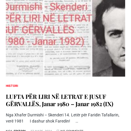
HISTORI
LUFTA PËR LIRI NË LETRAT E JUSUF
GËRVALLËS, Janar 1980 – Janar 1982 (IX)
Nga Xhafer Durmishi – Skenderi 14. Letër për Faridin Tafallarin,
verë 1981 I dashur shok Faredin! …
NGA
EDITORI
27 MARS, 2024
NO COMMENTS