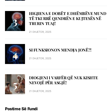
HIGJIENA E DOBËT E DHËMBËVE MUND
TË TKURRË QENDRËN E KUJTESËS NË
TRURIN TUAJ!
21 DHJETOR, 2025
SI FUNKSIONON MENDJA JONË?!
21 DHJETOR, 2025
DIOGJENI I VARFËR QË NUK KISHTE
NEVOJË PËR ASGJË!
21 DHJETOR, 2025
Postime Së Fundi