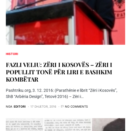
HISTORI
FAZLI VELIU: ZËRI I KOSOVËS – ZËRI I
POPULLIT TONË PËR LIRI E BASHKIM
KOMBËTAR
Pashtriku.org, 3. 12. 2016: (Parathënie e librit “Zëri i Kosovës”,
ShB “Arbëria Design”, Tetovë 2016) – Zëri i…
NGA
EDITORI
17 DHJETOR, 2016
NO COMMENTS