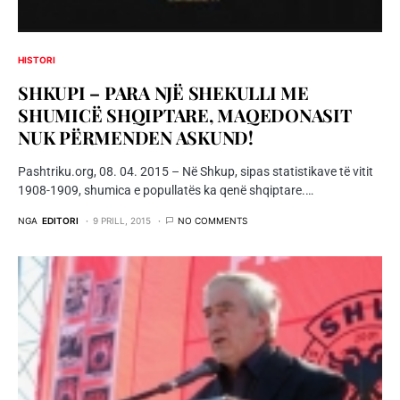
HISTORI
SHKUPI – PARA NJË SHEKULLI ME
SHUMICË SHQIPTARE, MAQEDONASIT
NUK PËRMENDEN ASKUND!
Pashtriku.org, 08. 04. 2015 – Në Shkup, sipas statistikave të vitit
1908-1909, shumica e popullatës ka qenë shqiptare.…
NGA
EDITORI
9 PRILL, 2015
NO COMMENTS