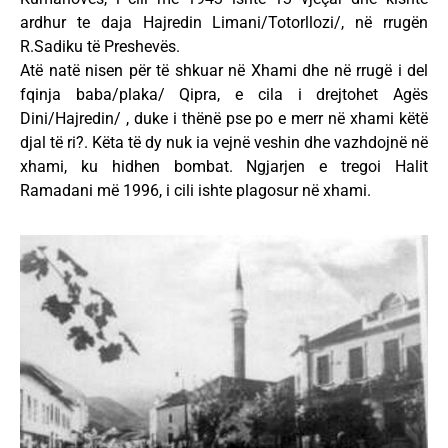
ardhur te daja Hajredin Limani/Totorllozi/, në rrugën
R.Sadiku të Preshevës.
Atë natë nisen për të shkuar në Xhami dhe në rrugë i del
fqinja baba/plaka/ Qipra, e cila i drejtohet Agës
Dini/Hajredin/ , duke i thënë pse po e merr në xhami këtë
djal të ri?. Këta të dy nuk ia vejnë veshin dhe vazhdojnë në
xhami, ku hidhen bombat. Ngjarjen e tregoi Halit
Ramadani më 1996, i cili ishte plagosur në xhami.