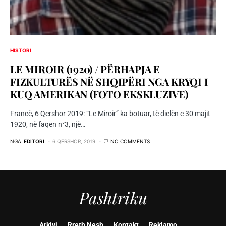
HISTORI
LE MIROIR (1920) / PËRHAPJA E
FIZKULTURËS NË SHQIPËRI NGA KRYQI I
KUQ AMERIKAN (FOTO EKSKLUZIVE)
Francë, 6 Qershor 2019: “Le Miroir” ka botuar, të dielën e 30 majit
1920, në faqen n°3, një…
NGA
EDITORI
6 QERSHOR, 2019
NO COMMENTS
Pashtriku
Arkivi
Rreth Nesh
Kontakt
Reklamo