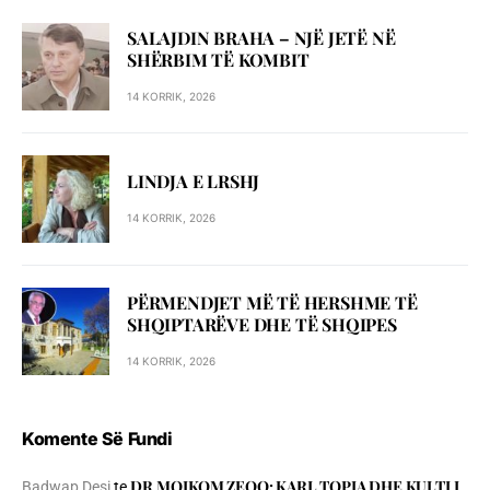
SALAJDIN BRAHA – NJЁ JETЁ NЁ
SHЁRBIM TЁ KOMBIT
14 KORRIK, 2026
LINDJA E LRSHJ
14 KORRIK, 2026
PËRMENDJET MË TË HERSHME TË
SHQIPTARËVE DHE TË SHQIPES
14 KORRIK, 2026
Komente Së Fundi
DR.MOIKOM ZEQO: KARL TOPIA DHE KULTI I
Badwap Desi
te