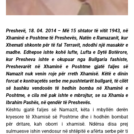
Preshevë, 18. 04. 2014 – Më 15 shtator të vitit 1943, në
Xhaminë e Poshtme të Preshevës, Natën e Ramazanit, kur
Xhemati shkonte për të fal Terravit, ndodhi një masakër e
madhe. Edhepse ishte kohë lufte, Lufta e Dytë Botërore,
kur Presheva ishte e okupuar nga Bullgaria fashiste,
Preshevarët në Xhaminë e Poshtme gjatë faljes së
Namazit nuk venin roje për rreth Xhamisë. Këtë e dinin
forcat e kontraçetës serbe me pushtetarët bullgarë, të cilët
së bashku vendosën të hedhin bomba në Xhaminë e
Poshtme, e cila më pak ishte e mbrojtur, se sa Xhamia e
Ibrahim Pashës, në qendër të Preshevës.
Kështu gjatë faljes së Namazit, këta i mbyllën derën
kryesore të Xhamisë së Poshtme dhe i hodhën bombat
për dritare, kah oborri i xhamisë. Ndërsa disa prej
sulmuesve ishin vendosur në shtëpitë e afërta serbe për ti