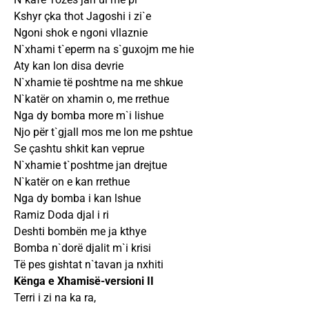
Kshyr çka thot Jagoshi i zi`e
Ngoni shok e ngoni vllaznie
N`xhami t`eperm na s`guxojm me hie
Aty kan lon disa devrie
N`xhamie të poshtme na me shkue
N`katër on xhamin o, me rrethue
Nga dy bomba more m`i lishue
Njo për t`gjall mos me lon me pshtue
Se çashtu shkit kan veprue
N`xhamie t`poshtme jan drejtue
N`katër on e kan rrethue
Nga dy bomba i kan lshue
Ramiz Doda djal i ri
Deshti bombën me ja kthye
Bomba n`dorë djalit m`i krisi
Të pes gishtat n`tavan ja nxhiti
Kënga e Xhamisë-versioni II
Terri i zi na ka ra,