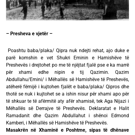
– Presheva e vjetër –
Poashtu baba/plaka/ Qipra nuk ndejti rehat, ajo duke e
parë komshin e vet Shukri Eminin e Hamishëve të
Preshevës i drejtohet po me të njëjtat fjalë pse e ka marrë
për xhami edhe nipin e tij Qazimin. Qazim
Abdullahu/Emini/ i Mëhallës së Hamishëve të Preshevës,
atëherë fëmijë i kujtohen fjalët e baba/plaka/ Qipros dhe
thotë se nuk i kujtohet se a ishin nisur për xhami apo për
të shkuar te të afërmitë aty afër xhamisë, tek Aga Nijazi i
Mëhallës së Derrajve të Preshevës. Deklaratat e Halit
Ramadanit dhe Qazim Abdullahut i shënoi Edmond
Kamberi, i Mëhallës së Hamishëve të Preshevës.
Masakrën në Xhaminë e Poshtme, sipas të dhënave