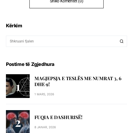
Shiko Komentet (0)
Kërkim
Postime të Zgjedhura
MAGJEPSJA E TESLËS ME NUMRAT 3, 6
DHE 9!
1 MARS, 2026
FUQIA E DASHURISË!
8 JANAR, 2026