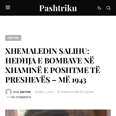
Pashtriku
HISTORI
XHEMALEDIN SALIHU:
HEDHJA E BOMBAVE NË
XHAMINË E POSHTME TË
PRESHEVËS – MË 1943
NGA
EDITORI
18 PRILL, 2014
5 MINUTA PËR TË LEXUAR
NO COMMENTS