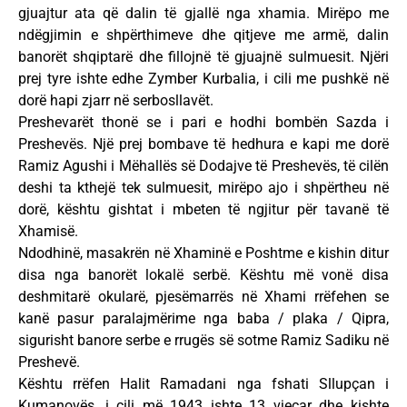
gjuajtur ata që dalin të gjallë nga xhamia. Mirëpo me
ndëgjimin e shpërthimeve dhe qitjeve me armë, dalin
banorët shqiptarë dhe fillojnë të gjuajnë sulmuesit. Njëri
prej tyre ishte edhe Zymber Kurbalia, i cili me pushkë në
dorë hapi zjarr në serbosllavët.
Preshevarët thonë se i pari e hodhi bombën Sazda i
Preshevës. Një prej bombave të hedhura e kapi me dorë
Ramiz Agushi i Mëhallës së Dodajve të Preshevës, të cilën
deshi ta kthejë tek sulmuesit, mirëpo ajo i shpërtheu në
dorë, kështu gishtat i mbeten të ngjitur për tavanë të
Xhamisë.
Ndodhinë, masakrën në Xhaminë e Poshtme e kishin ditur
disa nga banorët lokalë serbë. Kështu më vonë disa
deshmitarë okularë, pjesëmarrës në Xhami rrëfehen se
kanë pasur paralajmërime nga baba / plaka / Qipra,
sigurisht banore serbe e rrugës së sotme Ramiz Sadiku në
Preshevë.
Kështu rrëfen Halit Ramadani nga fshati Sllupçan i
Kumanovës, i cili më 1943 ishte 13 vjeçar dhe kishte