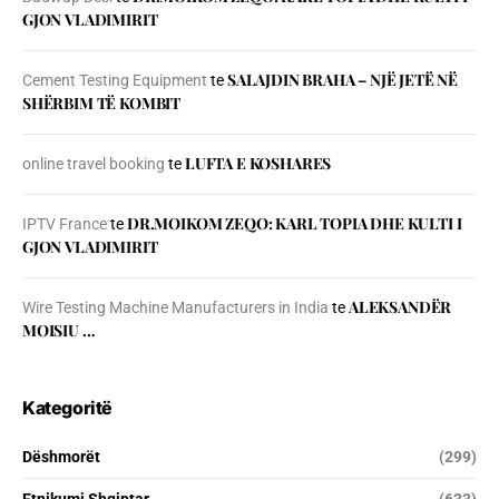
GJON VLADIMIRIT
SALAJDIN BRAHA – NJЁ JETЁ NЁ
Cement Testing Equipment
te
SHЁRBIM TЁ KOMBIT
LUFTA E KOSHARES
online travel booking
te
DR.MOIKOM ZEQO: KARL TOPIA DHE KULTI I
IPTV France
te
GJON VLADIMIRIT
ALEKSANDËR
Wire Testing Machine Manufacturers in India
te
MOISIU …
Kategoritë
Dëshmorët
(299)
Etnikumi Shqiptar
(633)