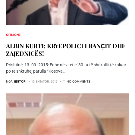
OPINIONE
ALBIN KURTI: KRYEPOLICI I RANҪIT DHE
ZAJEDNICËS!
Prishtinë, 13. 09. 2015: Edhe në vitet e ’80-ta të shekullit të kaluar
po të shkruhej parulla “Kosova…
NGA
EDITORI
13 SHTATOR, 2015
NO COMMENTS