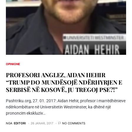
OPINIONE
PROFESORI ANGLEZ, AIDAN HEHIR
“TRUMP DO MUNDËSOJË NDËRHYRJEN E
SERBISË NË KOSOVË, JU TREGOJ PSE?!”
Pashtriku.org, 27. 01. 2017: Aidan Hehir, profesor i marrëdhënieve
ndërkombëtare në Universitetin Westminster, ka dhënë një
prononcim ekskluziv…
NGA
EDITORI
26 JANAR, 2017
NO COMMENTS