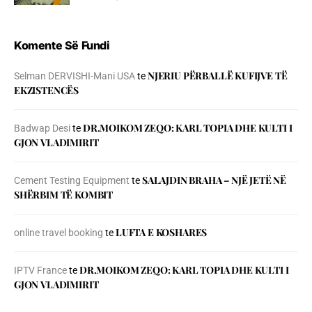
Komente Së Fundi
NJERIU PЁRBALLЁ KUFIJVE TЁ
Selman DERVISHI-Mani USA
te
EKZISTENCЁS
DR.MOIKOM ZEQO: KARL TOPIA DHE KULTI I
Badwap Desi
te
GJON VLADIMIRIT
SALAJDIN BRAHA – NJЁ JETЁ NЁ
Cement Testing Equipment
te
SHЁRBIM TЁ KOMBIT
LUFTA E KOSHARES
online travel booking
te
DR.MOIKOM ZEQO: KARL TOPIA DHE KULTI I
IPTV France
te
GJON VLADIMIRIT