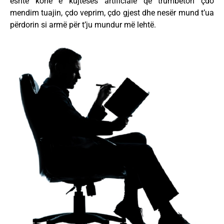
është kohë e kujtesës artificiale që trumbeton çdo
mendim tuajin, çdo veprim, çdo gjest dhe nesër mund t’ua
përdorin si armë për t’ju mundur më lehtë.