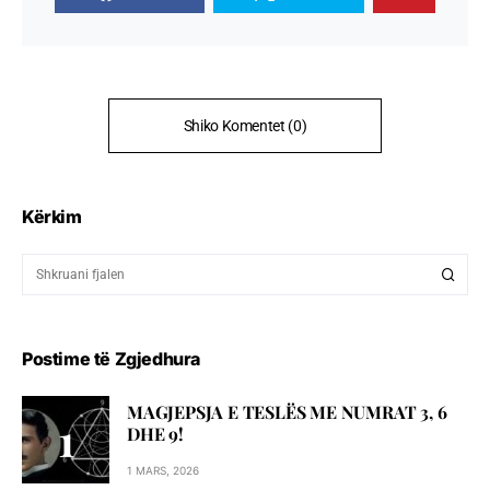
Shiko Komentet (0)
Kërkim
Postime të Zgjedhura
MAGJEPSJA E TESLËS ME NUMRAT 3, 6
DHE 9!
1 MARS, 2026