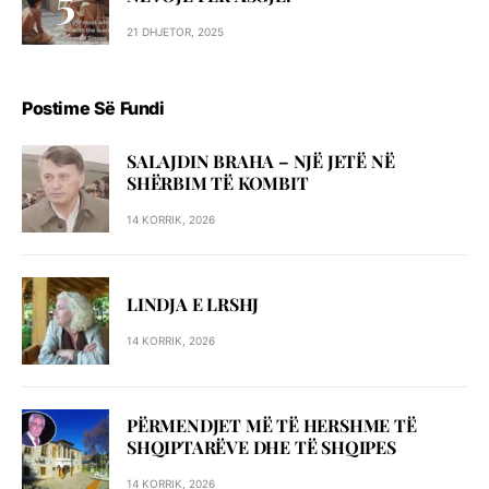
21 DHJETOR, 2025
Postime Së Fundi
SALAJDIN BRAHA – NJЁ JETЁ NЁ
SHЁRBIM TЁ KOMBIT
14 KORRIK, 2026
LINDJA E LRSHJ
14 KORRIK, 2026
PËRMENDJET MË TË HERSHME TË
SHQIPTARËVE DHE TË SHQIPES
14 KORRIK, 2026