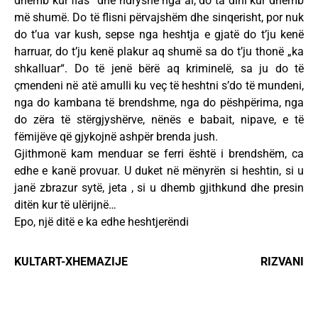
dhemb kur flas” dhe ndryshe nga ai, do ta dini kur dhemb
më shumë. Do të flisni përvajshëm dhe sinqerisht, por nuk
do t’ua var kush, sepse nga heshtja e gjatë do t’ju kenë
harruar, do t’ju kenë plakur aq shumë sa do t’ju thonë „ka
shkalluar“. Do të jenë bërë aq kriminelë, sa ju do të
çmendeni në atë amulli ku veç të heshtni s’do të mundeni,
nga do kambana të brendshme, nga do pëshpërima, nga
do zëra të stërgjyshërve, nënës e babait, nipave, e të
fëmijëve që gjykojnë ashpër brenda jush.
Gjithmonë kam menduar se ferri është i brendshëm, ca
edhe e kanë provuar. U duket në mënyrën si heshtin, si u
janë zbrazur sytë, jeta , si u dhemb gjithkund dhe presin
ditën kur të ulërijnë…
Epo, një ditë e ka edhe heshtjerëndi
KULTART-XHEMAZIJE RIZVANI