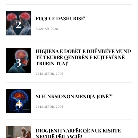
FUQIA E DASHURISË!
8 JANAR, 2026
HIGJIENA E DOBËT E DHËMBËVE MUND
TË TKURRË QENDRËN E KUJTESËS NË
TRURIN TUAJ!
21 DHJETOR, 2025
SI FUNKSIONON MENDJA JONË?!
21 DHJETOR, 2025
DIOGJENI I VARFËR QË NUK KISHTE
NEVOJË PËR ASGJË!