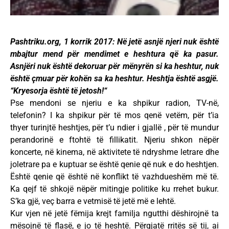
Pashtriku.org, 1 korrik 2017: Në jetë asnjë njeri nuk është
mbajtur mend për mendimet e heshtura që ka pasur.
Asnjëri nuk është dekoruar për mënyrën si ka heshtur, nuk
është çmuar për kohën sa ka heshtur. Heshtja është asgjë.
“Kryesorja është të jetosh!“
Pse mendoni se njeriu e ka shpikur radion, TV-në,
telefonin? I ka shpikur për të mos qenë vetëm, për t’ia
thyer turinjtë heshtjes, për t’u ndier i gjallë , për të mundur
perandorinë e ftohtë të fillikatit. Njeriu shkon nëpër
koncerte, në kinema, në aktivitete të ndryshme letrare dhe
joletrare pa e kuptuar se është qenie që nuk e do heshtjen.
Është qenie që është në konflikt të vazhdueshëm më të.
Ka qejf të shkojë nëpër mitingje politike ku rrehet bukur.
S’ka gjë, veç barra e vetmisë të jetë më e lehtë.
Kur vjen në jetë fëmija krejt familja ngutthi dëshirojnë ta
mësojnë të flasë, e jo të heshtë. Përgjatë rritës së tij, ai