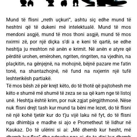
Mund të flisni „rreth uçkuri“, ashtu siç edhe mund të
heshtni që të dukeni më intelektualë. Mund të mos
mendoni asgjë, mund të mos thoni asgjë, mund të mos
nxirrni zë, por një diçka s’di a e keni të qartë, se edhe
heshtja ju rreshton në anën e krimit. Në anën e atyre që
përditë urohen, emërohen, ngriten, ringriten, na vjedhin, na
plaçkitin, na gënjejnë, na mohojnë, bëjnë pazare me fatin
tonë, na shantazhojnë, në fund na nxjerrin një tufë
leshterikësh partiakë.
Të mos bësh zë për krejt këto, do të thotë që pajtohesh me
këto e shumë më shumë të zeza se sa që kam nge të listoj
unë. Heshtja është krim, por nuk zgjat përgjithmonë. Nëse
nuk flisni drejt tash kur mund ta bëni me lezet, do të flisni
në një kohë tjetër kur do t’ju vijë laku në fyt, do të flisni
nga dhimbja e madhe si ajo e Prometheut të lidhur në
Kaukaz. Do të ulërini si ai: „Më dhemb kur hesht, më