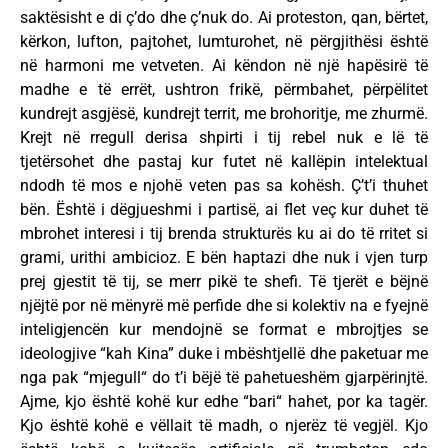
saktësisht e di ç’do dhe ç’nuk do. Ai proteston, qan, bërtet,
kërkon, lufton, pajtohet, lumturohet, në përgjithësi është
në harmoni me vetveten. Ai këndon në një hapësirë të
madhe e të errët, ushtron frikë, përmbahet, përpëlitet
kundrejt asgjësë, kundrejt territ, me brohoritje, me zhurmë.
Krejt në rregull derisa shpirti i tij rebel nuk e lë të
tjetërsohet dhe pastaj kur futet në kallëpin intelektual
ndodh të mos e njohë veten pas sa kohësh. Ç’t’i thuhet
bën. Është i dëgjueshmi i partisë, ai flet veç kur duhet të
mbrohet interesi i tij brenda strukturës ku ai do të rritet si
grami, urithi ambicioz. E bën haptazi dhe nuk i vjen turp
prej gjestit të tij, se merr pikë te shefi. Të tjerët e bëjnë
njëjtë por në mënyrë më perfide dhe si kolektiv na e fyejnë
inteligjencën kur mendojnë se format e mbrojtjes se
ideologjive “kah Kina” duke i mbështjellë dhe paketuar me
nga pak “mjegull“ do t’i bëjë të pahetueshëm gjarpërinjtë.
Ajme, kjo është kohë kur edhe “bari“ hahet, por ka tagër.
Kjo është kohë e vëllait të madh, o njerëz të vegjël. Kjo