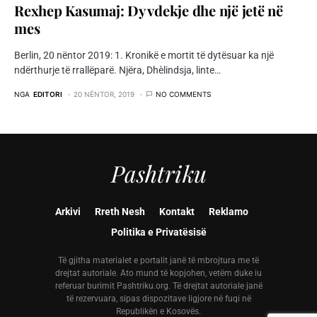
Rexhep Kasumaj: Dy vdekje dhe një jetë në
mes
Berlin, 20 nëntor 2019: 1. Kronikë e mortit të dytësuar ka një
ndërthurje të rrallëparë. Njëra, Dhèlindsja, linte…
NGA
EDITORI
20 NËNTOR, 2019
NO COMMENTS
Pashtriku
Arkivi
Rreth Nesh
Kontakt
Reklamo
Politika e Privatësisë
Të gjitha materialet e portalit janë të mbrojtura me të
drejtat autoriale. Ato mund të kopjohen, vetëm duke iu
referuar burimit Pashtriku.org. Të drejtat autoriale janë
të rezervuara, sipas dispozitave ligjore në fuqi në
Republikën e Kosovës.