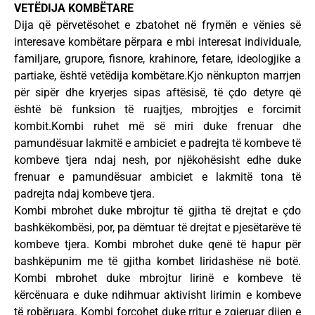
VETËDIJA KOMBËTARE
Dija që përvetësohet e zbatohet në frymën e vënies së
interesave kombëtare përpara e mbi interesat individuale,
familjare, grupore, fisnore, krahinore, fetare, ideologjike a
partiake, është vetëdija kombëtare.Kjo nënkupton marrjen
për sipër dhe kryerjes sipas aftësisë, të çdo detyre që
është bë funksion të ruajtjes, mbrojtjes e forcimit
kombit.Kombi ruhet më së miri duke frenuar dhe
pamundësuar lakmitë e ambiciet e padrejta të kombeve të
kombeve tjera ndaj nesh, por njëkohësisht edhe duke
frenuar e pamundësuar ambiciet e lakmitë tona të
padrejta ndaj kombeve tjera.
Kombi mbrohet duke mbrojtur të gjitha të drejtat e çdo
bashkëkombësi, por, pa dëmtuar të drejtat e pjesëtarëve të
kombeve tjera. Kombi mbrohet duke qenë të hapur për
bashkëpunim me të gjitha kombet liridashëse në botë.
Kombi mbrohet duke mbrojtur lirinë e kombeve të
kërcënuara e duke ndihmuar aktivisht lirimin e kombeve
të robëruara. Kombi forcohet duke rritur e zgjeruar dijen e