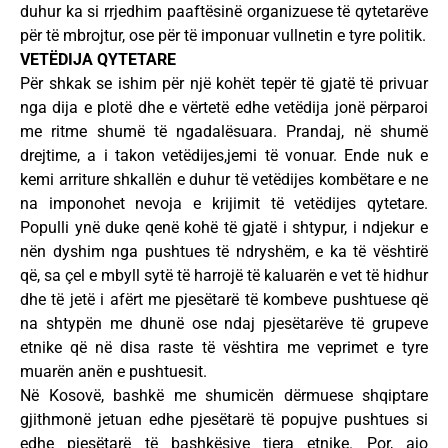
duhur ka si rrjedhim paaftësinë organizuese të qytetarëve
për të mbrojtur, ose për të imponuar vullnetin e tyre politik.
VETËDIJA QYTETARE
Për shkak se ishim për një kohët tepër të gjatë të privuar
nga dija e plotë dhe e vërtetë edhe vetëdija jonë përparoi
me ritme shumë të ngadalësuara. Prandaj, në shumë
drejtime, a i takon vetëdijes,jemi të vonuar. Ende nuk e
kemi arriture shkallën e duhur të vetëdijes kombëtare e ne
na imponohet nevoja e krijimit të vetëdijes qytetare.
Populli ynë duke qenë kohë të gjatë i shtypur, i ndjekur e
nën dyshim nga pushtues të ndryshëm, e ka të vështirë
që, sa çel e mbyll sytë të harrojë të kaluarën e vet të hidhur
dhe të jetë i afërt me pjesëtarë të kombeve pushtuese që
na shtypën me dhunë ose ndaj pjesëtarëve të grupeve
etnike që në disa raste të vështira me veprimet e tyre
muarën anën e pushtuesit.
Në Kosovë, bashkë me shumicën dërmuese shqiptare
gjithmonë jetuan edhe pjesëtarë të popujve pushtues si
edhe pjesëtarë të bashkësive tjera etnike. Por, ajo