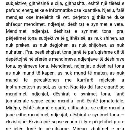
subjektive, gjithësinë e cila, gjithashtu, është një tërësi e
pafund energjetike e informatike ose kuantike. Njeriu, falë
mendjes ose intelektit të vet, përjeton gjithësinë duke
shfaqur mendimet, ndjenjat, dëshirat e synimet e veta.
Mendimet, ndjenjat, dëshirat e synimet tona, pra,
përjetimet tona subjektive të gjithësisë, as nuk shihen, as
nuk preken, as nuk dëgjohen, as nuk shijohen, as nuk
nuhaten. Pra, pesë shqisat tona janë të pafuqishme që të
depërtojnë në sferën e mendimeve, ndjenjave, të dëshirave
tona, synimeve tona. Mendimet, ndjenjat e dëshirat tona
as nuk mund të kapen, as nuk mund të maten, as nuk
mund të përcaktohen me kurrfarë mjetesh a
instrumentesh as sot, as kurrë. Nga kjo del fare e qartë se
mendimet, ndjenjat, dëshirat e synimet tona, janë
jomateriale sepse edhe mendja jonë është jomateriale.
Mirëpo, është shumë e qartë, gjithashtu, se edhe mendja
jonë edhe mendimet, ndjenjat, dëshirat e synimet tona –
ekzistojnë. Ekzistojnë, sepse veprimi i tyre përjetohet prore
në jetën tonë të përditshme. Mirëpo, zbulimet e reja