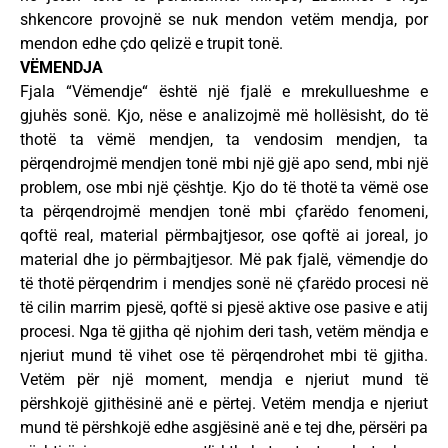
shkencore provojnë se nuk mendon vetëm mendja, por
mendon edhe çdo qelizë e trupit tonë.
VËMENDJA
Fjala “Vëmendje“ është një fjalë e mrekullueshme e
gjuhës sonë. Kjo, nëse e analizojmë më hollësisht, do të
thotë ta vëmë mendjen, ta vendosim mendjen, ta
përqendrojmë mendjen tonë mbi një gjë apo send, mbi një
problem, ose mbi një çështje. Kjo do të thotë ta vëmë ose
ta përqendrojmë mendjen tonë mbi çfarëdo fenomeni,
qoftë real, material përmbajtjesor, ose qoftë ai joreal, jo
material dhe jo përmbajtjesor. Më pak fjalë, vëmendje do
të thotë përqendrim i mendjes sonë në çfarëdo procesi në
të cilin marrim pjesë, qoftë si pjesë aktive ose pasive e atij
procesi. Nga të gjitha që njohim deri tash, vetëm mëndja e
njeriut mund të vihet ose të përqendrohet mbi të gjitha.
Vetëm për një moment, mendja e njeriut mund të
përshkojë gjithësinë anë e përtej. Vetëm mendja e njeriut
mund të përshkojë edhe asgjësinë anë e tej dhe, përsëri pa