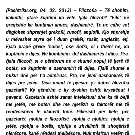
(Pashtriku.org, 04. 02. 2013) – Filozofia – Të shohim,
kalimthi, çfarë kuptimi ka vetë fjala filozofi? “Filo“ në
greqishte ka kuptimin anues, dashamirë. Te ne edhe sot
dëgjohen shprehjet grekofil, rusofil, anglofil. Kjo shprehje
u mëveshet atyre që i duan grekët, rusët, anglezët, etj.
Fjala prapë greke “solos“, ose Sofia, si i themi ne, ka
kuptimin e dijes. Në kombinim, del dashamirës i dijes. Pra,
fjala filozofi, si e përdorim ne e shumë popuj të tjerë të
botës, ka kuptimin e dashamirit të dijes. Fjalë shumë e
bukur dhe për t’u admiruar. Pra, ne jemi dashamirës të
dijes për jetën. Disa mund të pyesin: ç’i duhet filozofia
gazetarit? Ky qëndrim e ky dyshim është kryekëput i
pavend. Gazetaria është zanat intelektual dhe ka të bëjë
me jetën, me botën dhe me njerëzit si faktorët më të
rëndësishëm të planetit tonë. Pikërisht për këtë, për
gazetarët, njohja e filozofisë, njohja e njohjes, njohja e
jetës, njohja e botës, njohja e zhvillimit të shoqërisë
njerëzore, kanë rëndësi thelbësore. Nuk mjafton vetëm të