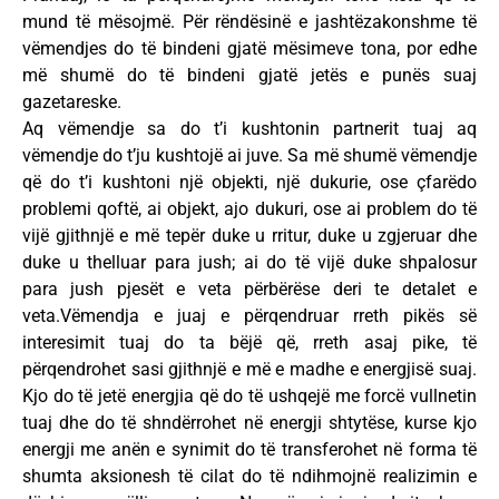
mund të mësojmë. Për rëndësinë e jashtëzakonshme të
vëmendjes do të bindeni gjatë mësimeve tona, por edhe
më shumë do të bindeni gjatë jetës e punës suaj
gazetareske.
Aq vëmendje sa do t’i kushtonin partnerit tuaj aq
vëmendje do t’ju kushtojë ai juve. Sa më shumë vëmendje
që do t’i kushtoni një objekti, një dukurie, ose çfarëdo
problemi qoftë, ai objekt, ajo dukuri, ose ai problem do të
vijë gjithnjë e më tepër duke u rritur, duke u zgjeruar dhe
duke u thelluar para jush; ai do të vijë duke shpalosur
para jush pjesët e veta përbërëse deri te detalet e
veta.Vëmendja e juaj e përqendruar rreth pikës së
interesimit tuaj do ta bëjë që, rreth asaj pike, të
përqendrohet sasi gjithnjë e më e madhe e energjisë suaj.
Kjo do të jetë energjia që do të ushqejë me forcë vullnetin
tuaj dhe do të shndërrohet në energji shtytëse, kurse kjo
energji me anën e synimit do të transferohet në forma të
shumta aksionesh të cilat do të ndihmojnë realizimin e