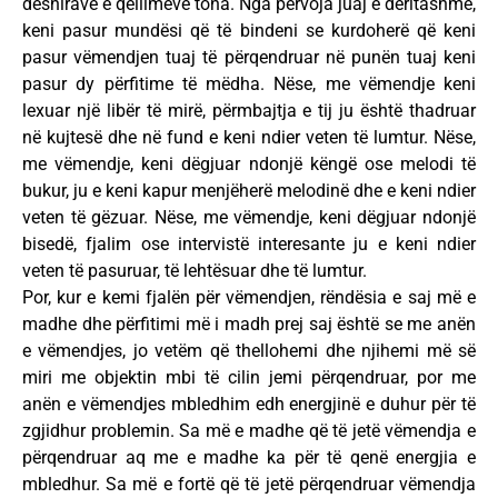
dëshirave e qëllimeve tona. Nga përvoja juaj e deritashme,
keni pasur mundësi që të bindeni se kurdoherë që keni
pasur vëmendjen tuaj të përqendruar në punën tuaj keni
pasur dy përfitime të mëdha. Nëse, me vëmendje keni
lexuar një libër të mirë, përmbajtja e tij ju është thadruar
në kujtesë dhe në fund e keni ndier veten të lumtur. Nëse,
me vëmendje, keni dëgjuar ndonjë këngë ose melodi të
bukur, ju e keni kapur menjëherë melodinë dhe e keni ndier
veten të gëzuar. Nëse, me vëmendje, keni dëgjuar ndonjë
bisedë, fjalim ose intervistë interesante ju e keni ndier
veten të pasuruar, të lehtësuar dhe të lumtur.
Por, kur e kemi fjalën për vëmendjen, rëndësia e saj më e
madhe dhe përfitimi më i madh prej saj është se me anën
e vëmendjes, jo vetëm që thellohemi dhe njihemi më së
miri me objektin mbi të cilin jemi përqendruar, por me
anën e vëmendjes mbledhim edh energjinë e duhur për të
zgjidhur problemin. Sa më e madhe që të jetë vëmendja e
përqendruar aq me e madhe ka për të qenë energjia e
mbledhur. Sa më e fortë që të jetë përqendruar vëmendja