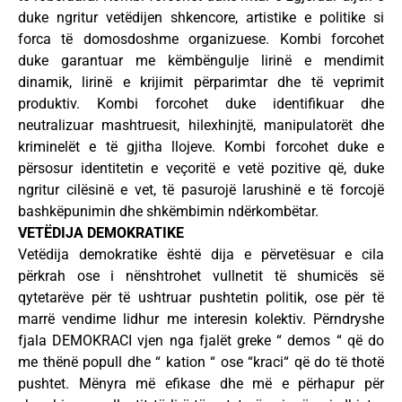
duke ngritur vetëdijen shkencore, artistike e politike si
forca të domosdoshme organizuese. Kombi forcohet
duke garantuar me këmbëngulje lirinë e mendimit
dinamik, lirinë e krijimit përparimtar dhe të veprimit
produktiv. Kombi forcohet duke identifikuar dhe
neutralizuar mashtruesit, hilexhinjtë, manipulatorët dhe
kriminelët e të gjitha llojeve. Kombi forcohet duke e
përsosur identitetin e veçoritë e vetë pozitive që, duke
ngritur cilësinë e vet, të pasurojë larushinë e të forcojë
bashkëpunimin dhe shkëmbimin ndërkombëtar.
VETËDIJA DEMOKRATIKE
Vetëdija demokratike është dija e përvetësuar e cila
përkrah ose i nënshtrohet vullnetit të shumicës së
qytetarëve për të ushtruar pushtetin politik, ose për të
marrë vendime lidhur me interesin kolektiv. Përndryshe
fjala DEMOKRACI vjen nga fjalët greke “ demos “ që do
me thënë popull dhe “ kation “ ose “kraci“ që do të thotë
pushtet. Mënyra më efikase dhe më e përhapur për