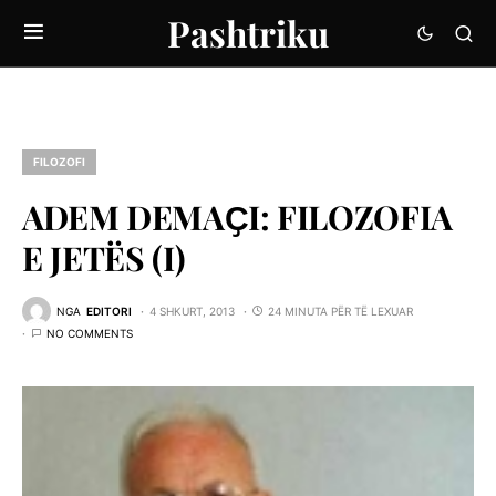
Pashtriku
FILOZOFI
ADEM DEMAҪI: FILOZOFIA
E JETËS (I)
NGA
EDITORI
4 SHKURT, 2013
24 MINUTA PËR TË LEXUAR
NO COMMENTS