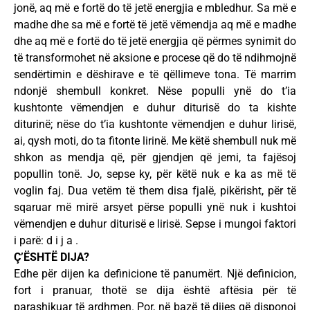
jonë, aq më e fortë do të jetë energjia e mbledhur. Sa më e
madhe dhe sa më e fortë të jetë vëmendja aq më e madhe
dhe aq më e fortë do të jetë energjia që përmes synimit do
të transformohet në aksione e procese që do të ndihmojnë
sendërtimin e dëshirave e të qëllimeve tona. Të marrim
ndonjë shembull konkret. Nëse populli ynë do t’ia
kushtonte vëmendjen e duhur diturisë do ta kishte
diturinë; nëse do t’ia kushtonte vëmendjen e duhur lirisë,
ai, qysh moti, do ta fitonte lirinë. Me këtë shembull nuk më
shkon as mendja që, për gjendjen që jemi, ta fajësoj
popullin tonë. Jo, sepse ky, për këtë nuk e ka as më të
voglin faj. Dua vetëm të them disa fjalë, pikërisht, për të
sqaruar më mirë arsyet përse populli ynë nuk i kushtoi
vëmendjen e duhur diturisë e lirisë. Sepse i mungoi faktori
i parë: d i j a .
Ç’ËSHTË DIJA?
Edhe për dijen ka definicione të panumërt. Një definicion,
fort i pranuar, thotë se dija është aftësia për të
parashikuar të ardhmen. Por, në bazë të dijes që disponoj