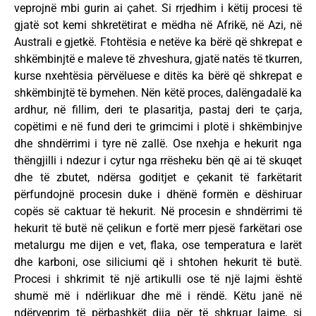
veprojnë mbi gurin ai çahet. Si rrjedhim i këtij procesi të
gjatë sot kemi shkretëtirat e mëdha në Afrikë, në Azi, në
Australi e gjetkë. Ftohtësia e netëve ka bërë që shkrepat e
shkëmbinjtë e maleve të zhveshura, gjatë natës të tkurren,
kurse nxehtësia përvëluese e ditës ka bërë që shkrepat e
shkëmbinjtë të bymehen. Nën këtë proces, dalëngadalë ka
ardhur, në fillim, deri te plasaritja, pastaj deri te çarja,
copëtimi e në fund deri te grimcimi i plotë i shkëmbinjve
dhe shndërrimi i tyre në zallë. Ose nxehja e hekurit nga
thëngjilli i ndezur i cytur nga rrësheku bën që ai të skuqet
dhe të zbutet, ndërsa goditjet e çekanit të farkëtarit
përfundojnë procesin duke i dhënë formën e dëshiruar
copës së caktuar të hekurit. Në procesin e shndërrimi të
hekurit të butë në çelikun e fortë merr pjesë farkëtari ose
metalurgu me dijen e vet, flaka, ose temperatura e larët
dhe karboni, ose siliciumi që i shtohen hekurit të butë.
Procesi i shkrimit të një artikulli ose të një lajmi është
shumë më i ndërlikuar dhe më i rëndë. Këtu janë në
ndërveprim të përbashkët dija për të shkruar lajme, si