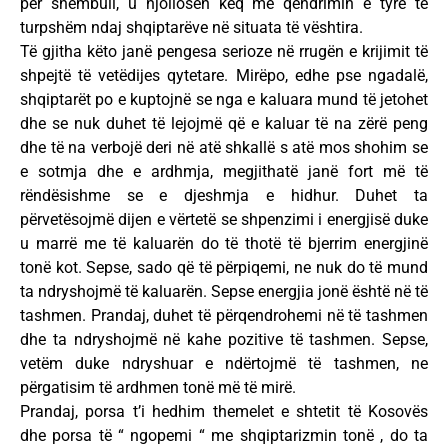
për shembull, u njollosën keq me qëndrimin e tyre të
turpshëm ndaj shqiptarëve në situata të vështira.
Të gjitha këto janë pengesa serioze në rrugën e krijimit të
shpejtë të vetëdijes qytetare. Mirëpo, edhe pse ngadalë,
shqiptarët po e kuptojnë se nga e kaluara mund të jetohet
dhe se nuk duhet të lejojmë që e kaluar të na zërë peng
dhe të na verbojë deri në atë shkallë s atë mos shohim se
e sotmja dhe e ardhmja, megjithatë janë fort më të
rëndësishme se e djeshmja e hidhur. Duhet ta
përvetësojmë dijen e vërtetë se shpenzimi i energjisë duke
u marrë me të kaluarën do të thotë të bjerrim energjinë
tonë kot. Sepse, sado që të përpiqemi, ne nuk do të mund
ta ndryshojmë të kaluarën. Sepse energjia jonë është në të
tashmen. Prandaj, duhet të përqendrohemi në të tashmen
dhe ta ndryshojmë në kahe pozitive të tashmen. Sepse,
vetëm duke ndryshuar e ndërtojmë të tashmen, ne
përgatisim të ardhmen tonë më të mirë.
Prandaj, porsa t’i hedhim themelet e shtetit të Kosovës
dhe porsa të “ ngopemi “ me shqiptarizmin tonë , do ta