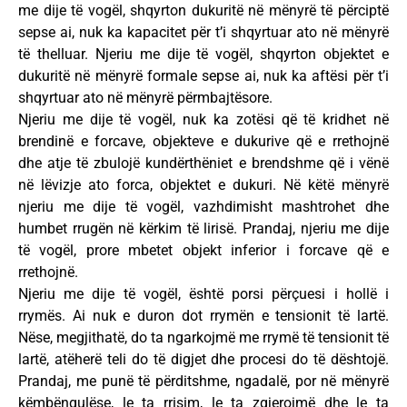
me dije të vogël, shqyrton dukuritë në mënyrë të përciptë
sepse ai, nuk ka kapacitet për t’i shqyrtuar ato në mënyrë
të thelluar. Njeriu me dije të vogël, shqyrton objektet e
dukuritë në mënyrë formale sepse ai, nuk ka aftësi për t’i
shqyrtuar ato në mënyrë përmbajtësore.
Njeriu me dije të vogël, nuk ka zotësi që të kridhet në
brendinë e forcave, objekteve e dukurive që e rrethojnë
dhe atje të zbulojë kundërthëniet e brendshme që i vënë
në lëvizje ato forca, objektet e dukuri. Në këtë mënyrë
njeriu me dije të vogël, vazhdimisht mashtrohet dhe
humbet rrugën në kërkim të lirisë. Prandaj, njeriu me dije
të vogël, prore mbetet objekt inferior i forcave që e
rrethojnë.
Njeriu me dije të vogël, është porsi përçuesi i hollë i
rrymës. Ai nuk e duron dot rrymën e tensionit të lartë.
Nëse, megjithatë, do ta ngarkojmë me rrymë të tensionit të
lartë, atëherë teli do të digjet dhe procesi do të dështojë.
Prandaj, me punë të përditshme, ngadalë, por në mënyrë
këmbëngulëse, le ta rrisim, le ta zgjerojmë dhe le ta