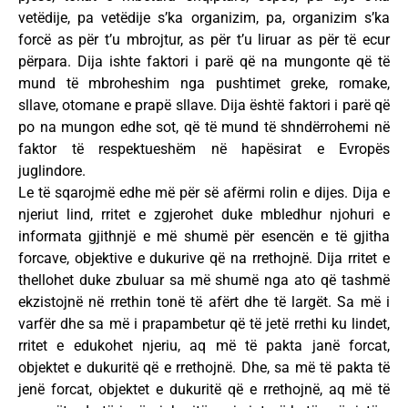
vetëdije, pa vetëdije s’ka organizim, pa, organizim s’ka
forcë as për t’u mbrojtur, as për t’u liruar as për të ecur
përpara. Dija ishte faktori i parë që na mungonte që të
mund të mbroheshim nga pushtimet greke, romake,
sllave, otomane e prapë sllave. Dija është faktori i parë që
po na mungon edhe sot, që të mund të shndërrohemi në
faktor të respektueshëm në hapësirat e Evropës
juglindore.
Le të sqarojmë edhe më për së afërmi rolin e dijes. Dija e
njeriut lind, rritet e zgjerohet duke mbledhur njohuri e
informata gjithnjë e më shumë për esencën e të gjitha
forcave, objektive e dukurive që na rrethojnë. Dija rritet e
thellohet duke zbuluar sa më shumë nga ato që tashmë
ekzistojnë në rrethin tonë të afërt dhe të largët. Sa më i
varfër dhe sa më i prapambetur që të jetë rrethi ku lindet,
rritet e edukohet njeriu, aq më të pakta janë forcat,
objektet e dukuritë që e rrethojnë. Dhe, sa më të pakta të
jenë forcat, objektet e dukuritë që e rrethojnë, aq më të