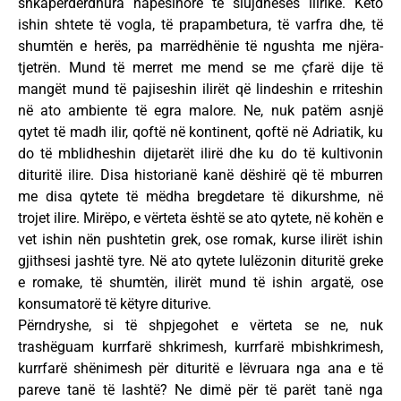
shkapërderdhura hapësinore të siujdhesës ilirike. Këto
ishin shtete të vogla, të prapambetura, të varfra dhe, të
shumtën e herës, pa marrëdhënie të ngushta me njëra-
tjetrën. Mund të merret me mend se me çfarë dije të
mangët mund të pajiseshin ilirët që lindeshin e rriteshin
në ato ambiente të egra malore. Ne, nuk patëm asnjë
qytet të madh ilir, qoftë në kontinent, qoftë në Adriatik, ku
do të mblidheshin dijetarët ilirë dhe ku do të kultivonin
dituritë ilire. Disa historianë kanë dëshirë që të mburren
me disa qytete të mëdha bregdetare të dikurshme, në
trojet ilire. Mirëpo, e vërteta është se ato qytete, në kohën e
vet ishin nën pushtetin grek, ose romak, kurse ilirët ishin
gjithsesi jashtë tyre. Në ato qytete lulëzonin dituritë greke
e romake, të shumtën, ilirët mund të ishin argatë, ose
konsumatorë të këtyre diturive.
Përndryshe, si të shpjegohet e vërteta se ne, nuk
trashëguam kurrfarë shkrimesh, kurrfarë mbishkrimesh,
kurrfarë shënimesh për dituritë e lëvruara nga ana e të
pareve tanë të lashtë? Ne dimë për të parët tanë nga