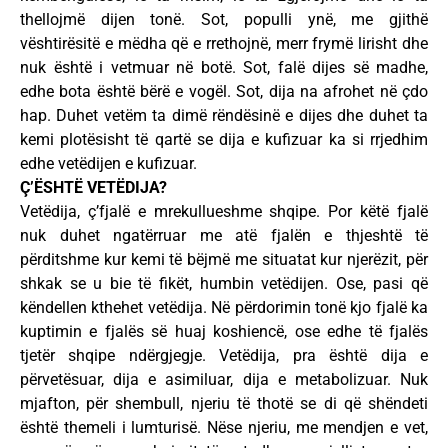
thellojmë dijen tonë. Sot, populli ynë, me gjithë
vështirësitë e mëdha që e rrethojnë, merr frymë lirisht dhe
nuk është i vetmuar në botë. Sot, falë dijes së madhe,
edhe bota është bërë e vogël. Sot, dija na afrohet në çdo
hap. Duhet vetëm ta dimë rëndësinë e dijes dhe duhet ta
kemi plotësisht të qartë se dija e kufizuar ka si rrjedhim
edhe vetëdijen e kufizuar.
Ç’ËSHTË VETËDIJA?
Vetëdija, ç’fjalë e mrekullueshme shqipe. Por këtë fjalë
nuk duhet ngatërruar me atë fjalën e thjeshtë të
përditshme kur kemi të bëjmë me situatat kur njerëzit, për
shkak se u bie të fikët, humbin vetëdijen. Ose, pasi që
këndellen kthehet vetëdija. Në përdorimin tonë kjo fjalë ka
kuptimin e fjalës së huaj koshiencë, ose edhe të fjalës
tjetër shqipe ndërgjegje. Vetëdija, pra është dija e
përvetësuar, dija e asimiluar, dija e metabolizuar. Nuk
mjafton, për shembull, njeriu të thotë se di që shëndeti
është themeli i lumturisë. Nëse njeriu, me mendjen e vet,