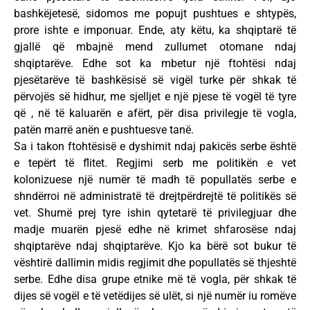
bashkëjetesë, sidomos me popujt pushtues e shtypës,
prore ishte e imponuar. Ende, aty këtu, ka shqiptarë të
gjallë që mbajnë mend zullumet otomane ndaj
shqiptarëve. Edhe sot ka mbetur një ftohtësi ndaj
pjesëtarëve të bashkësisë së vigël turke për shkak të
përvojës së hidhur, me sjelljet e një pjese të vogël të tyre
që , në të kaluarën e afërt, për disa privilegje të vogla,
patën marrë anën e pushtuesve tanë.
Sa i takon ftohtësisë e dyshimit ndaj pakicës serbe është
e tepërt të flitet. Regjimi serb me politikën e vet
kolonizuese një numër të madh të popullatës serbe e
shndërroi në administratë të drejtpërdrejtë të politikës së
vet. Shumë prej tyre ishin qytetarë të privilegjuar dhe
madje muarën pjesë edhe në krimet shfarosëse ndaj
shqiptarëve ndaj shqiptarëve. Kjo ka bërë sot bukur të
vështirë dallimin midis regjimit dhe popullatës së thjeshtë
serbe. Edhe disa grupe etnike më të vogla, për shkak të
dijes së vogël e të vetëdijes së ulët, si një numër iu romëve