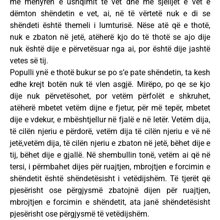
me mënyrën e ushqimit të vet dhe me sjelljet e vet e
dëmton shëndetin e vet, ai, në të vërtetë nuk e di se
shëndeti është themeli i lumturisë. Nëse atë që e thotë,
nuk e zbaton në jetë, atëherë kjo do të thotë se ajo dije
nuk është dije e përvetësuar nga ai, por është dije jashtë
vetes së tij.
Populli ynë e thotë bukur se po s’e pate shëndetin, ta kesh
edhe krejt botën nuk të vlen asgjë. Mirëpo, po qe se kjo
dije nuk përvetësohet, por vetëm përfolët e shkruhet,
atëherë mbetet vetëm dijne e fjetur, për më tepër, mbetet
dije e vdekur, e mbështjellur në fjalë e në letër. Vetëm dija,
të cilën njeriu e përdorë, vetëm dija të cilën njeriu e vë në
jetë,vetëm dija, të cilën njeriu e zbaton në jetë, bëhet dije e
tij, bëhet dije e gjallë. Në shembullin tonë, vetëm ai që në
tersi, i përmbahet dijes për ruajtjen, mbrojtjen e forcimin e
shëndetit është shëndetësisht i vetëdijshëm. Të tjerët që
pjesërisht ose përgjysmë zbatojnë dijen për ruajtjen,
mbrojtjen e forcimin e shëndetit, ata janë shëndetësisht
pjesërisht ose përgjysmë të vetëdijshëm.