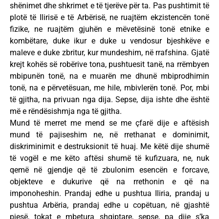
shënimet dhe shkrimet e të tjerëve për ta. Pas pushtimit të
plotë të Ilirisë e të Arbërisë, ne ruajtëm ekzistencën tonë
fizike, ne ruajtëm gjuhën e mëvetësinë tonë etnike e
kombëtare, duke ikur e duke u vendosur bjeshkëve e
maleve e duke zbritur, kur mundeshim, në rrafshina. Gjatë
krejt kohës së robërive tona, pushtuesit tanë, na rrëmbyen
mbipunën tonë, na e muarën me dhunë mbiprodhimin
tonë, na e përvetësuan, me hile, mbivlerën tonë. Por, mbi
të gjitha, na privuan nga dija. Sepse, dija ishte dhe është
më e rëndësishmja nga të gjitha.
Mund të merret me mend se me çfarë dije e aftësish
mund të pajiseshim ne, në rrethanat e dominimit,
diskriminimit e destruksionit të huaj. Me këtë dije shumë
të vogël e me këto aftësi shumë të kufizuara, ne, nuk
qemë në gjendje që të zbulonim esencën e forcave,
objekteve e dukurive që na rrethonin e që na
imponoheshin. Prandaj edhe u pushtua Iliria, prandaj u
pushtua Arbëria, prandaj edhe u copëtuan, në gjashtë
pjesë, tokat e mbetura shqiptare, sepse, pa dije s’ka