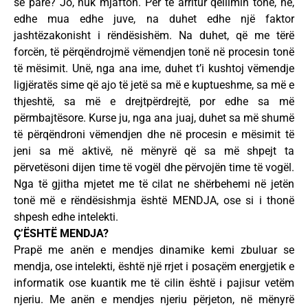
së parë? Jo, nuk mjafton. Për të arritur qëllimin tonë, ne,
edhe mua edhe juve, na duhet edhe një faktor
jashtëzakonisht i rëndësishëm. Na duhet, që me tërë
forcën, të përqëndrojmë vëmendjen tonë në procesin tonë
të mësimit. Unë, nga ana ime, duhet t’i kushtoj vëmendje
ligjëratës sime që ajo të jetë sa më e kuptueshme, sa më e
thjeshtë, sa më e drejtpërdrejtë, por edhe sa më
përmbajtësore. Kurse ju, nga ana juaj, duhet sa më shumë
të përqëndroni vëmendjen dhe në procesin e mësimit të
jeni sa më aktivë, në mënyrë që sa më shpejt ta
përvetësoni dijen time të vogël dhe përvojën time të vogël.
Nga të gjitha mjetet me të cilat ne shërbehemi në jetën
tonë më e rëndësishmja është MENDJA, ose si i thonë
shpesh edhe intelekti.
Ç’ËSHTË MENDJA?
Prapë me anën e mendjes dinamike kemi zbuluar se
mendja, ose intelekti, është një rrjet i posaçëm energjetik e
informatik ose kuantik me të cilin është i pajisur vetëm
njeriu. Me anën e mendjes njeriu përjeton, në mënyrë