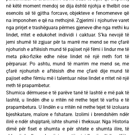
në këtë moment mendoj se dija është njohja e thelbit ose
esencës së të gjitha forcave, objekteve e fenomeneve që
na imponohen e që na rrethojnë. Zgjerimi i njohurive varet
nga prirjet e trashëguara përmes gjeneve dhe nga rrethi ku
lindet, rritet e edukohet individi i caktuar. S’ka nevojë të
jemi shumë të zgjuar për ta marrë me mend se me çfarë
njohurish e aftësish mund të pajiset një fëmi i lindur me të
meta piko-fizike edhe nëse lindet në një rreth fort të
përparuar. Po ashtu, mund të marrim me mend se, me
çfarë njohurish e aftësish dhe me çfarë dije mund të
pajiset edhe fëmiu më i talentuar nëse lindet e rritet në një
rreth të prapambetur.
Shumica dërmuese e të parëve tanë të lashtë e më pak të
lashtë, u lindën dhe u rritën në rrethe tejet të varfra e të
prapambetura. U lindën e u rritën në rrethe tejet të izoluara
bjeshkatare, malore e fshatare. Izolimi i brendshëm ndër
ilirë e ndër shqiptarë, ishte shumë i theksuar. Nga Historia
dimë për fiset e shumta e për shtete e shumta ilire, të