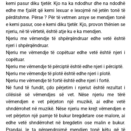
kemi pasur diku tjetër. Kjo na ka ndodhur dhe na ndodhë
edhe me fjalët që kemi lexuar e lexojmë në jetën tonë të
përditshme. Përse ? Për të vetmen arsye se mendjen tonë
e kemi pasur, ose e kemi diku tjetër. Kjo, provon thënien se
njeriu, në të vërtetë, është atje ku e ka mendjen.
Njeriu me vëmendje të shpërqëndruar edhe vetë është
njeri i shpërqëndruar.
Njeriu me vëmendje të copëtuar edhe vetë është njeri i
copëtuar.
Njeriu me vëmendje të përciptë është edhe njeri i përciptë.
Njeriu me vëmendje të plotë është edhe njeri i plotë.
Njeriu me vëmendje të fortë është edhe njeri i fortë.
Në fund të fundit, çdo përjetim i njeriut është rezultat i
cilësisë së vëmendjes së vet. Nëse njeriu me tërë
vëmendjen e vet përjeton një muzikë, ai edhe vetë
shndërrohet në muzikë. Nëse njeriu me krejt vëmendjen e
vet përjeton një pamje të bukur bregdetare ose malore, ai
edhe vetë shndërrohet në bregdetin ose malin e bukur.
Prandaj, le ta përqendrojmë mendjen tonë këtu që të