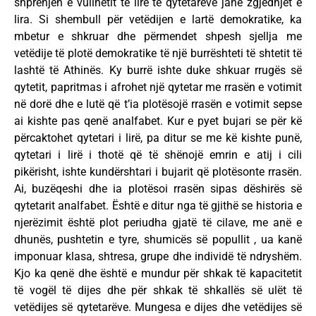
shprehjen e vullnetit të lirë të qytetarëve janë zgjedhjet e
lira. Si shembull për vetëdijen e lartë demokratike, ka
mbetur e shkruar dhe përmendet shpesh sjellja me
vetëdije të plotë demokratike të një burrështeti të shtetit të
lashtë të Athinës. Ky burrë ishte duke shkuar rrugës së
qytetit, papritmas i afrohet një qytetar me rrasën e votimit
në dorë dhe e lutë që t’ia plotësojë rrasën e votimit sepse
ai kishte pas qenë analfabet. Kur e pyet bujari se për kë
përcaktohet qytetari i lirë, pa ditur se me kë kishte punë,
qytetari i lirë i thotë që të shënojë emrin e atij i cili
pikërisht, ishte kundërshtari i bujarit që plotësonte rrasën.
Ai, buzëqeshi dhe ia plotësoi rrasën sipas dëshirës së
qytetarit analfabet. Është e ditur nga të gjithë se historia e
njerëzimit është plot periudha gjatë të cilave, me anë e
dhunës, pushtetin e tyre, shumicës së popullit , ua kanë
imponuar klasa, shtresa, grupe dhe individë të ndryshëm.
Kjo ka qenë dhe është e mundur për shkak të kapacitetit
të vogël të dijes dhe për shkak të shkallës së ulët të
vetëdijes së qytetarëve. Mungesa e dijes dhe vetëdijes së