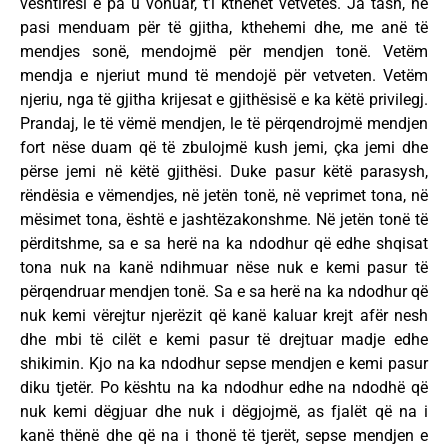
vështirësi e pa u vonuar, t’i kthehet vetvetes. Ja tash, ne
pasi menduam për të gjitha, kthehemi dhe, me anë të
mendjes sonë, mendojmë për mendjen tonë. Vetëm
mendja e njeriut mund të mendojë për vetveten. Vetëm
njeriu, nga të gjitha krijesat e gjithësisë e ka këtë privilegj.
Prandaj, le të vëmë mendjen, le të përqendrojmë mendjen
fort nëse duam që të zbulojmë kush jemi, çka jemi dhe
përse jemi në këtë gjithësi. Duke pasur këtë parasysh,
rëndësia e vëmendjes, në jetën tonë, në veprimet tona, në
mësimet tona, është e jashtëzakonshme. Në jetën tonë të
përditshme, sa e sa herë na ka ndodhur që edhe shqisat
tona nuk na kanë ndihmuar nëse nuk e kemi pasur të
përqendruar mendjen tonë. Sa e sa herë na ka ndodhur që
nuk kemi vërejtur njerëzit që kanë kaluar krejt afër nesh
dhe mbi të cilët e kemi pasur të drejtuar madje edhe
shikimin. Kjo na ka ndodhur sepse mendjen e kemi pasur
diku tjetër. Po kështu na ka ndodhur edhe na ndodhë që
nuk kemi dëgjuar dhe nuk i dëgjojmë, as fjalët që na i
kanë thënë dhe që na i thonë të tjerët, sepse mendjen e