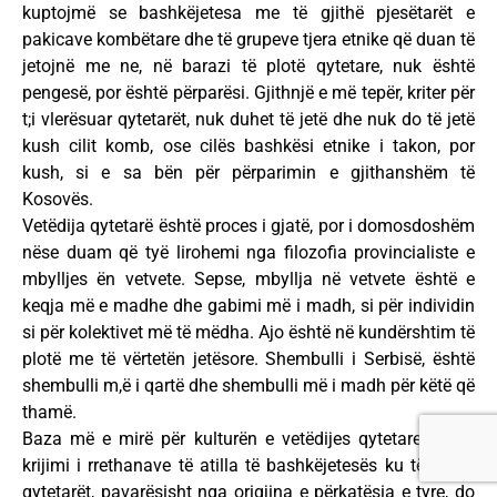
kuptojmë se bashkëjetesa me të gjithë pjesëtarët e
pakicave kombëtare dhe të grupeve tjera etnike që duan të
jetojnë me ne, në barazi të plotë qytetare, nuk është
pengesë, por është përparësi. Gjithnjë e më tepër, kriter për
t;i vlerësuar qytetarët, nuk duhet të jetë dhe nuk do të jetë
kush cilit komb, ose cilës bashkësi etnike i takon, por
kush, si e sa bën për përparimin e gjithanshëm të
Kosovës.
Vetëdija qytetarë është proces i gjatë, por i domosdoshëm
nëse duam që tyë lirohemi nga filozofia provincialiste e
mbylljes ën vetvete. Sepse, mbyllja në vetvete është e
keqja më e madhe dhe gabimi më i madh, si për individin
si për kolektivet më të mëdha. Ajo është në kundërshtim të
plotë me të vërtetën jetësore. Shembulli i Serbisë, është
shembulli m,ë i qartë dhe shembulli më i madh për këtë që
thamë.
Baza më e mirë për kulturën e vetëdijes qytetare, është
krijimi i rrethanave të atilla të bashkëjetesës ku të gjithë
qytetarët, pavarësisht nga origjina e përkatësia e tyre, do