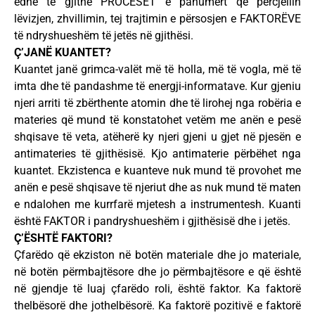
edhe të gjithë PROCESET e panumërt që përcjellin
lëvizjen, zhvillimin, tej trajtimin e përsosjen e FAKTORËVE
të ndryshueshëm të jetës në gjithësi.
Ç’JANË KUANTET?
Kuantet janë grimca-valët më të holla, më të vogla, më të
imta dhe të pandashme të energji-informatave. Kur gjeniu
njeri arriti të zbërthente atomin dhe të lirohej nga robëria e
materies që mund të konstatohet vetëm me anën e pesë
shqisave të veta, atëherë ky njeri gjeni u gjet në pjesën e
antimateries të gjithësisë. Kjo antimaterie përbëhet nga
kuantet. Ekzistenca e kuanteve nuk mund të provohet me
anën e pesë shqisave të njeriut dhe as nuk mund të maten
e ndalohen me kurrfarë mjetesh a instrumentesh. Kuanti
është FAKTOR i pandryshueshëm i gjithësisë dhe i jetës.
Ç’ËSHTË FAKTORI?
Çfarëdo që ekziston në botën materiale dhe jo materiale,
në botën përmbajtësore dhe jo përmbajtësore e që është
në gjendje të luaj çfarëdo roli, është faktor. Ka faktorë
thelbësorë dhe jothelbësorë. Ka faktorë pozitivë e faktorë