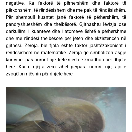
negativë. Ka faktorë të përhershëm dhe faktorë të
përkohshëm, të rëndësishëm dhe më pak të rëndësishëm.
Për shembull kuantet janë faktorë të përhershëm, të
pandryshueshëm dhe thelbësorë. Gjithashtu lëvizja ose
qarkullimi i kuanteve dhe i atomeve është e përhershme
dhe me rëndësi thelbësore për jetën dhe ekzistencën në
gjithësi. Zeroja, bie fjala është faktor jashtëzakonisht i
rëndësishëm në matematikë. Zeroja që simbolizon asgjë
kur vihet pas numrit një, këtë njësh e zmadhon për dhjetë
herë. Kur e njëjta zero vihet përpara numrit një, ajo e
zvogëlon njëshin për dhjetë herë.