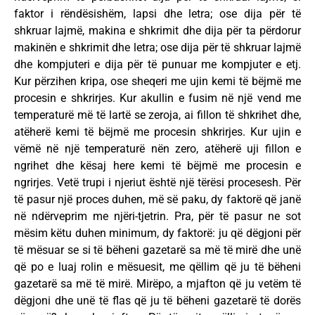
faktor i rëndësishëm, lapsi dhe letra; ose dija për të
shkruar lajmë, makina e shkrimit dhe dija për ta përdorur
makinën e shkrimit dhe letra; ose dija për të shkruar lajmë
dhe kompjuteri e dija për të punuar me kompjuter e etj.
Kur përzihen kripa, ose sheqeri me ujin kemi të bëjmë me
procesin e shkrirjes. Kur akullin e fusim në një vend me
temperaturë më të lartë se zeroja, ai fillon të shkrihet dhe,
atëherë kemi të bëjmë me procesin shkrirjes. Kur ujin e
vëmë në një temperaturë nën zero, atëherë uji fillon e
ngrihet dhe kësaj here kemi të bëjmë me procesin e
ngrirjes. Vetë trupi i njeriut është një tërësi procesesh. Për
të pasur një proces duhen, më së paku, dy faktorë që janë
në ndërveprim me njëri-tjetrin. Pra, për të pasur ne sot
mësim këtu duhen minimum, dy faktorë: ju që dëgjoni për
të mësuar se si të bëheni gazetarë sa më të mirë dhe unë
që po e luaj rolin e mësuesit, me qëllim që ju të bëheni
gazetarë sa më të mirë. Mirëpo, a mjafton që ju vetëm të
dëgjoni dhe unë të flas që ju të bëheni gazetarë të dorës