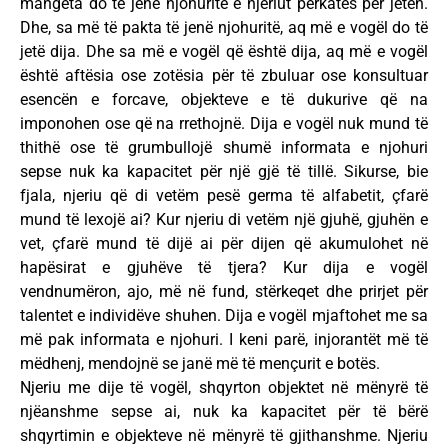
mangëta do të jenë njohuritë e njeriut përkatës për jetën.
Dhe, sa më të pakta të jenë njohuritë, aq më e vogël do të
jetë dija. Dhe sa më e vogël që është dija, aq më e vogël
është aftësia ose zotësia për të zbuluar ose konsultuar
esencën e forcave, objekteve e të dukurive që na
imponohen ose që na rrethojnë. Dija e vogël nuk mund të
thithë ose të grumbullojë shumë informata e njohuri
sepse nuk ka kapacitet për një gjë të tillë. Sikurse, bie
fjala, njeriu që di vetëm pesë germa të alfabetit, çfarë
mund të lexojë ai? Kur njeriu di vetëm një gjuhë, gjuhën e
vet, çfarë mund të dijë ai për dijen që akumulohet në
hapësirat e gjuhëve të tjera? Kur dija e vogël
vendnumëron, ajo, më në fund, stërkeqet dhe prirjet për
talentet e individëve shuhen. Dija e vogël mjaftohet me sa
më pak informata e njohuri. I keni parë, injorantët më të
mëdhenj, mendojnë se janë më të mençurit e botës.
Njeriu me dije të vogël, shqyrton objektet në mënyrë të
njëanshme sepse ai, nuk ka kapacitet për të bërë
shqyrtimin e objekteve në mënyrë të gjithanshme. Njeriu