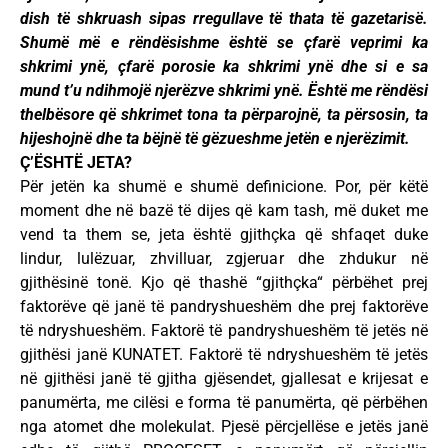
dish të shkruash sipas rregullave të thata të gazetarisë.
Shumë më e rëndësishme është se çfarë veprimi ka
shkrimi ynë, çfarë porosie ka shkrimi ynë dhe si e sa
mund t’u ndihmojë njerëzve shkrimi ynë. Është me rëndësi
thelbësore që shkrimet tona ta përparojnë, ta përsosin, ta
hijeshojnë dhe ta bëjnë të gëzueshme jetën e njerëzimit.
Ç’ËSHTË JETA?
Për jetën ka shumë e shumë definicione. Por, për këtë
moment dhe në bazë të dijes që kam tash, më duket me
vend ta them se, jeta është gjithçka që shfaqet duke
lindur, lulëzuar, zhvilluar, zgjeruar dhe zhdukur në
gjithësinë tonë. Kjo që thashë “gjithçka“ përbëhet prej
faktorëve që janë të pandryshueshëm dhe prej faktorëve
të ndryshueshëm. Faktorë të pandryshueshëm të jetës në
gjithësi janë KUNATET. Faktorë të ndryshueshëm të jetës
në gjithësi janë të gjitha gjësendet, gjallesat e krijesat e
panumërta, me cilësi e forma të panumërta, që përbëhen
nga atomet dhe molekulat. Pjesë përcjellëse e jetës janë