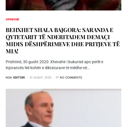
OPINIONE
BEHXHET SHALA BAJGORA: SARANDA E
QYTETARIT TË NDERITADEM DEMAÇI
MIDIS DËSHPËRIMEVE DHE PRITJEVE TË
MIA!
Prishtinë, 30 gusht 2020: Xhevahir i bukurisë apo perlë e
injorancës Në kohën e diktaturave të mëdhe në…
NGA
EDITORI
31 GUSHT, 2020
NO COMMENTS