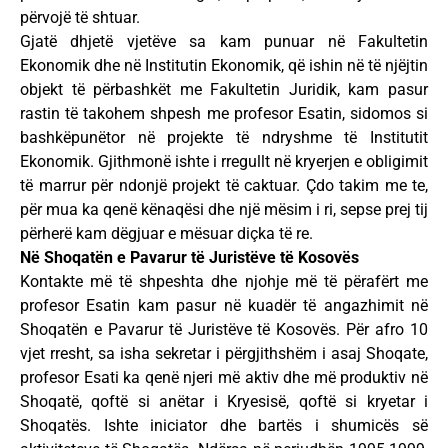
përvojë të shtuar.
Gjatë dhjetë vjetëve sa kam punuar në Fakultetin
Ekonomik dhe në Institutin Ekonomik, që ishin në të njëjtin
objekt të përbashkët me Fakultetin Juridik, kam pasur
rastin të takohem shpesh me profesor Esatin, sidomos si
bashkëpunëtor në projekte të ndryshme të Institutit
Ekonomik. Gjithmonë ishte i rregullt në kryerjen e obligimit
të marrur për ndonjë projekt të caktuar. Çdo takim me te,
për mua ka qenë kënaqësi dhe një mësim i ri, sepse prej tij
përherë kam dëgjuar e mësuar diçka të re.
Në Shoqatën e Pavarur të Juristëve të Kosovës
Kontakte më të shpeshta dhe njohje më të përafërt me
profesor Esatin kam pasur në kuadër të angazhimit në
Shoqatën e Pavarur të Juristëve të Kosovës. Për afro 10
vjet rresht, sa isha sekretar i përgjithshëm i asaj Shoqate,
profesor Esati ka qenë njeri më aktiv dhe më produktiv në
Shoqatë, qoftë si anëtar i Kryesisë, qoftë si kryetar i
Shoqatës. Ishte iniciator dhe bartës i shumicës së