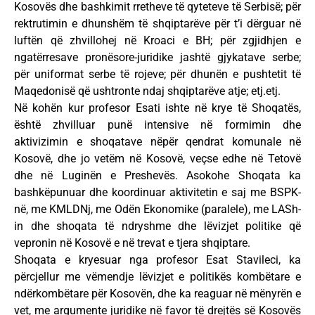
Kosovës dhe bashkimit rretheve të qyteteve të Serbisë; për
rektrutimin e dhunshëm të shqiptarëve për t’i dërguar në
luftën që zhvillohej në Kroaci e BH; për zgjidhjen e
ngatërresave pronësore-juridike jashtë gjykatave serbe;
për uniformat serbe të rojeve; për dhunën e pushtetit të
Maqedonisë që ushtronte ndaj shqiptarëve atje; etj.etj.
Në kohën kur profesor Esati ishte në krye të Shoqatës,
është zhvilluar punë intensive në formimin dhe
aktivizimin e shoqatave nëpër qendrat komunale në
Kosovë, dhe jo vetëm në Kosovë, veçse edhe në Tetovë
dhe në Luginën e Preshevës. Asokohe Shoqata ka
bashkëpunuar dhe koordinuar aktivitetin e saj me BSPK-
në, me KMLDNj, me Odën Ekonomike (paralele), me LASh-
in dhe shoqata të ndryshme dhe lëvizjet politike që
vepronin në Kosovë e në trevat e tjera shqiptare.
Shoqata e kryesuar nga profesor Esat Stavileci, ka
përcjellur me vëmendje lëvizjet e politikës kombëtare e
ndërkombëtare për Kosovën, dhe ka reaguar në mënyrën e
vet, me argumente juridike në favor të drejtës së Kosovës