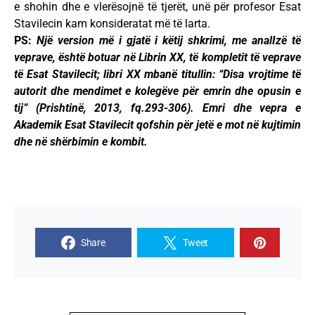
e shohin dhe e vlerësojnë të tjerët, unë për profesor Esat
Stavilecin kam konsideratat më të larta.
PS:
Një version më i gjatë i këtij shkrimi, me analIzë të
veprave, është botuar në Librin XX, të kompletit të veprave
të Esat Stavilecit; libri XX mbanë titullin: “Disa vrojtime të
autorit dhe mendimet e kolegëve për emrin dhe opusin e
tij” (Prishtinë, 2013, fq.293-306). Emri dhe vepra e
Akademik Esat Stavilecit qofshin për jetë e mot në kujtimin
dhe në shërbimin e kombit.
Share
Tweet