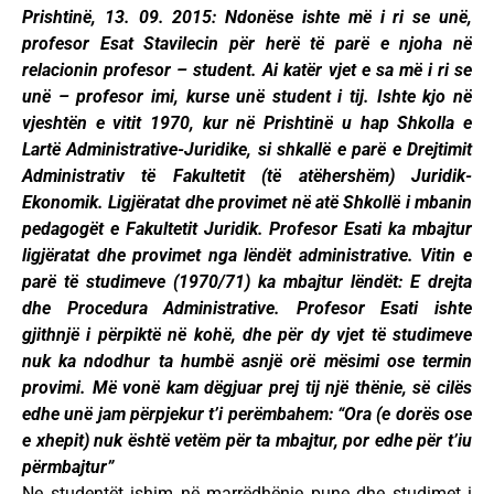
Prishtinë, 13. 09. 2015: Ndonëse ishte më i ri se unë,
profesor Esat Stavilecin për herë të parë e njoha në
relacionin profesor – student. Ai katër vjet e sa më i ri se
unë – profesor imi, kurse unë student i tij. Ishte kjo në
vjeshtën e vitit 1970, kur në Prishtinë u hap Shkolla e
Lartë Administrative-Juridike, si shkallë e parë e Drejtimit
Administrativ të Fakultetit (të atëhershëm) Juridik-
Ekonomik. Ligjëratat dhe provimet në atë Shkollë i mbanin
pedagogët e Fakultetit Juridik. Profesor Esati ka mbajtur
ligjëratat dhe provimet nga lëndët administrative. Vitin e
parë të studimeve (1970/71) ka mbajtur lëndët: E drejta
dhe Procedura Administrative.
P
rofesor Esati ishte
gjithnjë i përpiktë në kohë, dhe për dy vjet të studimeve
nuk ka ndodhur ta humbë asnjë orë mësimi ose termin
provimi. Më vonë kam dëgjuar prej tij një thënie, së cilës
edhe unë jam përpjekur t’i perëmbahem: “Ora (e dorës ose
e xhepit) nuk është vetëm për ta mbajtur, por edhe për t’iu
përmbajtur”
Ne studentët ishim në marrëdhënie pune dhe studimet i