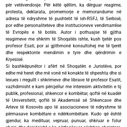
për vetëvendosje. Për këtë qëllim, ka dërguar reagime,
protesta, deklarata, promemorje e memorandume në
adresa të ndryshme të pushtetit të ish-RSFJ, të Serbisë,
por edhe personaliteteve dhe institucioneve vendimarrëse
të Evropës e të botës. Autor i pothuajse të gjitha
reagimeve me shkrim të Shoqatës ishte, kush tjetër pos
profesor Esati, por ai gjithmonë konsultohej me të tjerët
dhe respektonte mendimin e tyre dhe qëndrimin e
Kryesisë.
Si bashkëpunëtor i afërt në Shoqatën e Juristëve, por
edhe më heret dhe më vonë në konakte të shpeshta dhe si
lexues i rregullt i shkrimeve dhe librave të profesor Esatit,
vazhdimisht e kam përcjellur me interesim aktivitetin e tij
publik, profesional, shkencor e kombëtar, qoftë në kuadër
të Universitetit, qoftë të Akademisë së Shkencave dhe
Arteve të Kosovës apo të asociacioneve të ndryshme të
përmasave kombëtare e ndërkombëtare. Kudo që është
gjendur, ka medituar, vepruar, punuar, shkruar e folur