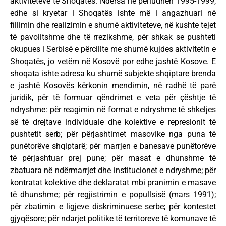
aktiviteteve të Shoqatës. Ndërsa në periudhën 1995-1999,
edhe si kryetar i Shoqatës ishte më i angazhuari në
fillimin dhe realizimin e shumë aktiviteteve, në kushte tejet
të pavolitshme dhe të rrezikshme, për shkak se pushteti
okupues i Serbisë e përcillte me shumë kujdes aktivitetin e
Shoqatës, jo vetëm në Kosovë por edhe jashtë Kosove. E
shoqata ishte adresa ku shumë subjekte shqiptare brenda
e jashtë Kosovës kërkonin mendimin, në radhë të parë
juridik, për të formuar qëndrimet e veta për çështje të
ndryshme: për reagimin në format e ndryshme të shkeljes
së të drejtave individuale dhe kolektive e represionit të
pushtetit serb; për përjashtimet masovike nga puna të
punëtorëve shqiptarë; për marrjen e banesave punëtorëve
të përjashtuar prej pune; për masat e dhunshme të
zbatuara në ndërmarrjet dhe institucionet e ndryshme; për
kontratat kolektive dhe deklaratat mbi pranimin e masave
të dhunshme; për regjistrimin e popullsisë (mars 1991);
për zbatimin e ligjeve diskriminuese serbe; për kontestet
gjyqësore; për ndarjet politike të territoreve të komunave të