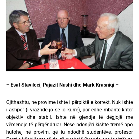
– Esat Stavileci, Pajazit Nushi dhe Mark Krasniqi –
Gjithashtu, në provime ishte i përpiktë e korrekt. Nuk ishte
i ashpër (i vrazhdë jo se jo kurrë), por edhe mbante kriter
objektiv dhe stabil. Ishte në gjendje të dëgjojë me
vëmendje të përqëndruar. Nëse ndonjëri kishte tremë apo
hutohej në provim, që iu ndodhë studentëve, profesor