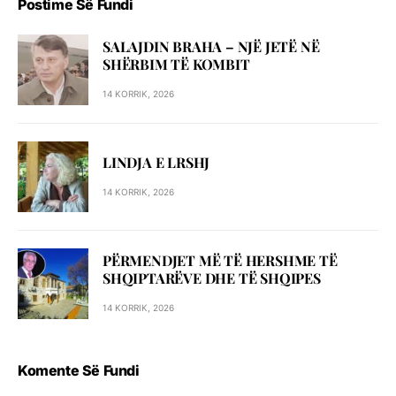
Postime Së Fundi
SALAJDIN BRAHA – NJЁ JETЁ NЁ
SHЁRBIM TЁ KOMBIT
14 KORRIK, 2026
LINDJA E LRSHJ
14 KORRIK, 2026
PËRMENDJET MË TË HERSHME TË
SHQIPTARËVE DHE TË SHQIPES
14 KORRIK, 2026
Komente Së Fundi