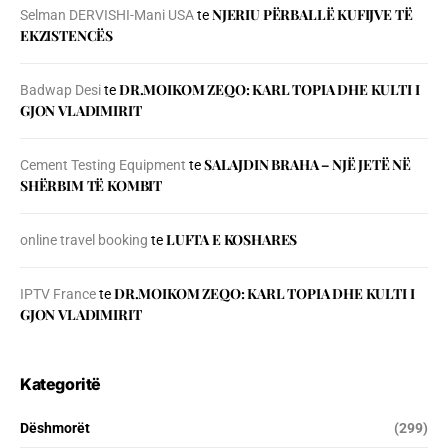
NJERIU PЁRBALLЁ KUFIJVE TЁ
Selman DERVISHI-Mani USA
te
EKZISTENCЁS
DR.MOIKOM ZEQO: KARL TOPIA DHE KULTI I
Badwap Desi
te
GJON VLADIMIRIT
SALAJDIN BRAHA – NJЁ JETЁ NЁ
Cement Testing Equipment
te
SHЁRBIM TЁ KOMBIT
LUFTA E KOSHARES
online travel booking
te
DR.MOIKOM ZEQO: KARL TOPIA DHE KULTI I
IPTV France
te
GJON VLADIMIRIT
Kategoritë
Dëshmorët
(299)