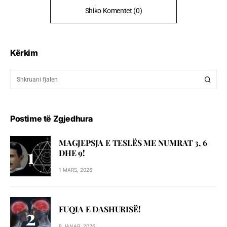
Shiko Komentet (0)
Kërkim
Postime të Zgjedhura
MAGJEPSJA E TESLËS ME NUMRAT 3, 6
DHE 9!
1 MARS, 2026
FUQIA E DASHURISË!
8 JANAR, 2026