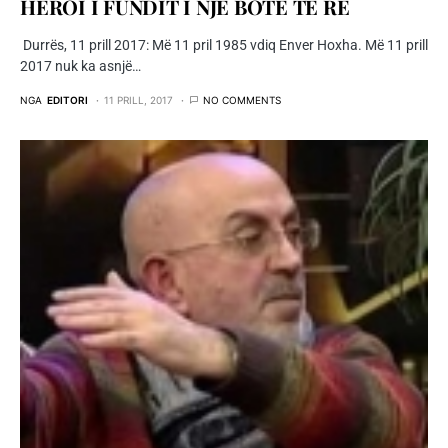
HEROI I FUNDIT I NJË BOTE TË RE
Durrës, 11 prill 2017: Më 11 pril 1985 vdiq Enver Hoxha. Më 11 prill
2017 nuk ka asnjë…
NGA
EDITORI
11 PRILL, 2017
NO COMMENTS