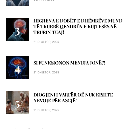
HIGJIENA E DOBËT E DHËMBËVE MUND
TË TKURRË QENDRËN E KUJTESËS NË
TRURIN TUAJ!
21 DHJETOR, 2025
SI FUNKSIONON MENDJA JONË?!
21 DHJETOR, 2025
DIOGJENI I VARFËR QË NUK KISHTE
NEVOJË PËR ASGJË!
21 DHJETOR, 2025