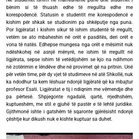
bënim si të thuash edhe të rregullta edhe me
korespodencë. Statusin e studentit me korespodencë e
kishim për shkak se studionim pa shkëputje nga puna.
Por ligjëratat i kishim sikur të ishim studentë të rregullt,
vetëm se ato mbaheshin në orët e pasditës, deri orët e
vona të natës. Edhepse mungesa nga orët e mësimit nuk
ndëshkohej në asnjë mënyrë, ne ishim të rregullt në
ligjërata, sepse ishim të vetëdijshëm se kjo na ndihmon
në zotërimin e lëndëve dhe në provimet që na pritnin. Unë
për vetën time, për dy vjet të studimeve në atë Shkollë, nuk
ka ndodhur ta kem lëshuar ndonjë ligjëratë që ka mbajtur
profesor Esati. Ligjëratat e tij i ndiqnim me vëmendje dhe
pa përtesë. Shpjegonte ngadalë, qartë, rrjedhshëm,
kuptueshëm, me stil e gjuhë të pastër e të lehtë juridike.
Gjithmonë ishte i gatshëm të sqaronte gjërësisht ndonjë
çështje kur dikush nuk e kishte kuptuar sa duhet.