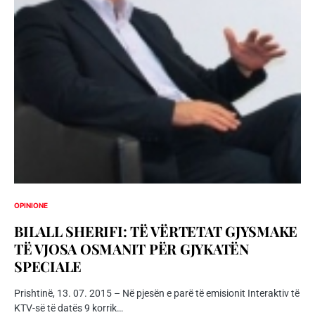
OPINIONE
BILALL SHERIFI: TË VËRTETAT GJYSMAKE
TË VJOSA OSMANIT PËR GJYKATËN
SPECIALE
Prishtinë, 13. 07. 2015 – Në pjesën e parë të emisionit Interaktiv të
KTV-së të datës 9 korrik…