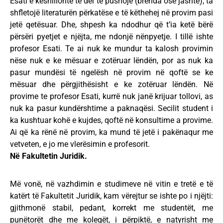
Esati e këshillonte të del të pushojë (brenda ose jashtë), ta
shfletojë literaturën përkatëse e të këthehej në provim pasi
jetë qetësuar. Dhe, shpesh ka ndodhur që t’ia ketë bërë
përsëri pyetjet e njëjta, me ndonjë nënpyetje. I tillë ishte
profesor Esati. Te ai nuk ke mundur ta kalosh provimin
nëse nuk e ke mësuar e zotëruar lëndën, por as nuk ka
pasur mundësi të ngelësh në provim në qoftë se ke
mësuar dhe përgjithësisht e ke zotëruar lëndën. Në
provime te profesor Esati, kurrë nuk janë krijuar tollovi, as
nuk ka pasur kundërshtime a paknaqësi. Secilit student i
ka kushtuar kohë e kujdes, qoftë në konsultime a provime.
Ai që ka rënë në provim, ka mund të jetë i pakënaqur me
vetveten, e jo me vlerësimin e profesorit.
Në Fakultetin Juridik.
Më vonë, në vazhdimin e studimeve në vitin e tretë e të
katërt të Fakultetit Juridik, kam vërejtur se ishte po i njëjti:
gjithmonë stabil, pedant, korrekt me studentët, me
punëtorët dhe me kolegët, i përpiktë, e natyrisht me