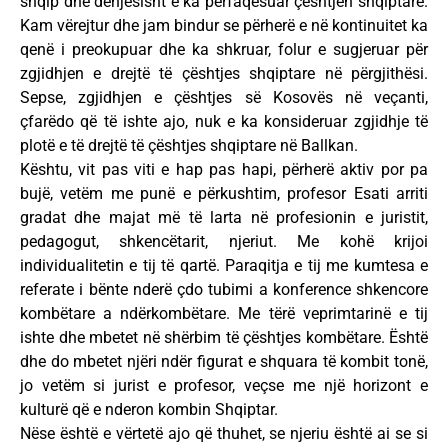
shqip dhe denjësisht e ka përfaqësuar çështjen shqiptare.
Kam vërejtur dhe jam bindur se përherë e në kontinuitet ka
qenë i preokupuar dhe ka shkruar, folur e sugjeruar për
zgjidhjen e drejtë të çështjes shqiptare në përgjithësi.
Sepse, zgjidhjen e çështjes së Kosovës në veçanti,
çfarëdo që të ishte ajo, nuk e ka konsideruar zgjidhje të
plotë e të drejtë të çështjes shqiptare në Ballkan.
Kështu, vit pas viti e hap pas hapi, përherë aktiv por pa
bujë, vetëm me punë e përkushtim, profesor Esati arriti
gradat dhe majat më të larta në profesionin e juristit,
pedagogut, shkencëtarit, njeriut. Me kohë krijoi
individualitetin e tij të qartë. Paraqitja e tij me kumtesa e
referate i bënte nderë çdo tubimi a konference shkencore
kombëtare a ndërkombëtare. Me tërë veprimtarinë e tij
ishte dhe mbetet në shërbim të çështjes kombëtare. Është
dhe do mbetet njëri ndër figurat e shquara të kombit tonë,
jo vetëm si jurist e profesor, veçse me një horizont e
kulturë që e nderon kombin Shqiptar.
Nëse është e vërtetë ajo që thuhet, se njeriu është ai se si