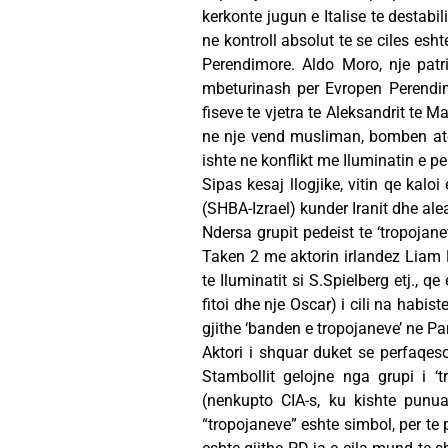
kerkonte jugun e Italise te destabi
ne kontroll absolut te se ciles esh
Perendimore. Aldo Moro, nje patri
mbeturinash per Evropen Perendimor
fiseve te vjetra te Aleksandrit te M
ne nje vend musliman, bomben atom
ishte ne konflikt me Iluminatin e p
Sipas kesaj llogjike, vitin qe kaloi
(SHBA-Izrael) kunder Iranit dhe alea
Ndersa grupit pedeist te ‘tropojane
Taken 2 me aktorin irlandez Liam N
te Iluminatit si S.Spielberg etj., 
fitoi dhe nje Oscar) i cili na habis
gjithe ‘banden e tropojaneve’ ne P
Aktori i shquar duket se perfaqeso
Stambollit gelojne nga grupi i ‘tr
(nenkupto CIA-s, ku kishte punu
“tropojaneve” eshte simbol, per te