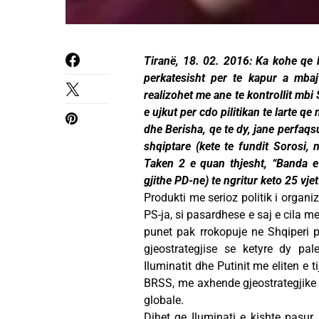
Tiranë, 18. 02. 2016: Ka kohe qe k
perkatesisht per te kapur a mbaj
realizohet me ane te kontrollit mbi
e ujkut per cdo pilitikan te larte qe
dhe Berisha, qe te dy, jane perfaqsu
shqiptare (kete te fundit Sorosi, n
Taken 2 e quan thjesht, “Banda e 
gjithe PD-ne) te ngritur keto 25 vj
Produkti me serioz politik i organ
PS-ja, si pasardhese e saj e cila me
punet pak rrokopuje ne Shqiperi 
gjeostrategjise se ketyre dy pa
Iluminatit dhe Putinit me eliten e t
BRSS, me axhende gjeostrategjike t
globale.
Dihet qe Iluminati e kishte pasur 