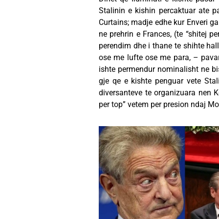
Stalinin e kishin percaktuar ate p
Curtains; madje edhe kur Enveri g
ne prehrin e Frances, (te “shitej 
perendim dhe i thane te shihte hal
ose me lufte ose me para, – pavars
ishte permendur nominalisht ne bi
gje qe e kishte penguar vete Sta
diversanteve te organizuara nen K
per top” vetem per presion ndaj Mo