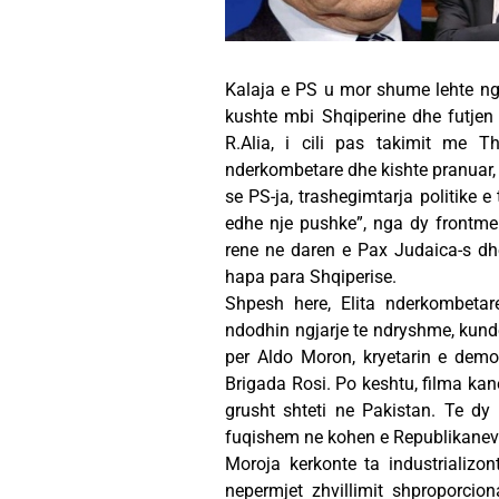
Kalaja e PS u mor shume lehte ng
kushte mbi Shqiperine dhe futjen p
R.Alia, i cili pas takimit me Th
nderkombetare dhe kishte pranuar, s
se PS-ja, trashegimtarja politike e 
edhe nje pushke”, nga dy frontme
rene ne daren e Pax Judaica-s dhe 
hapa para Shqiperise.
Shpesh here, Elita nderkombetare
ndodhin ngjarje te ndryshme, kunder
per Aldo Moron, kryetarin e demo
Brigada Rosi. Po keshtu, filma kan
grusht shteti ne Pakistan. Te dy
fuqishem ne kohen e Republikaneve 
Moroja kerkonte ta industrializon
nepermjet zhvillimit shproporciona