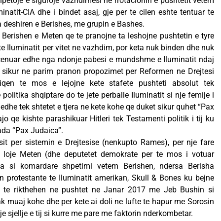
hpetoje e siguroje vazhdimesi ne rrotacionin e pushtetit vetem
minatit-CIA dhe i bindet asaj, gje per te cilen eshte tentuar te
a deshiren e Berishes, me grupin e Bashes.
e Berishen e Meten qe te pranojne ta leshojne pushtetin e tyre
ate Iluminatit per vitet ne vazhdim, por keta nuk binden dhe nuk
rcenuar edhe nga ndonje pabesi e mundshme e Iluminatit ndaj
r sikur ne parim pranon propozimet per Reformen ne Drejtesi
en te mos e lejojne kete stafete pushteti absolut tek
politika shqiptare do te jete perballe Iluminatit si nje femije i
 edhe tek shtetet e tjera ne kete kohe qe duket sikur quhet “Pax
o qe kishte parashikuar Hitleri tek Testamenti politik i tij ku
kada “Pax Judaica”.
it per sistemin e Drejtesise (nenkupto Rames), per nje fare
 loje Meten (dhe deputetet demokrate per te mos i votuar
ka si komardare shpetimi vetem Berishen, ndersa Berisha
 protestante te Iluminatit amerikan, Skull & Bones ku bejne
in te rikthehen ne pushtet ne Janar 2017 me Jeb Bushin si
k muaj kohe dhe per kete ai doli ne lufte te hapur me Sorosin
 sjellje e tij si kurre me pare me faktorin nderkombetar.