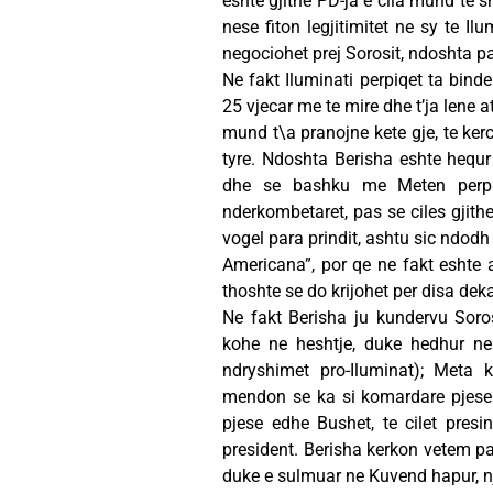
eshte gjithe PD-ja e cila mund te s
nese fiton legjitimitet ne sy te Ilu
negociohet prej Sorosit, ndoshta p
Ne fakt Iluminati perpiqet ta bind
25 vjecar me te mire dhe t’ja lene 
mund t\a pranojne kete gje, te ke
tyre. Ndoshta Berisha eshte hequ
dhe se bashku me Meten perpiq
nderkombetaret, pas se ciles gjithe 
vogel para prindit, ashtu sic ndodh
Americana”, por qe ne fakt eshte aj
thoshte se do krijohet per disa de
Ne fakt Berisha ju kundervu Soros
kohe ne heshtje, duke hedhur ne
ndryshimet pro-Iluminat); Meta 
mendon se ka si komardare pjesen
pjese edhe Bushet, te cilet pres
president. Berisha kerkon vetem pa
duke e sulmuar ne Kuvend hapur, nje