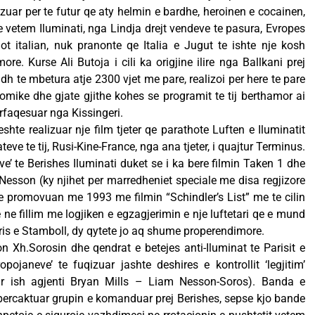
lizuar per te futur qe aty helmin e bardhe, heroinen e cocainen,
te vetem Iluminati, nga Lindja drejt vendeve te pasura, Evropes
ot italian, nuk pranonte qe Italia e Jugut te ishte nje kosh
e. Kurse Ali Butoja i cili ka origjine ilire nga Ballkani prej
adh te mbetura atje 2300 vjet me pare, realizoi per here te pare
ike dhe gjate gjithe kohes se programit te tij berthamor ai
erfaqesuar nga Kissingeri.
 eshte realizuar nje film tjeter qe parathote Luften e Iluminatit
teve te tij, Rusi-Kine-France, nga ana tjeter, i quajtur Terminus.
ve’ te Berishes Iluminati duket se i ka bere filmin Taken 1 dhe
esson (ky njihet per marredheniet speciale me disa regjizore
qe e promovuan me 1993 me filmin “Schindler’s List” me te cilin
te ne fillim me logjiken e egzagjerimin e nje luftetari qe e mund
aris e Stamboll, dy qytete jo aq shume properendimore.
n Xh.Sorosin dhe qendrat e betejes anti-Iluminat te Parisit e
opojaneve’ te fuqizuar jashte deshires e kontrollit ‘legjitim’
ar ish agjenti Bryan Mills – Liam Nesson-Soros). Banda e
 percaktuar grupin e komanduar prej Berishes, sepse kjo bande