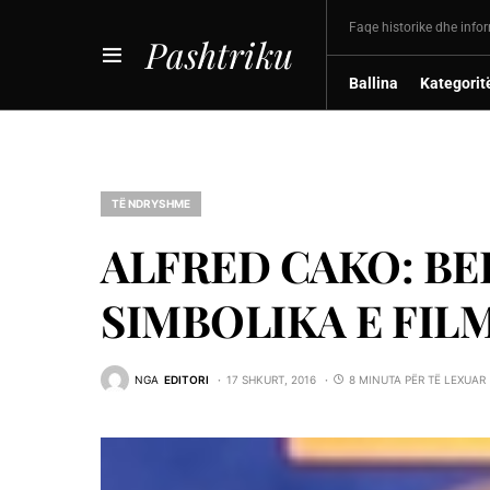
Faqe historike dhe info
Pashtriku
Ballina
Kategorit
TË NDRYSHME
ALFRED CAKO: BE
SIMBOLIKA E FILMI
NGA
EDITORI
17 SHKURT, 2016
8 MINUTA PËR TË LEXUAR