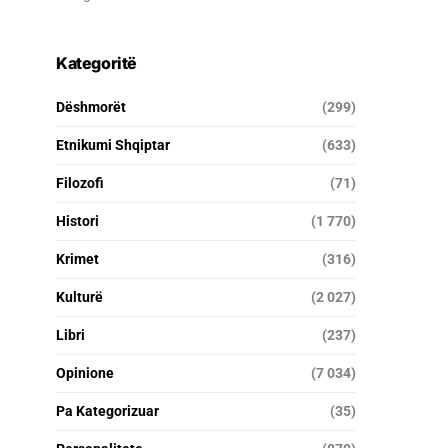
Kategoritë
Dëshmorët
(299)
Etnikumi Shqiptar
(633)
Filozofi
(71)
Histori
(1 770)
Krimet
(316)
Kulturë
(2 027)
Libri
(237)
Opinione
(7 034)
Pa Kategorizuar
(35)