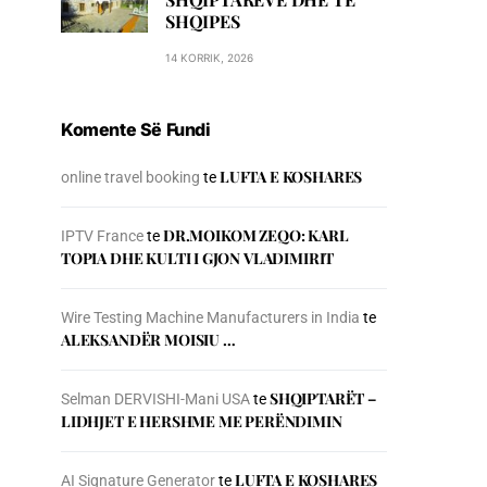
SHQIPES
14 KORRIK, 2026
Komente Së Fundi
LUFTA E KOSHARES
online travel booking
te
DR.MOIKOM ZEQO: KARL
IPTV France
te
TOPIA DHE KULTI I GJON VLADIMIRIT
Wire Testing Machine Manufacturers in India
te
ALEKSANDËR MOISIU …
SHQIPTARËT –
Selman DERVISHI-Mani USA
te
LIDHJET E HERSHME ME PERËNDIMIN
LUFTA E KOSHARES
AI Signature Generator
te