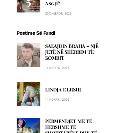
ASGJË!
21 DHJETOR, 2025
Postime Së Fundi
SALAJDIN BRAHA – NJЁ
JETЁ NЁ SHЁRBIM TЁ
KOMBIT
14 KORRIK, 2026
LINDJA E LRSHJ
14 KORRIK, 2026
PËRMENDJET MË TË
HERSHME TË
SHQIPTARËVE DHE TË