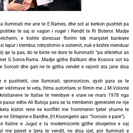
a Iluminati me ane te E.Rames, dhe sot ai kerkon pushtet pa
olitike te saj si vagon i vogel i Rendit te Ri Boteror. Madje
etcherin, e kishte dorezuar floririn tek manjatet bankiere
i lepur i trembur, ndryshimin e sistemit, nuk e kishte menduar
tij qe la pas, do te binte ne dore te Iluminatit “pa shkrehur as
net G.Soros-Rama. Madje gjithe Ballkani dhe Kosova sot ka
Sorosit dhe gati ne te gjitha vendet e rajonit ata jane disa
 e pushtetit, ose Iluminati, sponsorizon, qysh para se te
 viktimave te veta, filma autoritare, si filmin me J.M.Volonte
kristianeve te Italise te rrembyer e vrare ne mars 1978 nga
e pasur edhe Ali Butoja para se ta rrembenin gjeneralet ne nje
 keta kishin rene ne konflikt me frontmenin tjeter shume te
ne Shtepine e Bardhe, (H.Kissingerin apo “Sorosin e pare”).
te Italine e Jugut e ta modernizonte gjithe shoqerine e saj
l me pjeset e tjera te vendit, ne disa vjet, por Iluminati e