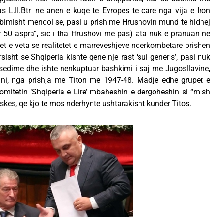
as L.II.Btr. ne anen e kuqe te Evropes te care nga vija e Iron
abimisht mendoi se, pasi u prish me Hrushovin mund te hidhej
per 50 aspra”, sic i tha Hrushovi me pas) ata nuk e pranuan ne
let e veta se realitetet e marreveshjeve nderkombetare prishen
isht se Shqiperia kishte qene nje rast ‘sui generis’, pasi nuk
sedime dhe ishte nenkuptuar bashkimi i saj me Jugosllavine,
lini, nga prishja me Titon me 1947-48. Madje edhe grupet e
omitetin ‘Shqiperia e Lire’ mbaheshin e dergoheshin si “mish
skes, qe kjo te mos nderhynte ushtarakisht kunder Titos.