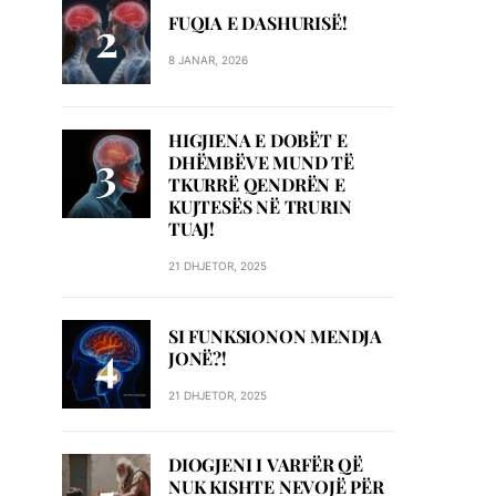
FUQIA E DASHURISË!
8 JANAR, 2026
HIGJIENA E DOBËT E
DHËMBËVE MUND TË
TKURRË QENDRËN E
KUJTESËS NË TRURIN
TUAJ!
21 DHJETOR, 2025
SI FUNKSIONON MENDJA
JONË?!
21 DHJETOR, 2025
DIOGJENI I VARFËR QË
NUK KISHTE NEVOJË PËR