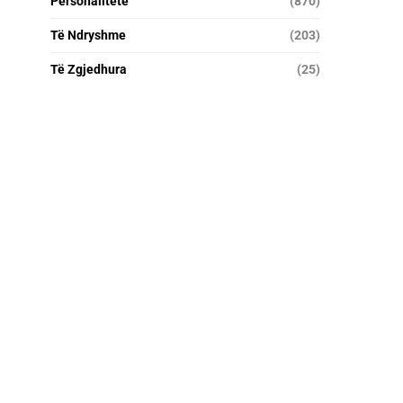
Personalitete
(870)
Të Ndryshme
(203)
Të Zgjedhura
(25)