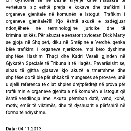
cili dyshohet se në bashk kryerje kanë masakra të
vërtetuara siç është prerja e kokave dhe trafikimi i
organeve gjenitale në komunën e Istogut. Trafikim i
organeve gjenitale?!!! Kjo është akuzë e padëgjuar
ndonjëherë në terminologjinë juridike dhe të
kriminalistikës. Për akuzat e senatorit zviceran Dick Marty
se gjoja në Shqipëri, diku në Shtëpinë e Verdhë, qenka
bërë trafikimi i organeve njerëzore, mbi këto dyshime
shpifëse Hashim Thaçi dhe Kadri Veseli gjinden në
Gjykatën Speciale të Tribunalit të Hagës. Pavarësisht se,
sipas të gjitha gjasave kjo akuzë e tmerrshme dhe
shpifëse do të bie për shkak të mungesës së provave, unë
u sjelli referenca të cilat shpien drejtpërdrejt në prova për
trafikimin e organeve gjenitale në komunën e Istogut që
është vendlindja ime. Akuza përmban datë, vend, kohë,
motiv, emër të viktimës, dhe të dyshuarit e përfshirë në
forma të ndryshme.
Data:
04.11.2013