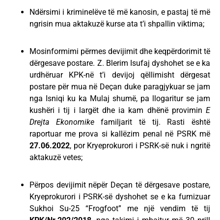
Ndërsimi i kriminelëve të më kanosin, e pastaj të më
ngrisin mua aktakuzë kurse ata t’i shpallin viktima;
Mosinformimi përmes devijimit dhe keqpërdorimit të
dërgesave postare. Z. Blerim Isufaj dyshohet se e ka
urdhëruar KPK-në t’i devijoj qëllimisht dërgesat
postare për mua në Deçan duke paragjykuar se jam
nga Isniqi ku ka Mulaj shumë, pa llogaritur se jam
kushëri i tij i largët dhe ia kam dhënë provimin
E
Drejta Ekonomike
familjarit të tij. Rasti është
raportuar me prova si kallëzim penal në PSRK më
27.06.2022
, por Kryeprokurori i PSRK-së nuk i ngritë
aktakuzë vetes;
Përpos devijimit nëpër Deçan të dërgesave postare,
Kryeprokurori i PSRK-së dyshohet se e ka furnizuar
Sukhoi Su-25 “Frogfoot” me një vendim të tij