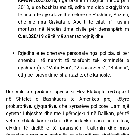
KPK/Nr.202/2018,
nga takimi i mbajtur më 30 prill
2018, e së bashku me të, edhe me disa aktgjykime
të huaja të gjykatave themelore në Prishtinë, Prizren,
dhe një nga Gjykata e Apelit, të cilat m’i kishin
montuar në lëndën time civile për dëmshpërblim
C.nr.320/19
që të më shantazhojnë; dhe
Rrjedha e të dhënave personale nga policia, si për
shembull të numrit të telefonit tek kriminelët e
dyshuar (tek “Mata Hari”, “Vrasësi Serik”, “Bulashi”,
etj.) për provokime, shantazhe, dhe kanosje.
Unë nuk jam prokuror special si Elez Blakaj të kërkoj azil
në Shtetet e Bashkuara të Amerikës prej këtyre
prokurorëve, gjyqtarëve, dhe zyrtarëve policorë. Jam një
qytetar i thjeshtë dhe më i përndjekuri në Ballkan, për të
vetmin shkak: kam kërkuar dhe po kërkoj qasje në drejtësi,
gjykim të drejtë e të paanshëm, trajtimin dhe mos