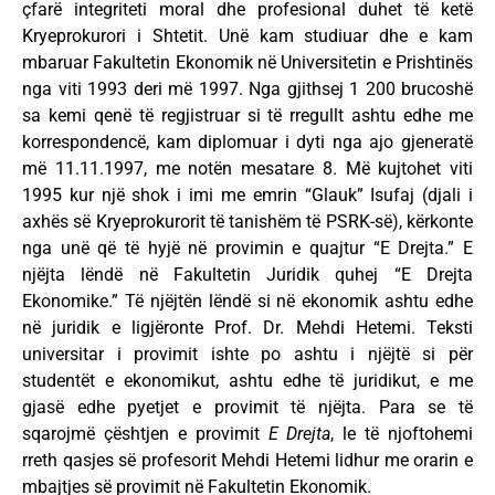
çfarë integriteti moral dhe profesional duhet të ketë
Kryeprokurori i Shtetit. Unë kam studiuar dhe e kam
mbaruar Fakultetin Ekonomik në Universitetin e Prishtinës
nga viti 1993 deri më 1997. Nga gjithsej 1 200 brucoshë
sa kemi qenë të regjistruar si të rregullt ashtu edhe me
korrespondencë, kam diplomuar i dyti nga ajo gjeneratë
më 11.11.1997, me notën mesatare 8. Më kujtohet viti
1995 kur një shok i imi me emrin “Glauk” Isufaj (djali i
axhës së Kryeprokurorit të tanishëm të PSRK-së), kërkonte
nga unë që të hyjë në provimin e quajtur “E Drejta.” E
njëjta lëndë në Fakultetin Juridik quhej “E Drejta
Ekonomike.” Të njëjtën lëndë si në ekonomik ashtu edhe
në juridik e ligjëronte Prof. Dr. Mehdi Hetemi. Teksti
universitar i provimit ishte po ashtu i njëjtë si për
studentët e ekonomikut, ashtu edhe të juridikut, e me
gjasë edhe pyetjet e provimit të njëjta. Para se të
sqarojmë çështjen e provimit
E Drejta
, le të njoftohemi
rreth qasjes së profesorit Mehdi Hetemi lidhur me orarin e
mbajtjes së provimit në Fakultetin Ekonomik.