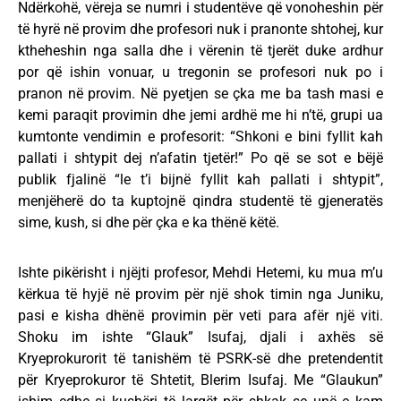
Ndërkohë, vëreja se numri i studentëve që vonoheshin për
të hyrë në provim dhe profesori nuk i pranonte shtohej, kur
ktheheshin nga salla dhe i vërenin të tjerët duke ardhur
por që ishin vonuar, u tregonin se profesori nuk po i
pranon në provim. Në pyetjen se çka me ba tash masi e
kemi paraqit provimin dhe jemi ardhë me hi n’të, grupi ua
kumtonte vendimin e profesorit: “Shkoni e bini fyllit kah
pallati i shtypit dej n’afatin tjetër!” Po që se sot e bëjë
publik fjalinë “le t’i bijnë fyllit kah pallati i shtypit”,
menjëherë do ta kuptojnë qindra studentë të gjeneratës
sime, kush, si dhe për çka e ka thënë këtë.
Ishte pikërisht i njëjti profesor, Mehdi Hetemi, ku mua m’u
kërkua të hyjë në provim për një shok timin nga Juniku,
pasi e kisha dhënë provimin për veti para afër një viti.
Shoku im ishte “Glauk” Isufaj, djali i axhës së
Kryeprokurorit të tanishëm të PSRK-së dhe pretendentit
për Kryeprokuror të Shtetit, Blerim Isufaj. Me “Glaukun”