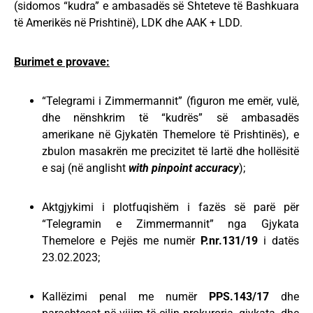
(sidomos “kudra” e ambasadës së Shteteve të Bashkuara
të Amerikës në Prishtinë), LDK dhe AAK + LDD.
Burimet e provave:
“Telegrami i Zimmermannit” (figuron me emër, vulë,
dhe nënshkrim të “kudrës” së ambasadës
amerikane në Gjykatën Themelore të Prishtinës), e
zbulon masakrën me precizitet të lartë dhe hollësitë
e saj (në anglisht
with pinpoint accuracy
);
Aktgjykimi i plotfuqishëm i fazës së parë për
“Telegramin e Zimmermannit” nga Gjykata
Themelore e Pejës me numër
P.nr.131/19
i datës
23.02.2023;
Kallëzimi penal me numër
PPS.143/17
dhe