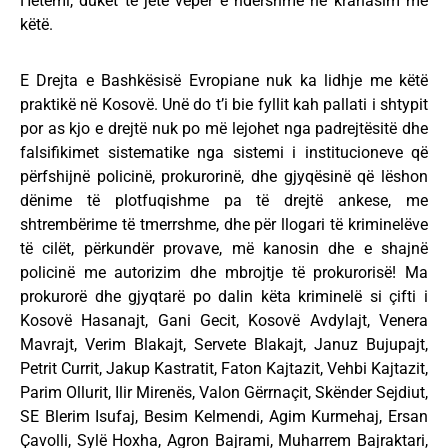
Hetemi, duket të jetë vepër e ndershme në krahasim me
këtë.
E Drejta e Bashkësisë Evropiane nuk ka lidhje me këtë
praktikë në Kosovë. Unë do t’i bie fyllit kah pallati i shtypit
por as kjo e drejtë nuk po më lejohet nga padrejtësitë dhe
falsifikimet sistematike nga sistemi i institucioneve që
përfshijnë policinë, prokurorinë, dhe gjyqësinë që lëshon
dënime të plotfuqishme pa të drejtë ankese, me
shtrembërime të tmerrshme, dhe për llogari të kriminelëve
të cilët, përkundër provave, më kanosin dhe e shajnë
policinë me autorizim dhe mbrojtje të prokurorisë! Ma
prokurorë dhe gjyqtarë po dalin këta kriminelë si çifti i
Kosovë Hasanajt, Gani Gecit, Kosovë Avdylajt, Venera
Mavrajt, Verim Blakajt, Servete Blakajt, Januz Bujupajt,
Petrit Currit, Jakup Kastratit, Faton Kajtazit, Vehbi Kajtazit,
Parim Ollurit, Ilir Mirenës, Valon Gërrnaçit, Skënder Sejdiut,
SE Blerim Isufaj, Besim Kelmendi, Agim Kurmehaj, Ersan
Ҫavolli, Sylë Hoxha, Agron Bajrami, Muharrem Bajraktari,