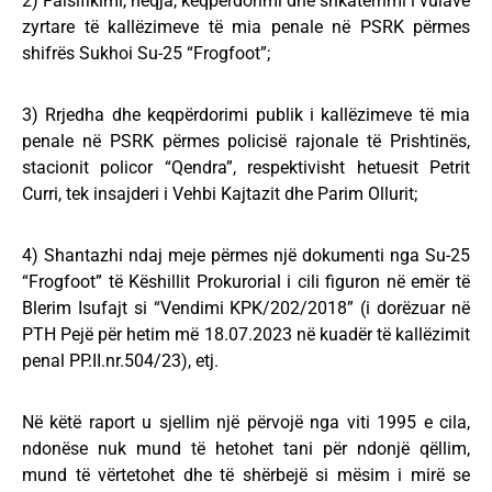
2) Falsifikimi, heqja, keqpërdorimi dhe shkatërrimi i vulave
zyrtare të kallëzimeve të mia penale në PSRK përmes
shifrës Sukhoi Su-25 “Frogfoot”;
3) Rrjedha dhe keqpërdorimi publik i kallëzimeve të mia
penale në PSRK përmes policisë rajonale të Prishtinës,
stacionit policor “Qendra”, respektivisht hetuesit Petrit
Curri, tek insajderi i Vehbi Kajtazit dhe Parim Ollurit;
4) Shantazhi ndaj meje përmes një dokumenti nga Su-25
“Frogfoot” të Këshillit Prokurorial i cili figuron në emër të
Blerim Isufajt si “Vendimi KPK/202/2018” (i dorëzuar në
PTH Pejë për hetim më 18.07.2023 në kuadër të kallëzimit
penal PP.II.nr.504/23), etj.
Në këtë raport u sjellim një përvojë nga viti 1995 e cila,
ndonëse nuk mund të hetohet tani për ndonjë qëllim,
mund të vërtetohet dhe të shërbejë si mësim i mirë se