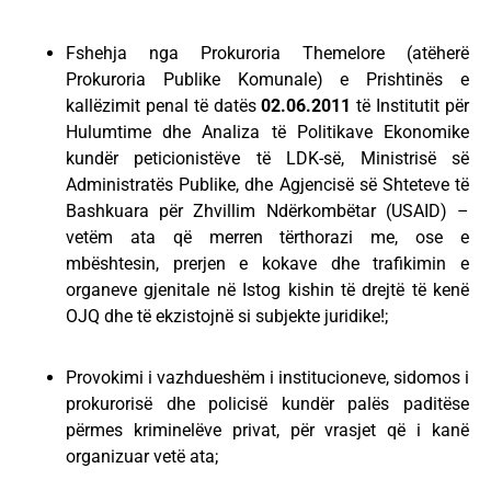
Fshehja nga Prokuroria Themelore (atëherë
Prokuroria Publike Komunale) e Prishtinës e
kallëzimit penal të datës
02.06.2011
të Institutit për
Hulumtime dhe Analiza të Politikave Ekonomike
kundër peticionistëve të LDK-së, Ministrisë së
Administratës Publike, dhe Agjencisë së Shteteve të
Bashkuara për Zhvillim Ndërkombëtar (USAID) –
vetëm ata që merren tërthorazi me, ose e
mbështesin, prerjen e kokave dhe trafikimin e
organeve gjenitale në Istog kishin të drejtë të kenë
OJQ dhe të ekzistojnë si subjekte juridike!;
Provokimi i vazhdueshëm i institucioneve, sidomos i
prokurorisë dhe policisë kundër palës paditëse
përmes kriminelëve privat, për vrasjet që i kanë
organizuar vetë ata;