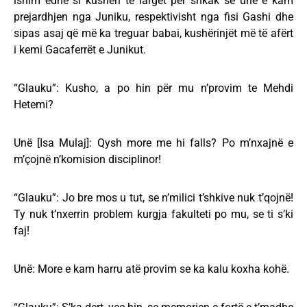
ishim edhe si kushëri të largët për shkak se unë e kam
prejardhjen nga Juniku, respektivisht nga fisi Gashi dhe
sipas asaj që më ka treguar babai, kushërinjët më të afërt
i kemi Gacaferrët e Junikut.
“Glauku”: Kusho, a po hin për mu n’provim te Mehdi
Hetemi?
Unë [Isa Mulaj]: Qysh more me hi falls? Po m’nxajnë e
m’çojnë n’komision disciplinor!
“Glauku”: Jo bre mos u tut, se n’milici t’shkive nuk t’qojnë!
Ty nuk t’nxerrin problem kurgja fakulteti po mu, se ti s’ki
faj!
Unë: More e kam harru atë provim se ka kalu koxha kohë.