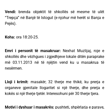
Vendi:
brenda objektit të shkollës së mesme të ulët
“Trepça” në Banjë të Istogut (e njohur më herët si Banja e
Pejës).
Koha:
ora 18:20-25.
Emri i personit të masakruar:
Nexhat Muzlijaj, roje e
shkollës dhe vëzhgues i zgjedhjeve lokale ditën paraprake
më 03.11.2013 në të njëjtin vend ku u masakrua të
nesërmen.
Lloji i krimit:
masakër; 32 therje me thikë, ku prerja e
organeve gjenitale llogaritet si një therje, dhe prerja e
kokës si një therje tjetër. Interesohuni për 30 therje tjera.
Motivi i dyshuar i masakrës:
pushteti, shpërlarja e parave,