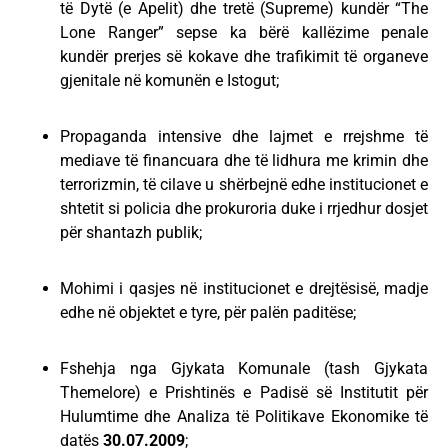
të Dytë (e Apelit) dhe tretë (Supreme) kundër “The
Lone Ranger” sepse ka bërë kallëzime penale
kundër prerjes së kokave dhe trafikimit të organeve
gjenitale në komunën e Istogut;
Propaganda intensive dhe lajmet e rrejshme të
mediave të financuara dhe të lidhura me krimin dhe
terrorizmin, të cilave u shërbejnë edhe institucionet e
shtetit si policia dhe prokuroria duke i rrjedhur dosjet
për shantazh publik;
Mohimi i qasjes në institucionet e drejtësisë, madje
edhe në objektet e tyre, për palën paditëse;
Fshehja nga Gjykata Komunale (tash Gjykata
Themelore) e Prishtinës e Padisë së Institutit për
Hulumtime dhe Analiza të Politikave Ekonomike të
datës
30.07.2009
;