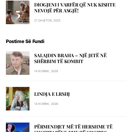
DIOGJENI I VARFËR QË NUK KISHTE
NEVOJË PËR ASGJË!
21 DHJETOR, 2025
Postime Së Fundi
SALAJDIN BRAHA – NJЁ JETЁ NЁ
SHЁRBIM TЁ KOMBIT
14 KORRIK, 2026
LINDJA E LRSHJ
14 KORRIK, 2026
PËRMENDJET MË TË HERSHME TË