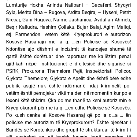
Lumturije Hoxha, Arlinda Nallbani – Gacaferri, Shyqyri
Syla, Merita Bina – Rugova, Ardita Beqiraj – Hyseni, Petrit
Nrecaj, Gani Rugova, Naime Jashanica, Avdullah Ahmeti,
Beqir Kalludra, Hashim Ҫollaku, Bujar Balaj, Agim Maliqi,
etj. Parmendoni vetëm këtë: Kryeprokurori e autorizon
Kosovë Hasanajn me ia q. …ën Policisë së Kosovës!
Ndonëse ajo dëshmi e incizimit të kanosjes shumë të
qartë është dorëzuar dhe raportuar me kallëzim penal
gjithkah nëpër institucionet e drejtësisë dhe sigurisë si
PSRK, Prokuroria Themelore Pejë, Inspektoriati Policor,
Gjykata Themelore, Gjykata e Apelit dhe është bërë edhe
publik, asgjë nuk është ndërmarrë ndaj kriminelit por
vetëm është përndjekur viktima deri në momentin kur po e
lexoni këtë shkrim. Çka do me thanë ta keni autorizimin e
Kryeprokurorit për me ia q. …ën edhe Policisë së Kosovës.
Po kush qenka ai Kosovë Hasanaj që po ia q…a … ën
policisë me autorizim të Kryeprokurorit? Është pjesëtar i
Bandës së Korotenkos dhe grupit të strukturuar të krimit i