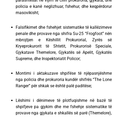
parashtesat në vijim të cilin prokuroria, gjykata, dhe
policia e kanë neglizhuar, fshehur, dhe keqpërdorur
masovikisht;
Falsifikimet dhe fshehjet sistematike të kallëzimeve
penale dhe provave nga shifra Su-25 “Frogfoot” nën
mbrojtjen e Këshillit Prokurorial, Zyrës së
Kryeprokurorit të Shtetit, Prokurorisë Speciale,
Gjykatave Themelore, Gjykatës së Apelit, Gjykatës
Supreme, dhe Inspektoriatit Policor;
Montimi i aktakuzave shpifëse të njëpasnjëshme
nga policia dhe prokuroria kundër shifrës “The Lone
Ranger” për shkak se është palë paditëse;
Lëshimi i dënimeve të plotfuqishme në bazë të
shpifjeve pa gjykim dhe me fshehje sistematike të
provave nga gjykata e shkallës së parë (Themelore),