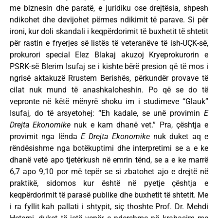
me biznesin dhe paratë, e juridiku ose drejtësia, shpesh
ndikohet dhe devijohet përmes ndikimit të parave. Si për
ironi, kur doli skandali i keqpërdorimit të buxhetit të shtetit
për rastin e fryerjes së listës të veteranëve të ish-UÇK-së,
prokurori special Elez Blakaj akuzoj Kryeprokurorin e
PSRK-së Blerim Isufaj se i kishte bërë presion që të mos i
ngrisë aktakuzë Rrustem Berishës, përkundër provave të
cilat nuk mund të anashkaloheshin. Po që se do të
vepronte në këtë mënyrë shoku im i studimeve “Glauk”
Isufaj, do të arsyetohej: “Eh kadale, se unë provimin
E
Drejta Ekonomike
nuk e kam dhanë vet.” Pra, çështja e
provimit nga lënda
E Drejta Ekonomike
nuk duket aq e
rëndësishme nga botëkuptimi dhe interpretimi se a e ke
dhanë vetë apo tjetërkush në emrin tënd, se a e ke marrë
6,7 apo 9,10 por më tepër se si zbatohet ajo e drejtë në
praktikë, sidomos kur është në pyetje çështja e
keqpërdorimit të parasë publike dhe buxhetit të shtetit. Me
i ra fyllit kah pallati i shtypit, siç thoshte Prof. Dr. Mehdi