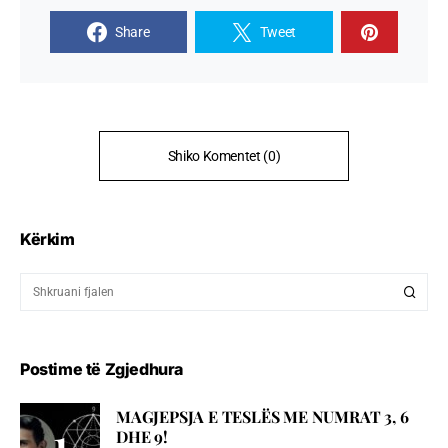
Share
Tweet
Shiko Komentet (0)
Kërkim
Postime të Zgjedhura
MAGJEPSJA E TESLËS ME NUMRAT 3, 6
DHE 9!