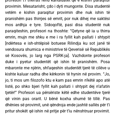
profesori t’i thërras rend kandidatët që e kishin paraqitur
provimin. Mesatarisht, çdo i dyti mungonte. Disa studentë
vetëm e kishin paraqitur provimin dhe nuk ishin të
pranishëm pas thirrjes së emrit, por nuk dihej me saktësi
mos ardhja e tyre. Sidoqoftë, pasi disa studentë nuk
paraqiteshin, profesori na thoshte: “Qetyne që ia u thirra
emrin, mujn me shku e me i ra fyllit kah pallati i shtypit
[ndërtesa e ish-shtëpisë botuese Rilindja ku sot janë të
vendosura shumica e ministrive të Qeverisë së Republikës
së Kosovës, jo larg nga PSRK-ja]. Vazhdonte profesori
duke i pyetur studentët që ishin të pranishëm. Posa
mbaronte me njërin, shfaqeshin studentët tjerë të cilëve u
kishte kaluar radha dhe kërkonin të hynin në provim. “Jo,
jo, ti mos um filozofo ktu e kam pas emrin n’këtë apo atë
listë, po shko bjeri fyllit kah pallati i shtypit dej n’afatin
tjetër!” Profesori ua përsëriste këtë edhe studentëve tjerë
që vinin pas orarit. U bënë koxha shumë të tillë. Pas
dhënies së provimit, unë qëndroja ende jashtë sallës për t’i
pritur shokët që ishin në pritje për t’iu nënshtruar provimit.