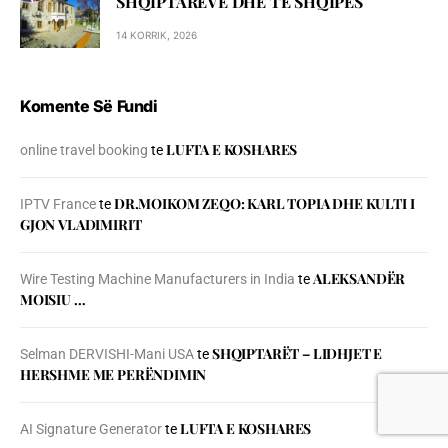
SHQIPTARËVE DHE TË SHQIPES
14 KORRIK, 2026
Komente Së Fundi
LUFTA E KOSHARES
online travel booking
te
DR.MOIKOM ZEQO: KARL TOPIA DHE KULTI I
IPTV France
te
GJON VLADIMIRIT
ALEKSANDËR
Wire Testing Machine Manufacturers in India
te
MOISIU …
SHQIPTARËT – LIDHJET E
Selman DERVISHI-Mani USA
te
HERSHME ME PERËNDIMIN
LUFTA E KOSHARES
AI Signature Generator
te