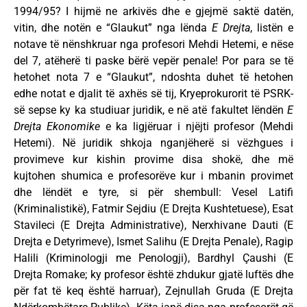
1994/95? I hijmë ne arkivës dhe e gjejmë saktë datën,
vitin, dhe notën e “Glaukut” nga lënda
E Drejta
, listën e
notave të nënshkruar nga profesori Mehdi Hetemi, e nëse
del 7, atëherë ti paske bërë vepër penale! Por para se të
hetohet nota 7 e “Glaukut”, ndoshta duhet të hetohen
edhe notat e djalit të axhës së tij, Kryeprokurorit të PSRK-
së sepse ky ka studiuar juridik, e në atë fakultet lëndën
E
Drejta Ekonomike
e ka ligjëruar i njëjti profesor (Mehdi
Hetemi). Në juridik shkoja nganjëherë si vëzhgues i
provimeve kur kishin provime disa shokë, dhe më
kujtohen shumica e profesorëve kur i mbanin provimet
dhe lëndët e tyre, si për shembull: Vesel Latifi
(Kriminalistikë), Fatmir Sejdiu (E Drejta Kushtetuese), Esat
Stavileci (E Drejta Administrative), Nerxhivane Dauti (E
Drejta e Detyrimeve), Ismet Salihu (E Drejta Penale), Ragip
Halili (Kriminologji me Penologji), Bardhyl Çaushi (E
Drejta Romake; ky profesor është zhdukur gjatë luftës dhe
për fat të keq është harruar), Zejnullah Gruda (E Drejta