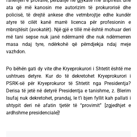
fshehjen e provave, përballje në gjykatë me shpifësit dhe
ata që më kanosin me autorizim të prokurorisë dhe
policisë, të drejtë ankese dhe vetmbrojtje edhe kundër
atyre të cilët kanë marrë licenca për profesionin e
mbrojtësit (avokatët). Një gjë e tillë më është mohuar deri
më tani sepse nuk janë ndërmarrë dhe nuk ndërmerren
masa ndaj tyre, ndërkohë që përndjekja ndaj meje
vazhdon.
Po bëhën gati dy vite dhe Kryeprokurori i Shtetit është me
ushtrues detyre. Kur do të dekretohet Kryeprokurori i
PSRK-së për Kryeprokuror të Shtetit nga Presidentja?
Derisa të jetë në detyrë Presidentja e tanishme, z. Blerim
Isufaj nuk dekretohet, prandaj, le t’i bjen fyllit kah pallati i
shtypit deri në afatin tjetër të “provimit” [zgjedhjet e
ardhshme presidenciale]!