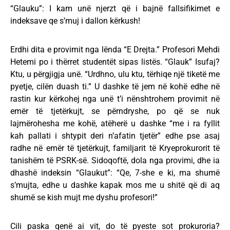
“Glauku”: I kam unë njerzt që i bajnë fallsifikimet e
indeksave qe s’muj i dallon kërkush!
Erdhi dita e provimit nga lënda “E Drejta.” Profesori Mehdi
Hetemi po i thërret studentët sipas listës. “Glauk” Isufaj?
Ktu, u përgjigja unë. “Urdhno, ulu ktu, tërhiqe një tiketë me
pyetje, cilën duash ti.” U dashke të jem në kohë edhe në
rastin kur kërkohej nga unë t’i nënshtrohem provimit në
emër të tjetërkujt, se përndryshe, po që se nuk
lajmërohesha me kohë, atëherë u dashke “me i ra fyllit
kah pallati i shtypit deri n’afatin tjetër” edhe pse asaj
radhe në emër të tjetërkujt, familjarit të Kryeprokurorit të
tanishëm të PSRK-së. Sidoqoftë, dola nga provimi, dhe ia
dhashë indeksin “Glaukut”: “Qe, 7-she e ki, ma shumë
s’mujta, edhe u dashke kapak mos me u shitë që di aq
shumë se kish mujt me dyshu profesori!”
Cili paska qenë ai vit, do të pyeste sot prokuroria?