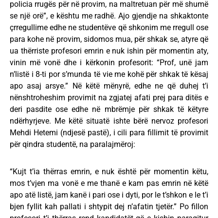
policia rrugës për në provim, na maltretuan për më shumë
se një orë”, e kështu me radhë. Ajo gjendje na shkaktonte
çrregullime edhe ne studentëve që shkonim me rregull ose
para kohe në provim, sidomos mua, për shkak se, atyre që
ua thërriste profesori emrin e nuk ishin për momentin aty,
vinin më vonë dhe i kërkonin profesorit: “Prof, unë jam
n’listë i 8-ti por s’munda të vie me kohë për shkak të kësaj
apo asaj arsye.” Në këtë mënyrë, edhe ne që duhej t’i
nënshtroheshim provimit na zgjatej afati prej para ditës e
deri pasdite ose edhe në mbrëmje për shkak të këtyre
ndërhyrjeve. Me këtë situatë ishte bërë nervoz profesori
Mehdi Hetemi (ndjesë pastë), i cili para fillimit të provimit
për qindra studentë, na paralajmëroj:
“Kujt t’ia thërras emrin, e nuk është për momentin këtu,
mos t’vjen ma vonë e me thanë e kam pas emrin në këtë
apo atë listë, jam kanë i pari ose i dyti, por le t’shkon e le t’i
bjen fyllit kah pallati i shtypit dej n’afatin tjetër.” Po fillon