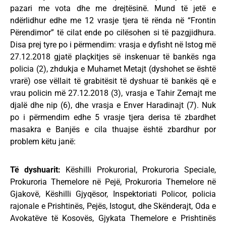
pazari me vota dhe me drejtësinë. Mund të jetë e
ndërlidhur edhe me 12 vrasje tjera të rënda në “Frontin
Përendimor” të cilat ende po cilësohen si të pazgjidhura.
Disa prej tyre po i përmendim: vrasja e dyfisht në Istog më
27.12.2018 gjatë plaçkitjes së inskenuar të bankës nga
policia (2), zhdukja e Muhamet Metajt (dyshohet se është
vrarë) ose vëllait të grabitësit të dyshuar të bankës që e
vrau policin më 27.12.2018 (3), vrasja e Tahir Zemajt me
djalë dhe nip (6), dhe vrasja e Enver Haradinajt (7). Nuk
po i përmendim edhe 5 vrasje tjera derisa të zbardhet
masakra e Banjës e cila thuajse është zbardhur por
problem këtu janë:
Të dyshuarit:
Këshilli Prokurorial, Prokuroria Speciale,
Prokuroria Themelore në Pejë, Prokuroria Themelore në
Gjakovë, Këshilli Gjyqësor, Inspektoriati Policor, policia
rajonale e Prishtinës, Pejës, Istogut, dhe Skënderajt, Oda e
Avokatëve të Kosovës, Gjykata Themelore e Prishtinës