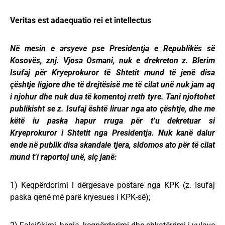
Veritas est adaequatio rei et intellectus
Në mesin e arsyeve pse Presidentja e Republikës së
Kosovës, znj. Vjosa Osmani, nuk e drekreton z. Blerim
Isufaj për Kryeprokuror të Shtetit mund të jenë disa
çështje ligjore dhe të drejtësisë me të cilat unë nuk jam aq
i njohur dhe nuk dua të komentoj rreth tyre. Tani njoftohet
publikisht se z. Isufaj është liruar nga ato çështje, dhe me
këtë iu paska hapur rruga për t’u dekretuar si
Kryeprokuror i Shtetit nga Presidentja. Nuk kanë dalur
ende në publik disa skandale tjera, sidomos ato për të cilat
mund t’i raportoj unë, siç janë:
1) Keqpërdorimi i dërgesave postare nga KPK (z. Isufaj
paska qenë më parë kryesues i KPK-së);