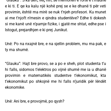
“Glauku”: S’ka dert, veç hin, se memorien e fortë e t’madhe
e ki ti. E qe ka kalu një kohë prej se e ke dhanë ti për veti
provimin, është ma mirë se nuk t’njeh profesori. Ku munet
ai me t’njoft n’mesin e qindra studentëve? Edhe ti dokesh
si me kanë unë n’pamje fizike, i gjatë me shtat, edhe pse i
Istogut, prejardhjen e ki prej Junikut.
Unë: Po na nxajnë bre, e na sjellin problem, mu ma pak, e
ty ma shumë.
“Glauku”: Hajt bre provo, se a po e sheh, plot studenta t’u
hi falls, sidomos t’elektros po vijnë shumë me ia u dhanë
provimin e matematikës studentve t’ekonomikut, kta
t’ekonomikut po shkojnë me hi falls n’juridik për lëndët
ekonomike.
Unë: Ani bre, e provojmë, po qysh?