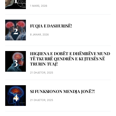
1 MARS, 2026
FUQIA E DASHURISË!
8 JANAR, 2026
HIGJIENA E DOBËT E DHËMBËVE MUND
TË TKURRË QENDRËN E KUJTESËS NË
TRURIN TUAJ!
21 DHJETOR, 2025
SI FUNKSIONON MENDJA JONË?!
21 DHJETOR, 2025