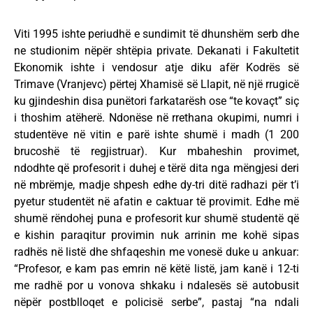
Viti 1995 ishte periudhë e sundimit të dhunshëm serb dhe
ne studionim nëpër shtëpia private. Dekanati i Fakultetit
Ekonomik ishte i vendosur atje diku afër Kodrës së
Trimave (Vranjevc) përtej Xhamisë së Llapit, në një rrugicë
ku gjindeshin disa punëtori farkatarësh ose “te kovaçt” siç
i thoshim atëherë. Ndonëse në rrethana okupimi, numri i
studentëve në vitin e parë ishte shumë i madh (1 200
brucoshë të regjistruar). Kur mbaheshin provimet,
ndodhte që profesorit i duhej e tërë dita nga mëngjesi deri
në mbrëmje, madje shpesh edhe dy-tri ditë radhazi për t’i
pyetur studentët në afatin e caktuar të provimit. Edhe më
shumë rëndohej puna e profesorit kur shumë studentë që
e kishin paraqitur provimin nuk arrinin me kohë sipas
radhës në listë dhe shfaqeshin me vonesë duke u ankuar:
“Profesor, e kam pas emrin në këtë listë, jam kanë i 12-ti
me radhë por u vonova shkaku i ndalesës së autobusit
nëpër postblloqet e policisë serbe”, pastaj “na ndali