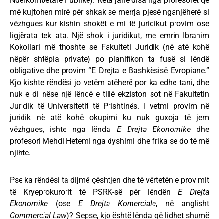
Ndërkombëtare Publike). Këta janë disa nga profesorët që
më kujtohen mirë për shkak se merrja pjesë nganjëherë si
vëzhgues kur kishin shokët e mi të juridikut provim ose
ligjërata tek ata. Një shok i juridikut, me emrin Ibrahim
Kokollari më thoshte se Fakulteti Juridik (në atë kohë
nëpër shtëpia private) po planifikon ta fusë si lëndë
obligative dhe provim “E Drejta e Bashkësisë Evropiane.”
Kjo kishte rëndësi jo vetëm atëherë por ka edhe tani, dhe
nuk e di nëse një lëndë e tillë ekziston sot në Fakultetin
Juridik të Universitetit të Prishtinës. I vetmi provim në
juridik në atë kohë okupimi ku nuk guxoja të jem
vëzhgues, ishte nga lënda
E Drejta Ekonomike
dhe
profesori Mehdi Hetemi nga dyshimi dhe frika se do të më
njihte.
Pse ka rëndësi ta dijmë çështjen dhe të vërtetën e provimit
të Kryeprokurorit të PSRK-së për lëndën
E Drejta
Ekonomike
(ose
E Drejta Komerciale
, në anglisht
Commercial Law
)? Sepse, kjo është lënda që lidhet shumë