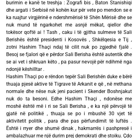
burimin e kanë te treshja : Zografi bis , Baton Stanishiqi
dhe argati i Serbisë në kohën kur për vete po mendon se e
ka ruajtur virgjërinë e ndershmërisë të Shën Mërisë dhe se
nuk mund të ngarkohet me asnjë mëkat, qiellor dhe
tokësor qoftë ai ! Tash , caku i të gjitha sulmeve të Sali
Berishës është presidenti i Kosovës , Shkëlqesia e Tij ,
zotni Hashim Thaçi ndaj të cilit nuk po zgjedhë fjalë .
Besoj se fjalori që e përdor Sali Berisha është autentik dhe
se ai vet i shkruan këto , pa pasur nevojë për ndihmë nga
ndonjë këshilltar .
Hashim Thaçi po e rëndon tepër Sali Berishën duke e bërë
thuaja pjesë aktive të Tigrave të Arkanit e që , në rrethana
normale dhe nëse nuk jeni pacient i Skender Boshnjakut
nuk do ta besoni. Edhe Hashim Thaçi , ndonëse me
moshë është më i ri se Sali Berisha , e ka një përvojë të
gjatë në politikë , thuaja se po i mbushë 30 vjet të
aktivitetit politik , para dhe pas përfundimit të luftës .
Është i rryer dhe shumë dinak , hakmarrës i pashpresë i
ambalazhuar me një durim prej demokrati dhe stoiku. Çdo