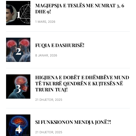
MAGJEPSJA E TESLËS ME NUMRAT 3, 6
DHE 9!
1 MARS, 2026
FUQIA E DASHURISË!
8 JANAR, 2026
HIGJIENA E DOBËT E DHËMBËVE MUND
TË TKURRË QENDRËN E KUJTESËS NË
TRURIN TUAJ!
21 DHJETOR, 2025
SI FUNKSIONON MENDJA JONË?!
21 DHJETOR, 2025