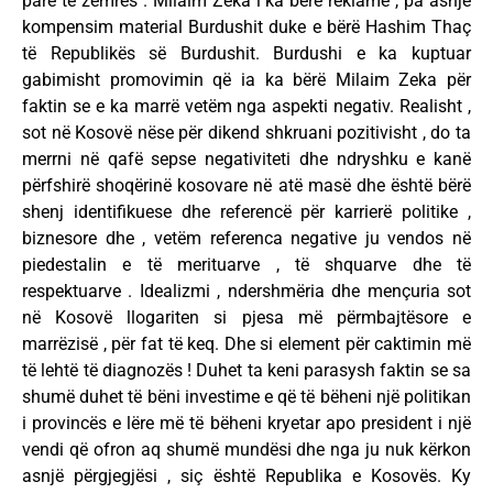
parë të zemrës . Milaim Zeka i ka bërë reklamë , pa asnjë
kompensim material Burdushit duke e bërë Hashim Thaç
të Republikës së Burdushit. Burdushi e ka kuptuar
gabimisht promovimin që ia ka bërë Milaim Zeka për
faktin se e ka marrë vetëm nga aspekti negativ. Realisht ,
sot në Kosovë nëse për dikend shkruani pozitivisht , do ta
merrni në qafë sepse negativiteti dhe ndryshku e kanë
përfshirë shoqërinë kosovare në atë masë dhe është bërë
shenj identifikuese dhe referencë për karrierë politike ,
biznesore dhe , vetëm referenca negative ju vendos në
piedestalin e të merituarve , të shquarve dhe të
respektuarve . Idealizmi , ndershmëria dhe mençuria sot
në Kosovë llogariten si pjesa më përmbajtësore e
marrëzisë , për fat të keq. Dhe si element për caktimin më
të lehtë të diagnozës ! Duhet ta keni parasysh faktin se sa
shumë duhet të bëni investime e që të bëheni një politikan
i provincës e lëre më të bëheni kryetar apo president i një
vendi që ofron aq shumë mundësi dhe nga ju nuk kërkon
asnjë përgjegjësi , siç është Republika e Kosovës. Ky