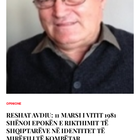
OPINIONE
RESHAT AVDIU: 11 MARSI I VITIT 1981
SHËNOI EPOKËN E RIKTHIMIT TË
SHQIPTARËVE NË IDENTITET TË
MIRËFILLTË KOMBËTAR