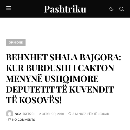
Pashtriku
OPINIONE
BEHXHET SHALA BAJGORA:
KUR BURDUSHI I CAKTON
MENYNË USHQIMORE
DEPUTETIT TË KUVENDIT
TË KOSOVËS!
NGA
EDITORI
2 QERSHOR, 2019
8 MINUTA PËR TË LEXUAR
NO COMMENTS