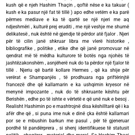
kush që e njeh Hashim Thaçin , qoftë nëse e ka takuar (
kush e ka pasur një fat të tillë ) apo edhe vetëm e ka parë
përmes mediave e ka të qartë se një njeri me aq
ndjeshmëri , kulturë prej eruditi , me një veshje me shumë
delikatesë , nuk është në gjendje të përdor atë fjalor . Njeri
për të cilin janë shkruar libra me vlerë historike ,
bibliografike , politike , etike dhe që janë promovuar në
qendrat më të mëdha kulturore të botës nga njohës të
jashtëzakonshëm , asnjëherë nuk do ta përdor një fjalor të
tillë . Njeriu që bartë kollare Hermes , që ka shije për
verërat e Shampanjës , të prodhuara nga priftërinjtë
francezë dhe që kallamarin e ka ushqimin kryesor në
menynë impozante , nuk do të shkruante kështu për
Berishën , edhe po të ishte e vërtetë e që unë nuk e besoj .
Realisht Hashimin po e mashtrojnë disa këshilltarë që i ka
afër dhe që , si puna ime nuk e dinë çka është kallamari
por se e mbushin barkun me pasul , për të gjeneruar
pordhë të pandërprera , si shenj identifikuese të statusit