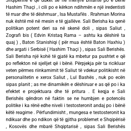
Shqipërinë e që duket se në mënyrë brilante po e bënë
Hashim Thaçi , i cili po e kërkon ndihmën e një iredentisti
të rruar dhe të dëshmuar , Isa Mustafës . Rrahman Morina
nuk është më në mesin e të gjallëve. Sali Berisha ka qenë
politikan potent deri sa në skenë doli , sipas Saliut ,
Zografi bis ( Edvin Kristaq Rama – ashtu ka dëshirë ta
quaj ) , Baton Stanishiqi ( për mua është Baton Haxhiu )
dhe argati i Serbisë ( Hashim Thaçi ) , sipas Sali Berishës.
Sali Berisha një kohë të gjatë ka mbetur pa pushtet e që
po reflekton në sjelljet që i bënë. Përpjekja për ta ricikluar
veten përmes riinkarnimit të Saliut të vdekur politikisht në
personalitetin e xerox Saliut , Lul Bashës , nuk po ecën
sipas planit ; as me dinamikën e dëshiruar e as që po i ka
efektet e projektuara dhe të pritura . E keqja e Sali
Berishës qëndron në faktin se ne humbjen e potencës
politike i ka rënë edhe niveli i testosteronit andaj po i bënë
këtë reagime . Përfundimisht , mungesa e testosteronit ka
ndikuar dhe po ndikon që të gjitha problemet e Shqipërisë
, Kosovës dhe mbarë Shqiptarisë , sipas Sali Berishës