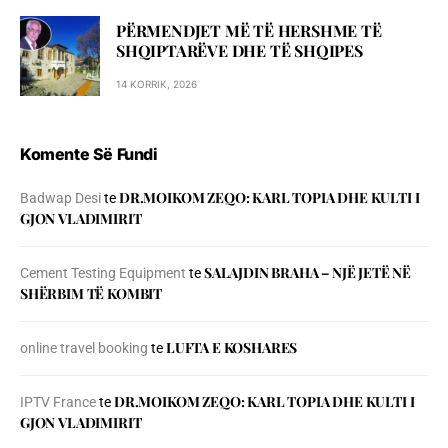
PËRMENDJET MË TË HERSHME TË
SHQIPTARËVE DHE TË SHQIPES
14 KORRIK, 2026
Komente Së Fundi
DR.MOIKOM ZEQO: KARL TOPIA DHE KULTI I
Badwap Desi
te
GJON VLADIMIRIT
SALAJDIN BRAHA – NJЁ JETЁ NЁ
Cement Testing Equipment
te
SHЁRBIM TЁ KOMBIT
LUFTA E KOSHARES
online travel booking
te
DR.MOIKOM ZEQO: KARL TOPIA DHE KULTI I
IPTV France
te
GJON VLADIMIRIT