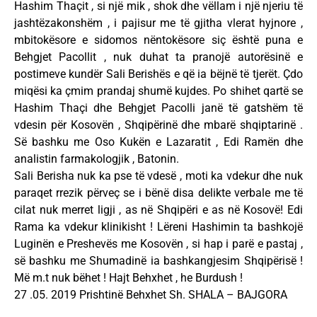
Hashim Thaçit , si një mik , shok dhe vëllam i një njeriu të
jashtëzakonshëm , i pajisur me të gjitha vlerat hyjnore ,
mbitokësore e sidomos nëntokësore siç është puna e
Behgjet Pacollit , nuk duhat ta pranojë autorësinë e
postimeve kundër Sali Berishës e që ia bëjnë të tjerët. Çdo
miqësi ka çmim prandaj shumë kujdes. Po shihet qartë se
Hashim Thaçi dhe Behgjet Pacolli janë të gatshëm të
vdesin për Kosovën , Shqipërinë dhe mbarë shqiptarinë .
Së bashku me Oso Kukën e Lazaratit , Edi Ramën dhe
analistin farmakologjik , Batonin.
Sali Berisha nuk ka pse të vdesë , moti ka vdekur dhe nuk
paraqet rrezik përveç se i bënë disa delikte verbale me të
cilat nuk merret ligji , as në Shqipëri e as në Kosovë! Edi
Rama ka vdekur klinikisht ! Lëreni Hashimin ta bashkojë
Luginën e Preshevës me Kosovën , si hap i parë e pastaj ,
së bashku me Shumadinë ia bashkangjesim Shqipërisë !
Më m.t nuk bëhet ! Hajt Behxhet , he Burdush !
27 .05. 2019 Prishtinë Behxhet Sh. SHALA – BAJGORA