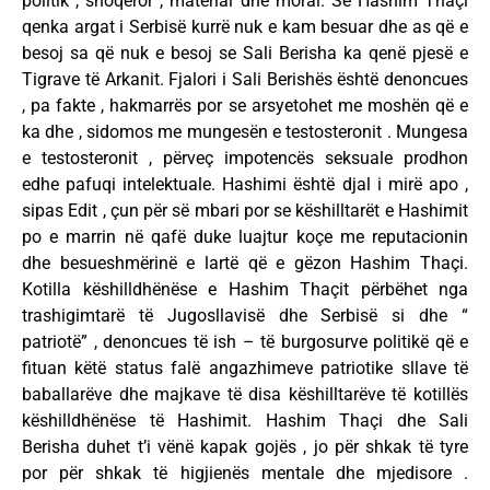
politik , shoqëror , material dhe moral. Se Hashim Thaçi
qenka argat i Serbisë kurrë nuk e kam besuar dhe as që e
besoj sa që nuk e besoj se Sali Berisha ka qenë pjesë e
Tigrave të Arkanit. Fjalori i Sali Berishës është denoncues
, pa fakte , hakmarrës por se arsyetohet me moshën që e
ka dhe , sidomos me mungesën e testosteronit . Mungesa
e testosteronit , përveç impotencës seksuale prodhon
edhe pafuqi intelektuale. Hashimi është djal i mirë apo ,
sipas Edit , çun për së mbari por se këshilltarët e Hashimit
po e marrin në qafë duke luajtur koçe me reputacionin
dhe besueshmërinë e lartë që e gëzon Hashim Thaçi.
Kotilla këshilldhënëse e Hashim Thaçit përbëhet nga
trashigimtarë të Jugosllavisë dhe Serbisë si dhe “
patriotë” , denoncues të ish – të burgosurve politikë që e
fituan këtë status falë angazhimeve patriotike sllave të
baballarëve dhe majkave të disa këshilltarëve të kotillës
këshilldhënëse të Hashimit. Hashim Thaçi dhe Sali
Berisha duhet t’i vënë kapak gojës , jo për shkak të tyre
por për shkak të higjienës mentale dhe mjedisore .