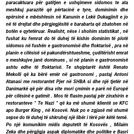
paracaktuara për gatitjen e ushqimeve sidomos te ata
meshkuj parazitë që përtacinë e tyre, dominimin dhe
epërsinë e mbështesin në Kanunin e Lekë Dukagjinit e jo
në të drejtat dhe përgjegjësitë e barabarta që zbatohen në
botën e qytetëruar. Realisht, nëse i shohim statistikat , në
fushat ku femrat do të duhej të kishin dominim të plotë
sidomos në fushën e gastronomisë dhe floktarisë , pra në
planin e cilësisë së pakundërshtueshme, çuditërisht emrat
e meshkujve janë dominues , si në planin e gastronomisë
ashtu edhe të floktarisë. Te shqiptarët është Renato
Mekolli që ka bërë emër në gastronomi , pastaj Antoni
Atanasi me restorantet Pjer në SHBA si dhe një tjetër në
Danimarkë që për disa vite mori çmimin e parë në Europë
për cilësinë e gatimit . Mos të flasim pastaj për zinxhirin e
restoranteve “ Te Nazi “ që ka më shumë klientë se KFC
apo Burger King , në Kosovë. Nuk po e zgjasë më shumë
sepse do të duhej të shkruhej një libër i tërë për këtë temë.
Po një komunikim midis deputetit të Kosovës , Milaim
Zeka dhe përgjigja aspak diplomatike dhe politike e Basri