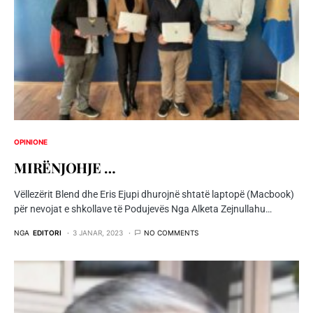
OPINIONE
MIRËNJOHJE …
Vëllezërit Blend dhe Eris Ejupi dhurojnë shtatë laptopë (Macbook)
për nevojat e shkollave të Podujevës Nga Alketa Zejnullahu…
NGA
EDITORI
3 JANAR, 2023
NO COMMENTS