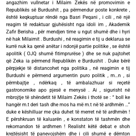
angazhim vullnetar i Milaim Zekës në promovimin e
Republikës së Burdushit , pa përmendur poste konkrete ,
është keqkuptuar rëndë nga Basri Peqani , i cili , në një
reagim të redaktuar gjuhësisht nga idoli im , Akademik
Zafir Berisha , për mendjen time u ngut shumë dhe i hyri
në hak Milaimit . Burdushi , në reagimin e tij u deklarua se
kurrë nuk ka qenë anëtar i ndonjë partie politike , se është
apolitik ( OJQ shumë fitimprurëse ) dhe se nuk pajtohet
që Zeka ia përmend Republikën e Burdushit . Duke bërë
përpjekje të distancohet nga politika , në reagimin e tij
Burdushi e përmend argumentin puro politik , m…n , si
përmbajtje , ndërkaq , të ambalazhuar si reçetë
gastronomike apo pjesë e menysë . Ai , sigurisht në
mbrojtje të shëndetit të Milaim Zekës i thotë se : “ boll ke
hangër m.t deri tash dhe mos ha më m.t në të ardhmën …”
duke e këshilluar me çka duhet të merret në të ardhmën !
E përshkruan të kaluarën , e konstaton të tashmën dhe
rekomandon të ardhmen ! Realisht këtë debat e shoh
krejtësisht të panevojshëm dhe i cili shumë e dëmton