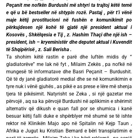
Peçanit me nofkën Burdushi më shtyri ta trajtoj këtë temë
e që u bë bestseller në shtypin rozë. Pastaj , për t’i vënë
maje këtij prostitucioni në fushën e komunikimit po
përkujdesen një kohë të gjatë një president aktual i
Kosovës , Shkëlqesia e Tij , z. Hashim Thaçi dhe një ish –
president, ish – kryeministër dhe deputet aktual i Kuvendit
të Shqipërisë , z. Sali Berisha .
Ta shohim këtë rastin e parë dhe luftën midis dy “
gladiatorëve” me lak në fyt , Milaim Zekës , pa nofkë në
mungesë të informatave dhe Basri Peçanit – Burdushit.
Që të dy janë gladiatorë medial dhe se në komunikimin e
tyre nuk i vënë gjuhës , as pikë e as prese e lëre më shenja
tjera të pikësimit. Natyrisht se Zeka , si një gazetar me
përvojë , aq sa ka përvojë Burdushi në aplikimin e shërimit
alternativ që dikush e quan fall por se shumica i kanë
besuar këtij falli duke e shpërblyer më shumë se të ishte
rektor në Klinikën Majo apo në Spitalin në Kejp Taun ,
Afrika e Jugut ku Kristian Bernard e bëri transplatimin e