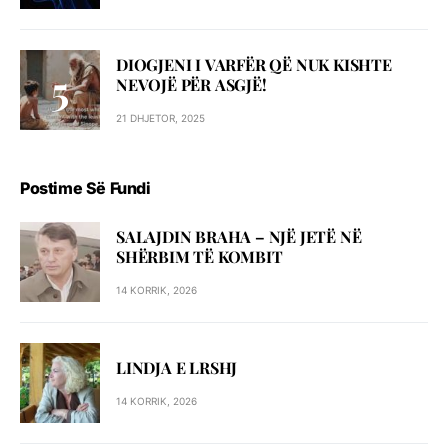
DIOGJENI I VARFËR QË NUK KISHTE
NEVOJË PËR ASGJË!
21 DHJETOR, 2025
Postime Së Fundi
SALAJDIN BRAHA – NJЁ JETЁ NЁ
SHЁRBIM TЁ KOMBIT
14 KORRIK, 2026
LINDJA E LRSHJ
14 KORRIK, 2026