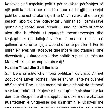
Kosovën ; në aspektin politik për shkak të përfshirjes së
një politikani të rruar dhe të rrahur në të gjitha betejat
politike dhe ushtarake siç është Milaim Zeka dhe , të një
personi apolitik dhe joqeveritar , humanist i përmasave
globale siç është Basri Peçani – Burdushi. Këta duhet të
ulen dhe burrërisht t’i sqarojnë mosmarrveshjet dhe
keqkuptimet që dallojnë vetëm në nuanca ndërsa që
qëllimin e kanë të njëjtë apo shumë të përafërt ! Për të
mirën e njerëzimit , Kosovës dhe mbarë shqiptarisë si dhe
diversitetit , kulturor etnik dhe politik siç na ka mësuar
Marti Ahtikari, me propozimin e tij !
Hashim Thaçi dhe Sali Berisha
Sali Berisha ishte dhe mbeti politikani që , pas Ahmet
Zogut dhe Enver Hoxhës , më së shumti ishte në pushtet
në Shqipëri. Dhe , sipas mendimit tim e që nuk do të thotë
se e kam mirë është pjesë e treshit që më së shumti e ka
dëmtuar Shqipërinë dhe shqiptarinë duke mos e zbatuar
Kushtetutën e Shqipërisë për bashkimin e Kosovës me