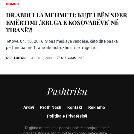
OPINIONE
DR.ABDULLA MEHMETI: KUJT I BËN NDER
EMËRTIMI ,’RRUGA E KOSOVARËVE’ NË
TIRANË?!
Tetovë, 04. 10. 2016: Sipas mediave vendëse, këto ditë paska
përfunduar në Tiranë rikonstruktimi i një rruge të…
NGA
EDITORI
4 TETOR, 2016
NO COMMENTS
Pashtriku
Arkivi
Rreth Nesh
Kontakt
Reklamo
Politika e Privatësisë
Të gjitha materialet e portalit janë të mbrojtura me të
drejtat autoriale. Ato mund të kopjohen, vetëm duke iu