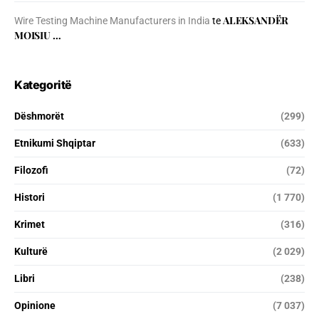
ALEKSANDËR
Wire Testing Machine Manufacturers in India
te
MOISIU …
Kategoritë
Dëshmorët
(299)
Etnikumi Shqiptar
(633)
Filozofi
(72)
Histori
(1 770)
Krimet
(316)
Kulturë
(2 029)
Libri
(238)
Opinione
(7 037)