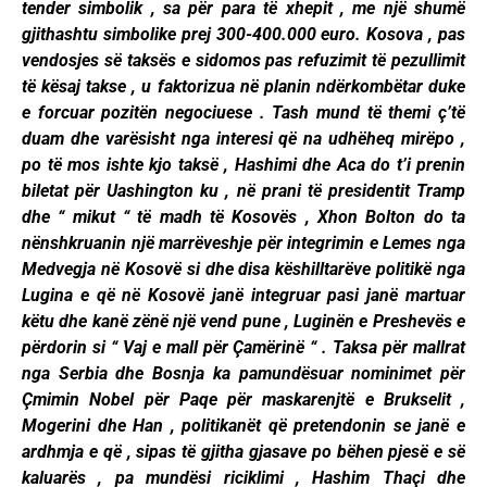
tender simbolik , sa për para të xhepit , me një shumë
gjithashtu simbolike prej 300-400.000 euro. Kosova , pas
vendosjes së taksës e sidomos pas refuzimit të pezullimit
të kësaj takse , u faktorizua në planin ndërkombëtar duke
e forcuar pozitën negociuese . Tash mund të themi ç’të
duam dhe varësisht nga interesi që na udhëheq mirëpo ,
po të mos ishte kjo taksë , Hashimi dhe Aca do t’i prenin
biletat për Uashington ku , në prani të presidentit Tramp
dhe “ mikut “ të madh të Kosovës , Xhon Bolton do ta
nënshkruanin një marrëveshje për integrimin e Lemes nga
Medvegja në Kosovë si dhe disa këshilltarëve politikë nga
Lugina e që në Kosovë janë integruar pasi janë martuar
këtu dhe kanë zënë një vend pune , Luginën e Preshevës e
përdorin si “ Vaj e mall për Çamërinë “ . Taksa për mallrat
nga Serbia dhe Bosnja ka pamundësuar nominimet për
Çmimin Nobel për Paqe për maskarenjtë e Brukselit ,
Mogerini dhe Han , politikanët që pretendonin se janë e
ardhmja e që , sipas të gjitha gjasave po bëhen pjesë e së
kaluarës , pa mundësi riciklimi , Hashim Thaçi dhe