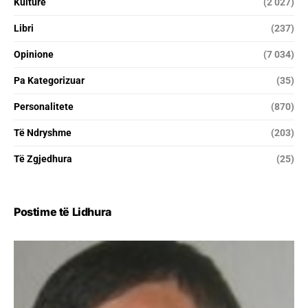
Kulturë
(2 027)
Libri
(237)
Opinione
(7 034)
Pa Kategorizuar
(35)
Personalitete
(870)
Të Ndryshme
(203)
Të Zgjedhura
(25)
Postime të Lidhura