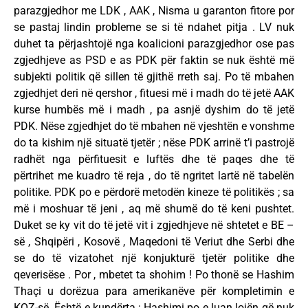
parazgjedhor me LDK , AAK , Nisma u garanton fitore por
se pastaj lindin probleme se si të ndahet pitja . LV nuk
duhet ta përjashtojë nga koalicioni parazgjedhor ose pas
zgjedhjeve as PSD e as PDK për faktin se nuk është më
subjekti politik që sillen të gjithë rreth saj. Po të mbahen
zgjedhjet deri në qershor , fituesi më i madh do të jetë AAK
kurse humbës më i madh , pa asnjë dyshim do të jetë
PDK. Nëse zgjedhjet do të mbahen në vjeshtën e vonshme
do ta kishim një situatë tjetër ; nëse PDK arrinë t’i pastrojë
radhët nga përfituesit e luftës dhe të paqes dhe të
përtrihet me kuadro të reja , do të ngritet lartë në tabelën
politike. PDK po e përdorë metodën kineze të politikës ; sa
më i moshuar të jeni , aq më shumë do të keni pushtet.
Duket se ky vit do të jetë vit i zgjedhjeve në shtetet e BE –
së , Shqipëri , Kosovë , Maqedoni të Veriut dhe Serbi dhe
se do të vizatohet një konjukturë tjetër politike dhe
qeverisëse . Por , mbetet ta shohim ! Po thonë se Hashim
Thaçi u dorëzua para amerikanëve për kompletimin e
KQZ-së. Është e kundërta ; Hashimi po e luan lojën që nuk