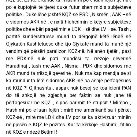
po e kuptojnë të tjerët duke futur sherr midis subjekteve
politike . Duke lënë jashtë KQZ-së PSD , Nismën , AAK –në
e sidomos AKR-në , e nxiti hidhërimin e këtyre subjekteve
politike dhe e bëri paqëtimin e LDK –së dhe LV –së. Tash ,
partitë kundërshtuese mund ta dërgojnë këtë lëndë në
Gjykatën Kushtetuese dhe kjo Gjykatë mund ta marrë një
vendim që përsëri paralizon KQZ-në. Në anën tjetër , pasi
me PDK-në nuk pati mundësi ta rrëzojë qeverinë
Haradinaj , tash me AAK , Nisma , PDK dhe sidomos me
AKR mund ta rrëzojë qeverinë . Nuk ma kap mendja se si
ka mundur ta lërë sidomos AKR -në pa asnjë përfaqësues
në KQZ ?! Gjithashtu , aspak nuk besoj se koalicioni PAN
do të shkojë në zgjedhje për faktin se nuk janë të
përfaqësuar në KQZ , sipas parimit të stupcit ! Mirëpo ,
Hashimi po e luan lojën ; mirë me amerikanë sa i përket
KQZ-së , mirë me LDK dhe LV por se ka aktivizuar minën
në pjesën e KQZ të pozitës. Kur ta kërkojë Hashim , fitilin
në KQZ e ndezë Betimi !