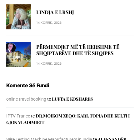
LINDJA E LRSHJ
14 KORRIK, 2026
PËRMENDJET MË TË HERSHME TË
SHQIPTARËVE DHE TË SHQIPES
14 KORRIK, 2026
Komente Së Fundi
LUFTA E KOSHARES
online travel booking
te
DR.MOIKOM ZEQO: KARL TOPIA DHE KULTI I
IPTV France
te
GJON VLADIMIRIT
ALEKSANDËR
Wire Testing Machine Manufacturers in India
te