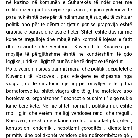
në kazino në komunën e Suharekës të ndërlidhet me
militantizëm partiak sepse kjo vrasje , sipas dyshimeve të
para nuk është bërë për të ndihmuar një subjekt të caktuar
politik apo për të dëmtuar tjetrin por se prapavija është
grabitja e parave dhe asgjë tjetër. Shteti është dashur me
kohë të rregullojë dhe mbajë nën kontrollë lojërat e fatit
dhe kazinotë dhe vendimi i Kuvendit të Kosovës për
mbyllje të përgjithshme është në kundërshtim të çdo
logjike juridike , ligjit të punës dhe të drejtave të njeriut .
Po të vepronin sipas parimit moral dhe politik , deputetët e
Kuvendit të Kosovës , pas vdekjeve të shpeshta nga
viagra , do të miratonin një ligj për mbylljen e të gjitha
barnatoreve ku shitet viagra dhe të gjitha moteleve apo
hoteleve ku organizohen “ seancat e pushimit “ e që nuk e
kanë bërë këtë. Në një shtet normal , politika nuk është
mbi ligjin dhe vetëm me ligj vendoset rendi dhe rregulli.
Kosovën , më shumë e kanë dëmtuar oligarkët plaçkitës ,
korrupsioni endemik , nepotizmi çoroditës , klientelizmi
primitiv dhe politikanët vendorë dhe ndërkombëtarë që ,