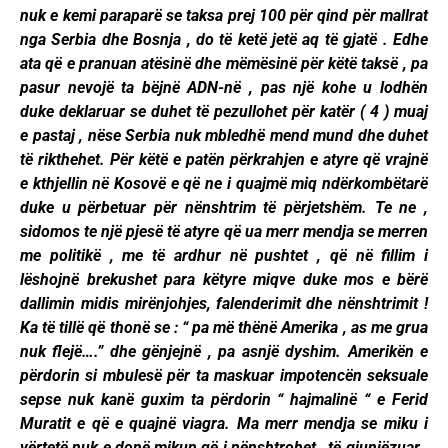
nuk e kemi paraparë se taksa prej 100 për qind për mallrat
nga Serbia dhe Bosnja , do të ketë jetë aq të gjatë . Edhe
ata që e pranuan atësinë dhe mëmësinë për këtë taksë , pa
pasur nevojë ta bëjnë ADN-në , pas një kohe u lodhën
duke deklaruar se duhet të pezullohet për katër ( 4 ) muaj
e pastaj , nëse Serbia nuk mbledhë mend mund dhe duhet
të rikthehet. Për këtë e patën përkrahjen e atyre që vrajnë
e kthjellin në Kosovë e që ne i quajmë miq ndërkombëtarë
duke u përbetuar për nënshtrim të përjetshëm. Te ne ,
sidomos te një pjesë të atyre që ua merr mendja se merren
me politikë , me të ardhur në pushtet , që në fillim i
lëshojnë brekushet para këtyre miqve duke mos e bërë
dallimin midis mirënjohjes, falenderimit dhe nënshtrimit !
Ka të tillë që thonë se : “ pa më thënë Amerika , as me grua
nuk flejë….” dhe gënjejnë , pa asnjë dyshim. Amerikën e
përdorin si mbulesë për ta maskuar impotencën seksuale
sepse nuk kanë guxim ta përdorin “ hajmalinë “ e Ferid
Muratit e që e quajnë viagra. Ma merr mendja se miku i
vërtetë nuk e donë mikun që i nënshtrohet , të gjunjëzuar ,