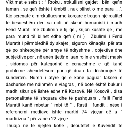
Viktimat e seksit : “ Rroku , rrokullisni gajdet , bëni qefin
taman , se qefi është i ëmbël , nuk blihet o me para ….”.
Kjo serenatë e mrekullueshme korçare e tregon një realitet
të besueshëm deri sa doli në skenë humanisti i madh
Ferid Murati me zbulimin e tij që , krijon kushte që , me
para mund të blihet edhe qefi ( ni ) . Zbulimi i Ferid
Muratit i përmbledhë dy skajet ; siguron kënaqësi për ata
që po shkepojnë për arsye të ndryshme , objektive dhe
subjektive por , në anën tjetër e luan rolin e vrasësit masiv
, sidomos për kategorinë e cenueshme e që kanë
probleme shëndetësore por që duan ta dëshmojnë të
kundërtën. Numri i atyre që e kanë paguar taksën e
dashurisë me ndihmën e viagras , në botë është bukur i
madh sikur që është edhe në Kosovë. Në Kosovë , disa
personalitete të shquara dhe të pashquara , falë Ferid
Muratit kanë mbetur “ mbi të “ . Rasti i fundit , nëse i
referohemi mediave ishte martiri 74 vjeçar që u “
martirizua “ për zanën 22 vjeçe .
Thuaja në të njëjtën kohë , deputetët e Kuvendit të