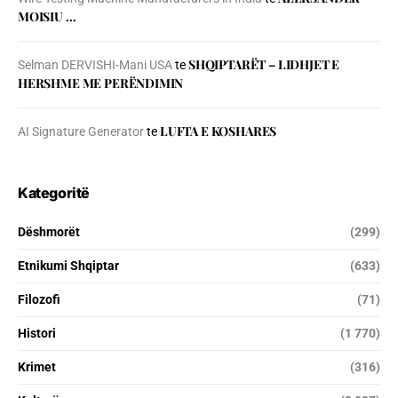
MOISIU …
SHQIPTARËT – LIDHJET E
Selman DERVISHI-Mani USA
te
HERSHME ME PERËNDIMIN
LUFTA E KOSHARES
AI Signature Generator
te
Kategoritë
Dëshmorët
(299)
Etnikumi Shqiptar
(633)
Filozofi
(71)
Histori
(1 770)
Krimet
(316)