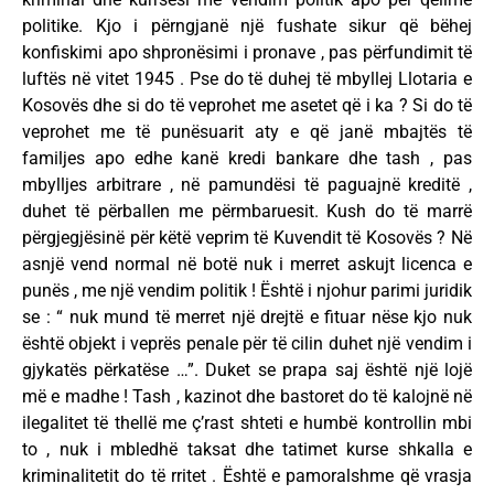
politike. Kjo i përngjanë një fushate sikur që bëhej
konfiskimi apo shpronësimi i pronave , pas përfundimit të
luftës në vitet 1945 . Pse do të duhej të mbyllej Llotaria e
Kosovës dhe si do të veprohet me asetet që i ka ? Si do të
veprohet me të punësuarit aty e që janë mbajtës të
familjes apo edhe kanë kredi bankare dhe tash , pas
mbylljes arbitrare , në pamundësi të paguajnë kreditë ,
duhet të përballen me përmbaruesit. Kush do të marrë
përgjegjësinë për këtë veprim të Kuvendit të Kosovës ? Në
asnjë vend normal në botë nuk i merret askujt licenca e
punës , me një vendim politik ! Është i njohur parimi juridik
se : “ nuk mund të merret një drejtë e fituar nëse kjo nuk
është objekt i veprës penale për të cilin duhet një vendim i
gjykatës përkatëse …”. Duket se prapa saj është një lojë
më e madhe ! Tash , kazinot dhe bastoret do të kalojnë në
ilegalitet të thellë me ç’rast shteti e humbë kontrollin mbi
to , nuk i mbledhë taksat dhe tatimet kurse shkalla e
kriminalitetit do të rritet . Është e pamoralshme që vrasja