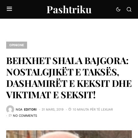
Pashtriku
OPINIONE
BEHXHET SHALA BAJGORA:
NOSTALGJIKËT E TAKSËS,
DASHAMIRËT E KEKSIT DHE
VIKTIMAT E SEKSIT!
NGA
EDITORI
31 MARS, 2019
10 MINUTA PËR TË LEXUAR
NO COMMENTS