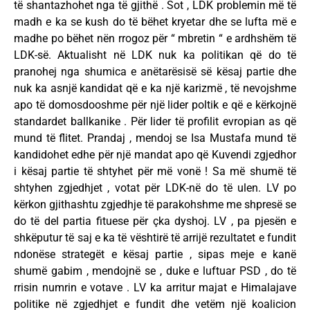
të shantazhohet nga të gjithë . Sot , LDK problemin më të
madh e ka se kush do të bëhet kryetar dhe se lufta më e
madhe po bëhet nën rrogoz për “ mbretin “ e ardhshëm të
LDK-së. Aktualisht në LDK nuk ka politikan që do të
pranohej nga shumica e anëtarësisë së kësaj partie dhe
nuk ka asnjë kandidat që e ka një karizmë , të nevojshme
apo të domosdooshme për një lider poltik e që e kërkojnë
standardet ballkanike . Për lider të profilit evropian as që
mund të flitet. Prandaj , mendoj se Isa Mustafa mund të
kandidohet edhe për një mandat apo që Kuvendi zgjedhor
i kësaj partie të shtyhet për më vonë ! Sa më shumë të
shtyhen zgjedhjet , votat për LDK-në do të ulen. LV po
kërkon gjithashtu zgjedhje të parakohshme me shpresë se
do të del partia fituese për çka dyshoj. LV , pa pjesën e
shkëputur të saj e ka të vështirë të arrijë rezultatet e fundit
ndonëse strategët e kësaj partie , sipas meje e kanë
shumë gabim , mendojnë se , duke e luftuar PSD , do të
rrisin numrin e votave . LV ka arritur majat e Himalajave
politike në zgjedhjet e fundit dhe vetëm një koalicion