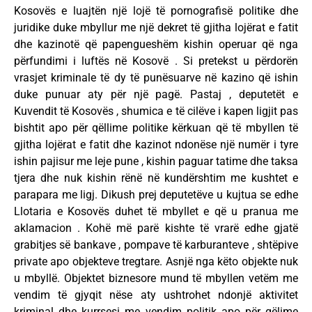
Kosovës e luajtën një lojë të pornografisë politike dhe
juridike duke mbyllur me një dekret të gjitha lojërat e fatit
dhe kazinotë që papengueshëm kishin operuar që nga
përfundimi i luftës në Kosovë . Si pretekst u përdorën
vrasjet kriminale të dy të punësuarve në kazino që ishin
duke punuar aty për një pagë. Pastaj , deputetët e
Kuvendit të Kosovës , shumica e të cilëve i kapen ligjit pas
bishtit apo për qëllime politike kërkuan që të mbyllen të
gjitha lojërat e fatit dhe kazinot ndonëse një numër i tyre
ishin pajisur me leje pune , kishin paguar tatime dhe taksa
tjera dhe nuk kishin rënë në kundërshtim me kushtet e
parapara me ligj. Dikush prej deputetëve u kujtua se edhe
Llotaria e Kosovës duhet të mbyllet e që u pranua me
aklamacion . Kohë më parë kishte të vrarë edhe gjatë
grabitjes së bankave , pompave të karburanteve , shtëpive
private apo objekteve tregtare. Asnjë nga këto objekte nuk
u mbyllë. Objektet biznesore mund të mbyllen vetëm me
vendim të gjyqit nëse aty ushtrohet ndonjë aktivitet
kriminal dhe kurrsesi me vendim politik apo për qëlime