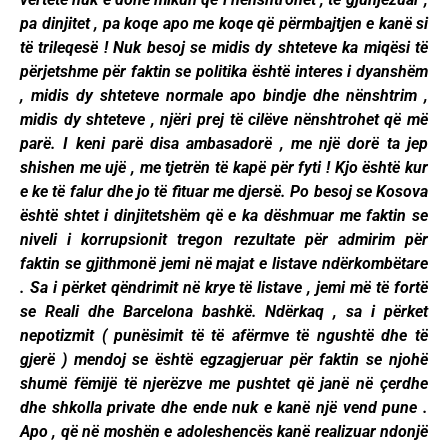
pa dinjitet , pa koqe apo me koqe që përmbajtjen e kanë si
të trileqesë ! Nuk besoj se midis dy shteteve ka miqësi të
përjetshme për faktin se politika është interes i dyanshëm
, midis dy shteteve normale apo bindje dhe nënshtrim ,
midis dy shteteve , njëri prej të cilëve nënshtrohet që më
parë. I keni parë disa ambasadorë , me një dorë ta jep
shishen me ujë , me tjetrën të kapë për fyti ! Kjo është kur
e ke të falur dhe jo të fituar me djersë. Po besoj se Kosova
është shtet i dinjitetshëm që e ka dëshmuar me faktin se
niveli i korrupsionit tregon rezultate për admirim për
faktin se gjithmonë jemi në majat e listave ndërkombëtare
. Sa i përket qëndrimit në krye të listave , jemi më të fortë
se Reali dhe Barcelona bashkë. Ndërkaq , sa i përket
nepotizmit ( punësimit të të afërmve të ngushtë dhe të
gjerë ) mendoj se është egzagjeruar për faktin se njohë
shumë fëmijë të njerëzve me pushtet që janë në çerdhe
dhe shkolla private dhe ende nuk e kanë një vend pune .
Apo , që në moshën e adoleshencës kanë realizuar ndonjë