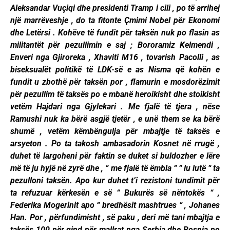
Aleksandar Vuçiqi dhe presidenti Tramp i cili , po të arrihej
një marrëveshje , do ta fitonte Çmimi Nobel për Ekonomi
dhe Letërsi . Kohëve të fundit për taksën nuk po flasin as
militantët për pezullimin e saj ; Bororamiz Kelmendi ,
Enveri nga Gjiroreka , Xhaviti M16 , tovarish Pacolli , as
biseksualët politikë të LDK-së e as Nisma që kohën e
fundit u zbothë për taksën por , flamurin e mosdorëzimit
për pezullim të taksës po e mbanë heroikisht dhe stoikisht
vetëm Hajdari nga Gjylekari . Me fjalë të tjera , nëse
Ramushi nuk ka bërë asgjë tjetër , e unë them se ka bërë
shumë , vetëm këmbëngulja për mbajtje të taksës e
arsyeton . Po ta takosh ambasadorin Kosnet në rrugë ,
duhet të largoheni për faktin se duket si buldozher e lëre
më të ju hyjë në zyrë dhe , “ me fjalë të ëmbla “ “ lu lutë “ ta
pezulloni taksën. Apo kur duhet t’i rezistoni tundimit për
ta refuzuar kërkesën e së “ Bukurës së nëntokës “ ,
Federika Mogerinit apo “ bredhësit mashtrues “ , Johanes
Han. Por , përfundimisht , së paku , deri më tani mbajtja e
taksës 100 për qind për mallrat nga Serbia dhe Bosnja po