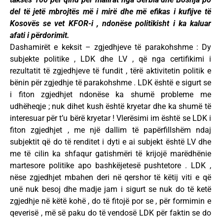
del të jetë mbrojtës më i mirë dhe më efikas i kufijve të
Kosovës se vet KFOR-i , ndonëse politikisht i ka kaluar
afati i përdorimit.
Dashamirët e keksit – zgjedhjeve të parakohshme : Dy
subjekte politike , LDK dhe LV , që nga certifikimi i
rezultatit të zgjedhjeve të fundit , tërë aktivitetin politik e
bënin për zgjedhje të parakohshme . LDK është e sigurt se
i fiton zgjedhjet ndonëse ka shumë probleme me
udhëheqje ; nuk dihet kush është kryetar dhe ka shumë të
interesuar për t’u bërë kryetar ! Vlerësimi im është se LDK i
fiton zgjedhjet , me një dallim të papërfillshëm ndaj
subjektit që do të renditet i dyti e ai subjekt është LV dhe
me të cilin ka shfaqur gatishmëri të krijojë marëdhënie
martesore politike apo bashkëjetesë pushtetore . LDK ,
nëse zgjedhjet mbahen deri në qershor të këtij viti e që
unë nuk besoj dhe madje jam i sigurt se nuk do të ketë
zgjedhje në këtë kohë , do të fitojë por se , për formimin e
qeverisë , më së paku do të vendosë LDK për faktin se do