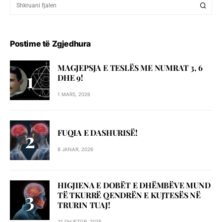
Postime të Zgjedhura
MAGJEPSJA E TESLËS ME NUMRAT 3, 6
DHE 9!
1 MARS, 2026
FUQIA E DASHURISË!
8 JANAR, 2026
HIGJIENA E DOBËT E DHËMBËVE MUND
TË TKURRË QENDRËN E KUJTESËS NË
TRURIN TUAJ!
21 DHJETOR, 2025