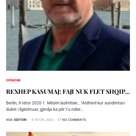
OPINIONE
REXHEP KASUMAJ: FAJI NUK FLET SHQIP…
Berlin, 9 tetor 2020 1. Mësim lashtësie… “Atëherë kur sundimtari
duket i ligështuar, gjindja ka për t’u ndier…
NGA
EDITORI
9 TETOR, 2020
NO COMMENTS