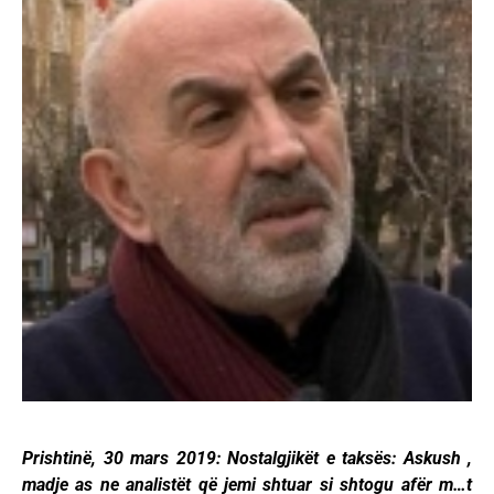
Prishtinë, 30 mars 2019: Nostalgjikët e taksës: Askush ,
madje as ne analistët që jemi shtuar si shtogu afër m…t