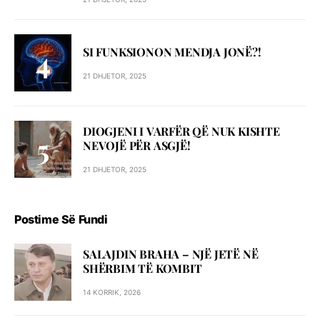
SI FUNKSIONON MENDJA JONË?!
21 DHJETOR, 2025
DIOGJENI I VARFËR QË NUK KISHTE
NEVOJË PËR ASGJË!
21 DHJETOR, 2025
Postime Së Fundi
SALAJDIN BRAHA – NJЁ JETЁ NЁ
SHЁRBIM TЁ KOMBIT
14 KORRIK, 2026