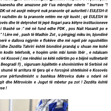
 luanesha dhe amazone për t’ua mbrojtur nderin “ burrave “!
PDK-së në asnjë mënyrë nuk pranonte që autoriteti i EULESH-it
ëtë vazhdim do ta pranonte vetëm me një kusht ; që EULESH të
vës dhe të detyrohet të jepë llogari para këtyre institucioneve
e i thashë se :” më në fund edhe PDK , pos Nait Hasanit po e
.” ! Lëre më , pash të Madhin Zot , u përgjegj miku im, bjondinë
herë e dallova ngjyrën e flokëve dhe më ngeli për ngushëllim
 Edhe Zezdita Tahriri është biondinë prandaj u shuan me kohë
ëm kodin telefonik, e hoqëm urën mbi lumin Ibër , e ndaluam
 në Kosovë ( me rëndësi se këtë ndërtim po e bëjnë vullnetarët
Beogradi !!) , siguruam lojalitetin e shovinistëve të Serbisë në
 shumë të arritura të tjera që e forcojnë shtetësinë e Kosovës
kurse përfundimisht u bashkua Mitrovica duke u ndarë në
qit dhe Mitrovicën e Jugut të mbetur pa zot ! Zezdita është
se !