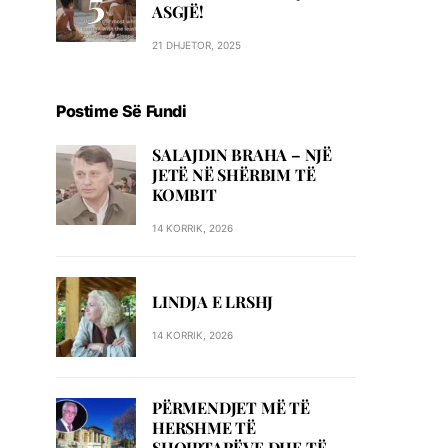
ASGJË!
21 DHJETOR, 2025
Postime Së Fundi
SALAJDIN BRAHA – NJЁ
JETЁ NЁ SHЁRBIM TЁ
KOMBIT
14 KORRIK, 2026
LINDJA E LRSHJ
14 KORRIK, 2026
PËRMENDJET MË TË
HERSHME TË
SHQIPTARËVE DHE TË