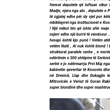
femrat deputete që luftuan sikur
Madje, njera nga ato , deputete e 
të zgjatej edhe për dy vjet por k
mbikëqyret nga institucionet e Koso
! Një mikut tim që ishte afër mej
nxjerr edhe një burrë të vendosur .
hesapi është kjo punë ! Vetëm atë
vetëm Naiti , Ai nuk është biond !
strukturat paralele serbe , e mor
ndërtimin e 300 shtëpive të Serbisë
serbë e jo ndërmarrja Prvi Maj nga 
kabinetin qeveritar të Kosovës dhe
në Drenicë, Llap dhe Dukagjin 
Mitrovicën e Veriut të Goran Raki
super biondinë dhe super mashtrue