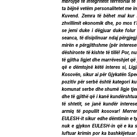
mbrojtje të integritetit territorial
ta bëjnë vetëm personalitetet me in
Kuvend. Zemra të bëhet mal kur i 
zhvillimit ekonomik dhe, po mos t’
se jemi duke i dëgjuar duke folur 
seanca, të disiplinuar ndaj përgjeg
mirën e përgjithshme (për interese
dëshironte të kishte të tillë! Por, 
të gjitha ligjet dhe marrëveshjet që
që e dëmtojnë këtë interes si, Ligj
Kosovën, sikur ai për Gjykatën Spec
pozitiv për serbë është kategori k
komunat serbe dhe shumë ligje tjer
dhe të gjithë që i kanë kundërshtu
të shtetit, se janë kundër intere
armiq të popullit kosovar! Merr
EULESH-it sikur edhe dëmtimin e ty
nuk e gjykon EULESH-in që e ka sh
luftuar krimin por ka bashkëjetuar