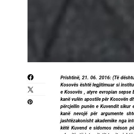
Prishtinë, 21. 06. 2016: (Të dësht
Kosovës është legjitimuar si insti
e Kosovës , atyre evropian sepse
kanë vulën apostile për Kosovën dhe
përcjellin punën e Kuvendit sikur
kanë nevojë për argumente sht
jashtëzakonisht akademike nga int
këtë Kuvend e sidomos mëson për 