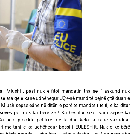
ail Miushi , pasi nuk e fitoi mandatin tha se :” askund nuk
se ata që e kanë udhëhequr UÇK-në mund të bëjnë ç’të duan e
ky Miush sepse edhe në ditën e parë të mandatit të tij e ka ditur
ovës por nuk ka bërë zë ! Ka heshtur sikur varri sepse ka
Ka bërë projekte politike me ta dhe këta ia kanë vazhduar
eri me tani e ka udhëhequr bossi i EULESH-it. Nuk e ke bërë