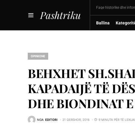
Faqe historike dhe info
Pashtriku
Ballina
Kategorit
OPINIONE
BEHXHET SH.SHA
KAPADAIJË TË DË
DHE BIONDINAT E
NGA
EDITORI
21 QERSHOR, 2016
9 MINUTA PËR TË LEXUA