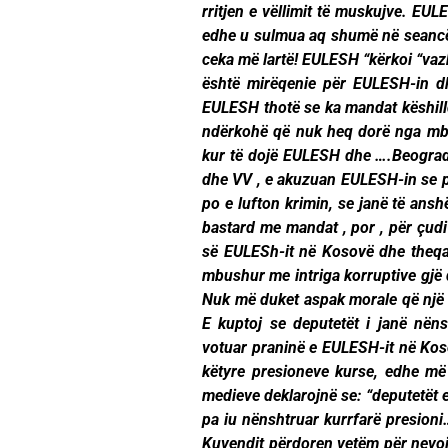
rritjen e vëllimit të muskujve. EU
edhe u sulmua aq shumë në seancën e
ceka më lartë! EULESH “kërkoi “va
është mirëqenie për EULESH-in dh
EULESH thotë se ka mandat këshill
ndërkohë që nuk heq dorë nga mba
kur të dojë EULESH dhe ….Beogradi 
dhe VV , e akuzuan EULESH-in se po
po e lufton krimin, se janë të ansh
bastard me mandat , por , për çudi 
së EULESh-it në Kosovë dhe theqaf
mbushur me intriga korruptive gjë q
Nuk më duket aspak morale që një t
E kuptoj se deputetët i janë nën
votuar praninë e EULESH-it në Koso
këtyre presioneve kurse, edhe më
medieve deklarojnë se: “deputetët e
pa iu nënshtruar kurrfarë presioni
Kuvendit përdoren vetëm për nevoja 