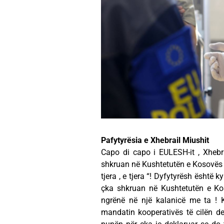
Pafytyrësia e Xhebrail Miushit
Capo di capo i EULESH-it , Xhebr
shkruan në Kushtetutën e Kosovës 
tjera , e tjera “! Dyfytyrësh është 
çka shkruan në Kushtetutën e Kos
ngrënë në një kalanicë me ta ! 
mandatin kooperativës të cilën d