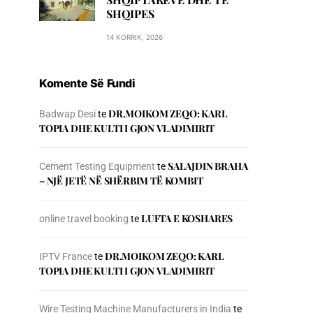
SHQIPES
14 KORRIK, 2026
Komente Së Fundi
DR.MOIKOM ZEQO: KARL
Badwap Desi
te
TOPIA DHE KULTI I GJON VLADIMIRIT
SALAJDIN BRAHA
Cement Testing Equipment
te
– NJЁ JETЁ NЁ SHЁRBIM TЁ KOMBIT
LUFTA E KOSHARES
online travel booking
te
DR.MOIKOM ZEQO: KARL
IPTV France
te
TOPIA DHE KULTI I GJON VLADIMIRIT
Wire Testing Machine Manufacturers in India
te