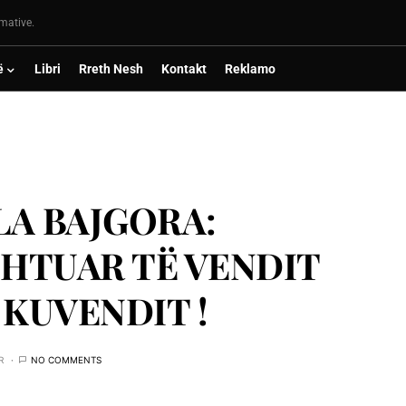
rmative.
ë
Libri
Rreth Nesh
Kontakt
Reklamo
LA BAJGORA:
SHTUAR TË VENDIT
 KUVENDIT !
R
NO COMMENTS