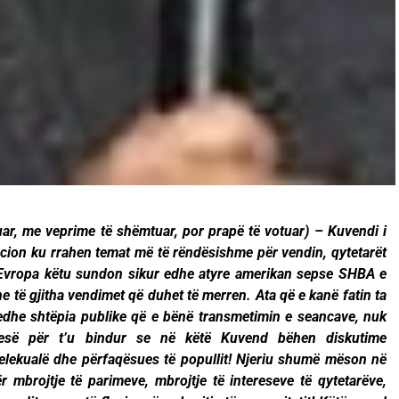
uar, me veprime të shëmtuar, por prapë të votuar) – Kuvendi i
tucion ku rrahen temat më të rëndësishme për vendin, qytetarët
 Evropa këtu sundon sikur edhe atyre amerikan sepse SHBA e
 të gjitha vendimet që duhet të merren. Ata që e kanë fatin ta
 edhe shtëpia publike që e bënë transmetimin e seancave, nuk
esë për t’u bindur se në këtë Kuvend bëhen diskutime
elekualë dhe përfaqësues të popullit! Njeriu shumë mëson në
mbrojtje të parimeve, mbrojtje të intereseve të qytetarëve,