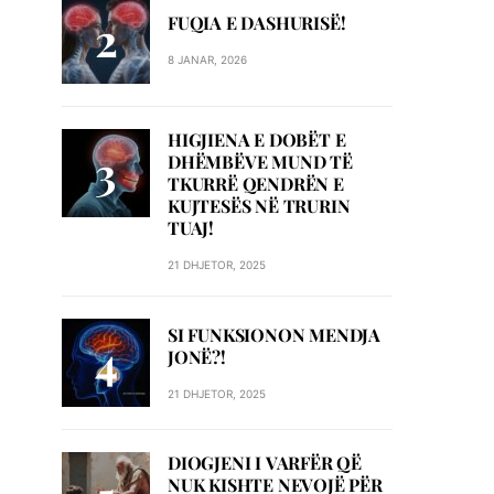
FUQIA E DASHURISË!
8 JANAR, 2026
HIGJIENA E DOBËT E
DHËMBËVE MUND TË
TKURRË QENDRËN E
KUJTESËS NË TRURIN
TUAJ!
21 DHJETOR, 2025
SI FUNKSIONON MENDJA
JONË?!
21 DHJETOR, 2025
DIOGJENI I VARFËR QË
NUK KISHTE NEVOJË PËR