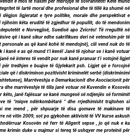
 të vendit e mos të flasim për mbrojtje të sovranitetit! Këtë mund
tegritet të lartë moral dhe profesional dhe të tillë ka shumë në
dëgjon ligjeratat e tyre politike, morale dhe perspektivat e
i njihnim këta eruditë të zgjedhur të popullit, do të mendonim
deputetët e Norvegjisë, Suedisë apo Zvicrës! Të rregulltë në
jësive që i kanë sikur edhe sakrifikues deri në vetmohim për të
t personale as që kanë kohë të mendojnë), cili vend nuk do të
nuk i kanë e as që mund t’i kenë! Janë të njohur se i kanë votuar
 janë në interes të vendit por nuk kanë pranuar t’i votojnë ligjet
i për tredhjen e buajve të Gjylekarit psh. Ligjet që e forcojnë
iale që i diskriminon pozitivisht kriminelët serbë (diskriminimi
ushtetuese), Marrëveshja e Demarkacionit dhe Asociacionit për
a dhe marrëveshje të tilla janë votuar në Kuvendin e Kosovës
ar këto, janë fajësuar se kanë mungesë së ndjenjës së formimit
seve të “miqve ndërkombëtarë “ dhe rrjedhimisht trajtohen si
eni me mend , për shpuarje të disa gomave të makinave të
re në vitin 2009, sot po gjykohen aktivistë të VV kurse askush
ndërruar Kosovën në ferr të Aligerit sepse , jo që nuk e ka
 me krimin duke u majmur si tereq të ushqyer me proteinë për