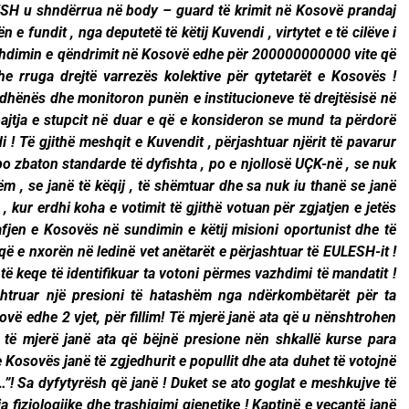
LESH u shndërrua në body – guard të krimit në Kosovë prandaj
 fundit , nga deputetë të këtij Kuvendi , virtytet e të cilëve i
zhdimin e qëndrimit në Kosovë edhe për 200000000000 vite që
e rruga drejtë varrezës kolektive për qytetarët e Kosovës !
dhënës dhe monitoron punën e institucioneve të drejtësisë në
jtja e stupcit në duar e që e konsideron se mund ta përdorë
! Të gjithë meshqit e Kuvendit , përjashtuar njërit të pavarur
 zbaton standarde të dyfishta , po e njollosë UÇK-në , se nuk
ëm , se janë të këqij , të shëmtuar dhe sa nuk iu thanë se janë
, kur erdhi koha e votimit të gjithë votuan për zgjatjen e jetës
jen e Kosovës në sundimin e këtij misioni oportunist dhe të
ë e nxorën në ledinë vet anëtarët e përjashtuar të EULESH-it !
ë keqe të identifikuar ta votoni përmes vazhdimi të mandatit !
shtruar një presioni të hatashëm nga ndërkombëtarët për ta
vë edhe 2 vjet, për fillim! Të mjerë janë ata që u nënshtrohen
 të mjerë janë ata që bëjnë presione nën shkallë kurse para
 Kosovës janë të zgjedhurit e popullit dhe ata duhet të votojnë
…”! Sa dyfytyrësh që janë ! Duket se ato goglat e meshkujve të
fiziologjike dhe trashigimi gjenetike ! Kaptinë e veçantë janë