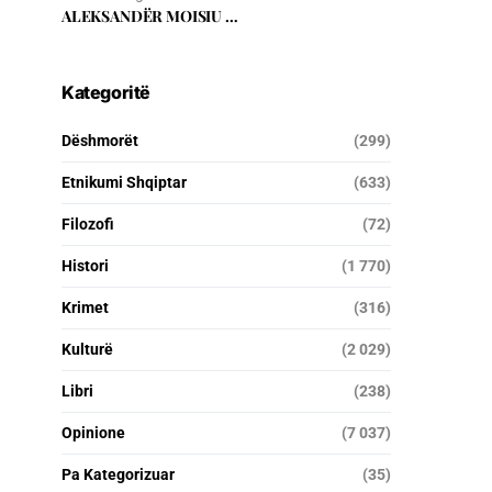
ALEKSANDËR MOISIU …
Kategoritë
Dëshmorët
(299)
Etnikumi Shqiptar
(633)
Filozofi
(72)
Histori
(1 770)
Krimet
(316)
Kulturë
(2 029)
Libri
(238)
Opinione
(7 037)
Pa Kategorizuar
(35)