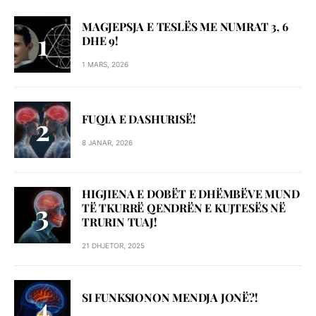
MAGJEPSJA E TESLËS ME NUMRAT 3, 6
DHE 9!
1 MARS, 2026
FUQIA E DASHURISË!
8 JANAR, 2026
HIGJIENA E DOBËT E DHËMBËVE MUND
TË TKURRË QENDRËN E KUJTESËS NË
TRURIN TUAJ!
21 DHJETOR, 2025
SI FUNKSIONON MENDJA JONË?!