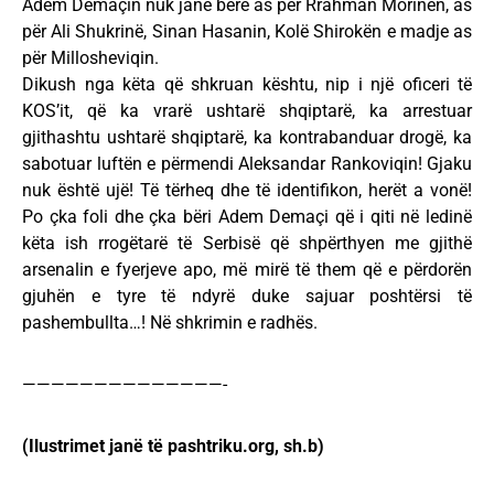
Adem Demaçin nuk janë bërë as për Rrahman Morinën, as
për Ali Shukrinë, Sinan Hasanin, Kolë Shirokën e madje as
për Millosheviqin.
Dikush nga këta që shkruan kështu, nip i një oficeri të
KOS’it, që ka vrarë ushtarë shqiptarë, ka arrestuar
gjithashtu ushtarë shqiptarë, ka kontrabanduar drogë, ka
sabotuar luftën e përmendi Aleksandar Rankoviqin! Gjaku
nuk është ujë! Të tërheq dhe të identifikon, herët a vonë!
Po çka foli dhe çka bëri Adem Demaçi që i qiti në ledinë
këta ish rrogëtarë të Serbisë që shpërthyen me gjithë
arsenalin e fyerjeve apo, më mirë të them që e përdorën
gjuhën e tyre të ndyrë duke sajuar poshtërsi të
pashembullta…! Në shkrimin e radhës.
——————————————-
(Ilustrimet janë të pashtriku.org, sh.b)