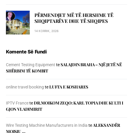
PËRMENDJET MË TË HERSHME TË
SHQIPTARËVE DHE TË SHQIPES
14 KORRIK, 2026
Komente Së Fundi
SALAJDIN BRAHA – NJЁ JETЁ NЁ
Cement Testing Equipment
te
SHЁRBIM TЁ KOMBIT
LUFTA E KOSHARES
online travel booking
te
DR.MOIKOM ZEQO: KARL TOPIA DHE KULTI I
IPTV France
te
GJON VLADIMIRIT
ALEKSANDËR
Wire Testing Machine Manufacturers in India
te
MOISIU …