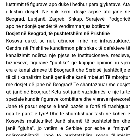
lustrimit të figurave apo duke i hedhur para gjykatave. Ata
i kishin dosjet. Ne nuk kemi dosje sepse ato janë në
Beograd, Lubjanë, Zagreb, Shkup, Sarajevë, Podgoricë
apo në ndonjë qendër të vendimmarrjes botërore!
Dosjet në Beograd, të pushtetshëm në Prishtinë
Kosova duket se nuk qëndron mirë me infrastrukturë.
Qendra në Prishtinë kundërmon për shkak të defekteve të
kanalizimit ndërsa një pjese të institucioneve, medieve,
bizneseve, figurave “publike“ që krijojnë opinion iu vjen
era e kanalizimeve të Beogradit dhe Serbisë, jashtëqitje e
të cilit kanalizim kanë qenë dhe kanë mbetur! Të mbrojtur
me dosjet që janë në Beograd! Të shantazhuar me dosjet
që janë në Beograd! Këta sot janë vazhdimësi e një lufte
speciale kundër figurave kombëtare dhe vlerave njerëzore!
Janë të pasur sepse e kanë bazën e fortë të trashiguar
nga të parët e tyre! Dhe të shumfishuar tash në kohën e
Kosovës multietnike! Janë shumë të pushtetshëm dhe
janë ”gjuha“, jo vetëm e Serbisë por edhe e “miqve”
ndërkombëtarë! Janë të pushtetshëm sepse fillimisht