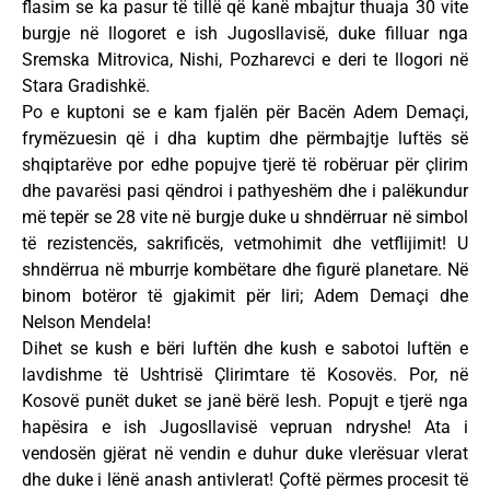
flasim se ka pasur të tillë që kanë mbajtur thuaja 30 vite
burgje në llogoret e ish Jugosllavisë, duke filluar nga
Sremska Mitrovica, Nishi, Pozharevci e deri te llogori në
Stara Gradishkë.
Po e kuptoni se e kam fjalën për Bacën Adem Demaçi,
frymëzuesin që i dha kuptim dhe përmbajtje luftës së
shqiptarëve por edhe popujve tjerë të robëruar për çlirim
dhe pavarësi pasi qëndroi i pathyeshëm dhe i palëkundur
më tepër se 28 vite në burgje duke u shndërruar në simbol
të rezistencës, sakrificës, vetmohimit dhe vetflijimit! U
shndërrua në mburrje kombëtare dhe figurë planetare. Në
binom botëror të gjakimit për liri; Adem Demaçi dhe
Nelson Mendela!
Dihet se kush e bëri luftën dhe kush e sabotoi luftën e
lavdishme të Ushtrisë Çlirimtare të Kosovës. Por, në
Kosovë punët duket se janë bërë lesh. Popujt e tjerë nga
hapësira e ish Jugosllavisë vepruan ndryshe! Ata i
vendosën gjërat në vendin e duhur duke vlerësuar vlerat
dhe duke i lënë anash antivlerat! Çoftë përmes procesit të