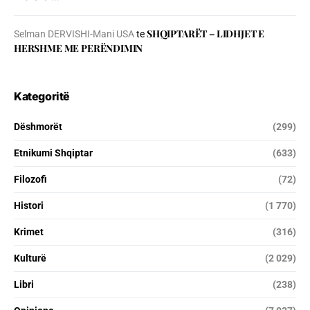
SHQIPTARËT – LIDHJET E
Selman DERVISHI-Mani USA
te
HERSHME ME PERËNDIMIN
Kategoritë
Dëshmorët
(299)
Etnikumi Shqiptar
(633)
Filozofi
(72)
Histori
(1 770)
Krimet
(316)
Kulturë
(2 029)
Libri
(238)