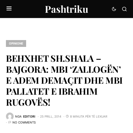
Pashtriku
OPINIONE
BEHXHET SH.SHALA –
BAJGORA: MBI ‘ZALLOGËN’
E ADEM DEMAÇIT DHE MBI
PALLATET E IBRAHIM
RUGOVËS!
NGA
EDITORI
25 PRILL, 2014
8 MINUTA PËR TË LEXUAR
NO COMMENTS