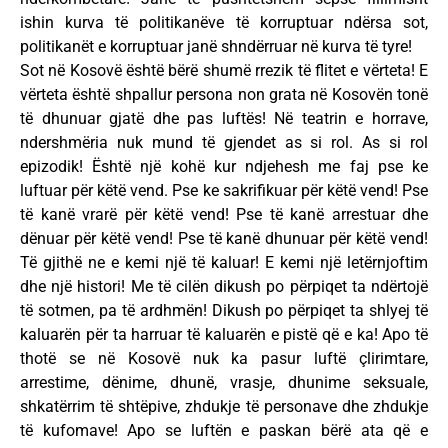
ishin kurva të politikanëve të korruptuar ndërsa sot,
politikanët e korruptuar janë shndërruar në kurva të tyre!
Sot në Kosovë është bërë shumë rrezik të flitet e vërteta! E
vërteta është shpallur persona non grata në Kosovën tonë
të dhunuar gjatë dhe pas luftës! Në teatrin e horrave,
ndershmëria nuk mund të gjendet as si rol. As si rol
epizodik! Është një kohë kur ndjehesh me faj pse ke
luftuar për këtë vend. Pse ke sakrifikuar për këtë vend! Pse
të kanë vrarë për këtë vend! Pse të kanë arrestuar dhe
dënuar për këtë vend! Pse të kanë dhunuar për këtë vend!
Të gjithë ne e kemi një të kaluar! E kemi një letërnjoftim
dhe një histori! Me të cilën dikush po përpiqet ta ndërtojë
të sotmen, pa të ardhmën! Dikush po përpiqet ta shlyej të
kaluarën për ta harruar të kaluarën e pistë që e ka! Apo të
thotë se në Kosovë nuk ka pasur luftë çlirimtare,
arrestime, dënime, dhunë, vrasje, dhunime seksuale,
shkatërrim të shtëpive, zhdukje të personave dhe zhdukje
të kufomave! Apo se luftën e paskan bërë ata që e