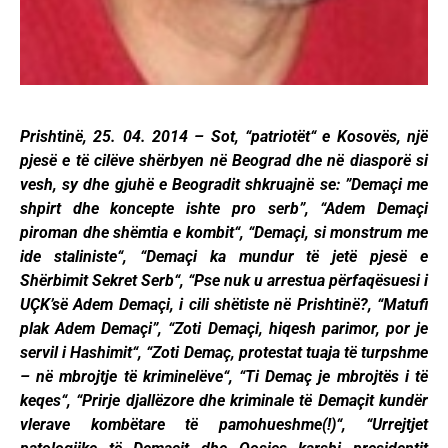
Prishtinë, 25. 04. 2014 – Sot, “patriotët“ e Kosovës, një
pjesë e të cilëve shërbyen në Beograd dhe në diasporë si
vesh, sy dhe gjuhë e Beogradit shkruajnë se: ”Demaçi me
shpirt dhe koncepte ishte pro serb”, “Adem Demaçi
piroman dhe shëmtia e kombit“, “Demaçi, si monstrum me
ide staliniste“, “Demaçi ka mundur të jetë pjesë e
Shërbimit Sekret Serb“, “Pse nuk u arrestua përfaqësuesi i
UÇK’së Adem Demaçi, i cili shëtiste në Prishtinë?, “Matufi
plak Adem Demaçi”, “Zoti Demaçi, hiqesh parimor, por je
servil i Hashimit“, “Zoti Demaç, protestat tuaja të turpshme
– në mbrojtje të kriminelëve“, “Ti Demaç je mbrojtës i të
keqes“, “Prirje djallëzore dhe kriminale të Demaçit kundër
vlerave kombëtare të pamohueshme(!)“, “Urrejtjet