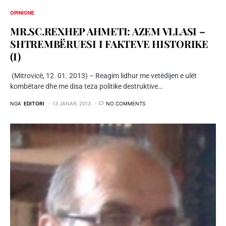
OPINIONE
MR.SC.REXHEP AHMETI: AZEM VLLASI –
SHTREMBËRUESI I FAKTEVE HISTORIKE
(I)
(Mitrovicë, 12. 01. 2013) – Reagim lidhur me vetëdijen e ulët
kombëtare dhe me disa teza politike destruktive…
NGA
EDITORI
13 JANAR, 2013
NO COMMENTS