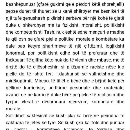
bashkëpunuar (çfarë guximi që e përdori këtë shprehje!!!)
sepse duhet të thuhet se u kanë shërbyer me besnikëri të
një tufe qenushash pikërisht serbëve për një kohë të gjatë
duke u shkërdhyer me ta fizikisht, moralisht, politikisht
dhe kombëtarisht! Tash, nuk është edhe mençuri e madhe
të qëllosh se çfarë pjelle politike, morale e kombëtare ka
dalë pas këtyre shartimeve të një çiftëzimi, logjikisht
jonormal, por politikisht edhe sot të preferuar dhe të
theksuar! Të gjitha këto nuk do të vlenin dhe mbase, me të
drejtë do të cilësoheshin si pikëpamje raciste nëse kjo
pjellë do të ishte fryt i dashurisë së vullnetshme dhe
mirëkuptimit. Mirëpo, të tillët e bënë dhe e bëjnë këtë për
qëllime karrieriste, përfitime personale dhe materiale,
avancime në karrierë duke bërë përpjekje të njollosin dhe
fyejnë vlerat e dëshmuara njerëzore, kombëtare dhe
morale.
Sot dihet saktësisht se kush çka ka bërë në periudha të
caktuara të jetës së tyre. Se kush çka ka folë dhe punuar
si anëtar i komiteteve krahinore, të Serbisë dhe