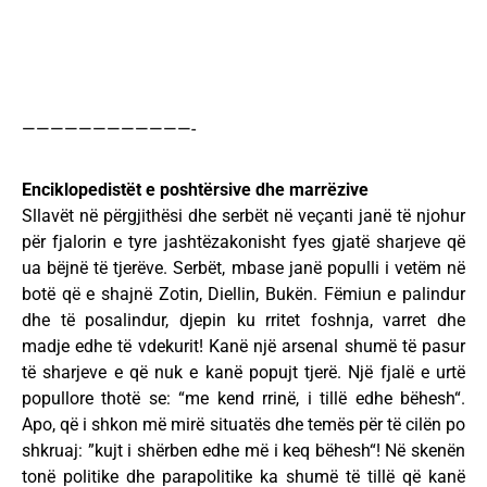
————————————-
Enciklopedistët e poshtërsive dhe marrëzive
Sllavët në përgjithësi dhe serbët në veçanti janë të njohur
për fjalorin e tyre jashtëzakonisht fyes gjatë sharjeve që
ua bëjnë të tjerëve. Serbët, mbase janë populli i vetëm në
botë që e shajnë Zotin, Diellin, Bukën. Fëmiun e palindur
dhe të posalindur, djepin ku rritet foshnja, varret dhe
madje edhe të vdekurit! Kanë një arsenal shumë të pasur
të sharjeve e që nuk e kanë popujt tjerë. Një fjalë e urtë
popullore thotë se: “me kend rrinë, i tillë edhe bëhesh“.
Apo, që i shkon më mirë situatës dhe temës për të cilën po
shkruaj: ”kujt i shërben edhe më i keq bëhesh“! Në skenën
tonë politike dhe parapolitike ka shumë të tillë që kanë