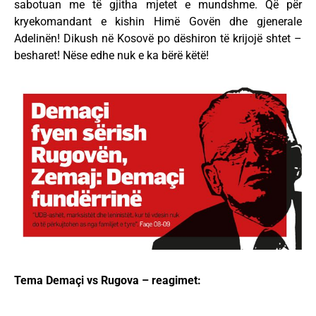
sabotuan me të gjitha mjetet e mundshme. Që për
kryekomandant e kishin Himë Govën dhe gjenerale
Adelinën! Dikush në Kosovë po dëshiron të krijojë shtet –
besharet! Nëse edhe nuk e ka bërë këtë!
Tema Demaçi vs Rugova – reagimet: