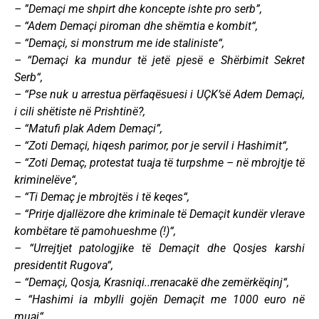
– ”Demaçi me shpirt dhe koncepte ishte pro serb”,
– “Adem Demaçi piroman dhe shëmtia e kombit“,
– “Demaçi, si monstrum me ide staliniste“,
– “Demaçi ka mundur të jetë pjesë e Shërbimit Sekret
Serb“,
– “Pse nuk u arrestua përfaqësuesi i UÇK’së Adem Demaçi,
i cili shëtiste në Prishtinë?,
– “Matufi plak Adem Demaçi”,
– “Zoti Demaçi, hiqesh parimor, por je servil i Hashimit“,
– “Zoti Demaç, protestat tuaja të turpshme – në mbrojtje të
kriminelëve“,
– “Ti Demaç je mbrojtës i të keqes“,
– “Prirje djallëzore dhe kriminale të Demaçit kundër vlerave
kombëtare të pamohueshme (!)“,
– “Urrejtjet patologjike të Demaçit dhe Qosjes karshi
presidentit Rugova“,
– “Demaçi, Qosja, Krasniqi..rrenacakë dhe zemërkëqinj“,
– “Hashimi ia mbylli gojën Demaçit me 1000 euro në
muaj“,