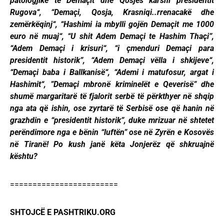
patologjike të Demaçit dhe Qosjes karshi presidentit
Rugova“, “Demaçi, Qosja, Krasniqi..rrenacakë dhe
zemërkëqinj“, “Hashimi ia mbylli gojën Demaçit me 1000
euro në muaj“, “U shit Adem Demaçi te Hashim Thaçi”,
“Adem Demaçi i krisuri“, “i çmenduri Demaçi para
presidentit historik”, “Adem Demaçi vëlla i shkijeve“,
“Demaçi baba i Ballkanisë“, “Ademi i matufosur, argat i
Hashimit“, ”Demaçi mbronë kriminelët e Qeverisë” dhe
shumë margaritarë të fjalorit serbë të përkthyer në shqip
nga ata që ishin, ose zyrtarë të Serbisë ose që hanin në
grazhdin e “presidentit historik”, duke mrizuar në shtetet
perëndimore nga e bënin “luftën” ose në Zyrën e Kosovës
në Tiranë! Po kush janë këta Jonjerëz që shkruajnë
kështu?
========================
SHTOJCË E PASHTRIKU.ORG