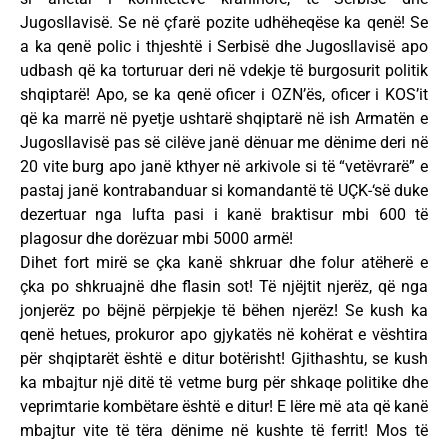
Jugosllavisë. Se në çfarë pozite udhëheqëse ka qenë! Se
a ka qenë polic i thjeshtë i Serbisë dhe Jugosllavisë apo
udbash që ka torturuar deri në vdekje të burgosurit politik
shqiptarë! Apo, se ka qenë oficer i OZN’ës, oficer i KOS’it
që ka marrë në pyetje ushtarë shqiptarë në ish Armatën e
Jugosllavisë pas së cilëve janë dënuar me dënime deri në
20 vite burg apo janë kthyer në arkivole si të “vetëvrarë” e
pastaj janë kontrabanduar si komandantë të UÇK-‘së duke
dezertuar nga lufta pasi i kanë braktisur mbi 600 të
plagosur dhe dorëzuar mbi 5000 armë!
Dihet fort mirë se çka kanë shkruar dhe folur atëherë e
çka po shkruajnë dhe flasin sot! Të njëjtit njerëz, që nga
jonjerëz po bëjnë përpjekje të bëhen njerëz! Se kush ka
qenë hetues, prokuror apo gjykatës në kohërat e vështira
për shqiptarët është e ditur botërisht! Gjithashtu, se kush
ka mbajtur një ditë të vetme burg për shkaqe politike dhe
veprimtarie kombëtare është e ditur! E lëre më ata që kanë
mbajtur vite të tëra dënime në kushte të ferrit! Mos të