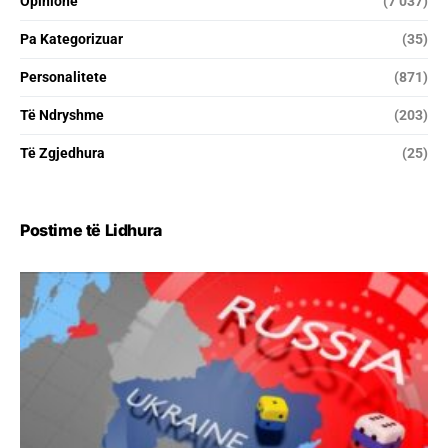
Opinione
(7 037)
Pa Kategorizuar
(35)
Personalitete
(871)
Të Ndryshme
(203)
Të Zgjedhura
(25)
Postime të Lidhura