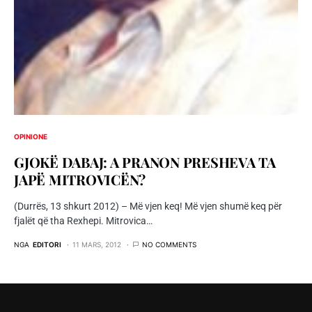
OPINIONE
GJOKË DABAJ: A PRANON PRESHEVA TA
JAPË MITROVICËN?
(Durrës, 13 shkurt 2012) – Më vjen keq! Më vjen shumë keq për
fjalët që tha Rexhepi. Mitrovica…
NGA
EDITORI
11 MARS, 2012
NO COMMENTS