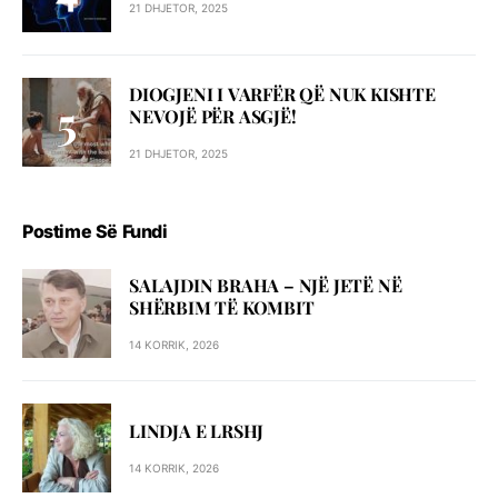
21 DHJETOR, 2025
DIOGJENI I VARFËR QË NUK KISHTE
NEVOJË PËR ASGJË!
21 DHJETOR, 2025
Postime Së Fundi
SALAJDIN BRAHA – NJЁ JETЁ NЁ
SHЁRBIM TЁ KOMBIT
14 KORRIK, 2026
LINDJA E LRSHJ
14 KORRIK, 2026