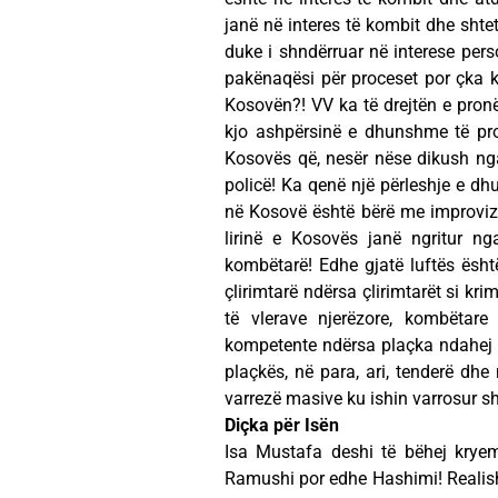
janë në interes të kombit dhe shtet
duke i shndërruar në interese per
pakënaqësi për proceset por çka 
Kosovën?! VV ka të drejtën e pron
kjo ashpërsinë e dhunshme të pr
Kosovës që, nesër nëse dikush ng
policë! Ka qenë një përleshje e dh
në Kosovë është bërë me improviz
lirinë e Kosovës janë ngritur nga
kombëtarë! Edhe gjatë luftës është
çlirimtarë ndërsa çlirimtarët si kr
të vlerave njerëzore, kombëtare
kompetente ndërsa plaçka ndahej si
plaçkës, në para, ari, tenderë dh
varrezë masive ku ishin varrosur sh
Diçka për Isën
Isa Mustafa deshi të bëhej krye
Ramushi por edhe Hashimi! Realisht,