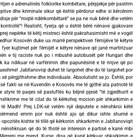
rritjen e adrenalinës folklorike kombëtare, përpjekje për pastrim
ptive dhe kriminale sikur që është përdorur edhe si kërcënim
disje për “miqtë ndërkombëtarë“ se pa ne nuk bënë dhe vetëm
ntrollë“! Realisht, fyerja që u është bërë nënave gjakovare
prej nepërke të këtij mistreci është pakrahasimisht më e vogël
 vjedhur Kosovën duke ua marrë perspektiven fëmijëve të këtyre
fyer kujtimet për fëmijët e këtyre nënave që janë martirizuar
hën e tij raciste nuk po i mbushë autobusët për Hungari dhe
uk ka ndikuar në varfërimin dhe papunësinë e të rinjve që po
ueshme! Jabllanoviqi duhet të largohet dhe do të largohet por
 së përgjithshme dhe individuale. Absolutisht se jo. Është, por
ë fakti se në Kuvendin e Kosovës me të gjithë ata patriotë të
e atyre të paqes së pasluftës ku bëjnë pjesë “të zgjedhurit e
ënshkrime me të cilat do të kërkohej mocion për shkarkimin e
rr të Madh! Prej LDK-së vetëm një deputete e nënshkroi këtë
përmend emrin por nuk është ajo që dikur ishte shumë e
pozitës kishte të tillë që kërkonin shkarkimin e Jabllanoviqit
 nënshkruan që do të thotë se interesin e partisë e kanë mbi
! Merreni me mend. Kurse, disa që kanë kërkuar shkarkimin e