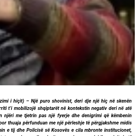
zimi i hiçit) – Një puro shovinist, deri dje një hiç në skenën
riti t’i mobilizojë shqiptarët në kontekstin negativ deri në atë
n njëri me tjetrin pas një fyerje dhe denigrimi që këmbenin
 por thuaja përfunduan me një përleshje të përgjakshme midis
n e tij dhe Policisë së Kosovës e cila mbronte institucionet,