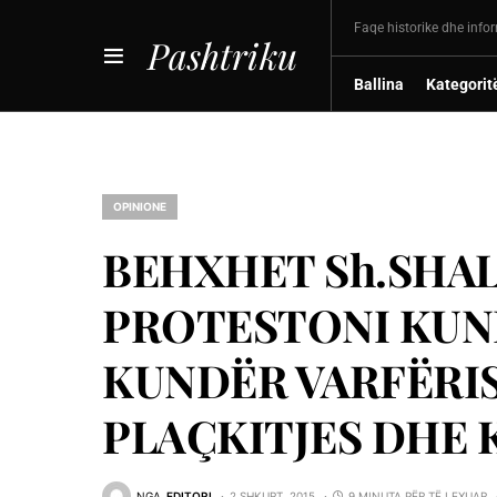
Faqe historike dhe info
Pashtriku
Ballina
Kategorit
OPINIONE
BEHXHET Sh.SHAL
PROTESTONI KUN
KUNDËR VARFËRI
PLAÇKITJES DHE 
NGA
EDITORI
2 SHKURT, 2015
9 MINUTA PËR TË LEXUAR