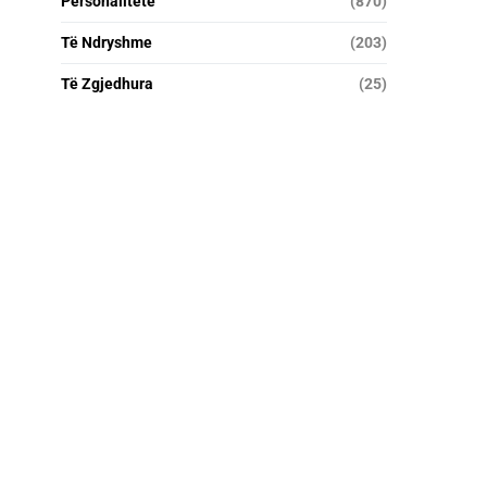
Personalitete
(870)
Të Ndryshme
(203)
Të Zgjedhura
(25)