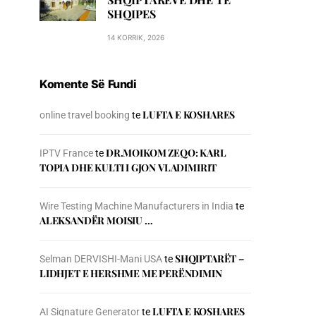
SHQIPES
14 KORRIK, 2026
Komente Së Fundi
LUFTA E KOSHARES
online travel booking
te
DR.MOIKOM ZEQO: KARL
IPTV France
te
TOPIA DHE KULTI I GJON VLADIMIRIT
Wire Testing Machine Manufacturers in India
te
ALEKSANDËR MOISIU …
SHQIPTARËT –
Selman DERVISHI-Mani USA
te
LIDHJET E HERSHME ME PERËNDIMIN
LUFTA E KOSHARES
AI Signature Generator
te