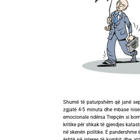
Shumë të paturpshëm që janë sep
zgjatë 4-5 minuta dhe mbase nise
emocionale ndërsa Trepçën si bomb
kritike për shkak të gjendjes katast
në skenën politike. E pandershme 
është në interes të kombit dhe atdh