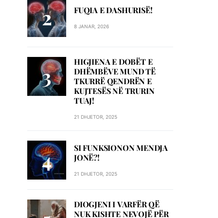
FUQIA E DASHURISË!
8 JANAR, 2026
HIGJIENA E DOBËT E
DHËMBËVE MUND TË
TKURRË QENDRËN E
KUJTESËS NË TRURIN
TUAJ!
21 DHJETOR, 2025
SI FUNKSIONON MENDJA
JONË?!
21 DHJETOR, 2025
DIOGJENI I VARFËR QË
NUK KISHTE NEVOJË PËR