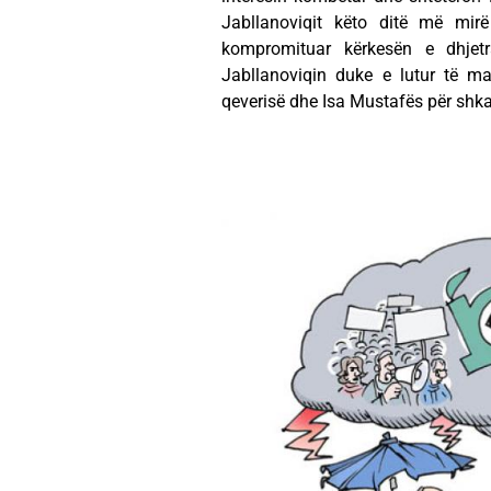
Jabllanoviqit këto ditë më mi
kompromituar kërkesën e dhjet
Jabllanoviqin duke e lutur të m
qeverisë dhe Isa Mustafës për shkark