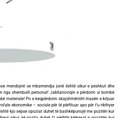
se mendojnë se mbamendja jonë është sikur e peshkut dhe
n nga shembulli personal! Jabllanoviqin e përdorin si bombë
ë materiale! Po e keqpërdorin skajshmërisht masën e krijuar
rofale ekonomike – sociale për të përfituar apo për t’u rikthyer
është kjo sepse opoziat duhet të bashkëpunojë me pozitën kur
eut sikur që pozita duhet t’i përfillë kërkesat e opozitës kur