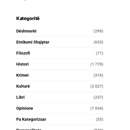
Kategoritë
Dëshmorët
(299)
Etnikumi Shqiptar
(633)
Filozofi
(71)
Histori
(1 770)
Krimet
(316)
Kulturë
(2 027)
Libri
(237)
Opinione
(7 034)
Pa Kategorizuar
(35)