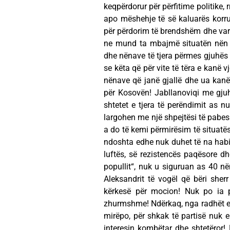
keqpërdorur për përfitime politike, 
apo mëshehje të së kaluarës korru
për përdorim të brendshëm dhe var
ne mund ta mbajmë situatën nën ko
dhe nënave të tjera përmes gjuhës 
se këta që për vite të tëra e kanë
nënave që janë gjallë dhe ua kanë 
për Kosovën! Jabllanoviqi me gju
shtetet e tjera të perëndimit as n
largohen me një shpejtësi të pabes
a do të kemi përmirësim të situatës
ndoshta edhe nuk duhet të na habis
luftës, së rezistencës paqësore dh
popullit“, nuk u siguruan as 40 n
Aleksandrit të vogël që bëri she
kërkesë për mocion! Nuk po ia 
zhurmshme! Ndërkaq, nga radhët e o
mirëpo, për shkak të partisë nuk e
interesin kombëtar dhe shtetëror