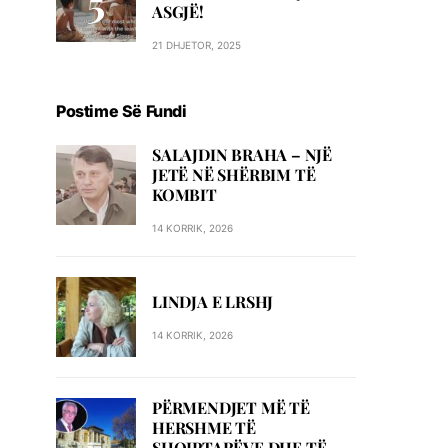
ASGJË!
21 DHJETOR, 2025
Postime Së Fundi
SALAJDIN BRAHA – NJЁ
JETЁ NЁ SHЁRBIM TЁ
KOMBIT
14 KORRIK, 2026
LINDJA E LRSHJ
14 KORRIK, 2026
PËRMENDJET MË TË
HERSHME TË
SHQIPTARËVE DHE TË