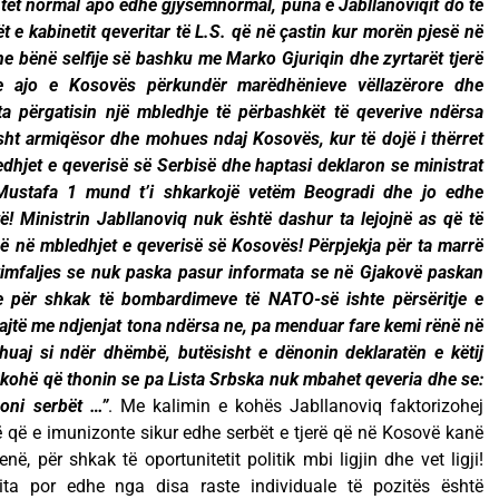
tet normal apo edhe gjysëmnormal, puna e Jabllanoviqit do të
 e kabinetit qeveritar të L.S. që në çastin kur morën pjesë në
e bënë selfije së bashku me Marko Gjuriqin dhe zyrtarët tjerë
he ajo e Kosovës përkundër marëdhënieve vëllazërore dhe
a përgatisin një mbledhje të përbashkët të qeverive ndërsa
ht armiqësor dhe mohues ndaj Kosovës, kur të dojë i thërret
dhjet e qeverisë së Serbisë dhe haptasi deklaron se ministrat
Mustafa 1 mund t’i shkarkojë vetëm Beogradi dhe jo edhe
të! Ministrin Jabllanoviq nuk është dashur ta lejojnë as që të
së në mbledhjet e qeverisë së Kosovës! Përpjekja për ta marrë
rkimfaljes se nuk paska pasur informata se në Gjakovë paskan
 për shkak të bombardimeve të NATO-së ishte përsëritje e
uajtë me ndjenjat tona ndërsa ne, pa menduar fare kemi rënë në
 huaj si ndër dhëmbë, butësisht e dënonin deklaratën e këtij
kohë që thonin se pa Lista Srbska nuk mbahet qeveria dhe se:
oni serbët …”
. Me kalimin e kohës Jabllanoviq faktorizohej
 që e imunizonte sikur edhe serbët e tjerë që në Kosovë kanë
, për shkak të oportunitetit politik mbi ligjin dhe vet ligji!
ita por edhe nga disa raste individuale të pozitës është