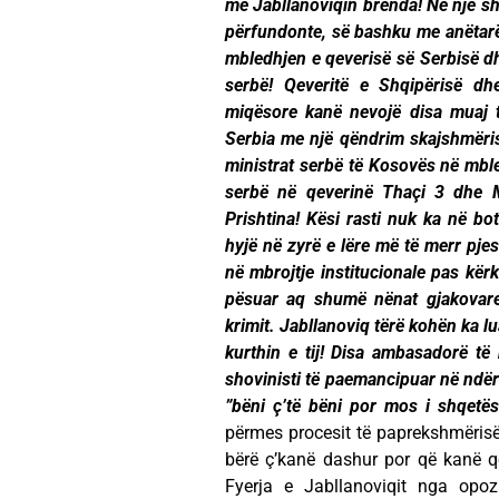
me Jabllanoviqin brenda! Në një sh
përfundonte, së bashku me anëtarët
mbledhjen e qeverisë së Serbisë dh
serbë! Qeveritë e Shqipërisë d
miqësore kanë nevojë disa muaj t
Serbia me një qëndrim skajshmëris
ministrat serbë të Kosovës në mble
serbë në qeverinë Thaçi 3 dhe 
Prishtina! Kësi rasti nuk ka në bo
hyjë në zyrë e lëre më të merr pje
në mbrojtje institucionale pas kë
pësuar aq shumë nënat gjakovare
krimit. Jabllanoviq tërë kohën ka l
kurthin e tij! Disa ambasadorë të
shovinisti të paemancipuar në ndër
”bëni ç’të bëni por mos i shqetës
përmes procesit të paprekshmërisë
bërë ç’kanë dashur por që kanë qenë
Fyerja e Jabllanoviqit nga opoz