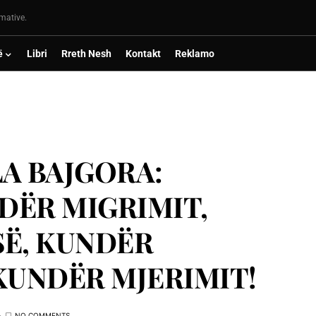
rmative.
ë
Libri
Rreth Nesh
Kontakt
Reklamo
A BAJGORA:
DËR MIGRIMIT,
SË, KUNDËR
KUNDËR MJERIMIT!
NO COMMENTS