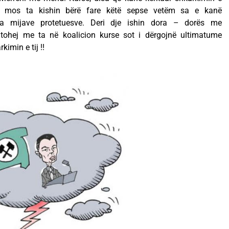
rë mos ta kishin bërë fare këtë sepse vetëm sa e kanë
ra mijave protetuesve. Deri dje ishin dora – dorës me
atohej me ta në koalicion kurse sot i dërgojnë ultimatume
imin e tij !!