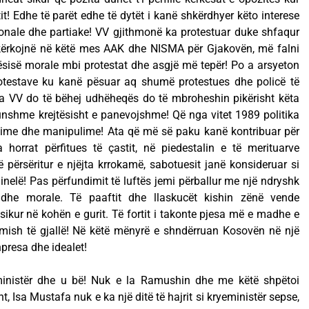
it! Edhe të parët edhe të dytët i kanë shkërdhyer këto interese
sonale dhe partiake! VV gjithmonë ka protestuar duke shfaqur
kërkojnë në këtë mes AAK dhe NISMA për Gjakovën, më falni
ësisë morale mbi protestat dhe asgjë më tepër! Po a arsyeton
otestave ku kanë pësuar aq shumë protestues dhe policë të
a VV do të bëhej udhëheqës do të mbroheshin pikërisht këta
unshme krejtësisht e panevojshme! Që nga vitet 1989 politika
ime dhe manipulime! Ata që më së paku kanë kontribuar për
 horrat përfitues të çastit, në piedestalin e të merituarve
 përsëritur e njëjta krrokamë, sabotuesit janë konsideruar si
iminelë! Pas përfundimit të luftës jemi përballur me një ndryshk
 dhe morale. Të paaftit dhe llaskucët kishin zënë vende
kur në kohën e gurit. Të fortit i takonte pjesa më e madhe e
e mish të gjallë! Në këtë mënyrë e shndërruan Kosovën në një
presa dhe idealet!
ministër dhe u bë! Nuk e la Ramushin dhe me këtë shpëtoi
 Isa Mustafa nuk e ka një ditë të hajrit si kryeministër sepse,