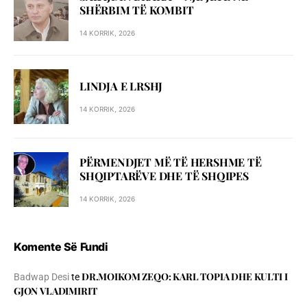
SHЁRBIM TЁ KOMBIT
14 KORRIK, 2026
LINDJA E LRSHJ
14 KORRIK, 2026
PËRMENDJET MË TË HERSHME TË
SHQIPTARËVE DHE TË SHQIPES
14 KORRIK, 2026
Komente Së Fundi
DR.MOIKOM ZEQO: KARL TOPIA DHE KULTI I
Badwap Desi
te
GJON VLADIMIRIT