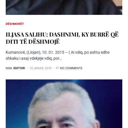
DËSHMORËT
ILJASA SALIHU: DASHNIMI, KY BURRË QË
DITI TË DËSHMOJË
Kumanovë, (Llojan), 10. 01. 2015 – ( Ai vdiq, po ashtu edhe
shkaku i asaj vdekjeje vdiq, por…
NGA
EDITORI
10 JANAR, 2015
NO COMMENTS