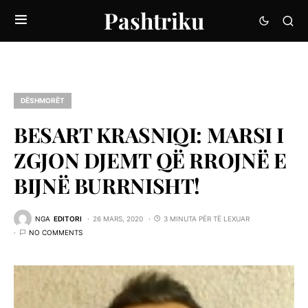
Pashtriku
DËSHMORËT
BESART KRASNIQI: MARSI I
ZGJON DJEMT QË RROJNË E
BIJNË BURRNISHT!
NGA
EDITORI
26 MARS, 2020
3 MINUTA PËR TË LEXUAR
NO COMMENTS