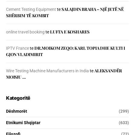
SALAJDIN BRAHA – NJЁ JETЁ NЁ
Cement Testing Equipment
te
SHЁRBIM TЁ KOMBIT
LUFTA E KOSHARES
online travel booking
te
DR.MOIKOM ZEQO: KARL TOPIA DHE KULTI I
IPTV France
te
GJON VLADIMIRIT
ALEKSANDËR
Wire Testing Machine Manufacturers in India
te
MOISIU …
Kategoritë
Dëshmorët
(299)
Etnikumi Shqiptar
(633)
Filozofi
(72)