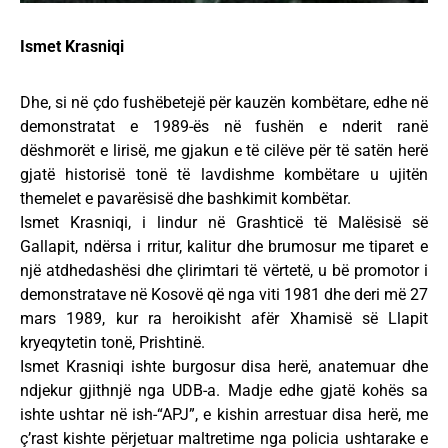
Ismet Krasniqi
Dhe, si në çdo fushëbetejë për kauzën kombëtare, edhe në
demonstratat e 1989-ës në fushën e nderit ranë
dëshmorët e lirisë, me gjakun e të cilëve për të satën herë
gjatë historisë tonë të lavdishme kombëtare u ujitën
themelet e pavarësisë dhe bashkimit kombëtar.
Ismet Krasniqi, i lindur në Grashticë të Malësisë së
Gallapit, ndërsa i rritur, kalitur dhe brumosur me tiparet e
një atdhedashësi dhe çlirimtari të vërtetë, u bë promotor i
demonstratave në Kosovë që nga viti 1981 dhe deri më 27
mars 1989, kur ra heroikisht afër Xhamisë së Llapit
kryeqytetin tonë, Prishtinë.
Ismet Krasniqi ishte burgosur disa herë, anatemuar dhe
ndjekur gjithnjë nga UDB-a. Madje edhe gjatë kohës sa
ishte ushtar në ish-“APJ”, e kishin arrestuar disa herë, me
ç’rast kishte përjetuar maltretime nga policia ushtarake e