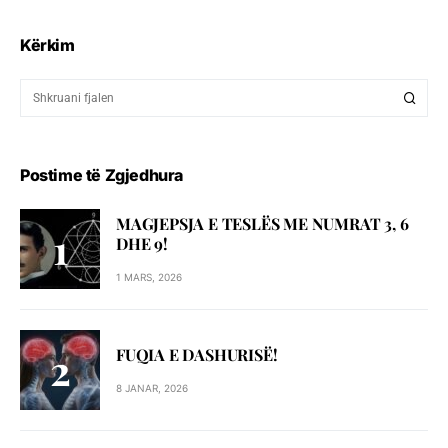
Kërkim
Postime të Zgjedhura
MAGJEPSJA E TESLËS ME NUMRAT 3, 6
DHE 9!
1 MARS, 2026
FUQIA E DASHURISË!
8 JANAR, 2026