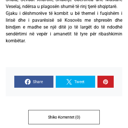
Veselaj, ndërsa u plagosën shumë të rinj tjerë shqiptarë.
Gjaku i dëshmorëve të kombit u bë themel i fuqishëm i
lirisë dhe i pavarësisë së Kosovës me shpresën dhe
bindjen e madhe se një ditë jo të largët do të ndodhë
sendërtimi në vepër i amanetit të tyre për ribashkimin
kombëtar.
Share
Tweet
Shiko Komentet (0)