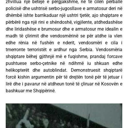
zhvillua një betejë e përgjakshme, në të cilën përballë
policisë dhe ushtrisë serbo-jugosllave e armatosur deri në
dhëmbë ishte barrikaduar një ushtri tjetër, ajo shqiptare e
përbërë nga një rini e shëndoshë, vigjilente, atdhedashëse
dhe liridashëse e brumosur dhe e armatosur me idealin e
madh të çlirimit dhe vendosmërinë se për atdhe ia vlen
edhe rënia në fushën e nderit, vendosmëri e cila i
tmerronte terroristët e ardhur nga Serbia. Vendosmëria
shqiptare bëhej gjithnjë më e fuqishme, prandaj forcave
pushtuese serbo-çetnike në ndihmë iu shkuan edhe
helikopterët dhe autoblindat. Demonstruesit shqiptarë
forcë kishin argumentin për të drejtën tonë për të jetuar i
lirë dhe i pavarur në atdheun tonë të çliruar në Kosovën e
bashkuar me Shqipërinë.