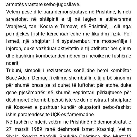
armatës vrastare serbo-jugosllave.
Vetëm pesë ditë para demonstratave në Prishtinë, Ismeti
arrestohet në shtëpinë e tij në lagjen e atëhershme
Vranjevci, tani Kodra e Trimave, në Prishtinë, i cili nga
përndjekësit ishte kërcënuar edhe me likuidim fizik. Por
Ismeti, një shqiptar i ri sypatrembur, me mospërfillje i
injoron, duke vazhduar aktivitetin e tij atdhetar për çlirim
dhe bashkim kombëtar deri në rënien heroike në fushën e
nderit.
Tribuni, simboli i rezistencës sonë dhe heroi kombëtar
Bacë Adem Demaçi, i cili me shembullin e tij u bë sinonim
për shumë breza se si duhet të luftohet për atdhe, duke
qenë pjesëmarrës në shumë veprimtari përkujtuese për
dëshmorët e kombit, përsëriste se demonstratat shqiptare
në Kosovën e pushtuar kundër okupatorit serbo-fashist
ishin pararendëse të UÇK-ës famëmadhe.
Në fushën e nderit vetëm në Prishtinë në demonstratat e
27 marsit 1989 ranë dëshmorë Ismet Krasniqi, Vetim
Shala, Sevdat Xhafolli, Shukrije Obërtinca dhe Mustafë