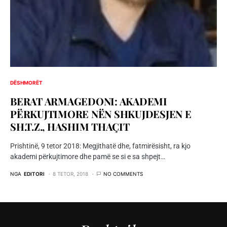
DËSHMORËT
BERAT ARMAGEDONI: AKADEMI
PËRKUJTIMORE NËN SHKUJDESJEN E
SH.T.Z., HASHIM THAÇIT
Prishtinë, 9 tetor 2018: Megjithatë dhe, fatmirësisht, ra kjo
akademi përkujtimore dhe pamë se si e sa shpejt…
NGA
EDITORI
8 TETOR, 2018
NO COMMENTS