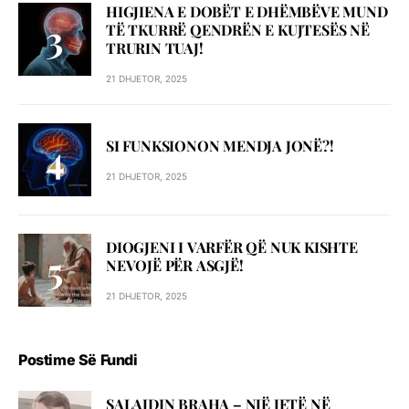
HIGJIENA E DOBËT E DHËMBËVE MUND
TË TKURRË QENDRËN E KUJTESËS NË
TRURIN TUAJ!
21 DHJETOR, 2025
SI FUNKSIONON MENDJA JONË?!
21 DHJETOR, 2025
DIOGJENI I VARFËR QË NUK KISHTE
NEVOJË PËR ASGJË!
21 DHJETOR, 2025
Postime Së Fundi
SALAJDIN BRAHA – NJЁ JETЁ NЁ