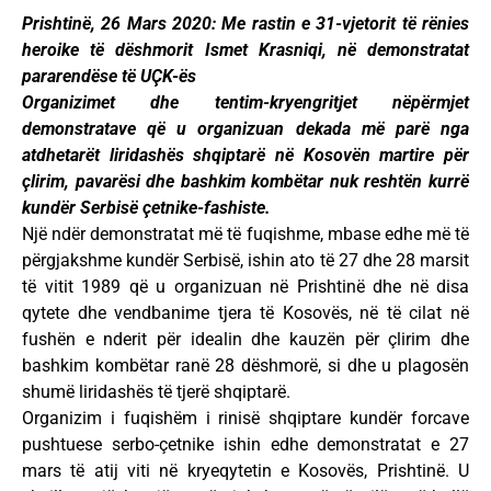
Prishtinë, 26 Mars 2020: Me rastin e 31-vjetorit të rënies
heroike të dëshmorit Ismet Krasniqi, në demonstratat
pararendëse të UÇK-ës
Organizimet dhe tentim-kryengritjet nëpërmjet
demonstratave që u organizuan dekada më parë nga
atdhetarët liridashës shqiptarë në Kosovën martire për
çlirim, pavarësi dhe bashkim kombëtar nuk reshtën kurrë
kundër Serbisë çetnike-fashiste.
Një ndër demonstratat më të fuqishme, mbase edhe më të
përgjakshme kundër Serbisë, ishin ato të 27 dhe 28 marsit
të vitit 1989 që u organizuan në Prishtinë dhe në disa
qytete dhe vendbanime tjera të Kosovës, në të cilat në
fushën e nderit për idealin dhe kauzën për çlirim dhe
bashkim kombëtar ranë 28 dëshmorë, si dhe u plagosën
shumë liridashës të tjerë shqiptarë.
Organizim i fuqishëm i rinisë shqiptare kundër forcave
pushtuese serbo-çetnike ishin edhe demonstratat e 27
mars të atij viti në kryeqytetin e Kosovës, Prishtinë. U