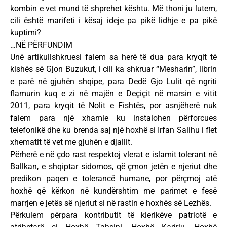
kombin e vet mund të shprehet kështu. Më thoni ju lutem,
cili është marifeti i kësaj ideje pa pikë lidhje e pa pikë
kuptimi?
…NË PËRFUNDIM
Unë artikullshkruesi falem sa herë të dua para kryqit të
kishës së Gjon Buzukut, i cili ka shkruar “Mesharin”, librin
e parë në gjuhën shqipe, para Dedë Gjo Lulit që ngriti
flamurin kuq e zi në majën e Deçiçit në marsin e vitit
2011, para kryqit të Nolit e Fishtës, por asnjëherë nuk
falem para një xhamie ku instalohen përforcues
telefonikë dhe ku brenda saj një hoxhë si Irfan Salihu i flet
xhematit të vet me gjuhën e djallit.
Përherë e në çdo rast respektoj vlerat e islamit tolerant në
Ballkan, e shqiptar sidomos, që çmon jetën e njeriut dhe
predikon paqen e tolerancë humane, por përçmoj atë
hoxhë që kërkon në kundërshtim me parimet e fesë
marrjen e jetës së njeriut si në rastin e hoxhës së Lezhës.
Përkulem përpara kontributit të klerikëve patriotë e