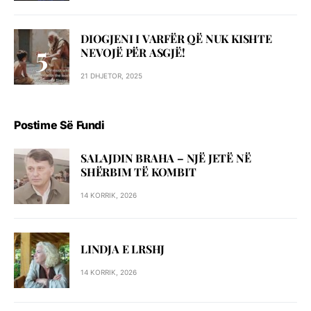
DIOGJENI I VARFËR QË NUK KISHTE
NEVOJË PËR ASGJË!
21 DHJETOR, 2025
Postime Së Fundi
SALAJDIN BRAHA – NJЁ JETЁ NЁ
SHЁRBIM TЁ KOMBIT
14 KORRIK, 2026
LINDJA E LRSHJ
14 KORRIK, 2026