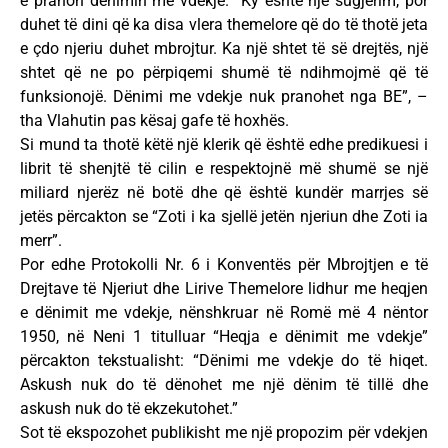
e pranon dënimin me vdekje. ”Ky është një sugjerim, por
duhet të dini që ka disa vlera themelore që do të thotë jeta
e çdo njeriu duhet mbrojtur. Ka një shtet të së drejtës, një
shtet që ne po përpiqemi shumë të ndihmojmë që të
funksionojë. Dënimi me vdekje nuk pranohet nga BE”, –
tha Vlahutin pas kësaj gafe të hoxhës.
Si mund ta thotë këtë një klerik që është edhe predikuesi i
librit të shenjtë të cilin e respektojnë më shumë se një
miliard njerëz në botë dhe që është kundër marrjes së
jetës përcakton se “Zoti i ka sjellë jetën njeriun dhe Zoti ia
merr”.
Por edhe Protokolli Nr. 6 i Konventës për Mbrojtjen e të
Drejtave të Njeriut dhe Lirive Themelore lidhur me heqjen
e dënimit me vdekje, nënshkruar në Romë më 4 nëntor
1950, në Neni 1 titulluar “Heqja e dënimit me vdekje”
përcakton tekstualisht: “Dënimi me vdekje do të hiqet.
Askush nuk do të dënohet me një dënim të tillë dhe
askush nuk do të ekzekutohet.”
Sot të ekspozohet publikisht me një propozim për vdekjen