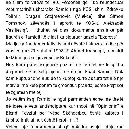
në fillim të viteve të ’90. Personeli që i ka mundësuar
veprimtarinë ushtarake Ramiqit nga KOS ishin: Zdravko
Tolimir, Dragan Stojmenovic (Mlekce) dhe Simon
Tomanov, zëvendës i eprorit të KOS-it, Aleksadër
Vasiljeviq”, – thuhet në disa dokumente analitike për
figurën e Ramiqit, të cilat i ka siguruar gazeta “Express”.
Madje ky fundamentalist islamik është i akuzuar edhe për
vrasjen më 21 shtator 1998 të Ahmet Krasniqit, ministrit
të Mbrojtjes së qeverisë së Bukoshit.
Nuk kam parë asnjëherë pozitë më të ulët në të gjitha
drejtimet se të këtij njeriu me emrin Fuad Ramiqi. Nuk
kam kuptuar dhe nuk do ta kuptoj kurrë absurditetin e një
individi me këtë pohim të çmendur, prandaj është krejt kot
të zgjatesh më tej.
Jo vetëm kaq: Ramiqi e ngul parmendën edhe më thellë
në idetë e veta antishqiptare kur thotë në “Opinionin” e
Blendi Fevziut se “Nëse Skënderbeu është kalorës i
krishtërimit, ai nuk është heroi im…”!!!
Vetëm një fundamentalist që nuk ka asnjë lidhje me