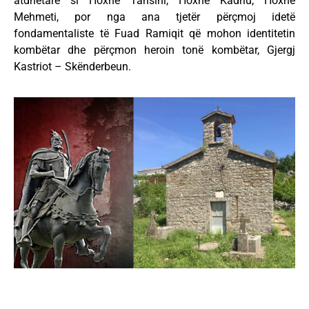
atdhetarë si Hoxhë Tahsini, Hoxhë Kadriu, Hoxhë
Mehmeti, por nga ana tjetër përçmoj idetë
fondamentaliste të Fuad Ramiqit që mohon identitetin
kombëtar dhe përçmon heroin tonë kombëtar, Gjergj
Kastriot – Skënderbeun.