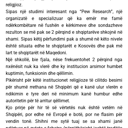
religjioz.
Sipas një studimi interesant nga “Pew Research”, një
organizatë e specializuar që ka emër me famë
ndërkombëtare në fushën e kërkimeve dhe sondazheve
rezulton se më pak se 2 përqind e shqiptarëve shkojnë në
xhami. Sipas këtij përfundimi pak a shumë në këto nivele
është situata edhe te shqiptarët e Kosovës dhe pak më
lart te shqiptarët në Maqedoni.
Një shkollë, bie fjala, nëse frekuentohet 2 përqind nga
nxënësit nuk ka vlerë dhe ky institucion arsimor humbet
kuptimin, funksionin dhe qëllimin.
Pikërisht për këtë institucionet religjioze të cilitdo besimi
për shumë rrethana në Shqipëri që e kanë ulur vlerën e
ndikimin e tyre deri në minimum kanë humbur edhe
autoritetin për të arritur qëllimet.
Kjo prirje për hir të së vërtetës nuk është vetëm në
Shqipëri, por edhe në Evropë e botë, por ne flasim për
vendin tonë. Shihni me sytë tuaj se sa xhami janë