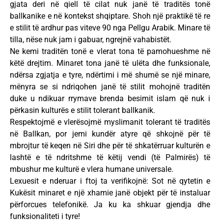
gjata deri në qiell të cilat nuk janë të traditës tonë
ballkanike e në kontekst shqiptare. Shoh një praktikë të re
e stilit të ardhur pas viteve 90 nga Pellgu Arabik. Minare të
tilla, nëse nuk jam i gabuar, ngrejnë vahabistët.
Ne kemi traditën tonë e vlerat tona të pamohueshme në
këtë drejtim. Minaret tona janë të ulëta dhe funksionale,
ndërsa zgjatja e tyre, ndërtimi i më shumë se një minare,
mënyra se si ndriqohen janë të stilit mohojnë traditën
duke u ndikuar rrymave brenda besimit islam që nuk i
përkasin kulturës e stilit tolerant ballkanik.
Respektojmë e vlerësojmë myslimanit tolerant të traditës
në Ballkan, por jemi kundër atyre që shkojnë për të
mbrojtur të keqen në Siri dhe për të shkatërruar kulturën e
lashtë e të ndritshme të këtij vendi (të Palmirës) të
mbushur me kulturë e vlera humane universale.
Lexuesit e nderuar i ftoj ta verifikojnë: Sot në qytetin e
Kukësit minaret e një xhamie janë objekt për të instaluar
përforcues telefonikë. Ja ku ka shkuar gjendja dhe
funksionaliteti i tyre!