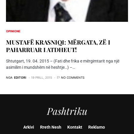
OPINIONE
MUSTAFË KRASNIQI: MËRGATA, ZË I
PAHARRUAR I ATDHEUT!
Shtutgart, 19. 04. 2015 – (Fati dhe frika e mërgimtarit nga një
asimilim i mundshëm në heshtje…) –…
NGA
EDITORI
19 PRILL, 2015
NO COMMENTS
Pashtriku
Arkivi
Rreth Nesh
Kontakt
Reklamo