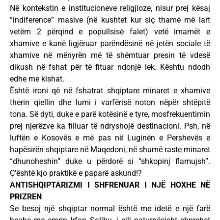
Në kontekstin e institucioneve religjioze, nisur prej kësaj
“indiference” masive (në kushtet kur siç thamë më lart
vetëm 2 përqind e popullsisë falet) vetë imamët e
xhamive e kanë ligjëruar parëndësinë në jetën sociale të
xhamive në mënyrën më të shëmtuar presin të vdesë
dikush në fshat për të fituar ndonjë lek. Kështu ndodh
edhe me kishat.
Është ironi që në fshatrat shqiptare minaret e xhamive
therin qiellin dhe lumi i varfërisë noton nëpër shtëpitë
tona. Së dyti, duke e parë kotësinë e tyre, mosfrekuentimin
prej njerëzve ka filluar të ndryshojë destinacioni. Psh, në
luftën e Kosovës e më pas në Luginën e Pershevës e
hapësirën shqiptare në Maqedoni, në shumë raste minaret
“dhunoheshin” duke u përdorë si “shkopinj flamujsh”.
Ç’është kjo praktikë e paparë askund!?
ANTISHQIPTARIZMI I SHFRENUAR I NJË HOXHE NË
PRIZREN
Se besoj një shqiptar normal është me idetë e një farë