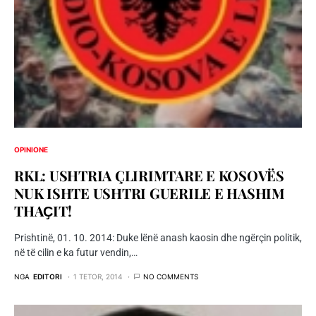
OPINIONE
RKL: USHTRIA ÇLIRIMTARE E KOSOVËS
NUK ISHTE USHTRI GUERILE E HASHIM
THAҪIT!
Prishtinë, 01. 10. 2014: Duke lënë anash kaosin dhe ngërçin politik,
në të cilin e ka futur vendin,…
NGA
EDITORI
1 TETOR, 2014
NO COMMENTS