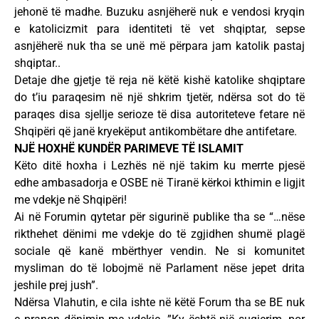
jehonë të madhe. Buzuku asnjëherë nuk e vendosi kryqin
e katolicizmit para identiteti të vet shqiptar, sepse
asnjëherë nuk tha se unë më përpara jam katolik pastaj
shqiptar..
Detaje dhe gjetje të reja në këtë kishë katolike shqiptare
do t’iu paraqesim në një shkrim tjetër, ndërsa sot do të
paraqes disa sjellje serioze të disa autoriteteve fetare në
Shqipëri që janë kryekëput antikombëtare dhe antifetare.
NJË HOXHË KUNDËR PARIMEVE TË ISLAMIT
Këto ditë hoxha i Lezhës në një takim ku merrte pjesë
edhe ambasadorja e OSBE në Tiranë kërkoi kthimin e ligjit
me vdekje në Shqipëri!
Ai në Forumin qytetar për sigurinë publike tha se “…nëse
rikthehet dënimi me vdekje do të zgjidhen shumë plagë
sociale që kanë mbërthyer vendin. Ne si komunitet
mysliman do të lobojmë në Parlament nëse jepet drita
jeshile prej jush”.
Ndërsa Vlahutin, e cila ishte në këtë Forum tha se BE nuk