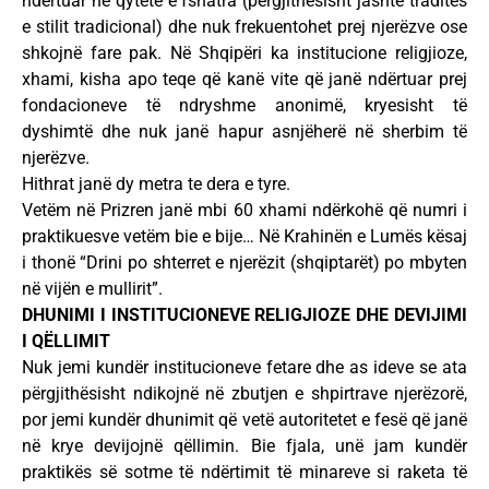
ndërtuar në qytete e fshatra (përgjithësisht jashtë traditës
e stilit tradicional) dhe nuk frekuentohet prej njerëzve ose
shkojnë fare pak. Në Shqipëri ka institucione religjioze,
xhami, kisha apo teqe që kanë vite që janë ndërtuar prej
fondacioneve të ndryshme anonimë, kryesisht të
dyshimtë dhe nuk janë hapur asnjëherë në sherbim të
njerëzve.
Hithrat janë dy metra te dera e tyre.
Vetëm në Prizren janë mbi 60 xhami ndërkohë që numri i
praktikuesve vetëm bie e bije… Në Krahinën e Lumës kësaj
i thonë “Drini po shterret e njerëzit (shqiptarët) po mbyten
në vijën e mullirit”.
DHUNIMI I INSTITUCIONEVE RELIGJIOZE DHE DEVIJIMI
I QËLLIMIT
Nuk jemi kundër institucioneve fetare dhe as ideve se ata
përgjithësisht ndikojnë në zbutjen e shpirtrave njerëzorë,
por jemi kundër dhunimit që vetë autoritetet e fesë që janë
në krye devijojnë qëllimin. Bie fjala, unë jam kundër
praktikës së sotme të ndërtimit të minareve si raketa të