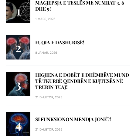
MAGJEPSJA E TESLËS ME NUMRAT 3, 6
DHE 9!
1 MARS, 2026
FUQIA E DASHURISË!
8 JANAR, 2026
HIGJIENA E DOBËT E DHËMBËVE MUND
TË TKURRË QENDRËN E KUJTESËS NË
TRURIN TUAJ!
21 DHJETOR, 2025
SI FUNKSIONON MENDJA JONË?!
21 DHJETOR, 2025