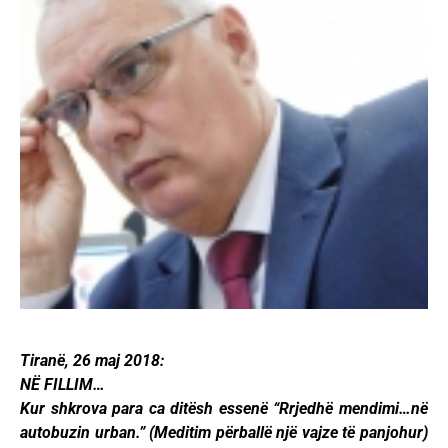
Tiranë, 26 maj 2018:
NË FILLIM…
Kur shkrova para ca ditësh essenë “Rrjedhë mendimi…në
autobuzin urban.” (Meditim përballë një vajze të panjohur)