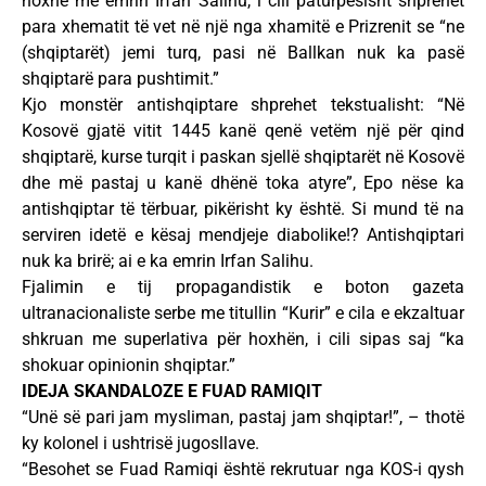
hoxhe me emrin Irfan Salihu, i cili paturpësisht shprehet
para xhematit të vet në një nga xhamitë e Prizrenit se “ne
(shqiptarët) jemi turq, pasi në Ballkan nuk ka pasë
shqiptarë para pushtimit.”
Kjo monstër antishqiptare shprehet tekstualisht: “Në
Kosovë gjatë vitit 1445 kanë qenë vetëm një për qind
shqiptarë, kurse turqit i paskan sjellë shqiptarët në Kosovë
dhe më pastaj u kanë dhënë toka atyre”, Epo nëse ka
antishqiptar të tërbuar, pikërisht ky është. Si mund të na
serviren idetë e kësaj mendjeje diabolike!? Antishqiptari
nuk ka brirë; ai e ka emrin Irfan Salihu.
Fjalimin e tij propagandistik e boton gazeta
ultranacionaliste serbe me titullin “Kurir” e cila e ekzaltuar
shkruan me superlativa për hoxhën, i cili sipas saj “ka
shokuar opinionin shqiptar.”
IDEJA SKANDALOZE E FUAD RAMIQIT
“Unë së pari jam mysliman, pastaj jam shqiptar!”, – thotë
ky kolonel i ushtrisë jugosllave.
“Besohet se Fuad Ramiqi është rekrutuar nga KOS-i qysh