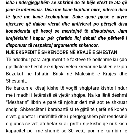
isha i ndërgjegjshëm se shkrimi do të bëjë efekt te ata që
janë të interesuar. Disa më kanë kuptuar mirë, ndërsa disa
të tjerë më kanë keqkuptuar. Duke qenë pjesë e atyre
njerëzve që dallon vlerat dhe antivlerat po përcjell disa
konsiderata që besoj se meritojnë të diskutohen. Jam
krejtësisht i hapur për çfarëdo lloj debati dhe përherë i
disponuar të respaktoj argumentin shkencor.
NJË EKSPEDITË SHKENCORE NË KRAJË E SHESTAN
Të ndodhur para argumentit e fakteve të bollshme ku çdo
gjë fliste në heshtje e ndjeva veten krenar në kishën e Gjon
Buzukut në fshatin Brisk në Malësinë e Krajës dhe
Shestanit.
Në barkun e kësaj kishe të vogël shqiptare kishte lindur
më i madhi i letërsisë së vjetër shqipe. Na ka lënë dëshmi
“Mesharin” librin e parë të njohur deri më sot të shkruar
shqip. Shkencëtar i barabartë si të gjitë të tjerët në kohën
e vet, gjuhëtar i mirëfilltë dhe i përgjegjshëm për rendësinë
e gjuhës së vet, atdhetar si ai, prift i një kishe që nuk kish
kapacitet për më shumë se 30 vetë, por me kumbim e