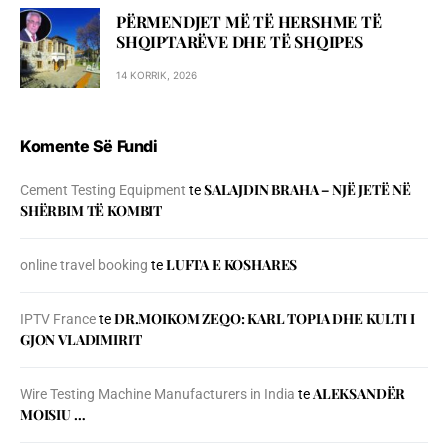
PËRMENDJET MË TË HERSHME TË
SHQIPTARËVE DHE TË SHQIPES
14 KORRIK, 2026
Komente Së Fundi
SALAJDIN BRAHA – NJЁ JETЁ NЁ
Cement Testing Equipment
te
SHЁRBIM TЁ KOMBIT
LUFTA E KOSHARES
online travel booking
te
DR.MOIKOM ZEQO: KARL TOPIA DHE KULTI I
IPTV France
te
GJON VLADIMIRIT
ALEKSANDËR
Wire Testing Machine Manufacturers in India
te
MOISIU …