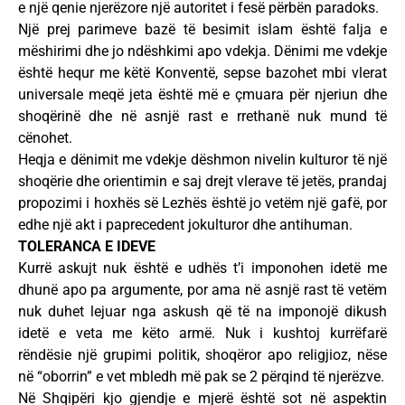
e një qenie njerëzore një autoritet i fesë përbën paradoks.
Një prej parimeve bazë të besimit islam është falja e
mëshirimi dhe jo ndëshkimi apo vdekja. Dënimi me vdekje
është hequr me këtë Konventë, sepse bazohet mbi vlerat
universale meqë jeta është më e çmuara për njeriun dhe
shoqërinë dhe në asnjë rast e rrethanë nuk mund të
cënohet.
Heqja e dënimit me vdekje dëshmon nivelin kulturor të një
shoqërie dhe orientimin e saj drejt vlerave të jetës, prandaj
propozimi i hoxhës së Lezhës është jo vetëm një gafë, por
edhe një akt i paprecedent jokulturor dhe antihuman.
TOLERANCA E IDEVE
Kurrë askujt nuk është e udhës t’i imponohen idetë me
dhunë apo pa argumente, por ama në asnjë rast të vetëm
nuk duhet lejuar nga askush që të na imponojë dikush
idetë e veta me këto armë. Nuk i kushtoj kurrëfarë
rëndësie një grupimi politik, shoqëror apo religjioz, nëse
në “oborrin” e vet mbledh më pak se 2 përqind të njerëzve.
Në Shqipëri kjo gjendje e mjerë është sot në aspektin