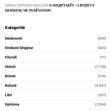
SHQIPTARËT – LIDHJET E
Selman DERVISHI-Mani USA
te
HERSHME ME PERËNDIMIN
Kategoritë
Dëshmorët
(299)
Etnikumi Shqiptar
(633)
Filozofi
(71)
Histori
(1 770)
Krimet
(316)
Kulturë
(2 027)
Libri
(237)
Opinione
(7 034)