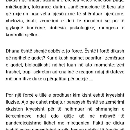
mirëkuptim, tolerancë, durim. Janë emocione të tjera ato
që nxjerrin nga vetja pjesën më të shëmtuar njerëzore:
xhelozia, inati, zemërimi e deri te mendimi se po të
gjykojnë burrërinë, dobësia psikologjike, mungesa e
kontrollit sjellor…
Dhuna është shenjë dobësie, jo force. Është i fortë dikush
që ngrihet e godet? Kur dikush ngrihet papritur i zemëruar
e godet, biologjikisht ndihet luan në ato momente: zëri
trashet, trupi sekreton adrenalinë e reagon ndaj diktateve
më primitive duke u përgatitur për betejë .…
Por, një forcë e tillë e prodhuar kimikisht është kryesisht
iluzive. Ajo që duhet mbajtur parasysh është se zemërimi
ekziston kryesisht për të ndihmuar në shmangien e
kërcënimeve ndaj çdo gjëje që në mënyrë të
pandërgjegjshme lidhet me mirëqenien. Fakti që diçka
jashtë vetes perceptohet rrezik, tregon dobësi të forcës së