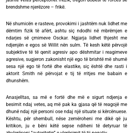
brendshme njerëzore – frikë.
Në shumicën e rasteve, provokimi i jashtëm nuk lidhet me
dëmtim fizik të afërt, ashtu siç ndodhi në mbrëmjen e
ndarjes së çmimeve Osckar. Ngjarja lidhet thjesht me
ndjenjën e egos së Willit nën sulm. Të kesh këtë përvojë
subjektive të të qenit agresiv apo dëshmitar i reagimeve
agresive, sugjeron zakonisht një ego të brishtë më shumë
sesa një ego të fortë dhe elastike, siç është dhe rasti i
aktorit Smith në përvojat e tij të rritjes me babain e
dhunshëm.
Anasjelltas, sa më e fortë dhe më e sigurt ndjenja e
besimit ndaj vetes, aq më pak ka gjasa që të reagojë me
dhunë ndaj një personi ose ndaj një situate si kërcënuese.
Kështu, për shembull, nëse zemëroheni me dikë që ju
kritikon, ju e bëni këtë sepse ndiheni të detyruar të
zhvlerësoni “autoritetin” e vlerësimit të tij negativ.