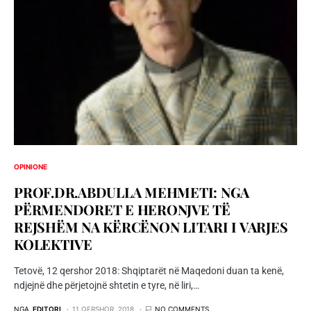
OPINIONE
PROF.DR.ABDULLA MEHMETI: NGA
PËRMENDORET E HERONJVE TË
REJSHËM NA KËRCËNON LITARI I VARJES
KOLEKTIVE
Tetovë, 12 qershor 2018: Shqiptarët në Maqedoni duan ta kenë,
ndjejnë dhe përjetojnë shtetin e tyre, në liri,…
NGA
EDITORI
11 QERSHOR, 2018
NO COMMENTS