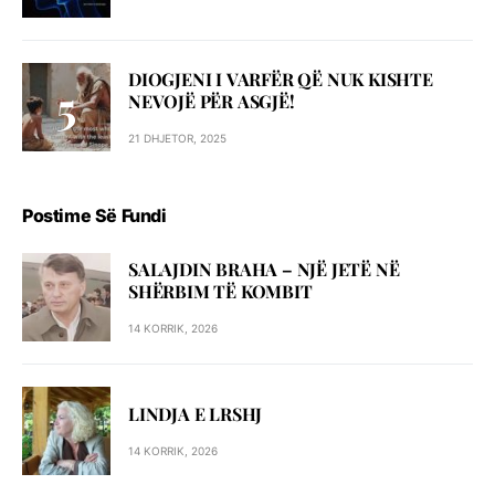
DIOGJENI I VARFËR QË NUK KISHTE
NEVOJË PËR ASGJË!
21 DHJETOR, 2025
Postime Së Fundi
SALAJDIN BRAHA – NJЁ JETЁ NЁ
SHЁRBIM TЁ KOMBIT
14 KORRIK, 2026
LINDJA E LRSHJ
14 KORRIK, 2026