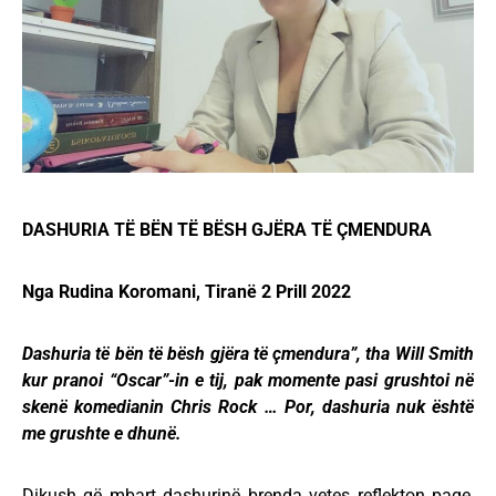
DASHURIA TË BËN TË BËSH GJËRA TË ÇMENDURA
Nga Rudina Koromani, Tiranë 2 Prill 2022
Dashuria të bën të bësh gjëra të çmendura”, tha Will Smith
kur pranoi “Oscar”-in e tij, pak momente pasi grushtoi në
skenë komedianin Chris Rock … Por, dashuria nuk është
me grushte e dhunë.
Dikush që mbart dashurinë brenda vetes reflekton paqe,