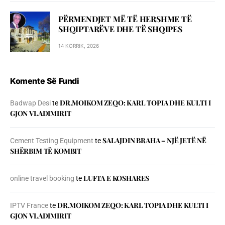
PËRMENDJET MË TË HERSHME TË
SHQIPTARËVE DHE TË SHQIPES
14 KORRIK, 2026
Komente Së Fundi
DR.MOIKOM ZEQO: KARL TOPIA DHE KULTI I
Badwap Desi
te
GJON VLADIMIRIT
SALAJDIN BRAHA – NJЁ JETЁ NЁ
Cement Testing Equipment
te
SHЁRBIM TЁ KOMBIT
LUFTA E KOSHARES
online travel booking
te
DR.MOIKOM ZEQO: KARL TOPIA DHE KULTI I
IPTV France
te
GJON VLADIMIRIT