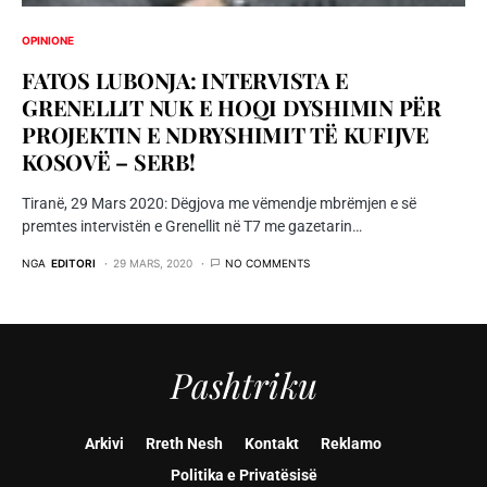
OPINIONE
FATOS LUBONJA: INTERVISTA E
GRENELLIT NUK E HOQI DYSHIMIN PËR
PROJEKTIN E NDRYSHIMIT TË KUFIJVE
KOSOVË – SERB!
Tiranë, 29 Mars 2020: Dëgjova me vëmendje mbrëmjen e së
premtes intervistën e Grenellit në T7 me gazetarin…
NGA
EDITORI
29 MARS, 2020
NO COMMENTS
Pashtriku
Arkivi
Rreth Nesh
Kontakt
Reklamo
Politika e Privatësisë