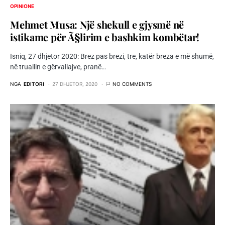
OPINIONE
Mehmet Musa: Një shekull e gjysmë në
istikame për Ã§lirim e bashkim kombëtar!
Isniq, 27 dhjetor 2020: Brez pas brezi, tre, katër breza e më shumë,
në truallin e gërvallajve, pranë…
NGA
EDITORI
27 DHJETOR, 2020
NO COMMENTS