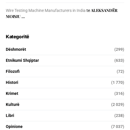
ALEKSANDËR
Wire Testing Machine Manufacturers in India
te
MOISIU …
Kategoritë
Dëshmorët
(299)
Etnikumi Shqiptar
(633)
Filozofi
(72)
Histori
(1 770)
Krimet
(316)
Kulturë
(2 029)
Libri
(238)
Opinione
(7 037)