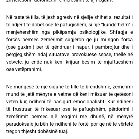
Në raste të tilla, të jesh agresiv në sjellje shihet si rezultat i
të ndjerit të dobët ose të pafuqishëm, si një “kundërhelm” i
menjëhershëm nga pikëpamja psikologjike. Shfaqja e
forcës përmes zemërimit sugjeron që ju mungon forca
(ose guximi) për të qëndruar i hapur, i pambrojtur dhe i
përgjegjshëm ndaj situatave provokuese sepse, thellë në
vetvete, ju ende nuk keni krijuar besim të mjaftueshëm
ose vetëpranimi.
Në mungesë të një sigurie të tillë të brendshme, zemërimi
mund të jetë mënyra e vetme që keni mësuar të qetësoni
veten kur, ndiheni të pasigurt emocionalisht. Kur ndiheni
të frustruar, të frikësuar ose të pafuqishëm, përdorimi i
zemërimit përmes një reagimi me dhunë, në mënyrë
paradoksale ju bën të ndiheni të fortë, por që në të vërtetë
tregon thjesht dobësinë tuaj.