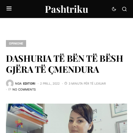
Pashtriku
OPINIONE
DASHURIA TË BËN TË BËSH
GJËRA TË ÇMENDURA
NGA
EDITORI
2 PRILL, 2022
3 MINUTA PËR TË LEXUAR
NO COMMENTS