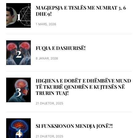
MAGJEPSJA E TESLËS ME NUMRAT 3, 6
DHE 9!
1 MARS, 2026
FUQIA E DASHURISË!
8 JANAR, 2026
HIGJIENA E DOBËT E DHËMBËVE MUND
TË TKURRË QENDRËN E KUJTESËS NË
TRURIN TUAJ!
21 DHJETOR, 2025
SI FUNKSIONON MENDJA JONË?!
21 DHJETOR, 2025