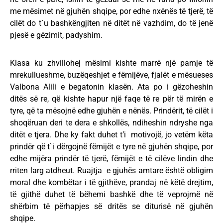
me mësimet në gjuhën shqipe, por edhe nxënës të tjerë, të
cilët do t`u bashkëngjiten në ditët në vazhdim, do të jenë
pjesë e gëzimit, padyshim.
Klasa ku zhvillohej mësimi kishte marrë një pamje të
mrekullueshme, buzëqeshjet e fëmijëve, fjalët e mësueses
Valbona Alili e begatonin klasën. Ata po i gëzoheshin
ditës së re, që kishte hapur një faqe të re për të mirën e
tyre, që ta mësojnë edhe gjuhën e nënës. Prindërit, të cilët i
shoqëruan deri te dera e shkollës, ndiheshin ndryshe nga
ditët e tjera. Dhe ky fakt duhet t’i motivojë, jo vetëm këta
prindër që t`i dërgojnë fëmijët e tyre në gjuhën shqipe, por
edhe mijëra prindër të tjerë, fëmijët e të cilëve lindin dhe
rriten larg atdheut. Ruajtja e gjuhës amtare është obligim
moral dhe kombëtar i të gjithëve, prandaj në këtë drejtim,
të gjithë duhet të bëhemi bashkë dhe të veprojmë në
shërbim të përhapjes së dritës se diturisë në gjuhën
shqipe.