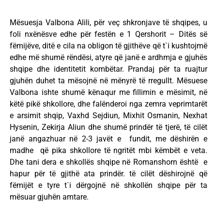
Mësuesja Valbona Alili, për veç shkronjave të shqipes, u
foli nxënësve edhe për festën e 1 Qershorit – Ditës së
fëmijëve, ditë e cila na obligon të gjithëve që t`i kushtojmë
edhe më shumë rëndësi, atyre që janë e ardhmja e gjuhës
shqipe dhe identitetit kombëtar. Prandaj për ta ruajtur
gjuhën duhet ta mësojnë në mënyrë të rregullt. Mësuese
Valbona ishte shumë kënaqur me fillimin e mësimit, në
këtë pikë shkollore, dhe falënderoi nga zemra veprimtarët
e arsimit shqip, Vaxhd Sejdiun, Mixhit Osmanin, Nexhat
Hysenin, Zekirja Aliun dhe shumë prindër të tjerë, të cilët
janë angazhuar në 2-3 javët e fundit, me dëshirën e
madhe që pika shkollore të ngritët mbi këmbët e veta.
Dhe tani dera e shkollës shqipe në Romanshorn është e
hapur për të gjithë ata prindër. të cilët dëshirojnë që
fëmijët e tyre t`i dërgojnë në shkollën shqipe për ta
mësuar gjuhën amtare.