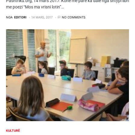
Pashtriku.org, 14 mars 2017: Kohë më parë ka dalë nga shtypi libri
me poezi “Mos ma vrisni lotin”…
NGA
EDITORI
14 MARS, 2017
NO COMMENTS
KULTURË