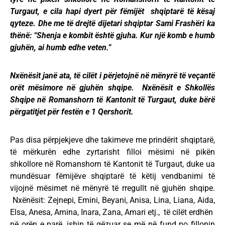
Turgaut, e cila hapi dyert për fëmijët shqiptarë të kësaj
qyteze. Dhe me të drejtë dijetari shqiptar Sami Frashëri ka
thënë: “Shenja e kombit është gjuha. Kur një komb e humb
gjuhën, ai humb edhe veten.”
Nxënësit janë ata, të cilët i përjetojnë në mënyrë të veçantë
orët mësimore në gjuhën shqipe. Nxënësit e Shkollës
Shqipe në Romanshorn të Kantonit të Turgaut, duke bërë
përgatitjet për festën e 1 Qershorit.
Pas disa përpjekjeve dhe takimeve me prindërit shqiptarë,
të mërkurën edhe zyrtarisht filloi mësimi në pikën
shkollore në Romanshorn të Kantonit të Turgaut, duke ua
mundësuar fëmijëve shqiptarë të këtij vendbanimi të
vijojnë mësimet në mënyrë të rregullt në gjuhën shqipe.
Nxënësit: Zejnepi, Emini, Beyani, Anisa, Lina, Liana, Aida,
Elsa, Anesa, Amina, Inara, Zana, Amari etj., të cilët erdhën
në orën e parë, ishin të gëzuar se më në fund po fillonin