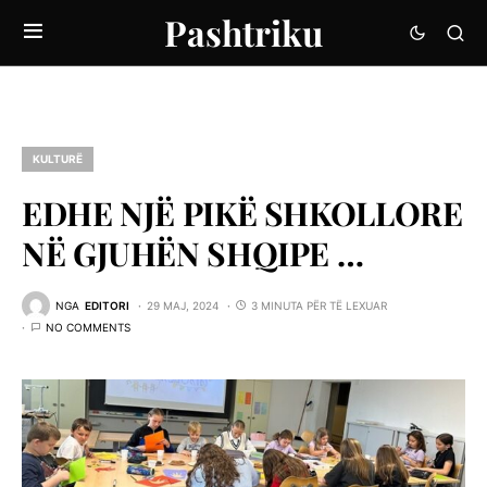
Pashtriku
KULTURË
EDHE NJË PIKË SHKOLLORE
NË GJUHËN SHQIPE …
NGA
EDITORI
29 MAJ, 2024
3 MINUTA PËR TË LEXUAR
NO COMMENTS