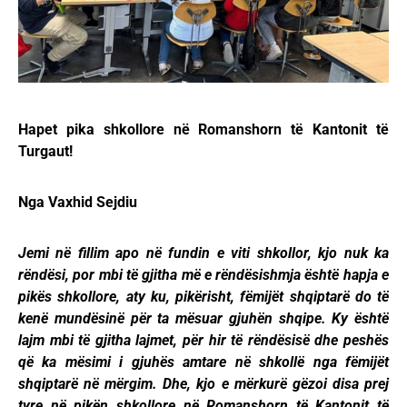
Hapet pika shkollore në Romanshorn të Kantonit të
Turgaut!
Nga Vaxhid Sejdiu
Jemi në fillim apo në fundin e viti shkollor, kjo nuk ka
rëndësi, por mbi të gjitha më e rëndësishmja është hapja e
pikës shkollore, aty ku, pikërisht, fëmijët shqiptarë do të
kenë mundësinë për ta mësuar gjuhën shqipe. Ky është
lajm mbi të gjitha lajmet, për hir të rëndësisë dhe peshës
që ka mësimi i gjuhës amtare në shkollë nga fëmijët
shqiptarë në mërgim. Dhe, kjo e mërkurë gëzoi disa prej
tyre në pikën shkollore në Romanshorn të Kantonit të