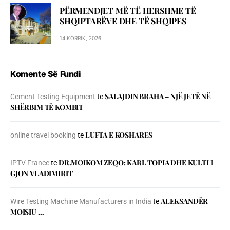
PËRMENDJET MË TË HERSHME TË
SHQIPTARËVE DHE TË SHQIPES
14 KORRIK, 2026
Komente Së Fundi
SALAJDIN BRAHA – NJЁ JETЁ NЁ
Cement Testing Equipment
te
SHЁRBIM TЁ KOMBIT
LUFTA E KOSHARES
online travel booking
te
DR.MOIKOM ZEQO: KARL TOPIA DHE KULTI I
IPTV France
te
GJON VLADIMIRIT
ALEKSANDËR
Wire Testing Machine Manufacturers in India
te
MOISIU …