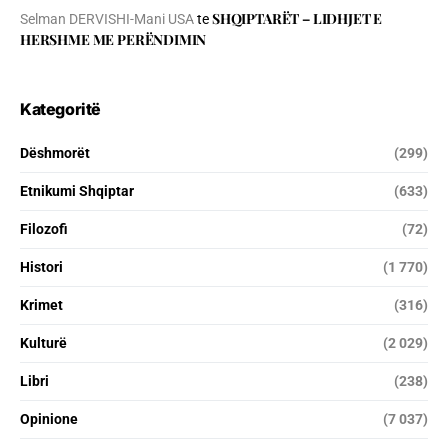
SHQIPTARËT – LIDHJET E
Selman DERVISHI-Mani USA
te
HERSHME ME PERËNDIMIN
Kategoritë
Dëshmorët
(299)
Etnikumi Shqiptar
(633)
Filozofi
(72)
Histori
(1 770)
Krimet
(316)
Kulturë
(2 029)
Libri
(238)
Opinione
(7 037)