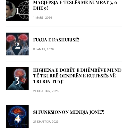
MAGJEPSJA E TESLËS ME NUMRAT 3, 6
DHE 9!
1 MARS, 2026
FUQIA E DASHURISË!
8 JANAR, 2026
HIGJIENA E DOBËT E DHËMBËVE MUND
TË TKURRË QENDRËN E KUJTESËS NË
TRURIN TUAJ!
21 DHJETOR, 2025
SI FUNKSIONON MENDJA JONË?!
21 DHJETOR, 2025