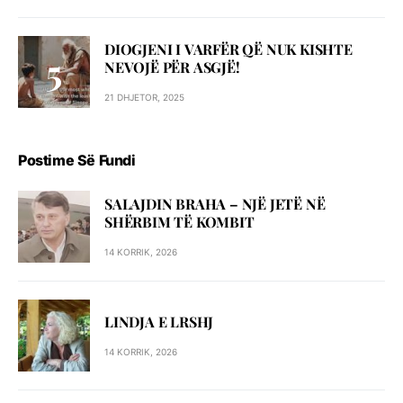
DIOGJENI I VARFËR QË NUK KISHTE
NEVOJË PËR ASGJË!
21 DHJETOR, 2025
Postime Së Fundi
SALAJDIN BRAHA – NJЁ JETЁ NЁ
SHЁRBIM TЁ KOMBIT
14 KORRIK, 2026
LINDJA E LRSHJ
14 KORRIK, 2026