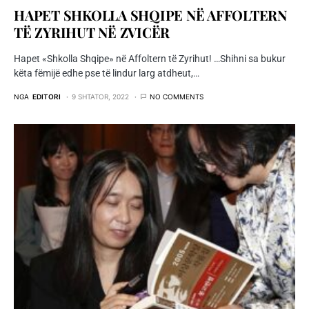
HAPET SHKOLLA SHQIPE NË AFFOLTERN
TË ZYRIHUT NË ZVICËR
Hapet «Shkolla Shqipe» në Affoltern të Zyrihut! …Shihni sa bukur
këta fëmijë edhe pse të lindur larg atdheut,…
NGA
EDITORI
9 SHTATOR, 2022
NO COMMENTS