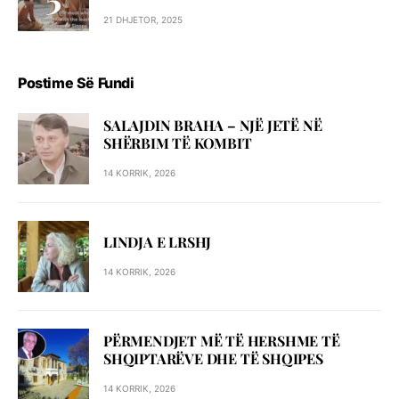
21 DHJETOR, 2025
Postime Së Fundi
SALAJDIN BRAHA – NJЁ JETЁ NЁ
SHЁRBIM TЁ KOMBIT
14 KORRIK, 2026
LINDJA E LRSHJ
14 KORRIK, 2026
PËRMENDJET MË TË HERSHME TË
SHQIPTARËVE DHE TË SHQIPES
14 KORRIK, 2026