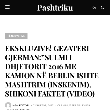
Pashtriku
TË NDRYSHME
EKSKLUZIVE! GEZATERI
GJERMAN:”SULMI I
DHJETORIT 2016 ME
KAMION NË BERLIN ISHTE
MASHTRIM (INSKENIM),
SHIKONI FAKTET (VIDEO)
NGA
EDITORI
7 DHJETOR, 2017
1 MINUT PËR TË LEXUAR