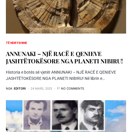
TË NDRYSHME
ANNUNAKI – NJË RACË E QENIEVE
JASHTËTOKËSORE NGA PLANETI NIBIRU!
Historia e botës së vjetër ANNUNAKI – NJË RACË E QENIEVE
JASHTËTOKËSORE NGA PLANETI NIBIRU! Në librin e…
NGA
EDITORI
24 MARS, 2025
NO COMMENTS