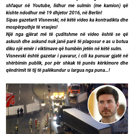
shfaqur në Youtube, lidhur me sulmin (me kamion) që
kishte ndodhur më 19 dhjetor 2016, në Berlin!
Sipas gazetarit Visnevski, në këtë video ka kontradikta dhe
mospërputhje të vrasjes!
Një nga gjërat më të çuditshme në video është se që
askush dhe askund nuk janë parë të plagosur e as u botua
diku një emër i viktimave që humbën jetën në këtë sulm.
Visnevski është gazetar i pavarur, i cili ka punuar gjatë në
shërbimin publik, por për shkak të punës kërkimore dhe
qëndrimit të tij të palëkundur u largua nga puna…!