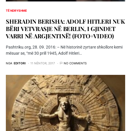
TË NDRYSHME
SHERADIN BERISHA: ADOLF HITLERI NUK
BËRI VETVRASJE NË BERLIN, I GJINDET
VARRI NË ARGJENTINË! (FOTO+VIDEO)
Pashtriku.org, 28. 09. 2016: – Në historinë zyrtare shkollore kemi
mësuar se, “më 30 prill 1945, Adolf Hitleri…
NGA
EDITORI
11 NËNTOR, 2017
NO COMMENTS