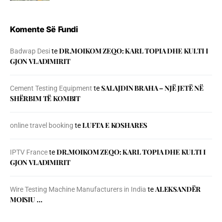
Komente Së Fundi
DR.MOIKOM ZEQO: KARL TOPIA DHE KULTI I
Badwap Desi
te
GJON VLADIMIRIT
SALAJDIN BRAHA – NJЁ JETЁ NЁ
Cement Testing Equipment
te
SHЁRBIM TЁ KOMBIT
LUFTA E KOSHARES
online travel booking
te
DR.MOIKOM ZEQO: KARL TOPIA DHE KULTI I
IPTV France
te
GJON VLADIMIRIT
ALEKSANDËR
Wire Testing Machine Manufacturers in India
te
MOISIU …