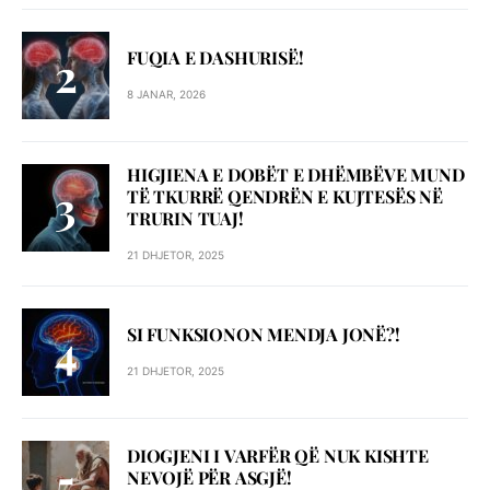
FUQIA E DASHURISË!
8 JANAR, 2026
HIGJIENA E DOBËT E DHËMBËVE MUND
TË TKURRË QENDRËN E KUJTESËS NË
TRURIN TUAJ!
21 DHJETOR, 2025
SI FUNKSIONON MENDJA JONË?!
21 DHJETOR, 2025
DIOGJENI I VARFËR QË NUK KISHTE
NEVOJË PËR ASGJË!