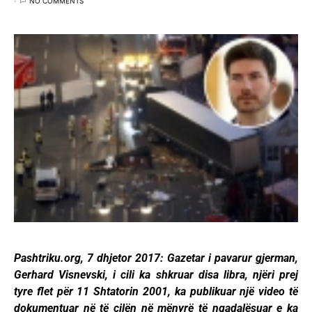
NO COMMENTS
Pashtriku.org, 7 dhjetor 2017: Gazetar i pavarur gjerman,
Gerhard Visnevski, i cili ka shkruar disa libra, njëri prej
tyre flet për 11 Shtatorin 2001, ka publikuar një video të
dokumentuar në të cilën në mënyrë të ngadalësuar e ka