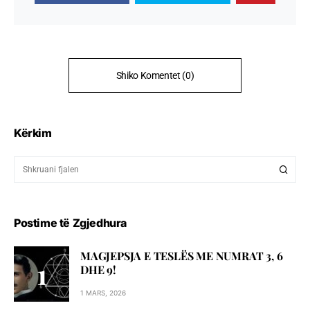
Shiko Komentet (0)
Kërkim
Postime të Zgjedhura
MAGJEPSJA E TESLËS ME NUMRAT 3, 6
DHE 9!
1 MARS, 2026