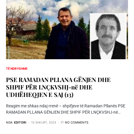
TË NDRYSHME
PSE RAMADAN PLLANA GËNJEN DHE
SHPIF PËR LNÇKVSHJ-në DHE
UDHËHEQJEN E SAJ (13)
Reagim me shkas ndaj rrenë – shpifjeve të Ramadan Pllanës PSE
RAMADAN PLLANA GËNJEN DHE SHPIF PËR LNÇKVSHJ-në…
NGA
EDITORI
15 SHKURT, 2024
NO COMMENTS